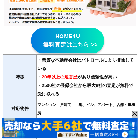
HOME4U
無料査定はこちら >>
・悪質な不動産会社はパトロールにより排除して
いる
特徴
・
20年以上の運営歴
があり信頼性が高い
・2500社の登録会社から最大6社の査定が無料で
受け取れる
マンション、戸建て、土地、ビル、アパート、店舗・事務
対応物件
所
紹介会社数
最大6社
運営会社
NTTデータ・ウィズ（東証プライム子会社）