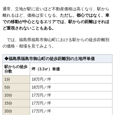
39
西中央
22万円
1,942万円
29.4%
20
金谷川駅
7.2万円
581万円
12.8%
通常、立地が駅に近いほど不動産価格は高くなり、駅から
40
松山町
22万円
1,487万円
20.1%
21
松川駅
5.9万円
585万円
2.3%
離れるほど、価格は安くなる。
ただし、都心ではなく、車
41
御山
21万円
1,510万円
17.6%
22
向瀬上駅
5.5万円
307万円
7.5%
での移動が中心となるエリアでは、駅からの距離はそれほ
42
八木田
20万円
1,393万円
19.4%
ど重視されないこともある。
43
腰浜町
20万円
1,966万円
24.8%
44
松浪町
20万円
1,692万円
22.2%
では、福島県福島市御山町における駅からの徒歩距離別
の価格・相場を見てみよう。
45
南沢又
19万円
1,507万円
12.7%
46
宮代
19万円
1,274万円
14.8%
◆福島県福島市御山町の徒歩距離別の土地坪単価
47
本内
19万円
1,441万円
24.0%
駅からの徒歩
48
伏拝
坪（3.3㎡）単価
19万円
1,482万円
25.9%
分数
49
霞町
19万円
1,336万円
15.0%
1分
18万円／坪
50
北沢又
18万円
1,359万円
10.6%
5分
18万円／坪
51
鳥谷野
18万円
1,321万円
17.8%
10分
17万円／坪
52
御山町
18万円
1,469万円
10.6%
15分
17万円／坪
53
永井川
17万円
1,139万円
8.3%
20分
17万円／坪
54
瀬上町
17万円
1,382万円
22.8%