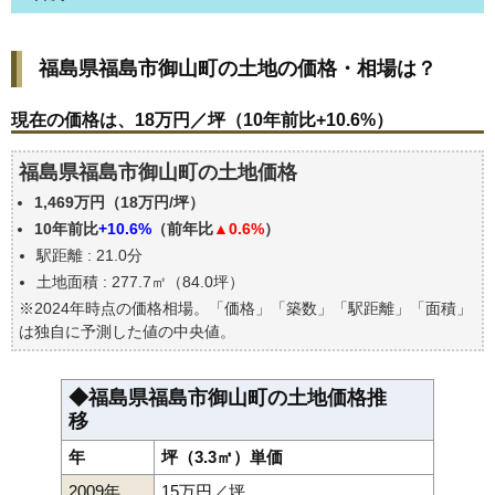
福島県福島市御山町の土地の価格・相場は？
福島県福島市御山町の土地の価格・相場は？
現在の価格は、18万円／坪（10年前比+10.6%）
価格を詳細に分析しよう
現在の価格は、18万円／坪（10年前比+10.6%）
駅からの徒歩距離で価格はどうなる？
福島県福島市御山町の土地価格
福島県福島市御山町の土地の過去の売買事例
1,469万円（18万円/坪）
公示地価はいくら
10年前比
+10.6%
（前年比
▲0.6%
）
エリアの将来性を人口予想から検討しよう
駅距離 : 21.0分
自分の年収でいくらの不動産が買える？
土地面積 : 277.7㎡（84.0坪）
※2024年時点の価格相場。「価格」「築数」「駅距離」「面積」
は独自に予測した値の中央値。
◆福島県福島市御山町の土地価格推
移
年
坪（3.3㎡）単価
2009年
15万円／坪