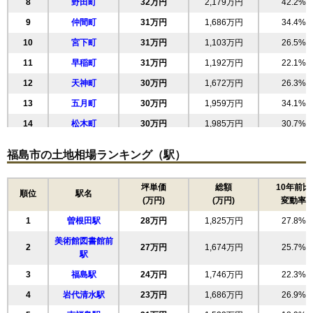
8
野田町
32万円
2,179万円
42.2%
9
仲間町
31万円
1,686万円
34.4%
10
宮下町
31万円
1,103万円
26.5%
11
早稲町
31万円
1,192万円
22.1%
12
天神町
30万円
1,672万円
26.3%
13
五月町
30万円
1,959万円
34.1%
14
松木町
30万円
1,985万円
30.7%
15
浜田町
29万円
1,468万円
28.5%
福島市の土地相場ランキング（駅）
16
五老内町
29万円
2,173万円
23.1%
17
森合
29万円
1,797万円
29.0%
坪単価
総額
10年前比
順位
駅名
(万円)
(万円)
変動率
18
柳町
27万円
3,019万円
29.9%
1
曽根田駅
28万円
1,825万円
27.8%
19
南中央
27万円
2,449万円
34.5%
美術館図書館前
20
旭町
26万円
1,848万円
24.8%
2
27万円
1,674万円
25.7%
駅
21
上浜町
26万円
1,479万円
27.4%
3
福島駅
24万円
1,746万円
22.3%
22
東中央
26万円
2,326万円
41.9%
4
岩代清水駅
23万円
1,686万円
26.9%
23
清明町
25万円
566万円
22.8%