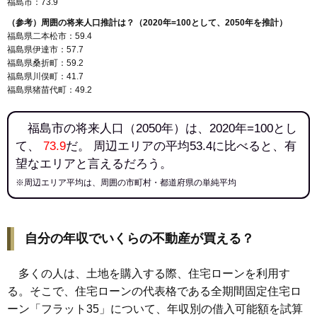
福島市：73.9
（参考）周囲の将来人口推計は？（2020年=100として、2050年を推計）
福島県二本松市：59.4
福島県伊達市：57.7
福島県桑折町：59.2
福島県川俣町：41.7
福島県猪苗代町：49.2
福島市の将来人口（2050年）は、2020年=100とし
て、
73.9
だ。 周辺エリアの平均53.4に比べると、有
望なエリアと言えるだろう。
※周辺エリア平均は、周囲の市町村・都道府県の単純平均
自分の年収でいくらの不動産が買える？
多くの人は、土地を購入する際、住宅ローンを利用す
る。そこで、住宅ローンの代表格である全期間固定住宅ロ
ーン「フラット35」について、年収別の借入可能額を試算