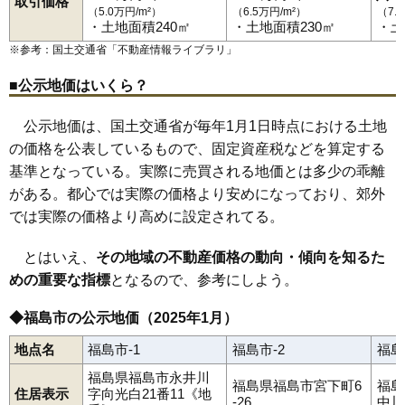
黒岩
福島駅
郷野目
笹木野駅
腰浜町
庭坂駅
五老内町
松川駅
栄町
金谷川駅
さくら
佐倉下
南福島駅
桜本
東福島駅
笹木野
取引価格
（5.0万円/m²）
（6.5万円/m²）
（7.
笹谷
卸町駅
五月町
福島学院前駅
清水町
下飯坂
瀬上駅
下鳥渡
向瀬上駅
下野寺
曽根田駅
新町
清明町
瀬上町
86
松川町金沢
5.0万円
3,011万円
12.5%
・土地面積240㎡
・土地面積230㎡
・土
太平寺
美術館図書館前駅
田沢
立子山
仲間町
岩代清水駅
天神町
泉〔福島交通〕駅
鳥谷野
豊田町
永井川
上松川駅
成川
南向台
笹谷駅
仁井田
桜水駅
西中央
平野駅
野田町
医王寺前駅
浜田町
花水坂駅
万世町
東中央
飯坂温泉駅
東浜町
伏拝
87
飯坂町東湯野
4.8万円
216万円
9.4%
※参考：国土交通省「
不動産情報ライブラリ
」
方木田
蓬莱町
堀河町
町庭坂
松川町
松川町浅川
松川町金沢
松川町関谷
松川町沼袋
松川町美郷
松木町
松浪町
松山町
丸子
88
小田
4.8万円
557万円
4.0%
■公示地価はいくら？
南沢又
南中央
南町
南矢野目
宮下町
宮代
宮町
本内
森合
森合町
八木田
八島田
八島町
柳町
山口
吉倉
早稲町
渡利
89
飯坂町中野
4.7万円
228万円
9.9%
公示地価は、国土交通省が毎年1月1日時点における土地
90
下飯坂
4.5万円
81万円
-6.3%
の価格を公表しているもので、固定資産税などを算定する
91
岡島
4.1万円
1,616万円
3.7%
基準となっている。実際に売買される地価とは多少の乖離
92
下野寺
4.1万円
361万円
4.8%
がある。都心では実際の価格より安めになっており、郊外
93
山口
3.7万円
607万円
9.1%
では実際の価格より高めに設定されてる。
94
上名倉
3.6万円
841万円
-0.4%
とはいえ、
その地域の不動産価格の動向・傾向を知るた
95
飯野町大久保
3.5万円
455万円
-2.8%
めの重要な指標
となるので、参考にしよう。
96
飯野町
3.0万円
391万円
-10.3%
97
荒井
2.8万円
375万円
-2.9%
◆福島市の公示地価（2025年1月）
98
松川町浅川
2.7万円
319万円
-0.1%
地点名
福島市-1
福島市-2
福島
99
桜本
2.5万円
163万円
-8.2%
福島県福島市永井川
福島県福島市宮下町6
福島
100
立子山
2.3万円
40万円
-9.6%
住居表示
字向光白21番11《地
-26
中川