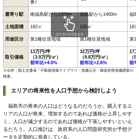
番》
101
大笹生
1.9万円
359万円
-4.3%
最寄り駅
南福島駅から1200m
福島駅から1400m
福島
土地面積
182㎡
165㎡
187
スクロールできます
用途区分
第1種住居地域
第1種住居地域
第1
13万円/坪
32万円/坪
17
取引価格
（3.9万円/㎡）
（9.8万円/㎡）
（5
前年比+4.0%
前年比+2.6%
前年
※出所：国土交通省「
不動産情報ライブラリ・地価公示・都道府県地価調査の
検索
」
エリアの将来性を人口予想から検討しよう
福島市の将来の人口はどうなるのだろうか。購入するエ
リアの人口が将来、増加するのであれば価格が上昇しやす
く、人口が減少するのであれば価格が下落しやすいといえ
るだろう。人口推計は、政府系の人口問題研究所が予想デ
ータを定期的に発表している。