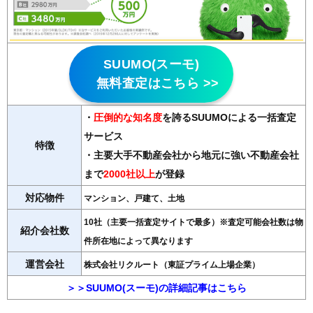
SUUMO(スーモ)
無料査定はこちら >>
・
圧倒的な知名度
を誇るSUUMOによる一括査定
サービス
特徴
・主要大手不動産会社から地元に強い不動産会社
まで
2000社以上
が登録
対応物件
マンション、戸建て、土地
10社（主要一括査定サイトで最多）※査定可能会社数は物
紹介会社数
件所在地によって異なります
運営会社
株式会社リクルート（東証プライム上場企業）
＞＞SUUMO(スーモ)の詳細記事はこちら