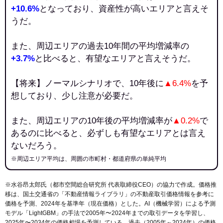
+10.6%
となっており、資産性が高いエリアと言えそ
うだ。
また、周辺エリアの過去10年間の平均増減率の
+3.7%
と比べると、有望なエリアと言えそうだ。
【将来】ノーマルシナリオで、10年後に
▲6.4%
を予
想しており、少し注意が必要だ。
また、周辺エリアの10年後の平均増減率が
▲0.2%
で
あるのに比べると、必ずしも有望なエリアとは言え
ないだろう。
※周辺エリア平均は、周囲の市町村・都道府県の単純平均
※水谷昂太郎氏（都市空間総合研究所 代表取締役CEO）の協力で作成。価格推
移は、国土交通省の「
不動産情報ライブラリ
」の不動産取引価格情報を参考に
価格を予測、2024年を基準年（現在価格）とした。AI（機械学習）による予測
モデル「LightGBM」の手法で2005年〜2024年までの取引データを学習し、
2025年〜2034年の価格相場を予測している。過去（2005年～2024年）の価格