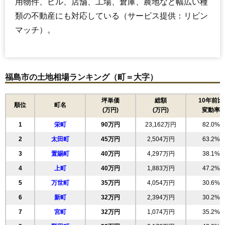
用物件、ビル、店舗、工場、倉庫、農地など幅広い種
類の不動産にも対応している（サービス提供：リビン
マッチ）。
福島市の土地相場ランキング（町＝大字）
坪単価
総額
10年前比
順位
町名
(万円)
(万円)
変動率
1
栄町
90万円
23,162万円
82.0%
2
太田町
45万円
2,504万円
63.2%
3
置賜町
40万円
4,297万円
38.1%
4
上町
40万円
1,883万円
47.2%
5
万世町
35万円
4,054万円
30.6%
6
新町
32万円
2,394万円
30.2%
7
宮町
32万円
1,074万円
35.2%