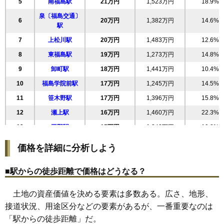
5
南福島駅
21万円
1,523万円
18.9%
24
荒町
25万円
475万円
16.1%
泉〔福島交通〕
6
20万円
1,382万円
14.6%
25
春日町
25万円
1,442万円
28.8%
駅
26
方木田
25万円
1,824万円
22.4%
7
上松川駅
20万円
1,483万円
12.6%
27
大森
25万円
1,835万円
22.5%
8
東福島駅
19万円
1,273万円
14.8%
28
太平寺
24万円
1,611万円
37.5%
9
卸町駅
18万円
1,441万円
10.4%
29
吉倉
24万円
1,648万円
22.8%
10
福島学院前駅
17万円
1,245万円
14.5%
30
八島町
24万円
1,432万円
20.8%
11
笹木野駅
17万円
1,396万円
15.8%
31
豊田町
23万円
1,078万円
15.0%
12
瀬上駅
16万円
1,460万円
22.3%
32
森合町
23万円
1,493万円
26.0%
13
平野駅
15万円
1,242万円
19.8%
33
八島田
23万円
1,964万円
26.6%
14
医王寺前駅
15万円
956万円
18.3%
価格を詳細に分析しよう
34
泉
22万円
1,491万円
23.8%
15
飯坂温泉駅
14万円
924万円
17.8%
35
堀河町
22万円
1,717万円
24.9%
■駅からの徒歩距離で価格はどうなる？
16
笹谷駅
14万円
1,103万円
5.2%
36
南矢野目
22万円
1,840万円
28.2%
17
花水坂駅
13万円
1,022万円
16.3%
土地の資産価値を決める要素は多数ある。広さ、地形、
37
郷野目
22万円
1,673万円
23.1%
18
桜水駅
12万円
980万円
10.7%
接道状況、用途区分などの要素があるが、一番重要なのは
38
東浜町
22万円
1,659万円
20.0%
19
庭坂駅
7.9万円
719万円
2.4%
「駅からの徒歩距離」だ。