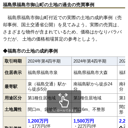
70
沖高
12万円
637万円
9.8%
福島県福島市御山町の土地の過去の売買事例
71
飯坂町湯野
12万円
679万円
13.3%
福島県福島市御山町付近での実際の土地の成約事例（売
72
下鳥渡
12万円
1,422万円
6.1%
却事例、国土交通省公開）を見てみよう。実際の売買は、
73
渡利
11万円
768万円
3.1%
さまざまな物件が含まれているため、価格はかなりバラバ
74
北矢野目
11万円
876万円
10.7%
ラだが、 土地の価格相場算定の参考としよう。
75
田沢
11万円
773万円
10.8%
◆福島市の土地の成約事例
76
町庭坂
10万円
816万円
-0.2%
取引時期
2024年第4四半期
2024年第4四半期
20
77
松川町美郷
9.3万円
895万円
6.0%
78
仁井田
9.3万円
1,431万円
15.5%
住居表示
福島県福島市泉
福島県福島市大森
福島
79
上鳥渡
9.2万円
635万円
12.6%
泉（福島交通）駅か
南福島駅から徒歩24
南福
80
松川町関谷
7.2万円
673万円
1.3%
最寄駅
ら徒歩5分
分
分
81
荒井北
7.1万円
964万円
10.0%
用途区分
第1種住居地域
第1種住居地域
第1
82
佐倉下
7.0万円
547万円
5.3%
間口
土地属性
間口m、袋地等
間口6m、不整形
旭町
荒井
荒井北
荒町
飯坂町
飯坂町中野
飯坂町東湯野
83
松川町沼袋
6.8万円
681万円
4.7%
スクロールできます
形
飯坂町平野
飯坂町湯野
飯野町
飯野町大久保
泉
上町
大笹生
84
上野寺
6.7万円
686万円
13.5%
太田町
大森
岡島
岡部
沖高
置賜町
小倉寺
小田
御山
御山町
1,200万円
1,500万円
2,2
春日町
霞町
鎌田
上鳥渡
上名倉
上野寺
上浜町
北沢又
北矢野目
・17万円/坪
・22万円/坪
・2
85
清水町
5.1万円
583万円
6.1%