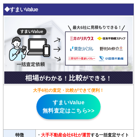
◆すまいValue
大手6社の査定・比較ができて便利！
すまいValue
無料査定はこちら>>
特徴
・
大手不動産会社6社が運営
する一括査定サイト