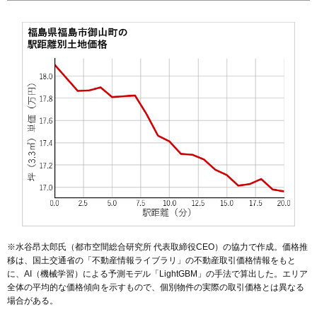
55
笹木野
17万円
1,376万円
16.8%
56
丸子
17万円
1,219万円
10.5%
57
鎌田
17万円
1,626万円
13.2%
58
飯坂町平野
16万円
1,216万円
18.7%
59
黒岩
15万円
1,061万円
56.7%
60
笹谷
15万円
1,144万円
5.3%
61
南向台
15万円
1,026万円
22.3%
62
成川
14万円
1,269万円
8.2%
63
飯坂町
14万円
1,019万円
15.8%
64
岡部
13万円
1,294万円
8.4%
65
さくら
13万円
977万円
11.7%
66
蓬莱町
13万円
1,045万円
4.4%
※水谷昂太郎氏（都市空間総合研究所 代表取締役CEO）の協力で作成。価格推
移は、国土交通省の「
不動産情報ライブラリ
」の不動産取引価格情報をもと
67
小倉寺
13万円
1,284万円
13.5%
に、AI（機械学習）による予測モデル「LightGBM」の手法で算出した。エリア
68
南町
12万円
382万円
5.9%
全体の平均的な価格傾向を示すもので、個別物件の実際の取引価格とは異なる
場合がある。
69
松川町
12万円
889万円
7.6%