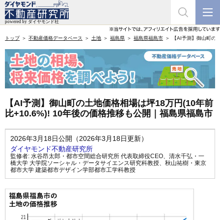
トップ
不動産価格データベース
土地
福島県
福島県福島市
【AI予測】御山町の土
【AI予測】御山町の土地価格相場は坪18万円(10年前
比+10.6%)! 10年後の価格推移も公開｜福島県福島市
2026年3月18日公開（2026年3月18日更新）
ダイヤモンド不動産研究所
監修者:
水谷昂太郎・都市空間総合研究所 代表取締役CEO
、
清水千弘・一
橋大学 大学院ソーシャル・データサイエンス研究科教授
、
秋山祐樹・東京
都市大学 建築都市デザイン学部都市工学科教授