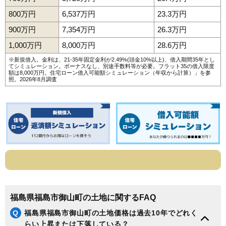
800万円
6,537万円
23.3万円
900万円
7,354万円
26.3万円
1,000万円
8,000万円
28.6万円
※新規借入。金利は、21-35年固定金利が2.49%(頭金10%以上)、借入期間35年とし
てシミュレーション。ボーナスなし、別途手数料等が必要。フラット35の借入限度
額は8,000万円。
住宅ローン借入可能額シミュレーション（年収から計算）
」を参
照。2026年8月調査
福島県福島市御山町の土地に関するFAQ
Q
福島県福島市御山町の土地価格は過去10年でどれく
らい上昇または下落している？