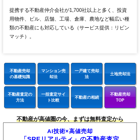
提携する不動産仲介会社が1,700社以上と多く、投資
用物件、ビル、店舗、工場、倉庫、農地など幅広い種
類の不動産にも対応している（サービス提供：リビン
マッチ）。
不動産売却
マンション売
一戸建て売却
土地売却法
の基礎知識
却法
法
不動産査定の
一括査定サイ
不動産売却
不動産の相続
方法
ト比較
TOP
不動産が高値圏の今、まずは無料査定から
AI技術×高値売却
「SREリアルティ」の不動産査定