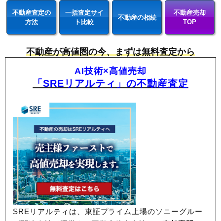
不動産査定の
一括査定サイ
不動産売却
不動産の相続
方法
ト比較
TOP
不動産が高値圏の今、まずは無料査定から
AI技術×高値売却
「SREリアルティ」の不動産査定
SREリアルティは、東証プライム上場のソニーグルー