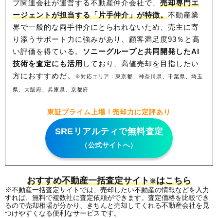
プ関連会社が運営する不動産仲介会社で、
売却専門エ
ージェントが担当する「片手仲介」が特徴。
不動産業
界で一般的な両手仲介にとらわれないため、
売主に寄
り添うサポート力に強みがあり、顧客満足度93％と高
い評価を得ている。
ソニーグループと共同開発したAI
技術を査定にも活用
しており、高値売却を目指したい
方におすすめだ。
※対応エリア：東京都、神奈川県、千葉県、埼玉
県、大阪府、兵庫県、京都府
東証プライム上場！売却力に定評あり
SREリアルティで無料査定
（公式サイトへ）
おすすめ不動産一括査定サイト
はこちら
※
※不動産一括査定サイトでは、売却したい不動産の情報などを入力
すれば、無料で複数社に査定依頼ができます。査定価格を比較でき
るので売却相場が分かり、きちんと売却してくれる不動産会社を見
つけやすくなる便利なサービスです。