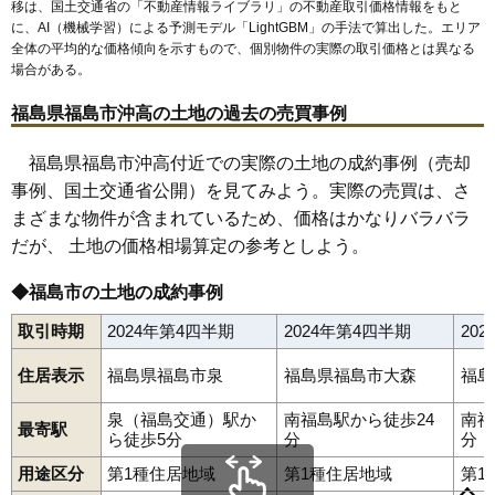
移は、国土交通省の「
不動産情報ライブラリ
」の不動産取引価格情報をもと
67
小倉寺
13万円
1,284万円
13.5%
に、AI（機械学習）による予測モデル「LightGBM」の手法で算出した。エリア
68
南町
12万円
382万円
5.9%
全体の平均的な価格傾向を示すもので、個別物件の実際の取引価格とは異なる
場合がある。
69
松川町
12万円
889万円
7.6%
70
沖高
12万円
637万円
9.8%
福島県福島市沖高の土地の過去の売買事例
71
飯坂町湯野
12万円
679万円
13.3%
福島県福島市沖高付近での実際の土地の成約事例（売却
72
下鳥渡
12万円
1,422万円
6.1%
事例、国土交通省公開）を見てみよう。実際の売買は、さ
73
渡利
11万円
768万円
3.1%
まざまな物件が含まれているため、価格はかなりバラバラ
74
北矢野目
11万円
876万円
10.7%
だが、 土地の価格相場算定の参考としよう。
75
田沢
11万円
773万円
10.8%
◆福島市の土地の成約事例
76
町庭坂
10万円
816万円
-0.2%
取引時期
2024年第4四半期
2024年第4四半期
20
77
松川町美郷
9.3万円
895万円
6.0%
78
仁井田
9.3万円
1,431万円
15.5%
住居表示
福島県福島市泉
福島県福島市大森
福島
79
上鳥渡
9.2万円
635万円
12.6%
泉（福島交通）駅か
南福島駅から徒歩24
南福
旭町
荒井
荒井北
荒町
飯坂町
飯坂町中野
飯坂町東湯野
80
松川町関谷
7.2万円
673万円
1.3%
最寄駅
ら徒歩5分
分
分
飯坂町平野
飯坂町湯野
飯野町
飯野町大久保
泉
上町
大笹生
81
荒井北
7.1万円
964万円
10.0%
太田町
大森
岡島
岡部
沖高
置賜町
小倉寺
小田
御山
御山町
用途区分
第1種住居地域
第1種住居地域
第1
春日町
霞町
鎌田
上鳥渡
上名倉
上野寺
上浜町
北沢又
北矢野目
82
佐倉下
7.0万円
547万円
5.3%