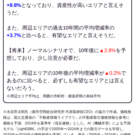
+9.8%
となっており、資産性が高いエリアと言えそ
うだ。
また、周辺エリアの過去10年間の平均増減率の
+3.7%
と比べると、有望なエリアと言えそうだ。
【将来】ノーマルシナリオで、10年後に
▲2.8%
を予
想しており、少し注意が必要だ。
また、周辺エリアの10年後の平均増減率が
▲0.2%
で
あるのに比べると、必ずしも有望なエリアとは言え
ないだろう。
※周辺エリア平均は、周囲の市町村・都道府県の単純平均
※水谷昂太郎氏（都市空間総合研究所 代表取締役CEO）の協力で作成。価格推
移は、国土交通省の「
不動産情報ライブラリ
」の不動産取引価格情報を参考に
価格を予測、2024年を基準年（現在価格）とした。AI（機械学習）による予測
モデル「LightGBM」の手法で2005年〜2024年までの取引データを学習し、
2025年〜2034年の価格相場を予測している。過去（2005年～2024年）の価格