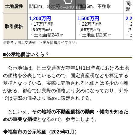
黒岩
福島駅
郷野目
笹木野駅
腰浜町
庭坂駅
五老内町
松川駅
栄町
金谷川駅
さくら
佐倉下
南福島駅
桜本
東福島駅
笹木野
間口
笹谷
卸町駅
五月町
福島学院前駅
清水町
下飯坂
瀬上駅
下鳥渡
向瀬上駅
下野寺
曽根田駅
新町
清明町
瀬上町
土地属性
間口m、袋地等
間口6m、不整形
83
松川町沼袋
6.8万円
681万円
4.7%
スクロールできます
形
太平寺
美術館図書館前駅
田沢
立子山
仲間町
岩代清水駅
天神町
泉〔福島交通〕駅
鳥谷野
豊田町
永井川
上松川駅
成川
南向台
笹谷駅
仁井田
桜水駅
西中央
平野駅
野田町
医王寺前駅
浜田町
花水坂駅
万世町
東中央
飯坂温泉駅
東浜町
伏拝
84
上野寺
6.7万円
686万円
13.5%
1,200万円
1,500万円
2,2
方木田
蓬莱町
堀河町
町庭坂
松川町
松川町浅川
松川町金沢
・17万円/坪
・22万円/坪
・2
松川町関谷
松川町沼袋
松川町美郷
松木町
松浪町
松山町
丸子
85
清水町
5.1万円
583万円
6.1%
取引価格
南沢又
南中央
南町
南矢野目
宮下町
宮代
宮町
本内
森合
森合町
（5.0万円/m²）
（6.5万円/m²）
（7.
86
松川町金沢
5.0万円
3,011万円
12.5%
八木田
八島田
八島町
柳町
山口
吉倉
早稲町
渡利
・土地面積240㎡
・土地面積230㎡
・土
87
飯坂町東湯野
4.8万円
216万円
9.4%
※参考：国土交通省「
不動産情報ライブラリ
」
88
小田
4.8万円
557万円
4.0%
■公示地価はいくら？
89
飯坂町中野
4.7万円
228万円
9.9%
公示地価は、国土交通省が毎年1月1日時点における土地
90
下飯坂
4.5万円
81万円
-6.3%
の価格を公表しているもので、固定資産税などを算定する
91
岡島
4.1万円
1,616万円
3.7%
基準となっている。実際に売買される地価とは多少の乖離
92
下野寺
4.1万円
361万円
4.8%
がある。都心では実際の価格より安めになっており、郊外
93
山口
3.7万円
607万円
9.1%
では実際の価格より高めに設定されてる。
94
上名倉
3.6万円
841万円
-0.4%
とはいえ、
その地域の不動産価格の動向・傾向を知るた
95
飯野町大久保
3.5万円
455万円
-2.8%
めの重要な指標
となるので、参考にしよう。
96
飯野町
3.0万円
391万円
-10.3%
97
荒井
2.8万円
375万円
-2.9%
◆福島市の公示地価（2025年1月）