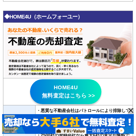
◆HOME4U（ホームフォーユー）
HOME4U
無料査定はこちら >>
・悪質な不動産会社はパトロールにより排除して
いる
特徴
・
20年以上の運営歴
があり信頼性が高い
・2500社の登録会社から最大6社の査定が無料で