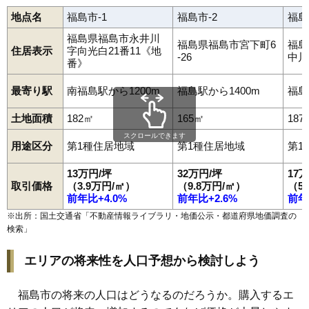
98
松川町浅川
2.7万円
319万円
-0.1%
地点名
福島市-1
福島市-2
福島
99
桜本
2.5万円
163万円
-8.2%
福島県福島市永井川
福島県福島市宮下町6
福島
100
立子山
2.3万円
40万円
-9.6%
住居表示
字向光白21番11《地
-26
中川
番》
101
大笹生
1.9万円
359万円
-4.3%
最寄り駅
南福島駅から1200m
福島駅から1400m
福島
土地面積
182㎡
165㎡
187
スクロールできます
用途区分
第1種住居地域
第1種住居地域
第1
13万円/坪
32万円/坪
17
取引価格
（3.9万円/㎡）
（9.8万円/㎡）
（5
前年比+4.0%
前年比+2.6%
前年
※出所：国土交通省「
不動産情報ライブラリ・地価公示・都道府県地価調査の
検索
」
エリアの将来性を人口予想から検討しよう
福島市の将来の人口はどうなるのだろうか。購入するエ