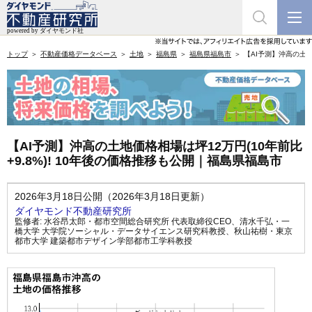
トップ
不動産価格データベース
土地
福島県
福島県福島市
【AI予測】沖高の土地
【AI予測】沖高の土地価格相場は坪12万円(10年前比
+9.8%)! 10年後の価格推移も公開｜福島県福島市
2026年3月18日公開（2026年3月18日更新）
ダイヤモンド不動産研究所
監修者:
水谷昂太郎・都市空間総合研究所 代表取締役CEO
、
清水千弘・一
橋大学 大学院ソーシャル・データサイエンス研究科教授
、
秋山祐樹・東京
都市大学 建築都市デザイン学部都市工学科教授