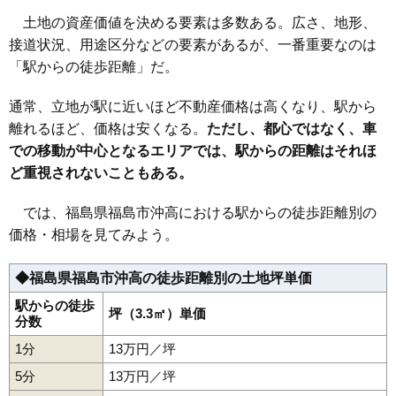
36
南矢野目
22万円
1,840万円
28.2%
17
花水坂駅
13万円
1,022万円
16.3%
土地の資産価値を決める要素は多数ある。広さ、地形、
37
郷野目
22万円
1,673万円
23.1%
18
桜水駅
12万円
980万円
10.7%
接道状況、用途区分などの要素があるが、一番重要なのは
38
東浜町
22万円
1,659万円
20.0%
19
庭坂駅
7.9万円
719万円
2.4%
「駅からの徒歩距離」だ。
39
西中央
22万円
1,942万円
29.4%
20
金谷川駅
7.2万円
581万円
12.8%
通常、立地が駅に近いほど不動産価格は高くなり、駅から
40
松山町
22万円
1,487万円
20.1%
21
松川駅
5.9万円
585万円
2.3%
離れるほど、価格は安くなる。
ただし、都心ではなく、車
41
御山
21万円
1,510万円
17.6%
22
向瀬上駅
5.5万円
307万円
7.5%
での移動が中心となるエリアでは、駅からの距離はそれほ
42
八木田
20万円
1,393万円
19.4%
ど重視されないこともある。
43
腰浜町
20万円
1,966万円
24.8%
44
松浪町
20万円
1,692万円
22.2%
では、福島県福島市沖高における駅からの徒歩距離別の
価格・相場を見てみよう。
45
南沢又
19万円
1,507万円
12.7%
46
宮代
19万円
1,274万円
14.8%
◆福島県福島市沖高の徒歩距離別の土地坪単価
47
本内
19万円
1,441万円
24.0%
駅からの徒歩
48
伏拝
坪（3.3㎡）単価
19万円
1,482万円
25.9%
分数
49
霞町
19万円
1,336万円
15.0%
1分
13万円／坪
50
北沢又
18万円
1,359万円
10.6%
5分
13万円／坪
51
鳥谷野
18万円
1,321万円
17.8%