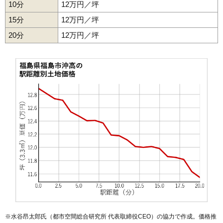
10分
12万円／坪
52
御山町
18万円
1,469万円
10.6%
15分
12万円／坪
53
永井川
17万円
1,139万円
8.3%
20分
12万円／坪
54
瀬上町
17万円
1,382万円
22.8%
55
笹木野
17万円
1,376万円
16.8%
56
丸子
17万円
1,219万円
10.5%
57
鎌田
17万円
1,626万円
13.2%
58
飯坂町平野
16万円
1,216万円
18.7%
59
黒岩
15万円
1,061万円
56.7%
60
笹谷
15万円
1,144万円
5.3%
61
南向台
15万円
1,026万円
22.3%
62
成川
14万円
1,269万円
8.2%
63
飯坂町
14万円
1,019万円
15.8%
64
岡部
13万円
1,294万円
8.4%
65
さくら
13万円
977万円
11.7%
66
蓬莱町
13万円
1,045万円
4.4%
※水谷昂太郎氏（都市空間総合研究所 代表取締役CEO）の協力で作成。価格推