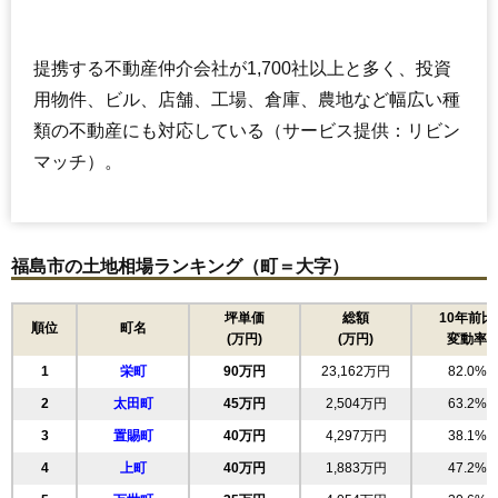
提携する不動産仲介会社が1,700社以上と多く、投資
用物件、ビル、店舗、工場、倉庫、農地など幅広い種
類の不動産にも対応している（サービス提供：リビン
マッチ）。
福島市の土地相場ランキング（町＝大字）
坪単価
総額
10年前比
順位
町名
(万円)
(万円)
変動率
1
栄町
90万円
23,162万円
82.0%
2
太田町
45万円
2,504万円
63.2%
3
置賜町
40万円
4,297万円
38.1%
4
上町
40万円
1,883万円
47.2%