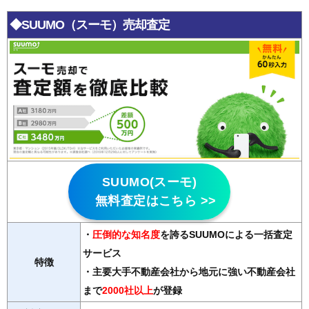
◆SUUMO（スーモ）売却査定
SUUMO(スーモ)
無料査定はこちら >>
・
圧倒的な知名度
を誇るSUUMOによる一括査定
サービス
特徴
・主要大手不動産会社から地元に強い不動産会社
まで
2000社以上
が登録