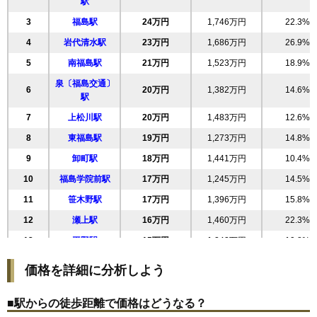
駅
21
上浜町
26万円
1,479万円
27.4%
3
福島駅
24万円
1,746万円
22.3%
22
東中央
26万円
2,326万円
41.9%
4
岩代清水駅
23万円
1,686万円
26.9%
23
清明町
25万円
566万円
22.8%
5
南福島駅
21万円
1,523万円
18.9%
24
荒町
25万円
475万円
16.1%
泉〔福島交通〕
6
20万円
1,382万円
14.6%
25
春日町
25万円
1,442万円
28.8%
駅
26
方木田
25万円
1,824万円
22.4%
7
上松川駅
20万円
1,483万円
12.6%
27
大森
25万円
1,835万円
22.5%
8
東福島駅
19万円
1,273万円
14.8%
28
太平寺
24万円
1,611万円
37.5%
9
卸町駅
18万円
1,441万円
10.4%
29
吉倉
24万円
1,648万円
22.8%
10
福島学院前駅
17万円
1,245万円
14.5%
30
八島町
24万円
1,432万円
20.8%
11
笹木野駅
17万円
1,396万円
15.8%
31
豊田町
23万円
1,078万円
15.0%
12
瀬上駅
16万円
1,460万円
22.3%
32
森合町
23万円
1,493万円
26.0%
13
平野駅
15万円
1,242万円
19.8%
33
八島田
23万円
1,964万円
26.6%
14
医王寺前駅
15万円
956万円
18.3%
価格を詳細に分析しよう
34
泉
22万円
1,491万円
23.8%
15
飯坂温泉駅
14万円
924万円
17.8%
35
堀河町
22万円
1,717万円
24.9%
■駅からの徒歩距離で価格はどうなる？
16
笹谷駅
14万円
1,103万円
5.2%