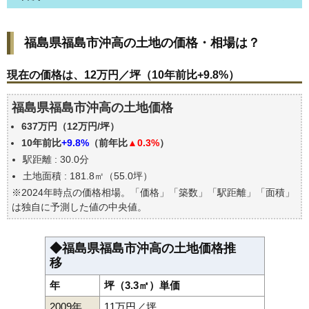
福島県福島市沖高の土地の価格・相場は？
福島県福島市沖高の土地の価格・相場は？
現在の価格は、12万円／坪（10年前比+9.8%）
価格を詳細に分析しよう
現在の価格は、12万円／坪（10年前比+9.8%）
駅からの徒歩距離で価格はどうなる？
福島県福島市沖高の土地価格
福島県福島市沖高の土地の過去の売買事例
637万円（12万円/坪）
公示地価はいくら
10年前比
+9.8%
（前年比
▲0.3%
）
エリアの将来性を人口予想から検討しよう
駅距離 : 30.0分
自分の年収でいくらの不動産が買える？
土地面積 : 181.8㎡（55.0坪）
※2024年時点の価格相場。「価格」「築数」「駅距離」「面積」
は独自に予測した値の中央値。
◆福島県福島市沖高の土地価格推
移
年
坪（3.3㎡）単価
2009年
11万円／坪