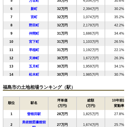
5
万世町
35万円
4,054万円
30.6%
6
新町
32万円
2,394万円
30.2%
7
宮町
32万円
1,074万円
35.2%
8
野田町
32万円
2,179万円
42.2%
9
仲間町
31万円
1,686万円
34.4%
10
宮下町
31万円
1,103万円
26.5%
11
早稲町
31万円
1,192万円
22.1%
12
天神町
30万円
1,672万円
26.3%
13
五月町
30万円
1,959万円
34.1%
14
松木町
30万円
1,985万円
30.7%
15
浜田町
29万円
1,468万円
28.5%
福島市の土地相場ランキング（駅）
16
五老内町
29万円
2,173万円
23.1%
17
森合
29万円
1,797万円
29.0%
坪単価
総額
10年前比
順位
駅名
(万円)
(万円)
変動率
18
柳町
27万円
3,019万円
29.9%
1
曽根田駅
28万円
1,825万円
27.8%
19
南中央
27万円
2,449万円
34.5%
美術館図書館前
20
旭町
26万円
1,848万円
24.8%
2
27万円
1,674万円
25.7%