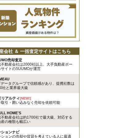
産会社 ＆ 一括査定サイトはこちら
UMO売却査定
載不動産会社は2000社以上、大手負動産ポー
ルサイトのSUUMOが運営
ME4U
TTデータグループで信頼感があり、提携社数は
00社と業界最大級
REリアルティ
[NEW!]
手取引・囲い込みなく売却を依頼可能
ULL HOME'S
載不動産会社は約1700社で最大級、対応する
動産の種類も幅広い
ンションナビ
ンションの売却や賃貸を考えている人に最適