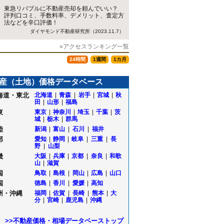
東急リバブルに不動産売却を頼んでいい？
評判口コミ、手数料率、デメリット、査定方
法などを辛口評価！
ダイヤモンド不動産研究所（2023.11.7）
»アクセスランキング一覧
24時間
1週間
1カ月
産（土地）価格データベース
海道・東北
北海道
|
青森
|
岩手
|
宮城
|
秋
田
|
山形
|
福島
東
東京
|
神奈川
|
埼玉
|
千葉
|
茨
城
|
栃木
|
群馬
陸
新潟
|
富山
|
石川
|
福井
部
愛知
|
静岡
|
岐阜
|
三重
|
長
野
|
山梨
畿
大阪
|
兵庫
|
京都
|
奈良
|
和歌
山
|
滋賀
国
鳥取
|
島根
|
岡山
|
広島
|
山口
国
徳島
|
香川
|
愛媛
|
高知
州・沖縄
福岡
|
佐賀
|
長崎
|
熊本
|
大
部
分
|
宮崎
|
鹿児島
|
沖縄
>>不動産価格・相場データベーストップ