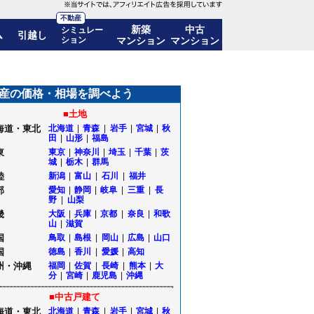
不動産
新築
中古
シミュレー
ム
引越し
ション
マンション
マンション
も公開｜福島県福島市
産の価格・相場を調べよう
■土地
海道・東北
北海道
|
青森
|
岩手
|
宮城
|
秋
田
|
山形
|
福島
東
東京
|
神奈川
|
埼玉
|
千葉
|
茨
城
|
栃木
|
群馬
陸
新潟
|
富山
|
石川
|
福井
部
愛知
|
静岡
|
岐阜
|
三重
|
長
野
|
山梨
畿
大阪
|
兵庫
|
京都
|
奈良
|
和歌
山
|
滋賀
国
鳥取
|
島根
|
岡山
|
広島
|
山口
国
徳島
|
香川
|
愛媛
|
高知
州・沖縄
福岡
|
佐賀
|
長崎
|
熊本
|
大
分
|
宮崎
|
鹿児島
|
沖縄
■中古戸建て
海道・東北
北海道
|
青森
|
岩手
|
宮城
|
秋