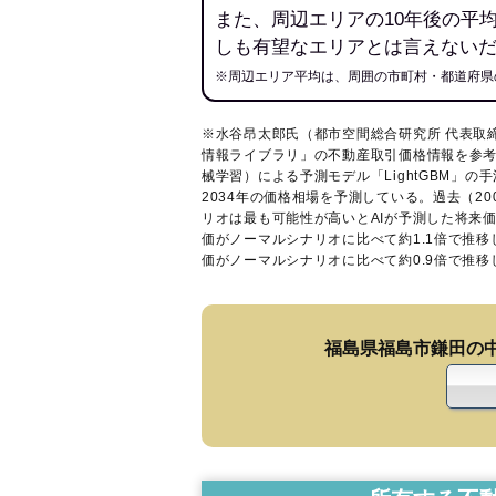
また、周辺エリアの10年後の平
しも有望なエリアとは言えない
※周辺エリア平均は、周囲の市町村・都道府県
※水谷昂太郎氏（都市空間総合研究所 代表取
情報ライブラリ
」の不動産取引価格情報を参考
械学習）による予測モデル「LightGBM」の手
2034年の価格相場を予測している。過去（2
リオは最も可能性が高いとAIが予測した将来
価がノーマルシナリオに比べて約1.1倍で推
価がノーマルシナリオに比べて約0.9倍で推
福島県福島市鎌田の