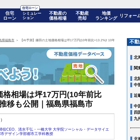
住宅ローン
住宅
不動産の
不動産
地価
シミュレー
リフォー
ローン
ション
価格相場
売却
ランキング
島県福島市
【AI予測】鎌田の土地価格相場は坪17万円(10年前比+13.2%)! 10年後の価格推移
不動
北
関
北
中
格相場は坪17万円(10年前比
近
の価格推移も公開｜福島県福島市
中
四
九
新）
締役CEO
、
清水千弘・一橋大学 大学院ソーシャル・データサイエ
都市デザイン学部都市工学科教授
北