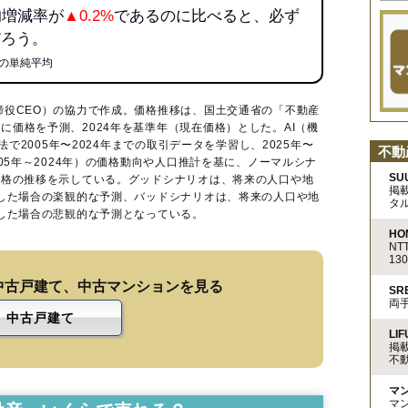
均増減率が
▲0.2%
であるのに比べると、必ず
だろう。
の単純平均
締役CEO）の協力で作成。価格推移は、国土交通省の「
不動産
に価格を予測、2024年を基準年（現在価格）とした。AI（機
法で2005年〜2024年までの取引データを学習し、2025年〜
不動
005年～2024年）の価格動向や人口推計を基に、ノーマルシナ
SU
価格の推移を示している。グッドシナリオは、将来の人口や地
掲
移した場合の楽観的な予測、バッドシナリオは、将来の人口や地
タ
移した場合の悲観的な予測となっている。
HO
N
13
中古戸建て、中古マンションを見る
S
両
中古戸建て
LIF
掲
不
マ
マ