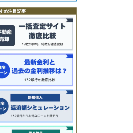
すめ注目記事
町
又
田