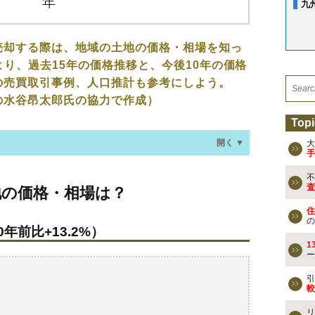
九
売却する際は、地域の土地の価格・相場を知っ
より、過去15年の価格推移と、今後10年の価格
の売買取引事例、人口推計も参考にしよう。
の水谷昂太郎氏の協力で作成）
Topi
開く ▼
大
手
不
・相場は？
査
地の価格・相場は？
年前比+13.2%）
住
の
年前比+13.2%）
なる？
1
ー
の売買事例
引
較
検討しよう
リ