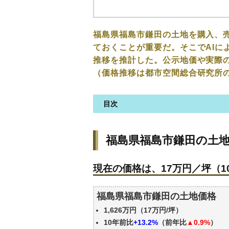
福島県福島市鎌田の土地を購入、
ておくことが重要だ。そこでAIに
推移を推計した。公示地価や実際
（価格推移は都市空間総合研究所
目次
福島県福島市鎌田の土地の価格
福島県福島市鎌田の土
現在の価格は、17万円／坪（10
価格を詳細に分析しよう
現在の価格は、17万円／坪（10
駅からの徒歩距離で価格はどう
福島県福島市鎌田の土地の過去
福島県福島市鎌田の土地価格
公示地価はいくら
1,626万円（17万円/坪）
エリアの将来性を人口予想から
10年前比
+13.2%
（前年比
▲0.9%
）