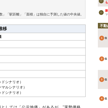
買える？
も
新
築数」「駅距離」「面積」は独自に予測した値の中央値。
ッ
不動
推移
価
グッドシナリオ）
ノーマルシナリオ）
バッドシナリオ）
としては「公示地価」があるが、"実勢価格