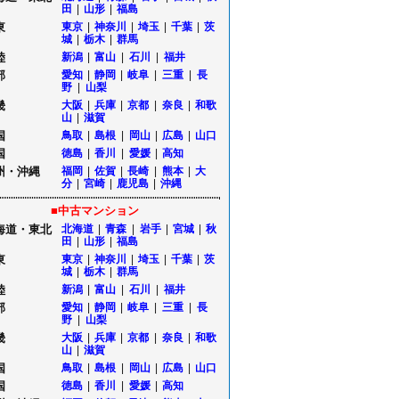
田
|
山形
|
福島
東
東京
|
神奈川
|
埼玉
|
千葉
|
茨
城
|
栃木
|
群馬
陸
新潟
|
富山
|
石川
|
福井
部
愛知
|
静岡
|
岐阜
|
三重
|
長
野
|
山梨
畿
大阪
|
兵庫
|
京都
|
奈良
|
和歌
山
|
滋賀
国
鳥取
|
島根
|
岡山
|
広島
|
山口
国
徳島
|
香川
|
愛媛
|
高知
州・沖縄
福岡
|
佐賀
|
長崎
|
熊本
|
大
分
|
宮崎
|
鹿児島
|
沖縄
■中古マンション
海道・東北
北海道
|
青森
|
岩手
|
宮城
|
秋
田
|
山形
|
福島
東
東京
|
神奈川
|
埼玉
|
千葉
|
茨
城
|
栃木
|
群馬
陸
新潟
|
富山
|
石川
|
福井
部
愛知
|
静岡
|
岐阜
|
三重
|
長
野
|
山梨
畿
大阪
|
兵庫
|
京都
|
奈良
|
和歌
山
|
滋賀
国
鳥取
|
島根
|
岡山
|
広島
|
山口
国
徳島
|
香川
|
愛媛
|
高知