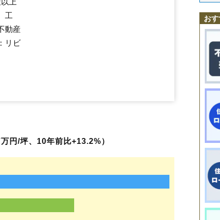
社以上
さくら
佐倉下
桜本
笹木野
笹谷
五月町
清水町
下飯坂
下鳥渡
下野寺
福島学院前駅
瀬上駅
向瀬上駅
曽根田駅
美術館図書館前駅
新町
清明町
瀬上町
太平寺
田沢
立子山
仲間町
天神町
鳥谷野
豊田町
、工
岩代清水駅
泉〔福島交通〕駅
上松川駅
笹谷駅
桜水駅
平野駅
おす
永井川
成川
南向台
仁井田
西中央
野田町
浜田町
万世町
東中央
東浜
医王寺前駅
花水坂駅
飯坂温泉駅
不動産
伏拝
方木田
蓬莱町
堀河町
町庭坂
松川町
松川町浅川
松川町金沢
松川町関谷
松川町沼袋
松川町美郷
松木町
松浪町
松山町
丸子
南沢
：リビ
南中央
南町
南矢野目
宮下町
宮代
宮町
本内
森合
森合町
八木田
八島
八島町
柳町
山口
吉倉
早稲町
渡利
万円/坪、10年前比+13.2%）