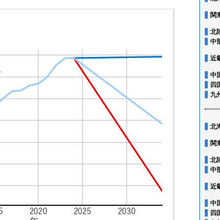
関
北
中
近
中
四
九
北
関
北
中
近
中
四