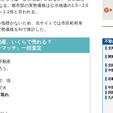
る。都市部の実勢価格は公示地価の1.5～2.0
～1.1倍と言われる。
指標がないため、当サイトでは市区町村単
勢価格をAIで推計した。
動産、いくらで売れる？
不動
ンマッチ」一括査定
北
関
不動産
北
ろう。
中
近
で、現
でき
中
四
け取れ
旭町
荒井
荒井北
荒町
飯坂町
飯坂町中野
飯坂町東湯野
飯坂町平野
九
飯坂町湯野
飯野町
飯野町大久保
泉
上町
大笹生
太田町
大森
岡島
岡
沖高
置賜町
小倉寺
小田
御山
御山町
春日町
霞町
鎌田
上鳥渡
上名倉
上野寺
上浜町
北沢又
北矢野目
黒岩
郷野目
腰浜町
五老内町
栄町
福島駅
笹木野駅
庭坂駅
松川駅
金谷川駅
南福島駅
東福島駅
卸町駅