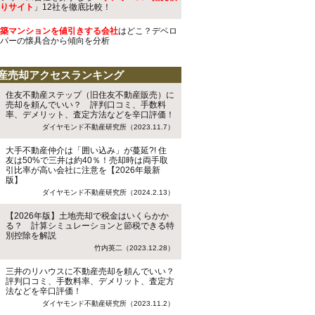
りサイト
」12社を徹底比較！
築マンションを値引きする会社
はどこ？デベロ
パーの懐具合から傾向を分析
産売却アクセスランキング
住友不動産ステップ（旧住友不動産販売）に
売却を頼んでいい？ 評判口コミ、手数料
率、デメリット、査定方法などを辛口評価！
ダイヤモンド不動産研究所（2023.11.7）
大手不動産仲介は「囲い込み」が蔓延?! 住
友は50%で三井は約40％！売却時は両手取
引比率が高い会社に注意を【2026年最新
版】
ダイヤモンド不動産研究所（2024.2.13）
【2026年版】土地売却で税金はいくらかか
る？ 計算シミュレーションと節税できる特
別控除を解説
竹内英二（2023.12.28）
三井のリハウスに不動産売却を頼んでいい？
評判口コミ、手数料率、デメリット、査定方
法などを辛口評価！
ダイヤモンド不動産研究所（2023.11.2）