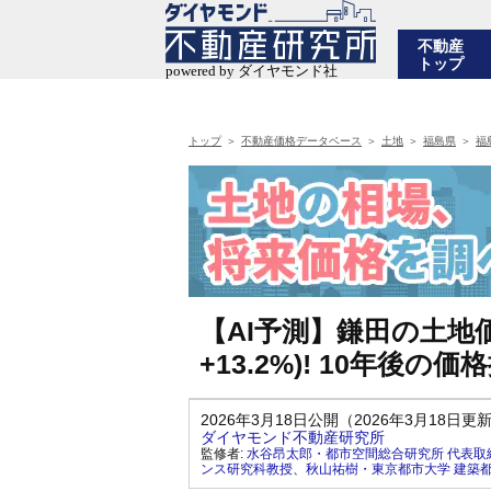
不動産
トップ
トップ
不動産価格データベース
土地
福島県
福
【AI予測】鎌田の土地価
+13.2%)! 10年後
2026年3月18日公開（2026年3月18日更
ダイヤモンド不動産研究所
監修者:
水谷昂太郎・都市空間総合研究所 代表取
ンス研究科教授
、
秋山祐樹・東京都市大学 建築