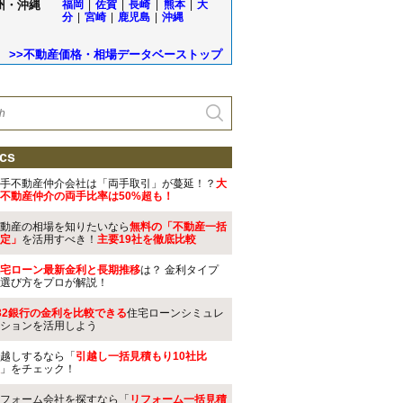
州・沖縄
福岡
|
佐賀
|
長崎
|
熊本
|
大
分
|
宮崎
|
鹿児島
|
沖縄
>>不動産価格・相場データベーストップ
cs
手不動産仲介会社は「両手取引」が蔓延！？
大
不動産仲介の両手比率は50%超も！
動産の相場を知りたいなら
無料の「不動産一括
定」
を活用すべき！
主要19社を徹底比較
宅ローン最新金利と長期推移
は？ 金利タイプ
選び方をプロが解説！
32銀行の金利を比較できる
住宅ローンシミュレ
ションを活用しよう
越しするなら「
引越し一括見積もり10社比
」をチェック！
フォーム会社を探すなら「
リフォーム一括見積