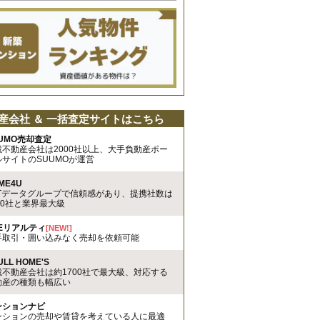
産会社 ＆ 一括査定サイトはこちら
UMO売却査定
載不動産会社は2000社以上、大手負動産ポー
ルサイトのSUUMOが運営
ME4U
TTデータグループで信頼感があり、提携社数は
00社と業界最大級
REリアルティ
[NEW!]
手取引・囲い込みなく売却を依頼可能
ULL HOME'S
載不動産会社は約1700社で最大級、対応する
動産の種類も幅広い
ンションナビ
ンションの売却や賃貸を考えている人に最適