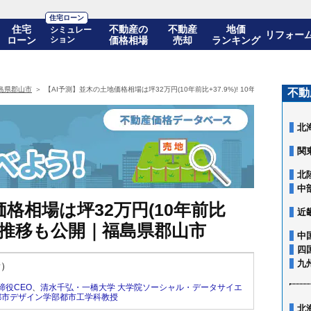
住宅ローン
住宅
不動産の
不動産
地価
シミュレー
リフォー
ローン
ション
価格相場
売却
ランキング
島県郡山市
【AI予測】並木の土地価格相場は坪32万円(10年前比+37.9%)! 10年後の価格推移
不動
北
関
北
中
格相場は坪32万円(10年前比
近
の価格推移も公開｜福島県郡山市
中
四
九
新）
締役CEO
、
清水千弘・一橋大学 大学院ソーシャル・データサイエ
都市デザイン学部都市工学科教授
北