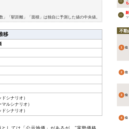
買える？
も
新
築数」「駅距離」「面積」は独自に予測した値の中央値。
ッ
不動
推移
価
グッドシナリオ）
ノーマルシナリオ）
バッドシナリオ）
としては「公示地価」があるが、"実勢価格