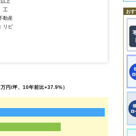
社以上
田村町上行合
田村町岩作
田村町桜ケ丘
田村町下行合
田村町大善
田村町徳定
郡山駅
喜久田駅
田村町東山
磐梯熱海駅
田村町守山
舞木駅
田村町谷田川
安積永盛駅
日和田駅
長者
堤
堤下町
磐城守山
、工
おす
鶴見坦
堂前町
富田町
虎丸町
中田町赤沼
中田町高倉
中野
中ノ目
中
不動産
七ッ池町
並木
成山町
鳴神
西田町大田
西田町三町目
西田町芹沢
西田町根木屋
西ノ内
芳賀
麓山
（大字なし）
備前舘
日和田町
：リビ
日和田町高倉
深沢
富久山町久保田
富久山町福原
富久山町南小泉
富久山町八山田
方八町
細沼町
待池台
町東
緑ケ丘東
緑町
三穂田町富岡
舞木町
本町
桃見台
安原町
八山田
山根町
横塚
若葉町
御前南
静西
富田東
八山田西
上伊豆島
安積荒井
安積北井
東原
万円/坪、10年前比+37.9%）