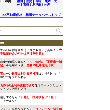
州・沖縄
福岡
|
佐賀
|
長崎
|
熊本
|
大
分
|
宮崎
|
鹿児島
|
沖縄
>>不動産価格・相場データベーストップ
cs
手不動産仲介会社は「両手取引」が蔓延！？
大
不動産仲介の両手比率は50%超も！
動産の相場を知りたいなら
無料の「不動産一括
定」
を活用すべき！
主要19社を徹底比較
宅ローン最新金利と長期推移
は？ 金利タイプ
選び方をプロが解説！
32銀行の金利を比較できる
住宅ローンシミュレ
ションを活用しよう
越しするなら「
引越し一括見積もり10社比
」をチェック！
フォーム会社を探すなら「
リフォーム一括見積