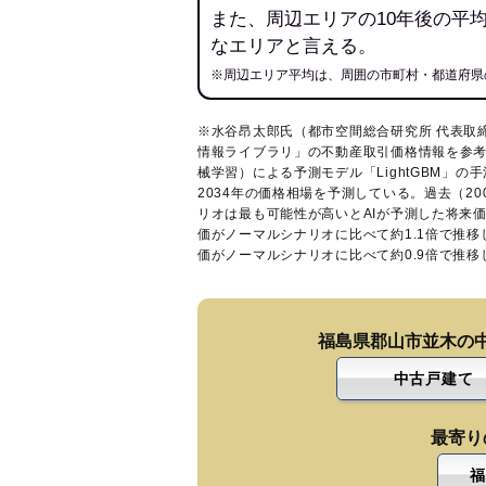
また、周辺エリアの10年後の平
なエリアと言える。
※周辺エリア平均は、周囲の市町村・都道府県
※水谷昂太郎氏（都市空間総合研究所 代表取
情報ライブラリ
」の不動産取引価格情報を参考
械学習）による予測モデル「LightGBM」の手
2034年の価格相場を予測している。過去（2
リオは最も可能性が高いとAIが予測した将来
価がノーマルシナリオに比べて約1.1倍で推
価がノーマルシナリオに比べて約0.9倍で推
福島県郡山市並木の
中古戸建て
最寄り
福