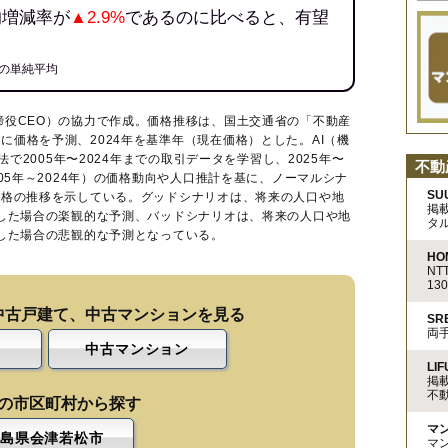
均増減率が
▲2.9%
であるのに比べると、有望
の単純平均
締役CEO）の協力で作成。価格推移は、国土交通省の「
不動産
に価格を予測、2024年を基準年（現在価格）とした。AI（機
法で2005年〜2024年までの取引データを学習し、2025年〜
不動
005年～2024年）の価格動向や人口推計を基に、ノーマルシナ
SU
価格の推移を示している。グッドシナリオは、将来の人口や地
掲
移した場合の楽観的な予測、バッドシナリオは、将来の人口や地
タ
移した場合の悲観的な予測となっている。
HO
N
13
中古戸建て、中古マンションを見る
S
両
中古マンション
LIF
掲
不
の市区町村から探す
マ
島県会津若松市
マ