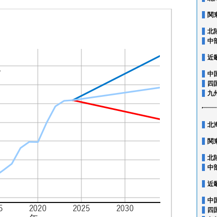
関
北
中
近
中
四
九
北
関
北
中
近
中
四