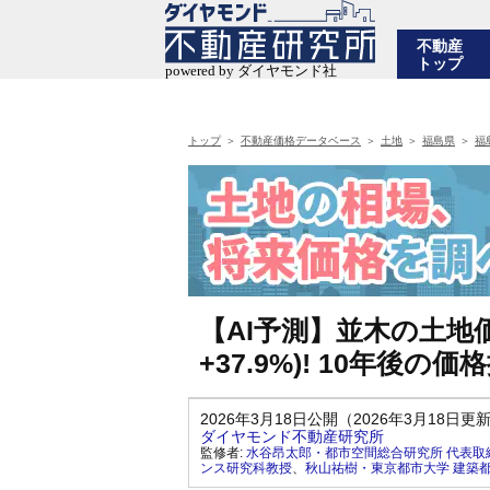
不動産
トップ
トップ
不動産価格データベース
土地
福島県
福
【AI予測】並木の土地価
+37.9%)! 10年後
2026年3月18日公開（2026年3月18日更
ダイヤモンド不動産研究所
監修者:
水谷昂太郎・都市空間総合研究所 代表取
ンス研究科教授
、
秋山祐樹・東京都市大学 建築