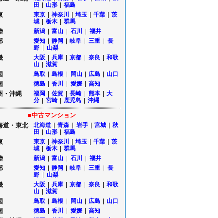
田
|
山形
|
福島
東
東京
|
神奈川
|
埼玉
|
千葉
|
茨
城
|
栃木
|
群馬
陸
新潟
|
富山
|
石川
|
福井
部
愛知
|
静岡
|
岐阜
|
三重
|
長
野
|
山梨
畿
大阪
|
兵庫
|
京都
|
奈良
|
和歌
山
|
滋賀
国
鳥取
|
島根
|
岡山
|
広島
|
山口
国
徳島
|
香川
|
愛媛
|
高知
州・沖縄
福岡
|
佐賀
|
長崎
|
熊本
|
大
分
|
宮崎
|
鹿児島
|
沖縄
■中古マンション
海道・東北
北海道
|
青森
|
岩手
|
宮城
|
秋
田
|
山形
|
福島
東
東京
|
神奈川
|
埼玉
|
千葉
|
茨
城
|
栃木
|
群馬
陸
新潟
|
富山
|
石川
|
福井
部
愛知
|
静岡
|
岐阜
|
三重
|
長
野
|
山梨
畿
大阪
|
兵庫
|
京都
|
奈良
|
和歌
山
|
滋賀
国
鳥取
|
島根
|
岡山
|
広島
|
山口
国
徳島
|
香川
|
愛媛
|
高知