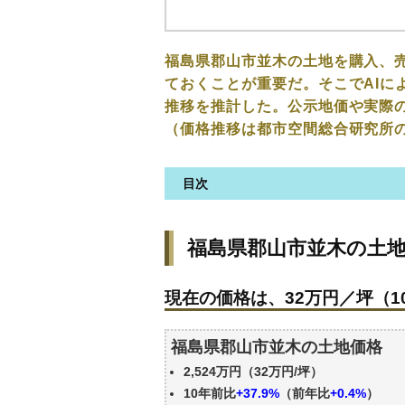
福島県郡山市並木の土地を購入、
ておくことが重要だ。そこでAIに
推移を推計した。公示地価や実際
（価格推移は都市空間総合研究所
目次
福島県郡山市並木の土地の価格
福島県郡山市並木の土
現在の価格は、32万円／坪（10
価格を詳細に分析しよう
現在の価格は、32万円／坪（10
駅からの徒歩距離で価格はどう
福島県郡山市並木の土地の過去
福島県郡山市並木の土地価格
公示地価はいくら
2,524万円（32万円/坪）
エリアの将来性を人口予想から
10年前比
+37.9%
（前年比
+0.4%
）