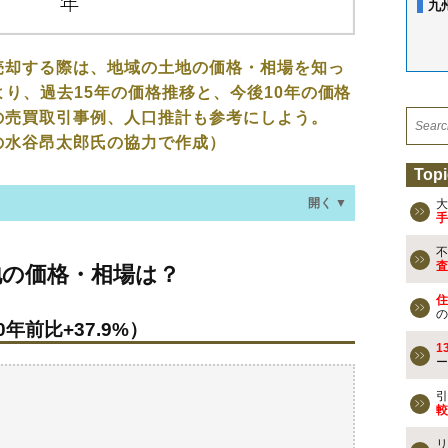
九
売却する際は、地域の土地の価格・相場を知っ
より、過去15年の価格推移と、今後10年の価格
の売買取引事例、人口推計も参考にしよう。
の水谷昂太郎氏の協力で作成）
Topi
開く ▼
大
手
不
・相場は？
査
地の価格・相場は？
年前比+37.9%）
住
の
年前比+37.9%）
なる？
1
ー
の売買事例
引
較
検討しよう
リ