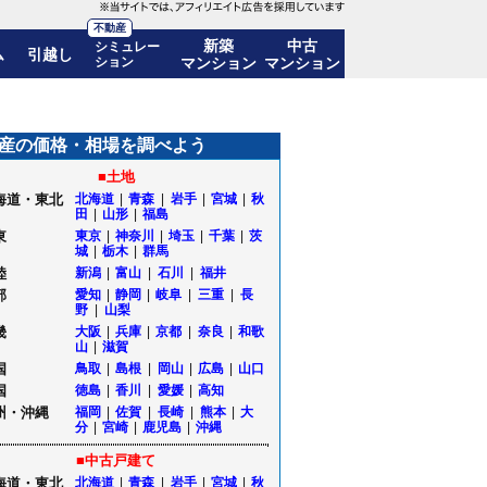
不動産
新築
中古
シミュレー
ム
引越し
ション
マンション
マンション
も公開｜福島県郡山市
産の価格・相場を調べよう
■土地
海道・東北
北海道
|
青森
|
岩手
|
宮城
|
秋
田
|
山形
|
福島
東
東京
|
神奈川
|
埼玉
|
千葉
|
茨
城
|
栃木
|
群馬
陸
新潟
|
富山
|
石川
|
福井
部
愛知
|
静岡
|
岐阜
|
三重
|
長
野
|
山梨
畿
大阪
|
兵庫
|
京都
|
奈良
|
和歌
山
|
滋賀
国
鳥取
|
島根
|
岡山
|
広島
|
山口
国
徳島
|
香川
|
愛媛
|
高知
州・沖縄
福岡
|
佐賀
|
長崎
|
熊本
|
大
分
|
宮崎
|
鹿児島
|
沖縄
■中古戸建て
海道・東北
北海道
|
青森
|
岩手
|
宮城
|
秋