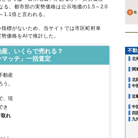
る。都市部の実勢価格は公示地価の1.5～2.0
～1.1倍と言われる。
指標がないため、当サイトでは市区町村単
勢価格をAIで推計した。
動産、いくらで売れる？
不動
ンマッチ」一括査定
北
関
不動産
北
ろう。
中
近
で、現
赤木町
安積
安積町荒井
安積町笹川
安積町長久保
安積町成田
でき
中
安積町日出山
安積町南長久保
朝日
愛宕町
熱海町安子島
熱海町熱
四
け取れ
あぶくま台
新屋敷
池ノ台
石渕町
うねめ町
駅前
逢瀬町多田野
大平
九
大槻町
大町
開成
香久池
柏山町
片平町
亀田
喜久田町
喜久田町卸
喜久田町堀之内
喜久田町早稲原
久留米
桑野
小原田
菜根
栄町
咲田
桜木
笹川
静町
島
清水台
昭和
神明町
水門町
図景
台新
田村町金屋