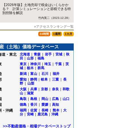
【2026年版】土地売却で税金はいくらかか
る？ 計算シミュレーションと節税できる特
別控除を解説
竹内英二（2023.12.28）
»アクセスランキング一覧
24時間
1週間
1カ月
産（土地）価格データベース
海道・東北
北海道
|
青森
|
岩手
|
宮城
|
秋
田
|
山形
|
福島
東
東京
|
神奈川
|
埼玉
|
千葉
|
茨
城
|
栃木
|
群馬
陸
新潟
|
富山
|
石川
|
福井
部
愛知
|
静岡
|
岐阜
|
三重
|
長
野
|
山梨
畿
大阪
|
兵庫
|
京都
|
奈良
|
和歌
山
|
滋賀
国
鳥取
|
島根
|
岡山
|
広島
|
山口
海
国
徳島
|
香川
|
愛媛
|
高知
町
州・沖縄
福岡
|
佐賀
|
長崎
|
熊本
|
大
分
|
宮崎
|
鹿児島
|
沖縄
>>不動産価格・相場データベーストップ