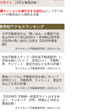
りサイト
」12社を徹底比較！
築マンションを値引きする会社
はどこ？デベロ
パーの懐具合から傾向を分析
産売却アクセスランキング
大手不動産仲介は「囲い込み」が蔓延?! 住
友は50%で三井は約40％！売却時は両手取
引比率が高い会社に注意を【2026年最新
版】
ダイヤモンド不動産研究所（2024.2.13）
住友不動産ステップ（旧住友不動産販売）に
売却を頼んでいい？ 評判口コミ、手数料
率、デメリット、査定方法などを辛口評価！
ダイヤモンド不動産研究所（2023.11.7）
東急リバブルに不動産売却を頼んでいい？
評判口コミ、手数料率、デメリット、査定方
法などを辛口評価！
ダイヤモンド不動産研究所（2023.11.7）
【2026年】不動産一括査定サイトおすすめ
は？ ランキング、評判、特徴など16社を
徹底比較！
ダイヤモンド不動産研究所（2024.1.22）