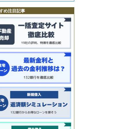
寺
駅
すめ注目記事
町
南