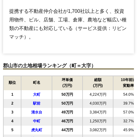
提携する不動産仲介会社が1,700社以上と多く、投資
用物件、ビル、店舗、工場、倉庫、農地など幅広い種
類の不動産にも対応している（サービス提供：リビン
マッチ）。
郡山市の土地相場ランキング（町＝大字）
坪単価
総額
10年前比
順位
町名
(万円)
(万円)
変動率
1
大町
50万円
4,224万円
54.0%
2
駅前
50万円
4,030万円
39.7%
3
清水台
49万円
3,384万円
57.0%
4
中町
46万円
1,250万円
32.7%
5
虎丸町
44万円
3,082万円
45.9%