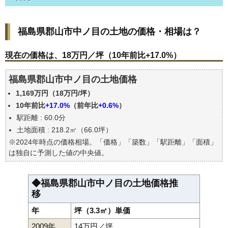
福島県郡山市中ノ目の土地の価格・相場は？
福島県郡山市中ノ目の土地の価格・相場は？
現在の価格は、18万円／坪（10年前比+17.0%）
価格を詳細に分析しよう
現在の価格は、18万円／坪（10年前比+17.0%）
駅からの徒歩距離で価格はどうなる？
福島県郡山市中ノ目の土地価格
福島県郡山市中ノ目の土地の過去の売買事例
1,169万円（18万円/坪）
公示地価はいくら
10年前比
+17.0%
（前年比
+0.6%
）
エリアの将来性を人口予想から検討しよう
駅距離 : 60.0分
自分の年収でいくらの不動産が買える？
土地面積 : 218.2㎡（66.0坪）
※2024年時点の価格相場。「価格」「築数」「駅距離」「面積」
は独自に予測した値の中央値。
◆福島県郡山市中ノ目の土地価格推
移
年
坪（3.3㎡）単価
2009年
14万円／坪