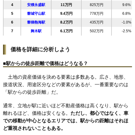
4
安積永盛駅
11万円
825万円
9.6%
22
図景
28万円
1,369万円
36.3%
5
磐城守山駅
9.4万円
778万円
6.8%
23
堤
28万円
2,761万円
36.0%
6
磐梯熱海駅
8.2万円
435万円
-1.0%
24
方八町
28万円
2,007万円
29.3%
7
舞木駅
6.1万円
502万円
-2.5%
25
長者
28万円
1,837万円
35.5%
26
開成
28万円
2,121万円
37.7%
価格を詳細に分析しよう
27
静西
27万円
2,223万円
31.2%
28
深沢
27万円
2,048万円
44.0%
■駅からの徒歩距離で価格はどうなる？
29
桃見台
27万円
1,594万円
40.8%
土地の資産価値を決める要素は多数ある。広さ、地形、
30
富田東
27万円
1,958万円
46.6%
接道状況、用途区分などの要素があるが、一番重要なのは
31
亀田
27万円
1,900万円
25.1%
「駅からの徒歩距離」だ。
32
御前南
27万円
2,410万円
31.9%
33
鳴神
27万円
2,003万円
41.5%
通常、立地が駅に近いほど不動産価格は高くなり、駅から
34
桑野
27万円
2,636万円
33.3%
離れるほど、価格は安くなる。
ただし、都心ではなく、車
での移動が中心となるエリアでは、駅からの距離はそれほ
35
菜根
26万円
1,822万円
37.3%
ど重視されないこともある。
36
愛宕町
26万円
1,576万円
36.7%