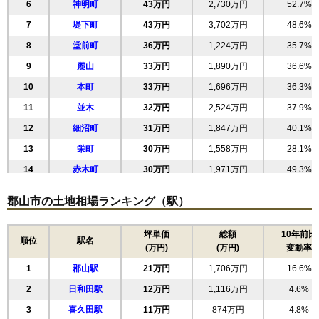
6
神明町
43万円
2,730万円
52.7%
7
堤下町
43万円
3,702万円
48.6%
8
堂前町
36万円
1,224万円
35.7%
9
麓山
33万円
1,890万円
36.6%
10
本町
33万円
1,696万円
36.3%
11
並木
32万円
2,524万円
37.9%
12
細沼町
31万円
1,847万円
40.1%
13
栄町
30万円
1,558万円
28.1%
14
赤木町
30万円
1,971万円
49.3%
15
新屋敷
30万円
1,789万円
35.2%
郡山市の土地相場ランキング（駅）
16
備前舘
29万円
2,158万円
43.8%
17
鶴見坦
29万円
2,021万円
36.8%
坪単価
総額
10年前比
順位
駅名
(万円)
(万円)
変動率
18
柏山町
29万円
2,624万円
29.2%
1
郡山駅
21万円
1,706万円
16.6%
19
朝日
29万円
2,614万円
52.6%
2
日和田駅
12万円
1,116万円
4.6%
20
島
28万円
2,114万円
36.5%
3
喜久田駅
11万円
874万円
4.8%
21
町東
28万円
1,852万円
41.5%