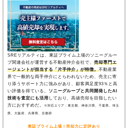
SREリアルティは、東証プライム上場のソニーグルー
プ関連会社が運営する不動産仲介会社で、
売却専門エ
ージェントが担当する「片手仲介」が特徴。
不動産業
界で一般的な両手仲介にとらわれないため、
売主に寄
り添うサポート力に強みがあり、顧客満足度93％と高
い評価を得ている。
ソニーグループと共同開発したAI
技術を査定にも活用
しており、高値売却を目指したい
方におすすめだ。
※対応エリア：東京都、神奈川県、千葉県、埼玉
県、大阪府、兵庫県、京都府
東証プライム上場！売却力に定評あり