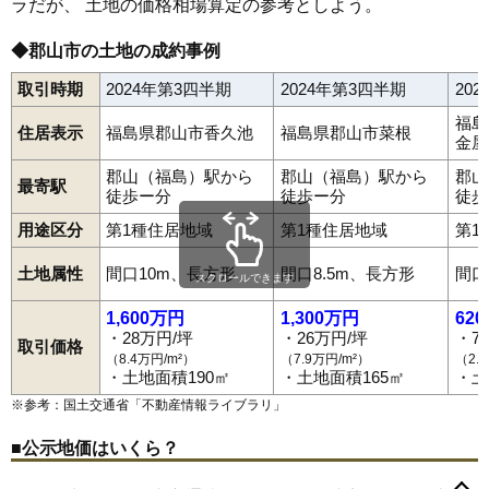
ラだが、 土地の価格相場算定の参考としよう。
68
中ノ目
18万円
1,169万円
17.0%
69
安積町長久保
17万円
1,322万円
14.6%
◆郡山市の土地の成約事例
70
喜久田町
16万円
1,287万円
9.7%
取引時期
2024年第3四半期
2024年第3四半期
20
71
緑ケ丘東
16万円
1,130万円
18.5%
福島
住居表示
福島県郡山市香久池
福島県郡山市菜根
72
富久山町久保田
15万円
1,275万円
12.6%
金屋
73
昭和
14万円
1,043万円
8.9%
郡山（福島）駅から
郡山（福島）駅から
郡山
最寄駅
徒歩ー分
徒歩ー分
徒歩
74
笹川
14万円
907万円
13.3%
用途区分
第1種住居地域
第1種住居地域
第1
75
大平町
14万円
1,562万円
13.2%
76
安積町笹川
13万円
1,276万円
7.6%
土地属性
間口10m、長方形
間口8.5m、長方形
間口
スクロールできます
77
安積
12万円
1,505万円
8.6%
1,600万円
1,300万円
62
78
日和田町
12万円
1,114万円
5.2%
・28万円/坪
・26万円/坪
・7
取引価格
（8.4万円/m²）
（7.9万円/m²）
（2.
79
安積町成田
12万円
819万円
13.6%
赤木町
安積
安積町荒井
安積町笹川
安積町長久保
安積町成田
・土地面積190㎡
・土地面積165㎡
・土
安積町日出山
安積町南長久保
朝日
愛宕町
熱海町安子島
80
喜久田町卸
11万円
5,371万円
4.9%
※参考：国土交通省「
不動産情報ライブラリ
」
熱海町熱海
あぶくま台
新屋敷
池ノ台
石渕町
うねめ町
駅前
81
喜久田町堀之内
10万円
897万円
4.3%
逢瀬町多田野
大平町
大槻町
大町
開成
香久池
柏山町
片平町
亀田
喜久田町
喜久田町卸
喜久田町堀之内
喜久田町早稲原
■公示地価はいくら？
82
田村町徳定
9.5万円
1,050万円
9.3%
久留米
桑野
小原田
菜根
栄町
咲田
桜木
笹川
静町
島
清水台
昭和
神明町
水門町
図景
台新
田村町金屋
田村町上行合
田村町岩作
83
安積町日出山
9.3万円
1,153万円
8.9%