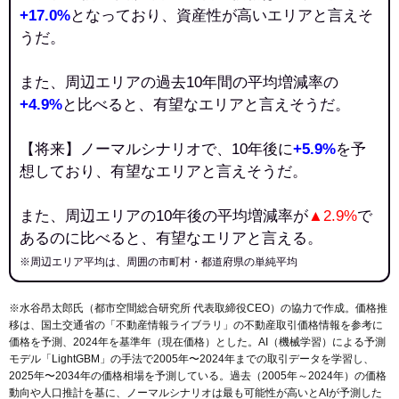
+17.0%
となっており、資産性が高いエリアと言えそ
うだ。
また、周辺エリアの過去10年間の平均増減率の
+4.9%
と比べると、有望なエリアと言えそうだ。
【将来】ノーマルシナリオで、10年後に
+5.9%
を予
想しており、有望なエリアと言えそうだ。
また、周辺エリアの10年後の平均増減率が
▲2.9%
で
あるのに比べると、有望なエリアと言える。
※周辺エリア平均は、周囲の市町村・都道府県の単純平均
※水谷昂太郎氏（都市空間総合研究所 代表取締役CEO）の協力で作成。価格推
移は、国土交通省の「
不動産情報ライブラリ
」の不動産取引価格情報を参考に
価格を予測、2024年を基準年（現在価格）とした。AI（機械学習）による予測
モデル「LightGBM」の手法で2005年〜2024年までの取引データを学習し、
2025年〜2034年の価格相場を予測している。過去（2005年～2024年）の価格
動向や人口推計を基に、ノーマルシナリオは最も可能性が高いとAIが予測した