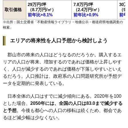
29万円/坪
7.8万円/坪
30
99
富久山町南小泉
4.2万円
539万円
-0.3%
取引価格
（8.7万円/㎡）
（2.4万円/㎡）
（9
100
田村町上行合
4.2万円
1,148万円
-0.4%
前年比+8.1%
前年比+0.9%
前年
101
日和田町高倉
4.1万円
893万円
2.5%
※出所：国土交通省「
不動産情報ライブラリ・地価公示・都道府県地価調査の
検索
」
102
熱海町安子島
3.9万円
700万円
-2.8%
103
西田町大田
3.6万円
349万円
4.4%
エリアの将来性を人口予想から検討しよう
104
安原町
3.4万円
303万円
-0.5%
105
喜久田町早稲原
3.2万円
391万円
-0.5%
郡山市の将来の人口はどうなるのだろうか。購入するエ
リアの人口が将来、増加するのであれば価格が上昇しやす
106
田村町谷田川
3.1万円
1,865万円
5.6%
く、人口が減少するのであれば価格が下落しやすいといえ
107
西田町三町目
2.5万円
201万円
-12.3%
るだろう。人口推計は、政府系の人口問題研究所が予想デ
108
中田町赤沼
2.3万円
560万円
2.1%
ータを定期的に発表している。
109
中田町高倉
2.2万円
97万円
-12.2%
110
西田町芹沢
2.2万円
219万円
-14.3%
日本全体の人口はすでに減少傾向にある。2020年を100
とした場合、
2050年には、全国の人口は83.0まで減少する
111
逢瀬町多田野
2.2万円
277万円
-14.2%
と予想
。今後も都心への人口の移転は続くため、都会であ
112
三穂田町富岡
2.1万円
165万円
-21.6%
るほど減少幅は少なくない。
113
田村町下行合
2.1万円
722万円
-7.9%