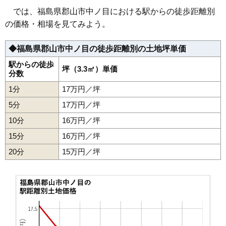
37
咲田
26万円
2,129万円
42.2%
では、福島県郡山市中ノ目における駅からの徒歩距離別
38
安積荒井
25万円
1,322万円
29.1%
の価格・相場を見てみよう。
39
八山田
25万円
2,657万円
46.3%
◆福島県郡山市中ノ目の徒歩距離別の土地坪単価
40
南
25万円
4,700万円
40.8%
41
池ノ台
25万円
1,944万円
35.7%
駅からの徒歩
坪（3.3㎡）単価
分数
42
七ッ池町
25万円
2,183万円
28.8%
1分
17万円／坪
43
西ノ内
25万円
1,701万円
40.4%
5分
17万円／坪
44
中野
24万円
1,679万円
29.5%
10分
16万円／坪
45
（大字なし）
24万円
2,516万円
55.2%
15分
16万円／坪
46
台新
23万円
1,745万円
29.8%
20分
47
香久池
15万円／坪
23万円
1,672万円
32.2%
48
山根町
23万円
1,845万円
34.6%
49
八山田西
23万円
2,358万円
28.1%
50
緑町
23万円
1,558万円
27.0%
51
久留米
23万円
1,522万円
25.9%
52
安積町荒井
23万円
1,781万円
29.4%