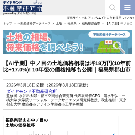
トップ
不動産価格データベース
土地
福島県
福島県郡山市
【AI予測】中ノ目の土
【AI予測】中ノ目の土地価格相場は坪18万円(10年前
比+17.0%)! 10年後の価格推移も公開｜福島県郡山市
2026年3月18日公開（2026年3月18日更新）
ダイヤモンド不動産研究所
監修者:
水谷昂太郎・都市空間総合研究所 代表取締役CEO
、
清水千弘・一
橋大学 大学院ソーシャル・データサイエンス研究科教授
、
秋山祐樹・東京
都市大学 建築都市デザイン学部都市工学科教授