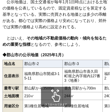
公示地価は、国土交通省が毎年1月1日時点における土地
田村町桜ケ丘
田村町下行合
田村町大善寺
田村町徳定
郡山駅
喜久田駅
磐梯熱海駅
舞木駅
安積永盛駅
日和田駅
田村町東山
田村町守山
田村町谷田川
長者
堤
堤下町
鶴見坦
84
富久山町福原
8.9万円
965万円
8.9%
の価格を公表しているもので、固定資産税などを算定する
磐城守山駅
堂前町
富田町
虎丸町
中田町赤沼
中田町高倉
中野
中ノ目
中町
七ッ池町
並木
成山町
鳴神
西田町大田
西田町三町目
基準となっている。実際に売買される地価とは多少の乖離
85
熱海町熱海
8.7万円
424万円
-1.2%
西田町芹沢
西田町根木屋
西ノ内
芳賀
麓山
（大字なし）
がある。都心では実際の価格より安めになっており、郊外
86
田村町岩作
8.0万円
632万円
5.2%
備前舘
日和田町
日和田町高倉
深沢
富久山町久保田
富久山町福原
富久山町南小泉
富久山町八山田
方八町
細沼町
では実際の価格より高めに設定されてる。
87
田村町東山
7.9万円
570万円
6.3%
待池台
町東
緑ケ丘東
緑町
三穂田町富岡
舞木町
本町
桃見台
安原町
八山田
山根町
横塚
若葉町
南
御前南
静西
富田東
88
田村町守山
7.3万円
748万円
7.1%
とはいえ、
その地域の不動産価格の動向・傾向を知るた
八山田西
上伊豆島
安積荒井
安積北井
東原
89
あぶくま台
7.3万円
634万円
8.9%
めの重要な指標
となるので、参考にしよう。
90
田村町桜ケ丘
6.7万円
506万円
5.1%
◆郡山市の公示地価（2025年1月）
91
舞木町
6.6万円
375万円
8.2%
地点名
郡山市-2
郡山市-3
郡山
92
水門町
5.8万円
530万円
0.8%
福島県郡山市喜久田
93
西田町根木屋
5.7万円
460万円
7.0%
福島県郡山市開成3-1
福島
住居表示
町堀之内字堀内127番
5-11
2
94
田村町金屋
5.6万円
1,363万円
8.3%
3《地番》
95
待池台
5.4万円
3,256万円
11.4%
最寄り駅
郡山駅から3500m
喜久田駅から700m
郡山
96
田村町大善寺
5.4万円
549万円
8.1%
土地面積
210㎡
244㎡
240
97
片平町
5.2万円
492万円
-1.3%
スクロールできます
用途区分
第1種住居地域
第1種住居地域
第1
98
上伊豆島
4.9万円
2,979万円
9.1%