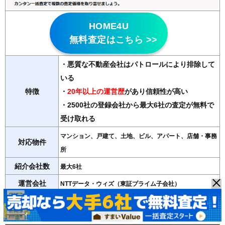
HOME4U
無料査定はこちら >>
・悪質な不動産会社はパトロールにより排除して
いる
特徴
・
20年以上の運営歴
があり信頼性が高い
・2500社の登録会社から最大6社の査定が無料で
受け取れる
マンション、戸建て、土地、ビル、アパート、店舗・事務
対応物件
所
紹介会社数
最大6社
運営会社
NTTデータ・ウィズ（東証プライム子会社）
＞＞HOME4Uの詳細記事はこちら