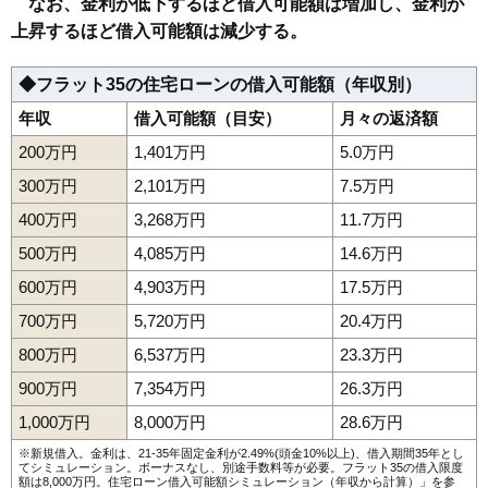
なお、金利が低下するほど借入可能額は増加し、金利が
上昇するほど借入可能額は減少する。
◆フラット35の住宅ローンの借入可能額（年収別）
年収
借入可能額（目安）
月々の返済額
200万円
1,401万円
5.0万円
300万円
2,101万円
7.5万円
400万円
3,268万円
11.7万円
500万円
4,085万円
14.6万円
600万円
4,903万円
17.5万円
700万円
5,720万円
20.4万円
800万円
6,537万円
23.3万円
900万円
7,354万円
26.3万円
1,000万円
8,000万円
28.6万円
※新規借入。金利は、21-35年固定金利が2.49%(頭金10%以上)、借入期間35年とし
てシミュレーション。ボーナスなし、別途手数料等が必要。フラット35の借入限度
額は8,000万円。
住宅ローン借入可能額シミュレーション（年収から計算）
」を参