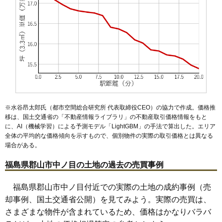
53
静町
23万円
1,628万円
23.1%
54
芳賀
22万円
1,412万円
24.1%
55
安積北井
22万円
2,140万円
25.3%
56
富久山町八山田
22万円
1,914万円
52.0%
57
小原田
22万円
2,341万円
35.6%
58
桜木
22万円
1,489万円
35.8%
59
成山町
22万円
1,419万円
26.5%
※水谷昂太郎氏（都市空間総合研究所 代表取締役CEO）の協力で作成。価格推
60
横塚
21万円
1,466万円
20.2%
移は、国土交通省の「
不動産情報ライブラリ
」の不動産取引価格情報をもと
に、AI（機械学習）による予測モデル「LightGBM」の手法で算出した。エリア
61
安積町南長久保
21万円
1,412万円
22.4%
全体の平均的な価格傾向を示すもので、個別物件の実際の取引価格とは異なる
62
東原
21万円
1,427万円
19.7%
場合がある。
63
富田町
19万円
1,625万円
36.3%
福島県郡山市中ノ目の土地の過去の売買事例
64
大槻町
19万円
1,422万円
12.7%
65
うねめ町
19万円
1,588万円
21.1%
福島県郡山市中ノ目付近での実際の土地の成約事例（売
却事例、国土交通省公開）を見てみよう。実際の売買は、
66
若葉町
19万円
811万円
19.6%
さまざまな物件が含まれているため、価格はかなりバラバ
67
石渕町
19万円
1,127万円
19.0%