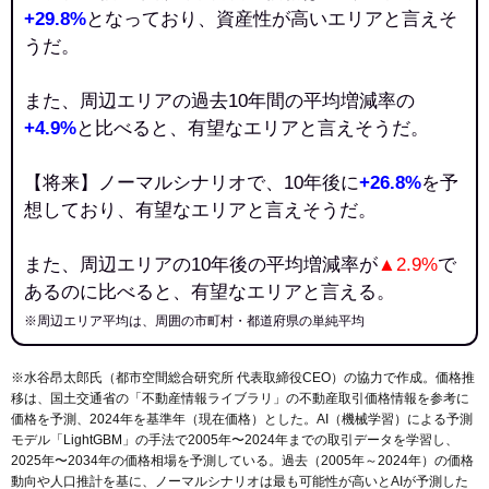
+29.8%
となっており、資産性が高いエリアと言えそ
うだ。
また、周辺エリアの過去10年間の平均増減率の
+4.9%
と比べると、有望なエリアと言えそうだ。
【将来】ノーマルシナリオで、10年後に
+26.8%
を予
想しており、有望なエリアと言えそうだ。
また、周辺エリアの10年後の平均増減率が
▲2.9%
で
あるのに比べると、有望なエリアと言える。
※周辺エリア平均は、周囲の市町村・都道府県の単純平均
※水谷昂太郎氏（都市空間総合研究所 代表取締役CEO）の協力で作成。価格推
移は、国土交通省の「
不動産情報ライブラリ
」の不動産取引価格情報を参考に
価格を予測、2024年を基準年（現在価格）とした。AI（機械学習）による予測
モデル「LightGBM」の手法で2005年〜2024年までの取引データを学習し、
2025年〜2034年の価格相場を予測している。過去（2005年～2024年）の価格
動向や人口推計を基に、ノーマルシナリオは最も可能性が高いとAIが予測した