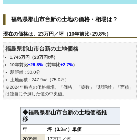
福島県郡山市台新の土地の価格・相場は？
福島県郡山市台新の土地の価格・相場は？
現在の価格は、23万円／坪（10年前比+29.8%）
価格を詳細に分析しよう
現在の価格は、23万円／坪（10年前比+29.8%）
駅からの徒歩距離で価格はどうなる？
福島県郡山市台新の土地価格
福島県郡山市台新の土地の過去の売買事例
1,745万円（23万円/坪）
公示地価はいくら
10年前比
+29.8%
（前年比
+2.7%
）
エリアの将来性を人口予想から検討しよう
駅距離 : 30.0分
自分の年収でいくらの不動産が買える？
土地面積 : 247.9㎡（75.0坪）
※2024年時点の価格相場。「価格」「築数」「駅距離」「面積」
は独自に予測した値の中央値。
◆福島県郡山市台新の土地価格推
移
年
坪（3.3㎡）単価
2009年
17万円／坪