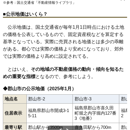
田村町桜ケ丘
田村町下行合
田村町大善寺
田村町徳定
※参考：国土交通省「
不動産情報ライブラリ
」
郡山駅
喜久田駅
磐梯熱海駅
舞木駅
安積永盛駅
日和田駅
田村町東山
田村町守山
田村町谷田川
長者
堤
堤下町
鶴見坦
81
喜久田町堀之内
10万円
897万円
4.3%
磐城守山駅
堂前町
富田町
虎丸町
中田町赤沼
中田町高倉
中野
中ノ目
中町
■公示地価はいくら？
七ッ池町
並木
成山町
鳴神
西田町大田
西田町三町目
82
田村町徳定
9.5万円
1,050万円
9.3%
西田町芹沢
西田町根木屋
西ノ内
芳賀
麓山
（大字なし）
83
安積町日出山
9.3万円
1,153万円
8.9%
備前舘
日和田町
日和田町高倉
深沢
富久山町久保田
公示地価は、国土交通省が毎年1月1日時点における土地
富久山町福原
富久山町南小泉
富久山町八山田
方八町
細沼町
84
富久山町福原
8.9万円
965万円
8.9%
の価格を公表しているもので、固定資産税などを算定する
待池台
町東
緑ケ丘東
緑町
三穂田町富岡
舞木町
本町
桃見台
安原町
八山田
山根町
横塚
若葉町
南
御前南
静西
富田東
基準となっている。実際に売買される地価とは多少の乖離
85
熱海町熱海
8.7万円
424万円
-1.2%
八山田西
上伊豆島
安積荒井
安積北井
東原
がある。都心では実際の価格より安めになっており、郊外
86
田村町岩作
8.0万円
632万円
5.2%
では実際の価格より高めに設定されてる。
87
田村町東山
7.9万円
570万円
6.3%
88
田村町守山
7.3万円
748万円
7.1%
とはいえ、
その地域の不動産価格の動向・傾向を知るた
89
あぶくま台
7.3万円
634万円
8.9%
めの重要な指標
となるので、参考にしよう。
90
田村町桜ケ丘
6.7万円
506万円
5.1%
◆郡山市の公示地価（2025年1月）
91
舞木町
6.6万円
375万円
8.2%
地点名
郡山市-2
郡山市-3
郡山
92
水門町
5.8万円
530万円
0.8%
福島県郡山市喜久田
93
西田町根木屋
5.7万円
460万円
7.0%
福島県郡山市開成3-1
福島
住居表示
町堀之内字堀内127番
5-11
2
94
田村町金屋
5.6万円
1,363万円
8.3%
3《地番》
95
待池台
5.4万円
3,256万円
11.4%
最寄り駅
郡山駅から3500m
喜久田駅から700m
郡山