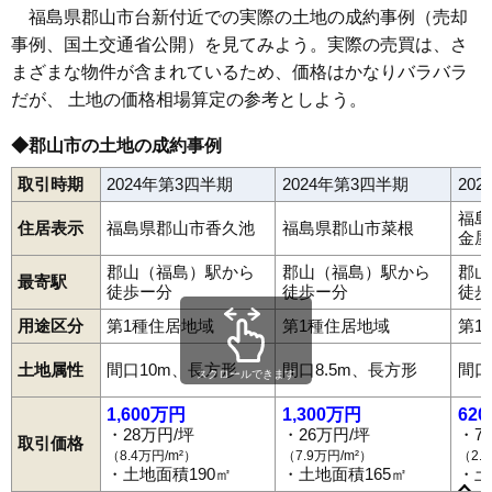
65
うねめ町
19万円
1,588万円
21.1%
福島県郡山市台新付近での実際の土地の成約事例（売却
事例、国土交通省公開）を見てみよう。実際の売買は、さ
66
若葉町
19万円
811万円
19.6%
まざまな物件が含まれているため、価格はかなりバラバラ
67
石渕町
19万円
1,127万円
19.0%
だが、 土地の価格相場算定の参考としよう。
68
中ノ目
18万円
1,169万円
17.0%
69
安積町長久保
17万円
1,322万円
14.6%
◆郡山市の土地の成約事例
70
喜久田町
16万円
1,287万円
9.7%
取引時期
2024年第3四半期
2024年第3四半期
20
71
緑ケ丘東
16万円
1,130万円
18.5%
福島
住居表示
福島県郡山市香久池
福島県郡山市菜根
72
富久山町久保田
15万円
1,275万円
12.6%
金屋
73
昭和
14万円
1,043万円
8.9%
郡山（福島）駅から
郡山（福島）駅から
郡山
最寄駅
徒歩ー分
徒歩ー分
徒歩
74
笹川
14万円
907万円
13.3%
用途区分
第1種住居地域
第1種住居地域
第1
75
大平町
14万円
1,562万円
13.2%
76
安積町笹川
13万円
1,276万円
7.6%
土地属性
間口10m、長方形
間口8.5m、長方形
間口
スクロールできます
赤木町
安積
安積町荒井
安積町笹川
安積町長久保
安積町成田
77
安積
12万円
1,505万円
8.6%
安積町日出山
安積町南長久保
朝日
愛宕町
熱海町安子島
熱海町熱海
あぶくま台
新屋敷
池ノ台
石渕町
うねめ町
駅前
1,600万円
1,300万円
62
78
日和田町
12万円
1,114万円
5.2%
逢瀬町多田野
大平町
大槻町
大町
開成
香久池
柏山町
片平町
・28万円/坪
・26万円/坪
・7
取引価格
亀田
喜久田町
喜久田町卸
喜久田町堀之内
喜久田町早稲原
（8.4万円/m²）
（7.9万円/m²）
（2.
79
安積町成田
12万円
819万円
13.6%
久留米
桑野
小原田
菜根
栄町
咲田
桜木
笹川
静町
島
清水台
昭和
・土地面積190㎡
・土地面積165㎡
・土
神明町
水門町
図景
台新
田村町金屋
田村町上行合
田村町岩作
80
喜久田町卸
11万円
5,371万円
4.9%