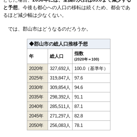
111
逢瀬町多田野
2.2万円
277万円
-14.2%
と予想
。今後も都心への人口の移転は続くため、都会であ
112
三穂田町富岡
2.1万円
165万円
-21.6%
るほど減少幅は少なくない。
113
田村町下行合
2.1万円
722万円
-7.9%
では、郡山市はどうなるのだろうか。
◆郡山市の総人口推移予想
指数
年
総人口
(2020年＝100)
2020年
327,692人
100.0（基準年）
2025年
319,847人
97.6
2030年
309,854人
94.6
2035年
298,392人
91.1
2040年
285,511人
87.1
2045年
271,297人
82.8
2050年
256,083人
78.1