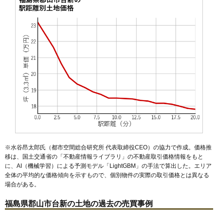
50
緑町
23万円
1,558万円
27.0%
51
久留米
23万円
1,522万円
25.9%
52
安積町荒井
23万円
1,781万円
29.4%
53
静町
23万円
1,628万円
23.1%
54
芳賀
22万円
1,412万円
24.1%
55
安積北井
22万円
2,140万円
25.3%
56
富久山町八山田
22万円
1,914万円
52.0%
57
小原田
22万円
2,341万円
35.6%
58
桜木
22万円
1,489万円
35.8%
59
成山町
22万円
1,419万円
26.5%
※水谷昂太郎氏（都市空間総合研究所 代表取締役CEO）の協力で作成。価格推
60
横塚
21万円
1,466万円
20.2%
移は、国土交通省の「
不動産情報ライブラリ
」の不動産取引価格情報をもと
に、AI（機械学習）による予測モデル「LightGBM」の手法で算出した。エリア
61
安積町南長久保
21万円
1,412万円
22.4%
全体の平均的な価格傾向を示すもので、個別物件の実際の取引価格とは異なる
62
東原
21万円
1,427万円
19.7%
場合がある。
63
富田町
19万円
1,625万円
36.3%
福島県郡山市台新の土地の過去の売買事例
64
大槻町
19万円
1,422万円
12.7%