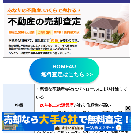
HOME4U
無料査定はこちら >>
・悪質な不動産会社はパトロールにより排除して
いる
特徴
・
20年以上の運営歴
があり信頼性が高い
・2500社の登録会社から最大6社の査定が無料で
受け取れる
マンション、戸建て、土地、ビル、アパート、店舗・事務