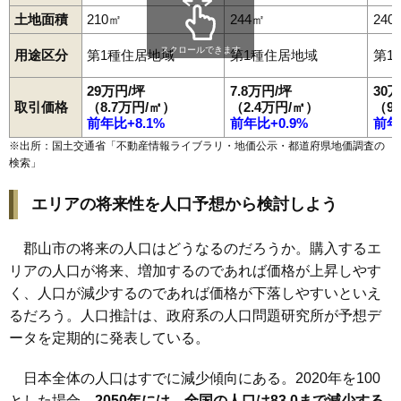
96
田村町大善寺
5.4万円
549万円
8.1%
土地面積
210㎡
244㎡
240
97
片平町
5.2万円
492万円
-1.3%
スクロールできます
用途区分
第1種住居地域
第1種住居地域
第1
98
上伊豆島
4.9万円
2,979万円
9.1%
29万円/坪
7.8万円/坪
30
99
富久山町南小泉
4.2万円
539万円
-0.3%
取引価格
（8.7万円/㎡）
（2.4万円/㎡）
（9
100
田村町上行合
4.2万円
1,148万円
-0.4%
前年比+8.1%
前年比+0.9%
前年
101
日和田町高倉
4.1万円
893万円
2.5%
※出所：国土交通省「
不動産情報ライブラリ・地価公示・都道府県地価調査の
検索
」
102
熱海町安子島
3.9万円
700万円
-2.8%
103
西田町大田
3.6万円
349万円
4.4%
エリアの将来性を人口予想から検討しよう
104
安原町
3.4万円
303万円
-0.5%
105
喜久田町早稲原
3.2万円
391万円
-0.5%
郡山市の将来の人口はどうなるのだろうか。購入するエ
リアの人口が将来、増加するのであれば価格が上昇しやす
106
田村町谷田川
3.1万円
1,865万円
5.6%
く、人口が減少するのであれば価格が下落しやすいといえ
107
西田町三町目
2.5万円
201万円
-12.3%
るだろう。人口推計は、政府系の人口問題研究所が予想デ
108
中田町赤沼
2.3万円
560万円
2.1%
ータを定期的に発表している。
109
中田町高倉
2.2万円
97万円
-12.2%
110
西田町芹沢
2.2万円
219万円
-14.3%
日本全体の人口はすでに減少傾向にある。2020年を100
とした場合、
2050年には、全国の人口は83.0まで減少する