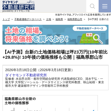
トップ
不動産価格データベース
土地
福島県
福島県郡山市
【AI予測】台新の土地
【AI予測】台新の土地価格相場は坪23万円(10年前比
+29.8%)! 10年後の価格推移も公開｜福島県郡山市
2026年3月18日公開（2026年3月18日更新）
ダイヤモンド不動産研究所
監修者:
水谷昂太郎・都市空間総合研究所 代表取締役CEO
、
清水千弘・一
橋大学 大学院ソーシャル・データサイエンス研究科教授
、
秋山祐樹・東京
都市大学 建築都市デザイン学部都市工学科教授