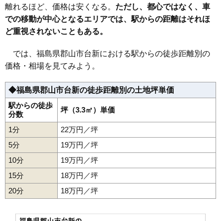
34
桑野
27万円
2,636万円
33.3%
離れるほど、価格は安くなる。
ただし、都心ではなく、車
での移動が中心となるエリアでは、駅からの距離はそれほ
35
菜根
26万円
1,822万円
37.3%
ど重視されないこともある。
36
愛宕町
26万円
1,576万円
36.7%
37
咲田
26万円
2,129万円
42.2%
では、福島県郡山市台新における駅からの徒歩距離別の
38
安積荒井
25万円
1,322万円
29.1%
価格・相場を見てみよう。
39
八山田
25万円
2,657万円
46.3%
◆福島県郡山市台新の徒歩距離別の土地坪単価
40
南
25万円
4,700万円
40.8%
41
池ノ台
25万円
1,944万円
35.7%
駅からの徒歩
坪（3.3㎡）単価
分数
42
七ッ池町
25万円
2,183万円
28.8%
1分
22万円／坪
43
西ノ内
25万円
1,701万円
40.4%
5分
19万円／坪
44
中野
24万円
1,679万円
29.5%
10分
19万円／坪
45
（大字なし）
24万円
2,516万円
55.2%
15分
18万円／坪
46
台新
23万円
1,745万円
29.8%
20分
47
香久池
18万円／坪
23万円
1,672万円
32.2%
48
山根町
23万円
1,845万円
34.6%
49
八山田西
23万円
2,358万円
28.1%