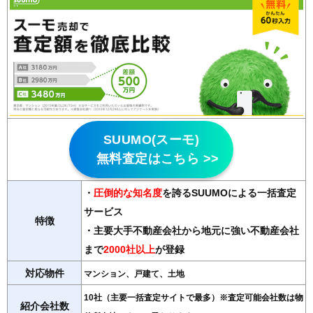
SUUMO(スーモ)
無料査定はこちら >>
・
圧倒的な知名度
を誇るSUUMOによる一括査定
サービス
特徴
・主要大手不動産会社から地元に強い不動産会社
まで
2000社以上
が登録
対応物件
マンション、戸建て、土地
10社（主要一括査定サイトで最多）※査定可能会社数は物
紹介会社数