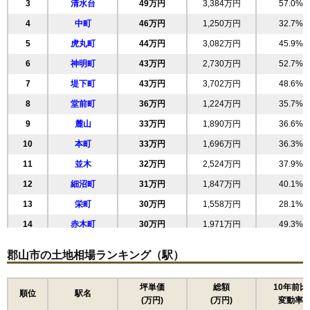
3
清水台
49万円
3,384万円
57.0%
4
中町
46万円
1,250万円
32.7%
5
虎丸町
44万円
3,082万円
45.9%
6
神明町
43万円
2,730万円
52.7%
7
堤下町
43万円
3,702万円
48.6%
8
堂前町
36万円
1,224万円
35.7%
9
麓山
33万円
1,890万円
36.6%
10
本町
33万円
1,696万円
36.3%
11
並木
32万円
2,524万円
37.9%
12
細沼町
31万円
1,847万円
40.1%
13
栄町
30万円
1,558万円
28.1%
14
赤木町
30万円
1,971万円
49.3%
15
新屋敷
30万円
1,789万円
35.2%
郡山市の土地相場ランキング（駅）
16
備前舘
29万円
2,158万円
43.8%
17
鶴見坦
29万円
2,021万円
36.8%
坪単価
総額
10年前比
順位
駅名
(万円)
(万円)
変動率
18
柏山町
29万円
2,624万円
29.2%