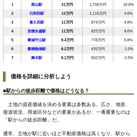
1
郡山駅
21万円
1,706万円
16.6%
19
朝日
29万円
2,614万円
52.6%
2
日和田駅
12万円
1,116万円
4.6%
20
島
28万円
2,114万円
36.5%
3
喜久田駅
11万円
874万円
4.8%
21
町東
28万円
1,852万円
41.5%
4
安積永盛駅
11万円
825万円
9.6%
22
図景
28万円
1,369万円
36.3%
5
磐城守山駅
9.4万円
778万円
6.8%
23
堤
28万円
2,761万円
36.0%
6
磐梯熱海駅
8.2万円
435万円
-1.0%
24
方八町
28万円
2,007万円
29.3%
7
舞木駅
6.1万円
502万円
-2.5%
25
長者
28万円
1,837万円
35.5%
26
開成
28万円
2,121万円
37.7%
価格を詳細に分析しよう
27
静西
27万円
2,223万円
31.2%
28
深沢
27万円
2,048万円
44.0%
■駅からの徒歩距離で価格はどうなる？
29
桃見台
27万円
1,594万円
40.8%
土地の資産価値を決める要素は多数ある。広さ、地形、
30
富田東
27万円
1,958万円
46.6%
接道状況、用途区分などの要素があるが、一番重要なのは
31
亀田
27万円
1,900万円
25.1%
「駅からの徒歩距離」だ。
32
御前南
27万円
2,410万円
31.9%
33
鳴神
27万円
2,003万円
41.5%
通常、立地が駅に近いほど不動産価格は高くなり、駅から