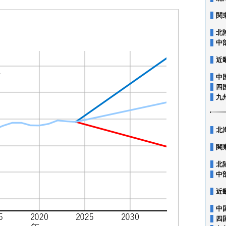
関
北
中
近
中
四
九
北
関
北
中
近
中
四