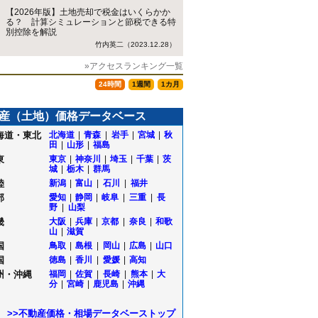
【2026年版】土地売却で税金はいくらかか
る？ 計算シミュレーションと節税できる特
別控除を解説
竹内英二（2023.12.28）
»アクセスランキング一覧
24時間
1週間
1カ月
産（土地）価格データベース
海道・東北
北海道
|
青森
|
岩手
|
宮城
|
秋
田
|
山形
|
福島
東
東京
|
神奈川
|
埼玉
|
千葉
|
茨
城
|
栃木
|
群馬
陸
新潟
|
富山
|
石川
|
福井
部
愛知
|
静岡
|
岐阜
|
三重
|
長
野
|
山梨
畿
大阪
|
兵庫
|
京都
|
奈良
|
和歌
山
|
滋賀
国
鳥取
|
島根
|
岡山
|
広島
|
山口
海
国
徳島
|
香川
|
愛媛
|
高知
町
州・沖縄
福岡
|
佐賀
|
長崎
|
熊本
|
大
分
|
宮崎
|
鹿児島
|
沖縄
>>不動産価格・相場データベーストップ