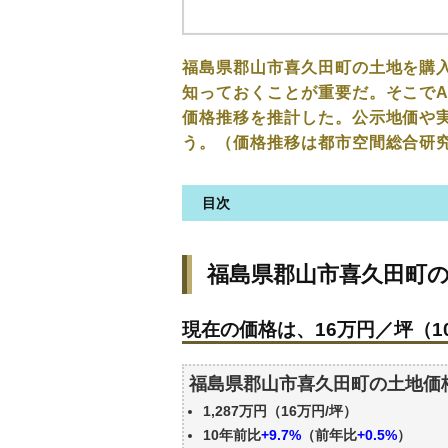
福島県郡山市喜久田町の土地を購
知っておくことが重要だ。そこでA
価格推移を推計した。公示地価や
う。（価格推移は都市空間総合研
目次
福島県郡山市喜久田町の土地の
福島県郡山市喜久田町
現在の価格は、16万円／坪（10
価格を詳細に分析しよう
現在の価格は、16万円／坪（10
駅からの徒歩距離で価格はどう
福島県郡山市喜久田町の土地の
福島県郡山市喜久田町の土地価
公示地価はいくら
1,287万円（16万円/坪）
エリアの将来性を人口予想から
10年前比
+9.7%
（前年比
+0.5%
）