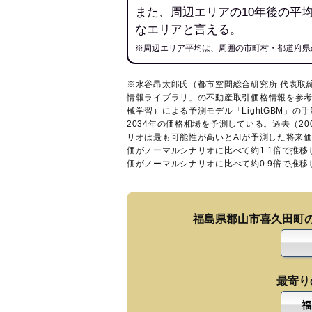
また、周辺エリアの10年後の平
なエリアと言える。
※周辺エリア平均は、周囲の市町村・都道府県
※水谷昂太郎氏（都市空間総合研究所 代表取
情報ライブラリ
」の不動産取引価格情報を参考
械学習）による予測モデル「LightGBM」の手
2034年の価格相場を予測している。過去（2
リオは最も可能性が高いとAIが予測した将来
価がノーマルシナリオに比べて約1.1倍で推
価がノーマルシナリオに比べて約0.9倍で推
福島県郡山市喜久田町
最寄り
福