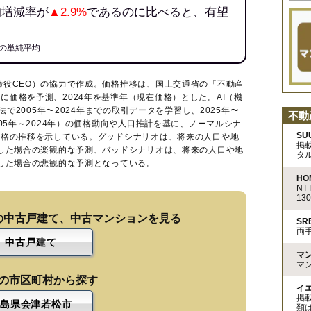
均増減率が
▲2.9%
であるのに比べると、有望
の単純平均
締役CEO）の協力で作成。価格推移は、国土交通省の「
不動産
に価格を予測、2024年を基準年（現在価格）とした。AI（機
法で2005年〜2024年までの取引データを学習し、2025年〜
不動
005年～2024年）の価格動向や人口推計を基に、ノーマルシナ
SU
価格の推移を示している。グッドシナリオは、将来の人口や地
掲
移した場合の楽観的な予測、バッドシナリオは、将来の人口や地
タ
移した場合の悲観的な予測となっている。
HO
N
13
の中古戸建て、中古マンションを見る
S
両
中古戸建て
マ
マ
の市区町村から探す
イ
掲
島県会津若松市
類