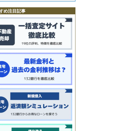
寺
駅
すめ注目記事
町
南