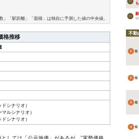
買える？
も
新
築数」「駅距離」「面積」は独自に予測した値の中央値。
ッ
不動
価格推移
価
グッドシナリオ）
ノーマルシナリオ）
バッドシナリオ）
としては「公示地価」があるが、"実勢価格