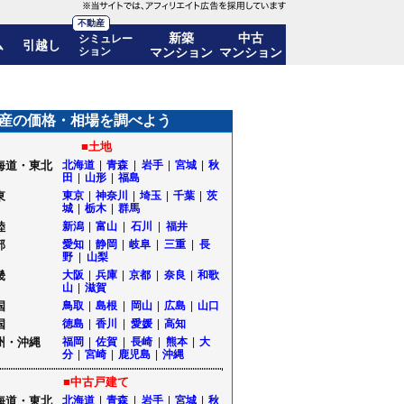
不動産
新築
中古
シミュレー
ム
引越し
ション
マンション
マンション
推移も公開｜福島県郡山市
産の価格・相場を調べよう
■土地
海道・東北
北海道
|
青森
|
岩手
|
宮城
|
秋
田
|
山形
|
福島
東
東京
|
神奈川
|
埼玉
|
千葉
|
茨
城
|
栃木
|
群馬
陸
新潟
|
富山
|
石川
|
福井
部
愛知
|
静岡
|
岐阜
|
三重
|
長
野
|
山梨
畿
大阪
|
兵庫
|
京都
|
奈良
|
和歌
山
|
滋賀
国
鳥取
|
島根
|
岡山
|
広島
|
山口
国
徳島
|
香川
|
愛媛
|
高知
州・沖縄
福岡
|
佐賀
|
長崎
|
熊本
|
大
分
|
宮崎
|
鹿児島
|
沖縄
■中古戸建て
海道・東北
北海道
|
青森
|
岩手
|
宮城
|
秋