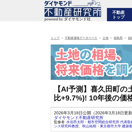
不動産
トップ
トップ
不動産価格データベース
土地
福島県
福
【AI予測】喜久田町の土
比+9.7%)! 10年
2026年3月18日公開（2026年3月18日更
ダイヤモンド不動産研究所
監修者:
水谷昂太郎・都市空間総合研究所 代表取
ンス研究科教授
、
秋山祐樹・東京都市大学 建築