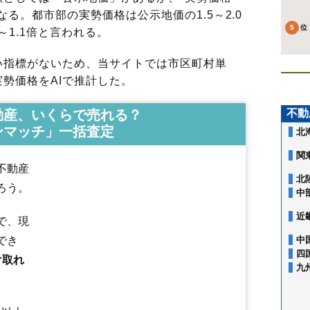
る。都市部の実勢価格は公示地価の1.5～2.0
～1.1倍と言われる。
指標がないため、当サイトでは市区町村単
勢価格をAIで推計した。
動産、いくらで売れる？
不動
ンマッチ」一括査定
北
関
不動産
北
ろう。
中
近
で、現
赤木町
安積
安積町荒井
安積町笹川
安積町長久保
安積町成田
でき
中
安積町日出山
安積町南長久保
朝日
愛宕町
熱海町安子島
熱海町熱
四
け取れ
あぶくま台
新屋敷
池ノ台
石渕町
うねめ町
駅前
逢瀬町多田野
大平
九
大槻町
大町
開成
香久池
柏山町
片平町
亀田
喜久田町
喜久田町卸
喜久田町堀之内
喜久田町早稲原
久留米
桑野
小原田
菜根
栄町
咲田
桜木
笹川
静町
島
清水台
昭和
神明町
水門町
図景
台新
田村町金屋