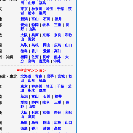
田
|
山形
|
福島
東
東京
|
神奈川
|
埼玉
|
千葉
|
茨
城
|
栃木
|
群馬
陸
新潟
|
富山
|
石川
|
福井
部
愛知
|
静岡
|
岐阜
|
三重
|
長
野
|
山梨
畿
大阪
|
兵庫
|
京都
|
奈良
|
和歌
山
|
滋賀
国
鳥取
|
島根
|
岡山
|
広島
|
山口
国
徳島
|
香川
|
愛媛
|
高知
州・沖縄
福岡
|
佐賀
|
長崎
|
熊本
|
大
分
|
宮崎
|
鹿児島
|
沖縄
■中古マンション
海道・東北
北海道
|
青森
|
岩手
|
宮城
|
秋
田
|
山形
|
福島
東
東京
|
神奈川
|
埼玉
|
千葉
|
茨
城
|
栃木
|
群馬
陸
新潟
|
富山
|
石川
|
福井
部
愛知
|
静岡
|
岐阜
|
三重
|
長
野
|
山梨
畿
大阪
|
兵庫
|
京都
|
奈良
|
和歌
山
|
滋賀
国
鳥取
|
島根
|
岡山
|
広島
|
山口
国
徳島
|
香川
|
愛媛
|
高知