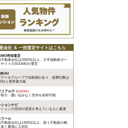
産会社 ＆ 一括査定サイトはこちら
UMO売却査定
載不動産会社は2000社以上、大手負動産ポー
ルサイトのSUUMOが運営
ME4U
TTデータグループで信頼感があり、提携社数は
00社と業界最大級
REリアルティ
[NEW!]
手取引・囲い込みなく売却を依頼可能
ンションナビ
ンションの売却や賃貸を考えている人に最適
エウール
載不動産会社は1400社以上、扱う不動産の種
は多く農地にも対応