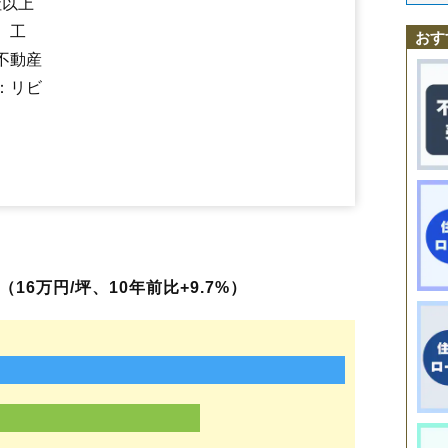
社以上
田村町上行合
田村町岩作
田村町桜ケ丘
田村町下行合
田村町大善
田村町徳定
郡山駅
喜久田駅
田村町東山
磐梯熱海駅
田村町守山
舞木駅
田村町谷田川
安積永盛駅
日和田駅
長者
堤
堤下町
磐城守山
、工
おす
鶴見坦
堂前町
富田町
虎丸町
中田町赤沼
中田町高倉
中野
中ノ目
中
不動産
七ッ池町
並木
成山町
鳴神
西田町大田
西田町三町目
西田町芹沢
西田町根木屋
西ノ内
芳賀
麓山
（大字なし）
備前舘
日和田町
：リビ
日和田町高倉
深沢
富久山町久保田
富久山町福原
富久山町南小泉
富久山町八山田
方八町
細沼町
待池台
町東
緑ケ丘東
緑町
三穂田町富岡
舞木町
本町
桃見台
安原町
八山田
山根町
横塚
若葉町
御前南
静西
富田東
八山田西
上伊豆島
安積荒井
安積北井
東原
16万円/坪、10年前比+9.7%）