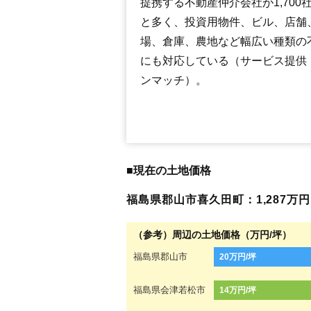
提携する不動産仲介会社が1,700
と多く、投資用物件、ビル、店舗
場、倉庫、農地など幅広い種類の
にも対応している（サービス提供
ンマッチ）。
■現在の土地価格
福島県郡山市喜久田町：1,287万円（
（参考）周辺の土地価格（万円/坪）
福島県郡山市
20万円/坪
福島県会津若松市
14万円/坪