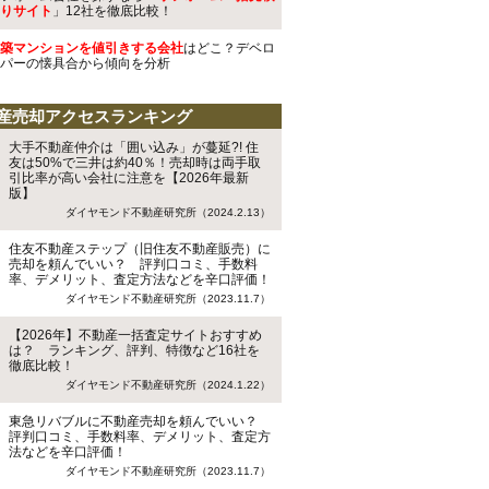
りサイト
」12社を徹底比較！
築マンションを値引きする会社
はどこ？デベロ
パーの懐具合から傾向を分析
産売却アクセスランキング
大手不動産仲介は「囲い込み」が蔓延?! 住
友は50%で三井は約40％！売却時は両手取
引比率が高い会社に注意を【2026年最新
版】
ダイヤモンド不動産研究所（2024.2.13）
住友不動産ステップ（旧住友不動産販売）に
売却を頼んでいい？ 評判口コミ、手数料
率、デメリット、査定方法などを辛口評価！
ダイヤモンド不動産研究所（2023.11.7）
【2026年】不動産一括査定サイトおすすめ
は？ ランキング、評判、特徴など16社を
徹底比較！
ダイヤモンド不動産研究所（2024.1.22）
東急リバブルに不動産売却を頼んでいい？
評判口コミ、手数料率、デメリット、査定方
法などを辛口評価！
ダイヤモンド不動産研究所（2023.11.7）