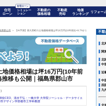
住宅ローン
住宅
不動産の
不動産
地価
シミュレー
リフォー
ローン
ション
価格相場
売却
ランキング
島県郡山市
【AI予測】喜久田町の土地価格相場は坪16万円(10年前比+9.7%)! 10年後の価格
不動
北
関
北
中
地価格相場は坪16万円(10年前
近
後の価格推移も公開｜福島県郡山市
中
四
九
新）
締役CEO
、
清水千弘・一橋大学 大学院ソーシャル・データサイエ
都市デザイン学部都市工学科教授
北