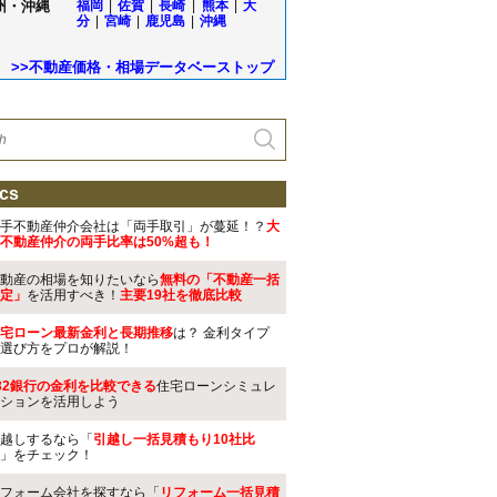
州・沖縄
福岡
|
佐賀
|
長崎
|
熊本
|
大
分
|
宮崎
|
鹿児島
|
沖縄
>>不動産価格・相場データベーストップ
cs
手不動産仲介会社は「両手取引」が蔓延！？
大
不動産仲介の両手比率は50%超も！
動産の相場を知りたいなら
無料の「不動産一括
定」
を活用すべき！
主要19社を徹底比較
宅ローン最新金利と長期推移
は？ 金利タイプ
選び方をプロが解説！
32銀行の金利を比較できる
住宅ローンシミュレ
ションを活用しよう
越しするなら「
引越し一括見積もり10社比
」をチェック！
フォーム会社を探すなら「
リフォーム一括見積