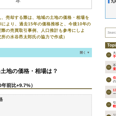
九
入、売却する際は、地域の土地の価格・相場を
Iにより、過去15年の価格推移と、今後10年の
実際の売買取引事例、人口推計も参考にしよ
究所の水谷昂太郎氏の協力で作成）
Topi
開く ▼
大
手
不
価格・相場は？
査
の土地の価格・相場は？
年前比+9.7%）
住
の
年前比+9.7%）
なる？
1
ー
過去の売買事例
格
引
較
検討しよう
リ