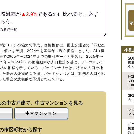
均増減率が
▲2.9%
であるのに比べると、必ず
だろう。
の単純平均
締役CEO）の協力で作成。価格推移は、国土交通省の「
不動産
不動
に価格を予測、2024年を基準年（現在価格）とした。AI（機
法で2005年〜2024年までの取引データを学習し、2025年〜
SU
005年～2024年）の価格動向や人口推計を基に、ノーマルシナ
掲
タ
価格の推移を示している。グッドシナリオは、将来の人口や地
移した場合の楽観的な予測、バッドシナリオは、将来の人口や地
HO
移した場合の悲観的な予測となっている。
N
13
S
両
山の中古戸建て、中古マンションを見る
マ
中古マンション
マ
イ
掲
の市区町村から探す
類