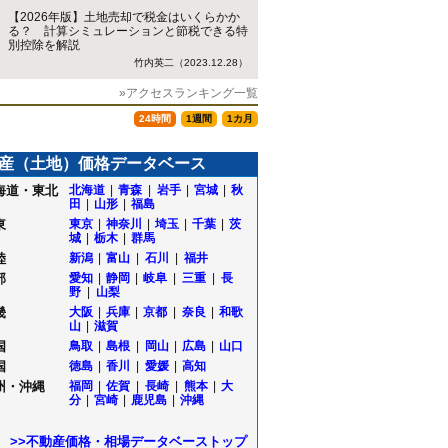
【2026年版】土地売却で税金はいくらかか
る？ 計算シミュレーションと節税できる特
別控除を解説
竹内英二（2023.12.28）
»アクセスランキング一覧
24時間
1週間
1カ月
産（土地）価格データベース
海道・東北
北海道
|
青森
|
岩手
|
宮城
|
秋
田
|
山形
|
福島
東
東京
|
神奈川
|
埼玉
|
千葉
|
茨
城
|
栃木
|
群馬
陸
新潟
|
富山
|
石川
|
福井
部
愛知
|
静岡
|
岐阜
|
三重
|
長
野
|
山梨
畿
大阪
|
兵庫
|
京都
|
奈良
|
和歌
山
|
滋賀
国
鳥取
|
島根
|
岡山
|
広島
|
山口
海
国
徳島
|
香川
|
愛媛
|
高知
町
州・沖縄
福岡
|
佐賀
|
長崎
|
熊本
|
大
分
|
宮崎
|
鹿児島
|
沖縄
>>不動産価格・相場データベーストップ