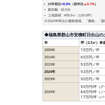
エリアの将来性を人口予想から
10年前比
+8.9%
（前年比
▲0.7%
）
自分の年収でいくらの不動産が
駅距離 : 30.0分
土地面積 : 409.9㎡（124.0坪）
※2024年時点の価格相場。「価格」「
◆福島県郡山市安積町日出山の
年
坪（3.3㎡）単
2009年
7.5万円／坪
2014年
8.5万円／坪
2019年
9.3万円／坪
2024年
9.3万円／坪
2029年
9.0万円／坪
9.5万円/坪（
2034年
8.6万円/坪（
7.7万円/坪（