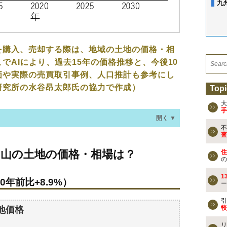
九
を購入、売却する際は、地域の土地の価格・相
でAIにより、過去15年の価格推移と、今後10
価や実際の売買取引事例、人口推計も参考にし
研究所の水谷昂太郎氏の協力で作成）
Topi
大
手
開く ▼
不
査
地の価格・相場は？
出山の土地の価格・相場は？
住
0年前比+8.9%）
の
1
0年前比+8.9%）
ー
なる？
地の過去の売買事例
引
較
地価格
リ