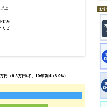
田村町上行合
田村町岩作
田村町桜ケ丘
田村町下行合
田村町大善
田村町徳定
郡山駅
喜久田駅
田村町東山
磐梯熱海駅
田村町守山
舞木駅
田村町谷田川
安積永盛駅
日和田駅
長者
堤
堤下町
磐城守山
社以上
おす
鶴見坦
堂前町
富田町
虎丸町
中田町赤沼
中田町高倉
中野
中ノ目
中
、工
七ッ池町
並木
成山町
鳴神
西田町大田
西田町三町目
西田町芹沢
西田町根木屋
西ノ内
芳賀
麓山
（大字なし）
備前舘
日和田町
不動産
日和田町高倉
深沢
富久山町久保田
富久山町福原
富久山町南小泉
：リビ
富久山町八山田
方八町
細沼町
待池台
町東
緑ケ丘東
緑町
三穂田町富岡
舞木町
本町
桃見台
安原町
八山田
山根町
横塚
若葉町
御前南
静西
富田東
八山田西
上伊豆島
安積荒井
安積北井
東原
円（9.3万円/坪、10年前比+8.9%）