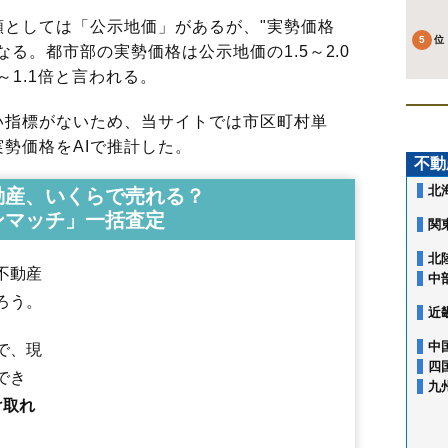
としては「公示地価」があるが、"実勢価格
る。都市部の実勢価格は公示地価の1.5～2.0
～1.1倍と言われる。
指標がないため、当サイトでは市区町村単
勢価格をAIで推計した。
不動
北
動産、いくらで売れる？
ンマッチ」一括査定
関
北
不動産
中
ろう。
近
赤木町
安積
安積町荒井
安積町笹川
安積町長久保
安積町成田
中
で、現
安積町日出山
安積町南長久保
朝日
愛宕町
熱海町安子島
熱海町熱
四
でき
あぶくま台
新屋敷
池ノ台
石渕町
うねめ町
駅前
逢瀬町多田野
大平
九
大槻町
大町
開成
香久池
柏山町
片平町
亀田
喜久田町
喜久田町卸
け取れ
喜久田町堀之内
喜久田町早稲原
久留米
桑野
小原田
菜根
栄町
咲田
桜木
笹川
静町
島
清水台
昭和
神明町
水門町
図景
台新
田村町金屋