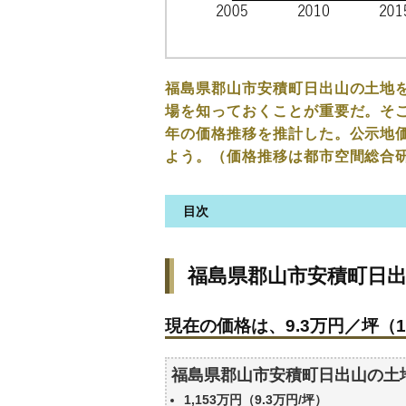
福島県郡山市安積町日出山の土地
場を知っておくことが重要だ。そこ
年の価格推移を推計した。公示地
よう。（価格推移は都市空間総合
目次
福島県郡山市安積町日出山の土
福島県郡山市安積町日
現在の価格は、9.3万円／坪（1
価格を詳細に分析しよう
現在の価格は、9.3万円／坪（1
駅からの徒歩距離で価格はどう
福島県郡山市安積町日出山の土
福島県郡山市安積町日出山の土
公示地価はいくら
1,153万円（9.3万円/坪）