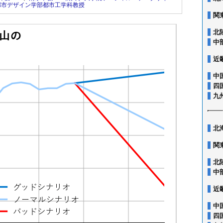
都市デザイン学部都市工学科教授
関
北
中
近
中
四
九
北
関
北
中
近
中
四