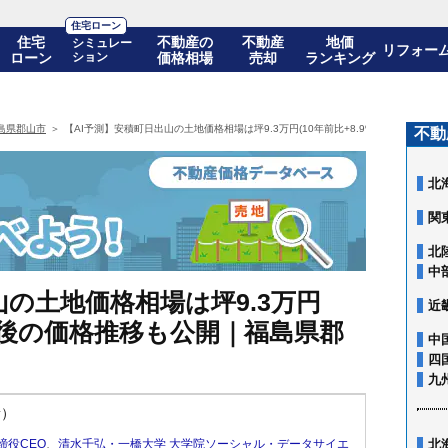
住宅ローン
住宅
不動産の
不動産
地価
シミュレー
リフォー
ローン
ション
価格相場
売却
ランキング
島県郡山市
【AI予測】安積町日出山の土地価格相場は坪9.3万円(10年前比+8.9%)! 10年後の
不動
北
関
北
中
山の土地価格相場は坪9.3万円
近
 10年後の価格推移も公開｜福島県郡
中
四
九
新）
締役CEO
、
清水千弘・一橋大学 大学院ソーシャル・データサイエ
北