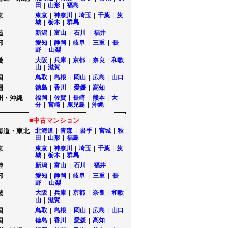
田
|
山形
|
福島
東
東京
|
神奈川
|
埼玉
|
千葉
|
茨
城
|
栃木
|
群馬
陸
新潟
|
富山
|
石川
|
福井
部
愛知
|
静岡
|
岐阜
|
三重
|
長
野
|
山梨
畿
大阪
|
兵庫
|
京都
|
奈良
|
和歌
山
|
滋賀
国
鳥取
|
島根
|
岡山
|
広島
|
山口
国
徳島
|
香川
|
愛媛
|
高知
州・沖縄
福岡
|
佐賀
|
長崎
|
熊本
|
大
分
|
宮崎
|
鹿児島
|
沖縄
■中古マンション
海道・東北
北海道
|
青森
|
岩手
|
宮城
|
秋
田
|
山形
|
福島
東
東京
|
神奈川
|
埼玉
|
千葉
|
茨
城
|
栃木
|
群馬
陸
新潟
|
富山
|
石川
|
福井
部
愛知
|
静岡
|
岐阜
|
三重
|
長
野
|
山梨
畿
大阪
|
兵庫
|
京都
|
奈良
|
和歌
山
|
滋賀
国
鳥取
|
島根
|
岡山
|
広島
|
山口
国
徳島
|
香川
|
愛媛
|
高知