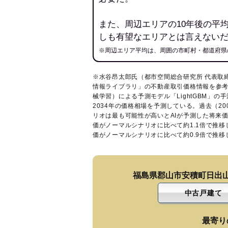
また、周辺エリアの10年後の平
しも有望なエリアとは言えない
※周辺エリア平均は、周囲の市町村・都道府県
※水谷昂太郎氏（都市空間総合研究所 代表取
情報ライブラリ
」の不動産取引価格情報を参考
械学習）による予測モデル「LightGBM」の手
2034年の価格相場を予測している。過去（2
リオは最も可能性が高いとAIが予測した将来
価がノーマルシナリオに比べて約1.1倍で推
価がノーマルシナリオに比べて約0.9倍で推
福島県郡山市安積町日出
中古戸建て
最寄り