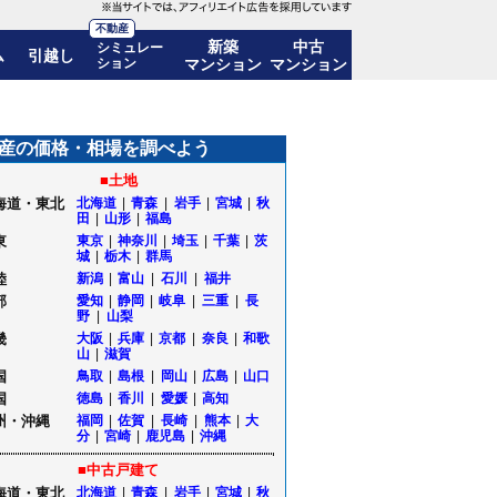
不動産
新築
中古
シミュレー
ム
引越し
ション
マンション
マンション
価格推移も公開｜福島県郡山市
産の価格・相場を調べよう
■土地
海道・東北
北海道
|
青森
|
岩手
|
宮城
|
秋
田
|
山形
|
福島
東
東京
|
神奈川
|
埼玉
|
千葉
|
茨
城
|
栃木
|
群馬
陸
新潟
|
富山
|
石川
|
福井
部
愛知
|
静岡
|
岐阜
|
三重
|
長
野
|
山梨
畿
大阪
|
兵庫
|
京都
|
奈良
|
和歌
山
|
滋賀
国
鳥取
|
島根
|
岡山
|
広島
|
山口
国
徳島
|
香川
|
愛媛
|
高知
州・沖縄
福岡
|
佐賀
|
長崎
|
熊本
|
大
分
|
宮崎
|
鹿児島
|
沖縄
■中古戸建て
海道・東北
北海道
|
青森
|
岩手
|
宮城
|
秋