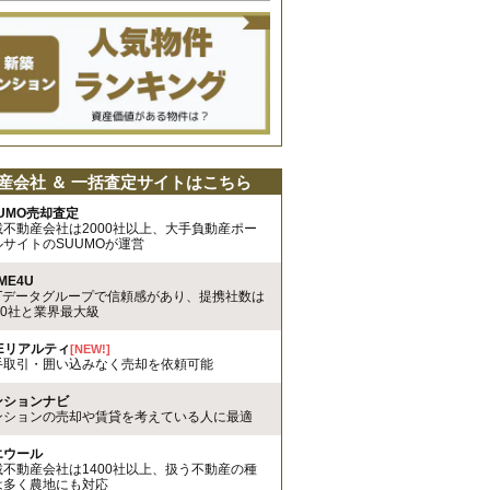
産会社 ＆ 一括査定サイトはこちら
UMO売却査定
載不動産会社は2000社以上、大手負動産ポー
ルサイトのSUUMOが運営
ME4U
TTデータグループで信頼感があり、提携社数は
00社と業界最大級
REリアルティ
[NEW!]
手取引・囲い込みなく売却を依頼可能
ンションナビ
ンションの売却や賃貸を考えている人に最適
エウール
載不動産会社は1400社以上、扱う不動産の種
は多く農地にも対応