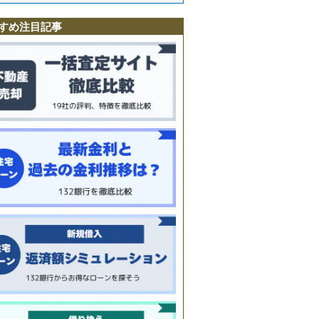
寺
駅
すめ注目記事
町
南