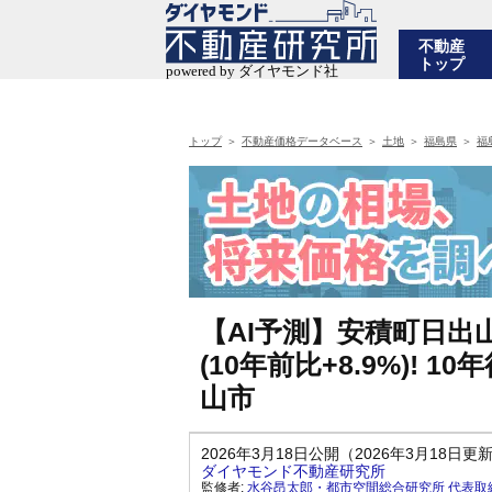
不動産
トップ
トップ
不動産価格データベース
土地
福島県
福
【AI予測】安積町日出
(10年前比+8.9%)!
山市
2026年3月18日公開（2026年3月18日更
ダイヤモンド不動産研究所
監修者:
水谷昂太郎・都市空間総合研究所 代表取