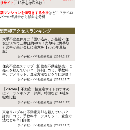
りサイト
」12社を徹底比較！
築マンションを値引きする会社
はどこ？デベロ
パーの懐具合から傾向を分析
産売却アクセスランキング
大手不動産仲介は「囲い込み」が蔓延?! 住
友は50%で三井は約40％！売却時は両手取
引比率が高い会社に注意を【2026年最新
版】
ダイヤモンド不動産研究所（2024.2.13）
住友不動産ステップ（旧住友不動産販売）に
売却を頼んでいい？ 評判口コミ、手数料
率、デメリット、査定方法などを辛口評価！
ダイヤモンド不動産研究所（2023.11.7）
【2026年】不動産一括査定サイトおすすめ
は？ ランキング、評判、特徴など16社を
徹底比較！
ダイヤモンド不動産研究所（2024.1.22）
東急リバブルに不動産売却を頼んでいい？
評判口コミ、手数料率、デメリット、査定方
法などを辛口評価！
ダイヤモンド不動産研究所（2023.11.7）