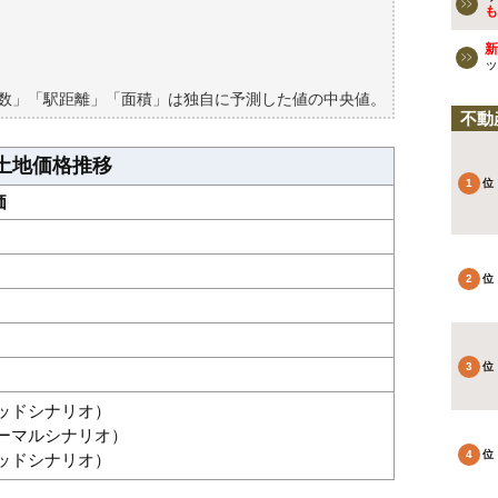
検討しよう
も
買える？
新
ッ
築数」「駅距離」「面積」は独自に予測した値の中央値。
不動
土地価格推移
価
グッドシナリオ）
ノーマルシナリオ）
バッドシナリオ）