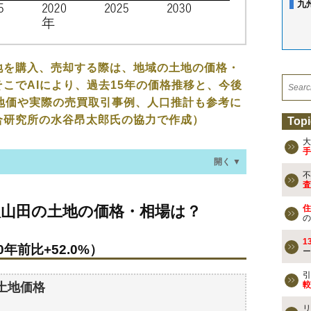
九
地を購入、売却する際は、地域の土地の価格・
こでAIにより、過去15年の価格推移と、今後
地価や実際の売買取引事例、人口推計も参考に
合研究所の水谷昂太郎氏の協力で作成）
Topi
大
手
開く ▼
不
査
土地の価格・相場は？
八山田の土地の価格・相場は？
住
年前比+52.0%）
の
1
年前比+52.0%）
ー
なる？
土地の過去の売買事例
引
較
土地価格
リ