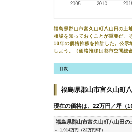
福島県郡山市富久山町八山田の土
相場を知っておくことが重要だ。そ
10年の価格推移を推計した。公示
しよう。（価格推移は都市空間総
目次
福島県郡山市富久山町八山田の
福島県郡山市富久山町
現在の価格は、22万円／坪（10
価格を詳細に分析しよう
現在の価格は、22万円／坪（10
駅からの徒歩距離で価格はどう
福島県郡山市富久山町八山田の
福島県郡山市富久山町八山田の
公示地価はいくら
1,914万円（22万円/坪）