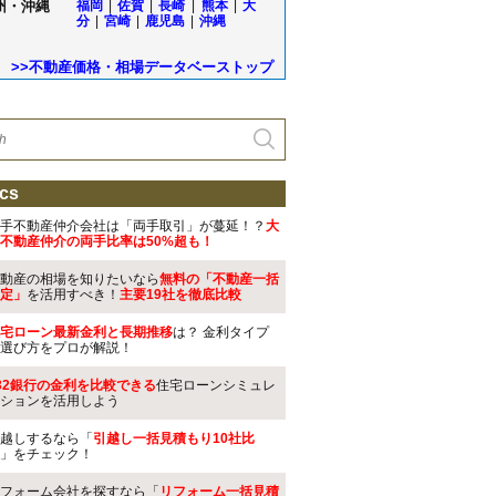
州・沖縄
福岡
|
佐賀
|
長崎
|
熊本
|
大
分
|
宮崎
|
鹿児島
|
沖縄
>>不動産価格・相場データベーストップ
cs
手不動産仲介会社は「両手取引」が蔓延！？
大
不動産仲介の両手比率は50%超も！
動産の相場を知りたいなら
無料の「不動産一括
定」
を活用すべき！
主要19社を徹底比較
宅ローン最新金利と長期推移
は？ 金利タイプ
選び方をプロが解説！
32銀行の金利を比較できる
住宅ローンシミュレ
ションを活用しよう
越しするなら「
引越し一括見積もり10社比
」をチェック！
フォーム会社を探すなら「
リフォーム一括見積