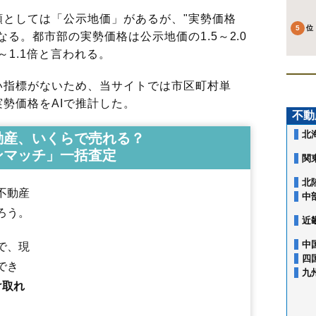
としては「公示地価」があるが、"実勢価格
る。都市部の実勢価格は公示地価の1.5～2.0
～1.1倍と言われる。
指標がないため、当サイトでは市区町村単
勢価格をAIで推計した。
不動
北
動産、いくらで売れる？
ンマッチ」一括査定
関
北
不動産
中
ろう。
近
赤木町
安積
安積町荒井
安積町笹川
安積町長久保
安積町成田
中
で、現
安積町日出山
安積町南長久保
朝日
愛宕町
熱海町安子島
熱海町熱
四
でき
あぶくま台
新屋敷
池ノ台
石渕町
うねめ町
駅前
逢瀬町多田野
大平
九
大槻町
大町
開成
香久池
柏山町
片平町
亀田
喜久田町
喜久田町卸
け取れ
喜久田町堀之内
喜久田町早稲原
久留米
桑野
小原田
菜根
栄町
咲田
桜木
笹川
静町
島
清水台
昭和
神明町
水門町
図景
台新
田村町金屋