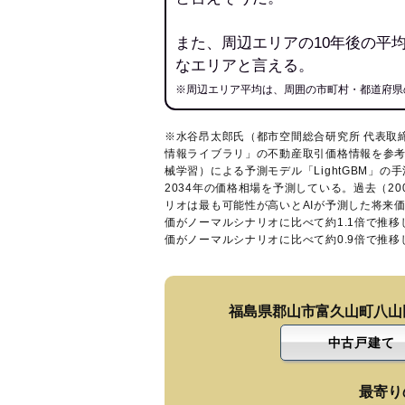
また、周辺エリアの10年後の平
なエリアと言える。
※周辺エリア平均は、周囲の市町村・都道府県
※水谷昂太郎氏（都市空間総合研究所 代表取
情報ライブラリ
」の不動産取引価格情報を参考
械学習）による予測モデル「LightGBM」の手
2034年の価格相場を予測している。過去（2
リオは最も可能性が高いとAIが予測した将来
価がノーマルシナリオに比べて約1.1倍で推
価がノーマルシナリオに比べて約0.9倍で推
福島県郡山市富久山町八山
中古戸建て
最寄り