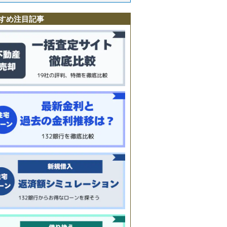
寺
駅
すめ注目記事
町
南