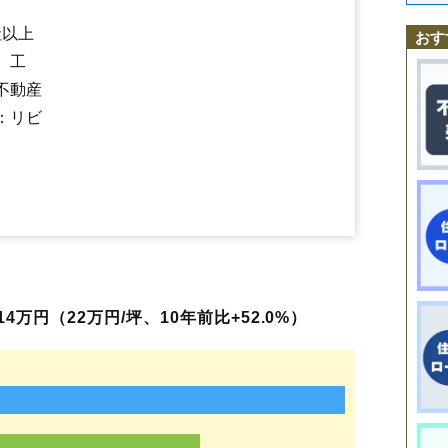
田村町上行合
田村町岩作
田村町桜ケ丘
田村町下行合
田村町大善
田村町徳定
郡山駅
喜久田駅
田村町東山
磐梯熱海駅
田村町守山
舞木駅
田村町谷田川
安積永盛駅
日和田駅
長者
堤
堤下町
磐城守山
社以上
おす
鶴見坦
堂前町
富田町
虎丸町
中田町赤沼
中田町高倉
中野
中ノ目
中
、工
七ッ池町
並木
成山町
鳴神
西田町大田
西田町三町目
西田町芹沢
西田町根木屋
西ノ内
芳賀
麓山
（大字なし）
備前舘
日和田町
不動産
日和田町高倉
深沢
富久山町久保田
富久山町福原
富久山町南小泉
：リビ
富久山町八山田
方八町
細沼町
待池台
町東
緑ケ丘東
緑町
三穂田町富岡
舞木町
本町
桃見台
安原町
八山田
山根町
横塚
若葉町
御前南
静西
富田東
八山田西
上伊豆島
安積荒井
安積北井
東原
万円（22万円/坪、10年前比+52.0%）