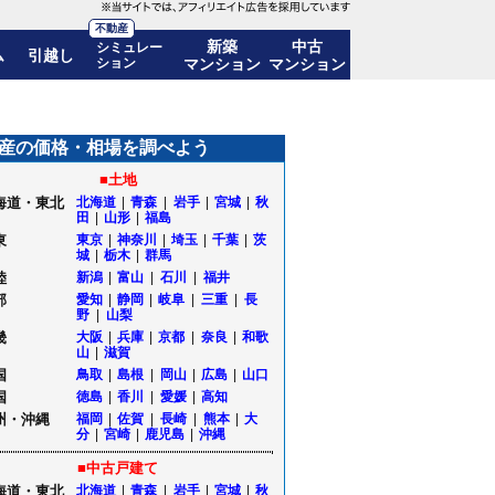
不動産
新築
中古
シミュレー
ム
引越し
ション
マンション
マンション
後の価格推移も公開｜福島県郡山市
産の価格・相場を調べよう
■土地
海道・東北
北海道
|
青森
|
岩手
|
宮城
|
秋
田
|
山形
|
福島
東
東京
|
神奈川
|
埼玉
|
千葉
|
茨
城
|
栃木
|
群馬
陸
新潟
|
富山
|
石川
|
福井
部
愛知
|
静岡
|
岐阜
|
三重
|
長
野
|
山梨
畿
大阪
|
兵庫
|
京都
|
奈良
|
和歌
山
|
滋賀
国
鳥取
|
島根
|
岡山
|
広島
|
山口
国
徳島
|
香川
|
愛媛
|
高知
州・沖縄
福岡
|
佐賀
|
長崎
|
熊本
|
大
分
|
宮崎
|
鹿児島
|
沖縄
■中古戸建て
海道・東北
北海道
|
青森
|
岩手
|
宮城
|
秋