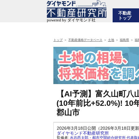
不動産
トップ
トップ
不動産価格データベース
土地
福島県
福
【AI予測】富久山町八
(10年前比+52.0%)
郡山市
2026年3月18日公開（2026年3月18日更
ダイヤモンド不動産研究所
監修者:
水谷昂太郎・都市空間総合研究所 代表取