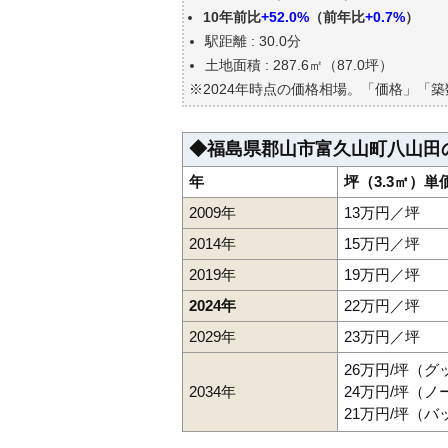
エリアの将来性を人口予想から
10年前比
+52.0%
（前年比
+0.7%
）
自分の年収でいくらの不動産が
駅距離 : 30.0分
土地面積 : 287.6㎡（87.0坪）
※2024年時点の価格相場。「価格」「
◆福島県郡山市富久山町八山田
年
坪（3.3㎡）単
2009年
13万円／坪
2014年
15万円／坪
2019年
19万円／坪
2024年
22万円／坪
2029年
23万円／坪
26万円/坪（
2034年
24万円/坪（
21万円/坪（