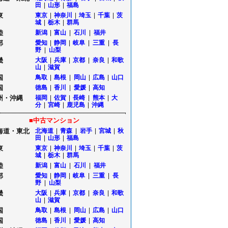
田
|
山形
|
福島
東
東京
|
神奈川
|
埼玉
|
千葉
|
茨
城
|
栃木
|
群馬
陸
新潟
|
富山
|
石川
|
福井
部
愛知
|
静岡
|
岐阜
|
三重
|
長
野
|
山梨
畿
大阪
|
兵庫
|
京都
|
奈良
|
和歌
山
|
滋賀
国
鳥取
|
島根
|
岡山
|
広島
|
山口
国
徳島
|
香川
|
愛媛
|
高知
州・沖縄
福岡
|
佐賀
|
長崎
|
熊本
|
大
分
|
宮崎
|
鹿児島
|
沖縄
■中古マンション
海道・東北
北海道
|
青森
|
岩手
|
宮城
|
秋
田
|
山形
|
福島
東
東京
|
神奈川
|
埼玉
|
千葉
|
茨
城
|
栃木
|
群馬
陸
新潟
|
富山
|
石川
|
福井
部
愛知
|
静岡
|
岐阜
|
三重
|
長
野
|
山梨
畿
大阪
|
兵庫
|
京都
|
奈良
|
和歌
山
|
滋賀
国
鳥取
|
島根
|
岡山
|
広島
|
山口
国
徳島
|
香川
|
愛媛
|
高知