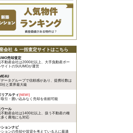
産会社 ＆ 一括査定サイトはこちら
UMO売却査定
載不動産会社は2000社以上、大手負動産ポー
ルサイトのSUUMOが運営
ME4U
TTデータグループで信頼感があり、提携社数は
00社と業界最大級
REリアルティ
[NEW!]
手取引・囲い込みなく売却を依頼可能
エウール
載不動産会社は1400社以上、扱う不動産の種
は多く農地にも対応
ンションナビ
ンションの売却や賃貸を考えている人に最適