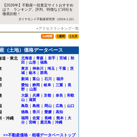
【2026年】不動産一括査定サイトおすすめ
は？ ランキング、評判、特徴など16社を
徹底比較！
ダイヤモンド不動産研究所（2024.1.22）
»アクセスランキング一覧
24時間
1週間
1カ月
産（土地）価格データベース
海道・東北
北海道
|
青森
|
岩手
|
宮城
|
秋
田
|
山形
|
福島
東
東京
|
神奈川
|
埼玉
|
千葉
|
茨
城
|
栃木
|
群馬
陸
新潟
|
富山
|
石川
|
福井
部
愛知
|
静岡
|
岐阜
|
三重
|
長
野
|
山梨
畿
大阪
|
兵庫
|
京都
|
奈良
|
和歌
山
|
滋賀
国
鳥取
|
島根
|
岡山
|
広島
|
山口
海
国
徳島
|
香川
|
愛媛
|
高知
町
州・沖縄
福岡
|
佐賀
|
長崎
|
熊本
|
大
分
|
宮崎
|
鹿児島
|
沖縄
>>不動産価格・相場データベーストップ