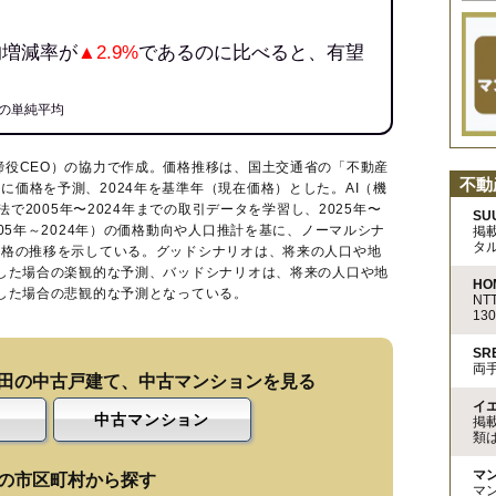
均増減率が
▲2.9%
であるのに比べると、有望
の単純平均
締役CEO）の協力で作成。価格推移は、国土交通省の「
不動産
不動
に価格を予測、2024年を基準年（現在価格）とした。AI（機
法で2005年〜2024年までの取引データを学習し、2025年〜
SU
005年～2024年）の価格動向や人口推計を基に、ノーマルシナ
掲
タ
価格の推移を示している。グッドシナリオは、将来の人口や地
移した場合の楽観的な予測、バッドシナリオは、将来の人口や地
HO
移した場合の悲観的な予測となっている。
N
13
S
両
田の中古戸建て、中古マンションを見る
イ
中古マンション
掲
類
マ
の市区町村から探す
マ