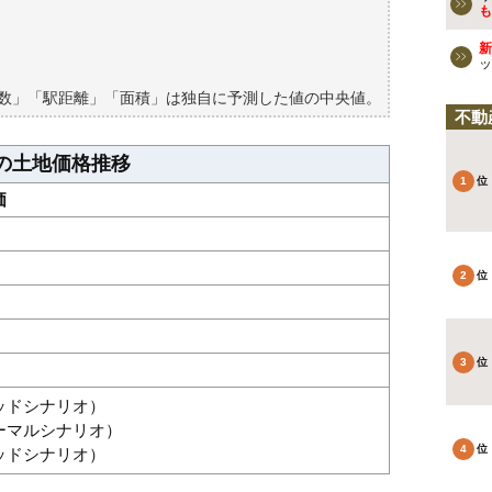
検討しよう
も
買える？
新
ッ
築数」「駅距離」「面積」は独自に予測した値の中央値。
不動
の土地価格推移
価
グッドシナリオ）
ノーマルシナリオ）
バッドシナリオ）