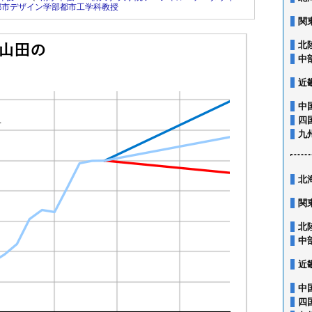
都市デザイン学部都市工学科教授
関
北
中
近
中
四
九
北
関
北
中
近
中
四