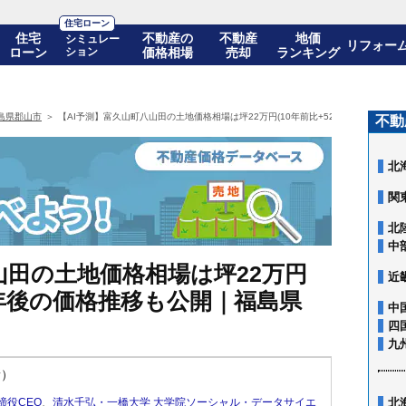
住宅ローン
住宅
不動産の
不動産
地価
シミュレー
リフォー
ローン
ション
価格相場
売却
ランキング
島県郡山市
【AI予測】富久山町八山田の土地価格相場は坪22万円(10年前比+52.0%)! 10年
不動
北
関
北
中
山田の土地価格相場は坪22万円
近
! 10年後の価格推移も公開｜福島県
中
四
九
新）
締役CEO
、
清水千弘・一橋大学 大学院ソーシャル・データサイエ
北