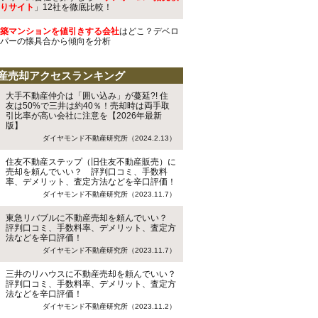
りサイト
」12社を徹底比較！
築マンションを値引きする会社
はどこ？デベロ
パーの懐具合から傾向を分析
産売却アクセスランキング
大手不動産仲介は「囲い込み」が蔓延?! 住
友は50%で三井は約40％！売却時は両手取
引比率が高い会社に注意を【2026年最新
版】
ダイヤモンド不動産研究所（2024.2.13）
住友不動産ステップ（旧住友不動産販売）に
売却を頼んでいい？ 評判口コミ、手数料
率、デメリット、査定方法などを辛口評価！
ダイヤモンド不動産研究所（2023.11.7）
東急リバブルに不動産売却を頼んでいい？
評判口コミ、手数料率、デメリット、査定方
法などを辛口評価！
ダイヤモンド不動産研究所（2023.11.7）
三井のリハウスに不動産売却を頼んでいい？
評判口コミ、手数料率、デメリット、査定方
法などを辛口評価！
ダイヤモンド不動産研究所（2023.11.2）