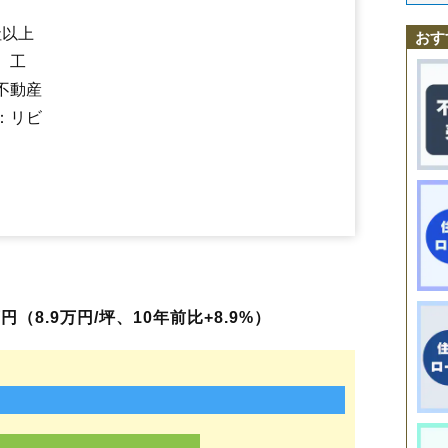
田村町上行合
田村町岩作
田村町桜ケ丘
田村町下行合
田村町大善
田村町徳定
郡山駅
喜久田駅
田村町東山
磐梯熱海駅
田村町守山
舞木駅
田村町谷田川
安積永盛駅
日和田駅
長者
堤
堤下町
磐城守山
社以上
おす
鶴見坦
堂前町
富田町
虎丸町
中田町赤沼
中田町高倉
中野
中ノ目
中
、工
七ッ池町
並木
成山町
鳴神
西田町大田
西田町三町目
西田町芹沢
西田町根木屋
西ノ内
芳賀
麓山
（大字なし）
備前舘
日和田町
不動産
日和田町高倉
深沢
富久山町久保田
富久山町福原
富久山町南小泉
：リビ
富久山町八山田
方八町
細沼町
待池台
町東
緑ケ丘東
緑町
三穂田町富岡
舞木町
本町
桃見台
安原町
八山田
山根町
横塚
若葉町
御前南
静西
富田東
八山田西
上伊豆島
安積荒井
安積北井
東原
（8.9万円/坪、10年前比+8.9%）