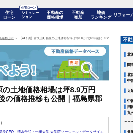
住宅ローン
住宅
不動産の
不動産
地価
シミュレー
リフォー
ローン
ション
価格相場
売却
ランキング
島県郡山市
【AI予測】富久山町福原の土地価格相場は坪8.9万円(10年前比+8.9%)! 10年後の
不動
北
関
北
中
原の土地価格相場は坪8.9万円
近
 10年後の価格推移も公開｜福島県郡
中
四
九
新）
締役CEO
、
清水千弘・一橋大学 大学院ソーシャル・データサイエ
北