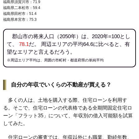
福島県須賀川市：71.9
福島県二本松市：59.4
福島県田村市：51.4
福島県本宮市：75.3
郡山市の将来人口（2050年）は、2020年=100とし
て、
78.1
だ。 周辺エリアの平均64.6に比べると、有
望なエリアと言えるだろう。
※周辺エリア平均は、周囲の市町村・都道府県の単純平均
自分の年収でいくらの不動産が買える？
多くの人は、土地を購入する際、住宅ローンを利用す
る。そこで、住宅ローンの代表格である全期間固定住宅ロ
ーン「フラット35」について、年収別の借入可能額を試算
してみた。
住宅ローンの審査では、年収以外にも職業、勤続年数、