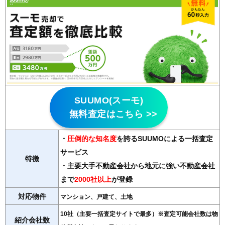
SUUMO(スーモ)
無料査定はこちら >>
・
圧倒的な知名度
を誇るSUUMOによる一括査定
サービス
特徴
・主要大手不動産会社から地元に強い不動産会社
まで
2000社以上
が登録
対応物件
マンション、戸建て、土地
10社（主要一括査定サイトで最多）※査定可能会社数は物
紹介会社数