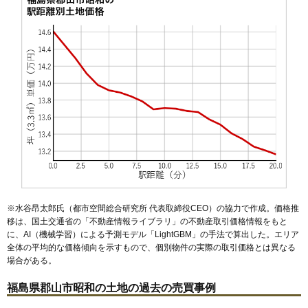
50
緑町
23万円
1,558万円
27.0%
51
久留米
23万円
1,522万円
25.9%
52
安積町荒井
23万円
1,781万円
29.4%
53
静町
23万円
1,628万円
23.1%
54
芳賀
22万円
1,412万円
24.1%
55
安積北井
22万円
2,140万円
25.3%
56
富久山町八山田
22万円
1,914万円
52.0%
57
小原田
22万円
2,341万円
35.6%
58
桜木
22万円
1,489万円
35.8%
59
成山町
22万円
1,419万円
26.5%
※水谷昂太郎氏（都市空間総合研究所 代表取締役CEO）の協力で作成。価格推
60
横塚
21万円
1,466万円
20.2%
移は、国土交通省の「
不動産情報ライブラリ
」の不動産取引価格情報をもと
に、AI（機械学習）による予測モデル「LightGBM」の手法で算出した。エリア
61
安積町南長久保
21万円
1,412万円
22.4%
全体の平均的な価格傾向を示すもので、個別物件の実際の取引価格とは異なる
62
東原
21万円
1,427万円
19.7%
場合がある。
63
富田町
19万円
1,625万円
36.3%
福島県郡山市昭和の土地の過去の売買事例
64
大槻町
19万円
1,422万円
12.7%