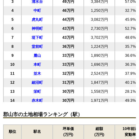
3
清水台
49万円
3,384万円
57.0%
4
中町
46万円
1,250万円
32.7%
5
虎丸町
44万円
3,082万円
45.9%
6
神明町
43万円
2,730万円
52.7%
7
堤下町
43万円
3,702万円
48.6%
8
堂前町
36万円
1,224万円
35.7%
9
麓山
33万円
1,890万円
36.6%
10
本町
33万円
1,696万円
36.3%
11
並木
32万円
2,524万円
37.9%
12
細沼町
31万円
1,847万円
40.1%
13
栄町
30万円
1,558万円
28.1%
14
赤木町
30万円
1,971万円
49.3%
15
新屋敷
30万円
1,789万円
35.2%
郡山市の土地相場ランキング（駅）
16
備前舘
29万円
2,158万円
43.8%
17
鶴見坦
29万円
2,021万円
36.8%
坪単価
総額
10年前比
順位
駅名
(万円)
(万円)
変動率
18
柏山町
29万円
2,624万円
29.2%