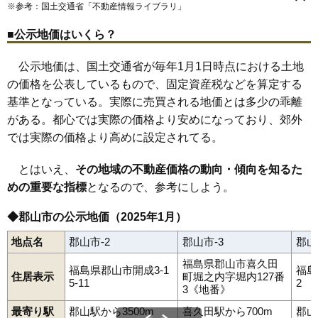
田村町桜ケ丘
田村町下行合
田村町大善寺
田村町徳定
※参考：国土交通省「
不動産情報ライブラリ
」
郡山駅
喜久田駅
磐梯熱海駅
舞木駅
安積永盛駅
日和田駅
田村町東山
田村町守山
田村町谷田川
長者
堤
堤下町
鶴見坦
81
喜久田町堀之内
10万円
897万円
4.3%
磐城守山駅
堂前町
富田町
虎丸町
中田町赤沼
中田町高倉
中野
中ノ目
中町
■公示地価はいくら？
七ッ池町
並木
成山町
鳴神
西田町大田
西田町三町目
82
田村町徳定
9.5万円
1,050万円
9.3%
西田町芹沢
西田町根木屋
西ノ内
芳賀
麓山
（大字なし）
83
安積町日出山
9.3万円
1,153万円
8.9%
備前舘
日和田町
日和田町高倉
深沢
富久山町久保田
公示地価は、国土交通省が毎年1月1日時点における土地
富久山町福原
富久山町南小泉
富久山町八山田
方八町
細沼町
84
富久山町福原
8.9万円
965万円
8.9%
の価格を公表しているもので、固定資産税などを算定する
待池台
町東
緑ケ丘東
緑町
三穂田町富岡
舞木町
本町
桃見台
安原町
八山田
山根町
横塚
若葉町
南
御前南
静西
富田東
基準となっている。実際に売買される地価とは多少の乖離
85
熱海町熱海
8.7万円
424万円
-1.2%
八山田西
上伊豆島
安積荒井
安積北井
東原
がある。都心では実際の価格より安めになっており、郊外
86
田村町岩作
8.0万円
632万円
5.2%
では実際の価格より高めに設定されてる。
87
田村町東山
7.9万円
570万円
6.3%
88
田村町守山
7.3万円
748万円
7.1%
とはいえ、
その地域の不動産価格の動向・傾向を知るた
89
あぶくま台
7.3万円
634万円
8.9%
めの重要な指標
となるので、参考にしよう。
90
田村町桜ケ丘
6.7万円
506万円
5.1%
◆郡山市の公示地価（2025年1月）
91
舞木町
6.6万円
375万円
8.2%
地点名
郡山市-2
郡山市-3
郡山
92
水門町
5.8万円
530万円
0.8%
福島県郡山市喜久田
93
西田町根木屋
5.7万円
460万円
7.0%
福島県郡山市開成3-1
福島
住居表示
町堀之内字堀内127番
5-11
2
94
田村町金屋
5.6万円
1,363万円
8.3%
3《地番》
95
待池台
5.4万円
3,256万円
11.4%
最寄り駅
郡山駅から3500m
喜久田駅から700m
郡山