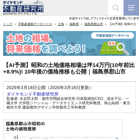
トップ
不動産価格データベース
土地
福島県
福島県郡山市
【AI予測】昭和の土地
【AI予測】昭和の土地価格相場は坪14万円(10年前比
+8.9%)! 10年後の価格推移も公開｜福島県郡山市
2026年3月18日公開（2026年3月18日更新）
ダイヤモンド不動産研究所
監修者:
水谷昂太郎・都市空間総合研究所 代表取締役CEO
、
清水千弘・一
橋大学 大学院ソーシャル・データサイエンス研究科教授
、
秋山祐樹・東京
都市大学 建築都市デザイン学部都市工学科教授