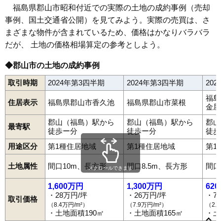
65
うねめ町
19万円
1,588万円
21.1%
福島県郡山市昭和付近での実際の土地の成約事例（売却
事例、国土交通省公開）を見てみよう。実際の売買は、さ
66
若葉町
19万円
811万円
19.6%
まざまな物件が含まれているため、価格はかなりバラバラ
67
石渕町
19万円
1,127万円
19.0%
だが、 土地の価格相場算定の参考としよう。
68
中ノ目
18万円
1,169万円
17.0%
69
安積町長久保
17万円
1,322万円
14.6%
◆郡山市の土地の成約事例
70
喜久田町
16万円
1,287万円
9.7%
取引時期
2024年第3四半期
2024年第3四半期
20
71
緑ケ丘東
16万円
1,130万円
18.5%
福島
住居表示
福島県郡山市香久池
福島県郡山市菜根
72
富久山町久保田
15万円
1,275万円
12.6%
金屋
73
昭和
14万円
1,043万円
8.9%
郡山（福島）駅から
郡山（福島）駅から
郡山
最寄駅
徒歩ー分
徒歩ー分
徒歩
74
笹川
14万円
907万円
13.3%
用途区分
第1種住居地域
第1種住居地域
第1
75
大平町
14万円
1,562万円
13.2%
76
安積町笹川
13万円
1,276万円
7.6%
土地属性
間口10m、長方形
間口8.5m、長方形
間口
スクロールできます
赤木町
安積
安積町荒井
安積町笹川
安積町長久保
安積町成田
77
安積
12万円
1,505万円
8.6%
安積町日出山
安積町南長久保
朝日
愛宕町
熱海町安子島
熱海町熱海
あぶくま台
新屋敷
池ノ台
石渕町
うねめ町
駅前
1,600万円
1,300万円
62
78
日和田町
12万円
1,114万円
5.2%
逢瀬町多田野
大平町
大槻町
大町
開成
香久池
柏山町
片平町
・28万円/坪
・26万円/坪
・7
取引価格
亀田
喜久田町
喜久田町卸
喜久田町堀之内
喜久田町早稲原
（8.4万円/m²）
（7.9万円/m²）
（2.
79
安積町成田
12万円
819万円
13.6%
久留米
桑野
小原田
菜根
栄町
咲田
桜木
笹川
静町
島
清水台
昭和
・土地面積190㎡
・土地面積165㎡
・土
神明町
水門町
図景
台新
田村町金屋
田村町上行合
田村町岩作
80
喜久田町卸
11万円
5,371万円
4.9%