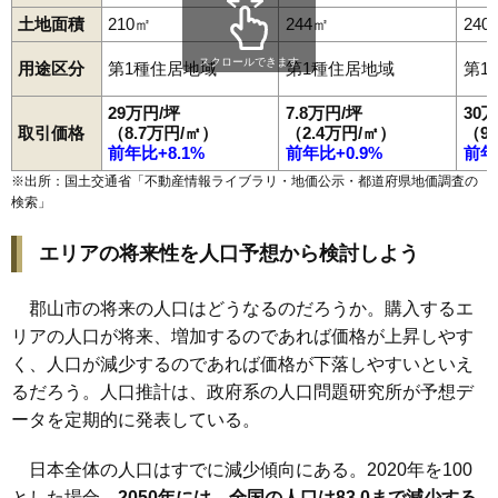
96
田村町大善寺
5.4万円
549万円
8.1%
土地面積
210㎡
244㎡
240
97
片平町
5.2万円
492万円
-1.3%
スクロールできます
用途区分
第1種住居地域
第1種住居地域
第1
98
上伊豆島
4.9万円
2,979万円
9.1%
29万円/坪
7.8万円/坪
30
99
富久山町南小泉
4.2万円
539万円
-0.3%
取引価格
（8.7万円/㎡）
（2.4万円/㎡）
（9
100
田村町上行合
4.2万円
1,148万円
-0.4%
前年比+8.1%
前年比+0.9%
前年
101
日和田町高倉
4.1万円
893万円
2.5%
※出所：国土交通省「
不動産情報ライブラリ・地価公示・都道府県地価調査の
検索
」
102
熱海町安子島
3.9万円
700万円
-2.8%
103
西田町大田
3.6万円
349万円
4.4%
エリアの将来性を人口予想から検討しよう
104
安原町
3.4万円
303万円
-0.5%
105
喜久田町早稲原
3.2万円
391万円
-0.5%
郡山市の将来の人口はどうなるのだろうか。購入するエ
リアの人口が将来、増加するのであれば価格が上昇しやす
106
田村町谷田川
3.1万円
1,865万円
5.6%
く、人口が減少するのであれば価格が下落しやすいといえ
107
西田町三町目
2.5万円
201万円
-12.3%
るだろう。人口推計は、政府系の人口問題研究所が予想デ
108
中田町赤沼
2.3万円
560万円
2.1%
ータを定期的に発表している。
109
中田町高倉
2.2万円
97万円
-12.2%
110
西田町芹沢
2.2万円
219万円
-14.3%
日本全体の人口はすでに減少傾向にある。2020年を100
とした場合、
2050年には、全国の人口は83.0まで減少する