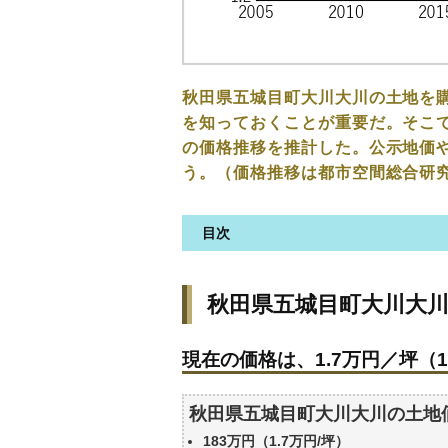
秋田県五城目町大川大川の土地を
を知っておくことが重要だ。そこで
の価格推移を推計した。公示地価
う。（価格推移は都市空間総合研
目次
秋田県五城目町大川大川の土地
秋田県五城目町大川大
現在の価格は、1.7万円／坪（1
価格を詳細に分析しよう
現在の価格は、1.7万円／坪（1
駅からの徒歩距離で価格はどう
秋田県五城目町大川大川の土地
秋田県五城目町大川大川の土地
公示地価はいくら
183万円（1.7万円/坪）