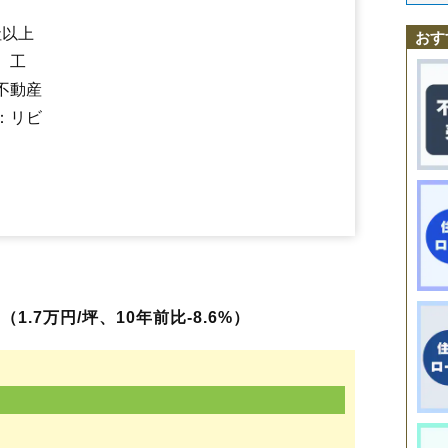
大川大川
上樋口
高崎
西磯ノ目
東磯ノ目
富津内下山内
富津内富田
社以上
おす
、工
不動産
：リビ
.7万円/坪、10年前比-8.6%）