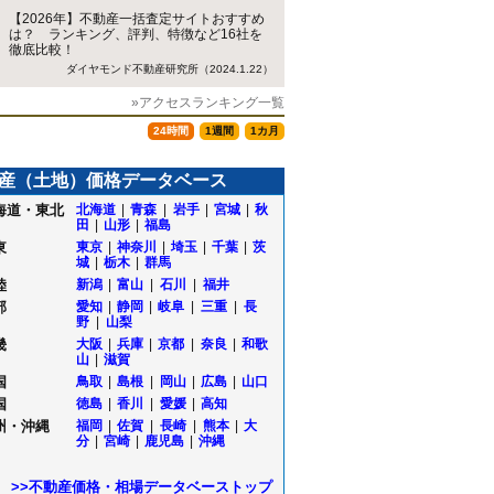
【2026年】不動産一括査定サイトおすすめ
は？ ランキング、評判、特徴など16社を
徹底比較！
ダイヤモンド不動産研究所（2024.1.22）
»アクセスランキング一覧
24時間
1週間
1カ月
産（土地）価格データベース
海道・東北
北海道
|
青森
|
岩手
|
宮城
|
秋
田
|
山形
|
福島
東
東京
|
神奈川
|
埼玉
|
千葉
|
茨
城
|
栃木
|
群馬
陸
新潟
|
富山
|
石川
|
福井
部
愛知
|
静岡
|
岐阜
|
三重
|
長
野
|
山梨
畿
大阪
|
兵庫
|
京都
|
奈良
|
和歌
山
|
滋賀
国
鳥取
|
島根
|
岡山
|
広島
|
山口
国
徳島
|
香川
|
愛媛
|
高知
州・沖縄
福岡
|
佐賀
|
長崎
|
熊本
|
大
分
|
宮崎
|
鹿児島
|
沖縄
>>不動産価格・相場データベーストップ