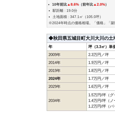
エリアの将来性を人口予想から
10年前比
▲8.6%
（前年比
▲2.0%
）
自分の年収でいくらの不動産が
駅距離 : 19.0分
土地面積 : 347.1㎡（105.0坪）
※2024年時点の価格相場。「価格」「
◆秋田県五城目町大川大川の土
年
坪（3.3㎡）単
2009年
2.3万円／坪
2014年
1.9万円／坪
2019年
1.8万円／坪
2024年
1.7万円／坪
2029年
1.6万円／坪
1.5万円/坪（
2034年
1.4万円/坪（
1.2万円/坪（