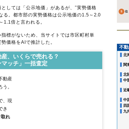
としては「公示地価」があるが、"実勢価格
る。都市部の実勢価格は公示地価の1.5～2.0
～1.1倍と言われる。
指標がないため、当サイトでは市区町村単
勢価格をAIで推計した。
不動
北
動産、いくらで売れる？
ンマッチ」一括査定
関
北
不動産
中
ろう。
近
中
で、現
四
でき
九
け取れ