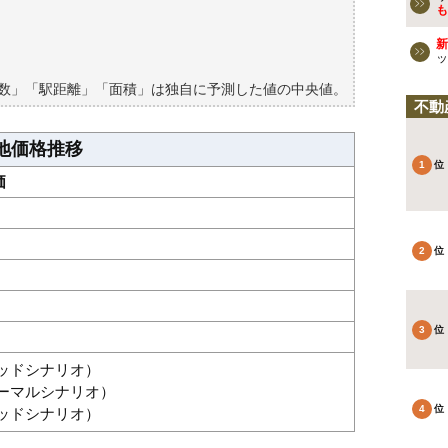
検討しよう
も
買える？
新
ッ
築数」「駅距離」「面積」は独自に予測した値の中央値。
不動
地価格推移
価
グッドシナリオ）
ノーマルシナリオ）
バッドシナリオ）