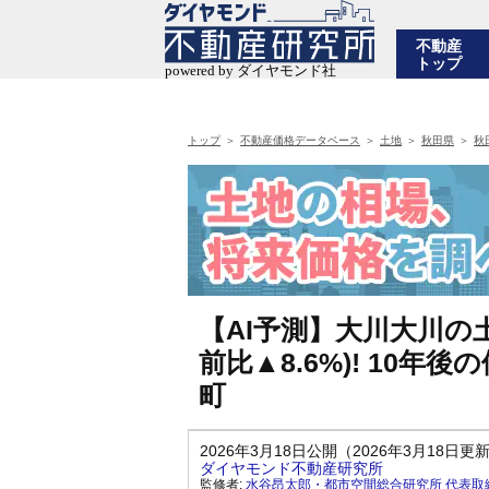
不動産
トップ
トップ
不動産価格データベース
土地
秋田県
秋
【AI予測】大川大川の土
前比▲8.6%)! 10
町
2026年3月18日公開（2026年3月18日更
ダイヤモンド不動産研究所
監修者:
水谷昂太郎・都市空間総合研究所 代表取