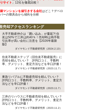
りサイト
」12社を徹底比較！
築マンションを値引きする会社
はどこ？デベロ
パーの懐具合から傾向を分析
産売却アクセスランキング
大手不動産仲介は「囲い込み」が蔓延?! 住
友は50%で三井は約40％！売却時は両手取
引比率が高い会社に注意を【2026年最新
版】
ダイヤモンド不動産研究所（2024.2.13）
住友不動産ステップ（旧住友不動産販売）に
売却を頼んでいい？ 評判口コミ、手数料
率、デメリット、査定方法などを辛口評価！
ダイヤモンド不動産研究所（2023.11.7）
東急リバブルに不動産売却を頼んでいい？
評判口コミ、手数料率、デメリット、査定方
法などを辛口評価！
ダイヤモンド不動産研究所（2023.11.7）
三井のリハウスに不動産売却を頼んでいい？
評判口コミ、手数料率、デメリット、査定方
法などを辛口評価！
ダイヤモンド不動産研究所（2023.11.2）