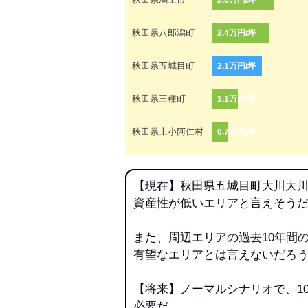
2.6万円/坪
秋田県八郎潟町
2.4万円/坪
秋田県五城目町
2.1万円/坪
秋田県三種町
1.1万円/坪
秋田県上小阿仁村
0.7万円/坪
【現在】秋田県五城目町大川大川
資産性が低いエリアと言えそう
また、周辺エリアの過去10年間
有望なエリアとは言えないだろ
【将来】ノーマルシナリオで、1
必要だ。