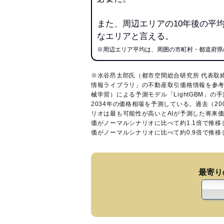
また、周辺エリアの10年後の平
なエリアと言える。
※周辺エリア平均は、周囲の市町村・都道府県
※水谷昂太郎氏（都市空間総合研究所 代表取
情報ライブラリ
」の不動産取引価格情報を参考
械学習）による予測モデル「LightGBM」の手
2034年の価格相場を予測している。過去（2
リオは最も可能性が高いとAIが予測した将来
価がノーマルシナリオに比べて約1.1倍で推
価がノーマルシナリオに比べて約0.9倍で推
最寄り