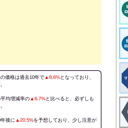
の価格は過去10年で
▲8.6%
となっており、
だ。
の平均増減率の
▲6.7%
と比べると、必ずしも
う。
0年後に
▲20.5%
を予想しており、少し注意が