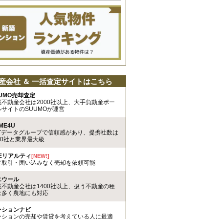
産会社 ＆ 一括査定サイトはこちら
UMO売却査定
載不動産会社は2000社以上、大手負動産ポー
ルサイトのSUUMOが運営
ME4U
TTデータグループで信頼感があり、提携社数は
00社と業界最大級
REリアルティ
[NEW!]
手取引・囲い込みなく売却を依頼可能
エウール
載不動産会社は1400社以上、扱う不動産の種
は多く農地にも対応
ンションナビ
ンションの売却や賃貸を考えている人に最適