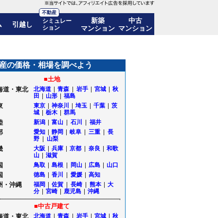
不動産
新築
中古
シミュレー
ム
引越し
ション
マンション
マンション
価格推移も公開｜秋田県五城目町
産の価格・相場を調べよう
■土地
海道・東北
北海道
|
青森
|
岩手
|
宮城
|
秋
田
|
山形
|
福島
東
東京
|
神奈川
|
埼玉
|
千葉
|
茨
城
|
栃木
|
群馬
陸
新潟
|
富山
|
石川
|
福井
部
愛知
|
静岡
|
岐阜
|
三重
|
長
野
|
山梨
畿
大阪
|
兵庫
|
京都
|
奈良
|
和歌
山
|
滋賀
国
鳥取
|
島根
|
岡山
|
広島
|
山口
国
徳島
|
香川
|
愛媛
|
高知
州・沖縄
福岡
|
佐賀
|
長崎
|
熊本
|
大
分
|
宮崎
|
鹿児島
|
沖縄
■中古戸建て
海道・東北
北海道
|
青森
|
岩手
|
宮城
|
秋