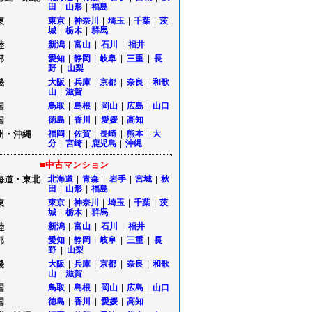
田
|
山形
|
福島
東
東京
|
神奈川
|
埼玉
|
千葉
|
茨
城
|
栃木
|
群馬
陸
新潟
|
富山
|
石川
|
福井
部
愛知
|
静岡
|
岐阜
|
三重
|
長
野
|
山梨
畿
大阪
|
兵庫
|
京都
|
奈良
|
和歌
山
|
滋賀
国
鳥取
|
島根
|
岡山
|
広島
|
山口
国
徳島
|
香川
|
愛媛
|
高知
州・沖縄
福岡
|
佐賀
|
長崎
|
熊本
|
大
分
|
宮崎
|
鹿児島
|
沖縄
■中古マンション
海道・東北
北海道
|
青森
|
岩手
|
宮城
|
秋
田
|
山形
|
福島
東
東京
|
神奈川
|
埼玉
|
千葉
|
茨
城
|
栃木
|
群馬
陸
新潟
|
富山
|
石川
|
福井
部
愛知
|
静岡
|
岐阜
|
三重
|
長
野
|
山梨
畿
大阪
|
兵庫
|
京都
|
奈良
|
和歌
山
|
滋賀
国
鳥取
|
島根
|
岡山
|
広島
|
山口
国
徳島
|
香川
|
愛媛
|
高知