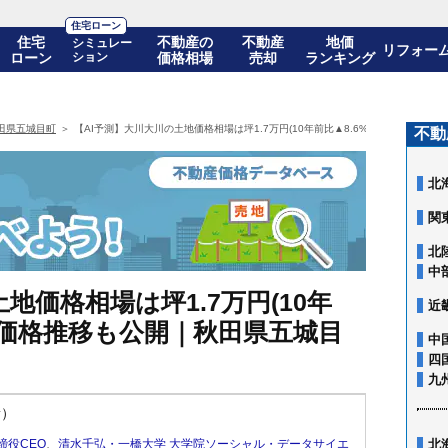
住宅ローン
住宅
不動産の
不動産
地価
シミュレー
リフォー
ローン
ション
価格相場
売却
ランキング
田県五城目町
【AI予測】大川大川の土地価格相場は坪1.7万円(10年前比▲8.6%)! 10年後の
不動
北
関
北
中
地価格相場は坪1.7万円(10年
近
年後の価格推移も公開｜秋田県五城目
中
四
九
新）
締役CEO
、
清水千弘・一橋大学 大学院ソーシャル・データサイエ
北