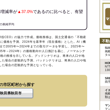
均増減率が
▲37.0%
であるのに比べると、有望
の単純平均
締役CEO）の協力で作成。価格推移は、国土交通省の「
不動産
不動
に価格を予測、2024年を基準年（現在価格）とした。AI（機
法で2005年〜2024年までの取引データを学習し、2025年〜
SU
005年～2024年）の価格動向や人口推計を基に、ノーマルシナ
掲
タ
価格の推移を示している。グッドシナリオは、将来の人口や地
移した場合の楽観的な予測、バッドシナリオは、将来の人口や地
HO
移した場合の悲観的な予測となっている。
N
13
S
両
の市区町村から探す
イ
秋田県秋田市
掲
類
マ
マ