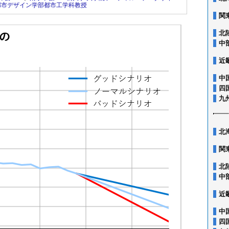
都市デザイン学部都市工学科教授
関
北
中
近
中
四
九
北
関
北
中
近
中
四