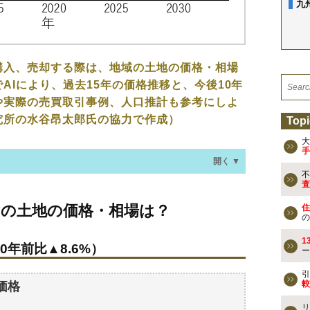
九
購入、売却する際は、地域の土地の価格・相場
AIにより、過去15年の価格推移と、今後10年
や実際の売買取引事例、人口推計も参考にしよ
究所の水谷昂太郎氏の協力で作成）
Topi
大
手
開く ▼
不
査
の価格・相場は？
川の土地の価格・相場は？
住
0年前比▲8.6%）
の
1
0年前比▲8.6%）
ー
なる？
の過去の売買事例
引
較
価格
リ