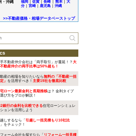
州・沖縄
福岡
|
佐賀
|
長崎
|
熊本
|
大
分
|
宮崎
|
鹿児島
|
沖縄
>>不動産価格・相場データベーストップ
cs
手不動産仲介会社は「両手取引」が蔓延！？
大
不動産仲介の両手比率は50%超も！
動産の相場を知りたいなら
無料の「不動産一括
定」
を活用すべき！
主要19社を徹底比較
宅ローン最新金利と長期推移
は？ 金利タイプ
選び方をプロが解説！
32銀行の金利を比較できる
住宅ローンシミュレ
ションを活用しよう
越しするなら「
引越し一括見積もり10社比
」をチェック！
フォーム会社を探すなら「
リフォーム一括見積