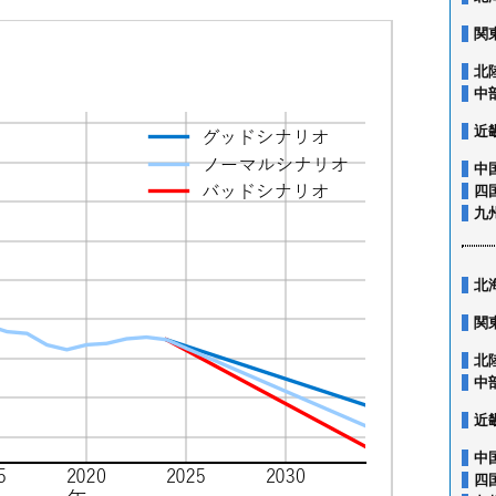
関
北
中
近
中
四
九
北
関
北
中
近
中
四