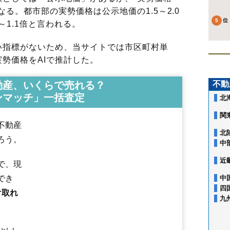
る。都市部の実勢価格は公示地価の1.5～2.0
～1.1倍と言われる。
指標がないため、当サイトでは市区町村単
勢価格をAIで推計した。
動産、いくらで売れる？
不動
ンマッチ」一括査定
北
関
不動産
北
ろう。
中
近
で、現
でき
中
四
け取れ
九
朝日町
飯田
内小友
大沢郷宿
太田町太田
太田町国見
太田町三本扇
太田町中里
太田町横沢
大花町
大曲
大曲あけぼの町
大曲飯田町
大曲金谷町
大曲上大町
大曲上栄町
大曲川原町
大曲栄町
大曲白金
大曲住吉町
大曲須和町
大曲田町
大曲通町
大曲中通町
大曲西根