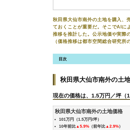
秋田県大仙市南外の土地を購入、
ておくことが重要だ。そこでAIに
推移を推計した。公示地価や実際
（価格推移は都市空間総合研究所
目次
秋田県大仙市南外の土地の価格
秋田県大仙市南外の土
現在の価格は、1.5万円／坪（1
価格を詳細に分析しよう
現在の価格は、1.5万円／坪（1
駅からの徒歩距離で価格はどう
秋田県大仙市南外の土地の過去
秋田県大仙市南外の土地価格
公示地価はいくら
101万円（1.5万円/坪）
エリアの将来性を人口予想から
10年前比
▲5.9%
（前年比
▲2.9%
）