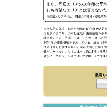
また、周辺エリアの10年後の平
しも有望なエリアとは言えない
※周辺エリア平均は、周囲の市町村・都道府県
※水谷昂太郎氏（都市空間総合研究所 代表取
情報ライブラリ
」の不動産取引価格情報を参考
械学習）による予測モデル「LightGBM」の手
2034年の価格相場を予測している。過去（2
リオは最も可能性が高いとAIが予測した将来
価がノーマルシナリオに比べて約1.1倍で推
価がノーマルシナリオに比べて約0.9倍で推
最寄り