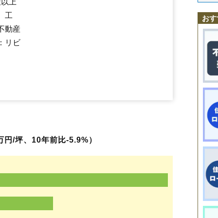
社以上
大曲花園町
大曲駅
神宮寺駅
大曲浜町
刈和野駅
大曲日の出町
峰吉川駅
大曲福住町
羽後境駅
羽後長野駅
大曲福見町
、工
大曲船場町
羽後四ツ屋駅
大曲丸子町
北大曲駅
大曲丸の内町
大曲若葉町
小貫高畑
角間川
おす
上鴬野
刈和野
川目
北長野
北楢岡
木原田
協和稲沢
協和小種
協和境
不動産
協和船岡
協和峰吉川
強首
幸町
佐野町
清水
神宮寺
高関上郷
高梨
土
：リビ
寺館
戸地谷
戸蒔
豊岡
豊川
長野
南外
橋本
花館
花館上町
花館中町
東
福田
福田町
藤木
富士見町
堀見内
鑓見内
横堀
四ツ屋
若竹町
和合
円/坪、10年前比-5.9%）