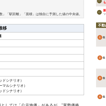
買える？
も
新
築数」「駅距離」「面積」は独自に予測した値の中央値。
ッ
不動
推移
価
グッドシナリオ）
ノーマルシナリオ）
バッドシナリオ）
としては「公示地価」があるが、"実勢価格