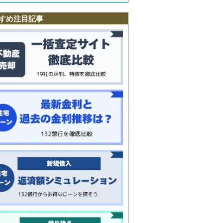
町
すめ注目記事
川
川