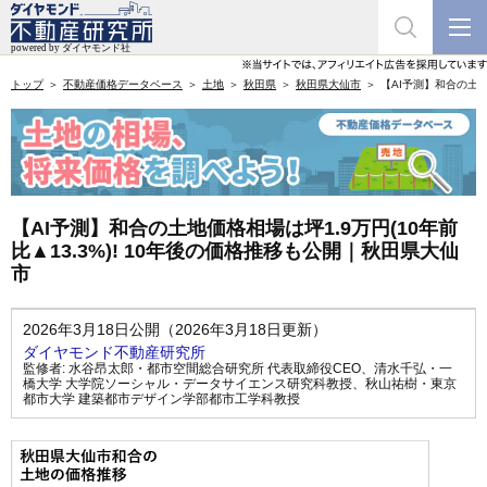
トップ
不動産価格データベース
土地
秋田県
秋田県大仙市
【AI予測】和合の土地
【AI予測】和合の土地価格相場は坪1.9万円(10年前
比▲13.3%)! 10年後の価格推移も公開｜秋田県大仙
市
2026年3月18日公開（2026年3月18日更新）
ダイヤモンド不動産研究所
監修者:
水谷昂太郎・都市空間総合研究所 代表取締役CEO
、
清水千弘・一
橋大学 大学院ソーシャル・データサイエンス研究科教授
、
秋山祐樹・東京
都市大学 建築都市デザイン学部都市工学科教授