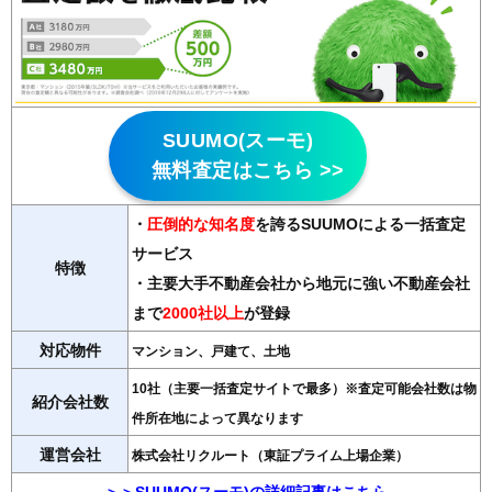
SUUMO(スーモ)
無料査定はこちら >>
・
圧倒的な知名度
を誇るSUUMOによる一括査定
サービス
特徴
・主要大手不動産会社から地元に強い不動産会社
まで
2000社以上
が登録
対応物件
マンション、戸建て、土地
10社（主要一括査定サイトで最多）※査定可能会社数は物
紹介会社数
件所在地によって異なります
運営会社
株式会社リクルート（東証プライム上場企業）