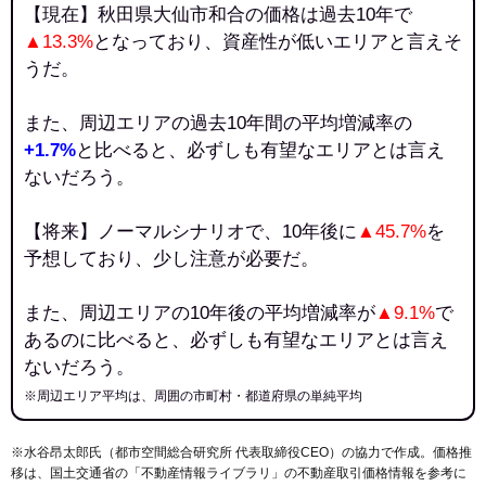
【現在】秋田県大仙市和合の価格は過去10年で
▲13.3%
となっており、資産性が低いエリアと言えそ
うだ。
また、周辺エリアの過去10年間の平均増減率の
+1.7%
と比べると、必ずしも有望なエリアとは言え
ないだろう。
【将来】ノーマルシナリオで、10年後に
▲45.7%
を
予想しており、少し注意が必要だ。
また、周辺エリアの10年後の平均増減率が
▲9.1%
で
あるのに比べると、必ずしも有望なエリアとは言え
ないだろう。
※周辺エリア平均は、周囲の市町村・都道府県の単純平均
※水谷昂太郎氏（都市空間総合研究所 代表取締役CEO）の協力で作成。価格推
移は、国土交通省の「
不動産情報ライブラリ
」の不動産取引価格情報を参考に