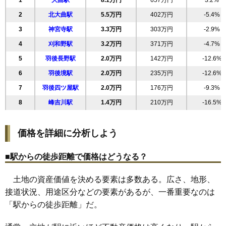
1
大曲駅
8.1万円
657万円
3.2%
19
大曲船場町
8.2万円
640万円
4.4%
2
北大曲駅
5.5万円
402万円
-5.4%
20
若竹町
8.1万円
725万円
4.3%
3
神宮寺駅
3.3万円
303万円
-2.9%
21
富士見町
7.9万円
1,223万円
5.0%
4
刈和野駅
3.2万円
371万円
-4.7%
22
花館中町
7.7万円
690万円
6.0%
5
羽後長野駅
2.0万円
142万円
-12.6%
23
大曲栄町
7.6万円
581万円
6.4%
6
羽後境駅
2.0万円
235万円
-12.6%
24
大曲金谷町
7.6万円
532万円
-6.0%
7
羽後四ツ屋駅
2.0万円
176万円
-9.3%
25
大曲あけぼの町
7.5万円
684万円
2.2%
8
峰吉川駅
1.4万円
210万円
-16.5%
26
佐野町
7.2万円
709万円
4.1%
27
大曲福見町
6.7万円
516万円
1.3%
価格を詳細に分析しよう
28
大曲日の出町
6.7万円
624万円
6.3%
29
戸蒔
6.4万円
502万円
2.8%
■駅からの徒歩距離で価格はどうなる？
30
大曲浜町
6.3万円
699万円
-0.6%
土地の資産価値を決める要素は多数ある。広さ、地形、
31
大曲丸子町
6.2万円
498万円
-2.3%
接道状況、用途区分などの要素があるが、一番重要なのは
32
小貫高畑
6.1万円
418万円
-2.2%
「駅からの徒歩距離」だ。
33
四ツ屋
5.4万円
418万円
-5.8%
34
大曲川原町
5.2万円
1,185万円
17.2%