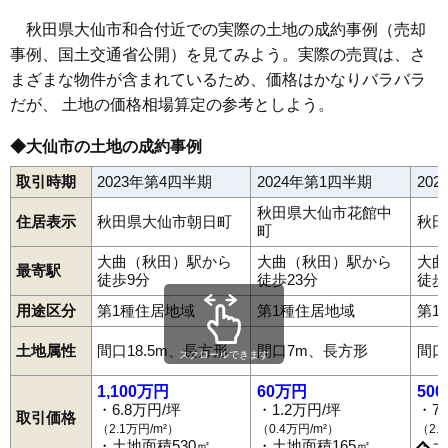
66
豊岡
1.0万円
108万円
-8.1%
秋田県大仙市和合付近での実際の土地の成約事例（売却
事例、国土交通省公開）を見てみよう。実際の売買は、さ
67
横堀
0.9万円
141万円
-23.0%
まざまな物件が含まれているため、価格はかなりバラバラ
68
太田町国見
0.9万円
54万円
-4.2%
だが、 土地の価格相場算定の参考としよう。
69
木原田
0.9万円
128万円
-16.8%
70
協和船岡
0.9万円
142万円
-16.2%
◆大仙市の土地の成約事例
71
協和小種
0.8万円
83万円
-32.3%
取引時期
2023年第4四半期
2024年第1四半期
20
72
大沢郷宿
0.8万円
58万円
-22.8%
秋田県大仙市花館中
住居表示
秋田県大仙市朝日町
秋田
73
協和稲沢
0.8万円
73万円
-30.4%
町
74
清水
0.7万円
27万円
-13.8%
大曲（秋田）駅から
大曲（秋田）駅から
大曲
最寄駅
徒歩9分
徒歩23分
徒歩
75
堀見内
0.7万円
420万円
-7.6%
用途区分
第1種住居地域
第1種住居地域
第1
76
太田町三本扇
0.7万円
30万円
-29.7%
77
太田町太田
0.7万円
27万円
-27.2%
土地属性
間口18.5m、長方形
間口7m、長方形
間口
スクロールできます
朝日町
飯田
内小友
大沢郷宿
太田町太田
太田町国見
1,100万円
60万円
50
太田町三本扇
太田町中里
太田町横沢
大花町
大曲
・6.8万円/坪
・1.2万円/坪
・7
大曲あけぼの町
大曲飯田町
大曲金谷町
大曲上大町
取引価格
（2.1万円/m²）
（0.4万円/m²）
（2.
大曲上栄町
大曲川原町
大曲栄町
大曲白金町
大曲住吉町
・土地面積530㎡
・土地面積165㎡
・土