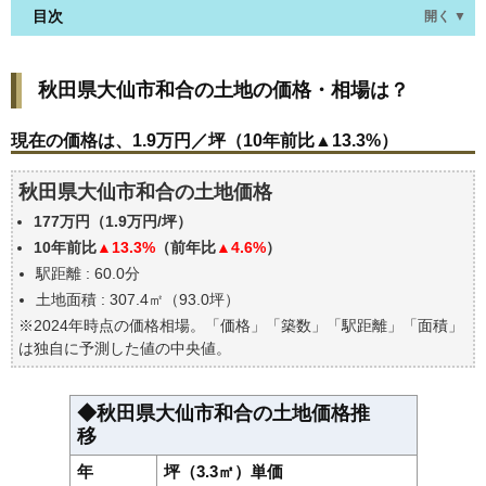
目次
開く ▼
秋田県大仙市和合の土地の価格・相場は？
秋田県大仙市和合の土地の価格・相場は？
現在の価格は、1.9万円／坪（10年前比▲13.3%）
価格を詳細に分析しよう
現在の価格は、1.9万円／坪（10年前比▲13.3%）
駅からの徒歩距離で価格はどうなる？
秋田県大仙市和合の土地価格
秋田県大仙市和合の土地の過去の売買事例
177万円（1.9万円/坪）
公示地価はいくら
10年前比
▲13.3%
（前年比
▲4.6%
）
エリアの将来性を人口予想から検討しよう
駅距離 : 60.0分
自分の年収でいくらの不動産が買える？
土地面積 : 307.4㎡（93.0坪）
※2024年時点の価格相場。「価格」「築数」「駅距離」「面積」
は独自に予測した値の中央値。
◆秋田県大仙市和合の土地価格推
移
年
坪（3.3㎡）単価