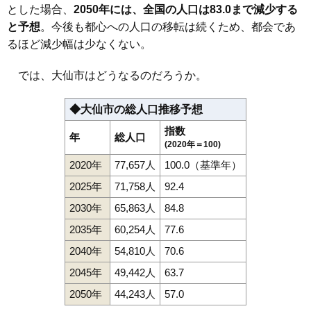
とした場合、
2050年には、全国の人口は83.0まで減少する
と予想
。今後も都心への人口の移転は続くため、都会であ
るほど減少幅は少なくない。
では、大仙市はどうなるのだろうか。
◆大仙市の総人口推移予想
指数
年
総人口
(2020年＝100)
2020年
77,657人
100.0（基準年）
2025年
71,758人
92.4
2030年
65,863人
84.8
2035年
60,254人
77.6
2040年
54,810人
70.6
2045年
49,442人
63.7
2050年
44,243人
57.0