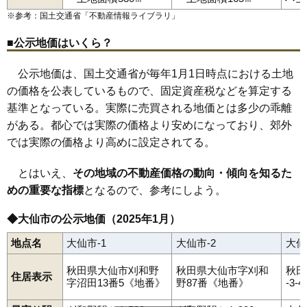
大曲須和町
大曲田町
大曲通町
大曲中通町
大曲西根
大曲花園町
大曲駅
神宮寺駅
大曲浜町
刈和野駅
大曲日の出町
峰吉川駅
大曲福住町
羽後境駅
羽後長野駅
大曲福見町
※参考：国土交通省「
不動産情報ライブラリ
」
大曲船場町
羽後四ツ屋駅
大曲丸子町
北大曲駅
大曲丸の内町
大曲若葉町
小貫高畑
角間川町
上鴬野
刈和野
川目
北長野
北楢岡
木原田
協和稲沢
■公示地価はいくら？
協和小種
協和境
協和船岡
協和峰吉川
強首
幸町
佐野町
清水
神宮寺
高関上郷
高梨
土川
寺館
戸地谷
戸蒔
豊岡
豊川
長野
南外
橋本
花館
花館上町
花館中町
東川
福田
福田町
藤木
富士見町
公示地価は、国土交通省が毎年1月1日時点における土地
堀見内
鑓見内
横堀
四ツ屋
若竹町
和合
の価格を公表しているもので、固定資産税などを算定する
基準となっている。実際に売買される地価とは多少の乖離
がある。都心では実際の価格より安めになっており、郊外
では実際の価格より高めに設定されてる。
とはいえ、
その地域の不動産価格の動向・傾向を知るた
めの重要な指標
となるので、参考にしよう。
◆大仙市の公示地価（2025年1月）
地点名
大仙市-1
大仙市-2
大仙
秋田県大仙市刈和野
秋田県大仙市字刈和
秋田
住居表示
字沼田13番5《地番》
野87番《地番》
-3-4