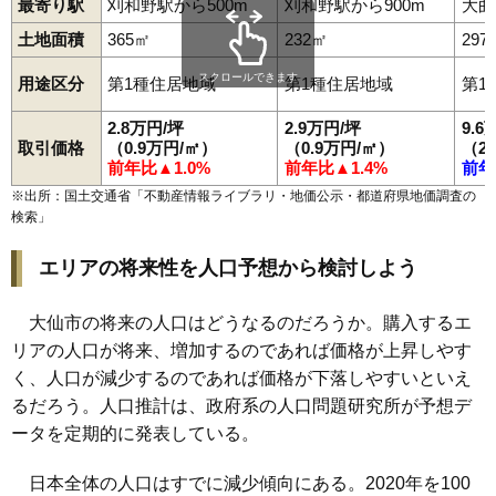
最寄り駅
刈和野駅から500m
刈和野駅から900m
大曲
土地面積
365㎡
232㎡
297
スクロールできます
用途区分
第1種住居地域
第1種住居地域
第1
2.8万円/坪
2.9万円/坪
9.6
取引価格
（0.9万円/㎡）
（0.9万円/㎡）
（2
前年比▲1.0%
前年比▲1.4%
前年
※出所：国土交通省「
不動産情報ライブラリ・地価公示・都道府県地価調査の
検索
」
エリアの将来性を人口予想から検討しよう
大仙市の将来の人口はどうなるのだろうか。購入するエ
リアの人口が将来、増加するのであれば価格が上昇しやす
く、人口が減少するのであれば価格が下落しやすいといえ
るだろう。人口推計は、政府系の人口問題研究所が予想デ
ータを定期的に発表している。
日本全体の人口はすでに減少傾向にある。2020年を100