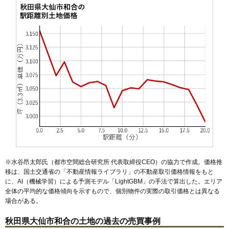
50
協和境
1.9万円
211万円
-20.3%
51
北楢岡
1.9万円
148万円
-13.9%
52
上鴬野
1.8万円
205万円
-23.8%
53
太田町横沢
1.6万円
78万円
-13.3%
54
福田
1.6万円
90万円
-7.1%
55
大曲西根
1.5万円
452万円
-18.3%
56
南外
1.5万円
101万円
-5.9%
57
豊川
1.4万円
65万円
1.4%
58
太田町中里
1.3万円
198万円
-17.5%
59
強首
1.3万円
162万円
-16.3%
60
協和峰吉川
1.1万円
203万円
-20.1%
※水谷昂太郎氏（都市空間総合研究所 代表取締役CEO）の協力で作成。価格推
61
寺館
1.1万円
185万円
-15.8%
移は、国土交通省の「
不動産情報ライブラリ
」の不動産取引価格情報をもと
に、AI（機械学習）による予測モデル「LightGBM」の手法で算出した。エリア
62
橋本
1.1万円
329万円
-13.0%
全体の平均的な価格傾向を示すもので、個別物件の実際の取引価格とは異なる
63
鑓見内
1.0万円
192万円
-21.4%
場合がある。
64
内小友
1.0万円
139万円
-34.2%
秋田県大仙市和合の土地の過去の売買事例
65
土川
1.0万円
61万円
-15.2%