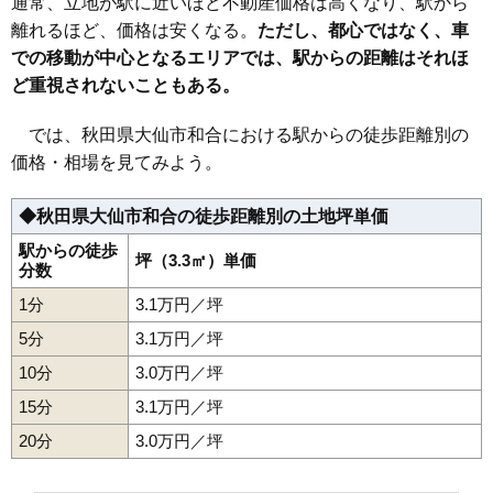
通常、立地が駅に近いほど不動産価格は高くなり、駅から
35
川目
4.9万円
429万円
2.2%
離れるほど、価格は安くなる。
ただし、都心ではなく、車
での移動が中心となるエリアでは、駅からの距離はそれほ
36
戸地谷
4.4万円
373万円
-5.8%
ど重視されないこともある。
37
飯田
4.2万円
393万円
-1.4%
38
大曲
4.1万円
319万円
-5.5%
では、秋田県大仙市和合における駅からの徒歩距離別の
39
刈和野
4.0万円
425万円
-0.9%
価格・相場を見てみよう。
40
北長野
3.6万円
235万円
-5.3%
◆秋田県大仙市和合の徒歩距離別の土地坪単価
41
花館
3.3万円
747万円
0.1%
42
藤木
3.1万円
244万円
-0.7%
駅からの徒歩
坪（3.3㎡）単価
分数
43
神宮寺
2.8万円
278万円
-7.1%
1分
3.1万円／坪
44
角間川町
2.7万円
264万円
-9.1%
5分
3.1万円／坪
45
長野
2.5万円
216万円
-13.4%
10分
3.0万円／坪
46
東川
2.4万円
478万円
-4.6%
15分
3.1万円／坪
47
高関上郷
2.1万円
527万円
-2.6%
20分
48
高梨
3.0万円／坪
2.0万円
167万円
-11.4%
49
和合
1.9万円
177万円
-13.3%