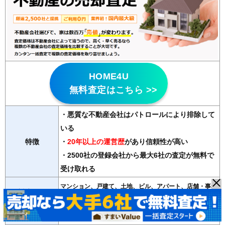
HOME4U
無料査定はこちら >>
・悪質な不動産会社はパトロールにより排除して
いる
特徴
・
20年以上の運営歴
があり信頼性が高い
・2500社の登録会社から最大6社の査定が無料で
受け取れる
マンション、戸建て、土地、ビル、アパート、店舗・事務
対応物件
所
紹介会社数
最大6社