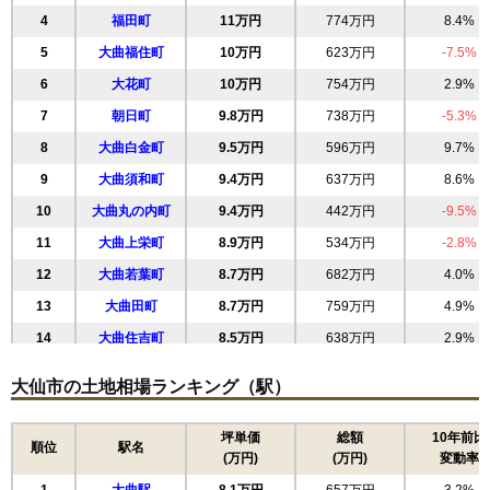
4
福田町
11万円
774万円
8.4%
5
大曲福住町
10万円
623万円
-7.5%
6
大花町
10万円
754万円
2.9%
7
朝日町
9.8万円
738万円
-5.3%
8
大曲白金町
9.5万円
596万円
9.7%
9
大曲須和町
9.4万円
637万円
8.6%
10
大曲丸の内町
9.4万円
442万円
-9.5%
11
大曲上栄町
8.9万円
534万円
-2.8%
12
大曲若葉町
8.7万円
682万円
4.0%
13
大曲田町
8.7万円
759万円
4.9%
14
大曲住吉町
8.5万円
638万円
2.9%
15
花館上町
8.4万円
627万円
7.3%
大仙市の土地相場ランキング（駅）
16
大曲上大町
8.3万円
595万円
-2.4%
17
大曲飯田町
8.2万円
543万円
9.0%
坪単価
総額
10年前比
順位
駅名
(万円)
(万円)
変動率
18
大曲花園町
8.2万円
567万円
5.2%