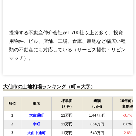
提携する不動産仲介会社が1,700社以上と多く、投資
用物件、ビル、店舗、工場、倉庫、農地など幅広い種
類の不動産にも対応している（サービス提供：リビン
マッチ）。
大仙市の土地相場ランキング（町＝大字）
坪単価
総額
10年前比
順位
町名
(万円)
(万円)
変動率
1
大曲通町
11万円
1,447万円
-3.7%
2
幸町
11万円
854万円
8.8%
3
大曲中通町
11万円
643万円
-2.6%