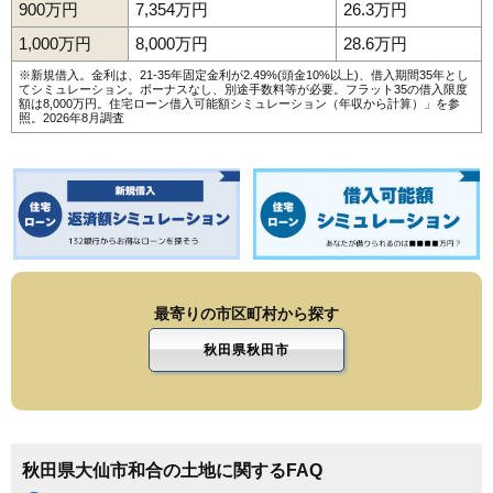
900万円
7,354万円
26.3万円
1,000万円
8,000万円
28.6万円
※新規借入。金利は、21-35年固定金利が2.49%(頭金10%以上)、借入期間35年とし
てシミュレーション。ボーナスなし、別途手数料等が必要。フラット35の借入限度
額は8,000万円。
住宅ローン借入可能額シミュレーション（年収から計算）
」を参
照。2026年8月調査
最寄りの市区町村から探す
秋田県秋田市
秋田県大仙市和合の土地に関するFAQ