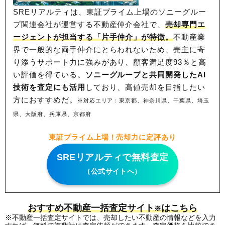
SREリアルティは、東証プライム上場のソニーグルー
プ関連会社が運営する不動産仲介会社で、
売却専門エ
ージェントが担当する「片手仲介」が特徴。
不動産業
界で一般的な両手仲介にとらわれないため、
売主に寄
り添うサポート力に強みがあり、顧客満足度93％と高
い評価を得ている。
ソニーグループと共同開発したAI
技術を査定にも活用
しており、高値売却を目指したい
方におすすめだ。
※対応エリア：東京都、神奈川県、千葉県、埼玉
県、大阪府、兵庫県、京都府
東証プライム上場！売却力に定評あり
SREリアルティで無料査定
（公式サイトへ）
おすすめ不動産一括査定サイト
はこちら
※
※不動産一括査定サイトでは、売却したい不動産の情報などを入力