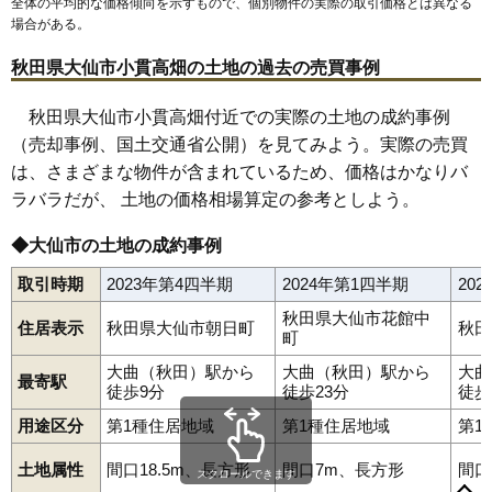
全体の平均的な価格傾向を示すもので、個別物件の実際の取引価格とは異なる
63
鑓見内
1.0万円
192万円
-21.4%
場合がある。
64
内小友
1.0万円
139万円
-34.2%
秋田県大仙市小貫高畑の土地の過去の売買事例
65
土川
1.0万円
61万円
-15.2%
66
豊岡
1.0万円
108万円
-8.1%
秋田県大仙市小貫高畑付近での実際の土地の成約事例
（売却事例、国土交通省公開）を見てみよう。実際の売買
67
横堀
0.9万円
141万円
-23.0%
は、さまざまな物件が含まれているため、価格はかなりバ
68
太田町国見
0.9万円
54万円
-4.2%
ラバラだが、 土地の価格相場算定の参考としよう。
69
木原田
0.9万円
128万円
-16.8%
70
協和船岡
0.9万円
142万円
-16.2%
◆大仙市の土地の成約事例
71
協和小種
0.8万円
83万円
-32.3%
取引時期
2023年第4四半期
2024年第1四半期
20
72
大沢郷宿
0.8万円
58万円
-22.8%
秋田県大仙市花館中
住居表示
秋田県大仙市朝日町
秋田
73
協和稲沢
0.8万円
73万円
-30.4%
町
74
清水
0.7万円
27万円
-13.8%
大曲（秋田）駅から
大曲（秋田）駅から
大曲
最寄駅
徒歩9分
徒歩23分
徒歩
75
堀見内
0.7万円
420万円
-7.6%
朝日町
飯田
内小友
大沢郷宿
太田町太田
太田町国見
用途区分
第1種住居地域
第1種住居地域
第1
76
太田町三本扇
0.7万円
30万円
-29.7%
太田町三本扇
太田町中里
太田町横沢
大花町
大曲
大曲あけぼの町
大曲飯田町
大曲金谷町
大曲上大町
77
太田町太田
0.7万円
27万円
-27.2%
土地属性
間口18.5m、長方形
間口7m、長方形
間口
大曲上栄町
大曲川原町
大曲栄町
大曲白金町
大曲住吉町
スクロールできます