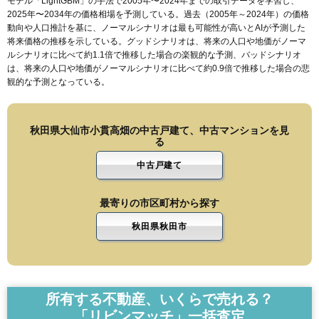
モデル「LightGBM」の手法で2005年〜2024年までの取引データを学習し、
2025年〜2034年の価格相場を予測している。過去（2005年～2024年）の価格
動向や人口推計を基に、ノーマルシナリオは最も可能性が高いとAIが予測した
将来価格の推移を示している。グッドシナリオは、将来の人口や地価がノーマ
ルシナリオに比べて約1.1倍で推移した場合の楽観的な予測、バッドシナリオ
は、将来の人口や地価がノーマルシナリオに比べて約0.9倍で推移した場合の悲
観的な予測となっている。
秋田県大仙市小貫高畑の中古戸建て、中古マンションを見
る
中古戸建て
最寄りの市区町村から探す
秋田県秋田市
所有する不動産、いくらで売れる？
「リビンマッチ」一括査定