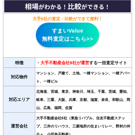
大手6社の査定・比較ができて便利！
すまいValue
無料査定はこちら>>
特徴
・
大手不動産会社6社が運営
する一括査定サイト
マンション、戸建て、土地、一棟マンション、一棟アパー
対応物件
ト、一棟ビル
北海道、宮城、東京、神奈川、埼玉、千葉、茨城、愛知、
対応エリア
岐阜、三重、大阪、兵庫、京都、滋賀、奈良、和歌山、岡
山、広島、福岡、佐賀
大手不動産会社6社（東急リバブル、住友不動産ステッ
運営会社
プ、三井のリハウス、三菱地所の住まいリレー、野村の仲
介＋、小田急不動産）