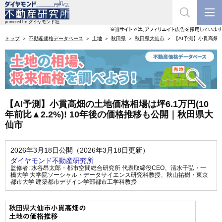
トップ
不動産価格データベース
土地
秋田県
秋田県大仙市
【AI予測】小貫高畑の
【AI予測】小貫高畑の土地価格相場は坪6.1万円(10
年前比▲2.2%)! 10年後の価格推移も公開｜秋田県大
仙市
2026年3月18日公開（2026年3月18日更新）
ダイヤモンド不動産研究所
監修者:
水谷昂太郎・都市空間総合研究所 代表取締役CEO
、
清水千弘・一
橋大学 大学院ソーシャル・データサイエンス研究科教授
、
秋山祐樹・東京
都市大学 建築都市デザイン学部都市工学科教授