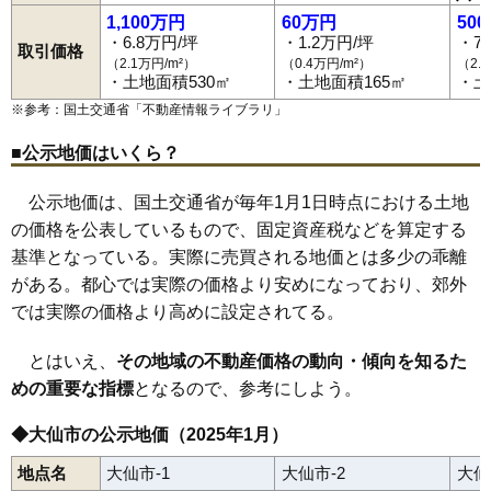
大曲須和町
大曲田町
大曲通町
大曲中通町
大曲西根
大曲花園町
大曲駅
神宮寺駅
大曲浜町
刈和野駅
大曲日の出町
峰吉川駅
大曲福住町
羽後境駅
羽後長野駅
大曲福見町
1,100万円
60万円
50
大曲船場町
羽後四ツ屋駅
大曲丸子町
北大曲駅
大曲丸の内町
大曲若葉町
小貫高畑
・6.8万円/坪
・1.2万円/坪
・7
取引価格
角間川町
上鴬野
刈和野
川目
北長野
北楢岡
木原田
協和稲沢
（2.1万円/m²）
（0.4万円/m²）
（2.
協和小種
協和境
協和船岡
協和峰吉川
強首
幸町
佐野町
清水
・土地面積530㎡
・土地面積165㎡
・土
神宮寺
高関上郷
高梨
土川
寺館
戸地谷
戸蒔
豊岡
豊川
長野
南外
橋本
花館
花館上町
花館中町
東川
福田
福田町
藤木
富士見町
※参考：国土交通省「
不動産情報ライブラリ
」
堀見内
鑓見内
横堀
四ツ屋
若竹町
和合
■公示地価はいくら？
公示地価は、国土交通省が毎年1月1日時点における土地
の価格を公表しているもので、固定資産税などを算定する
基準となっている。実際に売買される地価とは多少の乖離
がある。都心では実際の価格より安めになっており、郊外
では実際の価格より高めに設定されてる。
とはいえ、
その地域の不動産価格の動向・傾向を知るた
めの重要な指標
となるので、参考にしよう。
◆大仙市の公示地価（2025年1月）
地点名
大仙市-1
大仙市-2
大仙