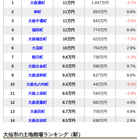
1
大曲通町
11万円
1,447万円
-3.7%
2
幸町
11万円
854万円
8.8%
3
大曲中通町
11万円
643万円
-2.6%
4
福田町
11万円
774万円
8.4%
5
大曲福住町
10万円
623万円
-7.5%
6
大花町
10万円
754万円
2.9%
7
朝日町
9.8万円
738万円
-5.3%
8
大曲白金町
9.5万円
596万円
9.7%
9
大曲須和町
9.4万円
637万円
8.6%
10
大曲丸の内町
9.4万円
442万円
-9.5%
11
大曲上栄町
8.9万円
534万円
-2.8%
12
大曲若葉町
8.7万円
682万円
4.0%
13
大曲田町
8.7万円
759万円
4.9%
14
大曲住吉町
8.5万円
638万円
2.9%
15
花館上町
8.4万円
627万円
7.3%
大仙市の土地相場ランキング（駅）
16
大曲上大町
8.3万円
595万円
-2.4%