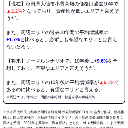
【現在】秋田県大仙市小貫高畑の価格は過去10年で
▲2.2%
となっており、資産性が低いエリアと言えそ
うだ。
また、周辺エリアの過去10年間の平均増減率の
+1.7%
と比べると、必ずしも有望なエリアとは言え
ないだろう。
【将来】ノーマルシナリオで、10年後に
+9.6%
を予
想しており、有望なエリアと言えそうだ。
また、周辺エリアの10年後の平均増減率が
▲9.1%
で
あるのに比べると、有望なエリアと言える。
※周辺エリア平均は、周囲の市町村・都道府県の単純平均
※水谷昂太郎氏（都市空間総合研究所 代表取締役CEO）の協力で作成。価格推
移は、国土交通省の「
不動産情報ライブラリ
」の不動産取引価格情報を参考に
価格を予測、2024年を基準年（現在価格）とした。AI（機械学習）による予測