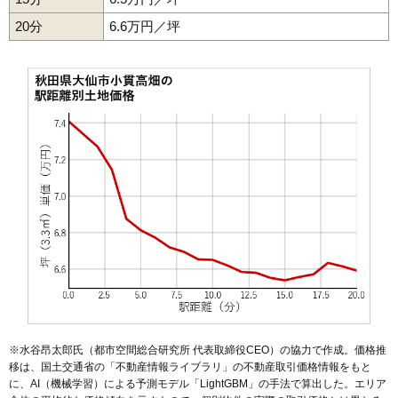
20分
48
高梨
6.6万円／坪
2.0万円
167万円
-11.4%
49
和合
1.9万円
177万円
-13.3%
50
協和境
1.9万円
211万円
-20.3%
51
北楢岡
1.9万円
148万円
-13.9%
52
上鴬野
1.8万円
205万円
-23.8%
53
太田町横沢
1.6万円
78万円
-13.3%
54
福田
1.6万円
90万円
-7.1%
55
大曲西根
1.5万円
452万円
-18.3%
56
南外
1.5万円
101万円
-5.9%
57
豊川
1.4万円
65万円
1.4%
58
太田町中里
1.3万円
198万円
-17.5%
59
強首
1.3万円
162万円
-16.3%
60
協和峰吉川
1.1万円
203万円
-20.1%
※水谷昂太郎氏（都市空間総合研究所 代表取締役CEO）の協力で作成。価格推
61
寺館
1.1万円
185万円
-15.8%
移は、国土交通省の「
不動産情報ライブラリ
」の不動産取引価格情報をもと
に、AI（機械学習）による予測モデル「LightGBM」の手法で算出した。エリア
62
橋本
1.1万円
329万円
-13.0%