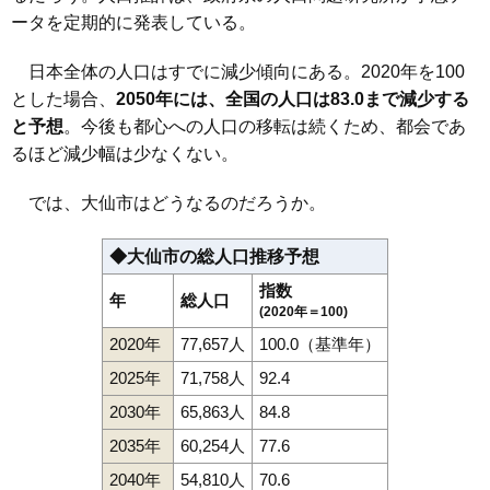
ータを定期的に発表している。
日本全体の人口はすでに減少傾向にある。2020年を100
とした場合、
2050年には、全国の人口は83.0まで減少する
と予想
。今後も都心への人口の移転は続くため、都会であ
るほど減少幅は少なくない。
では、大仙市はどうなるのだろうか。
◆大仙市の総人口推移予想
指数
年
総人口
(2020年＝100)
2020年
77,657人
100.0（基準年）
2025年
71,758人
92.4
2030年
65,863人
84.8
2035年
60,254人
77.6
2040年
54,810人
70.6