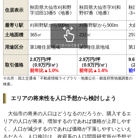
秋田県大仙市刈和野
秋田県大仙市字刈和
秋田
住居表示
字沼田13番5《地番》
野87番《地番》
-3-4
最寄り駅
刈和野駅から500m
刈和野駅から900m
大曲
土地面積
365㎡
232㎡
297
スクロールできます
用途区分
第1種住居地域
第1種住居地域
第1
2.8万円/坪
2.9万円/坪
9.6
取引価格
（0.9万円/㎡）
（0.9万円/㎡）
（2
前年比▲1.0%
前年比▲1.4%
前年
※出所：国土交通省「
不動産情報ライブラリ・地価公示・都道府県地価調査の
検索
」
エリアの将来性を人口予想から検討しよう
大仙市の将来の人口はどうなるのだろうか。購入するエ
リアの人口が将来、増加するのであれば価格が上昇しやす
く、人口が減少するのであれば価格が下落しやすいといえ
るだろう。人口推計は、政府系の人口問題研究所が予想デ