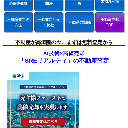
土地売却法
の基礎知識
却法
法
不動産査定の
一括査定サイ
不動産売却
不動産の相続
方法
ト比較
TOP
不動産が高値圏の今、まずは無料査定から
AI技術×高値売却
「SREリアルティ」の不動産査定