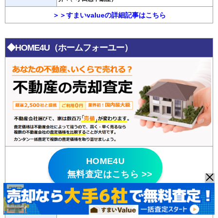
＞＞すまいvalueの詳細記事はこちら
◆HOME4U（ホームフォーユー）
HOME4U
無料査定はこちら >>
・悪質な不動産会社はパトロールにより排除して
いる