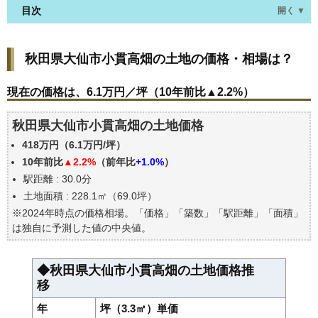
目次
開く ▼
秋田県大仙市小貫高畑の土地の価格・相場は？
秋田県大仙市小貫高畑の土地の価格・相場は？
現在の価格は、6.1万円／坪（10年前比▲2.2%）
価格を詳細に分析しよう
現在の価格は、6.1万円／坪（10年前比▲2.2%）
駅からの徒歩距離で価格はどうなる？
秋田県大仙市小貫高畑の土地価格
秋田県大仙市小貫高畑の土地の過去の売買事例
418万円（6.1万円/坪）
公示地価はいくら
10年前比
▲2.2%
（前年比
+1.0%
）
エリアの将来性を人口予想から検討しよう
駅距離 : 30.0分
自分の年収でいくらの不動産が買える？
土地面積 : 228.1㎡（69.0坪）
※2024年時点の価格相場。「価格」「築数」「駅距離」「面積」
は独自に予測した値の中央値。
◆秋田県大仙市小貫高畑の土地価格推
移
年
坪（3.3㎡）単価