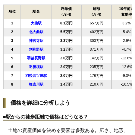
17
大曲飯田町
8.2万円
543万円
9.0%
坪単価
総額
10年前比
順位
駅名
(万円)
(万円)
変動率
18
大曲花園町
8.2万円
567万円
5.2%
1
大曲駅
8.1万円
657万円
3.2%
19
大曲船場町
8.2万円
640万円
4.4%
2
北大曲駅
5.5万円
402万円
-5.4%
20
若竹町
8.1万円
725万円
4.3%
3
神宮寺駅
3.3万円
303万円
-2.9%
21
富士見町
7.9万円
1,223万円
5.0%
4
刈和野駅
3.2万円
371万円
-4.7%
22
花館中町
7.7万円
690万円
6.0%
5
羽後長野駅
2.0万円
142万円
-12.6%
23
大曲栄町
7.6万円
581万円
6.4%
6
羽後境駅
2.0万円
235万円
-12.6%
24
大曲金谷町
7.6万円
532万円
-6.0%
7
羽後四ツ屋駅
2.0万円
176万円
-9.3%
25
大曲あけぼの町
7.5万円
684万円
2.2%
8
峰吉川駅
1.4万円
210万円
-16.5%
26
佐野町
7.2万円
709万円
4.1%
27
大曲福見町
6.7万円
516万円
1.3%
価格を詳細に分析しよう
28
大曲日の出町
6.7万円
624万円
6.3%
29
戸蒔
6.4万円
502万円
2.8%
■駅からの徒歩距離で価格はどうなる？
30
大曲浜町
6.3万円
699万円
-0.6%
土地の資産価値を決める要素は多数ある。広さ、地形、
31
大曲丸子町
6.2万円
498万円
-2.3%