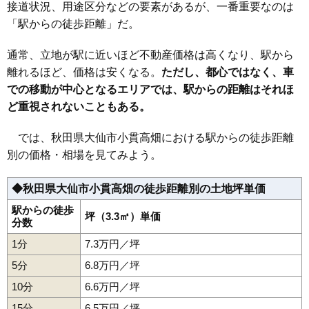
接道状況、用途区分などの要素があるが、一番重要なのは
32
小貫高畑
6.1万円
418万円
-2.2%
「駅からの徒歩距離」だ。
33
四ツ屋
5.4万円
418万円
-5.8%
34
大曲川原町
5.2万円
1,185万円
17.2%
通常、立地が駅に近いほど不動産価格は高くなり、駅から
35
川目
4.9万円
429万円
2.2%
離れるほど、価格は安くなる。
ただし、都心ではなく、車
での移動が中心となるエリアでは、駅からの距離はそれほ
36
戸地谷
4.4万円
373万円
-5.8%
ど重視されないこともある。
37
飯田
4.2万円
393万円
-1.4%
38
大曲
4.1万円
319万円
-5.5%
では、秋田県大仙市小貫高畑における駅からの徒歩距離
39
刈和野
4.0万円
425万円
-0.9%
別の価格・相場を見てみよう。
40
北長野
3.6万円
235万円
-5.3%
◆秋田県大仙市小貫高畑の徒歩距離別の土地坪単価
41
花館
3.3万円
747万円
0.1%
42
藤木
3.1万円
244万円
-0.7%
駅からの徒歩
坪（3.3㎡）単価
分数
43
神宮寺
2.8万円
278万円
-7.1%
1分
7.3万円／坪
44
角間川町
2.7万円
264万円
-9.1%
5分
6.8万円／坪
45
長野
2.5万円
216万円
-13.4%
10分
6.6万円／坪
46
東川
2.4万円
478万円
-4.6%
15分
6.5万円／坪
47
高関上郷
2.1万円
527万円
-2.6%