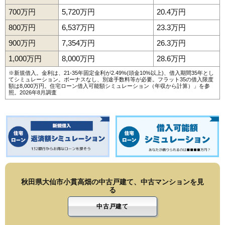
700万円
5,720万円
20.4万円
800万円
6,537万円
23.3万円
900万円
7,354万円
26.3万円
1,000万円
8,000万円
28.6万円
※新規借入。金利は、21-35年固定金利が2.49%(頭金10%以上)、借入期間35年とし
てシミュレーション。ボーナスなし、別途手数料等が必要。フラット35の借入限度
額は8,000万円。
住宅ローン借入可能額シミュレーション（年収から計算）
」を参
照。2026年8月調査
秋田県大仙市小貫高畑の中古戸建て、中古マンションを見
る
中古戸建て