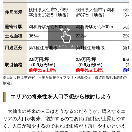
秋田県大仙市刈和野
秋田県大仙市字刈和
秋田
住居表示
字沼田13番5《地番》
野87番《地番》
-3-4
最寄り駅
刈和野駅から500m
刈和野駅から900m
大曲
土地面積
365㎡
232㎡
297
スクロールできます
用途区分
第1種住居地域
第1種住居地域
第1
2.8万円/坪
2.9万円/坪
9.6
取引価格
（0.9万円/㎡）
（0.9万円/㎡）
（2
前年比▲1.0%
前年比▲1.4%
前年
※出所：国土交通省「
不動産情報ライブラリ・地価公示・都道府県地価調査の
検索
」
エリアの将来性を人口予想から検討しよう
大仙市の将来の人口はどうなるのだろうか。購入するエ
リアの人口が将来、増加するのであれば価格が上昇しやす
く、人口が減少するのであれば価格が下落しやすいといえ