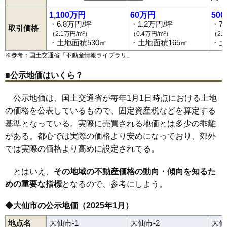
大曲須和町
大曲田町
大曲通町
大曲中通町
大曲西根
大曲花園町
大曲駅
神宮寺駅
大曲浜町
刈和野駅
大曲日の出町
峰吉川駅
大曲福住町
羽後境駅
羽後長野駅
大曲福見町
1,100万円
60万円
50
大曲船場町
羽後四ツ屋駅
大曲丸子町
北大曲駅
大曲丸の内町
大曲若葉町
小貫高畑
・6.8万円/坪
・1.2万円/坪
・7
角間川町
上鴬野
刈和野
川目
北長野
北楢岡
木原田
協和稲沢
取引価格
協和小種
協和境
協和船岡
協和峰吉川
強首
幸町
佐野町
清水
（2.1万円/m²）
（0.4万円/m²）
（2.
神宮寺
高関上郷
高梨
土川
寺館
戸地谷
戸蒔
豊岡
豊川
長野
南外
・土地面積530㎡
・土地面積165㎡
・土
橋本
花館
花館上町
花館中町
東川
福田
福田町
藤木
富士見町
※参考：国土交通省「
不動産情報ライブラリ
」
堀見内
鑓見内
横堀
四ツ屋
若竹町
和合
■公示地価はいくら？
公示地価は、国土交通省が毎年1月1日時点における土地
の価格を公表しているもので、固定資産税などを算定する
基準となっている。実際に売買される地価とは多少の乖離
がある。都心では実際の価格より安めになっており、郊外
では実際の価格より高めに設定されてる。
とはいえ、
その地域の不動産価格の動向・傾向を知るた
めの重要な指標
となるので、参考にしよう。
◆大仙市の公示地価（2025年1月）
地点名
大仙市-1
大仙市-2
大仙