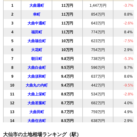
1
大曲通町
11万円
1,447万円
-3.7%
2
幸町
11万円
854万円
8.8%
3
大曲中通町
11万円
643万円
-2.6%
4
福田町
11万円
774万円
8.4%
5
大曲福住町
10万円
623万円
-7.5%
6
大花町
10万円
754万円
2.9%
7
朝日町
9.8万円
738万円
-5.3%
8
大曲白金町
9.5万円
596万円
9.7%
9
大曲須和町
9.4万円
637万円
8.6%
10
大曲丸の内町
9.4万円
442万円
-9.5%
11
大曲上栄町
8.9万円
534万円
-2.8%
12
大曲若葉町
8.7万円
682万円
4.0%
13
大曲田町
8.7万円
759万円
4.9%
14
大曲住吉町
8.5万円
638万円
2.9%
15
花館上町
8.4万円
627万円
7.3%
大仙市の土地相場ランキング（駅）