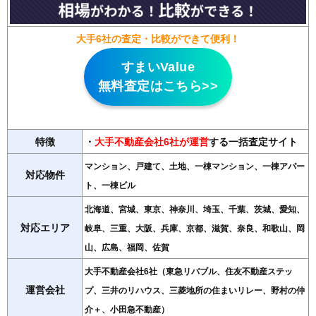
大手6社の査定・比較ができて便利！
すまいValue
無料査定はこちら>>
特徴
・
大手不動産会社6社が運営
する一括査定サイト
マンション、戸建て、土地、一棟マンション、一棟アパー
対応物件
ト、一棟ビル
北海道、宮城、東京、神奈川、埼玉、千葉、茨城、愛知、
対応エリア
岐阜、三重、大阪、兵庫、京都、滋賀、奈良、和歌山、岡
山、広島、福岡、佐賀
大手不動産会社6社（東急リバブル、住友不動産ステッ
運営会社
プ、三井のリハウス、三菱地所の住まいリレー、野村の仲
介＋、小田急不動産）