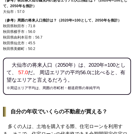
（参考）秋田県大仙市鑓見内のあるエリアの人口推計は？（2020年=100とし
て、2050年を推計）
大仙市：57.0
（参考）周囲の将来人口推計は？（2020年=100として、2050年を推計）
秋田県秋田市：71.8
秋田県横手市：56.0
秋田県由利本荘市：56.7
秋田県仙北市：45.5
秋田県美郷町：50.2
大仙市の将来人口（2050年）は、2020年=100とし
て、
57.0
だ。 周辺エリアの平均56.0に比べると、有
望なエリアと言えるだろう。
※周辺エリア平均は、周囲の市町村・都道府県の単純平均
自分の年収でいくらの不動産が買える？
多くの人は、土地を購入する際、住宅ローンを利用す
る。そこで、住宅ローンの代表格である全期間固定住宅ロ