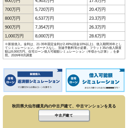
600万円
4,903万円
17.5万円
700万円
5,720万円
20.4万円
800万円
6,537万円
23.3万円
900万円
7,354万円
26.3万円
1,000万円
8,000万円
28.6万円
※新規借入。金利は、21-35年固定金利が2.49%(頭金10%以上)、借入期間35年とし
てシミュレーション。ボーナスなし、別途手数料等が必要。フラット35の借入限度
額は8,000万円。
住宅ローン借入可能額シミュレーション（年収から計算）
」を参
照。2026年8月調査
秋田県大仙市鑓見内の中古戸建て、中古マンションを見る
中古戸建て