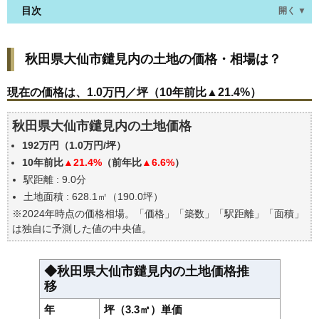
目次
開く ▼
秋田県大仙市鑓見内の土地の価格・相場は？
秋田県大仙市鑓見内の土地の価格・相場は？
現在の価格は、1.0万円／坪（10年前比▲21.4%）
価格を詳細に分析しよう
現在の価格は、1.0万円／坪（10年前比▲21.4%）
駅からの徒歩距離で価格はどうなる？
秋田県大仙市鑓見内の土地価格
秋田県大仙市鑓見内の土地の過去の売買事例
192万円（1.0万円/坪）
公示地価はいくら
10年前比
▲21.4%
（前年比
▲6.6%
）
エリアの将来性を人口予想から検討しよう
駅距離 : 9.0分
自分の年収でいくらの不動産が買える？
土地面積 : 628.1㎡（190.0坪）
※2024年時点の価格相場。「価格」「築数」「駅距離」「面積」
は独自に予測した値の中央値。
◆秋田県大仙市鑓見内の土地価格推
移
年
坪（3.3㎡）単価