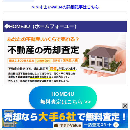
＞＞すまいvalueの詳細記事はこちら
◆HOME4U（ホームフォーユー）
HOME4U
無料査定はこちら >>
・悪質な不動産会社はパトロールにより排除して
いる