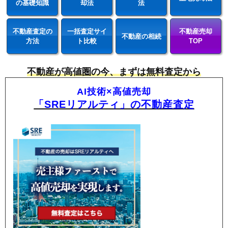
の基礎知識
却法
法
不動産査定の
一括査定サイ
不動産売却
不動産の相続
方法
ト比較
TOP
不動産が高値圏の今、まずは無料査定から
AI技術×高値売却
「SREリアルティ」の不動産査定