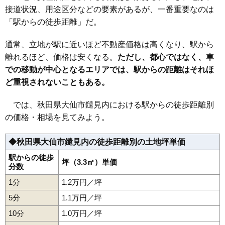
接道状況、用途区分などの要素があるが、一番重要なのは
32
小貫高畑
6.1万円
418万円
-2.2%
「駅からの徒歩距離」だ。
33
四ツ屋
5.4万円
418万円
-5.8%
34
大曲川原町
5.2万円
1,185万円
17.2%
通常、立地が駅に近いほど不動産価格は高くなり、駅から
35
川目
4.9万円
429万円
2.2%
離れるほど、価格は安くなる。
ただし、都心ではなく、車
での移動が中心となるエリアでは、駅からの距離はそれほ
36
戸地谷
4.4万円
373万円
-5.8%
ど重視されないこともある。
37
飯田
4.2万円
393万円
-1.4%
38
大曲
4.1万円
319万円
-5.5%
では、秋田県大仙市鑓見内における駅からの徒歩距離別
39
刈和野
4.0万円
425万円
-0.9%
の価格・相場を見てみよう。
40
北長野
3.6万円
235万円
-5.3%
◆秋田県大仙市鑓見内の徒歩距離別の土地坪単価
41
花館
3.3万円
747万円
0.1%
42
藤木
3.1万円
244万円
-0.7%
駅からの徒歩
坪（3.3㎡）単価
分数
43
神宮寺
2.8万円
278万円
-7.1%
1分
1.2万円／坪
44
角間川町
2.7万円
264万円
-9.1%
5分
1.1万円／坪
45
長野
2.5万円
216万円
-13.4%
10分
1.0万円／坪
46
東川
2.4万円
478万円
-4.6%