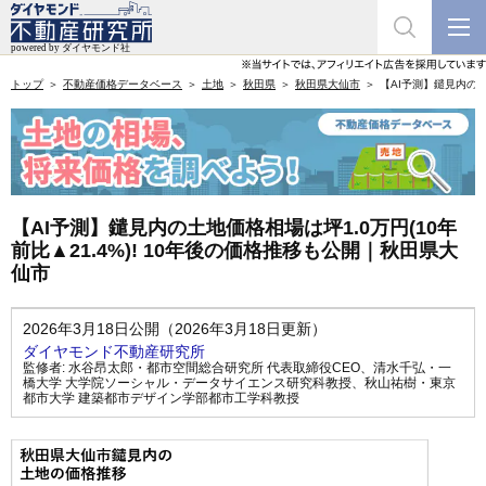
トップ
不動産価格データベース
土地
秋田県
秋田県大仙市
【AI予測】鑓見内の土
【AI予測】鑓見内の土地価格相場は坪1.0万円(10年
前比▲21.4%)! 10年後の価格推移も公開｜秋田県大
仙市
2026年3月18日公開（2026年3月18日更新）
ダイヤモンド不動産研究所
監修者:
水谷昂太郎・都市空間総合研究所 代表取締役CEO
、
清水千弘・一
橋大学 大学院ソーシャル・データサイエンス研究科教授
、
秋山祐樹・東京
都市大学 建築都市デザイン学部都市工学科教授