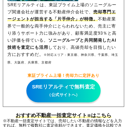
SREリアルティは、東証プライム上場のソニーグルー
プ関連会社が運営する不動産仲介会社で、
売却専門エ
ージェントが担当する「片手仲介」が特徴。
不動産業
界で一般的な両手仲介にとらわれないため、
売主に寄
り添うサポート力に強みがあり、顧客満足度93％と高
い評価を得ている。
ソニーグループと共同開発したAI
技術を査定にも活用
しており、高値売却を目指したい
方におすすめだ。
※対応エリア：東京都、神奈川県、千葉県、埼玉
県、大阪府、兵庫県、京都府
東証プライム上場！売却力に定評あり
SREリアルティで無料査定
（公式サイトへ）
おすすめ不動産一括査定サイト
はこちら
※
※不動産一括査定サイトでは、売却したい不動産の情報などを入力
すれば、無料で複数社に査定依頼ができます。査定価格を比較でき