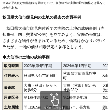
全体の平均的な価格傾向を示すもので、個別物件の実際の取引価格とは異なる
63
鑓見内
1.0万円
192万円
-21.4%
場合がある。
64
内小友
1.0万円
139万円
-34.2%
秋田県大仙市鑓見内の土地の過去の売買事例
65
土川
1.0万円
61万円
-15.2%
66
豊岡
1.0万円
108万円
-8.1%
秋田県大仙市鑓見内付近での実際の土地の成約事例（売
却事例、国土交通省公開）を見てみよう。実際の売買は、
67
横堀
0.9万円
141万円
-23.0%
さまざまな物件が含まれているため、価格はかなりバラバ
68
太田町国見
0.9万円
54万円
-4.2%
ラだが、 土地の価格相場算定の参考としよう。
69
木原田
0.9万円
128万円
-16.8%
70
協和船岡
0.9万円
142万円
-16.2%
◆大仙市の土地の成約事例
71
協和小種
0.8万円
83万円
-32.3%
取引時期
2023年第4四半期
2024年第1四半期
20
72
大沢郷宿
0.8万円
58万円
-22.8%
秋田県大仙市花館中
住居表示
秋田県大仙市朝日町
秋田
73
協和稲沢
0.8万円
73万円
-30.4%
町
74
清水
0.7万円
27万円
-13.8%
大曲（秋田）駅から
大曲（秋田）駅から
大曲
最寄駅
徒歩9分
徒歩23分
徒歩
75
堀見内
0.7万円
420万円
-7.6%
朝日町
飯田
内小友
大沢郷宿
太田町太田
太田町国見
用途区分
第1種住居地域
第1種住居地域
第1
太田町三本扇
太田町中里
太田町横沢
大花町
大曲
76
太田町三本扇
0.7万円
30万円
-29.7%
大曲あけぼの町
大曲飯田町
大曲金谷町
大曲上大町
77
太田町太田
0.7万円
27万円
-27.2%
大曲上栄町
大曲川原町
大曲栄町
大曲白金町
大曲住吉町
土地属性
間口18.5m、長方形
間口7m、長方形
間口
スクロールできます