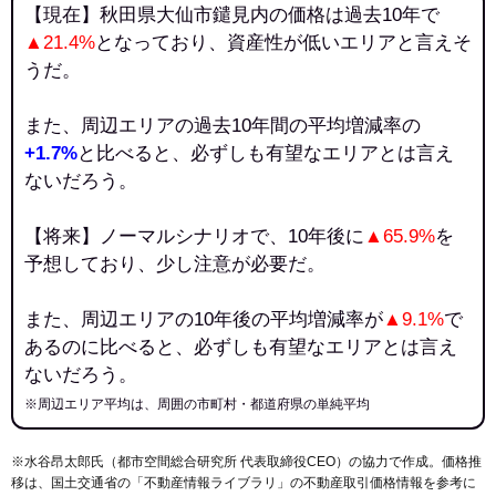
【現在】秋田県大仙市鑓見内の価格は過去10年で
▲21.4%
となっており、資産性が低いエリアと言えそ
うだ。
また、周辺エリアの過去10年間の平均増減率の
+1.7%
と比べると、必ずしも有望なエリアとは言え
ないだろう。
【将来】ノーマルシナリオで、10年後に
▲65.9%
を
予想しており、少し注意が必要だ。
また、周辺エリアの10年後の平均増減率が
▲9.1%
で
あるのに比べると、必ずしも有望なエリアとは言え
ないだろう。
※周辺エリア平均は、周囲の市町村・都道府県の単純平均
※水谷昂太郎氏（都市空間総合研究所 代表取締役CEO）の協力で作成。価格推
移は、国土交通省の「
不動産情報ライブラリ
」の不動産取引価格情報を参考に