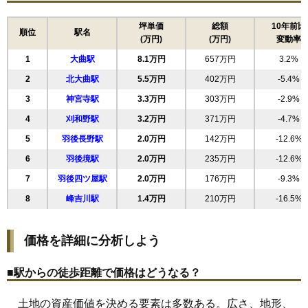
16
大曲上大町
8.3万円
595万円
-2.4%
17
大曲飯田町
8.2万円
543万円
9.0%
坪単価
総額
10年前比
順位
駅名
(万円)
(万円)
変動率
18
大曲花園町
8.2万円
567万円
5.2%
1
大曲駅
8.1万円
657万円
3.2%
19
大曲船場町
8.2万円
640万円
4.4%
2
北大曲駅
5.5万円
402万円
-5.4%
20
若竹町
8.1万円
725万円
4.3%
3
神宮寺駅
3.3万円
303万円
-2.9%
21
富士見町
7.9万円
1,223万円
5.0%
4
刈和野駅
3.2万円
371万円
-4.7%
22
花館中町
7.7万円
690万円
6.0%
5
羽後長野駅
2.0万円
142万円
-12.6%
23
大曲栄町
7.6万円
581万円
6.4%
6
羽後境駅
2.0万円
235万円
-12.6%
24
大曲金谷町
7.6万円
532万円
-6.0%
7
羽後四ツ屋駅
2.0万円
176万円
-9.3%
25
大曲あけぼの町
7.5万円
684万円
2.2%
8
峰吉川駅
1.4万円
210万円
-16.5%
26
佐野町
7.2万円
709万円
4.1%
27
大曲福見町
6.7万円
516万円
1.3%
価格を詳細に分析しよう
28
大曲日の出町
6.7万円
624万円
6.3%
29
戸蒔
6.4万円
502万円
2.8%
■駅からの徒歩距離で価格はどうなる？
30
大曲浜町
6.3万円
699万円
-0.6%
土地の資産価値を決める要素は多数ある。広さ、地形、
31
大曲丸子町
6.2万円
498万円
-2.3%