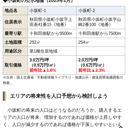
◆小坂町の公示地価（2025年1月）
地点名
小坂町-1
小坂町-2
秋田県小坂町小坂字上
秋田県小坂町小坂字山
住居表示
田表41番15《地番》
崎2番100《地番》
最寄り駅
十和田南駅から9500m
十和田南駅から7500m
土地面積
292㎡
254㎡
用途区分
第1種住居地域
3.0万円/坪
2.0万円/坪
取引価格
（0.9万円/㎡）
（0.6万円/㎡）
前年比▲1.6%
前年比▲2.3%
※出所：国土交通省「
不動産情報ライブラリ・地価公示・都道府県地価調査の
検索
」
エリアの将来性を人口予想から検討しよう
小坂町の将来の人口はどうなるのだろうか。購入するエ
リアの人口が将来、増加するのであれば価格が上昇しやす
く、人口が減少するのであれば価格が下落しやすいといえ