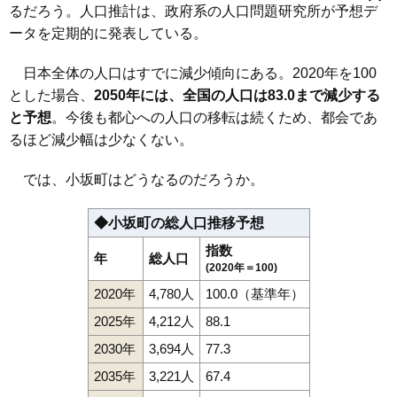
るだろう。人口推計は、政府系の人口問題研究所が予想デ
荒谷
上向
小坂
小坂鉱山
ータを定期的に発表している。
日本全体の人口はすでに減少傾向にある。2020年を100
とした場合、
2050年には、全国の人口は83.0まで減少する
と予想
。今後も都心への人口の移転は続くため、都会であ
るほど減少幅は少なくない。
では、小坂町はどうなるのだろうか。
◆小坂町の総人口推移予想
指数
年
総人口
(2020年＝100)
2020年
4,780人
100.0（基準年）
2025年
4,212人
88.1
2030年
3,694人
77.3
2035年
3,221人
67.4