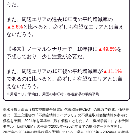
うだ。
また、周辺エリアの過去10年間の平均増減率の
▲5.6%
と比べると、必ずしも有望なエリアとは言え
ないだろう。
【将来】ノーマルシナリオで、10年後に
▲49.5%
を
予想しており、少し注意が必要だ。
また、周辺エリアの10年後の平均増減率が
▲11.1%
であるのに比べると、必ずしも有望なエリアとは言
えないだろう。
※周辺エリア平均は、周囲の市町村・都道府県の単純平均
※水谷昂太郎氏（都市空間総合研究所 代表取締役CEO）の協力で作成。価格推
移は、国土交通省の「
不動産情報ライブラリ
」の不動産取引価格情報を参考に
価格を予測、2024年を基準年（現在価格）とした。AI（機械学習）による予測
モデル「LightGBM」の手法で2005年〜2024年までの取引データを学習し、
2025年〜2034年の価格相場を予測している。過去（2005年～2024年）の価格