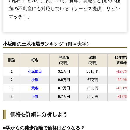
用物件、ビル、店舗、工場、倉庫、農地など幅広い種
類の不動産にも対応している（サービス提供：リビン
マッチ）。
小坂町の土地相場ランキング（町＝大字）
坪単価
総額
10年前比
順位
町名
(万円)
(万円)
変動率
1
小坂鉱山
3.1万円
331万円
-12.8%
2
小坂
0.8万円
67万円
-32.4%
3
荒谷
0.7万円
63万円
-18.1%
4
上向
0.7万円
59万円
-31.0%
価格を詳細に分析しよう
■駅からの徒歩距離で価格はどうなる？