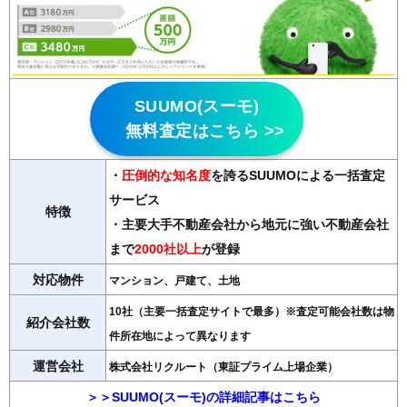
SUUMO(スーモ)
無料査定はこちら >>
・
圧倒的な知名度
を誇るSUUMOによる一括査定
サービス
特徴
・主要大手不動産会社から地元に強い不動産会社
まで
2000社以上
が登録
対応物件
マンション、戸建て、土地
10社（主要一括査定サイトで最多）※査定可能会社数は物
紹介会社数
件所在地によって異なります
運営会社
株式会社リクルート（東証プライム上場企業）
＞＞SUUMO(スーモ)の詳細記事はこちら