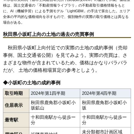
移は、国土交通省の「
不動産情報ライブラリ
」の不動産取引価格情報をもと
に、AI（機械学習）による予測モデル「LightGBM」の手法で算出した。エリア
全体の平均的な価格傾向を示すもので、個別物件の実際の取引価格とは異なる
場合がある。
秋田県小坂町上向の土地の過去の売買事例
秋田県小坂町上向付近での実際の土地の成約事例（売却
事例、国土交通省公開）を見てみよう。実際の売買は、さ
まざまな物件が含まれているため、価格はかなりバラバラ
だが、 土地の価格相場算定の参考としよう。
◆小坂町の土地の成約事例
取引時期
2024年第1四半期
2024年第4四半期
秋田県鹿角郡小坂町小
秋田県鹿角郡小坂町小
住居表示
坂鉱山
坂
十和田南駅から徒歩ー
十和田南駅から徒歩ー
最寄駅
分
分
未分類都市計画区域