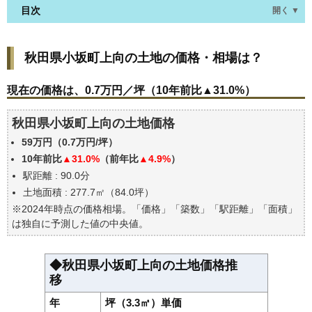
目次
開く ▼
秋田県小坂町上向の土地の価格・相場は？
秋田県小坂町上向の土地の価格・相場は？
現在の価格は、0.7万円／坪（10年前比▲31.0%）
価格を詳細に分析しよう
現在の価格は、0.7万円／坪（10年前比▲31.0%）
駅からの徒歩距離で価格はどうなる？
秋田県小坂町上向の土地価格
秋田県小坂町上向の土地の過去の売買事例
59万円（0.7万円/坪）
公示地価はいくら
10年前比
▲31.0%
（前年比
▲4.9%
）
エリアの将来性を人口予想から検討しよう
駅距離 : 90.0分
自分の年収でいくらの不動産が買える？
土地面積 : 277.7㎡（84.0坪）
※2024年時点の価格相場。「価格」「築数」「駅距離」「面積」
は独自に予測した値の中央値。
◆秋田県小坂町上向の土地価格推
移
年
坪（3.3㎡）単価