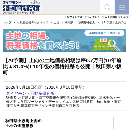
トップ
不動産価格データベース
土地
秋田県
秋田県小坂町
【AI予測】上向の土地
【AI予測】上向の土地価格相場は坪0.7万円(10年前
比▲31.0%)! 10年後の価格推移も公開｜秋田県小坂
町
2026年3月18日公開（2026年3月18日更新）
ダイヤモンド不動産研究所
監修者:
水谷昂太郎・都市空間総合研究所 代表取締役CEO
、
清水千弘・一
橋大学 大学院ソーシャル・データサイエンス研究科教授
、
秋山祐樹・東京
都市大学 建築都市デザイン学部都市工学科教授