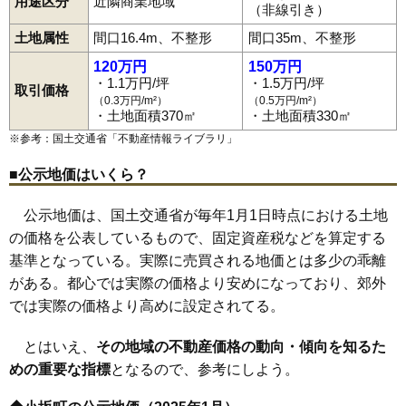
用途区分
近隣商業地域
（非線引き）
土地属性
間口16.4m、不整形
間口35m、不整形
120万円
150万円
・1.1万円/坪
・1.5万円/坪
取引価格
（0.3万円/m²）
（0.5万円/m²）
・土地面積370㎡
・土地面積330㎡
※参考：国土交通省「
不動産情報ライブラリ
」
■公示地価はいくら？
公示地価は、国土交通省が毎年1月1日時点における土地
の価格を公表しているもので、固定資産税などを算定する
基準となっている。実際に売買される地価とは多少の乖離
がある。都心では実際の価格より安めになっており、郊外
では実際の価格より高めに設定されてる。
とはいえ、
その地域の不動産価格の動向・傾向を知るた
めの重要な指標
となるので、参考にしよう。