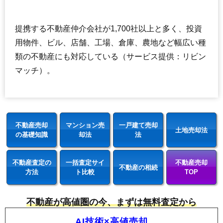
提携する不動産仲介会社が1,700社以上と多く、投資
用物件、ビル、店舗、工場、倉庫、農地など幅広い種
類の不動産にも対応している（サービス提供：リビン
マッチ）。
不動産売却
マンション売
一戸建て売却
土地売却法
の基礎知識
却法
法
不動産査定の
一括査定サイ
不動産売却
不動産の相続
方法
ト比較
TOP
不動産が高値圏の今、まずは無料査定から
AI技術×高値売却