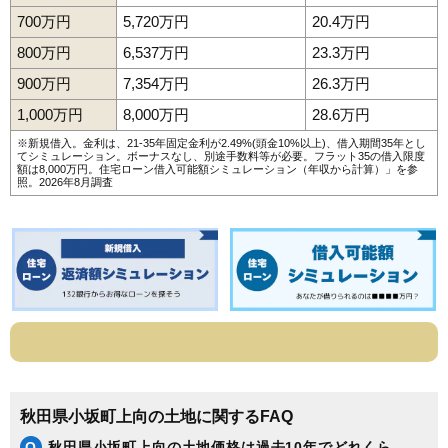
700万円
5,720万円
20.4万円
800万円
6,537万円
23.3万円
900万円
7,354万円
26.3万円
1,000万円
8,000万円
28.6万円
※新規借入。金利は、21-35年固定金利が2.49%(頭金10%以上)、借入期間35年とし
てシミュレーション。ボーナスなし、別途手数料等が必要。フラット35の借入限度
額は8,000万円。
住宅ローン借入可能額シミュレーション（年収から計算）
」を参
照。2026年8月調査
秋田県小坂町上向の土地に関するFAQ
Q
秋田県小坂町上向の土地価格は過去10年でどれくら