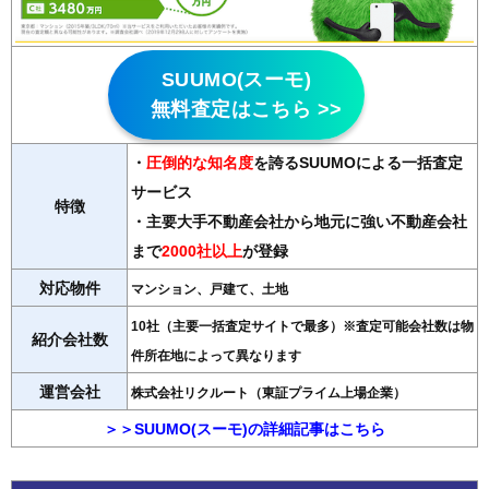
SUUMO(スーモ)
無料査定はこちら >>
・
圧倒的な知名度
を誇るSUUMOによる一括査定
サービス
特徴
・主要大手不動産会社から地元に強い不動産会社
まで
2000社以上
が登録
対応物件
マンション、戸建て、土地
10社（主要一括査定サイトで最多）※査定可能会社数は物
紹介会社数
件所在地によって異なります
運営会社
株式会社リクルート（東証プライム上場企業）
＞＞SUUMO(スーモ)の詳細記事はこちら