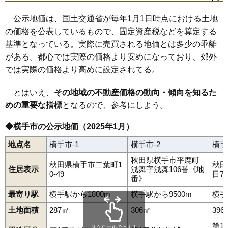
山内土渕
山内平野沢
三本柳
三枚橋
静町
清水町新田
下境
下八丁
十文字町植田
十文字町腕越
十文字町上鍋倉
十文字駅
醍醐駅
柳田駅
横手駅
相野々駅
79
雄物川町薄井
0.9万円
129万円
-15.8%
十文字町佐賀会
十文字町十五野新田
十文字町梨木
公示地価は、国土交通省が毎年1月1日時点における土地
十文字町仁井田
十文字町西原二番町
十文字町宝竜
80
大森町上溝
0.9万円
142万円
-33.3%
の価格を公表しているもので、固定資産税などを算定する
十文字町睦合
城南町
杉沢
杉目
大雄
中央町
塚堀
根岸町
羽黒町
平鹿町浅舞
平鹿町上吉田
平鹿町下鍋倉
平鹿町醍醐
基準となっている。実際に売買される地価とは多少の乖離
81
雄物川町矢神
0.8万円
139万円
4.7%
平鹿町樽見内
平鹿町中吉田
平城町
婦気大堤
二葉町
本郷町
がある。都心では実際の価格より安めになっており、郊外
前郷
前郷二番町
増田町増田
南町
明永町
睦成
本町
安田
安本
82
柳田
0.6万円
349万円
-38.3%
柳田
八幡
横手町
四日町
条里
駅西
では実際の価格より高めに設定されてる。
とはいえ、
その地域の不動産価格の動向・傾向を知るた
めの重要な指標
となるので、参考にしよう。
◆横手市の公示地価（2025年1月）
地点名
横手市-1
横手市-2
横手
秋田県横手市平鹿町
秋田県横手市二葉町1
秋田
住居表示
浅舞字浅舞106番《地
0-49
目7
番》
最寄り駅
横手駅から1800m
横手駅から9500m
横手
土地面積
287㎡
306㎡
396
第1
スクロールできます