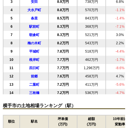
3
安田
8.9万円
738万円
6.8%
4
大水戸町
8.8万円
570万円
-1.1%
5
条里
8.5万円
843万円
-1.4%
6
駅前町
8.3万円
368万円
-7.1%
7
朝倉町
8.3万円
521万円
3.0%
8
梅の木町
8.2万円
543万円
2.2%
9
平城町
7.8万円
518万円
-4.4%
10
根岸町
7.7万円
462万円
-1.7%
11
四日町
7.7万円
1,296万円
-8.6%
12
前郷
7.6万円
458万円
4.7%
13
二葉町
7.2万円
411万円
-5.6%
14
三枚橋
7.2万円
536万円
-4.7%
15
駅西
7.1万円
363万円
-13.4%
横手市の土地相場ランキング（駅）
16
本町
7.1万円
388万円
-11.1%
17
本郷町
6.9万円
538万円
2.0%
坪単価
総額
10年前比
順位
駅名
(万円)
(万円)
変動率
18
旭川
6.4万円
657万円
2.0%