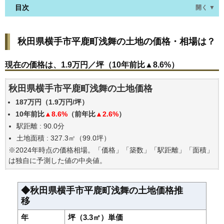
目次
開く ▼
秋田県横手市平鹿町浅舞の土地の価格・相場は？
秋田県横手市平鹿町浅舞の土地の価格・相場は？
現在の価格は、1.9万円／坪（10年前比▲8.6%）
価格を詳細に分析しよう
現在の価格は、1.9万円／坪（10年前比▲8.6%）
駅からの徒歩距離で価格はどうなる？
秋田県横手市平鹿町浅舞の土地価格
秋田県横手市平鹿町浅舞の土地の過去の売買事例
187万円（1.9万円/坪）
公示地価はいくら
10年前比
▲8.6%
（前年比
▲2.6%
）
エリアの将来性を人口予想から検討しよう
駅距離 : 90.0分
自分の年収でいくらの不動産が買える？
土地面積 : 327.3㎡（99.0坪）
※2024年時点の価格相場。「価格」「築数」「駅距離」「面積」
は独自に予測した値の中央値。
◆秋田県横手市平鹿町浅舞の土地価格推
移
年
坪（3.3㎡）単価