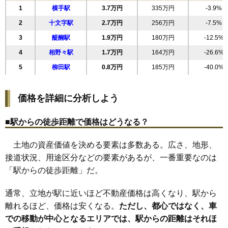
1
横手駅
3.7万円
335万円
-3.9%
19
大町
6.0万円
638万円
-11.6%
2
十文字駅
2.7万円
256万円
-7.5%
20
横手町
6.0万円
781万円
-1.1%
3
醍醐駅
1.9万円
180万円
-12.5%
21
駅南
6.0万円
821万円
-0.1%
4
相野々駅
1.7万円
164万円
-26.6%
22
三本柳
5.8万円
421万円
0.9%
5
柳田駅
0.8万円
185万円
-40.0%
23
城南町
5.8万円
515万円
-0.5%
24
幸町
5.8万円
246万円
-8.6%
価格を詳細に分析しよう
25
朝日が丘
5.8万円
485万円
6.3%
26
睦成
5.6万円
461万円
-0.8%
■駅からの徒歩距離で価格はどうなる？
27
羽黒町
5.6万円
648万円
-2.2%
土地の資産価値を決める要素は多数ある。広さ、地形、
28
中央町
5.5万円
235万円
-17.1%
接道状況、用途区分などの要素があるが、一番重要なのは
29
十文字町腕越
5.4万円
438万円
-4.8%
「駅からの徒歩距離」だ。
十文字町西原二
30
5.4万円
467万円
2.9%
番町
通常、立地が駅に近いほど不動産価格は高くなり、駅から
31
十文字町仁井田
5.2万円
528万円
0.2%
離れるほど、価格は安くなる。
ただし、都心ではなく、車
32
婦気大堤
5.2万円
611万円
-8.4%
での移動が中心となるエリアでは、駅からの距離はそれほ
33
静町
5.0万円
431万円
4.4%