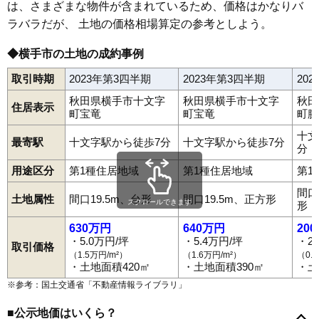
は、さまざまな物件が含まれているため、価格はかなりバ
64
金沢中野
1.4万円
215万円
-16.1%
ラバラだが、 土地の価格相場算定の参考としよう。
65
雄物川町沼館
1.4万円
134万円
-25.2%
◆横手市の土地の成約事例
66
山内土渕
1.4万円
202万円
-28.4%
67
平鹿町中吉田
1.3万円
113万円
-21.6%
取引時期
2023年第3四半期
2023年第3四半期
20
68
安本
1.2万円
87万円
-9.2%
秋田県横手市十文字
秋田県横手市十文字
秋田
住居表示
町宝竜
町宝竜
町腕
69
塚堀
1.2万円
106万円
-1.5%
十文
70
雄物川町大沢
1.1万円
87万円
-24.0%
最寄駅
十文字駅から徒歩7分
十文字駅から徒歩7分
分
雄物川町谷地新
71
1.1万円
75万円
-4.4%
用途区分
第1種住居地域
第1種住居地域
第1
田
間口
72
上境
1.1万円
93万円
-11.4%
土地属性
間口19.5m、台形
間口19.5m、正方形
スクロールできます
形
73
下八丁
1.0万円
137万円
-27.0%
630万円
640万円
20
74
大森町八沢木
1.0万円
76万円
-11.8%
・5.0万円/坪
・5.4万円/坪
・2
取引価格
（1.5万円/m²）
（1.6万円/m²）
（0.
75
大森町板井田
0.9万円
124万円
-26.0%
赤川
赤坂
朝倉町
朝日が丘
旭川
猪岡
梅の木町
駅前町
駅南
追廻
・土地面積420㎡
・土地面積390㎡
・土
大沢
大町
大水戸町
大森町板井田
大森町上溝
大森町
76
平鹿町樽見内
0.9万円
129万円
-16.4%
大森町八沢木
大屋新町
大屋寺内
雄物川町今宿
雄物川町薄井
※参考：国土交通省「
不動産情報ライブラリ
」
雄物川町大沢
雄物川町造山
雄物川町東里
雄物川町沼館
77
下境
0.9万円
137万円
-17.4%
雄物川町矢神
雄物川町谷地新田
金沢中野
上内町
上境
幸町
■公示地価はいくら？
78
清水町新田
0.9万円
148万円
-26.5%