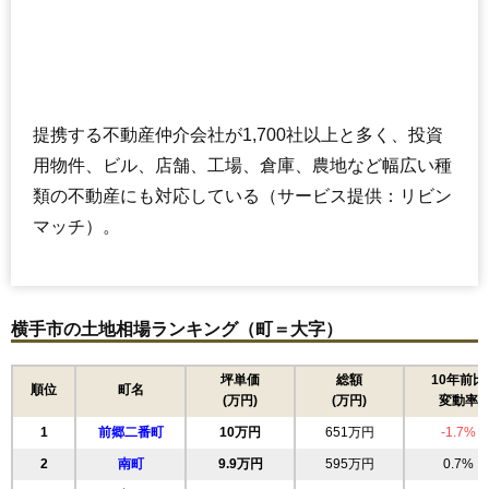
提携する不動産仲介会社が1,700社以上と多く、投資
用物件、ビル、店舗、工場、倉庫、農地など幅広い種
類の不動産にも対応している（サービス提供：リビン
マッチ）。
横手市の土地相場ランキング（町＝大字）
坪単価
総額
10年前比
順位
町名
(万円)
(万円)
変動率
1
前郷二番町
10万円
651万円
-1.7%
2
南町
9.9万円
595万円
0.7%