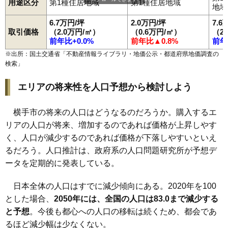
用途区分
第1種住居地域
第1種住居地域
地域
6.7万円/坪
2.0万円/坪
7.6
取引価格
（2.0万円/㎡）
（0.6万円/㎡）
（2
前年比+0.0%
前年比▲0.8%
前年
※出所：国土交通省「
不動産情報ライブラリ・地価公示・都道府県地価調査の
検索
」
エリアの将来性を人口予想から検討しよう
横手市の将来の人口はどうなるのだろうか。購入するエ
リアの人口が将来、増加するのであれば価格が上昇しやす
く、人口が減少するのであれば価格が下落しやすいといえ
るだろう。人口推計は、政府系の人口問題研究所が予想デ
ータを定期的に発表している。
日本全体の人口はすでに減少傾向にある。2020年を100
とした場合、
2050年には、全国の人口は83.0まで減少する
と予想
。今後も都心への人口の移転は続くため、都会であ
るほど減少幅は少なくない。