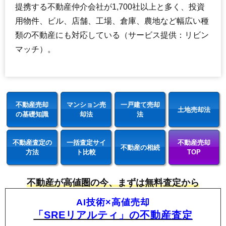
提携する不動産仲介会社が1,700社以上と多く、投資
用物件、ビル、店舗、工場、倉庫、農地など幅広い種
類の不動産にも対応している（サービス提供：リビン
マッチ）。
不動産売却
マンション売
一戸建て売却
土地売却法
の基礎知識
却法
法
不動産査定の
一括査定サイ
不動産売却
不動産の相続
方法
ト比較
TOP
不動産が高値圏の今、まずは無料査定から
AI技術×高値売却
「SREリアルティ」の不動産査定