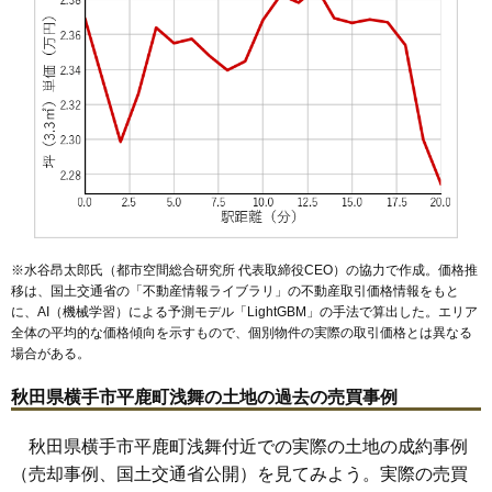
48
猪岡
2.4万円
210万円
-12.0%
49
杉目
2.1万円
175万円
-2.9%
50
十文字町睦合
2.0万円
180万円
2.1%
51
大屋寺内
1.9万円
105万円
-25.7%
52
平鹿町浅舞
1.9万円
187万円
-8.6%
53
平鹿町醍醐
1.9万円
167万円
-20.8%
54
大森町
1.8万円
153万円
-23.4%
55
雄物川町今宿
1.8万円
111万円
-24.8%
56
杉沢
1.7万円
240万円
-17.5%
※水谷昂太郎氏（都市空間総合研究所 代表取締役CEO）の協力で作成。価格推
移は、国土交通省の「
不動産情報ライブラリ
」の不動産取引価格情報をもと
57
平鹿町上吉田
1.7万円
165万円
-14.7%
に、AI（機械学習）による予測モデル「LightGBM」の手法で算出した。エリア
58
山内平野沢
1.7万円
74万円
-15.6%
全体の平均的な価格傾向を示すもので、個別物件の実際の取引価格とは異なる
場合がある。
59
雄物川町東里
1.6万円
48万円
-16.8%
60
雄物川町造山
1.6万円
251万円
-17.8%
秋田県横手市平鹿町浅舞の土地の過去の売買事例
61
平鹿町下鍋倉
1.5万円
76万円
-12.0%
秋田県横手市平鹿町浅舞付近での実際の土地の成約事例
62
十文字町植田
1.4万円
69万円
6.4%
（売却事例、国土交通省公開）を見てみよう。実際の売買
63
大雄
1.4万円
132万円
-5.2%