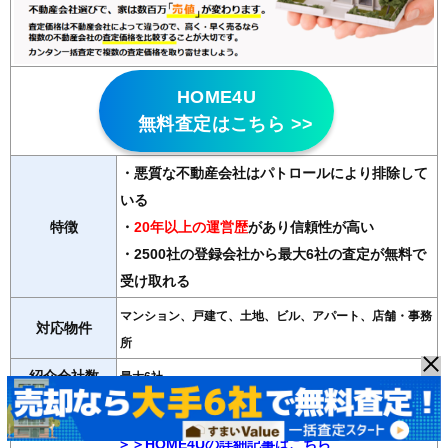
HOME4U
無料査定はこちら >>
・悪質な不動産会社はパトロールにより排除して
いる
特徴
・
20年以上の運営歴
があり信頼性が高い
・2500社の登録会社から最大6社の査定が無料で
受け取れる
マンション、戸建て、土地、ビル、アパート、店舗・事務
対応物件
所
紹介会社数
最大6社
運営会社
NTTデータ・ウィズ（東証プライム子会社）
＞＞HOME4Uの詳細記事はこちら