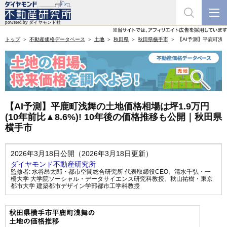
トップ
不動産価格データベース
土地
秋田県
秋田県横手市
【AI予測】平鹿町浅舞
【AI予測】平鹿町浅舞の土地価格相場は坪1.9万円
(10年前比▲8.6%)! 10年後の価格推移も公開｜秋田県
横手市
2026年3月18日公開（2026年3月18日更新）
ダイヤモンド不動産研究所
監修者:
水谷昂太郎・都市空間総合研究所 代表取締役CEO
、
清水千弘・一
橋大学 大学院ソーシャル・データサイエンス研究科教授
、
秋山祐樹・東京
都市大学 建築都市デザイン学部都市工学科教授