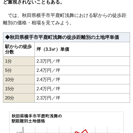
ど重視されないこともある。
34
追廻
4.8万円
451万円
1.4%
では、秋田県横手市平鹿町浅舞における駅からの徒歩距
35
十文字町梨木
4.6万円
466万円
-2.1%
離別の価格・相場を見てみよう。
36
十文字町宝竜
4.6万円
534万円
-7.7%
37
八幡
4.4万円
431万円
-2.5%
◆秋田県横手市平鹿町浅舞の徒歩距離別の土地坪単価
38
上内町
4.0万円
465万円
-6.7%
駅からの徒歩
坪（3.3㎡）単価
分数
39
十文字町上鍋倉
3.9万円
367万円
0.2%
40
増田町増田
3.7万円
354万円
-2.2%
1分
2.3万円／坪
41
十文字町佐賀会
3.7万円
682万円
-8.7%
5分
2.4万円／坪
42
赤川
3.5万円
448万円
-4.1%
10分
2.4万円／坪
43
明永町
3.4万円
131万円
-17.0%
15分
2.4万円／坪
44
赤坂
3.2万円
337万円
-6.4%
20分
2.3万円／坪
十文字町十五野
45
3.0万円
266万円
-7.3%
新田
46
大沢
2.8万円
557万円
-11.2%
47
大屋新町
2.6万円
286万円
-10.4%