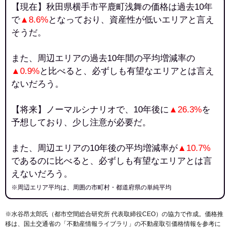
【現在】秋田県横手市平鹿町浅舞の価格は過去10年
で
▲8.6%
となっており、資産性が低いエリアと言え
そうだ。
また、周辺エリアの過去10年間の平均増減率の
▲0.9%
と比べると、必ずしも有望なエリアとは言え
ないだろう。
【将来】ノーマルシナリオで、10年後に
▲26.3%
を
予想しており、少し注意が必要だ。
また、周辺エリアの10年後の平均増減率が
▲10.7%
であるのに比べると、必ずしも有望なエリアとは言
えないだろう。
※周辺エリア平均は、周囲の市町村・都道府県の単純平均
※水谷昂太郎氏（都市空間総合研究所 代表取締役CEO）の協力で作成。価格推
移は、国土交通省の「
不動産情報ライブラリ
」の不動産取引価格情報を参考に