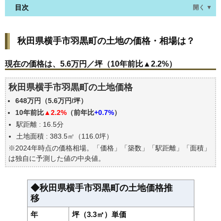
目次
開く ▼
秋田県横手市羽黒町の土地の価格・相場は？
秋田県横手市羽黒町の土地の価格・相場は？
現在の価格は、5.6万円／坪（10年前比▲2.2%）
価格を詳細に分析しよう
現在の価格は、5.6万円／坪（10年前比▲2.2%）
駅からの徒歩距離で価格はどうなる？
秋田県横手市羽黒町の土地価格
秋田県横手市羽黒町の土地の過去の売買事例
648万円（5.6万円/坪）
公示地価はいくら
10年前比
▲2.2%
（前年比
+0.7%
）
エリアの将来性を人口予想から検討しよう
駅距離 : 16.5分
自分の年収でいくらの不動産が買える？
土地面積 : 383.5㎡（116.0坪）
※2024年時点の価格相場。「価格」「築数」「駅距離」「面積」
は独自に予測した値の中央値。
◆秋田県横手市羽黒町の土地価格推
移
年
坪（3.3㎡）単価