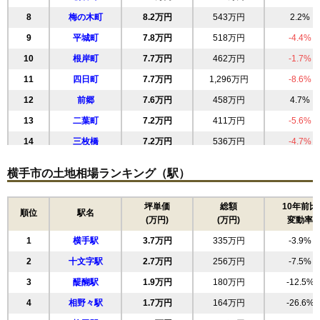
8
梅の木町
8.2万円
543万円
2.2%
9
平城町
7.8万円
518万円
-4.4%
10
根岸町
7.7万円
462万円
-1.7%
11
四日町
7.7万円
1,296万円
-8.6%
12
前郷
7.6万円
458万円
4.7%
13
二葉町
7.2万円
411万円
-5.6%
14
三枚橋
7.2万円
536万円
-4.7%
15
駅西
7.1万円
363万円
-13.4%
横手市の土地相場ランキング（駅）
16
本町
7.1万円
388万円
-11.1%
17
本郷町
6.9万円
538万円
2.0%
坪単価
総額
10年前比
順位
駅名
(万円)
(万円)
変動率
18
旭川
6.4万円
657万円
2.0%
1
横手駅
3.7万円
335万円
-3.9%
19
大町
6.0万円
638万円
-11.6%
2
十文字駅
2.7万円
256万円
-7.5%
20
横手町
6.0万円
781万円
-1.1%
3
醍醐駅
1.9万円
180万円
-12.5%
21
駅南
6.0万円
821万円
-0.1%
4
相野々駅
1.7万円
164万円
-26.6%
22
三本柳
5.8万円
421万円
0.9%