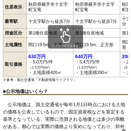
68
安本
1.2万円
87万円
-9.2%
秋田県横手市十文字
秋田県横手市十文字
秋田
住居表示
町宝竜
町宝竜
町腕
69
塚堀
1.2万円
106万円
-1.5%
十文
70
雄物川町大沢
1.1万円
87万円
-24.0%
最寄駅
十文字駅から徒歩7分
十文字駅から徒歩7分
分
雄物川町谷地新
71
1.1万円
75万円
-4.4%
用途区分
第1種住居地域
第1種住居地域
第1
田
間口
72
上境
1.1万円
93万円
-11.4%
土地属性
間口19.5m、台形
間口19.5m、正方形
スクロールできます
形
73
下八丁
1.0万円
137万円
-27.0%
630万円
640万円
20
74
大森町八沢木
1.0万円
76万円
-11.8%
・5.0万円/坪
・5.4万円/坪
・2
取引価格
（1.5万円/m²）
（1.6万円/m²）
（0.
75
大森町板井田
0.9万円
124万円
-26.0%
・土地面積420㎡
・土地面積390㎡
・土
76
平鹿町樽見内
0.9万円
129万円
-16.4%
※参考：国土交通省「
不動産情報ライブラリ
」
77
下境
0.9万円
137万円
-17.4%
■公示地価はいくら？
78
清水町新田
0.9万円
148万円
-26.5%
79
雄物川町薄井
0.9万円
129万円
-15.8%
公示地価は、国土交通省が毎年1月1日時点における土地
赤川
赤坂
朝倉町
朝日が丘
旭川
猪岡
梅の木町
駅前町
駅南
追廻
80
大森町上溝
0.9万円
142万円
-33.3%
の価格を公表しているもので、固定資産税などを算定する
大沢
大町
大水戸町
大森町板井田
大森町上溝
大森町
大森町八沢木
大屋新町
大屋寺内
雄物川町今宿
雄物川町薄井
基準となっている。実際に売買される地価とは多少の乖離
81
雄物川町矢神
0.8万円
139万円
4.7%
雄物川町大沢
雄物川町造山
雄物川町東里
雄物川町沼館
がある。都心では実際の価格より安めになっており、郊外
雄物川町矢神
雄物川町谷地新田
金沢中野
上内町
上境
幸町
82
柳田
0.6万円
349万円
-38.3%