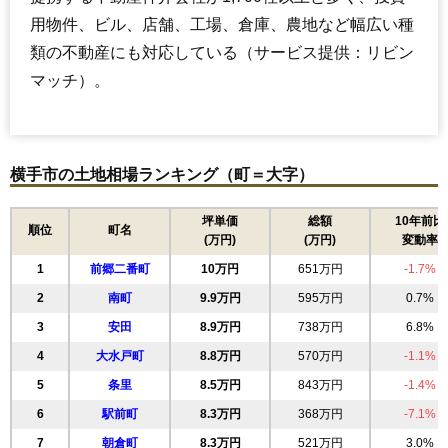
用物件、ビル、店舗、工場、倉庫、農地など幅広い種
類の不動産にも対応している（サービス提供：リビン
マッチ）。
横手市の土地相場ランキング（町＝大字）
坪単価
総額
10年前比
順位
町名
(万円)
(万円)
変動率
1
前郷二番町
10万円
651万円
-1.7%
2
南町
9.9万円
595万円
0.7%
3
安田
8.9万円
738万円
6.8%
4
大水戸町
8.8万円
570万円
-1.1%
5
条里
8.5万円
843万円
-1.4%
6
駅前町
8.3万円
368万円
-7.1%
7
朝倉町
8.3万円
521万円
3.0%