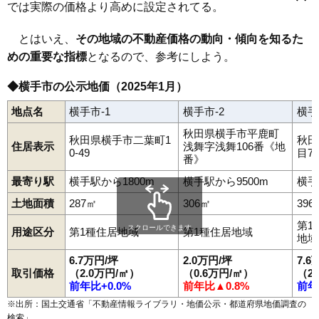
山内土渕
山内平野沢
三本柳
三枚橋
静町
清水町新田
下境
では実際の価格より高めに設定されてる。
下八丁
十文字町植田
十文字町腕越
十文字町上鍋倉
十文字駅
醍醐駅
柳田駅
横手駅
相野々駅
十文字町佐賀会
十文字町十五野新田
十文字町梨木
十文字町仁井田
十文字町西原二番町
十文字町宝竜
とはいえ、
その地域の不動産価格の動向・傾向を知るた
十文字町睦合
城南町
杉沢
杉目
大雄
中央町
塚堀
根岸町
羽黒町
めの重要な指標
となるので、参考にしよう。
平鹿町浅舞
平鹿町上吉田
平鹿町下鍋倉
平鹿町醍醐
平鹿町樽見内
平鹿町中吉田
平城町
婦気大堤
二葉町
本郷町
前郷
前郷二番町
増田町増田
南町
明永町
睦成
本町
安田
安本
◆横手市の公示地価（2025年1月）
柳田
八幡
横手町
四日町
条里
駅西
地点名
横手市-1
横手市-2
横手
秋田県横手市平鹿町
秋田県横手市二葉町1
秋田
住居表示
浅舞字浅舞106番《地
0-49
目7
番》
最寄り駅
横手駅から1800m
横手駅から9500m
横手
土地面積
287㎡
306㎡
396
第1
スクロールできます
用途区分
第1種住居地域
第1種住居地域
地域
6.7万円/坪
2.0万円/坪
7.6
取引価格
（2.0万円/㎡）
（0.6万円/㎡）
（2
前年比+0.0%
前年比▲0.8%
前年
※出所：国土交通省「
不動産情報ライブラリ・地価公示・都道府県地価調査の
検索
」