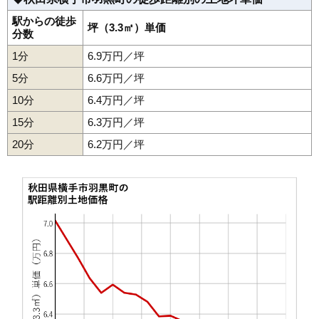
38
上内町
4.0万円
465万円
-6.7%
駅からの徒歩
坪（3.3㎡）単価
分数
39
十文字町上鍋倉
3.9万円
367万円
0.2%
40
増田町増田
3.7万円
354万円
-2.2%
1分
6.9万円／坪
41
十文字町佐賀会
3.7万円
682万円
-8.7%
5分
6.6万円／坪
42
赤川
3.5万円
448万円
-4.1%
10分
6.4万円／坪
43
明永町
3.4万円
131万円
-17.0%
15分
6.3万円／坪
44
赤坂
3.2万円
337万円
-6.4%
20分
6.2万円／坪
十文字町十五野
45
3.0万円
266万円
-7.3%
新田
46
大沢
2.8万円
557万円
-11.2%
47
大屋新町
2.6万円
286万円
-10.4%
48
猪岡
2.4万円
210万円
-12.0%
49
杉目
2.1万円
175万円
-2.9%
50
十文字町睦合
2.0万円
180万円
2.1%
51
大屋寺内
1.9万円
105万円
-25.7%
52
平鹿町浅舞
1.9万円
187万円
-8.6%