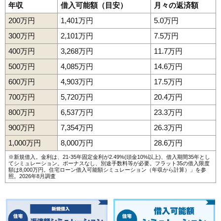
年収
借入可能額（目安）
月々の返済額
200万円
1,401万円
5.0万円
300万円
2,101万円
7.5万円
400万円
3,268万円
11.7万円
500万円
4,085万円
14.6万円
600万円
4,903万円
17.5万円
700万円
5,720万円
20.4万円
800万円
6,537万円
23.3万円
900万円
7,354万円
26.3万円
1,000万円
8,000万円
28.6万円
※新規借入。金利は、21-35年固定金利が2.49%(頭金10%以上)、借入期間35年とし
てシミュレーション。ボーナスなし、別途手数料等が必要。フラット35の借入限度
額は8,000万円。
住宅ローン借入可能額シミュレーション（年収から計算）
」を参
照。2026年8月調査