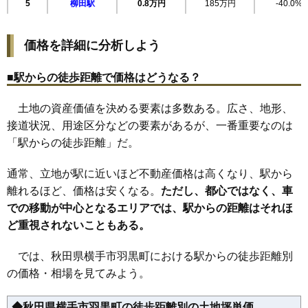
5
柳田駅
0.8万円
185万円
-40.0%
23
城南町
5.8万円
515万円
-0.5%
24
幸町
5.8万円
246万円
-8.6%
価格を詳細に分析しよう
25
朝日が丘
5.8万円
485万円
6.3%
26
睦成
5.6万円
461万円
-0.8%
■駅からの徒歩距離で価格はどうなる？
27
羽黒町
5.6万円
648万円
-2.2%
土地の資産価値を決める要素は多数ある。広さ、地形、
28
中央町
5.5万円
235万円
-17.1%
接道状況、用途区分などの要素があるが、一番重要なのは
29
十文字町腕越
5.4万円
438万円
-4.8%
「駅からの徒歩距離」だ。
十文字町西原二
30
5.4万円
467万円
2.9%
番町
通常、立地が駅に近いほど不動産価格は高くなり、駅から
31
十文字町仁井田
5.2万円
528万円
0.2%
離れるほど、価格は安くなる。
ただし、都心ではなく、車
32
婦気大堤
5.2万円
611万円
-8.4%
での移動が中心となるエリアでは、駅からの距離はそれほ
33
静町
5.0万円
431万円
4.4%
ど重視されないこともある。
34
追廻
4.8万円
451万円
1.4%
では、秋田県横手市羽黒町における駅からの徒歩距離別
35
十文字町梨木
4.6万円
466万円
-2.1%
の価格・相場を見てみよう。
36
十文字町宝竜
4.6万円
534万円
-7.7%
37
八幡
4.4万円
431万円
-2.5%
◆秋田県横手市羽黒町の徒歩距離別の土地坪単価