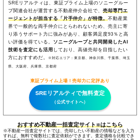
SREリアルティは、東証プライム上場のソニーグルー
プ関連会社が運営する不動産仲介会社で、
売却専門エ
ージェントが担当する「片手仲介」が特徴。
不動産業
界で一般的な両手仲介にとらわれないため、
売主に寄
り添うサポート力に強みがあり、顧客満足度93％と高
い評価を得ている。
ソニーグループと共同開発したAI
技術を査定にも活用
しており、高値売却を目指したい
方におすすめだ。
※対応エリア：東京都、神奈川県、千葉県、埼玉
県、大阪府、兵庫県、京都府
東証プライム上場！売却力に定評あり
SREリアルティで無料査定
（公式サイトへ）
おすすめ不動産一括査定サイト
はこちら
※
※不動産一括査定サイトでは、売却したい不動産の情報などを入力
すれば、無料で複数社に査定依頼ができます。査定価格を比較でき