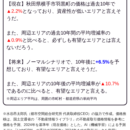
【現在】秋田県横手市羽黒町の価格は過去10年で
▲2.2%
となっており、資産性が低いエリアと言えそ
うだ。
また、周辺エリアの過去10年間の平均増減率の
▲0.9%
と比べると、必ずしも有望なエリアとは言え
ないだろう。
【将来】ノーマルシナリオで、10年後に
+6.5%
を予
想しており、有望なエリアと言えそうだ。
また、周辺エリアの10年後の平均増減率が
▲10.7%
であるのに比べると、有望なエリアと言える。
※周辺エリア平均は、周囲の市町村・都道府県の単純平均
※水谷昂太郎氏（都市空間総合研究所 代表取締役CEO）の協力で作成。価格推
移は、国土交通省の「
不動産情報ライブラリ
」の不動産取引価格情報を参考に
価格を予測、2024年を基準年（現在価格）とした。AI（機械学習）による予測