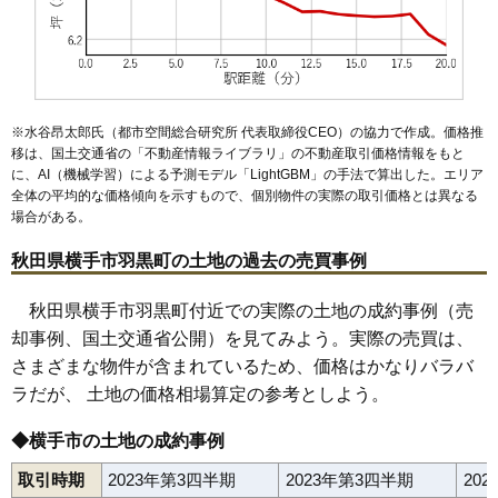
53
平鹿町醍醐
1.9万円
167万円
-20.8%
54
大森町
1.8万円
153万円
-23.4%
55
雄物川町今宿
1.8万円
111万円
-24.8%
56
杉沢
1.7万円
240万円
-17.5%
※水谷昂太郎氏（都市空間総合研究所 代表取締役CEO）の協力で作成。価格推
移は、国土交通省の「
不動産情報ライブラリ
」の不動産取引価格情報をもと
57
平鹿町上吉田
1.7万円
165万円
-14.7%
に、AI（機械学習）による予測モデル「LightGBM」の手法で算出した。エリア
58
山内平野沢
1.7万円
74万円
-15.6%
全体の平均的な価格傾向を示すもので、個別物件の実際の取引価格とは異なる
場合がある。
59
雄物川町東里
1.6万円
48万円
-16.8%
60
雄物川町造山
1.6万円
251万円
-17.8%
秋田県横手市羽黒町の土地の過去の売買事例
61
平鹿町下鍋倉
1.5万円
76万円
-12.0%
秋田県横手市羽黒町付近での実際の土地の成約事例（売
62
十文字町植田
1.4万円
69万円
6.4%
却事例、国土交通省公開）を見てみよう。実際の売買は、
63
大雄
1.4万円
132万円
-5.2%
さまざまな物件が含まれているため、価格はかなりバラバ
64
金沢中野
1.4万円
215万円
-16.1%
ラだが、 土地の価格相場算定の参考としよう。
65
雄物川町沼館
1.4万円
134万円
-25.2%
◆横手市の土地の成約事例
66
山内土渕
1.4万円
202万円
-28.4%
67
平鹿町中吉田
1.3万円
113万円
-21.6%
取引時期
2023年第3四半期
2023年第3四半期
20