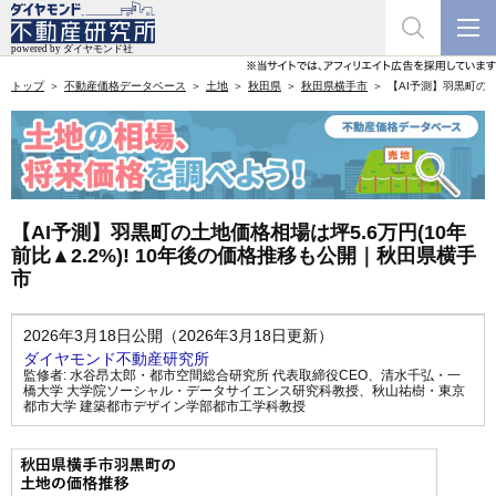
トップ
不動産価格データベース
土地
秋田県
秋田県横手市
【AI予測】羽黒町の土
【AI予測】羽黒町の土地価格相場は坪5.6万円(10年
前比▲2.2%)! 10年後の価格推移も公開｜秋田県横手
市
2026年3月18日公開（2026年3月18日更新）
ダイヤモンド不動産研究所
監修者:
水谷昂太郎・都市空間総合研究所 代表取締役CEO
、
清水千弘・一
橋大学 大学院ソーシャル・データサイエンス研究科教授
、
秋山祐樹・東京
都市大学 建築都市デザイン学部都市工学科教授