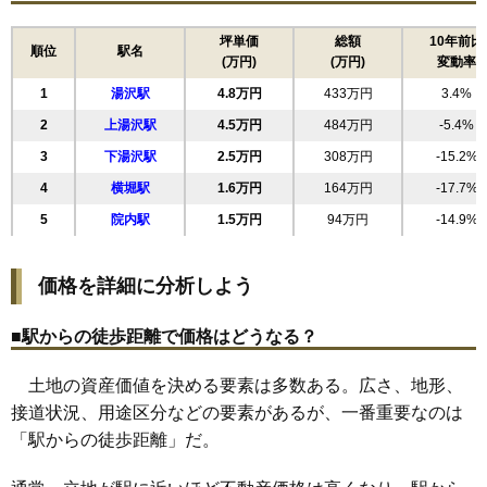
16
前森
5.1万円
410万円
-14.3%
17
湯ノ原
5.0万円
358万円
-12.3%
坪単価
総額
10年前比
順位
駅名
(万円)
(万円)
変動率
18
大工町
4.9万円
225万円
-19.1%
1
湯沢駅
4.8万円
433万円
3.4%
19
桜通り
4.9万円
243万円
-10.8%
2
上湯沢駅
4.5万円
484万円
-5.4%
20
田町
4.8万円
227万円
-25.5%
3
下湯沢駅
2.5万円
308万円
-15.2%
21
岡田町
4.6万円
458万円
-0.3%
4
横堀駅
1.6万円
164万円
-17.7%
22
裏門
4.4万円
242万円
-4.8%
5
院内駅
1.5万円
94万円
-14.9%
23
深堀
4.2万円
562万円
-4.6%
24
倉内
3.8万円
506万円
-4.1%
価格を詳細に分析しよう
25
杉沢新所
3.6万円
193万円
-10.0%
26
吹張
3.5万円
360万円
-16.6%
■駅からの徒歩距離で価格はどうなる？
27
関口
3.3万円
384万円
-8.9%
土地の資産価値を決める要素は多数ある。広さ、地形、
28
御囲地町
3.3万円
260万円
-15.0%
接道状況、用途区分などの要素があるが、一番重要なのは
29
山田
2.8万円
432万円
-5.5%
「駅からの徒歩距離」だ。
30
二井田
2.4万円
225万円
-9.6%
31
柳田
2.4万円
223万円
-13.4%