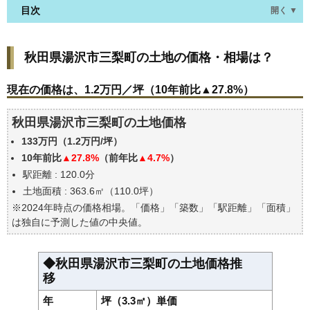
目次
開く ▼
秋田県湯沢市三梨町の土地の価格・相場は？
秋田県湯沢市三梨町の土地の価格・相場は？
現在の価格は、1.2万円／坪（10年前比▲27.8%）
価格を詳細に分析しよう
現在の価格は、1.2万円／坪（10年前比▲27.8%）
駅からの徒歩距離で価格はどうなる？
秋田県湯沢市三梨町の土地価格
秋田県湯沢市三梨町の土地の過去の売買事例
133万円（1.2万円/坪）
公示地価はいくら
10年前比
▲27.8%
（前年比
▲4.7%
）
エリアの将来性を人口予想から検討しよう
駅距離 : 120.0分
自分の年収でいくらの不動産が買える？
土地面積 : 363.6㎡（110.0坪）
※2024年時点の価格相場。「価格」「築数」「駅距離」「面積」
は独自に予測した値の中央値。
◆秋田県湯沢市三梨町の土地価格推
移
年
坪（3.3㎡）単価