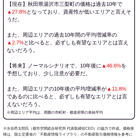
【現在】秋田県湯沢市三梨町の価格は過去10年で
▲27.8%
となっており、資産性が低いエリアと言えそ
うだ。
また、周辺エリアの過去10年間の平均増減率の
▲2.7%
と比べると、必ずしも有望なエリアとは言え
ないだろう。
【将来】ノーマルシナリオで、10年後に
▲46.6%
を
予想しており、少し注意が必要だ。
また、周辺エリアの10年後の平均増減率が
▲11.8%
であるのに比べると、必ずしも有望なエリアとは言
えないだろう。
※周辺エリア平均は、周囲の市町村・都道府県の単純平均
※水谷昂太郎氏（都市空間総合研究所 代表取締役CEO）の協力で作成。価格推
移は、国土交通省の「
不動産情報ライブラリ
」の不動産取引価格情報を参考に