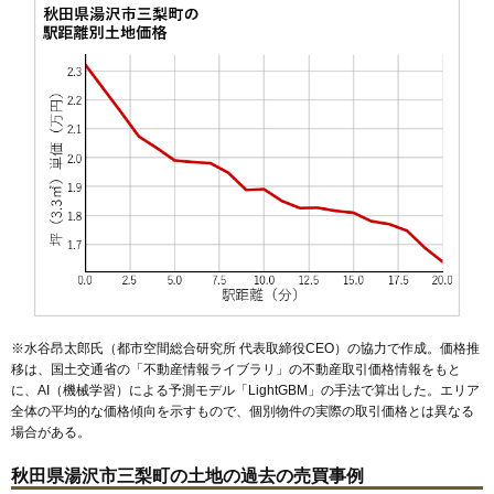
47
高松
0.7万円
136万円
-25.7%
48
桑崎
0.6万円
344万円
-30.0%
※水谷昂太郎氏（都市空間総合研究所 代表取締役CEO）の協力で作成。価格推
移は、国土交通省の「
不動産情報ライブラリ
」の不動産取引価格情報をもと
に、AI（機械学習）による予測モデル「LightGBM」の手法で算出した。エリア
全体の平均的な価格傾向を示すもので、個別物件の実際の取引価格とは異なる
場合がある。
秋田県湯沢市三梨町の土地の過去の売買事例