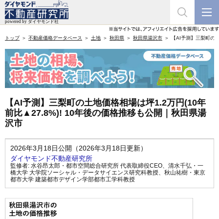
トップ
不動産価格データベース
土地
秋田県
秋田県湯沢市
【AI予測】三梨町の土
【AI予測】三梨町の土地価格相場は坪1.2万円(10年
前比▲27.8%)! 10年後の価格推移も公開｜秋田県湯
沢市
2026年3月18日公開（2026年3月18日更新）
ダイヤモンド不動産研究所
監修者:
水谷昂太郎・都市空間総合研究所 代表取締役CEO
、
清水千弘・一
橋大学 大学院ソーシャル・データサイエンス研究科教授
、
秋山祐樹・東京
都市大学 建築都市デザイン学部都市工学科教授