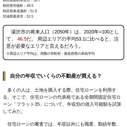
秋田県由利本荘市：56.7
秋田県羽後町：48.5
秋田県東成瀬村：51.9
宮城県栗原市：52.5
湯沢市の将来人口（2050年）は、2020年=100とし
て、
46.5
だ。 周辺エリアの平均53.1に比べると、注
意が必要なエリアと言えるだろう。
※周辺エリア平均は、周囲の市町村・都道府県の単純平均
自分の年収でいくらの不動産が買える？
多くの人は、土地を購入する際、住宅ローンを利用す
る。そこで、住宅ローンの代表格である全期間固定住宅ロ
ーン「フラット35」について、年収別の借入可能額を試算
してみた。
住宅ローンの審査では、年収以外にも職業、勤続年数、