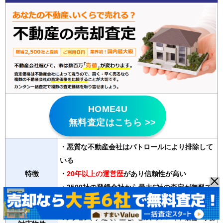
HOME4U
無料査定はこちら >>
・悪質な不動産会社はパトロールにより排除して
いる
特徴
・
20年以上の運営歴
があり信頼性が高い
・2500社の登録会社から最大6社の査定が無料で
受け取れる
マンション、戸建て、土地、ビル、アパート、店舗・事務