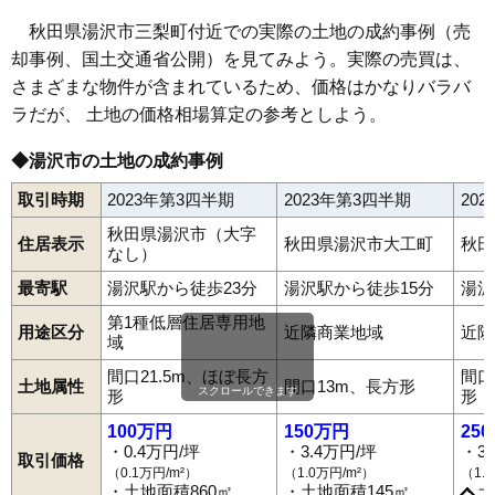
秋田県湯沢市三梨町付近での実際の土地の成約事例（売
却事例、国土交通省公開）を見てみよう。実際の売買は、
さまざまな物件が含まれているため、価格はかなりバラバ
ラだが、 土地の価格相場算定の参考としよう。
◆湯沢市の土地の成約事例
取引時期
2023年第3四半期
2023年第3四半期
20
秋田県湯沢市（大字
住居表示
秋田県湯沢市大工町
秋田
なし）
最寄駅
湯沢駅から徒歩23分
湯沢駅から徒歩15分
湯沢
第1種低層住居専用地
用途区分
近隣商業地域
近隣
域
間口21.5m、ほぼ長方
間口
土地属性
間口13m、長方形
スクロールできます
形
形
100万円
150万円
25
・0.4万円/坪
・3.4万円/坪
・3
取引価格
（0.1万円/m²）
（1.0万円/m²）
（1.
相川
秋ノ宮
愛宕町
稲庭町
岩崎
裏門
御囲地町
小野
表町
上院内
・土地面積860㎡
・土地面積145㎡
・土