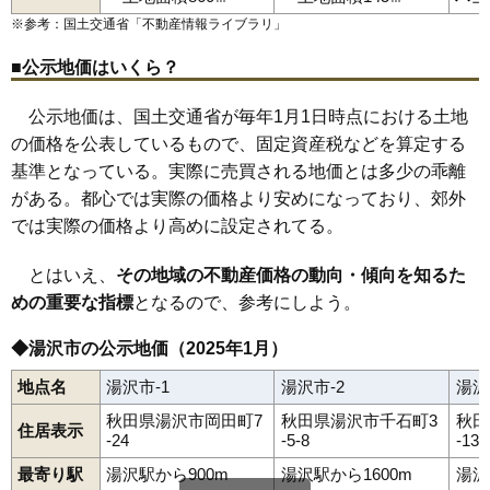
川連町
北荒町
倉内
桑崎
駒形町
材木町
桜通り
佐竹町
清水町
※参考：国土交通省「
不動産情報ライブラリ
」
下院内
院内駅
杉沢
横堀駅
杉沢新所
上湯沢駅
関口
湯沢駅
千石町
下湯沢駅
大工町
高松
田町
成沢
二井田
西新町
深堀
吹張
古館町
前森
松岡
三梨町
皆瀬
南台
元清水
森
柳田
柳町
山田
湯ノ原
横堀
若葉町
（大字なし）
岡田町
■公示地価はいくら？
公示地価は、国土交通省が毎年1月1日時点における土地
の価格を公表しているもので、固定資産税などを算定する
基準となっている。実際に売買される地価とは多少の乖離
がある。都心では実際の価格より安めになっており、郊外
では実際の価格より高めに設定されてる。
とはいえ、
その地域の不動産価格の動向・傾向を知るた
めの重要な指標
となるので、参考にしよう。
◆湯沢市の公示地価（2025年1月）
地点名
湯沢市-1
湯沢市-2
湯沢
秋田県湯沢市岡田町7
秋田県湯沢市千石町3
秋田
住居表示
-24
-5-8
-13
最寄り駅
湯沢駅から900m
湯沢駅から1600m
湯沢