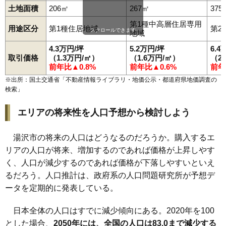
土地面積
206㎡
267㎡
375
第1種中高層住居専用
用途区分
第1種住居地域
第2
スクロールできます
地域
4.3万円/坪
5.2万円/坪
6.4
取引価格
（1.3万円/㎡）
（1.6万円/㎡）
（2
前年比▲0.8%
前年比▲0.6%
前年
※出所：国土交通省「
不動産情報ライブラリ・地価公示・都道府県地価調査の
検索
」
エリアの将来性を人口予想から検討しよう
湯沢市の将来の人口はどうなるのだろうか。購入するエ
リアの人口が将来、増加するのであれば価格が上昇しやす
く、人口が減少するのであれば価格が下落しやすいといえ
るだろう。人口推計は、政府系の人口問題研究所が予想デ
ータを定期的に発表している。
日本全体の人口はすでに減少傾向にある。2020年を100
とした場合、
2050年には、全国の人口は83.0まで減少する