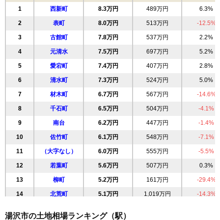
1
西新町
8.3万円
489万円
6.3%
2
表町
8.0万円
513万円
-12.5%
3
古館町
7.8万円
537万円
2.2%
4
元清水
7.5万円
697万円
5.2%
5
愛宕町
7.4万円
407万円
2.8%
6
清水町
7.3万円
524万円
5.0%
7
材木町
6.7万円
567万円
-14.6%
8
千石町
6.5万円
504万円
-4.1%
9
南台
6.2万円
447万円
-1.4%
10
佐竹町
6.1万円
548万円
-7.1%
11
（大字なし）
6.0万円
555万円
-5.5%
12
若葉町
5.6万円
507万円
0.3%
13
柳町
5.2万円
161万円
-29.4%
14
北荒町
5.1万円
1,019万円
-14.3%
15
杉沢
5.1万円
411万円
-5.6%
湯沢市の土地相場ランキング（駅）