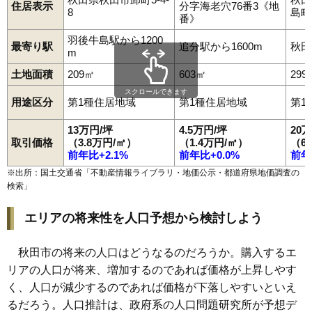
住居表示
分字海老穴76番3《地
8
島町1
98
濁川
12万円
837万円
13.1%
番》
99
新屋豊町
12万円
834万円
14.6%
羽後牛島駅から1200
最寄り駅
追分駅から1600m
秋田
m
100
横森
12万円
1,018万円
23.8%
土地面積
209㎡
603㎡
299
101
土崎港北
12万円
774万円
12.8%
スクロールできます
102
御所野下堤
12万円
901万円
20.8%
用途区分
第1種住居地域
第1種住居地域
第1
103
手形からみでん
12万円
551万円
3.0%
13万円/坪
4.5万円/坪
20
新屋松美ガ丘北
取引価格
（3.8万円/㎡）
（1.4万円/㎡）
（6
104
12万円
879万円
13.2%
町
前年比+2.1%
前年比+0.0%
前年
105
外旭川
12万円
764万円
1.9%
※出所：国土交通省「
不動産情報ライブラリ・地価公示・都道府県地価調査の
検索
」
106
飯島新町
12万円
790万円
18.0%
107
楢山南新町上丁
12万円
1,052万円
10.7%
エリアの将来性を人口予想から検討しよう
新屋松美ガ丘東
108
12万円
856万円
13.5%
町
秋田市の将来の人口はどうなるのだろうか。購入するエ
109
将軍野青山町
12万円
682万円
6.1%
リアの人口が将来、増加するのであれば価格が上昇しやす
110
泉一ノ坪
12万円
885万円
11.5%
く、人口が減少するのであれば価格が下落しやすいといえ
るだろう。人口推計は、政府系の人口問題研究所が予想デ
新屋松美ガ丘南
111
12万円
884万円
18.0%