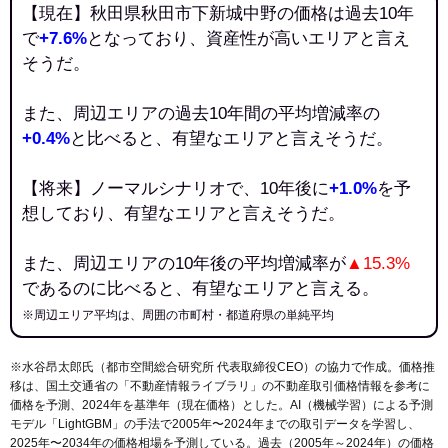
【現在】秋田県秋田市下新城中野の価格は過去10年
で
+7.6%
となっており、資産性が高いエリアと言え
そうだ。
また、周辺エリアの過去10年間の平均増減率の
+0.4%
と比べると、有望なエリアと言えそうだ。
【将来】ノーマルシナリオで、10年後に
+1.0%
を予
想しており、有望なエリアと言えそうだ。
また、周辺エリアの10年後の平均増減率が
▲15.3%
であるのに比べると、有望なエリアと言える。
※周辺エリア平均は、周囲の市町村・都道府県の単純平均
※水谷昂太郎氏（都市空間総合研究所 代表取締役CEO）の協力で作成。価格推
移は、国土交通省の「
不動産情報ライブラリ
」の不動産取引価格情報を参考に
価格を予測、2024年を基準年（現在価格）とした。AI（機械学習）による予測
モデル「LightGBM」の手法で2005年〜2024年までの取引データを学習し、
2025年〜2034年の価格相場を予測している。過去（2005年～2024年）の価格