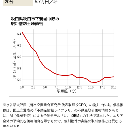
20分
51
川尻上野町
5.7万円／坪
16万円
906万円
12.9%
52
東通観音前
16万円
823万円
14.8%
53
川尻新川町
16万円
908万円
12.6%
54
手形新栄町
16万円
861万円
7.7%
55
保戸野八丁
15万円
1,152万円
10.5%
56
南通宮田
15万円
942万円
17.0%
57
寺内油田
15万円
980万円
13.2%
58
保戸野桜町
15万円
1,094万円
10.3%
59
寺内堂ノ沢
15万円
989万円
16.2%
60
楢山南中町
15万円
986万円
11.9%
61
御所野地蔵田
15万円
1,120万円
21.5%
62
楢山登町
15万円
893万円
9.2%
63
寺内蛭根
15万円
1,023万円
14.1%
※水谷昂太郎氏（都市空間総合研究所 代表取締役CEO）の協力で作成。価格推
64
仁井田新田
14万円
887万円
20.2%
移は、国土交通省の「
不動産情報ライブラリ
」の不動産取引価格情報をもと
に、AI（機械学習）による予測モデル「LightGBM」の手法で算出した。エリア
65
桜台
14万円
950万円
22.6%
全体の平均的な価格傾向を示すもので、個別物件の実際の取引価格とは異なる
66
楢山太田町
14万円
879万円
15.3%
場合がある。