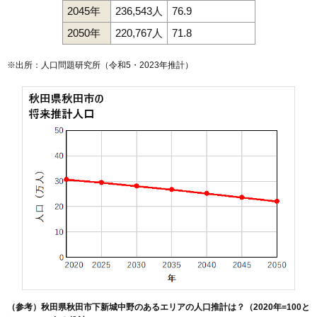
2045年
236,543人
76.9
127
寺内児桜
11万円
680万円
5.7%
2050年
220,767人
71.8
128
土崎港中央
10万円
595万円
-0.6%
129
土崎港西
10万円
949万円
-0.1%
※出所：人口問題研究所（
令和5・2023年推計
）
130
新屋南浜町
9.9万円
740万円
12.5%
131
将軍野桂町
9.9万円
710万円
13.7%
132
旭川清澄町
9.8万円
644万円
15.5%
133
新屋日吉町
9.6万円
839万円
19.0%
134
新屋松美町
9.6万円
953万円
16.9%
135
新屋前野町
9.5万円
601万円
12.8%
136
港北新町
9.5万円
795万円
12.3%
137
新屋大川町
9.5万円
823万円
6.6%
138
新屋町
9.4万円
676万円
7.0%
139
新屋栗田町
9.3万円
712万円
6.4%
140
山王臨海町
9.3万円
1,338万円
20.7%
141
新屋田尻沢東町
9.2万円
665万円
18.5%
（参考）秋田県秋田市下新城中野のあるエリアの人口推計は？（2020年=100と