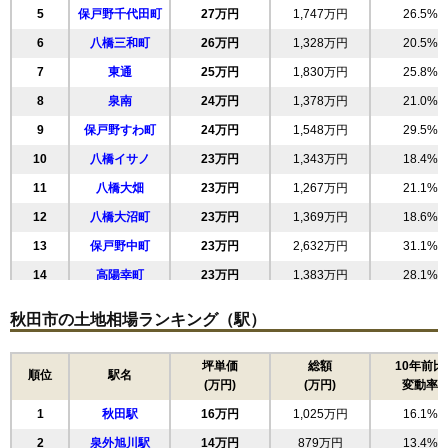
5
保戸野千代田町
27万円
1,747万円
26.5%
6
八橋三和町
26万円
1,328万円
20.5%
7
東通
25万円
1,830万円
25.8%
8
泉南
24万円
1,378万円
21.0%
9
保戸野すわ町
24万円
1,548万円
29.5%
10
八橋イサノ
23万円
1,343万円
18.4%
11
八橋大畑
23万円
1,267万円
21.1%
12
八橋大沼町
23万円
1,369万円
18.6%
13
保戸野中町
23万円
2,632万円
31.1%
14
高陽幸町
23万円
1,383万円
28.1%
15
八橋田五郎
23万円
1,421万円
20.0%
秋田市の土地相場ランキング（駅）
16
八橋本町
23万円
1,485万円
27.6%
17
山王中島町
22万円
1,271万円
24.2%
坪単価
総額
10年前比
順位
駅名
(万円)
(万円)
変動率
18
川尻総社町
22万円
1,073万円
19.5%
1
秋田駅
16万円
1,025万円
16.1%
19
手形山崎町
22万円
996万円
15.5%
2
泉外旭川駅
14万円
879万円
13.4%