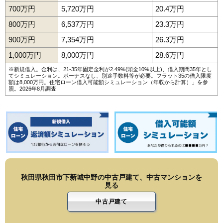
173
金足追分
6.0万円
520万円
8.4%
700万円
5,720万円
20.4万円
174
下新城笠岡
5.9万円
533万円
4.5%
800万円
6,537万円
23.3万円
175
下新城中野
5.9万円
461万円
7.6%
900万円
7,354万円
26.3万円
176
飯島
5.8万円
530万円
-0.7%
1,000万円
8,000万円
28.6万円
177
楢山
5.7万円
461万円
-9.5%
※新規借入。金利は、21-35年固定金利が2.49%(頭金10%以上)、借入期間35年とし
てシミュレーション。ボーナスなし、別途手数料等が必要。フラット35の借入限度
四ツ小屋末戸松
額は8,000万円。
住宅ローン借入可能額シミュレーション（年収から計算）
」を参
178
5.4万円
986万円
2.9%
照。2026年8月調査
本
179
豊岩石田坂
5.3万円
445万円
4.3%
180
土崎港古川町
5.2万円
682万円
3.3%
181
河辺和田
4.9万円
445万円
-6.1%
182
向浜
4.8万円
2,910万円
7.8%
183
川尻町
4.6万円
2,159万円
2.9%
184
寺内焼山
4.5万円
774万円
7.1%
秋田県秋田市下新城中野の中古戸建て、中古マンションを
見る
185
金足小泉
3.9万円
406万円
-5.7%
中古戸建て
186
新屋鳥木町
3.9万円
2,355万円
2.2%
187
御所野湯本
3.9万円
2,345万円
4.8%