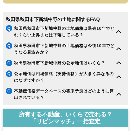
188
河辺松渕
3.7万円
313万円
2.1%
189
寺内大小路
3.3万円
247万円
-5.5%
秋田県秋田市下新城中野の土地に関するFAQ
190
上北手荒巻
3.2万円
870万円
2.9%
Q
秋田県秋田市下新城中野の土地価格は過去10年でど
191
下浜羽川
2.9万円
289万円
-2.9%
れくらい上昇または下落している？
192
河辺戸島
2.9万円
1,216万円
1.7%
Q
秋田県秋田市下新城中野の土地価格は今後10年でど
193
河辺諸井
2.8万円
293万円
-11.3%
うなる見込みか？
194
添川
2.7万円
258万円
-12.3%
Q
秋田県秋田市下新城中野の公示地価はいくら？
195
河辺三内
2.6万円
218万円
-11.6%
Q
公示地価は相場価格（実勢価格）が大きく異なるの
196
豊岩豊巻
2.4万円
124万円
-9.4%
はなぜですか？
197
雄和椿川
2.3万円
226万円
-18.5%
Q
不動産価格データベースの将来予測はどのように算
198
河辺神内
2.2万円
211万円
-18.3%
出されている？
199
下浜桂根
1.7万円
501万円
-16.6%
200
太平目長崎
1.5万円
175万円
-11.7%
所有する不動産、いくらで売れる？
201
四ツ小屋
1.5万円
292万円
-15.4%
「リビンマッチ」一括査定
202
雄和新波
1.4万円
108万円
-14.7%