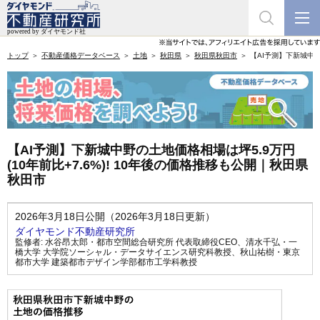
トップ
不動産価格データベース
土地
秋田県
秋田県秋田市
【AI予測】下新城中野
【AI予測】下新城中野の土地価格相場は坪5.9万円
(10年前比+7.6%)! 10年後の価格推移も公開｜秋田県
秋田市
2026年3月18日公開（2026年3月18日更新）
ダイヤモンド不動産研究所
監修者:
水谷昂太郎・都市空間総合研究所 代表取締役CEO
、
清水千弘・一
橋大学 大学院ソーシャル・データサイエンス研究科教授
、
秋山祐樹・東京
都市大学 建築都市デザイン学部都市工学科教授