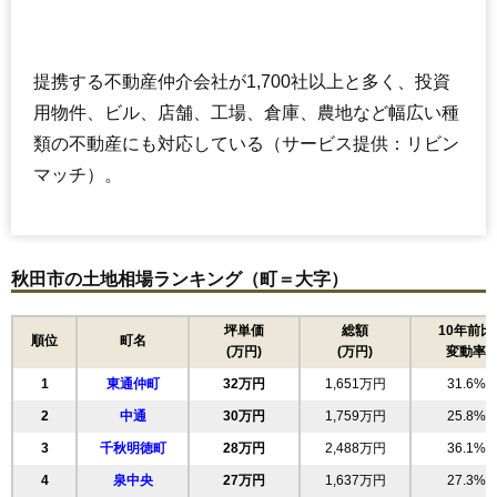
提携する不動産仲介会社が1,700社以上と多く、投資
用物件、ビル、店舗、工場、倉庫、農地など幅広い種
類の不動産にも対応している（サービス提供：リビン
マッチ）。
秋田市の土地相場ランキング（町＝大字）
坪単価
総額
10年前比
順位
町名
(万円)
(万円)
変動率
1
東通仲町
32万円
1,651万円
31.6%
2
中通
30万円
1,759万円
25.8%
3
千秋明徳町
28万円
2,488万円
36.1%
4
泉中央
27万円
1,637万円
27.3%