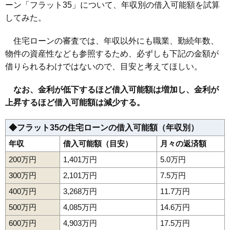
ーン「フラット35」について、年収別の借入可能額を試算
158
土崎港相染町
7.6万円
481万円
3.9%
してみた。
159
新藤田
7.5万円
676万円
7.7%
住宅ローンの審査では、年収以外にも職業、勤続年数、
160
寺内後城
7.4万円
711万円
8.1%
物件の資産性なども参照するため、必ずしも下記の金額が
161
寺内
7.4万円
575万円
-1.8%
借りられるわけではないので、目安と考えてほしい。
162
新屋沖田町
7.3万円
534万円
5.6%
なお、金利が低下するほど借入可能額は増加し、金利が
163
飯島鼠田
7.3万円
665万円
8.2%
上昇するほど借入可能額は減少する。
164
寺内神屋敷
7.2万円
445万円
8.8%
165
新屋比内町
6.9万円
488万円
4.9%
◆フラット35の住宅ローンの借入可能額（年収別）
166
山手台
6.9万円
496万円
10.1%
年収
借入可能額（目安）
月々の返済額
167
上北手猿田
6.8万円
528万円
2.1%
200万円
1,401万円
5.0万円
168
浜田
6.7万円
450万円
4.9%
300万円
2,101万円
7.5万円
169
下新城長岡
6.3万円
489万円
3.9%
400万円
3,268万円
11.7万円
170
金足下刈
6.3万円
600万円
3.9%
500万円
4,085万円
14.6万円
171
河辺北野田高屋
6.2万円
468万円
0.4%
600万円
4,903万円
17.5万円
172
寺内高野
6.2万円
956万円
14.5%