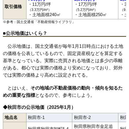
82
手形田中
13万円
928万円
6.9%
山王臨海町
下北手桜
下北手松崎
下新城笠岡
下新城長岡
・11万円/坪
・17万円/坪
・3
和田駅
四ツ小屋駅
秋田駅
土崎駅
上飯島駅
追分駅
泉外旭川駅
取引価格
下新城中野
下浜桂根
下浜羽川
将軍野青山町
将軍野桂町
下浜駅
桂根駅
新屋駅
羽後牛島駅
（3.3万円/m²）
（5.2万円/m²）
（9.
83
大住
13万円
916万円
10.7%
将軍野堰越
将軍野東
将軍野南
将軍野向山
新藤田
千秋北の丸
・土地面積240㎡
・土地面積250㎡
・土
千秋城下町
千秋中島町
千秋明徳町
千秋矢留町
添川
外旭川
84
御野場
13万円
1,012万円
24.2%
外旭川八幡田
外旭川八柳
太平目長崎
土崎港相染町
土崎港北
※参考：国土交通省「
不動産情報ライブラリ
」
土崎港中央
土崎港西
土崎港東
土崎港古川町
土崎港南
手形
85
泉馬場
13万円
868万円
5.2%
手形からみでん
手形休下町
手形新栄町
手形田中
手形山崎町
■公示地価はいくら？
寺内
寺内油田
寺内後城
寺内大小路
寺内大畑
寺内神屋敷
86
川元小川町
13万円
828万円
7.7%
寺内高野
寺内児桜
寺内堂ノ沢
寺内蛭根
寺内焼山
豊岩石田坂
豊岩豊巻
中通
楢山
楢山愛宕下
楢山石塚町
楢山太田町
87
仁井田潟中町
13万円
823万円
21.0%
公示地価は、国土交通省が毎年1月1日時点における土地
楢山川口境
楢山共和町
楢山登町
楢山古川新町
楢山本町
88
柳田
13万円
853万円
10.8%
楢山南新町上丁
楢山南新町下丁
楢山南中町
仁井田
の価格を公表しているもので、固定資産税などを算定する
仁井田潟中町
仁井田栄町
仁井田新田
仁井田蕗見町
基準となっている。実際に売買される地価とは多少の乖離
89
千秋北の丸
13万円
961万円
9.9%
仁井田福島
仁井田二ツ屋
仁井田本町
仁井田目長田
濁川
浜田
茨島
東通
東通観音前
東通館ノ越
東通仲町
広面
保戸野金砂町
がある。都心では実際の価格より安めになっており、郊外
90
楢山古川新町
13万円
652万円
9.4%
保戸野桜町
保戸野すわ町
保戸野千代田町
保戸野鉄砲町
では実際の価格より高めに設定されてる。
保戸野中町
保戸野八丁
保戸野原の町
南通亀の町
南通築地
91
大平台
13万円
835万円
22.0%
南通宮田
向浜
柳田
八橋イサノ
八橋大沼町
八橋大畑
八橋田五郎
八橋鯲沼町
八橋本町
八橋南
八橋三和町
山手台
92
楢山川口境
13万円
1,242万円
9.0%
とはいえ、
その地域の不動産価格の動向・傾向を知るた
雄和新波
雄和椿川
横森
四ツ小屋
四ツ小屋末戸松本
93
茨島
13万円
903万円
15.7%
めの重要な指標
となるので、参考にしよう。
94
土崎港東
13万円
881万円
8.2%
◆秋田市の公示地価（2025年1月）
95
新屋朝日町
12万円
895万円
14.9%
地点名
秋田市-1
秋田市-2
秋田
96
将軍野南
12万円
858万円
15.5%
秋田県秋田市金足追
97
泉
12万円
1,609万円
5.5%
秋田県秋田市卸町5-4-
秋田