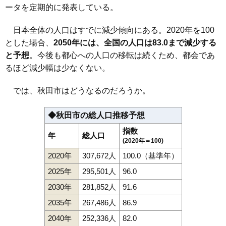
町
ータを定期的に発表している。
112
御所野元町
12万円
1,146万円
24.1%
日本全体の人口はすでに減少傾向にある。2020年を100
113
新屋北浜町
12万円
706万円
15.1%
とした場合、
2050年には、全国の人口は83.0まで減少する
114
旭川新藤田東町
11万円
720万円
8.9%
と予想
。今後も都心への人口の移転は続くため、都会であ
115
新屋割山町
11万円
1,019万円
10.0%
るほど減少幅は少なくない。
116
新屋扇町
11万円
605万円
-1.2%
では、秋田市はどうなるのだろうか。
117
新屋勝平台
11万円
970万円
21.8%
118
新屋寿町
11万円
731万円
7.0%
◆秋田市の総人口推移予想
119
泉東町
11万円
1,009万円
8.4%
指数
年
総人口
120
桜ガ丘
11万円
661万円
20.6%
(2020年＝100)
121
仁井田蕗見町
11万円
656万円
18.1%
2020年
307,672人
100.0（基準年）
122
新屋船場町
11万円
1,014万円
8.4%
2025年
295,501人
96.0
123
下北手桜
11万円
910万円
15.8%
2030年
281,852人
91.6
124
飯島飯田
11万円
938万円
21.0%
2035年
267,486人
86.9
125
将軍野東
11万円
774万円
6.7%
2040年
252,336人
82.0
126
旭川新藤田西町
11万円
654万円
16.8%