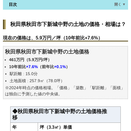
目次
開く ▼
秋田県秋田市下新城中野の土地の価格・相場は？
秋田県秋田市下新城中野の土地の価格・相場は？
現在の価格は、5.9万円／坪（10年前比+7.6%）
価格を詳細に分析しよう
現在の価格は、5.9万円／坪（10年前比+7.6%）
駅からの徒歩距離で価格はどうなる？
秋田県秋田市下新城中野の土地価格
秋田県秋田市下新城中野の土地の過去の売買事例
461万円（5.9万円/坪）
公示地価はいくら
10年前比
+7.6%
（前年比
+0.1%
）
エリアの将来性を人口予想から検討しよう
駅距離 : 15.0分
自分の年収でいくらの不動産が買える？
土地面積 : 257.9㎡（78.0坪）
※2024年時点の価格相場。「価格」「築数」「駅距離」「面積」
は独自に予測した値の中央値。
◆秋田県秋田市下新城中野の土地価格推
移
年
坪（3.3㎡）単価