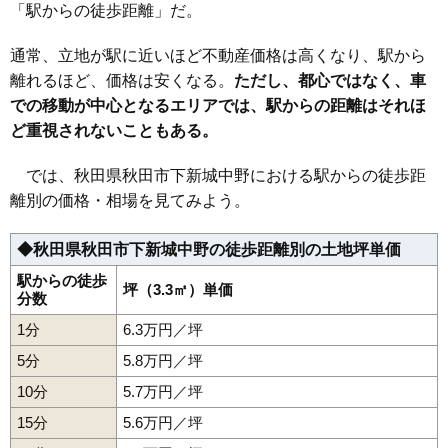
「駅からの徒歩距離」だ。
36
卸町
18万円
1,457万円
14.8%
37
外旭川八幡田
18万円
1,018万円
20.5%
通常、立地が駅に近いほど不動産価格は高くなり、駅から
38
川尻御休町
18万円
1,373万円
11.2%
離れるほど、価格は安くなる。
ただし、都心ではなく、車
での移動が中心となるエリアでは、駅からの距離はそれほ
39
保戸野原の町
17万円
1,295万円
12.1%
ど重視されないこともある。
40
広面
17万円
1,177万円
22.3%
41
保戸野金砂町
17万円
1,121万円
9.5%
では、秋田県秋田市下新城中野における駅からの徒歩距
42
川尻大川町
17万円
1,190万円
10.6%
離別の価格・相場を見てみよう。
43
山王
17万円
1,213万円
7.8%
◆秋田県秋田市下新城中野の徒歩距離別の土地坪単価
44
東通館ノ越
17万円
821万円
12.2%
45
川尻若葉町
17万円
768万円
11.0%
駅からの徒歩
坪（3.3㎡）単価
分数
46
山王新町
17万円
1,610万円
12.6%
1分
6.3万円／坪
47
千秋城下町
17万円
1,039万円
12.3%
5分
5.8万円／坪
48
牛島東
16万円
1,026万円
15.6%
10分
5.7万円／坪
49
外旭川八柳
16万円
1,049万円
20.8%
15分
5.6万円／坪
50
千秋中島町
16万円
1,420万円
9.8%