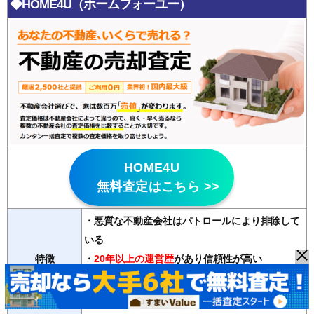
◆HOME4U（ホームフォーユー）
HOME4U
無料査定はこちら >>
・悪質な不動産会社はパトロールにより排除して
いる
特徴
・
20年以上の運営歴
があり信頼性が高い
・2500社の登録会社から最大6社の査定が無料で
受け取れる