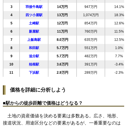
20
旭北錦町
22万円
946万円
5.6%
3
羽後牛島駅
14万円
947万円
14.1%
21
南通亀の町
22万円
1,235万円
14.3%
4
四ツ小屋駅
13万円
1,074万円
18.3%
22
高陽青柳町
21万円
1,379万円
20.2%
5
土崎駅
12万円
854万円
12.6%
23
南通築地
21万円
1,233万円
17.4%
6
新屋駅
11万円
760万円
11.5%
24
手形休下町
21万円
889万円
10.4%
7
上飯島駅
8.0万円
635万円
12.5%
25
保戸野鉄砲町
21万円
1,544万円
19.8%
8
和田駅
5.7万円
551万円
1.0%
26
八橋鯲沼町
20万円
1,248万円
17.4%
9
追分駅
5.7万円
482万円
7.7%
27
大町
20万円
1,070万円
16.5%
10
桂根駅
3.6万円
391万円
-3.4%
28
川元開和町
20万円
1,169万円
13.1%
11
下浜駅
2.9万円
289万円
-2.3%
29
泉北
20万円
982万円
13.2%
30
旭南
20万円
1,137万円
11.7%
価格を詳細に分析しよう
31
八橋南
19万円
1,061万円
10.5%
32
千秋矢留町
19万円
1,497万円
16.8%
■駅からの徒歩距離で価格はどうなる？
33
川尻みよし町
19万円
1,120万円
10.3%
土地の資産価値を決める要素は多数ある。広さ、地形、
34
桜
19万円
1,411万円
35.5%
接道状況、用途区分などの要素があるが、一番重要なのは
35
手形
19万円
1,228万円
6.6%