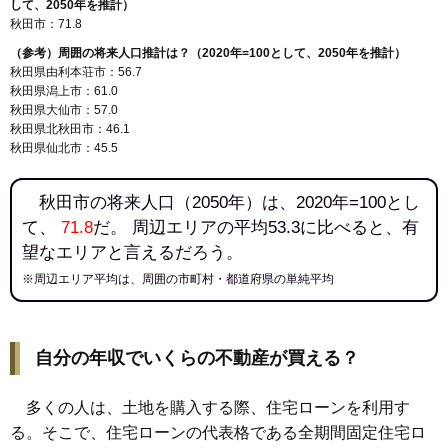
して、2050年を推計）
142
飯島緑丘町
9.2万円
580万円
5.3%
秋田市：71.8
143
寺内大畑
9.1万円
862万円
10.1%
（参考）周囲の将来人口推計は？（2020年=100として、2050年を推計）
144
飯島美砂町
9.1万円
572万円
6.0%
秋田県由利本荘市：56.7
秋田県潟上市：61.0
145
新屋元町
9.1万円
599万円
-0.5%
秋田県大仙市：57.0
146
新屋田尻沢中町
9.1万円
562万円
11.3%
秋田県北秋田市：46.1
秋田県仙北市：45.5
147
飯島松根西町
9.0万円
677万円
7.9%
148
下北手松崎
8.7万円
601万円
4.2%
秋田市の将来人口（2050年）は、2020年=100とし
149
仁井田
8.0万円
670万円
4.9%
て、
71.8
だ。 周辺エリアの平均53.3に比べると、有
150
新屋勝平町
8.0万円
717万円
5.4%
望なエリアと言えるだろう。
151
新屋表町
7.9万円
614万円
0.0%
※周辺エリア平均は、周囲の市町村・都道府県の単純平均
152
飯島道東
7.8万円
729万円
2.1%
153
土崎港南
7.8万円
540万円
4.3%
自分の年収でいくらの不動産が買える？
154
上北手百崎
7.7万円
552万円
8.9%
155
飯島松根東町
7.7万円
644万円
7.2%
多くの人は、土地を購入する際、住宅ローンを利用す
156
仁井田目長田
7.7万円
838万円
6.9%
る。そこで、住宅ローンの代表格である全期間固定住宅ロ
157
飯島川端
7.7万円
609万円
17.2%