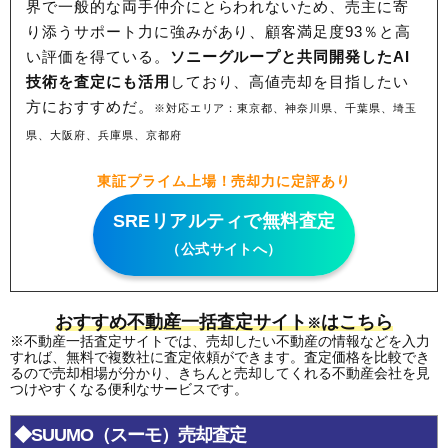
界で一般的な両手仲介にとらわれないため、
売主に寄
り添うサポート力に強みがあり、顧客満足度93％と高
い評価を得ている。
ソニーグループと共同開発したAI
技術を査定にも活用
しており、高値売却を目指したい
方におすすめだ。
※対応エリア：東京都、神奈川県、千葉県、埼玉
県、大阪府、兵庫県、京都府
東証プライム上場！売却力に定評あり
SREリアルティで無料査定
（公式サイトへ）
おすすめ不動産一括査定サイト
はこちら
※
※不動産一括査定サイトでは、売却したい不動産の情報などを入力
すれば、無料で複数社に査定依頼ができます。査定価格を比較でき
るので売却相場が分かり、きちんと売却してくれる不動産会社を見
つけやすくなる便利なサービスです。
◆SUUMO（スーモ）売却査定