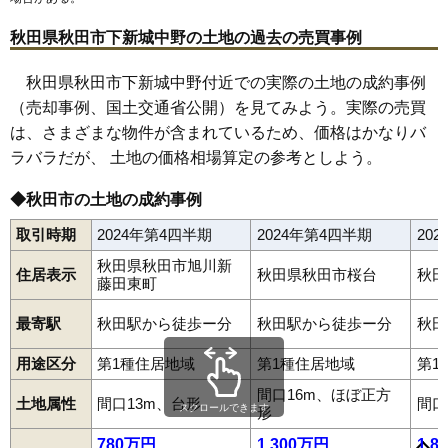
67
泉釜ノ町
14万円
950万円
14.0%
秋田県秋田市下新城中野の土地の過去の売買事例
68
牛島南
14万円
927万円
20.4%
69
楢山共和町
14万円
768万円
6.3%
秋田県秋田市下新城中野付近での実際の土地の成約事例
（売却事例、国土交通省公開）を見てみよう。実際の売買
70
仁井田栄町
14万円
832万円
12.9%
は、さまざまな物件が含まれているため、価格はかなりバ
71
牛島西
14万円
718万円
9.0%
ラバラだが、 土地の価格相場算定の参考としよう。
72
御所野堤台
14万円
866万円
11.9%
旭川清澄町
旭川新藤田西町
旭川新藤田東町
新屋朝日町
73
楢山愛宕下
14万円
1,112万円
11.3%
◆秋田市の土地の成約事例
新屋大川町
新屋扇町
新屋沖田町
新屋表町
新屋勝平台
新屋勝平町
新屋北浜町
新屋栗田町
新屋寿町
新屋田尻沢中町
74
楢山本町
14万円
1,027万円
13.5%
新屋田尻沢東町
新屋鳥木町
新屋比内町
新屋日吉町
取引時期
2024年第4四半期
2024年第4四半期
20
新屋船場町
新屋前野町
新屋町
新屋松美ガ丘北町
75
将軍野向山
14万円
820万円
24.9%
新屋松美ガ丘東町
新屋松美ガ丘南町
新屋松美町
新屋南浜町
秋田県秋田市旭川新
住居表示
秋田県秋田市桜台
秋田
新屋元町
新屋豊町
新屋割山町
飯島
飯島飯田
飯島川端
76
楢山石塚町
14万円
982万円
14.5%
藤田東町
飯島新町
飯島鼠田
飯島松根西町
飯島松根東町
飯島美砂町
77
仁井田二ツ屋
14万円
789万円
22.4%
飯島道東
飯島緑丘町
泉
泉一ノ坪
泉釜ノ町
泉北
泉中央
泉馬場
最寄駅
秋田駅から徒歩ー分
秋田駅から徒歩ー分
秋田
泉東町
泉南
牛島西
牛島東
牛島南
大住
大平台
大町
御野場
卸町
78
楢山南新町下丁
14万円
812万円
8.1%
金足追分
金足小泉
金足下刈
上北手荒巻
上北手猿田
上北手百崎
川尻上野町
川尻大川町
川尻御休町
川尻新川町
用途区分
第1種住居地域
第1種住居地域
第1
79
将軍野堰越
14万円
811万円
16.1%
川尻総社町
川尻町
川尻みよし町
川尻若葉町
河辺北野田高屋
河辺三内
河辺神内
河辺戸島
河辺松渕
河辺諸井
河辺和田
間口16m、ほぼ正方
80
仁井田福島
14万円
1,134万円
14.4%
土地属性
間口13m、台形
間口
川元小川町
川元開和町
旭南
旭北錦町
港北新町
高陽青柳町
スクロールできます
形
高陽幸町
御所野地蔵田
御所野下堤
御所野堤台
御所野元町
81
仁井田本町
14万円
971万円
16.1%
御所野湯本
桜
桜ガ丘
桜台
山王
山王新町
山王中島町
780万円
1,300万円
1,8