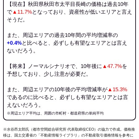
【現在】秋田県秋田市太平目長崎の価格は過去10年
で
▲11.7%
となっており、資産性が低いエリアと言え
そうだ。
また、周辺エリアの過去10年間の平均増減率の
+0.4%
と比べると、必ずしも有望なエリアとは言え
ないだろう。
【将来】ノーマルシナリオで、10年後に
▲47.7%
を
予想しており、少し注意が必要だ。
また、周辺エリアの10年後の平均増減率が
▲15.3%
であるのに比べると、必ずしも有望なエリアとは言
えないだろう。
※周辺エリア平均は、周囲の市町村・都道府県の単純平均
※水谷昂太郎氏（都市空間総合研究所 代表取締役CEO）の協力で作成。価格推
移は、国土交通省の「
不動産情報ライブラリ
」の不動産取引価格情報を参考に