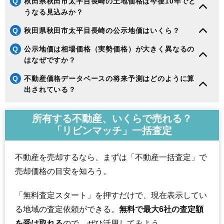
Q
秋田県秋田市太平目長崎の土地価格は今後10年でど
うなる見込みか？
190
上北手荒巻
3.2万円
870万円
2.9%
191
下浜羽川
2.9万円
289万円
-2.9%
Q
秋田県秋田市太平目長崎の公示地価はいくら？
192
河辺戸島
2.9万円
1,216万円
1.7%
Q
公示地価は相場価格（実勢価格）が大きく異なるの
193
河辺諸井
2.8万円
293万円
-11.3%
はなぜですか？
194
添川
2.7万円
258万円
-12.3%
Q
不動産価格データベースの将来予測はどのように算
195
河辺三内
2.6万円
218万円
-11.6%
出されている？
196
豊岩豊巻
2.4万円
124万円
-9.4%
197
雄和椿川
2.3万円
226万円
-18.5%
所有する不動産、いくらで売れる？
「リビンマッチ」一括査定
198
河辺神内
2.2万円
211万円
-18.3%
199
下浜桂根
1.7万円
501万円
-16.6%
不動産を売却するなら、まずは「不動産一括査定」で
200
太平目長崎
1.5万円
175万円
-11.7%
売却価格の目安を知ろう。
201
四ツ小屋
1.5万円
292万円
-15.4%
202
雄和新波
1.4万円
108万円
-14.7%
「無料査定スタート」を押すだけで、現在表示してい
る地域の査定依頼ができる。
無料で最大6社の査定額
を受け取れる
ので、ぜひ活用してみよう。