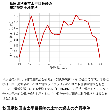
53
川尻新川町
16万円
908万円
12.6%
54
手形新栄町
16万円
861万円
7.7%
55
保戸野八丁
15万円
1,152万円
10.5%
56
南通宮田
15万円
942万円
17.0%
57
寺内油田
15万円
980万円
13.2%
58
保戸野桜町
15万円
1,094万円
10.3%
59
寺内堂ノ沢
15万円
989万円
16.2%
60
楢山南中町
15万円
986万円
11.9%
61
御所野地蔵田
15万円
1,120万円
21.5%
62
楢山登町
15万円
893万円
9.2%
63
寺内蛭根
15万円
1,023万円
14.1%
※水谷昂太郎氏（都市空間総合研究所 代表取締役CEO）の協力で作成。価格推
64
仁井田新田
14万円
887万円
20.2%
移は、国土交通省の「
不動産情報ライブラリ
」の不動産取引価格情報をもと
に、AI（機械学習）による予測モデル「LightGBM」の手法で算出した。エリア
65
桜台
14万円
950万円
22.6%
全体の平均的な価格傾向を示すもので、個別物件の実際の取引価格とは異なる
66
楢山太田町
14万円
879万円
15.3%
場合がある。
67
泉釜ノ町
14万円
950万円
14.0%
秋田県秋田市太平目長崎の土地の過去の売買事例
68
牛島南
14万円
927万円
20.4%