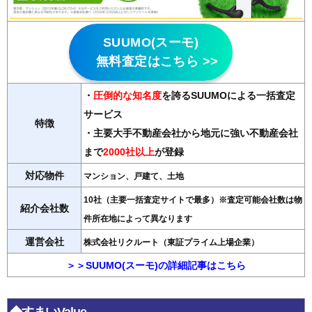
SUUMO(スーモ)
無料査定はこちら >>
・
圧倒的な知名度
を誇るSUUMOによる一括査定
サービス
特徴
・主要大手不動産会社から地元に強い不動産会社
まで
2000社以上
が登録
対応物件
マンション、戸建て、土地
10社（主要一括査定サイトで最多）※査定可能会社数は物
紹介会社数
件所在地によって異なります
運営会社
株式会社リクルート（東証プライム上場企業）
＞＞SUUMO(スーモ)の詳細記事はこちら