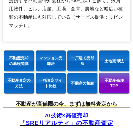
提携する不動産仲介会社が1,700社以上と多く、投資
用物件、ビル、店舗、工場、倉庫、農地など幅広い種
類の不動産にも対応している（サービス提供：リビン
マッチ）。
不動産売却
マンション売
一戸建て売却
土地売却法
の基礎知識
却法
法
不動産査定の
一括査定サイ
不動産売却
不動産の相続
方法
ト比較
TOP
不動産が高値圏の今、まずは無料査定から
AI技術×高値売却
「SREリアルティ」の不動産査定