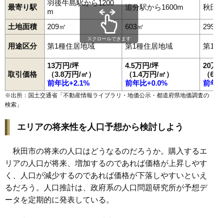
99
新屋豊町
12万円
834万円
14.6%
羽後牛島駅から1200
最寄り駅
追分駅から1600m
秋田
m
100
横森
12万円
1,018万円
23.8%
土地面積
209㎡
603㎡
299
101
土崎港北
12万円
774万円
12.8%
スクロールできます
102
御所野下堤
12万円
901万円
20.8%
用途区分
第1種住居地域
第1種住居地域
第1
103
手形からみでん
12万円
551万円
3.0%
13万円/坪
4.5万円/坪
20
新屋松美ガ丘北
取引価格
（3.8万円/㎡）
（1.4万円/㎡）
（6
104
12万円
879万円
13.2%
町
前年比+2.1%
前年比+0.0%
前年
105
外旭川
12万円
764万円
1.9%
※出所：国土交通省「
不動産情報ライブラリ・地価公示・都道府県地価調査の
検索
」
106
飯島新町
12万円
790万円
18.0%
107
楢山南新町上丁
12万円
1,052万円
10.7%
エリアの将来性を人口予想から検討しよう
新屋松美ガ丘東
108
12万円
856万円
13.5%
町
秋田市の将来の人口はどうなるのだろうか。購入するエ
109
将軍野青山町
12万円
682万円
6.1%
リアの人口が将来、増加するのであれば価格が上昇しやす
110
泉一ノ坪
12万円
885万円
11.5%
く、人口が減少するのであれば価格が下落しやすいといえ
るだろう。人口推計は、政府系の人口問題研究所が予想デ
新屋松美ガ丘南
111
12万円
884万円
18.0%
町
ータを定期的に発表している。
112
御所野元町
12万円
1,146万円
24.1%