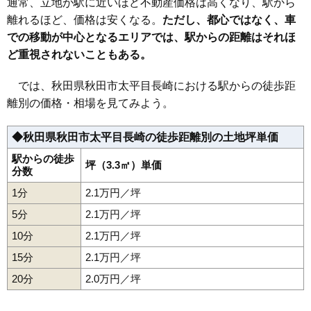
通常、立地が駅に近いほど不動産価格は高くなり、駅から
38
川尻御休町
18万円
1,373万円
11.2%
離れるほど、価格は安くなる。
ただし、都心ではなく、車
での移動が中心となるエリアでは、駅からの距離はそれほ
39
保戸野原の町
17万円
1,295万円
12.1%
ど重視されないこともある。
40
広面
17万円
1,177万円
22.3%
41
保戸野金砂町
17万円
1,121万円
9.5%
では、秋田県秋田市太平目長崎における駅からの徒歩距
42
川尻大川町
17万円
1,190万円
10.6%
離別の価格・相場を見てみよう。
43
山王
17万円
1,213万円
7.8%
◆秋田県秋田市太平目長崎の徒歩距離別の土地坪単価
44
東通館ノ越
17万円
821万円
12.2%
45
川尻若葉町
17万円
768万円
11.0%
駅からの徒歩
坪（3.3㎡）単価
分数
46
山王新町
17万円
1,610万円
12.6%
1分
2.1万円／坪
47
千秋城下町
17万円
1,039万円
12.3%
5分
2.1万円／坪
48
牛島東
16万円
1,026万円
15.6%
10分
2.1万円／坪
49
外旭川八柳
16万円
1,049万円
20.8%
15分
2.1万円／坪
50
千秋中島町
16万円
1,420万円
9.8%
20分
51
川尻上野町
2.0万円／坪
16万円
906万円
12.9%
52
東通観音前
16万円
823万円
14.8%