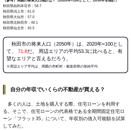
（参考）周囲の将来人口推計は？（2020年=100として、2050年を推計）
144
飯島美砂町
9.1万円
572万円
6.0%
秋田県由利本荘市：56.7
秋田県潟上市：61.0
145
新屋元町
9.1万円
599万円
-0.5%
秋田県大仙市：57.0
146
新屋田尻沢中町
9.1万円
562万円
11.3%
秋田県北秋田市：46.1
秋田県仙北市：45.5
147
飯島松根西町
9.0万円
677万円
7.9%
148
下北手松崎
8.7万円
601万円
4.2%
秋田市の将来人口（2050年）は、2020年=100とし
149
仁井田
8.0万円
670万円
4.9%
て、
71.8
だ。 周辺エリアの平均53.3に比べると、有
150
新屋勝平町
8.0万円
717万円
5.4%
望なエリアと言えるだろう。
151
新屋表町
7.9万円
614万円
0.0%
※周辺エリア平均は、周囲の市町村・都道府県の単純平均
152
飯島道東
7.8万円
729万円
2.1%
153
土崎港南
7.8万円
540万円
4.3%
自分の年収でいくらの不動産が買える？
154
上北手百崎
7.7万円
552万円
8.9%
155
飯島松根東町
7.7万円
644万円
7.2%
多くの人は、土地を購入する際、住宅ローンを利用す
156
仁井田目長田
7.7万円
838万円
6.9%
る。そこで、住宅ローンの代表格である全期間固定住宅ロ
157
飯島川端
7.7万円
609万円
17.2%
ーン「フラット35」について、年収別の借入可能額を試算
158
土崎港相染町
7.6万円
481万円
3.9%
してみた。