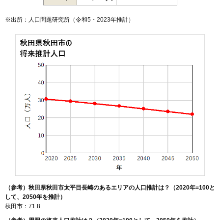
128
土崎港中央
10万円
595万円
-0.6%
129
土崎港西
10万円
949万円
-0.1%
※出所：人口問題研究所（
令和5・2023年推計
）
130
新屋南浜町
9.9万円
740万円
12.5%
131
将軍野桂町
9.9万円
710万円
13.7%
132
旭川清澄町
9.8万円
644万円
15.5%
133
新屋日吉町
9.6万円
839万円
19.0%
134
新屋松美町
9.6万円
953万円
16.9%
135
新屋前野町
9.5万円
601万円
12.8%
136
港北新町
9.5万円
795万円
12.3%
137
新屋大川町
9.5万円
823万円
6.6%
138
新屋町
9.4万円
676万円
7.0%
139
新屋栗田町
9.3万円
712万円
6.4%
140
山王臨海町
9.3万円
1,338万円
20.7%
141
新屋田尻沢東町
9.2万円
665万円
18.5%
（参考）秋田県秋田市太平目長崎のあるエリアの人口推計は？（2020年=100と
して、2050年を推計）
142
飯島緑丘町
9.2万円
580万円
5.3%
秋田市：71.8
143
寺内大畑
9.1万円
862万円
10.1%