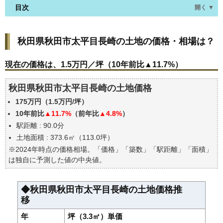
目次
開く ▼
秋田県秋田市太平目長崎の土地の価格・相場は？
秋田県秋田市太平目長崎の土地の価格・相場は？
現在の価格は、1.5万円／坪（10年前比▲11.7%）
価格を詳細に分析しよう
現在の価格は、1.5万円／坪（10年前比▲11.7%）
駅からの徒歩距離で価格はどうなる？
秋田県秋田市太平目長崎の土地価格
秋田県秋田市太平目長崎の土地の過去の売買事例
175万円（1.5万円/坪）
公示地価はいくら
10年前比
▲11.7%
（前年比
▲4.8%
）
エリアの将来性を人口予想から検討しよう
駅距離 : 90.0分
自分の年収でいくらの不動産が買える？
土地面積 : 373.6㎡（113.0坪）
※2024年時点の価格相場。「価格」「築数」「駅距離」「面積」
は独自に予測した値の中央値。
◆秋田県秋田市太平目長崎の土地価格推
移
年
坪（3.3㎡）単価