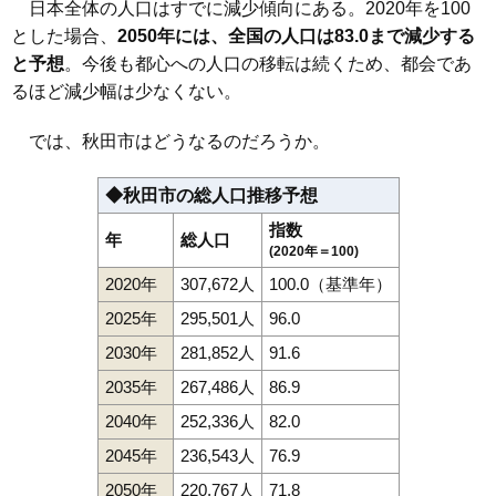
日本全体の人口はすでに減少傾向にある。2020年を100
113
新屋北浜町
12万円
706万円
15.1%
とした場合、
2050年には、全国の人口は83.0まで減少する
114
旭川新藤田東町
11万円
720万円
8.9%
と予想
。今後も都心への人口の移転は続くため、都会であ
115
新屋割山町
11万円
1,019万円
10.0%
るほど減少幅は少なくない。
116
新屋扇町
11万円
605万円
-1.2%
では、秋田市はどうなるのだろうか。
117
新屋勝平台
11万円
970万円
21.8%
118
新屋寿町
11万円
731万円
7.0%
◆秋田市の総人口推移予想
119
泉東町
11万円
1,009万円
8.4%
指数
年
総人口
120
桜ガ丘
11万円
661万円
20.6%
(2020年＝100)
121
仁井田蕗見町
11万円
656万円
18.1%
2020年
307,672人
100.0（基準年）
122
新屋船場町
11万円
1,014万円
8.4%
2025年
295,501人
96.0
123
下北手桜
11万円
910万円
15.8%
2030年
281,852人
91.6
124
飯島飯田
11万円
938万円
21.0%
2035年
267,486人
86.9
125
将軍野東
11万円
774万円
6.7%
2040年
252,336人
82.0
126
旭川新藤田西町
11万円
654万円
16.8%
2045年
236,543人
76.9
127
寺内児桜
11万円
680万円
5.7%
2050年
220,767人
71.8