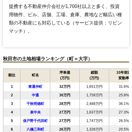
提携する不動産仲介会社が1,700社以上と多く、投資
用物件、ビル、店舗、工場、倉庫、農地など幅広い種
類の不動産にも対応している（サービス提供：リビン
マッチ）。
秋田市の土地相場ランキング（町＝大字）
坪単価
総額
10年前比
順位
町名
(万円)
(万円)
変動率
1
東通仲町
32万円
1,651万円
31.6%
2
中通
30万円
1,759万円
25.8%
3
千秋明徳町
28万円
2,488万円
36.1%
4
泉中央
27万円
1,637万円
27.3%
5
保戸野千代田町
27万円
1,747万円
26.5%
6
八橋三和町
26万円
1,328万円
20.5%