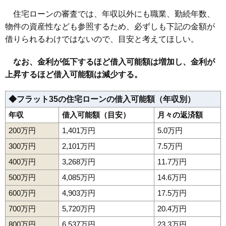
159
新藤田
7.5万円
676万円
7.7%
住宅ローンの審査では、年収以外にも職業、勤続年数、
160
寺内後城
7.4万円
711万円
8.1%
物件の資産性なども参照するため、必ずしも下記の金額が
161
寺内
7.4万円
575万円
-1.8%
借りられるわけではないので、目安と考えてほしい。
162
新屋沖田町
7.3万円
534万円
5.6%
なお、金利が低下するほど借入可能額は増加し、金利が
163
飯島鼠田
7.3万円
665万円
8.2%
上昇するほど借入可能額は減少する。
164
寺内神屋敷
7.2万円
445万円
8.8%
165
新屋比内町
6.9万円
488万円
4.9%
◆フラット35の住宅ローンの借入可能額（年収別）
166
山手台
6.9万円
496万円
10.1%
年収
借入可能額（目安）
月々の返済額
167
上北手猿田
6.8万円
528万円
2.1%
200万円
1,401万円
5.0万円
168
浜田
6.7万円
450万円
4.9%
300万円
2,101万円
7.5万円
169
下新城長岡
6.3万円
489万円
3.9%
400万円
3,268万円
11.7万円
170
金足下刈
6.3万円
600万円
3.9%
500万円
4,085万円
14.6万円
171
河辺北野田高屋
6.2万円
468万円
0.4%
600万円
4,903万円
17.5万円
172
寺内高野
6.2万円
956万円
14.5%
173
金足追分
6.0万円
520万円
8.4%
700万円
5,720万円
20.4万円
174
下新城笠岡
5.9万円
533万円
4.5%
800万円
6,537万円
23.3万円