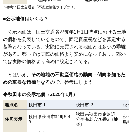
山王臨海町
下北手桜
下北手松崎
下新城笠岡
下新城長岡
84
御野場
13万円
1,012万円
24.2%
和田駅
四ツ小屋駅
秋田駅
土崎駅
上飯島駅
追分駅
泉外旭川駅
下新城中野
下浜桂根
下浜羽川
将軍野青山町
将軍野桂町
※参考：国土交通省「
不動産情報ライブラリ
」
下浜駅
桂根駅
新屋駅
羽後牛島駅
将軍野堰越
将軍野東
将軍野南
将軍野向山
新藤田
千秋北の丸
85
泉馬場
13万円
868万円
5.2%
千秋城下町
千秋中島町
千秋明徳町
千秋矢留町
添川
外旭川
■公示地価はいくら？
86
川元小川町
13万円
828万円
7.7%
外旭川八幡田
外旭川八柳
太平目長崎
土崎港相染町
土崎港北
土崎港中央
土崎港西
土崎港東
土崎港古川町
土崎港南
手形
87
仁井田潟中町
13万円
823万円
21.0%
手形からみでん
手形休下町
手形新栄町
手形田中
手形山崎町
公示地価は、国土交通省が毎年1月1日時点における土地
寺内
寺内油田
寺内後城
寺内大小路
寺内大畑
寺内神屋敷
88
柳田
13万円
853万円
10.8%
の価格を公表しているもので、固定資産税などを算定する
寺内高野
寺内児桜
寺内堂ノ沢
寺内蛭根
寺内焼山
豊岩石田坂
豊岩豊巻
中通
楢山
楢山愛宕下
楢山石塚町
楢山太田町
基準となっている。実際に売買される地価とは多少の乖離
89
千秋北の丸
13万円
961万円
9.9%
楢山川口境
楢山共和町
楢山登町
楢山古川新町
楢山本町
がある。都心では実際の価格より安めになっており、郊外
楢山南新町上丁
楢山南新町下丁
楢山南中町
仁井田
90
楢山古川新町
13万円
652万円
9.4%
仁井田潟中町
仁井田栄町
仁井田新田
仁井田蕗見町
では実際の価格より高めに設定されてる。
仁井田福島
仁井田二ツ屋
仁井田本町
仁井田目長田
濁川
浜田
91
大平台
13万円
835万円
22.0%
茨島
東通
東通観音前
東通館ノ越
東通仲町
広面
保戸野金砂町
92
楢山川口境
13万円
1,242万円
9.0%
保戸野桜町
保戸野すわ町
保戸野千代田町
保戸野鉄砲町
とはいえ、
その地域の不動産価格の動向・傾向を知るた
保戸野中町
保戸野八丁
保戸野原の町
南通亀の町
南通築地
93
茨島
13万円
903万円
15.7%
めの重要な指標
となるので、参考にしよう。
南通宮田
向浜
柳田
八橋イサノ
八橋大沼町
八橋大畑
八橋田五郎
八橋鯲沼町
八橋本町
八橋南
八橋三和町
山手台
94
土崎港東
13万円
881万円
8.2%
雄和新波
雄和椿川
横森
四ツ小屋
四ツ小屋末戸松本
◆秋田市の公示地価（2025年1月）
95
新屋朝日町
12万円
895万円
14.9%
地点名
秋田市-1
秋田市-2
秋田
96
将軍野南
12万円
858万円
15.5%
秋田県秋田市金足追
97
泉
12万円
1,609万円
5.5%
秋田県秋田市卸町5-4-
秋田
住居表示
分字海老穴76番3《地
8
島町1
98
濁川
12万円
837万円
13.1%
番》