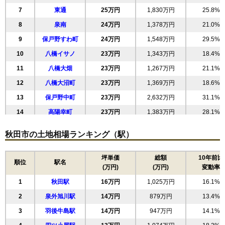
7
東通
25万円
1,830万円
25.8%
8
泉南
24万円
1,378万円
21.0%
9
保戸野すわ町
24万円
1,548万円
29.5%
10
八橋イサノ
23万円
1,343万円
18.4%
11
八橋大畑
23万円
1,267万円
21.1%
12
八橋大沼町
23万円
1,369万円
18.6%
13
保戸野中町
23万円
2,632万円
31.1%
14
高陽幸町
23万円
1,383万円
28.1%
15
八橋田五郎
23万円
1,421万円
20.0%
秋田市の土地相場ランキング（駅）
16
八橋本町
23万円
1,485万円
27.6%
17
山王中島町
22万円
1,271万円
24.2%
坪単価
総額
10年前比
順位
駅名
(万円)
(万円)
変動率
18
川尻総社町
22万円
1,073万円
19.5%
1
秋田駅
16万円
1,025万円
16.1%
19
手形山崎町
22万円
996万円
15.5%
2
泉外旭川駅
14万円
879万円
13.4%
20
旭北錦町
22万円
946万円
5.6%
3
羽後牛島駅
14万円
947万円
14.1%
21
南通亀の町
22万円
1,235万円
14.3%