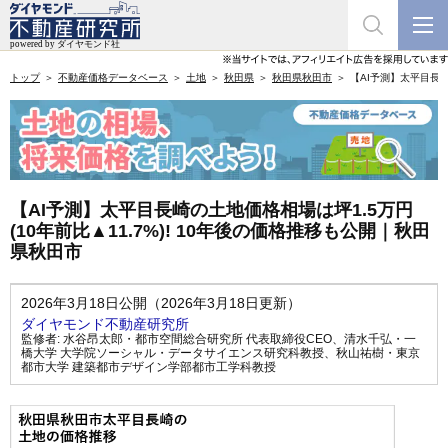
トップ
不動産価格データベース
土地
秋田県
秋田県秋田市
【AI予測】太平目長崎
【AI予測】太平目長崎の土地価格相場は坪1.5万円
(10年前比▲11.7%)! 10年後の価格推移も公開｜秋田
県秋田市
2026年3月18日公開（2026年3月18日更新）
ダイヤモンド不動産研究所
監修者:
水谷昂太郎・都市空間総合研究所 代表取締役CEO
、
清水千弘・一
橋大学 大学院ソーシャル・データサイエンス研究科教授
、
秋山祐樹・東京
都市大学 建築都市デザイン学部都市工学科教授