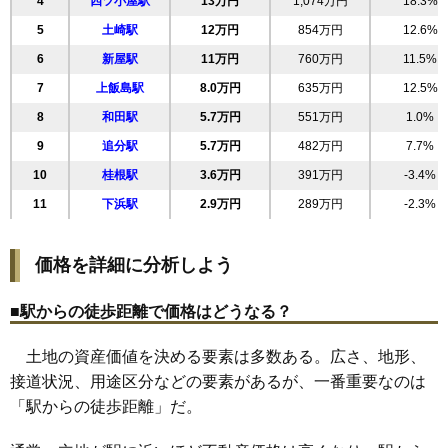
4
四ツ小屋駅
13万円
1,074万円
18.3%
22
高陽青柳町
21万円
1,379万円
20.2%
5
土崎駅
12万円
854万円
12.6%
23
南通築地
21万円
1,233万円
17.4%
6
新屋駅
11万円
760万円
11.5%
24
手形休下町
21万円
889万円
10.4%
7
上飯島駅
8.0万円
635万円
12.5%
25
保戸野鉄砲町
21万円
1,544万円
19.8%
8
和田駅
5.7万円
551万円
1.0%
26
八橋鯲沼町
20万円
1,248万円
17.4%
9
追分駅
5.7万円
482万円
7.7%
27
大町
20万円
1,070万円
16.5%
10
桂根駅
3.6万円
391万円
-3.4%
28
川元開和町
20万円
1,169万円
13.1%
11
下浜駅
2.9万円
289万円
-2.3%
29
泉北
20万円
982万円
13.2%
30
旭南
20万円
1,137万円
11.7%
価格を詳細に分析しよう
31
八橋南
19万円
1,061万円
10.5%
32
千秋矢留町
19万円
1,497万円
16.8%
■駅からの徒歩距離で価格はどうなる？
33
川尻みよし町
19万円
1,120万円
10.3%
土地の資産価値を決める要素は多数ある。広さ、地形、
34
桜
19万円
1,411万円
35.5%
接道状況、用途区分などの要素があるが、一番重要なのは
35
手形
19万円
1,228万円
6.6%
「駅からの徒歩距離」だ。
36
卸町
18万円
1,457万円
14.8%
37
外旭川八幡田
18万円
1,018万円
20.5%