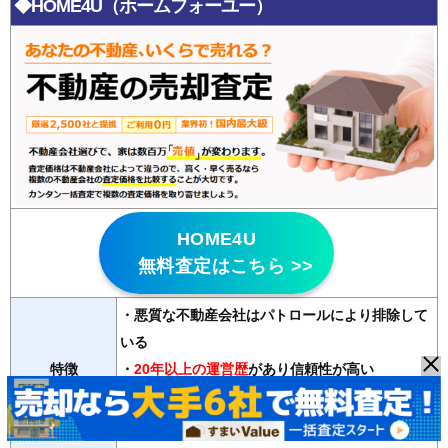
◆HOME4U（ホームフォーユー）
HOME4U
無料査定はこちら >>
・悪質な不動産会社はパトロールにより排除して
いる
特徴
・
20年以上の運営歴
があり信頼性が高い
・2500社の登録会社から最大6社の査定が無料で
受け取れる