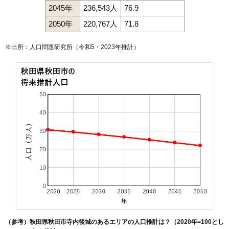
2045年
236,543人
76.9
127
寺内児桜
11万円
680万円
5.7%
2050年
220,767人
71.8
128
土崎港中央
10万円
595万円
-0.6%
129
土崎港西
10万円
949万円
-0.1%
※出所：人口問題研究所（
令和5・2023年推計
）
130
新屋南浜町
9.9万円
740万円
12.5%
131
将軍野桂町
9.9万円
710万円
13.7%
132
旭川清澄町
9.8万円
644万円
15.5%
133
新屋日吉町
9.6万円
839万円
19.0%
134
新屋松美町
9.6万円
953万円
16.9%
135
新屋前野町
9.5万円
601万円
12.8%
136
港北新町
9.5万円
795万円
12.3%
137
新屋大川町
9.5万円
823万円
6.6%
138
新屋町
9.4万円
676万円
7.0%
139
新屋栗田町
9.3万円
712万円
6.4%
140
山王臨海町
9.3万円
1,338万円
20.7%
141
新屋田尻沢東町
9.2万円
665万円
18.5%
（参考）秋田県秋田市寺内後城のあるエリアの人口推計は？（2020年=100とし