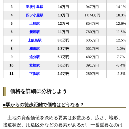
20
旭北錦町
22万円
946万円
5.6%
3
羽後牛島駅
14万円
947万円
14.1%
21
南通亀の町
22万円
1,235万円
14.3%
4
四ツ小屋駅
13万円
1,074万円
18.3%
22
高陽青柳町
21万円
1,379万円
20.2%
5
土崎駅
12万円
854万円
12.6%
23
南通築地
21万円
1,233万円
17.4%
6
新屋駅
11万円
760万円
11.5%
24
手形休下町
21万円
889万円
10.4%
7
上飯島駅
8.0万円
635万円
12.5%
25
保戸野鉄砲町
21万円
1,544万円
19.8%
8
和田駅
5.7万円
551万円
1.0%
26
八橋鯲沼町
20万円
1,248万円
17.4%
9
追分駅
5.7万円
482万円
7.7%
27
大町
20万円
1,070万円
16.5%
10
桂根駅
3.6万円
391万円
-3.4%
28
川元開和町
20万円
1,169万円
13.1%
11
下浜駅
2.9万円
289万円
-2.3%
29
泉北
20万円
982万円
13.2%
30
旭南
20万円
1,137万円
11.7%
価格を詳細に分析しよう
31
八橋南
19万円
1,061万円
10.5%
32
千秋矢留町
19万円
1,497万円
16.8%
■駅からの徒歩距離で価格はどうなる？
33
川尻みよし町
19万円
1,120万円
10.3%
土地の資産価値を決める要素は多数ある。広さ、地形、
34
桜
19万円
1,411万円
35.5%
接道状況、用途区分などの要素があるが、一番重要なのは
35
手形
19万円
1,228万円
6.6%