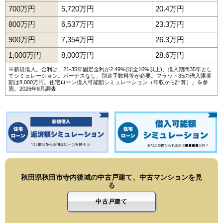
173
金足追分
6.0万円
520万円
8.4%
700万円
5,720万円
20.4万円
174
下新城笠岡
5.9万円
533万円
4.5%
800万円
6,537万円
23.3万円
175
下新城中野
5.9万円
461万円
7.6%
900万円
7,354万円
26.3万円
176
飯島
5.8万円
530万円
-0.7%
1,000万円
8,000万円
28.6万円
177
楢山
5.7万円
461万円
-9.5%
※新規借入。金利は、21-35年固定金利が2.49%(頭金10%以上)、借入期間35年とし
てシミュレーション。ボーナスなし、別途手数料等が必要。フラット35の借入限度
四ツ小屋末戸松
額は8,000万円。
住宅ローン借入可能額シミュレーション（年収から計算）
」を参
178
5.4万円
986万円
2.9%
照。2026年8月調査
本
179
豊岩石田坂
5.3万円
445万円
4.3%
180
土崎港古川町
5.2万円
682万円
3.3%
181
河辺和田
4.9万円
445万円
-6.1%
182
向浜
4.8万円
2,910万円
7.8%
183
川尻町
4.6万円
2,159万円
2.9%
184
寺内焼山
4.5万円
774万円
7.1%
秋田県秋田市寺内後城の中古戸建て、中古マンションを見
る
185
金足小泉
3.9万円
406万円
-5.7%
中古戸建て
186
新屋鳥木町
3.9万円
2,355万円
2.2%
187
御所野湯本
3.9万円
2,345万円
4.8%