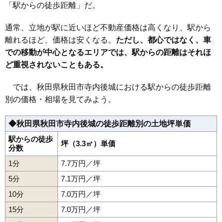
「駅からの徒歩距離」だ。
36
卸町
18万円
1,457万円
14.8%
37
外旭川八幡田
18万円
1,018万円
20.5%
通常、立地が駅に近いほど不動産価格は高くなり、駅から
38
川尻御休町
18万円
1,373万円
11.2%
離れるほど、価格は安くなる。
ただし、都心ではなく、車
での移動が中心となるエリアでは、駅からの距離はそれほ
39
保戸野原の町
17万円
1,295万円
12.1%
ど重視されないこともある。
40
広面
17万円
1,177万円
22.3%
41
保戸野金砂町
17万円
1,121万円
9.5%
では、秋田県秋田市寺内後城における駅からの徒歩距離
42
川尻大川町
17万円
1,190万円
10.6%
別の価格・相場を見てみよう。
43
山王
17万円
1,213万円
7.8%
◆秋田県秋田市寺内後城の徒歩距離別の土地坪単価
44
東通館ノ越
17万円
821万円
12.2%
45
川尻若葉町
17万円
768万円
11.0%
駅からの徒歩
坪（3.3㎡）単価
分数
46
山王新町
17万円
1,610万円
12.6%
1分
7.7万円／坪
47
千秋城下町
17万円
1,039万円
12.3%
5分
7.1万円／坪
48
牛島東
16万円
1,026万円
15.6%
10分
7.0万円／坪
49
外旭川八柳
16万円
1,049万円
20.8%
15分
7.0万円／坪
50
千秋中島町
16万円
1,420万円
9.8%