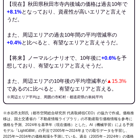
【現在】秋田県秋田市寺内後城の価格は過去10年で
+8.1%
となっており、資産性が高いエリアと言えそ
うだ。
また、周辺エリアの過去10年間の平均増減率の
+0.4%
と比べると、有望なエリアと言えそうだ。
【将来】ノーマルシナリオで、10年後に
+0.6%
を予
想しており、有望なエリアと言えそうだ。
また、周辺エリアの10年後の平均増減率が
▲15.3%
であるのに比べると、有望なエリアと言える。
※周辺エリア平均は、周囲の市町村・都道府県の単純平均
※水谷昂太郎氏（都市空間総合研究所 代表取締役CEO）の協力で作成。価格推
移は、国土交通省の「
不動産情報ライブラリ
」の不動産取引価格情報を参考に
価格を予測、2024年を基準年（現在価格）とした。AI（機械学習）による予測
モデル「LightGBM」の手法で2005年〜2024年までの取引データを学習し、
2025年〜2034年の価格相場を予測している。過去（2005年～2024年）の価格