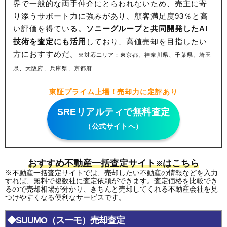
界で一般的な両手仲介にとらわれないため、
売主に寄
り添うサポート力に強みがあり、顧客満足度93％と高
い評価を得ている。
ソニーグループと共同開発したAI
技術を査定にも活用
しており、高値売却を目指したい
方におすすめだ。
※対応エリア：東京都、神奈川県、千葉県、埼玉
県、大阪府、兵庫県、京都府
東証プライム上場！売却力に定評あり
SREリアルティで無料査定
（公式サイトへ）
おすすめ不動産一括査定サイト
はこちら
※
※不動産一括査定サイトでは、売却したい不動産の情報などを入力
すれば、無料で複数社に査定依頼ができます。査定価格を比較でき
るので売却相場が分かり、きちんと売却してくれる不動産会社を見
つけやすくなる便利なサービスです。
◆SUUMO（スーモ）売却査定