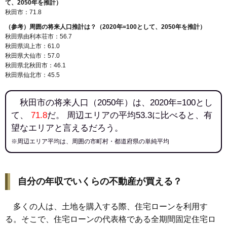
て、2050年を推計）
142
飯島緑丘町
9.2万円
580万円
5.3%
秋田市：71.8
143
寺内大畑
9.1万円
862万円
10.1%
（参考）周囲の将来人口推計は？（2020年=100として、2050年を推計）
144
飯島美砂町
9.1万円
572万円
6.0%
秋田県由利本荘市：56.7
秋田県潟上市：61.0
145
新屋元町
9.1万円
599万円
-0.5%
秋田県大仙市：57.0
146
新屋田尻沢中町
9.1万円
562万円
11.3%
秋田県北秋田市：46.1
秋田県仙北市：45.5
147
飯島松根西町
9.0万円
677万円
7.9%
148
下北手松崎
8.7万円
601万円
4.2%
秋田市の将来人口（2050年）は、2020年=100とし
149
仁井田
8.0万円
670万円
4.9%
て、
71.8
だ。 周辺エリアの平均53.3に比べると、有
150
新屋勝平町
8.0万円
717万円
5.4%
望なエリアと言えるだろう。
151
新屋表町
7.9万円
614万円
0.0%
※周辺エリア平均は、周囲の市町村・都道府県の単純平均
152
飯島道東
7.8万円
729万円
2.1%
153
土崎港南
7.8万円
540万円
4.3%
自分の年収でいくらの不動産が買える？
154
上北手百崎
7.7万円
552万円
8.9%
155
飯島松根東町
7.7万円
644万円
7.2%
多くの人は、土地を購入する際、住宅ローンを利用す
156
仁井田目長田
7.7万円
838万円
6.9%
る。そこで、住宅ローンの代表格である全期間固定住宅ロ
157
飯島川端
7.7万円
609万円
17.2%