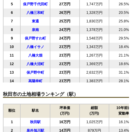
5
保戸野千代田町
27万円
1,747万円
26.5%
6
八橋三和町
26万円
1,328万円
20.5%
7
東通
25万円
1,830万円
25.8%
8
泉南
24万円
1,378万円
21.0%
9
保戸野すわ町
24万円
1,548万円
29.5%
10
八橋イサノ
23万円
1,343万円
18.4%
11
八橋大畑
23万円
1,267万円
21.1%
12
八橋大沼町
23万円
1,369万円
18.6%
13
保戸野中町
23万円
2,632万円
31.1%
14
高陽幸町
23万円
1,383万円
28.1%
15
八橋田五郎
23万円
1,421万円
20.0%
秋田市の土地相場ランキング（駅）
16
八橋本町
23万円
1,485万円
27.6%
17
山王中島町
22万円
1,271万円
24.2%
坪単価
総額
10年前比
順位
駅名
(万円)
(万円)
変動率
18
川尻総社町
22万円
1,073万円
19.5%
1
秋田駅
16万円
1,025万円
16.1%
19
手形山崎町
22万円
996万円
15.5%
2
泉外旭川駅
14万円
879万円
13.4%