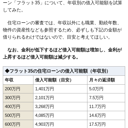
ーン「フラット35」について、年収別の借入可能額を試算
158
土崎港相染町
7.6万円
481万円
3.9%
してみた。
159
新藤田
7.5万円
676万円
7.7%
住宅ローンの審査では、年収以外にも職業、勤続年数、
160
寺内後城
7.4万円
711万円
8.1%
物件の資産性なども参照するため、必ずしも下記の金額が
161
寺内
7.4万円
575万円
-1.8%
借りられるわけではないので、目安と考えてほしい。
162
新屋沖田町
7.3万円
534万円
5.6%
なお、金利が低下するほど借入可能額は増加し、金利が
163
飯島鼠田
7.3万円
665万円
8.2%
上昇するほど借入可能額は減少する。
164
寺内神屋敷
7.2万円
445万円
8.8%
165
新屋比内町
6.9万円
488万円
4.9%
◆フラット35の住宅ローンの借入可能額（年収別）
166
山手台
6.9万円
496万円
10.1%
年収
借入可能額（目安）
月々の返済額
167
上北手猿田
6.8万円
528万円
2.1%
200万円
1,401万円
5.0万円
168
浜田
6.7万円
450万円
4.9%
300万円
2,101万円
7.5万円
169
下新城長岡
6.3万円
489万円
3.9%
400万円
3,268万円
11.7万円
170
金足下刈
6.3万円
600万円
3.9%
500万円
4,085万円
14.6万円
171
河辺北野田高屋
6.2万円
468万円
0.4%
600万円
4,903万円
17.5万円
172
寺内高野
6.2万円
956万円
14.5%