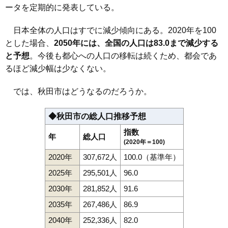
町
ータを定期的に発表している。
112
御所野元町
12万円
1,146万円
24.1%
日本全体の人口はすでに減少傾向にある。2020年を100
113
新屋北浜町
12万円
706万円
15.1%
とした場合、
2050年には、全国の人口は83.0まで減少する
114
旭川新藤田東町
11万円
720万円
8.9%
と予想
。今後も都心への人口の移転は続くため、都会であ
115
新屋割山町
11万円
1,019万円
10.0%
るほど減少幅は少なくない。
116
新屋扇町
11万円
605万円
-1.2%
では、秋田市はどうなるのだろうか。
117
新屋勝平台
11万円
970万円
21.8%
118
新屋寿町
11万円
731万円
7.0%
◆秋田市の総人口推移予想
119
泉東町
11万円
1,009万円
8.4%
指数
年
総人口
120
桜ガ丘
11万円
661万円
20.6%
(2020年＝100)
121
仁井田蕗見町
11万円
656万円
18.1%
2020年
307,672人
100.0（基準年）
122
新屋船場町
11万円
1,014万円
8.4%
2025年
295,501人
96.0
123
下北手桜
11万円
910万円
15.8%
2030年
281,852人
91.6
124
飯島飯田
11万円
938万円
21.0%
2035年
267,486人
86.9
125
将軍野東
11万円
774万円
6.7%
2040年
252,336人
82.0
126
旭川新藤田西町
11万円
654万円
16.8%