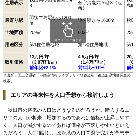
住居表示
分字海老穴76番3《地
8
島町1
98
濁川
12万円
837万円
13.1%
番》
99
新屋豊町
12万円
834万円
14.6%
羽後牛島駅から1200
最寄り駅
追分駅から1600m
秋田
m
100
横森
12万円
1,018万円
23.8%
土地面積
209㎡
603㎡
299
101
土崎港北
12万円
774万円
12.8%
スクロールできます
102
御所野下堤
12万円
901万円
20.8%
用途区分
第1種住居地域
第1種住居地域
第1
103
手形からみでん
12万円
551万円
3.0%
13万円/坪
4.5万円/坪
20
新屋松美ガ丘北
取引価格
（3.8万円/㎡）
（1.4万円/㎡）
（6
104
12万円
879万円
13.2%
町
前年比+2.1%
前年比+0.0%
前年
105
外旭川
12万円
764万円
1.9%
※出所：国土交通省「
不動産情報ライブラリ・地価公示・都道府県地価調査の
検索
」
106
飯島新町
12万円
790万円
18.0%
107
楢山南新町上丁
12万円
1,052万円
10.7%
エリアの将来性を人口予想から検討しよう
新屋松美ガ丘東
108
12万円
856万円
13.5%
町
秋田市の将来の人口はどうなるのだろうか。購入するエ
109
将軍野青山町
12万円
682万円
6.1%
リアの人口が将来、増加するのであれば価格が上昇しやす
110
泉一ノ坪
12万円
885万円
11.5%
く、人口が減少するのであれば価格が下落しやすいといえ
るだろう。人口推計は、政府系の人口問題研究所が予想デ
新屋松美ガ丘南
111
12万円
884万円
18.0%