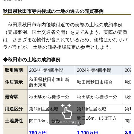
67
泉釜ノ町
14万円
950万円
14.0%
秋田県秋田市寺内後城の土地の過去の売買事例
68
牛島南
14万円
927万円
20.4%
69
楢山共和町
14万円
768万円
6.3%
秋田県秋田市寺内後城付近での実際の土地の成約事例
（売却事例、国土交通省公開）を見てみよう。実際の売買
70
仁井田栄町
14万円
832万円
12.9%
は、さまざまな物件が含まれているため、価格はかなりバ
71
牛島西
14万円
718万円
9.0%
ラバラだが、 土地の価格相場算定の参考としよう。
72
御所野堤台
14万円
866万円
11.9%
旭川清澄町
旭川新藤田西町
旭川新藤田東町
新屋朝日町
73
楢山愛宕下
14万円
1,112万円
11.3%
◆秋田市の土地の成約事例
新屋大川町
新屋扇町
新屋沖田町
新屋表町
新屋勝平台
新屋勝平町
新屋北浜町
新屋栗田町
新屋寿町
新屋田尻沢中町
74
楢山本町
14万円
1,027万円
13.5%
新屋田尻沢東町
新屋鳥木町
新屋比内町
新屋日吉町
取引時期
2024年第4四半期
2024年第4四半期
20
新屋船場町
新屋前野町
新屋町
新屋松美ガ丘北町
75
将軍野向山
14万円
820万円
24.9%
新屋松美ガ丘東町
新屋松美ガ丘南町
新屋松美町
新屋南浜町
秋田県秋田市旭川新
住居表示
秋田県秋田市桜台
秋田
新屋元町
新屋豊町
新屋割山町
飯島
飯島飯田
飯島川端
76
楢山石塚町
14万円
982万円
14.5%
藤田東町
飯島新町
飯島鼠田
飯島松根西町
飯島松根東町
飯島美砂町
77
仁井田二ツ屋
14万円
789万円
22.4%
飯島道東
飯島緑丘町
泉
泉一ノ坪
泉釜ノ町
泉北
泉中央
泉馬場
最寄駅
秋田駅から徒歩ー分
秋田駅から徒歩ー分
秋田
泉東町
泉南
牛島西
牛島東
牛島南
大住
大平台
大町
御野場
卸町
78
楢山南新町下丁
14万円
812万円
8.1%
金足追分
金足小泉
金足下刈
上北手荒巻
上北手猿田
上北手百崎
川尻上野町
川尻大川町
川尻御休町
川尻新川町
用途区分
第1種住居地域
第1種住居地域
第1
79
将軍野堰越
14万円
811万円
16.1%
川尻総社町
川尻町
川尻みよし町
川尻若葉町
河辺北野田高屋
河辺三内
河辺神内
河辺戸島
河辺松渕
河辺諸井
河辺和田
間口16m、ほぼ正方
80
仁井田福島
14万円
1,134万円
14.4%
土地属性
間口13m、台形
間口
川元小川町
川元開和町
旭南
旭北錦町
港北新町
高陽青柳町
スクロールできます
形
高陽幸町
御所野地蔵田
御所野下堤
御所野堤台
御所野元町
81
仁井田本町
14万円
971万円
16.1%
御所野湯本
桜
桜ガ丘
桜台
山王
山王新町
山王中島町
780万円
1,300万円
1,8