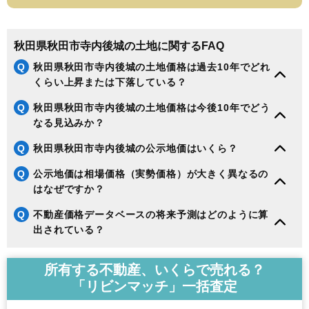
188
河辺松渕
3.7万円
313万円
2.1%
189
寺内大小路
3.3万円
247万円
-5.5%
秋田県秋田市寺内後城の土地に関するFAQ
190
上北手荒巻
3.2万円
870万円
2.9%
Q
秋田県秋田市寺内後城の土地価格は過去10年でどれ
191
下浜羽川
2.9万円
289万円
-2.9%
くらい上昇または下落している？
192
河辺戸島
2.9万円
1,216万円
1.7%
Q
秋田県秋田市寺内後城の土地価格は今後10年でどう
193
河辺諸井
2.8万円
293万円
-11.3%
なる見込みか？
194
添川
2.7万円
258万円
-12.3%
Q
秋田県秋田市寺内後城の公示地価はいくら？
195
河辺三内
2.6万円
218万円
-11.6%
Q
公示地価は相場価格（実勢価格）が大きく異なるの
196
豊岩豊巻
2.4万円
124万円
-9.4%
はなぜですか？
197
雄和椿川
2.3万円
226万円
-18.5%
Q
不動産価格データベースの将来予測はどのように算
198
河辺神内
2.2万円
211万円
-18.3%
出されている？
199
下浜桂根
1.7万円
501万円
-16.6%
200
太平目長崎
1.5万円
175万円
-11.7%
所有する不動産、いくらで売れる？
201
四ツ小屋
1.5万円
292万円
-15.4%
「リビンマッチ」一括査定
202
雄和新波
1.4万円
108万円
-14.7%