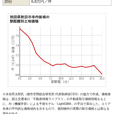
20分
51
川尻上野町
6.8万円／坪
16万円
906万円
12.9%
52
東通観音前
16万円
823万円
14.8%
53
川尻新川町
16万円
908万円
12.6%
54
手形新栄町
16万円
861万円
7.7%
55
保戸野八丁
15万円
1,152万円
10.5%
56
南通宮田
15万円
942万円
17.0%
57
寺内油田
15万円
980万円
13.2%
58
保戸野桜町
15万円
1,094万円
10.3%
59
寺内堂ノ沢
15万円
989万円
16.2%
60
楢山南中町
15万円
986万円
11.9%
61
御所野地蔵田
15万円
1,120万円
21.5%
62
楢山登町
15万円
893万円
9.2%
63
寺内蛭根
15万円
1,023万円
14.1%
※水谷昂太郎氏（都市空間総合研究所 代表取締役CEO）の協力で作成。価格推
64
仁井田新田
14万円
887万円
20.2%
移は、国土交通省の「
不動産情報ライブラリ
」の不動産取引価格情報をもと
に、AI（機械学習）による予測モデル「LightGBM」の手法で算出した。エリア
65
桜台
14万円
950万円
22.6%
全体の平均的な価格傾向を示すもので、個別物件の実際の取引価格とは異なる
66
楢山太田町
14万円
879万円
15.3%
場合がある。