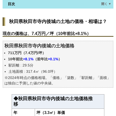
目次
開く ▼
秋田県秋田市寺内後城の土地の価格・相場は？
秋田県秋田市寺内後城の土地の価格・相場は？
現在の価格は、7.4万円／坪（10年前比+8.1%）
価格を詳細に分析しよう
現在の価格は、7.4万円／坪（10年前比+8.1%）
駅からの徒歩距離で価格はどうなる？
秋田県秋田市寺内後城の土地価格
秋田県秋田市寺内後城の土地の過去の売買事例
711万円（7.4万円/坪）
公示地価はいくら
10年前比
+8.1%
（前年比
+0.1%
）
エリアの将来性を人口予想から検討しよう
駅距離 : 29.5分
自分の年収でいくらの不動産が買える？
土地面積 : 317.4㎡（96.0坪）
※2024年時点の価格相場。「価格」「築数」「駅距離」「面積」
は独自に予測した値の中央値。
◆秋田県秋田市寺内後城の土地価格推
移
年
坪（3.3㎡）単価