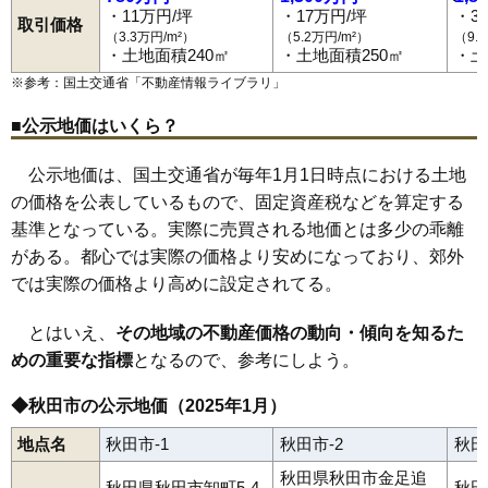
82
手形田中
13万円
928万円
6.9%
山王臨海町
下北手桜
下北手松崎
下新城笠岡
下新城長岡
・11万円/坪
・17万円/坪
・3
和田駅
四ツ小屋駅
秋田駅
土崎駅
上飯島駅
追分駅
泉外旭川駅
取引価格
下新城中野
下浜桂根
下浜羽川
将軍野青山町
将軍野桂町
下浜駅
桂根駅
新屋駅
羽後牛島駅
（3.3万円/m²）
（5.2万円/m²）
（9.
83
大住
13万円
916万円
10.7%
将軍野堰越
将軍野東
将軍野南
将軍野向山
新藤田
千秋北の丸
・土地面積240㎡
・土地面積250㎡
・土
千秋城下町
千秋中島町
千秋明徳町
千秋矢留町
添川
外旭川
84
御野場
13万円
1,012万円
24.2%
外旭川八幡田
外旭川八柳
太平目長崎
土崎港相染町
土崎港北
※参考：国土交通省「
不動産情報ライブラリ
」
土崎港中央
土崎港西
土崎港東
土崎港古川町
土崎港南
手形
85
泉馬場
13万円
868万円
5.2%
手形からみでん
手形休下町
手形新栄町
手形田中
手形山崎町
■公示地価はいくら？
寺内
寺内油田
寺内後城
寺内大小路
寺内大畑
寺内神屋敷
86
川元小川町
13万円
828万円
7.7%
寺内高野
寺内児桜
寺内堂ノ沢
寺内蛭根
寺内焼山
豊岩石田坂
豊岩豊巻
中通
楢山
楢山愛宕下
楢山石塚町
楢山太田町
87
仁井田潟中町
13万円
823万円
21.0%
公示地価は、国土交通省が毎年1月1日時点における土地
楢山川口境
楢山共和町
楢山登町
楢山古川新町
楢山本町
88
柳田
13万円
853万円
10.8%
楢山南新町上丁
楢山南新町下丁
楢山南中町
仁井田
の価格を公表しているもので、固定資産税などを算定する
仁井田潟中町
仁井田栄町
仁井田新田
仁井田蕗見町
基準となっている。実際に売買される地価とは多少の乖離
89
千秋北の丸
13万円
961万円
9.9%
仁井田福島
仁井田二ツ屋
仁井田本町
仁井田目長田
濁川
浜田
茨島
東通
東通観音前
東通館ノ越
東通仲町
広面
保戸野金砂町
がある。都心では実際の価格より安めになっており、郊外
90
楢山古川新町
13万円
652万円
9.4%
保戸野桜町
保戸野すわ町
保戸野千代田町
保戸野鉄砲町
では実際の価格より高めに設定されてる。
保戸野中町
保戸野八丁
保戸野原の町
南通亀の町
南通築地
91
大平台
13万円
835万円
22.0%
南通宮田
向浜
柳田
八橋イサノ
八橋大沼町
八橋大畑
八橋田五郎
八橋鯲沼町
八橋本町
八橋南
八橋三和町
山手台
92
楢山川口境
13万円
1,242万円
9.0%
とはいえ、
その地域の不動産価格の動向・傾向を知るた
雄和新波
雄和椿川
横森
四ツ小屋
四ツ小屋末戸松本
93
茨島
13万円
903万円
15.7%
めの重要な指標
となるので、参考にしよう。
94
土崎港東
13万円
881万円
8.2%
◆秋田市の公示地価（2025年1月）
95
新屋朝日町
12万円
895万円
14.9%
地点名
秋田市-1
秋田市-2
秋田
96
将軍野南
12万円
858万円
15.5%
秋田県秋田市金足追
97
泉
12万円
1,609万円
5.5%
秋田県秋田市卸町5-4-
秋田