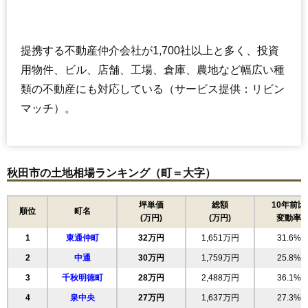
提携する不動産仲介会社が1,700社以上と多く、投資
用物件、ビル、店舗、工場、倉庫、農地など幅広い種
類の不動産にも対応している（サービス提供：リビン
マッチ）。
秋田市の土地相場ランキング（町＝大字）
坪単価
総額
10年前比
順位
町名
(万円)
(万円)
変動率
1
東通仲町
32万円
1,651万円
31.6%
2
中通
30万円
1,759万円
25.8%
3
千秋明徳町
28万円
2,488万円
36.1%
4
泉中央
27万円
1,637万円
27.3%