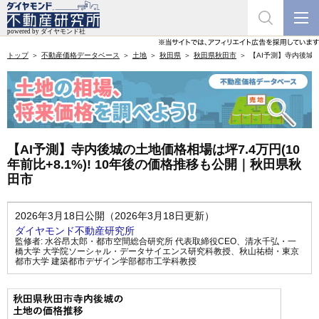
トップ
不動産価格データベース
土地
秋田県
秋田県秋田市
【AI予測】寺内後城の
【AI予測】寺内後城の土地価格相場は坪7.4万円(10
年前比+8.1%)! 10年後の価格推移も公開｜秋田県秋
田市
2026年3月18日公開（2026年3月18日更新）
ダイヤモンド不動産研究所
監修者:
水谷昂太郎・都市空間総合研究所 代表取締役CEO
、
清水千弘・一
橋大学 大学院ソーシャル・データサイエンス研究科教授
、
秋山祐樹・東京
都市大学 建築都市デザイン学部都市工学科教授