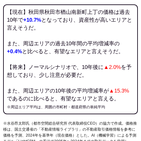
【現在】秋田県秋田市楢山南新町上丁の価格は過去
10年で
+10.7%
となっており、資産性が高いエリアと
言えそうだ。
また、周辺エリアの過去10年間の平均増減率の
+0.4%
と比べると、有望なエリアと言えそうだ。
【将来】ノーマルシナリオで、10年後に
▲2.0%
を予
想しており、少し注意が必要だ。
また、周辺エリアの10年後の平均増減率が
▲15.3%
であるのに比べると、有望なエリアと言える。
※周辺エリア平均は、周囲の市町村・都道府県の単純平均
※水谷昂太郎氏（都市空間総合研究所 代表取締役CEO）の協力で作成。価格推
移は、国土交通省の「
不動産情報ライブラリ
」の不動産取引価格情報を参考に
価格を予測、2024年を基準年（現在価格）とした。AI（機械学習）による予測