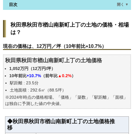
目次
開く ▼
秋田県秋田市楢山南新町上丁の土地の価格・相場
秋田県秋田市楢山南新町上丁の土地の価格・相場
は？
は？
現在の価格は、12万円／坪（10年前比+10.7%）
価格を詳細に分析しよう
現在の価格は、12万円／坪（10年前比+10.7%）
駅からの徒歩距離で価格はどうなる？
秋田県秋田市楢山南新町上丁の土地価格
秋田県秋田市楢山南新町上丁の土地の過去の売買事
例
1,052万円（12万円/坪）
公示地価はいくら
10年前比
+10.7%
（前年比
▲0.2%
）
駅距離 : 23.5分
エリアの将来性を人口予想から検討しよう
土地面積 : 292.6㎡（88.5坪）
自分の年収でいくらの不動産が買える？
※2024年時点の価格相場。「価格」「築数」「駅距離」「面積」
は独自に予測した値の中央値。
◆秋田県秋田市楢山南新町上丁の土地価格推
移