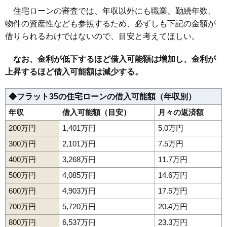
160
寺内後城
7.4万円
711万円
8.1%
住宅ローンの審査では、年収以外にも職業、勤続年数、
161
寺内
7.4万円
575万円
-1.8%
物件の資産性なども参照するため、必ずしも下記の金額が
162
新屋沖田町
7.3万円
534万円
5.6%
借りられるわけではないので、目安と考えてほしい。
163
飯島鼠田
7.3万円
665万円
8.2%
なお、金利が低下するほど借入可能額は増加し、金利が
164
寺内神屋敷
7.2万円
445万円
8.8%
上昇するほど借入可能額は減少する。
165
新屋比内町
6.9万円
488万円
4.9%
166
山手台
6.9万円
496万円
10.1%
◆フラット35の住宅ローンの借入可能額（年収別）
167
上北手猿田
6.8万円
528万円
2.1%
年収
借入可能額（目安）
月々の返済額
168
浜田
6.7万円
450万円
4.9%
200万円
1,401万円
5.0万円
169
下新城長岡
6.3万円
489万円
3.9%
300万円
2,101万円
7.5万円
170
金足下刈
6.3万円
600万円
3.9%
400万円
3,268万円
11.7万円
171
河辺北野田高屋
6.2万円
468万円
0.4%
500万円
4,085万円
14.6万円
172
寺内高野
6.2万円
956万円
14.5%
600万円
4,903万円
17.5万円
173
金足追分
6.0万円
520万円
8.4%
700万円
5,720万円
20.4万円
174
下新城笠岡
5.9万円
533万円
4.5%
800万円
6,537万円
23.3万円
175
下新城中野
5.9万円
461万円
7.6%