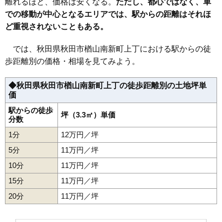
離れるほど、価格は安くなる。
ただし、都心ではなく、車
での移動が中心となるエリアでは、駅からの距離はそれほ
39
保戸野原の町
17万円
1,295万円
12.1%
ど重視されないこともある。
40
広面
17万円
1,177万円
22.3%
41
保戸野金砂町
17万円
1,121万円
9.5%
では、秋田県秋田市楢山南新町上丁における駅からの徒
42
川尻大川町
17万円
1,190万円
10.6%
歩距離別の価格・相場を見てみよう。
43
山王
17万円
1,213万円
7.8%
◆秋田県秋田市楢山南新町上丁の徒歩距離別の土地坪単
44
東通館ノ越
17万円
821万円
12.2%
価
45
川尻若葉町
17万円
768万円
11.0%
駅からの徒歩
46
山王新町
坪（3.3㎡）単価
17万円
1,610万円
12.6%
分数
47
千秋城下町
17万円
1,039万円
12.3%
1分
12万円／坪
48
牛島東
16万円
1,026万円
15.6%
5分
11万円／坪
49
外旭川八柳
16万円
1,049万円
20.8%
10分
11万円／坪
50
千秋中島町
16万円
1,420万円
9.8%
15分
11万円／坪
51
川尻上野町
16万円
906万円
12.9%
20分
11万円／坪
52
東通観音前
16万円
823万円
14.8%
53
川尻新川町
16万円
908万円
12.6%