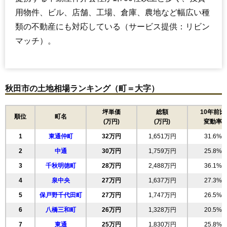
用物件、ビル、店舗、工場、倉庫、農地など幅広い種
類の不動産にも対応している（サービス提供：リビン
マッチ）。
秋田市の土地相場ランキング（町＝大字）
坪単価
総額
10年前比
順位
町名
(万円)
(万円)
変動率
1
東通仲町
32万円
1,651万円
31.6%
2
中通
30万円
1,759万円
25.8%
3
千秋明徳町
28万円
2,488万円
36.1%
4
泉中央
27万円
1,637万円
27.3%
5
保戸野千代田町
27万円
1,747万円
26.5%
6
八橋三和町
26万円
1,328万円
20.5%
7
東通
25万円
1,830万円
25.8%