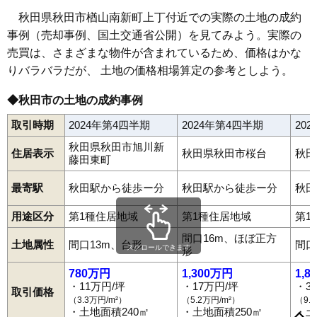
69
楢山共和町
14万円
768万円
6.3%
秋田県秋田市楢山南新町上丁付近での実際の土地の成約
70
仁井田栄町
14万円
832万円
12.9%
事例（売却事例、国土交通省公開）を見てみよう。実際の
71
牛島西
14万円
718万円
9.0%
売買は、さまざまな物件が含まれているため、価格はかな
72
御所野堤台
14万円
866万円
11.9%
りバラバラだが、 土地の価格相場算定の参考としよう。
73
楢山愛宕下
14万円
1,112万円
11.3%
◆秋田市の土地の成約事例
74
楢山本町
14万円
1,027万円
13.5%
取引時期
2024年第4四半期
2024年第4四半期
20
75
将軍野向山
14万円
820万円
24.9%
旭川清澄町
旭川新藤田西町
旭川新藤田東町
新屋朝日町
新屋大川町
新屋扇町
新屋沖田町
新屋表町
新屋勝平台
76
楢山石塚町
14万円
982万円
14.5%
秋田県秋田市旭川新
住居表示
秋田県秋田市桜台
秋田
新屋勝平町
新屋北浜町
新屋栗田町
新屋寿町
新屋田尻沢中町
藤田東町
新屋田尻沢東町
新屋鳥木町
新屋比内町
新屋日吉町
77
仁井田二ツ屋
14万円
789万円
22.4%
新屋船場町
新屋前野町
新屋町
新屋松美ガ丘北町
78
楢山南新町下丁
14万円
812万円
8.1%
新屋松美ガ丘東町
新屋松美ガ丘南町
新屋松美町
新屋南浜町
最寄駅
秋田駅から徒歩ー分
秋田駅から徒歩ー分
秋田
新屋元町
新屋豊町
新屋割山町
飯島
飯島飯田
飯島川端
79
将軍野堰越
14万円
811万円
16.1%
飯島新町
飯島鼠田
飯島松根西町
飯島松根東町
飯島美砂町
用途区分
第1種住居地域
第1種住居地域
第1
飯島道東
飯島緑丘町
泉
泉一ノ坪
泉釜ノ町
泉北
泉中央
泉馬場
80
仁井田福島
14万円
1,134万円
14.4%
泉東町
泉南
牛島西
牛島東
牛島南
大住
大平台
大町
御野場
卸町
間口16m、ほぼ正方
金足追分
金足小泉
金足下刈
上北手荒巻
上北手猿田
土地属性
間口13m、台形
間口
81
仁井田本町
14万円
971万円
16.1%
スクロールできます
形
上北手百崎
川尻上野町
川尻大川町
川尻御休町
川尻新川町
川尻総社町
川尻町
川尻みよし町
川尻若葉町
河辺北野田高屋
82
手形田中
13万円
928万円
6.9%
780万円
1,300万円
1,8
河辺三内
河辺神内
河辺戸島
河辺松渕
河辺諸井
河辺和田
・11万円/坪
・17万円/坪
・3
83
大住
13万円
916万円
10.7%
川元小川町
川元開和町
旭南
旭北錦町
港北新町
高陽青柳町
取引価格
高陽幸町
御所野地蔵田
御所野下堤
御所野堤台
御所野元町
（3.3万円/m²）
（5.2万円/m²）
（9.
84
御野場
13万円
1,012万円
24.2%
・土地面積240㎡
・土地面積250㎡
・土
御所野湯本
桜
桜ガ丘
桜台
山王
山王新町
山王中島町