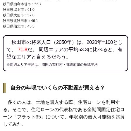
秋田県由利本荘市：56.7
145
新屋元町
9.1万円
599万円
-0.5%
秋田県潟上市：61.0
146
新屋田尻沢中町
9.1万円
562万円
11.3%
秋田県大仙市：57.0
秋田県北秋田市：46.1
147
飯島松根西町
9.0万円
677万円
7.9%
秋田県仙北市：45.5
148
下北手松崎
8.7万円
601万円
4.2%
149
仁井田
8.0万円
670万円
4.9%
秋田市の将来人口（2050年）は、2020年=100とし
て、
71.8
だ。 周辺エリアの平均53.3に比べると、有
150
新屋勝平町
8.0万円
717万円
5.4%
望なエリアと言えるだろう。
151
新屋表町
7.9万円
614万円
0.0%
※周辺エリア平均は、周囲の市町村・都道府県の単純平均
152
飯島道東
7.8万円
729万円
2.1%
153
土崎港南
7.8万円
540万円
4.3%
154
上北手百崎
7.7万円
552万円
8.9%
自分の年収でいくらの不動産が買える？
155
飯島松根東町
7.7万円
644万円
7.2%
156
仁井田目長田
7.7万円
838万円
6.9%
多くの人は、土地を購入する際、住宅ローンを利用す
157
飯島川端
7.7万円
609万円
17.2%
る。そこで、住宅ローンの代表格である全期間固定住宅ロ
ーン「フラット35」について、年収別の借入可能額を試算
158
土崎港相染町
7.6万円
481万円
3.9%
してみた。
159
新藤田
7.5万円
676万円
7.7%