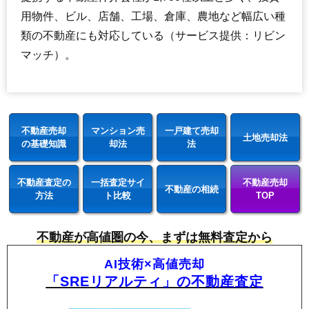
用物件、ビル、店舗、工場、倉庫、農地など幅広い種
類の不動産にも対応している（サービス提供：リビン
マッチ）。
不動産売却
マンション売
一戸建て売却
土地売却法
の基礎知識
却法
法
不動産査定の
一括査定サイ
不動産売却
不動産の相続
方法
ト比較
TOP
不動産が高値圏の今、まずは無料査定から
AI技術×高値売却
「SREリアルティ」の不動産査定