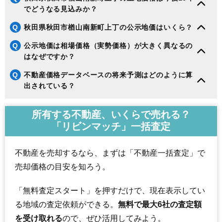
190
上北手荒巻
3.2万円
870万円
2.9%
でどうなる見込みか？
191
下浜羽川
2.9万円
289万円
-2.9%
Q
秋田県秋田市楢山南新町上丁の公示地価はいくら？
192
河辺戸島
2.9万円
1,216万円
1.7%
193
河辺諸井
2.8万円
293万円
-11.3%
Q
公示地価は相場価格（実勢価格）が大きく異なるの
はなぜですか？
194
添川
2.7万円
258万円
-12.3%
195
河辺三内
2.6万円
218万円
-11.6%
Q
不動産価格データベースの将来予測はどのように算
出されている？
196
豊岩豊巻
2.4万円
124万円
-9.4%
197
雄和椿川
2.3万円
226万円
-18.5%
所有する不動産、いくらで売れる？
198
河辺神内
2.2万円
211万円
-18.3%
「リビンマッチ」一括査定
199
下浜桂根
1.7万円
501万円
-16.6%
200
太平目長崎
1.5万円
175万円
-11.7%
不動産を売却するなら、まずは「不動産一括査定」で
201
四ツ小屋
1.5万円
292万円
-15.4%
売却価格の目安を知ろう。
202
雄和新波
1.4万円
108万円
-14.7%
「無料査定スタート」を押すだけで、現在表示してい
る地域の査定依頼ができる。
無料で最大6社の査定額
を受け取れる
ので、ぜひ活用してみよう。