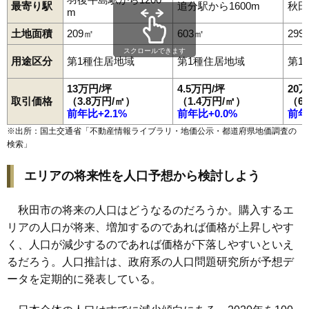
100
横森
12万円
1,018万円
23.8%
最寄り駅
追分駅から1600m
秋田
m
101
土崎港北
12万円
774万円
12.8%
土地面積
209㎡
603㎡
299
102
御所野下堤
12万円
901万円
20.8%
スクロールできます
用途区分
第1種住居地域
第1種住居地域
第1
103
手形からみでん
12万円
551万円
3.0%
新屋松美ガ丘北
13万円/坪
4.5万円/坪
20
104
12万円
879万円
13.2%
町
取引価格
（3.8万円/㎡）
（1.4万円/㎡）
（6
前年比+2.1%
前年比+0.0%
前年
105
外旭川
12万円
764万円
1.9%
※出所：国土交通省「
不動産情報ライブラリ・地価公示・都道府県地価調査の
106
飯島新町
12万円
790万円
18.0%
検索
」
107
楢山南新町上丁
12万円
1,052万円
10.7%
エリアの将来性を人口予想から検討しよう
新屋松美ガ丘東
108
12万円
856万円
13.5%
町
秋田市の将来の人口はどうなるのだろうか。購入するエ
109
将軍野青山町
12万円
682万円
6.1%
リアの人口が将来、増加するのであれば価格が上昇しやす
110
泉一ノ坪
12万円
885万円
11.5%
く、人口が減少するのであれば価格が下落しやすいといえ
新屋松美ガ丘南
111
12万円
884万円
18.0%
るだろう。人口推計は、政府系の人口問題研究所が予想デ
町
ータを定期的に発表している。
112
御所野元町
12万円
1,146万円
24.1%
113
新屋北浜町
12万円
706万円
15.1%