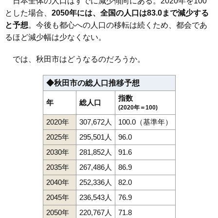
日本全体の人口はすでに減少傾向にある。2020年を100
114
旭川新藤田東町
11万円
720万円
8.9%
とした場合、
2050年には、全国の人口は83.0まで減少する
115
新屋割山町
11万円
1,019万円
10.0%
と予想
。今後も都心への人口の移転は続くため、都会であ
るほど減少幅は少なくない。
116
新屋扇町
11万円
605万円
-1.2%
117
新屋勝平台
11万円
970万円
21.8%
では、秋田市はどうなるのだろうか。
118
新屋寿町
11万円
731万円
7.0%
119
泉東町
11万円
1,009万円
8.4%
◆秋田市の総人口推移予想
120
桜ガ丘
11万円
661万円
20.6%
指数
年
総人口
(2020年＝100)
121
仁井田蕗見町
11万円
656万円
18.1%
2020年
307,672人
100.0（基準年）
122
新屋船場町
11万円
1,014万円
8.4%
2025年
295,501人
96.0
123
下北手桜
11万円
910万円
15.8%
124
飯島飯田
11万円
938万円
21.0%
2030年
281,852人
91.6
125
将軍野東
11万円
774万円
6.7%
2035年
267,486人
86.9
126
旭川新藤田西町
11万円
654万円
16.8%
2040年
252,336人
82.0
127
寺内児桜
11万円
680万円
5.7%
2045年
236,543人
76.9
128
土崎港中央
10万円
595万円
-0.6%
2050年
220,767人
71.8