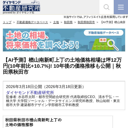
トップ
不動産価格データベース
土地
秋田県
秋田県秋田市
【AI予測】楢山南新町
【AI予測】楢山南新町上丁の土地価格相場は坪12万
円(10年前比+10.7%)! 10年後の価格推移も公開｜秋
田県秋田市
2026年3月18日公開（2026年3月18日更新）
ダイヤモンド不動産研究所
監修者:
水谷昂太郎・都市空間総合研究所 代表取締役CEO
、
清水千弘・一
橋大学 大学院ソーシャル・データサイエンス研究科教授
、
秋山祐樹・東京
都市大学 建築都市デザイン学部都市工学科教授