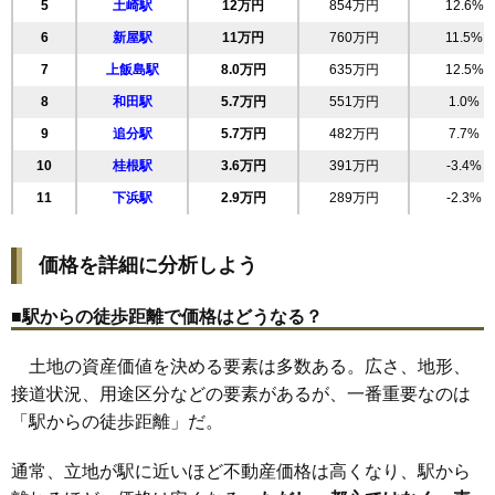
5
土崎駅
12万円
854万円
12.6%
23
南通築地
21万円
1,233万円
17.4%
6
新屋駅
11万円
760万円
11.5%
24
手形休下町
21万円
889万円
10.4%
7
上飯島駅
8.0万円
635万円
12.5%
25
保戸野鉄砲町
21万円
1,544万円
19.8%
8
和田駅
5.7万円
551万円
1.0%
26
八橋鯲沼町
20万円
1,248万円
17.4%
9
追分駅
5.7万円
482万円
7.7%
27
大町
20万円
1,070万円
16.5%
10
桂根駅
3.6万円
391万円
-3.4%
28
川元開和町
20万円
1,169万円
13.1%
11
下浜駅
2.9万円
289万円
-2.3%
29
泉北
20万円
982万円
13.2%
30
旭南
20万円
1,137万円
11.7%
価格を詳細に分析しよう
31
八橋南
19万円
1,061万円
10.5%
32
千秋矢留町
19万円
1,497万円
16.8%
■駅からの徒歩距離で価格はどうなる？
33
川尻みよし町
19万円
1,120万円
10.3%
土地の資産価値を決める要素は多数ある。広さ、地形、
34
桜
19万円
1,411万円
35.5%
接道状況、用途区分などの要素があるが、一番重要なのは
35
手形
19万円
1,228万円
6.6%
「駅からの徒歩距離」だ。
36
卸町
18万円
1,457万円
14.8%
37
外旭川八幡田
18万円
1,018万円
20.5%
通常、立地が駅に近いほど不動産価格は高くなり、駅から
38
川尻御休町
18万円
1,373万円
11.2%