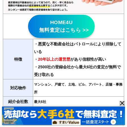
HOME4U
無料査定はこちら >>
・悪質な不動産会社はパトロールにより排除して
いる
特徴
・
20年以上の運営歴
があり信頼性が高い
・2500社の登録会社から最大6社の査定が無料で
受け取れる
マンション、戸建て、土地、ビル、アパート、店舗・事務
対応物件
所
紹介会社数
最大6社
運営会社
NTTデータ・ウィズ（東証プライム子会社）
＞＞HOME4Uの詳細記事はこちら