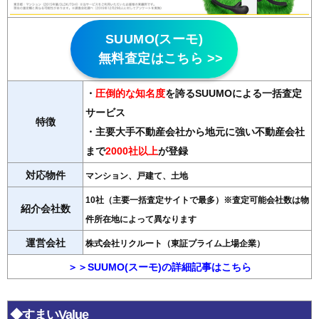
SUUMO(スーモ)
無料査定はこちら >>
・
圧倒的な知名度
を誇るSUUMOによる一括査定
サービス
特徴
・主要大手不動産会社から地元に強い不動産会社
まで
2000社以上
が登録
対応物件
マンション、戸建て、土地
10社（主要一括査定サイトで最多）※査定可能会社数は物
紹介会社数
件所在地によって異なります
運営会社
株式会社リクルート（東証プライム上場企業）
＞＞SUUMO(スーモ)の詳細記事はこちら
◆すまいValue