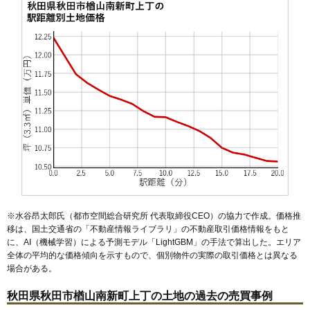
54
手形新栄町
16万円
861万円
7.7%
55
保戸野八丁
15万円
1,152万円
10.5%
56
南通宮田
15万円
942万円
17.0%
57
寺内油田
15万円
980万円
13.2%
58
保戸野桜町
15万円
1,094万円
10.3%
59
寺内堂ノ沢
15万円
989万円
16.2%
60
楢山南中町
15万円
986万円
11.9%
61
御所野地蔵田
15万円
1,120万円
21.5%
62
楢山登町
15万円
893万円
9.2%
63
寺内蛭根
15万円
1,023万円
14.1%
64
仁井田新田
14万円
887万円
20.2%
※水谷昂太郎氏（都市空間総合研究所 代表取締役CEO）の協力で作成。価格推
移は、国土交通省の「
不動産情報ライブラリ
」の不動産取引価格情報をもと
65
桜台
14万円
950万円
22.6%
に、AI（機械学習）による予測モデル「LightGBM」の手法で算出した。エリア
66
楢山太田町
14万円
879万円
15.3%
全体の平均的な価格傾向を示すもので、個別物件の実際の取引価格とは異なる
場合がある。
67
泉釜ノ町
14万円
950万円
14.0%
68
牛島南
14万円
927万円
20.4%
秋田県秋田市楢山南新町上丁の土地の過去の売買事例