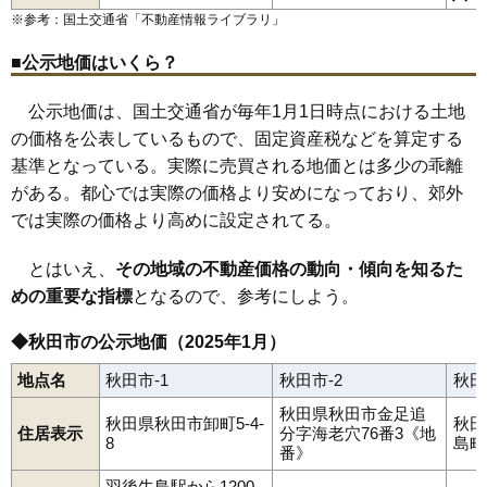
山王臨海町
下北手桜
下北手松崎
下新城笠岡
下新城長岡
和田駅
四ツ小屋駅
秋田駅
土崎駅
上飯島駅
追分駅
泉外旭川駅
85
泉馬場
13万円
868万円
5.2%
※参考：国土交通省「
不動産情報ライブラリ
」
下新城中野
下浜桂根
下浜羽川
将軍野青山町
将軍野桂町
下浜駅
桂根駅
新屋駅
羽後牛島駅
将軍野堰越
将軍野東
将軍野南
将軍野向山
新藤田
千秋北の丸
86
川元小川町
13万円
828万円
7.7%
千秋城下町
千秋中島町
千秋明徳町
千秋矢留町
添川
外旭川
■公示地価はいくら？
外旭川八幡田
外旭川八柳
太平目長崎
土崎港相染町
土崎港北
87
仁井田潟中町
13万円
823万円
21.0%
土崎港中央
土崎港西
土崎港東
土崎港古川町
土崎港南
手形
公示地価は、国土交通省が毎年1月1日時点における土地
手形からみでん
手形休下町
手形新栄町
手形田中
手形山崎町
88
柳田
13万円
853万円
10.8%
寺内
寺内油田
寺内後城
寺内大小路
寺内大畑
寺内神屋敷
の価格を公表しているもので、固定資産税などを算定する
89
千秋北の丸
13万円
961万円
9.9%
寺内高野
寺内児桜
寺内堂ノ沢
寺内蛭根
寺内焼山
豊岩石田坂
基準となっている。実際に売買される地価とは多少の乖離
豊岩豊巻
中通
楢山
楢山愛宕下
楢山石塚町
楢山太田町
90
楢山古川新町
13万円
652万円
9.4%
楢山川口境
楢山共和町
楢山登町
楢山古川新町
楢山本町
がある。都心では実際の価格より安めになっており、郊外
楢山南新町上丁
楢山南新町下丁
楢山南中町
仁井田
91
大平台
13万円
835万円
22.0%
仁井田潟中町
仁井田栄町
仁井田新田
仁井田蕗見町
では実際の価格より高めに設定されてる。
仁井田福島
仁井田二ツ屋
仁井田本町
仁井田目長田
濁川
浜田
92
楢山川口境
13万円
1,242万円
9.0%
茨島
東通
東通観音前
東通館ノ越
東通仲町
広面
保戸野金砂町
とはいえ、
その地域の不動産価格の動向・傾向を知るた
保戸野桜町
保戸野すわ町
保戸野千代田町
保戸野鉄砲町
93
茨島
13万円
903万円
15.7%
保戸野中町
保戸野八丁
保戸野原の町
南通亀の町
南通築地
めの重要な指標
となるので、参考にしよう。
94
土崎港東
13万円
881万円
8.2%
南通宮田
向浜
柳田
八橋イサノ
八橋大沼町
八橋大畑
八橋田五郎
八橋鯲沼町
八橋本町
八橋南
八橋三和町
山手台
95
新屋朝日町
12万円
895万円
14.9%
雄和新波
雄和椿川
横森
四ツ小屋
四ツ小屋末戸松本
◆秋田市の公示地価（2025年1月）
96
将軍野南
12万円
858万円
15.5%
地点名
秋田市-1
秋田市-2
秋田
97
泉
12万円
1,609万円
5.5%
秋田県秋田市金足追
秋田県秋田市卸町5-4-
秋田
98
濁川
12万円
837万円
13.1%
住居表示
分字海老穴76番3《地
8
島町1
番》
99
新屋豊町
12万円
834万円
14.6%
羽後牛島駅から1200