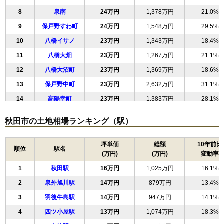
8
泉南
24万円
1,378万円
21.0%
9
保戸野すわ町
24万円
1,548万円
29.5%
10
八橋イサノ
23万円
1,343万円
18.4%
11
八橋大畑
23万円
1,267万円
21.1%
12
八橋大沼町
23万円
1,369万円
18.6%
13
保戸野中町
23万円
2,632万円
31.1%
14
高陽幸町
23万円
1,383万円
28.1%
15
八橋田五郎
23万円
1,421万円
20.0%
秋田市の土地相場ランキング（駅）
16
八橋本町
23万円
1,485万円
27.6%
17
山王中島町
22万円
1,271万円
24.2%
坪単価
総額
10年前比
順位
駅名
(万円)
(万円)
変動率
18
川尻総社町
22万円
1,073万円
19.5%
1
秋田駅
16万円
1,025万円
16.1%
19
手形山崎町
22万円
996万円
15.5%
2
泉外旭川駅
14万円
879万円
13.4%
20
旭北錦町
22万円
946万円
5.6%
3
羽後牛島駅
14万円
947万円
14.1%
21
南通亀の町
22万円
1,235万円
14.3%
4
四ツ小屋駅
13万円
1,074万円
18.3%
22
高陽青柳町
21万円
1,379万円
20.2%