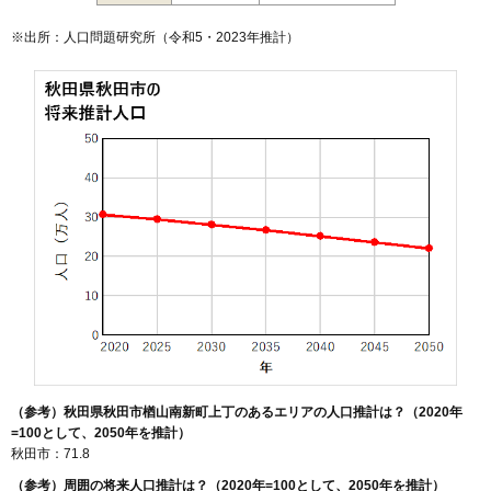
129
土崎港西
10万円
949万円
-0.1%
※出所：人口問題研究所（
令和5・2023年推計
）
130
新屋南浜町
9.9万円
740万円
12.5%
131
将軍野桂町
9.9万円
710万円
13.7%
132
旭川清澄町
9.8万円
644万円
15.5%
133
新屋日吉町
9.6万円
839万円
19.0%
134
新屋松美町
9.6万円
953万円
16.9%
135
新屋前野町
9.5万円
601万円
12.8%
136
港北新町
9.5万円
795万円
12.3%
137
新屋大川町
9.5万円
823万円
6.6%
138
新屋町
9.4万円
676万円
7.0%
139
新屋栗田町
9.3万円
712万円
6.4%
140
山王臨海町
9.3万円
1,338万円
20.7%
141
新屋田尻沢東町
9.2万円
665万円
18.5%
（参考）秋田県秋田市楢山南新町上丁のあるエリアの人口推計は？（2020年
142
飯島緑丘町
9.2万円
580万円
5.3%
=100として、2050年を推計）
143
寺内大畑
9.1万円
862万円
10.1%
秋田市：71.8
144
飯島美砂町
9.1万円
572万円
6.0%
（参考）周囲の将来人口推計は？（2020年=100として、2050年を推計）