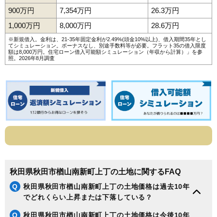
900万円
7,354万円
26.3万円
176
飯島
5.8万円
530万円
-0.7%
1,000万円
8,000万円
28.6万円
177
楢山
5.7万円
461万円
-9.5%
※新規借入。金利は、21-35年固定金利が2.49%(頭金10%以上)、借入期間35年とし
四ツ小屋末戸松
178
5.4万円
986万円
2.9%
てシミュレーション。ボーナスなし、別途手数料等が必要。フラット35の借入限度
本
額は8,000万円。
住宅ローン借入可能額シミュレーション（年収から計算）
」を参
照。2026年8月調査
179
豊岩石田坂
5.3万円
445万円
4.3%
180
土崎港古川町
5.2万円
682万円
3.3%
181
河辺和田
4.9万円
445万円
-6.1%
182
向浜
4.8万円
2,910万円
7.8%
183
川尻町
4.6万円
2,159万円
2.9%
184
寺内焼山
4.5万円
774万円
7.1%
185
金足小泉
3.9万円
406万円
-5.7%
186
新屋鳥木町
3.9万円
2,355万円
2.2%
秋田県秋田市楢山南新町上丁の土地に関するFAQ
187
御所野湯本
3.9万円
2,345万円
4.8%
Q
秋田県秋田市楢山南新町上丁の土地価格は過去10年
188
河辺松渕
3.7万円
313万円
2.1%
でどれくらい上昇または下落している？
189
寺内大小路
3.3万円
247万円
-5.5%
Q
秋田県秋田市楢山南新町上丁の土地価格は今後10年