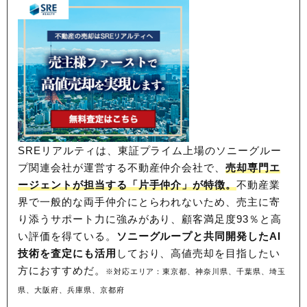
SREリアルティは、東証プライム上場のソニーグルー
プ関連会社が運営する不動産仲介会社で、
売却専門エ
ージェントが担当する「片手仲介」が特徴。
不動産業
界で一般的な両手仲介にとらわれないため、
売主に寄
り添うサポート力に強みがあり、顧客満足度93％と高
い評価を得ている。
ソニーグループと共同開発したAI
技術を査定にも活用
しており、高値売却を目指したい
方におすすめだ。
※対応エリア：東京都、神奈川県、千葉県、埼玉
県、大阪府、兵庫県、京都府