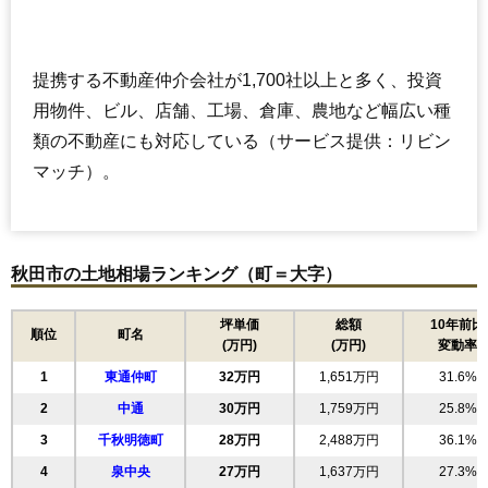
提携する不動産仲介会社が1,700社以上と多く、投資
用物件、ビル、店舗、工場、倉庫、農地など幅広い種
類の不動産にも対応している（サービス提供：リビン
マッチ）。
秋田市の土地相場ランキング（町＝大字）
坪単価
総額
10年前比
順位
町名
(万円)
(万円)
変動率
1
東通仲町
32万円
1,651万円
31.6%
2
中通
30万円
1,759万円
25.8%
3
千秋明徳町
28万円
2,488万円
36.1%
4
泉中央
27万円
1,637万円
27.3%