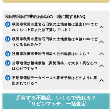
188
河辺松渕
3.7万円
313万円
2.1%
189
寺内大小路
3.3万円
247万円
-5.5%
秋田県秋田市豊岩石田坂の土地に関するFAQ
190
上北手荒巻
3.2万円
870万円
2.9%
Q
秋田県秋田市豊岩石田坂の土地価格は過去10年でど
191
下浜羽川
2.9万円
289万円
-2.9%
れくらい上昇または下落している？
192
河辺戸島
2.9万円
1,216万円
1.7%
Q
秋田県秋田市豊岩石田坂の土地価格は今後10年でど
193
河辺諸井
2.8万円
293万円
-11.3%
うなる見込みか？
194
添川
2.7万円
258万円
-12.3%
Q
秋田県秋田市豊岩石田坂の公示地価はいくら？
195
河辺三内
2.6万円
218万円
-11.6%
Q
公示地価は相場価格（実勢価格）が大きく異なるの
196
豊岩豊巻
2.4万円
124万円
-9.4%
はなぜですか？
197
雄和椿川
2.3万円
226万円
-18.5%
Q
不動産価格データベースの将来予測はどのように算
198
河辺神内
2.2万円
211万円
-18.3%
出されている？
199
下浜桂根
1.7万円
501万円
-16.6%
200
太平目長崎
1.5万円
175万円
-11.7%
所有する不動産、いくらで売れる？
201
四ツ小屋
1.5万円
292万円
-15.4%
「リビンマッチ」一括査定
202
雄和新波
1.4万円
108万円
-14.7%