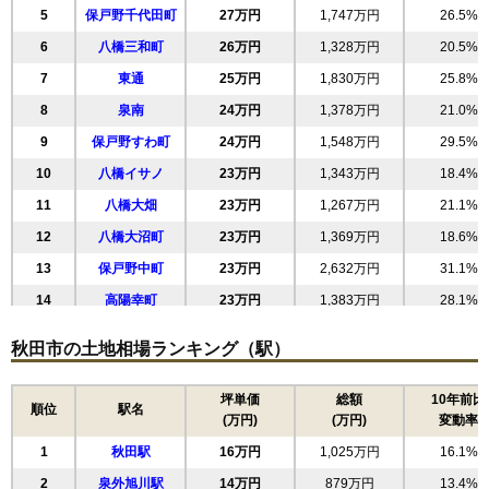
5
保戸野千代田町
27万円
1,747万円
26.5%
6
八橋三和町
26万円
1,328万円
20.5%
7
東通
25万円
1,830万円
25.8%
8
泉南
24万円
1,378万円
21.0%
9
保戸野すわ町
24万円
1,548万円
29.5%
10
八橋イサノ
23万円
1,343万円
18.4%
11
八橋大畑
23万円
1,267万円
21.1%
12
八橋大沼町
23万円
1,369万円
18.6%
13
保戸野中町
23万円
2,632万円
31.1%
14
高陽幸町
23万円
1,383万円
28.1%
15
八橋田五郎
23万円
1,421万円
20.0%
秋田市の土地相場ランキング（駅）
16
八橋本町
23万円
1,485万円
27.6%
17
山王中島町
22万円
1,271万円
24.2%
坪単価
総額
10年前比
順位
駅名
(万円)
(万円)
変動率
18
川尻総社町
22万円
1,073万円
19.5%
1
秋田駅
16万円
1,025万円
16.1%
19
手形山崎町
22万円
996万円
15.5%
2
泉外旭川駅
14万円
879万円
13.4%