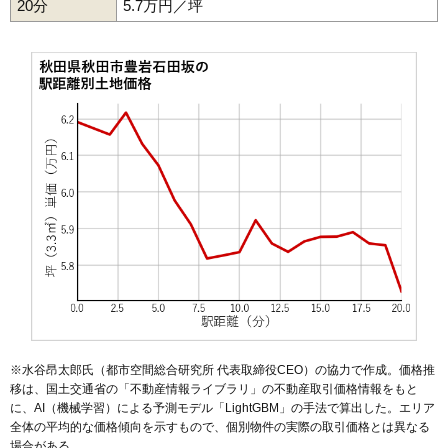
20分
51
川尻上野町
5.7万円／坪
16万円
906万円
12.9%
52
東通観音前
16万円
823万円
14.8%
53
川尻新川町
16万円
908万円
12.6%
54
手形新栄町
16万円
861万円
7.7%
55
保戸野八丁
15万円
1,152万円
10.5%
56
南通宮田
15万円
942万円
17.0%
57
寺内油田
15万円
980万円
13.2%
58
保戸野桜町
15万円
1,094万円
10.3%
59
寺内堂ノ沢
15万円
989万円
16.2%
60
楢山南中町
15万円
986万円
11.9%
61
御所野地蔵田
15万円
1,120万円
21.5%
62
楢山登町
15万円
893万円
9.2%
63
寺内蛭根
15万円
1,023万円
14.1%
※水谷昂太郎氏（都市空間総合研究所 代表取締役CEO）の協力で作成。価格推
64
仁井田新田
14万円
887万円
20.2%
移は、国土交通省の「
不動産情報ライブラリ
」の不動産取引価格情報をもと
に、AI（機械学習）による予測モデル「LightGBM」の手法で算出した。エリア
65
桜台
14万円
950万円
22.6%
全体の平均的な価格傾向を示すもので、個別物件の実際の取引価格とは異なる
66
楢山太田町
14万円
879万円
15.3%
場合がある。