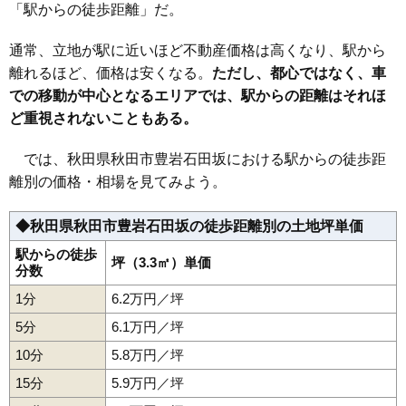
「駅からの徒歩距離」だ。
36
卸町
18万円
1,457万円
14.8%
37
外旭川八幡田
18万円
1,018万円
20.5%
通常、立地が駅に近いほど不動産価格は高くなり、駅から
38
川尻御休町
18万円
1,373万円
11.2%
離れるほど、価格は安くなる。
ただし、都心ではなく、車
での移動が中心となるエリアでは、駅からの距離はそれほ
39
保戸野原の町
17万円
1,295万円
12.1%
ど重視されないこともある。
40
広面
17万円
1,177万円
22.3%
41
保戸野金砂町
17万円
1,121万円
9.5%
では、秋田県秋田市豊岩石田坂における駅からの徒歩距
42
川尻大川町
17万円
1,190万円
10.6%
離別の価格・相場を見てみよう。
43
山王
17万円
1,213万円
7.8%
◆秋田県秋田市豊岩石田坂の徒歩距離別の土地坪単価
44
東通館ノ越
17万円
821万円
12.2%
45
川尻若葉町
17万円
768万円
11.0%
駅からの徒歩
坪（3.3㎡）単価
分数
46
山王新町
17万円
1,610万円
12.6%
1分
6.2万円／坪
47
千秋城下町
17万円
1,039万円
12.3%
5分
6.1万円／坪
48
牛島東
16万円
1,026万円
15.6%
10分
5.8万円／坪
49
外旭川八柳
16万円
1,049万円
20.8%
15分
5.9万円／坪
50
千秋中島町
16万円
1,420万円
9.8%