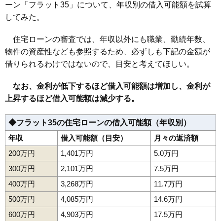
ーン「フラット35」について、年収別の借入可能額を試算
158
土崎港相染町
7.6万円
481万円
3.9%
してみた。
159
新藤田
7.5万円
676万円
7.7%
住宅ローンの審査では、年収以外にも職業、勤続年数、
160
寺内後城
7.4万円
711万円
8.1%
物件の資産性なども参照するため、必ずしも下記の金額が
161
寺内
7.4万円
575万円
-1.8%
借りられるわけではないので、目安と考えてほしい。
162
新屋沖田町
7.3万円
534万円
5.6%
なお、金利が低下するほど借入可能額は増加し、金利が
163
飯島鼠田
7.3万円
665万円
8.2%
上昇するほど借入可能額は減少する。
164
寺内神屋敷
7.2万円
445万円
8.8%
165
新屋比内町
6.9万円
488万円
4.9%
◆フラット35の住宅ローンの借入可能額（年収別）
166
山手台
6.9万円
496万円
10.1%
年収
借入可能額（目安）
月々の返済額
167
上北手猿田
6.8万円
528万円
2.1%
200万円
1,401万円
5.0万円
168
浜田
6.7万円
450万円
4.9%
300万円
2,101万円
7.5万円
169
下新城長岡
6.3万円
489万円
3.9%
400万円
3,268万円
11.7万円
170
金足下刈
6.3万円
600万円
3.9%
500万円
4,085万円
14.6万円
171
河辺北野田高屋
6.2万円
468万円
0.4%
600万円
4,903万円
17.5万円
172
寺内高野
6.2万円
956万円
14.5%