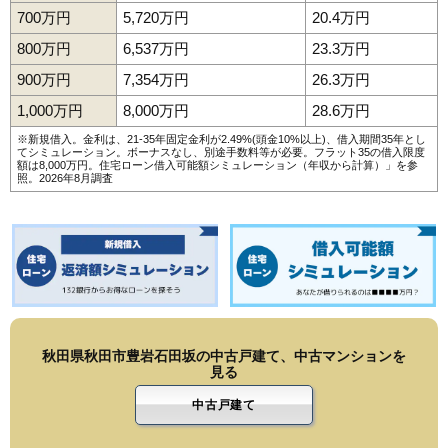
173
金足追分
6.0万円
520万円
8.4%
700万円
5,720万円
20.4万円
174
下新城笠岡
5.9万円
533万円
4.5%
800万円
6,537万円
23.3万円
175
下新城中野
5.9万円
461万円
7.6%
900万円
7,354万円
26.3万円
176
飯島
5.8万円
530万円
-0.7%
1,000万円
8,000万円
28.6万円
177
楢山
5.7万円
461万円
-9.5%
※新規借入。金利は、21-35年固定金利が2.49%(頭金10%以上)、借入期間35年とし
てシミュレーション。ボーナスなし、別途手数料等が必要。フラット35の借入限度
四ツ小屋末戸松
額は8,000万円。
住宅ローン借入可能額シミュレーション（年収から計算）
」を参
178
5.4万円
986万円
2.9%
照。2026年8月調査
本
179
豊岩石田坂
5.3万円
445万円
4.3%
180
土崎港古川町
5.2万円
682万円
3.3%
181
河辺和田
4.9万円
445万円
-6.1%
182
向浜
4.8万円
2,910万円
7.8%
183
川尻町
4.6万円
2,159万円
2.9%
184
寺内焼山
4.5万円
774万円
7.1%
秋田県秋田市豊岩石田坂の中古戸建て、中古マンションを
見る
185
金足小泉
3.9万円
406万円
-5.7%
中古戸建て
186
新屋鳥木町
3.9万円
2,355万円
2.2%
187
御所野湯本
3.9万円
2,345万円
4.8%