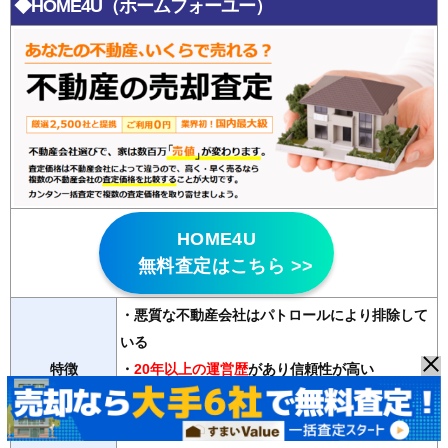
◆HOME4U（ホームフォーユー）
HOME4U
無料査定はこちら >>
・悪質な不動産会社はパトロールにより排除して
いる
特徴
・
20年以上の運営歴
があり信頼性が高い
・2500社の登録会社から最大6社の査定が無料で
受け取れる