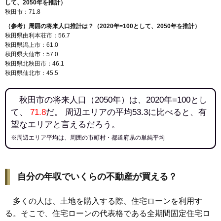
して、2050年を推計）
142
飯島緑丘町
9.2万円
580万円
5.3%
秋田市：71.8
143
寺内大畑
9.1万円
862万円
10.1%
（参考）周囲の将来人口推計は？（2020年=100として、2050年を推計）
144
飯島美砂町
9.1万円
572万円
6.0%
秋田県由利本荘市：56.7
秋田県潟上市：61.0
145
新屋元町
9.1万円
599万円
-0.5%
秋田県大仙市：57.0
146
新屋田尻沢中町
9.1万円
562万円
11.3%
秋田県北秋田市：46.1
秋田県仙北市：45.5
147
飯島松根西町
9.0万円
677万円
7.9%
148
下北手松崎
8.7万円
601万円
4.2%
秋田市の将来人口（2050年）は、2020年=100とし
149
仁井田
8.0万円
670万円
4.9%
て、
71.8
だ。 周辺エリアの平均53.3に比べると、有
150
新屋勝平町
8.0万円
717万円
5.4%
望なエリアと言えるだろう。
151
新屋表町
7.9万円
614万円
0.0%
※周辺エリア平均は、周囲の市町村・都道府県の単純平均
152
飯島道東
7.8万円
729万円
2.1%
153
土崎港南
7.8万円
540万円
4.3%
自分の年収でいくらの不動産が買える？
154
上北手百崎
7.7万円
552万円
8.9%
155
飯島松根東町
7.7万円
644万円
7.2%
多くの人は、土地を購入する際、住宅ローンを利用す
156
仁井田目長田
7.7万円
838万円
6.9%
る。そこで、住宅ローンの代表格である全期間固定住宅ロ
157
飯島川端
7.7万円
609万円
17.2%