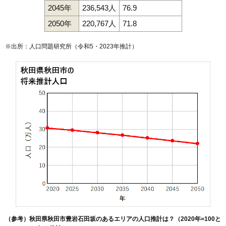
2045年
236,543人
76.9
127
寺内児桜
11万円
680万円
5.7%
2050年
220,767人
71.8
128
土崎港中央
10万円
595万円
-0.6%
129
土崎港西
10万円
949万円
-0.1%
※出所：人口問題研究所（
令和5・2023年推計
）
130
新屋南浜町
9.9万円
740万円
12.5%
131
将軍野桂町
9.9万円
710万円
13.7%
132
旭川清澄町
9.8万円
644万円
15.5%
133
新屋日吉町
9.6万円
839万円
19.0%
134
新屋松美町
9.6万円
953万円
16.9%
135
新屋前野町
9.5万円
601万円
12.8%
136
港北新町
9.5万円
795万円
12.3%
137
新屋大川町
9.5万円
823万円
6.6%
138
新屋町
9.4万円
676万円
7.0%
139
新屋栗田町
9.3万円
712万円
6.4%
140
山王臨海町
9.3万円
1,338万円
20.7%
141
新屋田尻沢東町
9.2万円
665万円
18.5%
（参考）秋田県秋田市豊岩石田坂のあるエリアの人口推計は？（2020年=100と