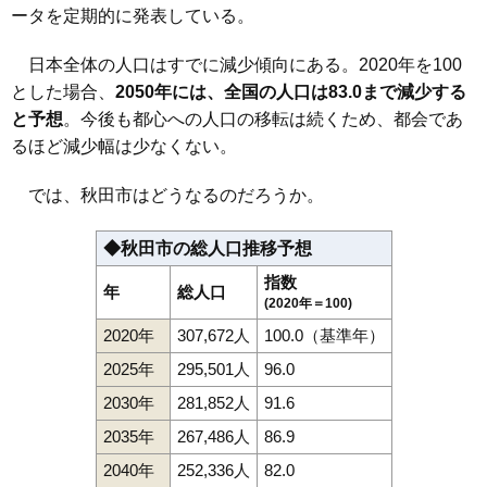
町
ータを定期的に発表している。
112
御所野元町
12万円
1,146万円
24.1%
日本全体の人口はすでに減少傾向にある。2020年を100
113
新屋北浜町
12万円
706万円
15.1%
とした場合、
2050年には、全国の人口は83.0まで減少する
114
旭川新藤田東町
11万円
720万円
8.9%
と予想
。今後も都心への人口の移転は続くため、都会であ
115
新屋割山町
11万円
1,019万円
10.0%
るほど減少幅は少なくない。
116
新屋扇町
11万円
605万円
-1.2%
では、秋田市はどうなるのだろうか。
117
新屋勝平台
11万円
970万円
21.8%
118
新屋寿町
11万円
731万円
7.0%
◆秋田市の総人口推移予想
119
泉東町
11万円
1,009万円
8.4%
指数
年
総人口
120
桜ガ丘
11万円
661万円
20.6%
(2020年＝100)
121
仁井田蕗見町
11万円
656万円
18.1%
2020年
307,672人
100.0（基準年）
122
新屋船場町
11万円
1,014万円
8.4%
2025年
295,501人
96.0
123
下北手桜
11万円
910万円
15.8%
2030年
281,852人
91.6
124
飯島飯田
11万円
938万円
21.0%
2035年
267,486人
86.9
125
将軍野東
11万円
774万円
6.7%
2040年
252,336人
82.0
126
旭川新藤田西町
11万円
654万円
16.8%