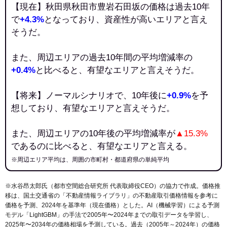
【現在】秋田県秋田市豊岩石田坂の価格は過去10年
で
+4.3%
となっており、資産性が高いエリアと言え
そうだ。
また、周辺エリアの過去10年間の平均増減率の
+0.4%
と比べると、有望なエリアと言えそうだ。
【将来】ノーマルシナリオで、10年後に
+0.9%
を予
想しており、有望なエリアと言えそうだ。
また、周辺エリアの10年後の平均増減率が
▲15.3%
であるのに比べると、有望なエリアと言える。
※周辺エリア平均は、周囲の市町村・都道府県の単純平均
※水谷昂太郎氏（都市空間総合研究所 代表取締役CEO）の協力で作成。価格推
移は、国土交通省の「
不動産情報ライブラリ
」の不動産取引価格情報を参考に
価格を予測、2024年を基準年（現在価格）とした。AI（機械学習）による予測
モデル「LightGBM」の手法で2005年〜2024年までの取引データを学習し、
2025年〜2034年の価格相場を予測している。過去（2005年～2024年）の価格