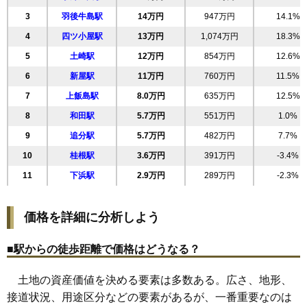
20
旭北錦町
22万円
946万円
5.6%
3
羽後牛島駅
14万円
947万円
14.1%
21
南通亀の町
22万円
1,235万円
14.3%
4
四ツ小屋駅
13万円
1,074万円
18.3%
22
高陽青柳町
21万円
1,379万円
20.2%
5
土崎駅
12万円
854万円
12.6%
23
南通築地
21万円
1,233万円
17.4%
6
新屋駅
11万円
760万円
11.5%
24
手形休下町
21万円
889万円
10.4%
7
上飯島駅
8.0万円
635万円
12.5%
25
保戸野鉄砲町
21万円
1,544万円
19.8%
8
和田駅
5.7万円
551万円
1.0%
26
八橋鯲沼町
20万円
1,248万円
17.4%
9
追分駅
5.7万円
482万円
7.7%
27
大町
20万円
1,070万円
16.5%
10
桂根駅
3.6万円
391万円
-3.4%
28
川元開和町
20万円
1,169万円
13.1%
11
下浜駅
2.9万円
289万円
-2.3%
29
泉北
20万円
982万円
13.2%
30
旭南
20万円
1,137万円
11.7%
価格を詳細に分析しよう
31
八橋南
19万円
1,061万円
10.5%
32
千秋矢留町
19万円
1,497万円
16.8%
■駅からの徒歩距離で価格はどうなる？
33
川尻みよし町
19万円
1,120万円
10.3%
土地の資産価値を決める要素は多数ある。広さ、地形、
34
桜
19万円
1,411万円
35.5%
接道状況、用途区分などの要素があるが、一番重要なのは
35
手形
19万円
1,228万円
6.6%