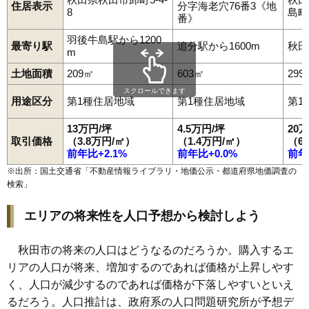
住居表示
分字海老穴76番3《地
8
島町1
98
濁川
12万円
837万円
13.1%
番》
99
新屋豊町
12万円
834万円
14.6%
羽後牛島駅から1200
最寄り駅
追分駅から1600m
秋田
m
100
横森
12万円
1,018万円
23.8%
土地面積
209㎡
603㎡
299
101
土崎港北
12万円
774万円
12.8%
スクロールできます
102
御所野下堤
12万円
901万円
20.8%
用途区分
第1種住居地域
第1種住居地域
第1
103
手形からみでん
12万円
551万円
3.0%
13万円/坪
4.5万円/坪
20
新屋松美ガ丘北
取引価格
（3.8万円/㎡）
（1.4万円/㎡）
（6
104
12万円
879万円
13.2%
町
前年比+2.1%
前年比+0.0%
前年
105
外旭川
12万円
764万円
1.9%
※出所：国土交通省「
不動産情報ライブラリ・地価公示・都道府県地価調査の
検索
」
106
飯島新町
12万円
790万円
18.0%
107
楢山南新町上丁
12万円
1,052万円
10.7%
エリアの将来性を人口予想から検討しよう
新屋松美ガ丘東
108
12万円
856万円
13.5%
町
秋田市の将来の人口はどうなるのだろうか。購入するエ
109
将軍野青山町
12万円
682万円
6.1%
リアの人口が将来、増加するのであれば価格が上昇しやす
110
泉一ノ坪
12万円
885万円
11.5%
く、人口が減少するのであれば価格が下落しやすいといえ
るだろう。人口推計は、政府系の人口問題研究所が予想デ
新屋松美ガ丘南
111
12万円
884万円
18.0%