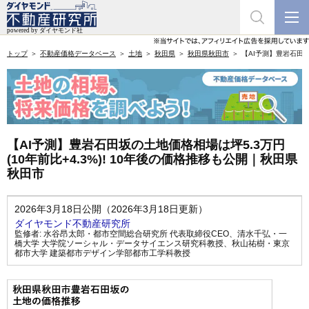
トップ
不動産価格データベース
土地
秋田県
秋田県秋田市
【AI予測】豊岩石田坂
【AI予測】豊岩石田坂の土地価格相場は坪5.3万円
(10年前比+4.3%)! 10年後の価格推移も公開｜秋田県
秋田市
2026年3月18日公開（2026年3月18日更新）
ダイヤモンド不動産研究所
監修者:
水谷昂太郎・都市空間総合研究所 代表取締役CEO
、
清水千弘・一
橋大学 大学院ソーシャル・データサイエンス研究科教授
、
秋山祐樹・東京
都市大学 建築都市デザイン学部都市工学科教授