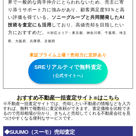
界で一般的な両手仲介にとらわれないため、
売主に寄
り添うサポート力に強みがあり、顧客満足度93％と高
い評価を得ている。
ソニーグループと共同開発したAI
技術を査定にも活用
しており、高値売却を目指したい
方におすすめだ。
※対応エリア：東京都、神奈川県、千葉県、埼玉
県、大阪府、兵庫県、京都府
東証プライム上場！売却力に定評あり
SREリアルティで無料査定
（公式サイトへ）
おすすめ不動産一括査定サイト
はこちら
※
※不動産一括査定サイトでは、売却したい不動産の情報などを入力
すれば、無料で複数社に査定依頼ができます。査定価格を比較でき
るので売却相場が分かり、きちんと売却してくれる不動産会社を見
つけやすくなる便利なサービスです。
◆SUUMO（スーモ）売却査定