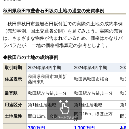
67
泉釜ノ町
14万円
950万円
14.0%
秋田県秋田市豊岩石田坂の土地の過去の売買事例
68
牛島南
14万円
927万円
20.4%
69
楢山共和町
14万円
768万円
6.3%
秋田県秋田市豊岩石田坂付近での実際の土地の成約事例
（売却事例、国土交通省公開）を見てみよう。実際の売買
70
仁井田栄町
14万円
832万円
12.9%
は、さまざまな物件が含まれているため、価格はかなりバ
71
牛島西
14万円
718万円
9.0%
ラバラだが、 土地の価格相場算定の参考としよう。
72
御所野堤台
14万円
866万円
11.9%
旭川清澄町
旭川新藤田西町
旭川新藤田東町
新屋朝日町
73
楢山愛宕下
14万円
1,112万円
11.3%
◆秋田市の土地の成約事例
新屋大川町
新屋扇町
新屋沖田町
新屋表町
新屋勝平台
新屋勝平町
新屋北浜町
新屋栗田町
新屋寿町
新屋田尻沢中町
74
楢山本町
14万円
1,027万円
13.5%
新屋田尻沢東町
新屋鳥木町
新屋比内町
新屋日吉町
取引時期
2024年第4四半期
2024年第4四半期
20
新屋船場町
新屋前野町
新屋町
新屋松美ガ丘北町
75
将軍野向山
14万円
820万円
24.9%
新屋松美ガ丘東町
新屋松美ガ丘南町
新屋松美町
新屋南浜町
秋田県秋田市旭川新
住居表示
秋田県秋田市桜台
秋田
新屋元町
新屋豊町
新屋割山町
飯島
飯島飯田
飯島川端
76
楢山石塚町
14万円
982万円
14.5%
藤田東町
飯島新町
飯島鼠田
飯島松根西町
飯島松根東町
飯島美砂町
77
仁井田二ツ屋
14万円
789万円
22.4%
飯島道東
飯島緑丘町
泉
泉一ノ坪
泉釜ノ町
泉北
泉中央
泉馬場
最寄駅
秋田駅から徒歩ー分
秋田駅から徒歩ー分
秋田
泉東町
泉南
牛島西
牛島東
牛島南
大住
大平台
大町
御野場
卸町
78
楢山南新町下丁
14万円
812万円
8.1%
金足追分
金足小泉
金足下刈
上北手荒巻
上北手猿田
上北手百崎
川尻上野町
川尻大川町
川尻御休町
川尻新川町
用途区分
第1種住居地域
第1種住居地域
第1
79
将軍野堰越
14万円
811万円
16.1%
川尻総社町
川尻町
川尻みよし町
川尻若葉町
河辺北野田高屋
河辺三内
河辺神内
河辺戸島
河辺松渕
河辺諸井
河辺和田
間口16m、ほぼ正方
80
仁井田福島
14万円
1,134万円
14.4%
土地属性
間口13m、台形
間口
川元小川町
川元開和町
旭南
旭北錦町
港北新町
高陽青柳町
スクロールできます
形
高陽幸町
御所野地蔵田
御所野下堤
御所野堤台
御所野元町
81
仁井田本町
14万円
971万円
16.1%
御所野湯本
桜
桜ガ丘
桜台
山王
山王新町
山王中島町
780万円
1,300万円
1,8