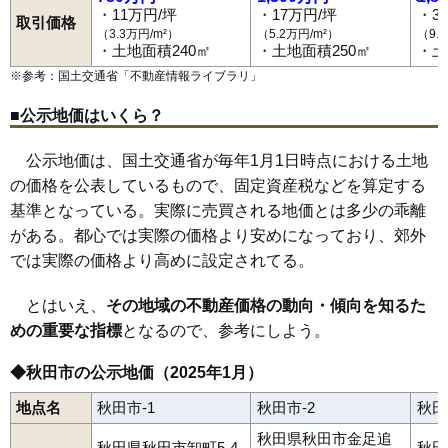
82
手形田中
13万円
928万円
6.9%
山王臨海町
下北手桜
下北手松崎
下新城笠岡
下新城長岡
・11万円/坪
・17万円/坪
・3
和田駅
四ツ小屋駅
秋田駅
土崎駅
上飯島駅
追分駅
泉外旭川駅
取引価格
下新城中野
下浜桂根
下浜羽川
将軍野青山町
将軍野桂町
下浜駅
桂根駅
新屋駅
羽後牛島駅
（3.3万円/m²）
（5.2万円/m²）
（9.
83
大住
13万円
916万円
10.7%
将軍野堰越
将軍野東
将軍野南
将軍野向山
新藤田
千秋北の丸
・土地面積240㎡
・土地面積250㎡
・土
千秋城下町
千秋中島町
千秋明徳町
千秋矢留町
添川
外旭川
84
御野場
13万円
1,012万円
24.2%
外旭川八幡田
外旭川八柳
太平目長崎
土崎港相染町
土崎港北
※参考：国土交通省「
不動産情報ライブラリ
」
土崎港中央
土崎港西
土崎港東
土崎港古川町
土崎港南
手形
85
泉馬場
13万円
868万円
5.2%
手形からみでん
手形休下町
手形新栄町
手形田中
手形山崎町
■公示地価はいくら？
寺内
寺内油田
寺内後城
寺内大小路
寺内大畑
寺内神屋敷
86
川元小川町
13万円
828万円
7.7%
寺内高野
寺内児桜
寺内堂ノ沢
寺内蛭根
寺内焼山
豊岩石田坂
豊岩豊巻
中通
楢山
楢山愛宕下
楢山石塚町
楢山太田町
87
仁井田潟中町
13万円
823万円
21.0%
公示地価は、国土交通省が毎年1月1日時点における土地
楢山川口境
楢山共和町
楢山登町
楢山古川新町
楢山本町
88
柳田
13万円
853万円
10.8%
楢山南新町上丁
楢山南新町下丁
楢山南中町
仁井田
の価格を公表しているもので、固定資産税などを算定する
仁井田潟中町
仁井田栄町
仁井田新田
仁井田蕗見町
基準となっている。実際に売買される地価とは多少の乖離
89
千秋北の丸
13万円
961万円
9.9%
仁井田福島
仁井田二ツ屋
仁井田本町
仁井田目長田
濁川
浜田
茨島
東通
東通観音前
東通館ノ越
東通仲町
広面
保戸野金砂町
がある。都心では実際の価格より安めになっており、郊外
90
楢山古川新町
13万円
652万円
9.4%
保戸野桜町
保戸野すわ町
保戸野千代田町
保戸野鉄砲町
では実際の価格より高めに設定されてる。
保戸野中町
保戸野八丁
保戸野原の町
南通亀の町
南通築地
91
大平台
13万円
835万円
22.0%
南通宮田
向浜
柳田
八橋イサノ
八橋大沼町
八橋大畑
八橋田五郎
八橋鯲沼町
八橋本町
八橋南
八橋三和町
山手台
92
楢山川口境
13万円
1,242万円
9.0%
とはいえ、
その地域の不動産価格の動向・傾向を知るた
雄和新波
雄和椿川
横森
四ツ小屋
四ツ小屋末戸松本
93
茨島
13万円
903万円
15.7%
めの重要な指標
となるので、参考にしよう。
94
土崎港東
13万円
881万円
8.2%
◆秋田市の公示地価（2025年1月）
95
新屋朝日町
12万円
895万円
14.9%
地点名
秋田市-1
秋田市-2
秋田
96
将軍野南
12万円
858万円
15.5%
秋田県秋田市金足追
97
泉
12万円
1,609万円
5.5%
秋田県秋田市卸町5-4-
秋田