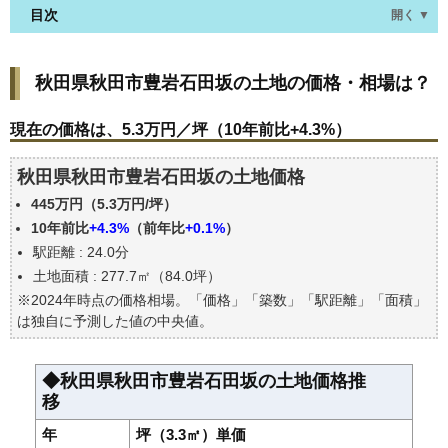
目次
開く ▼
秋田県秋田市豊岩石田坂の土地の価格・相場は？
秋田県秋田市豊岩石田坂の土地の価格・相場は？
現在の価格は、5.3万円／坪（10年前比+4.3%）
価格を詳細に分析しよう
現在の価格は、5.3万円／坪（10年前比+4.3%）
駅からの徒歩距離で価格はどうなる？
秋田県秋田市豊岩石田坂の土地価格
秋田県秋田市豊岩石田坂の土地の過去の売買事例
445万円（5.3万円/坪）
公示地価はいくら
10年前比
+4.3%
（前年比
+0.1%
）
エリアの将来性を人口予想から検討しよう
駅距離 : 24.0分
自分の年収でいくらの不動産が買える？
土地面積 : 277.7㎡（84.0坪）
※2024年時点の価格相場。「価格」「築数」「駅距離」「面積」
は独自に予測した値の中央値。
◆秋田県秋田市豊岩石田坂の土地価格推
移
年
坪（3.3㎡）単価