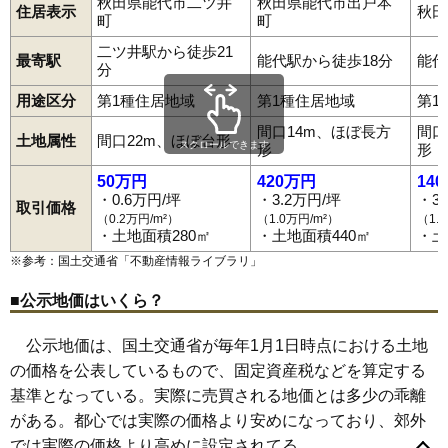
秋田県能代市二ツ井
秋田県能代市出戸本
住居表示
秋田
町
町
二ツ井駅から徒歩21
最寄駅
能代駅から徒歩18分
能代
分
用途区分
第1種住居地域
第1種住居地域
第1
間口14m、ほぼ長方
間口
土地属性
間口22m、ほぼ台形
スクロールできます
形
形
50万円
420万円
14
・0.6万円/坪
・3.2万円/坪
・3
取引価格
（0.2万円/m²）
（1.0万円/m²）
（1.
・土地面積280㎡
・土地面積440㎡
・土
※参考：国土交通省「
不動産情報ライブラリ
」
■公示地価はいくら？
公示地価は、国土交通省が毎年1月1日時点における土地
の価格を公表しているもので、固定資産税などを算定する
基準となっている。実際に売買される地価とは多少の乖離
がある。都心では実際の価格より安めになっており、郊外
（大字なし）
万町
扇田
大町
落合
鰄渕
河戸川
川反町
上町
では実際の価格より高めに設定されてる。