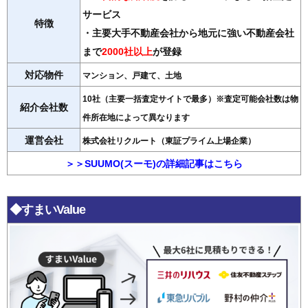
サービス
特徴
・主要大手不動産会社から地元に強い不動産会社
まで
2000社以上
が登録
対応物件
マンション、戸建て、土地
10社（主要一括査定サイトで最多）※査定可能会社数は物
紹介会社数
件所在地によって異なります
運営会社
株式会社リクルート（東証プライム上場企業）
＞＞SUUMO(スーモ)の詳細記事はこちら
◆すまいValue