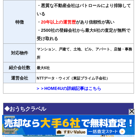
・悪質な不動産会社はパトロールにより排除して
いる
特徴
・
20年以上の運営歴
があり信頼性が高い
・2500社の登録会社から最大6社の査定が無料で
受け取れる
マンション、戸建て、土地、ビル、アパート、店舗・事務
対応物件
所
紹介会社数
最大6社
運営会社
NTTデータ・ウィズ（東証プライム子会社）
＞＞HOME4Uの詳細記事はこちら
◆おうちクラベル