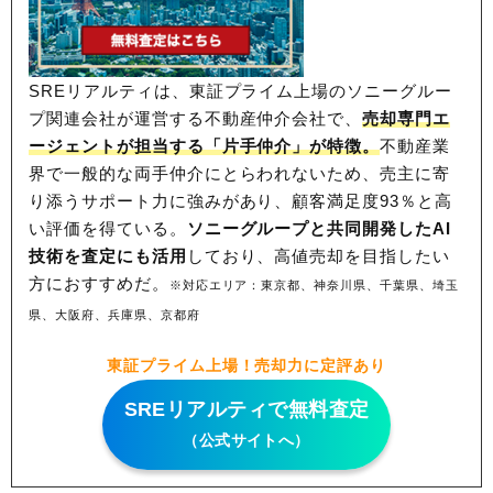
SREリアルティは、東証プライム上場のソニーグルー
プ関連会社が運営する不動産仲介会社で、
売却専門エ
ージェントが担当する「片手仲介」が特徴。
不動産業
界で一般的な両手仲介にとらわれないため、
売主に寄
り添うサポート力に強みがあり、顧客満足度93％と高
い評価を得ている。
ソニーグループと共同開発したAI
技術を査定にも活用
しており、高値売却を目指したい
方におすすめだ。
※対応エリア：東京都、神奈川県、千葉県、埼玉
県、大阪府、兵庫県、京都府
東証プライム上場！売却力に定評あり
SREリアルティで無料査定
（公式サイトへ）