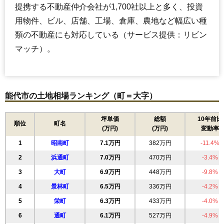
提携する不動産仲介会社が1,700社以上と多く、投資
用物件、ビル、店舗、工場、倉庫、農地など幅広い種
類の不動産にも対応している（サービス提供：リビン
マッチ）。
能代市の土地相場ランキング（町＝大字）
坪単価
総額
10年前比
順位
町名
(万円)
(万円)
変動率
1
昭南町
7.1万円
382万円
-11.4%
2
浜通町
7.0万円
470万円
-3.4%
3
大町
6.9万円
448万円
-9.8%
4
景林町
6.5万円
336万円
-4.2%
5
栄町
6.3万円
433万円
-4.0%
6
通町
6.1万円
527万円
-4.9%