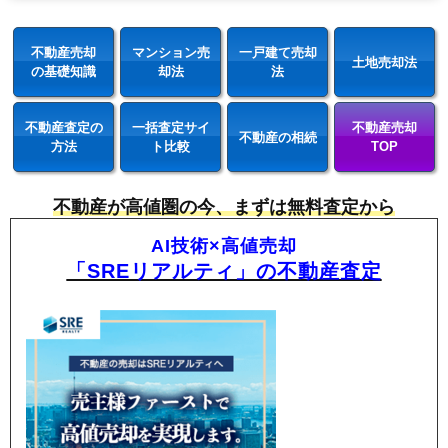
不動産売却
マンション売
一戸建て売却
土地売却法
の基礎知識
却法
法
不動産査定の
一括査定サイ
不動産売却
不動産の相続
方法
ト比較
TOP
不動産が高値圏の今、まずは無料査定から
AI技術×高値売却
「SREリアルティ」の不動産査定