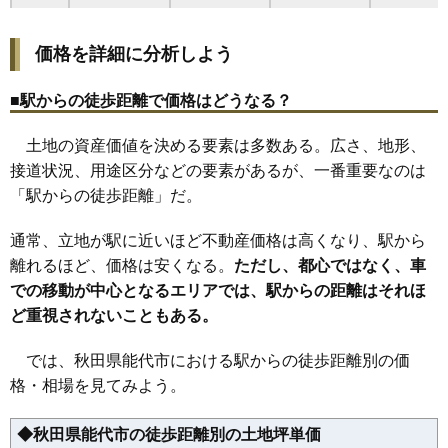
23
二ツ井町
4.2万円
316万円
-1.8%
価格を詳細に分析しよう
24
末広町
4.2万円
162万円
-11.8%
25
清助町
4.2万円
588万円
-6.0%
■駅からの徒歩距離で価格はどうなる？
26
二ツ井町荷上場
4.0万円
380万円
-0.6%
土地の資産価値を決める要素は多数ある。広さ、地形、
27
日吉町
3.9万円
388万円
-7.1%
接道状況、用途区分などの要素があるが、一番重要なのは
28
向能代
3.8万円
238万円
-1.9%
「駅からの徒歩距離」だ。
29
能代町
3.6万円
279万円
-0.7%
30
落合
3.5万円
339万円
6.2%
通常、立地が駅に近いほど不動産価格は高くなり、駅から
31
扇田
2.7万円
1,628万円
-7.8%
離れるほど、価格は安くなる。
ただし、都心ではなく、車
での移動が中心となるエリアでは、駅からの距離はそれほ
32
鰄渕
2.4万円
411万円
4.0%
ど重視されないこともある。
33
二ツ井町小繋
2.0万円
236万円
-19.0%
34
二ツ井町梅内
1.4万円
91万円
-19.5%
では、秋田県能代市における駅からの徒歩距離別の価
35
二ツ井町切石
1.3万円
128万円
-4.6%
格・相場を見てみよう。
36
河戸川
1.3万円
425万円
-6.2%
◆秋田県能代市の徒歩距離別の土地坪単価
37
朴瀬
1.2万円
216万円
-19.0%