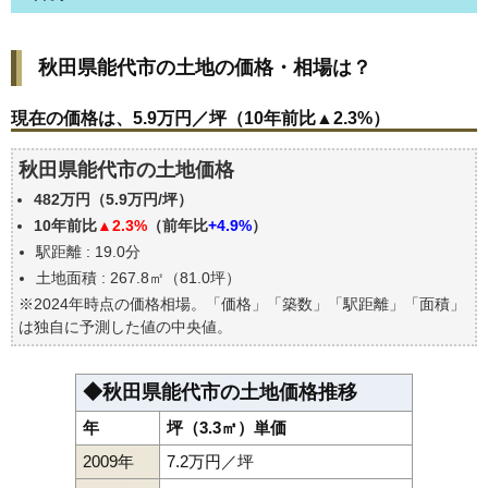
秋田県能代市の土地の価格・相場は？
秋田県能代市の土地の価格・相場は？
現在の価格は、5.9万円／坪（10年前比▲2.3%）
価格を詳細に分析しよう
現在の価格は、5.9万円／坪（10年前比▲2.3%）
駅からの徒歩距離で価格はどうなる？
秋田県能代市の土地価格
秋田県能代市の土地の過去の売買事例
482万円（5.9万円/坪）
公示地価はいくら
10年前比
▲2.3%
（前年比
+4.9%
）
エリアの将来性を人口予想から検討しよう
駅距離 : 19.0分
自分の年収でいくらの不動産が買える？
土地面積 : 267.8㎡（81.0坪）
※2024年時点の価格相場。「価格」「築数」「駅距離」「面積」
は独自に予測した値の中央値。
◆秋田県能代市の土地価格推移
年
坪（3.3㎡）単価
2009年
7.2万円／坪