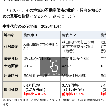
景林町
御指南町
栄町
昭南町
末広町
須田
住吉町
清助町
中和
出戸本町
東能代駅
通町
二ツ井駅
西通町
能代駅
能代町
向能代駅
畠町
浜通町
日吉町
二ツ井町梅内
二ツ井町切石
二ツ井町小繋
二ツ井町
二ツ井町荷上場
朴瀬
とはいえ、
その地域の不動産価格の動向・傾向を知るた
真壁地
松美町
緑町
向能代
明治町
元町
柳町
若松町
めの重要な指標
となるので、参考にしよう。
◆能代市の公示地価（2025年1月）
地点名
能代市-1
能代市-2
能代
秋田県能代市二ツ井
秋田
秋田県能代市松美町1
住居表示
町字下野家後47番1
町字
3-4
《地番》
番》
最寄り駅
能代駅から1500m
二ツ井駅から850m
二ツ
土地面積
208㎡
429㎡
163
スクロールできます
用途区分
第1種住居地域
第1種住居地域
第1
5.6万円/坪
3.7万円/坪
3.4
取引価格
（1.7万円/㎡）
（1.1万円/㎡）
（1
前年比▲0.6%
前年比▲0.9%
前年
※出所：国土交通省「
不動産情報ライブラリ・地価公示・都道府県地価調査の
検索
」