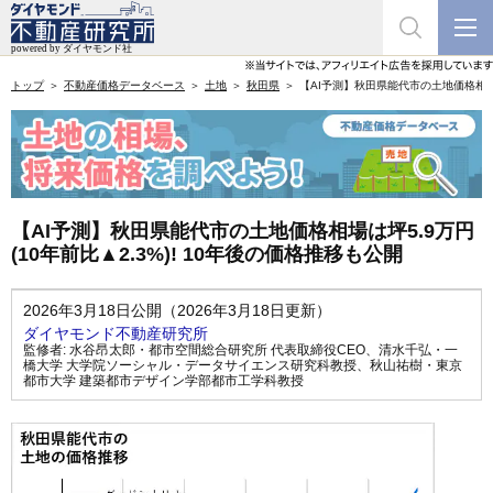
トップ
不動産価格データベース
土地
秋田県
【AI予測】秋田県能代市の土地価格相場は坪
【AI予測】秋田県能代市の土地価格相場は坪5.9万円
(10年前比▲2.3%)! 10年後の価格推移も公開
2026年3月18日公開（2026年3月18日更新）
ダイヤモンド不動産研究所
監修者:
水谷昂太郎・都市空間総合研究所 代表取締役CEO
、
清水千弘・一
橋大学 大学院ソーシャル・データサイエンス研究科教授
、
秋山祐樹・東京
都市大学 建築都市デザイン学部都市工学科教授