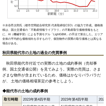
※水谷昂太郎氏（都市空間総合研究所 代表取締役CEO）の協力で作成。価格推
移は、国土交通省の「
不動産情報ライブラリ
」の不動産取引価格情報をもと
に、AI（機械学習）による予測モデル「LightGBM」の手法で算出した。エリア
全体の平均的な価格傾向を示すもので、個別物件の実際の取引価格とは異なる
場合がある。
秋田県能代市の土地の過去の売買事例
秋田県能代市付近での実際の土地の成約事例（売却事
例、国土交通省公開）を見てみよう。実際の売買は、さま
ざまな物件が含まれているため、価格はかなりバラバラだ
が、 土地の価格相場算定の参考としよう。
◆能代市の土地の成約事例
取引時期
2023年第4四半期
2023年第4四半期
20