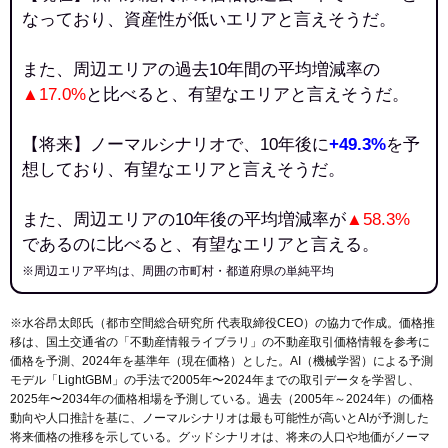
なっており、資産性が低いエリアと言えそうだ。
また、周辺エリアの過去10年間の平均増減率の
▲17.0%
と比べると、有望なエリアと言えそうだ。
【将来】ノーマルシナリオで、10年後に
+49.3%
を予
想しており、有望なエリアと言えそうだ。
また、周辺エリアの10年後の平均増減率が
▲58.3%
であるのに比べると、有望なエリアと言える。
※周辺エリア平均は、周囲の市町村・都道府県の単純平均
※水谷昂太郎氏（都市空間総合研究所 代表取締役CEO）の協力で作成。価格推
移は、国土交通省の「
不動産情報ライブラリ
」の不動産取引価格情報を参考に
価格を予測、2024年を基準年（現在価格）とした。AI（機械学習）による予測
モデル「LightGBM」の手法で2005年〜2024年までの取引データを学習し、
2025年〜2034年の価格相場を予測している。過去（2005年～2024年）の価格
動向や人口推計を基に、ノーマルシナリオは最も可能性が高いとAIが予測した
将来価格の推移を示している。グッドシナリオは、将来の人口や地価がノーマ