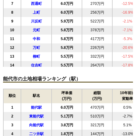
7
西通町
6.0万円
270万円
-12.5%
8
上町
6.0万円
256万円
-16.9%
9
川反町
5.9万円
522万円
-2.1%
10
元町
5.8万円
378万円
-7.1%
11
中和
5.8万円
417万円
-5.3%
12
万町
5.8万円
226万円
-20.6%
13
柳町
5.5万円
332万円
-17.5%
14
住吉町
5.5万円
264万円
-17.8%
15
明治町
5.5万円
336万円
-1.0%
能代市の土地相場ランキング（駅）
16
（大字なし）
5.4万円
484万円
0.1%
17
緑町
5.3万円
336万円
5.0%
坪単価
総額
10年前比
順位
駅名
(万円)
(万円)
変動率
18
出戸本町
5.3万円
418万円
-4.3%
1
能代駅
6.0万円
470万円
0.5%
19
御指南町
5.0万円
412万円
-2.4%
2
東能代駅
5.1万円
510万円
-2.7%
20
畠町
4.9万円
696万円
-14.0%
3
向能代駅
3.8万円
321万円
5.1%
21
松美町
4.3万円
508万円
5.3%
4
二ツ井駅
1.8万円
144万円
-13.0%
22
若松町
4.2万円
305万円
-17.4%