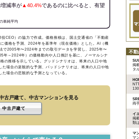
均増減率が
▲40.4%
であるのに比べると、有望
の単純平均
締役CEO）の協力で作成。価格推移は、国土交通省の「
不動産
に価格を予測、2024年を基準年（現在価格）とした。AI（機
法で2005年〜2024年までの取引データを学習し、2025年〜
不動
005年～2024年）の価格動向や人口推計を基に、ノーマルシナ
SU
価格の推移を示している。グッドシナリオは、将来の人口や地
掲
移した場合の楽観的な予測、バッドシナリオは、将来の人口や地
タ
移した場合の悲観的な予測となっている。
HO
N
13
中古戸建て、中古マンションを見る
S
両
中古戸建て
イ
掲
類
マ
マ