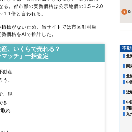
る。都市部の実勢価格は公示地価の1.5～2.0
～1.1倍と言われる。
指標がないため、当サイトでは市区町村単
勢価格をAIで推計した。
動産、いくらで売れる？
不動
ンマッチ」一括査定
北
関
不動産
北
ろう。
中
近
で、現
でき
中
四
け取れ
九
（大字なし）
万町
扇田
大町
落合
鰄渕
河戸川
川反町
上町
景林町