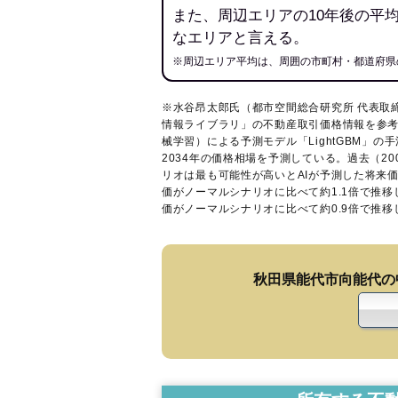
また、周辺エリアの10年後の平
なエリアと言える。
※周辺エリア平均は、周囲の市町村・都道府県
※水谷昂太郎氏（都市空間総合研究所 代表取
情報ライブラリ
」の不動産取引価格情報を参考
械学習）による予測モデル「LightGBM」の手
2034年の価格相場を予測している。過去（2
リオは最も可能性が高いとAIが予測した将来
価がノーマルシナリオに比べて約1.1倍で推
価がノーマルシナリオに比べて約0.9倍で推
秋田県能代市向能代の