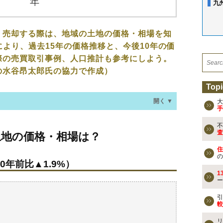
九
、売却する際は、地域の土地の価格・相場を知
により、過去15年の価格推移と、今後10年の価
際の売買取引事例、人口推計も参考にしよう。
の水谷昂太郎氏の協力で作成）
Topi
開く ▼
大
手
不
格・相場は？
査
土地の価格・相場は？
0年前比▲1.9%）
住
の
0年前比▲1.9%）
去の売買事例
1
ー
検討しよう
引
較
買える？
リ