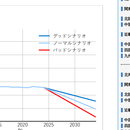
関
北
中
近
中
四
九
北
関
北
中
近
中
四