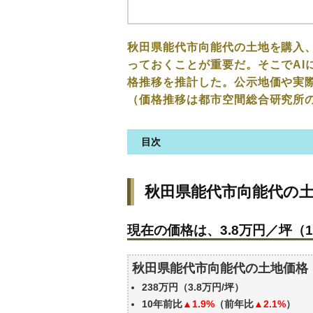
秋田県能代市向能代の土地を購入
っておくことが重要だ。そこでAI
格推移を推計した。公示地価や実
（価格推移は都市空間総合研究所
目次
秋田県能代市向能代の土地の価
秋田県能代市向能代の
現在の価格は、3.8万円／坪（1
価格を詳細に分析しよう
現在の価格は、3.8万円／坪（1
秋田県能代市向能代の土地の過
公示地価はいくら
秋田県能代市向能代の土地価格
エリアの将来性を人口予想から
238万円（3.8万円/坪）
自分の年収でいくらの不動産が
10年前比
▲1.9%
（前年比
▲2.1%
）