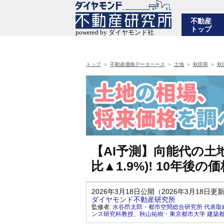
不動産
トップ
トップ
不動産価格データベース
土地
秋田県
秋
【AI予測】向能代の土地
比▲1.9%)! 10年
2026年3月18日公開（2026年3月18日更
ダイヤモンド不動産研究所
監修者:
水谷昂太郎・都市空間総合研究所 代表取
ンス研究科教授
、
秋山祐樹・東京都市大学 建築