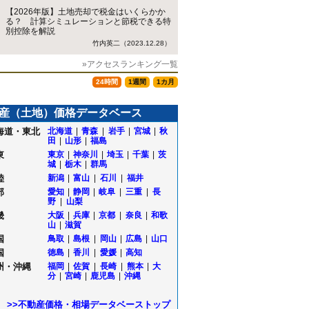
【2026年版】土地売却で税金はいくらかか
る？ 計算シミュレーションと節税できる特
別控除を解説
竹内英二（2023.12.28）
»アクセスランキング一覧
24時間
1週間
1カ月
産（土地）価格データベース
海道・東北
北海道
|
青森
|
岩手
|
宮城
|
秋
田
|
山形
|
福島
東
東京
|
神奈川
|
埼玉
|
千葉
|
茨
城
|
栃木
|
群馬
陸
新潟
|
富山
|
石川
|
福井
部
愛知
|
静岡
|
岐阜
|
三重
|
長
野
|
山梨
畿
大阪
|
兵庫
|
京都
|
奈良
|
和歌
山
|
滋賀
国
鳥取
|
島根
|
岡山
|
広島
|
山口
国
徳島
|
香川
|
愛媛
|
高知
州・沖縄
福岡
|
佐賀
|
長崎
|
熊本
|
大
分
|
宮崎
|
鹿児島
|
沖縄
>>不動産価格・相場データベーストップ