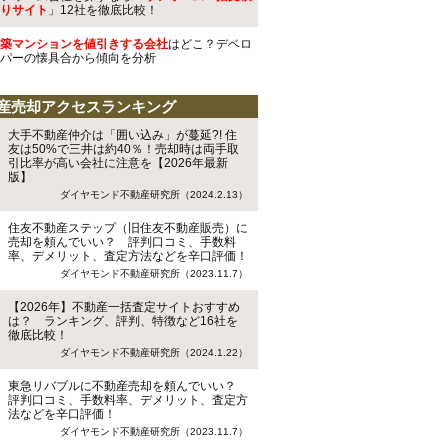
りサイト
」12社を徹底比較！
築マンションを値引きする会社
はどこ？デベロ
パーの懐具合から傾向を分析
産売却アクセスランキング
大手不動産仲介は「囲い込み」が蔓延?! 住
友は50%で三井は約40％！売却時は両手取
引比率が高い会社に注意を【2026年最新
版】
ダイヤモンド不動産研究所（2024.2.13）
住友不動産ステップ（旧住友不動産販売）に
売却を頼んでいい？ 評判口コミ、手数料
率、デメリット、査定方法などを辛口評価！
ダイヤモンド不動産研究所（2023.11.7）
【2026年】不動産一括査定サイトおすすめ
は？ ランキング、評判、特徴など16社を
徹底比較！
ダイヤモンド不動産研究所（2024.1.22）
東急リバブルに不動産売却を頼んでいい？
評判口コミ、手数料率、デメリット、査定方
法などを辛口評価！
ダイヤモンド不動産研究所（2023.11.7）