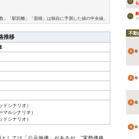
も
新
築数」「駅距離」「面積」は独自に予測した値の中央値。
ッ
不動
格推移
価
グッドシナリオ）
ノーマルシナリオ）
バッドシナリオ）
としては「公示地価」があるが、"実勢価格