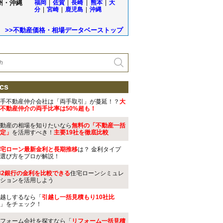
州・沖縄
福岡
|
佐賀
|
長崎
|
熊本
|
大
分
|
宮崎
|
鹿児島
|
沖縄
>>不動産価格・相場データベーストップ
cs
手不動産仲介会社は「両手取引」が蔓延！？
大
不動産仲介の両手比率は50%超も！
動産の相場を知りたいなら
無料の「不動産一括
定」
を活用すべき！
主要19社を徹底比較
宅ローン最新金利と長期推移
は？ 金利タイプ
選び方をプロが解説！
32銀行の金利を比較できる
住宅ローンシミュレ
ションを活用しよう
越しするなら「
引越し一括見積もり10社比
」をチェック！
フォーム会社を探すなら「
リフォーム一括見積