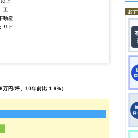
社以上
御指南町
栄町
昭南町
末広町
須田
住吉町
清助町
中和
出戸本町
通町
西通町
東能代駅
能代町
二ツ井駅
畠町
浜通町
能代駅
日吉町
向能代駅
二ツ井町梅内
二ツ井町切石
、工
おす
二ツ井町小繋
二ツ井町
二ツ井町荷上場
朴瀬
真壁地
松美町
緑町
不動産
向能代
明治町
元町
柳町
若松町
：リビ
万円/坪、10年前比-1.9%）