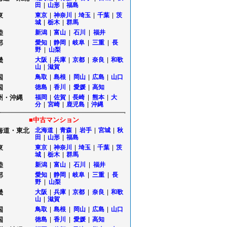
田
|
山形
|
福島
東
東京
|
神奈川
|
埼玉
|
千葉
|
茨
城
|
栃木
|
群馬
陸
新潟
|
富山
|
石川
|
福井
部
愛知
|
静岡
|
岐阜
|
三重
|
長
野
|
山梨
畿
大阪
|
兵庫
|
京都
|
奈良
|
和歌
山
|
滋賀
国
鳥取
|
島根
|
岡山
|
広島
|
山口
国
徳島
|
香川
|
愛媛
|
高知
州・沖縄
福岡
|
佐賀
|
長崎
|
熊本
|
大
分
|
宮崎
|
鹿児島
|
沖縄
■中古マンション
海道・東北
北海道
|
青森
|
岩手
|
宮城
|
秋
田
|
山形
|
福島
東
東京
|
神奈川
|
埼玉
|
千葉
|
茨
城
|
栃木
|
群馬
陸
新潟
|
富山
|
石川
|
福井
部
愛知
|
静岡
|
岐阜
|
三重
|
長
野
|
山梨
畿
大阪
|
兵庫
|
京都
|
奈良
|
和歌
山
|
滋賀
国
鳥取
|
島根
|
岡山
|
広島
|
山口
国
徳島
|
香川
|
愛媛
|
高知