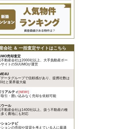
産会社 ＆ 一括査定サイトはこちら
UMO売却査定
載不動産会社は2000社以上、大手負動産ポー
ルサイトのSUUMOが運営
ME4U
TTデータグループで信頼感があり、提携社数は
00社と業界最大級
REリアルティ
[NEW!]
手取引・囲い込みなく売却を依頼可能
エウール
載不動産会社は1400社以上、扱う不動産の種
は多く農地にも対応
ンションナビ
ンションの売却や賃貸を考えている人に最適