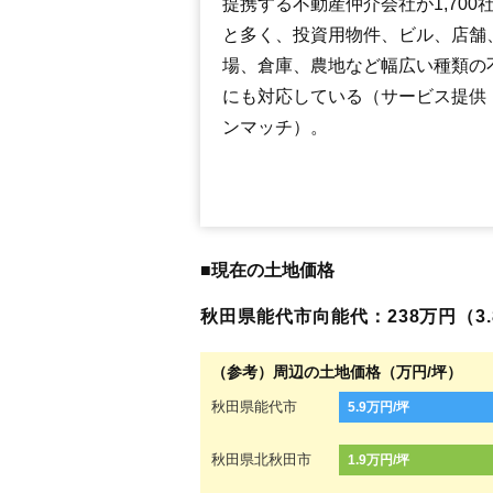
提携する不動産仲介会社が1,700
と多く、投資用物件、ビル、店舗
場、倉庫、農地など幅広い種類の
にも対応している（サービス提供
ンマッチ）。
■現在の土地価格
秋田県能代市向能代：238万円（3.8
（参考）周辺の土地価格（万円/坪）
秋田県能代市
5.9万円/坪
秋田県北秋田市
1.9万円/坪