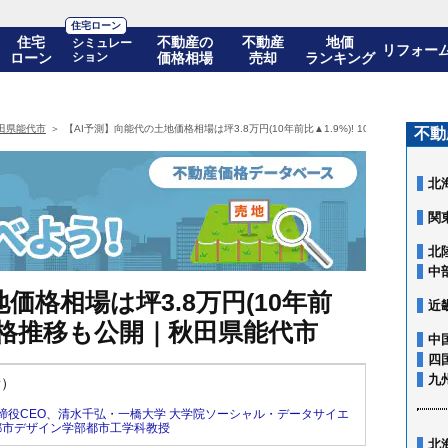
住宅ローン
住宅
不動産の
不動産
地価
シミュレー
リフォー
ローン
ション
価格相場
売却
ランキング
田県能代市
【AI予測】向能代の土地価格相場は坪3.8万円(10年前比▲1.9%)! 10年後の価格推
不動
北
関
北
中
価格相場は坪3.8万円(10年前
近
後の価格推移も公開｜秋田県能代市
中
四
九
新）
締役CEO
、
清水千弘・一橋大学 大学院ソーシャル・データサイエ
都市デザイン学部都市工学科教授
北