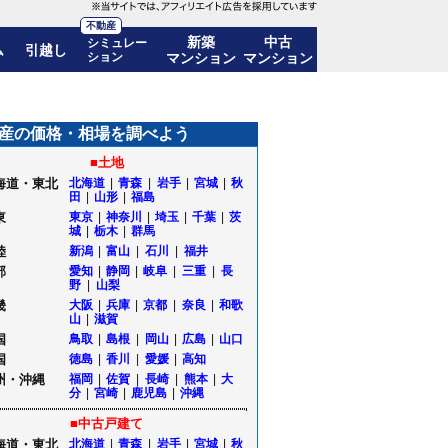
不動産
新築
中古
シミュレー
ム
引越し
ション
マンション
マンション
移も公開｜秋田県能代市
産の価格・相場を調べよう
■土地
海道・東北
北海道
|
青森
|
岩手
|
宮城
|
秋
田
|
山形
|
福島
東
東京
|
神奈川
|
埼玉
|
千葉
|
茨
城
|
栃木
|
群馬
陸
新潟
|
富山
|
石川
|
福井
部
愛知
|
静岡
|
岐阜
|
三重
|
長
野
|
山梨
畿
大阪
|
兵庫
|
京都
|
奈良
|
和歌
山
|
滋賀
国
鳥取
|
島根
|
岡山
|
広島
|
山口
国
徳島
|
香川
|
愛媛
|
高知
州・沖縄
福岡
|
佐賀
|
長崎
|
熊本
|
大
分
|
宮崎
|
鹿児島
|
沖縄
■中古戸建て
海道・東北
北海道
|
青森
|
岩手
|
宮城
|
秋