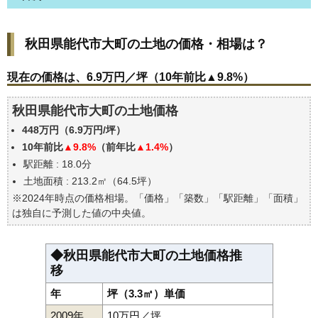
秋田県能代市大町の土地の価格・相場は？
秋田県能代市大町の土地の価格・相場は？
現在の価格は、6.9万円／坪（10年前比▲9.8%）
価格を詳細に分析しよう
現在の価格は、6.9万円／坪（10年前比▲9.8%）
秋田県能代市大町の土地の過去の売買事例
秋田県能代市大町の土地価格
公示地価はいくら
448万円（6.9万円/坪）
エリアの将来性を人口予想から検討しよう
10年前比
▲9.8%
（前年比
▲1.4%
）
自分の年収でいくらの不動産が買える？
駅距離 : 18.0分
土地面積 : 213.2㎡（64.5坪）
※2024年時点の価格相場。「価格」「築数」「駅距離」「面積」
は独自に予測した値の中央値。
◆秋田県能代市大町の土地価格推
移
年
坪（3.3㎡）単価
2009年
10万円／坪