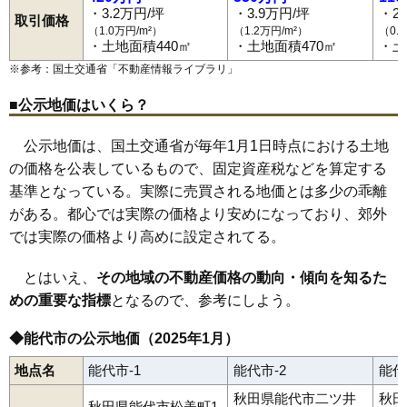
・3.2万円/坪
・3.9万円/坪
・2
取引価格
（1.0万円/m²）
（1.2万円/m²）
（0.
・土地面積440㎡
・土地面積470㎡
・土
※参考：国土交通省「
不動産情報ライブラリ
」
■公示地価はいくら？
公示地価は、国土交通省が毎年1月1日時点における土地
の価格を公表しているもので、固定資産税などを算定する
基準となっている。実際に売買される地価とは多少の乖離
がある。都心では実際の価格より安めになっており、郊外
では実際の価格より高めに設定されてる。
とはいえ、
その地域の不動産価格の動向・傾向を知るた
めの重要な指標
となるので、参考にしよう。
◆能代市の公示地価（2025年1月）
地点名
能代市-1
能代市-2
能代
秋田県能代市二ツ井
秋田
秋田県能代市松美町1