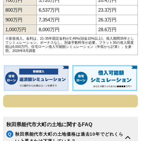
700万円
5,720万円
20.4万円
800万円
6,537万円
23.3万円
900万円
7,354万円
26.3万円
1,000万円
8,000万円
28.6万円
※新規借入。金利は、21-35年固定金利が2.49%(頭金10%以上)、借入期間35年とし
てシミュレーション。ボーナスなし、別途手数料等が必要。フラット35の借入限度
額は8,000万円。
住宅ローン借入可能額シミュレーション（年収から計算）
」を参
照。2026年8月調査
秋田県能代市大町の土地に関するFAQ
Q
秋田県能代市大町の土地価格は過去10年でどれくら
い上昇または下落している？