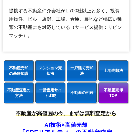
提携する不動産仲介会社が1,700社以上と多く、投資
用物件、ビル、店舗、工場、倉庫、農地など幅広い種
類の不動産にも対応している（サービス提供：リビン
マッチ）。
不動産売却
マンション売
一戸建て売却
土地売却法
の基礎知識
却法
法
不動産査定の
一括査定サイ
不動産売却
不動産の相続
方法
ト比較
TOP
不動産が高値圏の今、まずは無料査定から
AI技術×高値売却