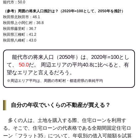
能代市：50.0
（参考）周囲の将来人口推計は？（2020年=100として、2050年を推計）
秋田県北秋田市：46.1
秋田県上小阿仁村：36.8
秋田県藤里町：36.7
秋田県三種町：41.2
秋田県八峰町：43.0
能代市の将来人口（2050年）は、2020年=100とし
て、
50.0
だ。 周辺エリアの平均40.8に比べると、有
望なエリアと言えるだろう。
※周辺エリア平均は、周囲の市町村・都道府県の単純平均
自分の年収でいくらの不動産が買える？
多くの人は、土地を購入する際、住宅ローンを利用す
る。そこで、住宅ローンの代表格である全期間固定住宅ロ
ーン「フラット35」について、年収別の借入可能額を試算