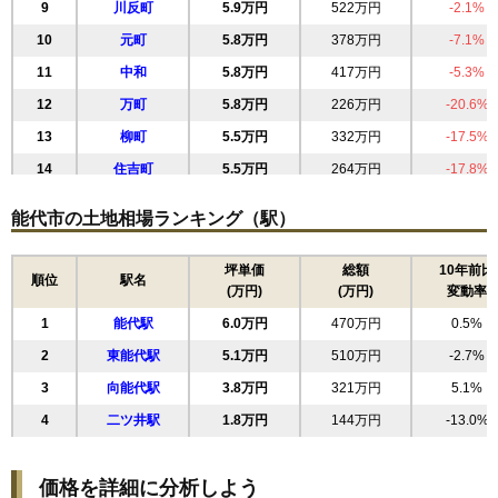
9
川反町
5.9万円
522万円
-2.1%
10
元町
5.8万円
378万円
-7.1%
11
中和
5.8万円
417万円
-5.3%
12
万町
5.8万円
226万円
-20.6%
13
柳町
5.5万円
332万円
-17.5%
14
住吉町
5.5万円
264万円
-17.8%
15
明治町
5.5万円
336万円
-1.0%
能代市の土地相場ランキング（駅）
16
（大字なし）
5.4万円
484万円
0.1%
17
緑町
5.3万円
336万円
5.0%
坪単価
総額
10年前比
順位
駅名
(万円)
(万円)
変動率
18
出戸本町
5.3万円
418万円
-4.3%
1
能代駅
6.0万円
470万円
0.5%
19
御指南町
5.0万円
412万円
-2.4%
2
東能代駅
5.1万円
510万円
-2.7%
20
畠町
4.9万円
696万円
-14.0%
3
向能代駅
3.8万円
321万円
5.1%
21
松美町
4.3万円
508万円
5.3%
4
二ツ井駅
1.8万円
144万円
-13.0%
22
若松町
4.2万円
305万円
-17.4%
23
二ツ井町
4.2万円
316万円
-1.8%
価格を詳細に分析しよう
24
末広町
4.2万円
162万円
-11.8%