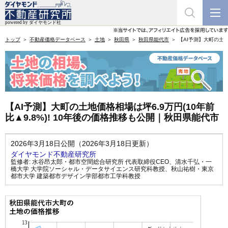
トップ
不動産価格データベース
土地
秋田県
秋田県能代市
【AI予測】大町の土地
【AI予測】大町の土地価格相場は坪6.9万円(10年前
比▲9.8%)! 10年後の価格推移も公開｜秋田県能代市
2026年3月18日公開（2026年3月18日更新）
ダイヤモンド不動産研究所
監修者:
水谷昂太郎・都市空間総合研究所 代表取締役CEO
、
清水千弘・一
橋大学 大学院ソーシャル・データサイエンス研究科教授
、
秋山祐樹・東京
都市大学 建築都市デザイン学部都市工学科教授