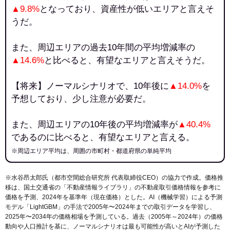
▲9.8%
となっており、資産性が低いエリアと言えそ
うだ。
また、周辺エリアの過去10年間の平均増減率の
▲14.6%
と比べると、有望なエリアと言えそうだ。
【将来】ノーマルシナリオで、10年後に
▲14.0%
を
予想しており、少し注意が必要だ。
また、周辺エリアの10年後の平均増減率が
▲40.4%
であるのに比べると、有望なエリアと言える。
※周辺エリア平均は、周囲の市町村・都道府県の単純平均
※水谷昂太郎氏（都市空間総合研究所 代表取締役CEO）の協力で作成。価格推
移は、国土交通省の「
不動産情報ライブラリ
」の不動産取引価格情報を参考に
価格を予測、2024年を基準年（現在価格）とした。AI（機械学習）による予測
モデル「LightGBM」の手法で2005年〜2024年までの取引データを学習し、
2025年〜2034年の価格相場を予測している。過去（2005年～2024年）の価格
動向や人口推計を基に、ノーマルシナリオは最も可能性が高いとAIが予測した