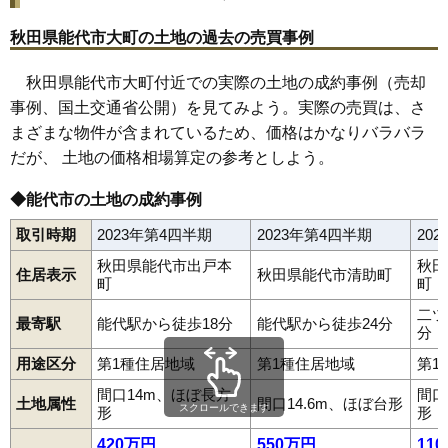
25
清助町
4.2万円
588万円
-6.0%
秋田県能代市大町の土地の過去の売買事例
26
二ツ井町荷上場
4.0万円
380万円
-0.6%
秋田県能代市大町付近での実際の土地の成約事例（売却
27
日吉町
3.9万円
388万円
-7.1%
事例、国土交通省公開）を見てみよう。実際の売買は、さ
28
向能代
3.8万円
238万円
-1.9%
まざまな物件が含まれているため、価格はかなりバラバラ
29
能代町
3.6万円
279万円
-0.7%
だが、 土地の価格相場算定の参考としよう。
30
落合
3.5万円
339万円
6.2%
31
扇田
2.7万円
1,628万円
-7.8%
◆能代市の土地の成約事例
32
鰄渕
2.4万円
411万円
4.0%
取引時期
2023年第4四半期
2023年第4四半期
20
33
二ツ井町小繋
2.0万円
236万円
-19.0%
秋田県能代市出戸本
秋田
住居表示
秋田県能代市清助町
町
町
34
二ツ井町梅内
1.4万円
91万円
-19.5%
35
二ツ井町切石
1.3万円
128万円
-4.6%
二ツ
最寄駅
能代駅から徒歩18分
能代駅から徒歩24分
分
36
河戸川
1.3万円
425万円
-6.2%
用途区分
第1種住居地域
第1種住居地域
第1
37
朴瀬
1.2万円
216万円
-19.0%
間口14m、ほぼ長方
間口
38
真壁地
0.9万円
47万円
-29.8%
土地属性
間口14.6m、ほぼ台形
スクロールできます
形
形
39
須田
0.8万円
126万円
-39.3%
420万円
550万円
11