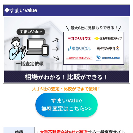
◆すまいValue
大手6社の査定・比較ができて便利！
すまいValue
無料査定はこちら>>
特徴
・
大手不動産会社6社が運営
する一括査定サイト