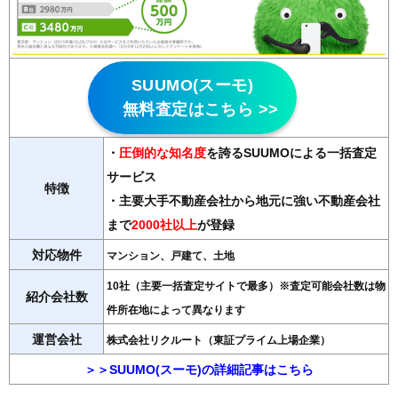
SUUMO(スーモ)
無料査定はこちら >>
・
圧倒的な知名度
を誇るSUUMOによる一括査定
サービス
特徴
・主要大手不動産会社から地元に強い不動産会社
まで
2000社以上
が登録
対応物件
マンション、戸建て、土地
10社（主要一括査定サイトで最多）※査定可能会社数は物
紹介会社数
件所在地によって異なります
運営会社
株式会社リクルート（東証プライム上場企業）
＞＞SUUMO(スーモ)の詳細記事はこちら