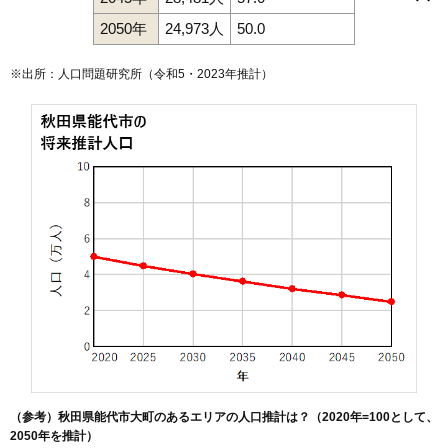
景林町
御指南町
栄町
昭南町
末広町
須田
住吉町
清助町
中和
出戸本町
東能代駅
通町
二ツ井駅
西通町
能代駅
能代町
向能代駅
畠町
浜通町
日吉町
二ツ井町梅内
2050年
24,973人
50.0
二ツ井町切石
二ツ井町小繋
二ツ井町
二ツ井町荷上場
朴瀬
真壁地
松美町
緑町
向能代
明治町
元町
柳町
若松町
※出所：人口問題研究所（
令和5・2023年推計
）
（参考）秋田県能代市大町のあるエリアの人口推計は？（2020年=100として、
2050年を推計）