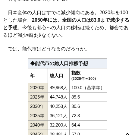
日本全体の人口はすでに減少傾向にある。2020年を100
とした場合、
2050年には、全国の人口は83.0まで減少する
と予想
。今後も都心への人口の移転は続くため、都会であ
るほど減少幅は少なくない。
では、能代市はどうなるのだろうか。
◆能代市の総人口推移予想
指数
年
総人口
(2020年＝100)
2020年
49,968人
100.0（基準年）
2025年
44,748人
89.6
2030年
40,253人
80.6
2035年
36,121人
72.3
2040年
32,200人
64.4
（大字なし）
万町
扇田
大町
落合
鰄渕
河戸川
川反町
上町
2045年
28,481人
57.0