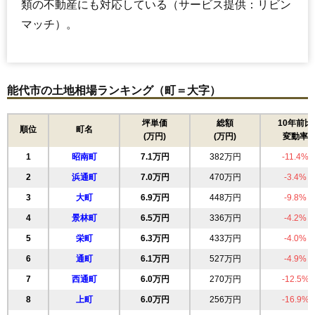
類の不動産にも対応している（サービス提供：リビン
マッチ）。
能代市の土地相場ランキング（町＝大字）
坪単価
総額
10年前比
順位
町名
(万円)
(万円)
変動率
1
昭南町
7.1万円
382万円
-11.4%
2
浜通町
7.0万円
470万円
-3.4%
3
大町
6.9万円
448万円
-9.8%
4
景林町
6.5万円
336万円
-4.2%
5
栄町
6.3万円
433万円
-4.0%
6
通町
6.1万円
527万円
-4.9%
7
西通町
6.0万円
270万円
-12.5%
8
上町
6.0万円
256万円
-16.9%