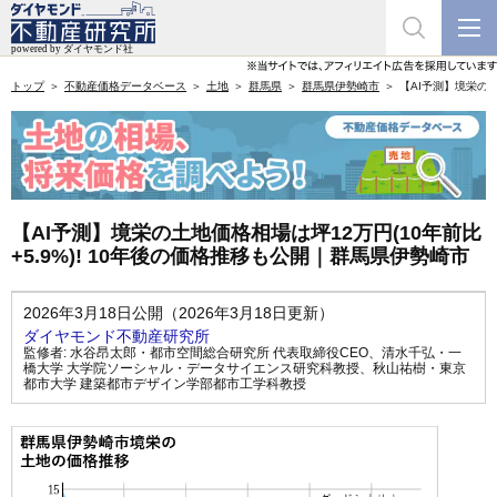
トップ
不動産価格データベース
土地
群馬県
群馬県伊勢崎市
【AI予測】境栄の土
【AI予測】境栄の土地価格相場は坪12万円(10年前比
+5.9%)! 10年後の価格推移も公開｜群馬県伊勢崎市
2026年3月18日公開（2026年3月18日更新）
ダイヤモンド不動産研究所
監修者:
水谷昂太郎・都市空間総合研究所 代表取締役CEO
、
清水千弘・一
橋大学 大学院ソーシャル・データサイエンス研究科教授
、
秋山祐樹・東京
都市大学 建築都市デザイン学部都市工学科教授