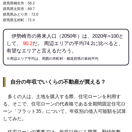
群馬県桐生市：56.2
群馬県太田市：89.7
群馬県みどり市：72.0
群馬県玉村町：71.4
伊勢崎市の将来人口（2050年）は、2020年=100と
して、
90.2
だ。 周辺エリアの平均74.2に比べると、
有望なエリアと言えるだろう。
※周辺エリア平均は、周囲の市町村・都道府県の単純平均
自分の年収でいくらの不動産が買える？
多くの人は、土地を購入する際、住宅ローンを利用す
る。そこで、住宅ローンの代表格である全期間固定住宅ロ
ーン「フラット35」について、年収別の借入可能額を試算
してみた。
住宅ローンの審査では、年収以外にも職業、勤続年数、