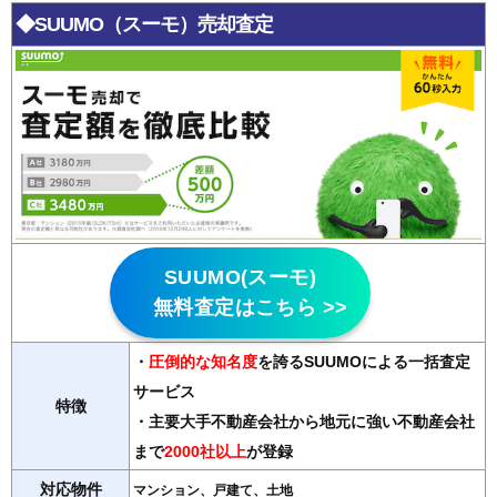
◆SUUMO（スーモ）売却査定
SUUMO(スーモ)
無料査定はこちら >>
・
圧倒的な知名度
を誇るSUUMOによる一括査定
サービス
特徴
・主要大手不動産会社から地元に強い不動産会社
まで
2000社以上
が登録
対応物件
マンション、戸建て、土地