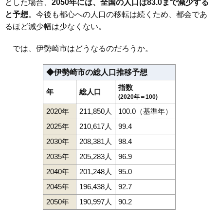
とした場合、
2050年には、全国の人口は83.0まで減少する
110
平井町
2.7万円
386万円
-5.6%
と予想
。今後も都心への人口の移転は続くため、都会であ
111
三和町
2.5万円
583万円
-5.1%
るほど減少幅は少なくない。
112
赤堀鹿島町
2.5万円
1,124万円
-0.8%
では、伊勢崎市はどうなるのだろうか。
113
境平塚
2.3万円
52万円
-12.9%
114
境小此木
2.2万円
113万円
-9.4%
◆伊勢崎市の総人口推移予想
115
東上之宮町
2.2万円
520万円
-14.8%
指数
年
総人口
116
境島村
1.3万円
209万円
-23.9%
(2020年＝100)
2020年
211,850人
100.0（基準年）
2025年
210,617人
99.4
2030年
208,381人
98.4
2035年
205,283人
96.9
2040年
201,248人
95.0
2045年
196,438人
92.7
2050年
190,997人
90.2