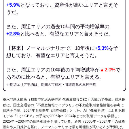
+5.9%
となっており、資産性が高いエリアと言えそ
うだ。
また、周辺エリアの過去10年間の平均増減率の
+2.8%
と比べると、有望なエリアと言えそうだ。
【将来】ノーマルシナリオで、10年後に
+5.3%
を予
想しており、有望なエリアと言えそうだ。
また、周辺エリアの10年後の平均増減率が
▲2.0%
で
あるのに比べると、有望なエリアと言える。
※周辺エリア平均は、周囲の市町村・都道府県の単純平均
※水谷昂太郎氏（都市空間総合研究所 代表取締役CEO）の協力で作成。価格推
移は、国土交通省の「
不動産情報ライブラリ
」の不動産取引価格情報を参考に
価格を予測、2024年を基準年（現在価格）とした。AI（機械学習）による予測
モデル「LightGBM」の手法で2005年〜2024年までの取引データを学習し、
2025年〜2034年の価格相場を予測している。過去（2005年～2024年）の価格
動向や人口推計を基に、ノーマルシナリオは最も可能性が高いとAIが予測した