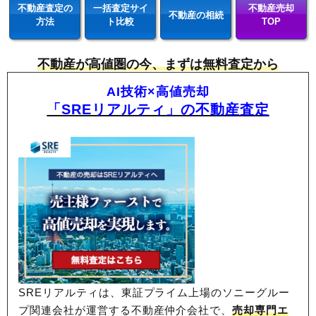
不動産査定の
一括査定サイ
不動産売却
不動産の相続
方法
ト比較
TOP
不動産が高値圏の今、まずは無料査定から
AI技術×高値売却
「SREリアルティ」の不動産査定
SREリアルティは、東証プライム上場のソニーグルー
プ関連会社が運営する不動産仲介会社で、
売却専門エ