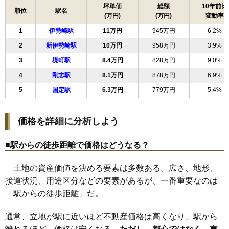
17
ひろせ町
14万円
1,838万円
14.6%
坪単価
総額
10年前比
順位
駅名
(万円)
(万円)
変動率
18
南千木町
14万円
1,255万円
8.3%
1
伊勢崎駅
11万円
945万円
6.2%
19
上泉町
13万円
962万円
1.8%
2
新伊勢崎駅
10万円
958万円
3.9%
20
末広町
13万円
1,041万円
5.3%
3
境町駅
8.4万円
828万円
9.0%
21
美茂呂町
13万円
1,196万円
4.0%
4
剛志駅
8.1万円
878万円
6.9%
22
柳原町
13万円
1,034万円
2.9%
5
国定駅
6.3万円
779万円
5.4%
23
西田町
13万円
832万円
3.7%
24
喜多町
13万円
1,302万円
2.8%
価格を詳細に分析しよう
25
田中町
13万円
1,321万円
5.3%
26
下植木町
13万円
1,317万円
7.9%
■駅からの徒歩距離で価格はどうなる？
27
宮前町
13万円
947万円
5.8%
土地の資産価値を決める要素は多数ある。広さ、地形、
28
曲輪町
13万円
552万円
-3.3%
接道状況、用途区分などの要素があるが、一番重要なのは
29
安堀町
13万円
1,237万円
2.7%
「駅からの徒歩距離」だ。
30
宗高町
12万円
807万円
5.3%
31
乾町
12万円
1,188万円
7.2%
通常、立地が駅に近いほど不動産価格は高くなり、駅から
32
緑町
12万円
734万円
-0.5%