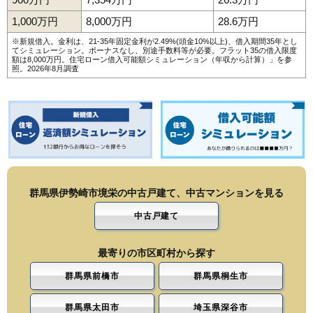
1,000万円
8,000万円
28.6万円
※新規借入。金利は、21-35年固定金利が2.49%(頭金10%以上)、借入期間35年とし
てシミュレーション。ボーナスなし、別途手数料等が必要。フラット35の借入限度
額は8,000万円。
住宅ローン借入可能額シミュレーション（年収から計算）
」を参
照。2026年8月調査
群馬県伊勢崎市境栄の中古戸建て、中古マンションを見る
中古戸建て
最寄りの市区町村から探す
群馬県前橋市
群馬県桐生市
群馬県太田市
埼玉県深谷市