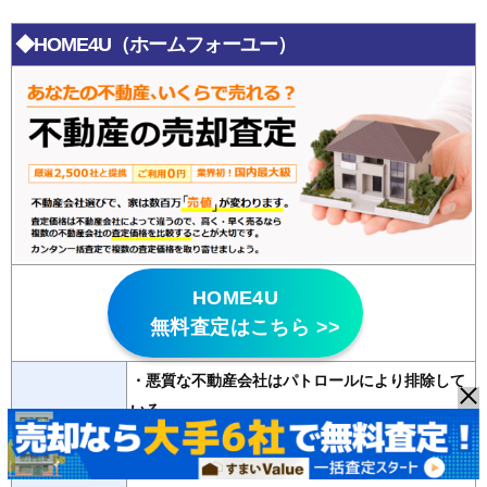
◆HOME4U（ホームフォーユー）
HOME4U
無料査定はこちら >>
・悪質な不動産会社はパトロールにより排除して
いる
特徴
・
20年以上の運営歴
があり信頼性が高い
・2500社の登録会社から最大6社の査定が無料で