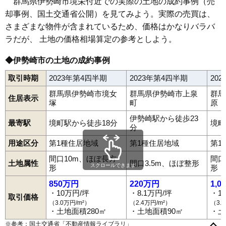
群馬県伊勢崎市境栄付近での実際の土地の成約事例（売
却事例、国土交通省公開）を見てみよう。実際の売買は、
64
境新栄
8.2万円
1,109万円
3.4%
さまざまな物件が含まれているため、価格はかなりバラバ
65
境東
8.1万円
776万円
-2.2%
ラだが、 土地の価格相場算定の参考としよう。
66
境百々
8.0万円
589万円
1.3%
67
三室町
8.0万円
1,142万円
4.2%
◆伊勢崎市の土地の成約事例
68
本関町
7.9万円
754万円
-3.2%
取引時期
2023年第4四半期
2023年第4四半期
20
69
東小保方町
7.7万円
790万円
0.9%
群馬県伊勢崎市境女
群馬県伊勢崎市上泉
群馬
住居表示
70
八寸町
7.7万円
767万円
2.5%
塚
町
原
71
大正寺町
7.7万円
737万円
2.3%
伊勢崎駅から徒歩23
最寄駅
境町駅から徒歩18分
境町
分
72
鹿島町
7.6万円
732万円
-1.1%
用途区分
第1種住居地域
第1種住居地域
第1
73
境保泉
7.6万円
820万円
9.2%
間口10m、ほぼ長方
間口
74
福島町
7.5万円
719万円
2.9%
土地属性
間口3.5m、ほぼ整形
スクロールできます
形
形
75
今井町
7.5万円
875万円
9.0%
間野谷町
赤堀今井町
赤堀鹿島町
東町
阿弥大寺町
安堀町
850万円
220万円
1,0
市場町
稲荷町
乾町
今泉町
今井町
太田町
大手町
鹿島町
粕川町
76
境米岡
7.1万円
726万円
4.8%
・10万円/坪
・8.1万円/坪
・1
上泉町
上植木本町
上諏訪町
上田町
上蓮町
北千木町
喜多町
取引価格
国定町
曲輪町
下道寺町
小泉町
香林町
国領町
寿町
五目牛町
境
（3.0万円/m²）
（2.4万円/m²）
（3.
77
上田町
7.1万円
989万円
1.6%
境東
境伊与久
境小此木
境女塚
境上武士
境上渕名
境木島
境栄
・土地面積280㎡
・土地面積90㎡
・土
境島村
境下武士
境下渕名
境新栄
境百々
境百々東
境中島
78
下触町
6.7万円
743万円
2.1%
※参考：国土交通省「
不動産情報ライブラリ
」