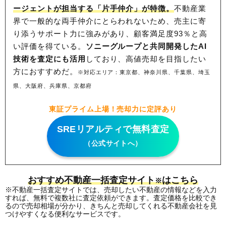
ージェントが担当する「片手仲介」が特徴。
不動産業
界で一般的な両手仲介にとらわれないため、
売主に寄
り添うサポート力に強みがあり、顧客満足度93％と高
い評価を得ている。
ソニーグループと共同開発したAI
技術を査定にも活用
しており、高値売却を目指したい
方におすすめだ。
※対応エリア：東京都、神奈川県、千葉県、埼玉
県、大阪府、兵庫県、京都府
東証プライム上場！売却力に定評あり
SREリアルティで無料査定
（公式サイトへ）
おすすめ不動産一括査定サイト
はこちら
※
※不動産一括査定サイトでは、売却したい不動産の情報などを入力
すれば、無料で複数社に査定依頼ができます。査定価格を比較でき
るので売却相場が分かり、きちんと売却してくれる不動産会社を見
つけやすくなる便利なサービスです。