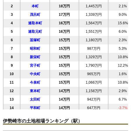
2
本町
18万円
1,445万円
2.1%
3
茂呂町
17万円
1,339万円
9.0%
4
連取本町
16万円
1,564万円
15.6%
5
連取元町
16万円
1,551万円
6.0%
6
韮塚町
15万円
1,180万円
2.3%
7
昭和町
15万円
987万円
5.3%
8
新栄町
15万円
1,329万円
10.8%
9
宮子町
15万円
1,790万円
12.2%
10
中央町
15万円
965万円
1.6%
11
今泉町
15万円
1,066万円
10.8%
12
東本町
14万円
1,158万円
2.9%
13
太田町
14万円
942万円
6.7%
14
平和町
14万円
647万円
-3.7%
15
堤下町
14万円
1,169万円
4.6%
伊勢崎市の土地相場ランキング（駅）
16
上諏訪町
14万円
1,139万円
10.2%