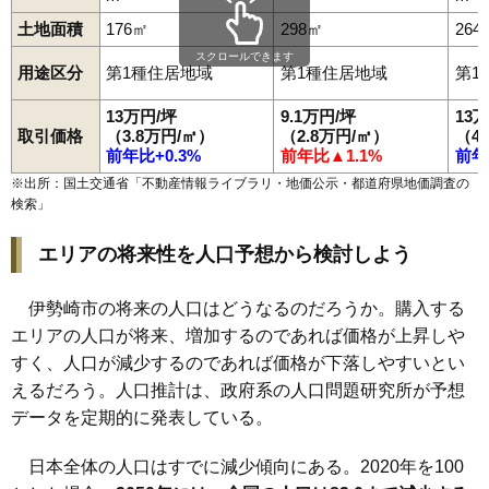
94
境中島
4.5万円
337万円
0.4%
土地面積
176㎡
298㎡
264
95
野町
4.5万円
546万円
-1.8%
スクロールできます
96
香林町
4.3万円
796万円
1.5%
用途区分
第1種住居地域
第1種住居地域
第1
97
上蓮町
4.2万円
610万円
-2.7%
13万円/坪
9.1万円/坪
13
98
馬見塚町
4.2万円
577万円
-0.0%
取引価格
（3.8万円/㎡）
（2.8万円/㎡）
（4
前年比+0.3%
前年比▲1.1%
前年
99
小泉町
4.1万円
638万円
-2.0%
※出所：国土交通省「
不動産情報ライブラリ・地価公示・都道府県地価調査の
100
境下渕名
4.0万円
629万円
-3.8%
検索
」
101
境木島
3.7万円
527万円
-2.3%
エリアの将来性を人口予想から検討しよう
102
曲沢町
3.6万円
1,428万円
9.2%
103
赤堀今井町
3.6万円
640万円
-1.8%
伊勢崎市の将来の人口はどうなるのだろうか。購入する
104
境上渕名
3.6万円
409万円
-3.8%
エリアの人口が将来、増加するのであれば価格が上昇しや
105
宮古町
3.5万円
322万円
-0.5%
すく、人口が減少するのであれば価格が下落しやすいとい
106
下蓮町
3.2万円
532万円
-4.8%
えるだろう。人口推計は、政府系の人口問題研究所が予想
107
五目牛町
3.1万円
772万円
-1.0%
データを定期的に発表している。
108
間野谷町
2.8万円
943万円
-0.2%
日本全体の人口はすでに減少傾向にある。2020年を100
109
西野町
2.7万円
268万円
-10.0%