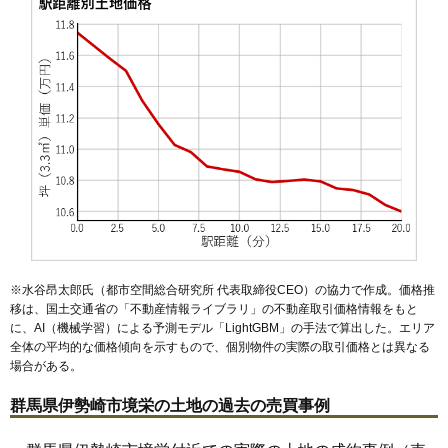
48
境
9.7万円
638万円
1.1%
49
富塚町
9.5万円
943万円
2.2%
50
茂呂南町
9.4万円
928万円
10.6%
51
西小保方町
9.4万円
857万円
5.2%
52
境西今井
9.3万円
805万円
1.8%
53
上植木本町
9.2万円
747万円
5.2%
54
山王町
9.0万円
808万円
3.3%
55
境百々東
8.9万円
1,128万円
-0.9%
56
堀下町
8.6万円
855万円
4.2%
57
北千木町
8.5万円
992万円
4.7%
※水谷昂太郎氏（都市空間総合研究所 代表取締役CEO）の協力で作成。価格推
58
中町
8.5万円
814万円
0.8%
移は、国土交通省の「
不動産情報ライブラリ
」の不動産取引価格情報をもと
に、AI（機械学習）による予測モデル「LightGBM」の手法で算出した。エリア
59
八斗島町
8.4万円
811万円
5.9%
全体の平均的な価格傾向を示すもので、個別物件の実際の取引価格とは異なる
60
田中島町
8.3万円
989万円
3.0%
場合がある。
61
東町
8.3万円
933万円
5.5%
群馬県伊勢崎市境栄の土地の過去の売買事例
62
境下武士
8.3万円
818万円
3.5%
63
豊城町
8.2万円
705万円
3.1%