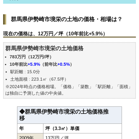
群馬県伊勢崎市境栄の土地の価格・相場は？
群馬県伊勢崎市境栄の土地の価格・相場は？
現在の価格は、12万円／坪（10年前比+5.9%）
価格を詳細に分析しよう
現在の価格は、12万円／坪（10年前比+5.9%）
駅からの徒歩距離で価格はどうなる？
群馬県伊勢崎市境栄の土地価格
群馬県伊勢崎市境栄の土地の過去の売買事例
783万円（12万円/坪）
公示地価はいくら
10年前比
+5.9%
（前年比
+0.5%
）
エリアの将来性を人口予想から検討しよう
駅距離 : 15.0分
自分の年収でいくらの不動産が買える？
土地面積 : 223.1㎡（67.5坪）
※2024年時点の価格相場。「価格」「築数」「駅距離」「面積」
は独自に予測した値の中央値。
◆群馬県伊勢崎市境栄の土地価格推
移
年
坪（3.3㎡）単価
2009年
13万円／坪