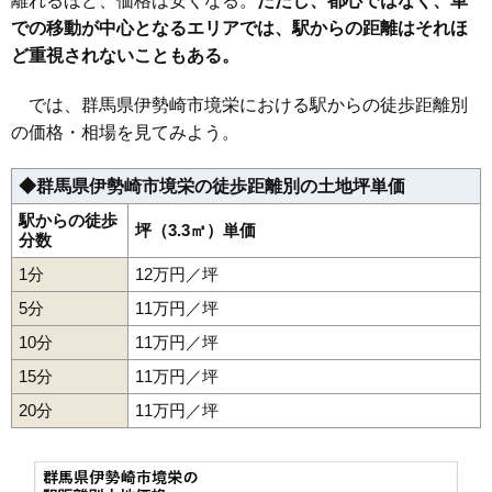
離れるほど、価格は安くなる。
ただし、都心ではなく、車
での移動が中心となるエリアでは、駅からの距離はそれほ
33
大手町
12万円
371万円
-8.7%
ど重視されないこともある。
34
若葉町
12万円
620万円
2.1%
35
寿町
12万円
962万円
2.0%
では、群馬県伊勢崎市境栄における駅からの徒歩距離別
36
境栄
12万円
783万円
5.9%
の価格・相場を見てみよう。
37
田部井町
11万円
1,010万円
3.6%
◆群馬県伊勢崎市境栄の徒歩距離別の土地坪単価
38
三光町
11万円
907万円
-0.1%
39
八幡町
11万円
689万円
2.4%
駅からの徒歩
坪（3.3㎡）単価
分数
40
羽黒町
11万円
807万円
7.8%
1分
12万円／坪
41
除ケ町
11万円
1,183万円
7.8%
5分
11万円／坪
42
阿弥大寺町
10万円
758万円
1.7%
10分
11万円／坪
43
境美原
9.9万円
961万円
-0.1%
15分
11万円／坪
44
境女塚
9.8万円
885万円
4.5%
20分
45
境三ツ木
11万円／坪
9.8万円
765万円
7.3%
46
長沼町
9.7万円
906万円
4.7%
47
境萩原
9.7万円
729万円
-4.0%