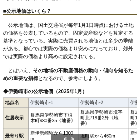
境西今井
境萩原
境平塚
境保泉
境三ツ木
境美原
境米岡
山王町
79
波志江町
6.6万円
718万円
2.6%
三光町
三和町
柴町
下植木町
下蓮町
下触町
昭和町
新栄町
伊勢崎駅
国定駅
境町駅
剛志駅
新伊勢崎駅
末広町
大正寺町
田中島町
田中町
田部井町
中央町
堤下町
■公示地価はいくら？
80
戸谷塚町
6.6万円
704万円
1.7%
連取本町
連取町
連取元町
富塚町
戸谷塚町
豊城町
長沼町
中町
西小保方町
西上之宮町
西久保町
西田町
西野町
韮塚町
野町
81
国定町
6.6万円
752万円
-0.3%
公示地価は、国土交通省が毎年1月1日時点における土地
羽黒町
波志江町
八寸町
東小保方町
東上之宮町
東本町
日乃出町
平井町
ひろせ町
福島町
平和町
堀口町
堀下町
本関町
82
西久保町
6.4万円
821万円
4.8%
の価格を公表しているもので、固定資産税などを算定する
本町
曲沢町
馬見塚町
緑町
南千木町
三室町
美茂呂町
宮子町
宮古町
宮前町
宗高町
茂呂町
茂呂南町
八斗島町
柳原町
八幡町
基準となっている。実際に売買される地価とは多少の乖離
83
市場町
6.3万円
797万円
0.8%
除ケ町
若葉町
がある。都心では実際の価格より安めになっており、郊外
84
日乃出町
6.2万円
896万円
10.4%
では実際の価格より高めに設定されてる。
85
国領町
6.2万円
334万円
3.2%
86
稲荷町
6.2万円
800万円
1.9%
とはいえ、
その地域の不動産価格の動向・傾向を知るた
87
境伊与久
6.0万円
760万円
7.8%
めの重要な指標
となるので、参考にしよう。
88
下道寺町
5.6万円
673万円
-0.8%
◆伊勢崎市の公示地価（2025年1月）
89
境上武士
5.5万円
275万円
3.5%
地点名
伊勢崎市-1
伊勢崎市-2
伊勢
90
柴町
5.5万円
607万円
0.7%
群馬県伊勢崎市境字
群馬
91
堀口町
5.1万円
734万円
-1.1%
群馬県伊勢崎市下植
住居表示
町北719番2外《地
町1
木町980番35《地番》
92
西上之宮町
4.6万円
859万円
-8.9%
番》
番》
93
粕川町
4.6万円
1,043万円
1.3%
新伊勢崎駅から1300
新伊
最寄り駅
境町駅から460m
m
m