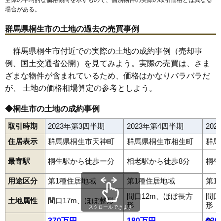
場合がある。
群馬県桐生市の土地の過去の売買事例
群馬県桐生市付近での実際の土地の成約事例（売却事
例、国土交通省公開）を見てみよう。実際の売買は、さま
ざまな物件が含まれているため、価格はかなりバラバラだ
が、 土地の価格相場算定の参考としよう。
◆桐生市の土地の成約事例
取引時期
2023年第3四半期
2023年第4四半期
20
住居表示
群馬県桐生市天神町
群馬県桐生市相生町
群馬
最寄駅
桐生駅から徒歩ー分
相老駅から徒歩8分
桐生
用途区分
第1種住居地域
第1種住居地域
第1
間口12m、ほぼ長方
間口
土地属性
間口17m、ほぼ整形
形
形
スクロールできます
相生町
梅田町
川内町
清瀬町
黒保根町下田沢
黒保根町宿廻
370万円
180万円
62