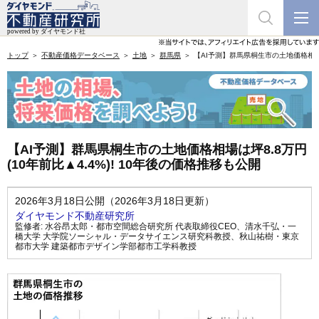
トップ
不動産価格データベース
土地
群馬県
【AI予測】群馬県桐生市の土地価格相場は坪
【AI予測】群馬県桐生市の土地価格相場は坪8.8万円
(10年前比▲4.4%)! 10年後の価格推移も公開
2026年3月18日公開（2026年3月18日更新）
ダイヤモンド不動産研究所
監修者:
水谷昂太郎・都市空間総合研究所 代表取締役CEO
、
清水千弘・一
橋大学 大学院ソーシャル・データサイエンス研究科教授
、
秋山祐樹・東京
都市大学 建築都市デザイン学部都市工学科教授