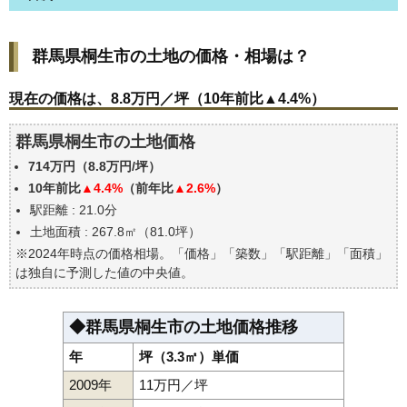
群馬県桐生市の土地の価格・相場は？
群馬県桐生市の土地の価格・相場は？
現在の価格は、8.8万円／坪（10年前比▲4.4%）
価格を詳細に分析しよう
現在の価格は、8.8万円／坪（10年前比▲4.4%）
駅からの徒歩距離で価格はどうなる？
群馬県桐生市の土地価格
群馬県桐生市の土地の過去の売買事例
714万円（8.8万円/坪）
公示地価はいくら
10年前比
▲4.4%
（前年比
▲2.6%
）
エリアの将来性を人口予想から検討しよう
駅距離 : 21.0分
自分の年収でいくらの不動産が買える？
土地面積 : 267.8㎡（81.0坪）
※2024年時点の価格相場。「価格」「築数」「駅距離」「面積」
は独自に予測した値の中央値。
◆群馬県桐生市の土地価格推移
年
坪（3.3㎡）単価
2009年
11万円／坪