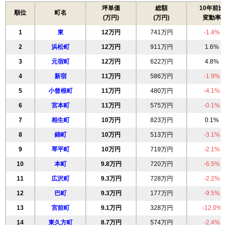
坪単価
総額
10年前比
順位
町名
(万円)
(万円)
変動率
1
東
12万円
741万円
-1.4%
2
浜松町
12万円
911万円
1.6%
3
元宿町
12万円
622万円
4.8%
4
新宿
11万円
586万円
-1.9%
5
小曾根町
11万円
480万円
-4.1%
6
宮本町
11万円
575万円
-0.1%
7
相生町
10万円
823万円
0.1%
8
錦町
10万円
513万円
-3.1%
9
琴平町
10万円
719万円
-2.1%
10
本町
9.8万円
720万円
-6.5%
11
広沢町
9.3万円
728万円
-2.2%
12
巴町
9.3万円
177万円
-9.5%
13
宮前町
9.1万円
328万円
-12.0%
14
東久方町
8.7万円
574万円
-2.4%