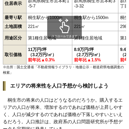
群馬県桐生市宮本町1
群馬県桐生市宮本町3
群馬
住居表示
-5-7
-3-32
丁目
最寄り駅
桐生駅から1000m
桐生駅から1500m
桐生
土地面積
221㎡
221㎡
298
スクロールできます
用途区分
第1種住居地域
第1種住居地域
第1
11万円/坪
8.9万円/坪
9.4
取引価格
（3.2万円/㎡）
（2.7万円/㎡）
（2
前年比▲0.3%
前年比▲1.5%
前年
※出所：国土交通省「
不動産情報ライブラリ・地価公示・都道府県地価調査の
検索
」
エリアの将来性を人口予想から検討しよう
桐生市の将来の人口はどうなるのだろうか。購入するエ
リアの人口が将来、増加するのであれば価格が上昇しやす
く、人口が減少するのであれば価格が下落しやすいといえ
るだろう。人口推計は、政府系の人口問題研究所が予想デ
ータを定期的に発表している。