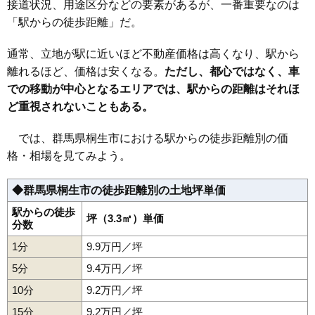
接道状況、用途区分などの要素があるが、一番重要なのは
30
新里町山上
3.8万円
411万円
-5.5%
「駅からの徒歩距離」だ。
31
新里町野
2.5万円
348万円
-5.9%
32
新里町鶴ケ谷
2.0万円
278万円
-4.7%
通常、立地が駅に近いほど不動産価格は高くなり、駅から
33
新里町高泉
2.0万円
203万円
33.6%
離れるほど、価格は安くなる。
ただし、都心ではなく、車
での移動が中心となるエリアでは、駅からの距離はそれほ
34
黒保根町宿廻
1.3万円
44万円
-21.8%
ど重視されないこともある。
35
新里町板橋
1.3万円
298万円
80.7%
36
黒保根町下田沢
1.3万円
145万円
-13.9%
では、群馬県桐生市における駅からの徒歩距離別の価
37
新里町奥沢
1.2万円
134万円
-22.5%
格・相場を見てみよう。
38
新里町大久保
1.0万円
288万円
-13.5%
◆群馬県桐生市の徒歩距離別の土地坪単価
駅からの徒歩
坪（3.3㎡）単価
分数
1分
9.9万円／坪
5分
9.4万円／坪
10分
9.2万円／坪
15分
9.2万円／坪