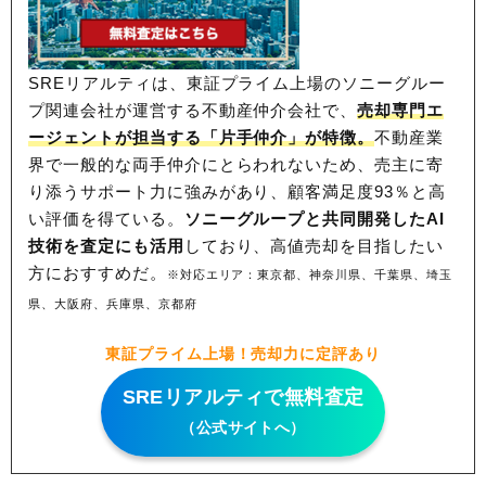
SREリアルティは、東証プライム上場のソニーグルー
プ関連会社が運営する不動産仲介会社で、
売却専門エ
ージェントが担当する「片手仲介」が特徴。
不動産業
界で一般的な両手仲介にとらわれないため、
売主に寄
り添うサポート力に強みがあり、顧客満足度93％と高
い評価を得ている。
ソニーグループと共同開発したAI
技術を査定にも活用
しており、高値売却を目指したい
方におすすめだ。
※対応エリア：東京都、神奈川県、千葉県、埼玉
県、大阪府、兵庫県、京都府
東証プライム上場！売却力に定評あり
SREリアルティで無料査定
（公式サイトへ）