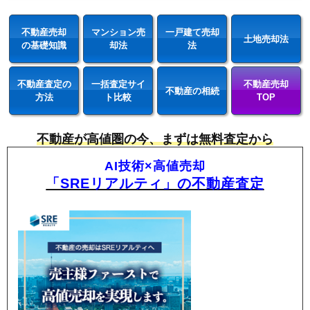
不動産売却
マンション売
一戸建て売却
土地売却法
の基礎知識
却法
法
不動産査定の
一括査定サイ
不動産売却
不動産の相続
方法
ト比較
TOP
不動産が高値圏の今、まずは無料査定から
AI技術×高値売却
「SREリアルティ」の不動産査定