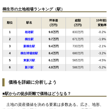
15
天神町
8.3万円
669万円
-3.2%
桐生市の土地相場ランキング（駅）
16
境野町
8.0万円
626万円
-6.1%
17
小梅町
7.7万円
577万円
-4.9%
坪単価
総額
10年前比
順位
駅名
(万円)
(万円)
変動率
18
仲町
7.6万円
311万円
-17.4%
1
相老駅
9.9万円
833万円
-0.2%
19
平井町
7.5万円
359万円
-1.1%
2
桐生駅
9.7万円
671万円
-1.9%
20
清瀬町
7.1万円
362万円
-3.5%
3
新桐生駅
9.4万円
733万円
-2.1%
21
堤町
6.8万円
450万円
-4.4%
4
桐生球場前駅
8.4万円
680万円
-3.2%
22
三吉町
6.5万円
215万円
-17.7%
5
東新川駅
6.1万円
565万円
-4.5%
23
菱町
5.8万円
496万円
-1.2%
6
新川駅
4.9万円
586万円
-5.2%
24
梅田町
5.4万円
500万円
-1.0%
25
西久方町
5.3万円
579万円
-5.2%
価格を詳細に分析しよう
26
新里町新川
5.3万円
567万円
-5.1%
27
川内町
5.2万円
555万円
-2.5%
■駅からの徒歩距離で価格はどうなる？
28
新里町小林
4.8万円
743万円
1.5%
土地の資産価値を決める要素は多数ある。広さ、地形、
29
新里町武井
4.8万円
685万円
-2.4%