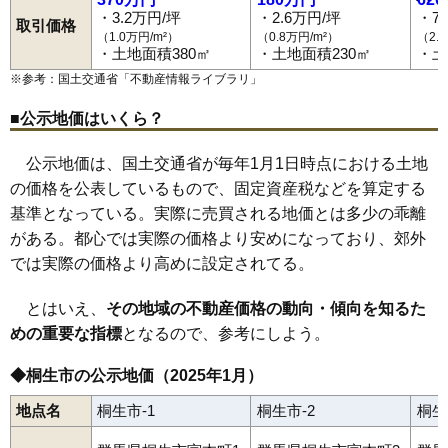
小梅町
小曾根町
琴平町
境野町
新宿
堤町
天神町
巴町
仲町
新里町板橋
新里町大久保
新里町奥沢
新里町小林
新里町高泉
・3.2万円/坪
・2.6万円/坪
・7
桐生駅
新桐生駅
相老駅
新川駅
東新川駅
桐生球場前駅
取引価格
新里町武井
新里町鶴ケ谷
新里町新川
新里町野
新里町山上
（1.0万円/m²）
（0.8万円/m²）
（2.
錦町
西久方町
浜松町
東
東久方町
菱町
平井町
広沢町
本町
・土地面積380㎡
・土地面積230㎡
・土
宮前町
宮本町
三吉町
元宿町
※参考：国土交通省「
不動産情報ライブラリ
」
■公示地価はいくら？
公示地価は、国土交通省が毎年1月1日時点における土地
の価格を公表しているもので、固定資産税などを算定する
基準となっている。実際に売買される地価とは多少の乖離
がある。都心では実際の価格より安めになっており、郊外
では実際の価格より高めに設定されてる。
とはいえ、
その地域の不動産価格の動向・傾向を知るた
めの重要な指標
となるので、参考にしよう。
◆桐生市の公示地価（2025年1月）
地点名
桐生市-1
桐生市-2
桐生