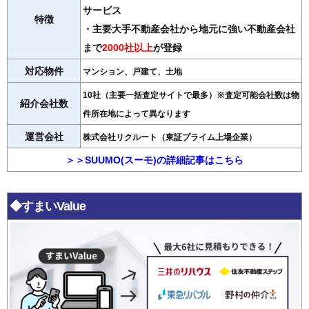
サービス
特徴
・主要大手不動産会社から地元に強い不動産会社
まで
2000社以上
が登録
対応物件
マンション、戸建て、土地
10社（主要一括査定サイトで最多）※査定可能会社数は物
紹介会社数
件所在地によって異なります
運営会社
株式会社リクルート（東証プライム上場企業）
＞＞SUUMO(スーモ)の詳細記事はこちら
◆すまいValue