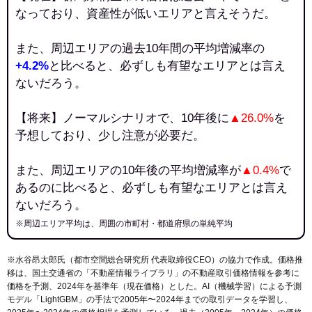
なっており、資産性が低いエリアと言えそうだ。
また、周辺エリアの過去10年間の平均増減率の
+4.2%
と比べると、必ずしも有望なエリアとは言え
ないだろう。
【将来】ノーマルシナリオで、10年後に
▲26.0%
を
予想しており、少し注意が必要だ。
また、周辺エリアの10年後の平均増減率が
▲0.4%
で
あるのに比べると、必ずしも有望なエリアとは言え
ないだろう。
※周辺エリア平均は、周囲の市町村・都道府県の単純平均
※水谷昂太郎氏（都市空間総合研究所 代表取締役CEO）の協力で作成。価格推
移は、国土交通省の「
不動産情報ライブラリ
」の不動産取引価格情報を参考に
価格を予測、2024年を基準年（現在価格）とした。AI（機械学習）による予測
モデル「LightGBM」の手法で2005年〜2024年までの取引データを学習し、