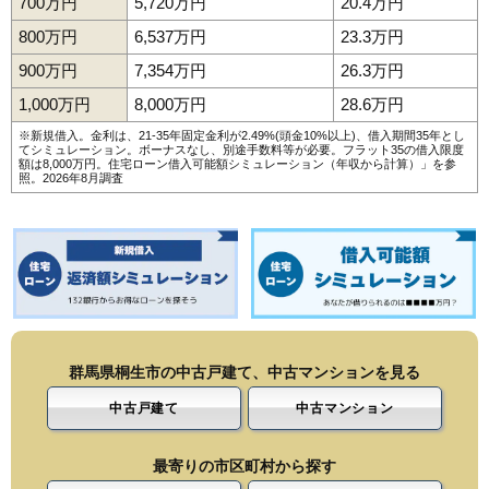
700万円
5,720万円
20.4万円
800万円
6,537万円
23.3万円
900万円
7,354万円
26.3万円
1,000万円
8,000万円
28.6万円
※新規借入。金利は、21-35年固定金利が2.49%(頭金10%以上)、借入期間35年とし
てシミュレーション。ボーナスなし、別途手数料等が必要。フラット35の借入限度
額は8,000万円。
住宅ローン借入可能額シミュレーション（年収から計算）
」を参
照。2026年8月調査
群馬県桐生市の中古戸建て、中古マンションを見る
中古戸建て
中古マンション
最寄りの市区町村から探す