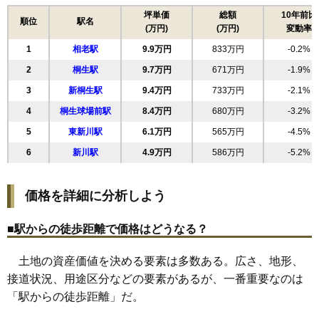
17
小梅町
7.7万円
577万円
-4.9%
坪単価
総額
10年前比
順位
駅名
(万円)
(万円)
変動率
18
仲町
7.6万円
311万円
-17.4%
1
相老駅
9.9万円
833万円
-0.2%
19
平井町
7.5万円
359万円
-1.1%
2
桐生駅
9.7万円
671万円
-1.9%
20
清瀬町
7.1万円
362万円
-3.5%
3
新桐生駅
9.4万円
733万円
-2.1%
21
堤町
6.8万円
450万円
-4.4%
4
桐生球場前駅
8.4万円
680万円
-3.2%
22
三吉町
6.5万円
215万円
-17.7%
5
東新川駅
6.1万円
565万円
-4.5%
23
菱町
5.8万円
496万円
-1.2%
6
新川駅
4.9万円
586万円
-5.2%
24
梅田町
5.4万円
500万円
-1.0%
25
西久方町
5.3万円
579万円
-5.2%
価格を詳細に分析しよう
26
新里町新川
5.3万円
567万円
-5.1%
27
川内町
5.2万円
555万円
-2.5%
■駅からの徒歩距離で価格はどうなる？
28
新里町小林
4.8万円
743万円
1.5%
土地の資産価値を決める要素は多数ある。広さ、地形、
29
新里町武井
4.8万円
685万円
-2.4%
接道状況、用途区分などの要素があるが、一番重要なのは
30
新里町山上
3.8万円
411万円
-5.5%
「駅からの徒歩距離」だ。
31
新里町野
2.5万円
348万円
-5.9%