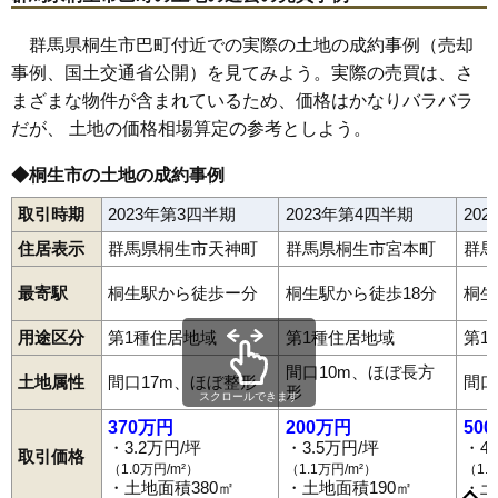
群馬県桐生市巴町付近での実際の土地の成約事例（売却
事例、国土交通省公開）を見てみよう。実際の売買は、さ
まざまな物件が含まれているため、価格はかなりバラバラ
だが、 土地の価格相場算定の参考としよう。
◆桐生市の土地の成約事例
取引時期
2023年第3四半期
2023年第4四半期
20
住居表示
群馬県桐生市天神町
群馬県桐生市宮本町
群馬
最寄駅
桐生駅から徒歩ー分
桐生駅から徒歩18分
桐生
用途区分
第1種住居地域
第1種住居地域
第1
間口10m、ほぼ長方
土地属性
間口17m、ほぼ整形
間口
形
スクロールできます
370万円
200万円
50
・3.2万円/坪
・3.5万円/坪
・4
取引価格
（1.0万円/m²）
（1.1万円/m²）
（1.
相生町
梅田町
川内町
清瀬町
黒保根町下田沢
黒保根町宿廻
・土地面積380㎡
・土地面積190㎡
・土