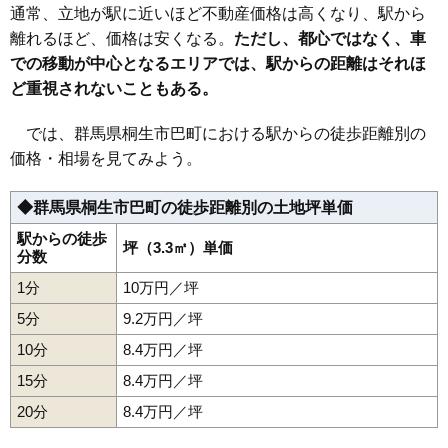
32
新里町鶴ケ谷
2.0万円
278万円
-4.7%
通常、立地が駅に近いほど不動産価格は高くなり、駅から
33
新里町高泉
2.0万円
203万円
33.6%
離れるほど、価格は安くなる。
ただし、都心ではなく、車
での移動が中心となるエリアでは、駅からの距離はそれほ
34
黒保根町宿廻
1.3万円
44万円
-21.8%
ど重視されないこともある。
35
新里町板橋
1.3万円
298万円
80.7%
36
黒保根町下田沢
1.3万円
145万円
-13.9%
では、群馬県桐生市巴町における駅からの徒歩距離別の
37
新里町奥沢
1.2万円
134万円
-22.5%
価格・相場を見てみよう。
38
新里町大久保
1.0万円
288万円
-13.5%
◆群馬県桐生市巴町の徒歩距離別の土地坪単価
駅からの徒歩
坪（3.3㎡）単価
分数
1分
10万円／坪
5分
9.2万円／坪
10分
8.4万円／坪
15分
8.4万円／坪
20分
8.4万円／坪