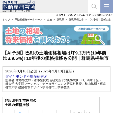
トップ
不動産価格データベース
土地
群馬県
群馬県桐生市
【AI予測】巴町の土地
【AI予測】巴町の土地価格相場は坪9.3万円(10年前
比▲9.5%)! 10年後の価格推移も公開｜群馬県桐生市
2026年3月18日公開（2026年3月18日更新）
ダイヤモンド不動産研究所
監修者:
水谷昂太郎・都市空間総合研究所 代表取締役CEO
、
清水千弘・一
橋大学 大学院ソーシャル・データサイエンス研究科教授
、
秋山祐樹・東京
都市大学 建築都市デザイン学部都市工学科教授