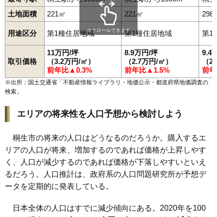
土地面積
221㎡
221㎡
298
スクロールできます
用途区分
第1種住居地域
第1種住居地域
第1
11万円/坪
8.9万円/坪
9.4
取引価格
（3.2万円/㎡）
（2.7万円/㎡）
（2
前年比▲0.3%
前年比▲1.5%
前年
※出所：国土交通省「
不動産情報ライブラリ・地価公示・都道府県地価調査の
検索
」
エリアの将来性を人口予想から検討しよう
桐生市の将来の人口はどうなるのだろうか。購入するエ
リアの人口が将来、増加するのであれば価格が上昇しやす
く、人口が減少するのであれば価格が下落しやすいといえ
るだろう。人口推計は、政府系の人口問題研究所が予想デ
ータを定期的に発表している。
日本全体の人口はすでに減少傾向にある。2020年を100