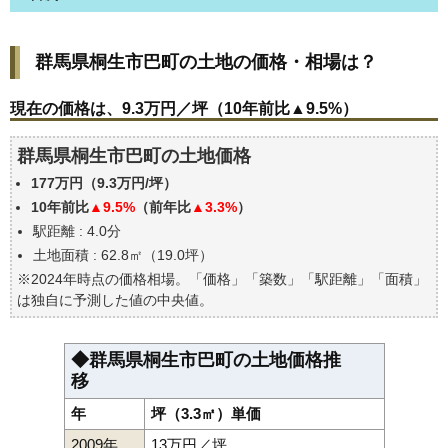
群馬県桐生市巴町の土地の価格・相場は？
群馬県桐生市巴町の土地の価格・相場は？
現在の価格は、9.3万円／坪（10年前比▲9.5%）
価格を詳細に分析しよう
現在の価格は、9.3万円／坪（10年前比▲9.5%）
駅からの徒歩距離で価格はどうなる？
群馬県桐生市巴町の土地価格
群馬県桐生市巴町の土地の過去の売買事例
177万円（9.3万円/坪）
公示地価はいくら
10年前比
▲9.5%
（前年比
▲3.3%
）
エリアの将来性を人口予想から検討しよう
駅距離 : 4.0分
自分の年収でいくらの不動産が買える？
土地面積 : 62.8㎡（19.0坪）
※2024年時点の価格相場。「価格」「築数」「駅距離」「面積」
は独自に予測した値の中央値。
◆群馬県桐生市巴町の土地価格推
移
年
坪（3.3㎡）単価
2009年
13万円／坪