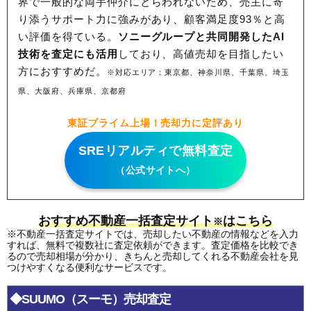
界で一般的な両手仲介にとらわれないため、
売主に寄
り添うサポート力に強みがあり、顧客満足度93％と高
い評価を得ている。
ソニーグループと共同開発したAI
技術を査定にも活用
しており、高値売却を目指したい
方におすすめだ。
※対応エリア：東京都、神奈川県、千葉県、埼玉
県、大阪府、兵庫県、京都府
東証プライム上場！売却力に定評あり
SREリアルティで無料査定
（公式サイトへ）
おすすめ不動産一括査定サイト
はこちら
※
※不動産一括査定サイトでは、売却したい不動産の情報などを入力
すれば、無料で複数社に査定依頼ができます。査定価格を比較でき
るので売却相場が分かり、きちんと売却してくれる不動産会社を見
つけやすくなる便利なサービスです。
◆SUUMO（スーモ）売却査定