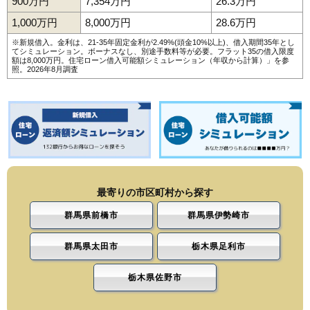
900万円
7,354万円
26.3万円
1,000万円
8,000万円
28.6万円
※新規借入。金利は、21-35年固定金利が2.49%(頭金10%以上)、借入期間35年とし
てシミュレーション。ボーナスなし、別途手数料等が必要。フラット35の借入限度
額は8,000万円。
住宅ローン借入可能額シミュレーション（年収から計算）
」を参
照。2026年8月調査
最寄りの市区町村から探す
群馬県前橋市
群馬県伊勢崎市
群馬県太田市
栃木県足利市
栃木県佐野市