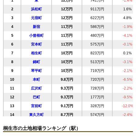
1
東
12万円
741万円
-1.4%
2
浜松町
12万円
911万円
1.6%
3
元宿町
12万円
622万円
4.8%
4
新宿
11万円
586万円
-1.9%
5
小曾根町
11万円
480万円
-4.1%
6
宮本町
11万円
575万円
-0.1%
7
相生町
10万円
823万円
0.1%
8
錦町
10万円
513万円
-3.1%
9
琴平町
10万円
719万円
-2.1%
10
本町
9.8万円
720万円
-6.5%
11
広沢町
9.3万円
728万円
-2.2%
12
巴町
9.3万円
177万円
-9.5%
13
宮前町
9.1万円
328万円
-12.0%
14
東久方町
8.7万円
574万円
-2.4%
15
天神町
8.3万円
669万円
-3.2%
桐生市の土地相場ランキング（駅）
16
境野町
8.0万円
626万円
-6.1%