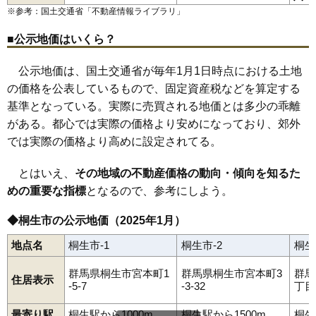
小梅町
小曾根町
琴平町
境野町
新宿
堤町
天神町
巴町
仲町
新里町板橋
新里町大久保
新里町奥沢
新里町小林
新里町高泉
※参考：国土交通省「
不動産情報ライブラリ
」
桐生駅
新桐生駅
相老駅
新川駅
東新川駅
桐生球場前駅
新里町武井
新里町鶴ケ谷
新里町新川
新里町野
新里町山上
錦町
西久方町
浜松町
東
東久方町
菱町
平井町
広沢町
本町
■公示地価はいくら？
宮前町
宮本町
三吉町
元宿町
公示地価は、国土交通省が毎年1月1日時点における土地
の価格を公表しているもので、固定資産税などを算定する
基準となっている。実際に売買される地価とは多少の乖離
がある。都心では実際の価格より安めになっており、郊外
では実際の価格より高めに設定されてる。
とはいえ、
その地域の不動産価格の動向・傾向を知るた
めの重要な指標
となるので、参考にしよう。
◆桐生市の公示地価（2025年1月）
地点名
桐生市-1
桐生市-2
桐生
群馬県桐生市宮本町1
群馬県桐生市宮本町3
群馬
住居表示
-5-7
-3-32
丁目
最寄り駅
桐生駅から1000m
桐生駅から1500m
桐生