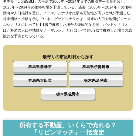
モデル「LightGBM」の手法で2005年〜2024年までの取引データを学習し、
2025年〜2034年の価格相場を予測している。過去（2005年～2024年）の価格
動向や人口推計を基に、ノーマルシナリオは最も可能性が高いとAIが予測した
将来価格の推移を示している。グッドシナリオは、将来の人口や地価がノーマ
ルシナリオに比べて約1.1倍で推移した場合の楽観的な予測、バッドシナリオ
は、将来の人口や地価がノーマルシナリオに比べて約0.9倍で推移した場合の悲
観的な予測となっている。
最寄りの市区町村から探す
群馬県前橋市
群馬県伊勢崎市
群馬県太田市
栃木県足利市
栃木県佐野市
所有する不動産、いくらで売れる？
「リビンマッチ」一括査定