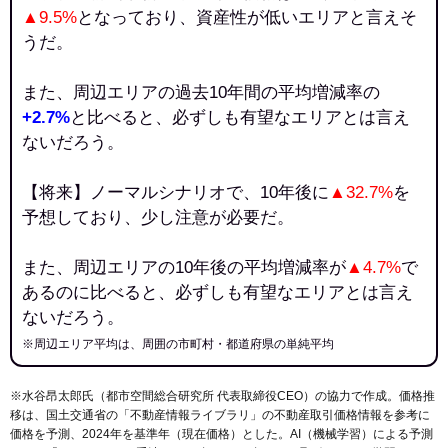
▲9.5%
となっており、資産性が低いエリアと言えそ
うだ。
また、周辺エリアの過去10年間の平均増減率の
+2.7%
と比べると、必ずしも有望なエリアとは言え
ないだろう。
【将来】ノーマルシナリオで、10年後に
▲32.7%
を
予想しており、少し注意が必要だ。
また、周辺エリアの10年後の平均増減率が
▲4.7%
で
あるのに比べると、必ずしも有望なエリアとは言え
ないだろう。
※周辺エリア平均は、周囲の市町村・都道府県の単純平均
※水谷昂太郎氏（都市空間総合研究所 代表取締役CEO）の協力で作成。価格推
移は、国土交通省の「
不動産情報ライブラリ
」の不動産取引価格情報を参考に
価格を予測、2024年を基準年（現在価格）とした。AI（機械学習）による予測