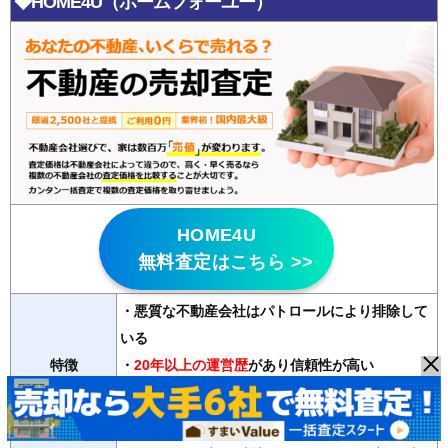
◆HOME4U（ホームフォーユー）
HOME4U
無料査定はこちら >>
・悪質な不動産会社はパトロールにより排除して
いる
特徴
・
20年以上の運営歴
があり信頼性が高い
・2500社の登録会社から最大6社の査定が無料で
受け取れる