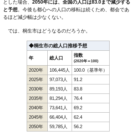
とした場合、
2050年には、全国の人口は83.0まで減少する
と予想
。今後も都心への人口の移転は続くため、都会であ
るほど減少幅は少なくない。
では、桐生市はどうなるのだろうか。
◆桐生市の総人口推移予想
指数
年
総人口
(2020年＝100)
2020年
106,445人
100.0（基準年）
2025年
97,073人
91.2
2030年
89,193人
83.8
2035年
81,294人
76.4
2040年
73,641人
69.2
2045年
66,404人
62.4
2050年
59,785人
56.2