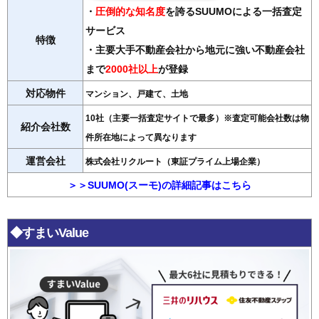
・
圧倒的な知名度
を誇るSUUMOによる一括査定
サービス
特徴
・主要大手不動産会社から地元に強い不動産会社
まで
2000社以上
が登録
対応物件
マンション、戸建て、土地
10社（主要一括査定サイトで最多）※査定可能会社数は物
紹介会社数
件所在地によって異なります
運営会社
株式会社リクルート（東証プライム上場企業）
＞＞SUUMO(スーモ)の詳細記事はこちら
◆すまいValue