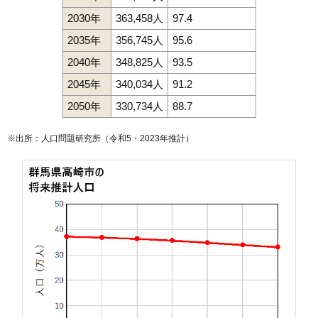
128
阿久津町
6.9万円
699万円
-3.4%
2030年
363,458人
97.4
129
下滝町
6.8万円
790万円
-2.9%
2035年
356,745人
95.6
130
箕郷町生原
6.7万円
648万円
-1.0%
2040年
348,825人
93.5
131
吉井町長根
6.4万円
503万円
-4.2%
2045年
340,034人
91.2
132
西国分町
6.4万円
732万円
-2.6%
2050年
330,734人
88.7
133
若田町
6.3万円
768万円
0.4%
※出所：人口問題研究所（
令和5・2023年推計
）
134
下大島町
6.3万円
823万円
1.5%
135
吉井町片山
6.2万円
512万円
-6.3%
136
鼻高町
6.1万円
605万円
0.2%
137
上滝町
6.1万円
794万円
-6.3%
138
中里見町
6.1万円
632万円
0.2%
139
箕郷町東明屋
6.0万円
591万円
2.4%
140
中里町
5.9万円
622万円
-3.6%
141
箕郷町白川
5.8万円
629万円
-3.5%
142
吉井町小暮
5.7万円
779万円
-4.0%