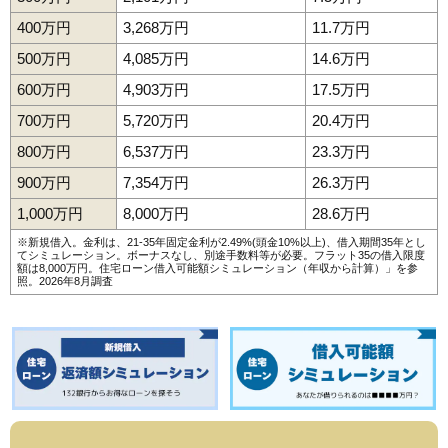
400万円
3,268万円
11.7万円
500万円
4,085万円
14.6万円
600万円
4,903万円
17.5万円
700万円
5,720万円
20.4万円
800万円
6,537万円
23.3万円
900万円
7,354万円
26.3万円
1,000万円
8,000万円
28.6万円
※新規借入。金利は、21-35年固定金利が2.49%(頭金10%以上)、借入期間35年とし
てシミュレーション。ボーナスなし、別途手数料等が必要。フラット35の借入限度
額は8,000万円。
住宅ローン借入可能額シミュレーション（年収から計算）
」を参
照。2026年8月調査