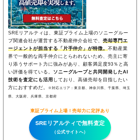
SREリアルティは、東証プライム上場のソニーグルー
プ関連会社が運営する不動産仲介会社で、
売却専門エ
ージェントが担当する「片手仲介」が特徴。
不動産業
界で一般的な両手仲介にとらわれないため、
売主に寄
り添うサポート力に強みがあり、顧客満足度93％と高
い評価を得ている。
ソニーグループと共同開発したAI
技術を査定にも活用
しており、高値売却を目指したい
方におすすめだ。
※対応エリア：東京都、神奈川県、千葉県、埼玉
県、大阪府、兵庫県、京都府
東証プライム上場！売却力に定評あり
SREリアルティで無料査定
（公式サイトへ）