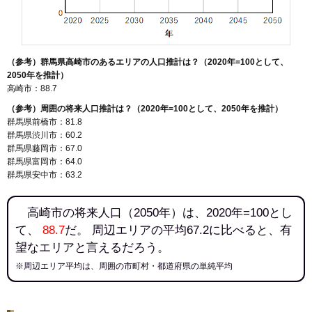
143
吉井町矢田
5.4万円
718万円
-4.5%
144
八幡原町
5.2万円
672万円
-3.3%
145
木部町
5.2万円
701万円
-1.5%
（参考）群馬県高崎市のあるエリアの人口推計は？（2020年=100として、
146
箕郷町和田山
4.9万円
672万円
-2.1%
2050年を推計）
147
矢島町
4.7万円
1,071万円
-7.6%
高崎市：88.7
148
寺尾町
4.7万円
465万円
-5.8%
（参考）周囲の将来人口推計は？（2020年=100として、2050年を推計）
群馬県前橋市：81.8
149
吉井町岩井
4.7万円
188万円
-7.8%
群馬県渋川市：60.2
群馬県藤岡市：67.0
150
中大類町
4.3万円
1,019万円
-7.9%
群馬県富岡市：64.0
151
吉井町小串
4.1万円
637万円
-4.8%
群馬県安中市：63.2
152
本郷町
4.1万円
416万円
-1.2%
153
箕郷町柏木沢
4.1万円
528万円
-4.2%
高崎市の将来人口（2050年）は、2020年=100とし
て、
88.7
だ。 周辺エリアの平均67.2に比べると、有
154
吉井町下長根
4.0万円
919万円
-6.1%
望なエリアと言えるだろう。
155
吉井町石神
3.9万円
293万円
-15.5%
※周辺エリア平均は、周囲の市町村・都道府県の単純平均
156
神戸町
3.7万円
497万円
-3.6%
157
吉井町多胡
3.5万円
473万円
-5.8%
158
行力町
3.4万円
1,144万円
-6.8%