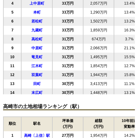
4
上中居町
33万円
2,057万円
13.4%
5
本町
33万円
1,290万円
13.4%
6
若松町
33万円
1,502万円
13.2%
7
九蔵町
33万円
1,859万円
16.3%
8
高松町
31万円
674万円
3.7%
9
中居町
31万円
2,066万円
21.1%
10
竜見町
31万円
1,495万円
15.5%
11
江木町
31万円
1,854万円
12.7%
12
双葉町
31万円
1,944万円
15.8%
13
田町
30万円
3,413万円
11.1%
14
末広町
30万円
1,448万円
13.1%
15
飯塚町
29万円
1,707万円
14.5%
高崎市の土地相場ランキング（駅）
16
新紺屋町
28万円
1,323万円
11.2%
17
高関町
28万円
1,746万円
15.0%
坪単価
総額
10年前比
順位
駅名
(万円)
(万円)
変動率
18
日光町
27万円
1,205万円
12.9%
1
高崎〔上信〕駅
27万円
1,954万円
14.2%
19
下中居町
27万円
1,948万円
17.6%