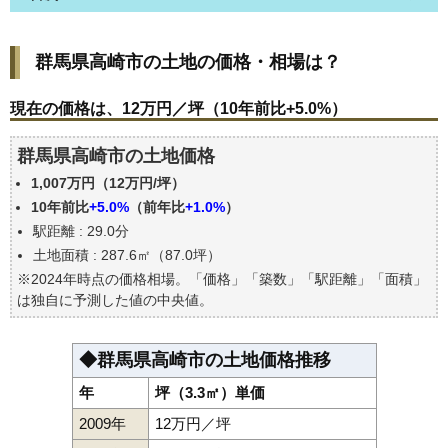
群馬県高崎市の土地の価格・相場は？
群馬県高崎市の土地の価格・相場は？
現在の価格は、12万円／坪（10年前比+5.0%）
価格を詳細に分析しよう
現在の価格は、12万円／坪（10年前比+5.0%）
駅からの徒歩距離で価格はどうなる？
群馬県高崎市の土地価格
群馬県高崎市の土地の過去の売買事例
1,007万円（12万円/坪）
公示地価はいくら
10年前比
+5.0%
（前年比
+1.0%
）
エリアの将来性を人口予想から検討しよう
駅距離 : 29.0分
自分の年収でいくらの不動産が買える？
土地面積 : 287.6㎡（87.0坪）
※2024年時点の価格相場。「価格」「築数」「駅距離」「面積」
は独自に予測した値の中央値。
◆群馬県高崎市の土地価格推移
年
坪（3.3㎡）単価
2009年
12万円／坪