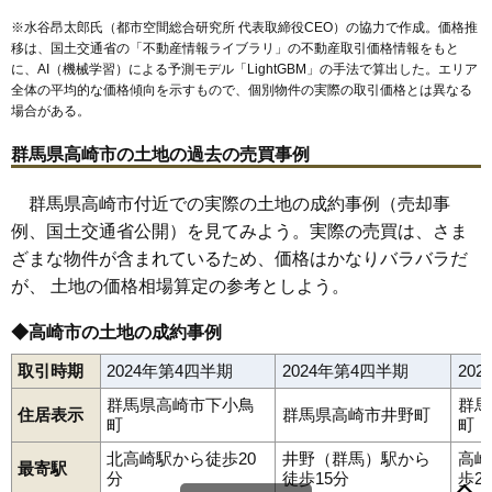
66
南大類町
14万円
1,445万円
5.5%
※水谷昂太郎氏（都市空間総合研究所 代表取締役CEO）の協力で作成。価格推
移は、国土交通省の「
不動産情報ライブラリ
」の不動産取引価格情報をもと
67
金井淵町
14万円
1,025万円
7.5%
に、AI（機械学習）による予測モデル「LightGBM」の手法で算出した。エリア
68
剣崎町
13万円
1,077万円
4.0%
全体の平均的な価格傾向を示すもので、個別物件の実際の取引価格とは異なる
場合がある。
69
台新田町
13万円
993万円
0.9%
70
足門町
13万円
1,060万円
2.1%
群馬県高崎市の土地の過去の売買事例
71
下大類町
13万円
1,510万円
7.6%
群馬県高崎市付近での実際の土地の成約事例（売却事
72
東国分町
12万円
1,102万円
1.1%
例、国土交通省公開）を見てみよう。実際の売買は、さま
73
三ツ寺町
12万円
1,137万円
0.8%
ざまな物件が含まれているため、価格はかなりバラバラだ
74
小八木町
12万円
1,175万円
1.7%
が、 土地の価格相場算定の参考としよう。
阿久津町
足門町
東町
飯玉町
飯塚町
石原町
井出町
井野町
75
綿貫町
12万円
1,107万円
0.3%
岩押町
岩鼻町
請地町
後疋間町
江木町
大沢町
大橋町
大八木町
◆高崎市の土地の成約事例
沖町
貝沢町
片岡町
金井淵町
金古町
上大島町
上大類町
76
岩鼻町
12万円
871万円
1.2%
上小鳥町
上小塙町
上佐野町
上滝町
上豊岡町
上中居町
上並榎町
菊地町
北新波町
北久保町
北原町
木部町
京目町
取引時期
2024年第4四半期
2024年第4四半期
20
77
上豊岡町
11万円
903万円
6.0%
行力町
九蔵町
倉賀野町
栗崎町
剣崎町
神戸町
小八木町
78
吉井町南陽台
11万円
630万円
7.9%
群馬県高崎市下小鳥
群馬
新後閑町
柴崎町
芝塚町
島野町
下大島町
下大類町
下小鳥町
住居表示
群馬県高崎市井野町
下小塙町
下里見町
下佐野町
下滝町
下豊岡町
下中居町
町
町
79
新保田中町
11万円
1,093万円
0.2%
下之城町
下室田町
下和田町
宿大類町
宿横手町
正観寺町
昭和町
新紺屋町
新保田中町
新保町
新町
末広町
菅谷町
北高崎駅から徒歩20
井野（群馬）駅から
高崎
80
引間町
11万円
1,086万円
-0.5%
最寄駅
台新田町
台町
高関町
高浜町
高松町
竜見町
田町
塚田町
筑縄町
分
徒歩15分
歩2