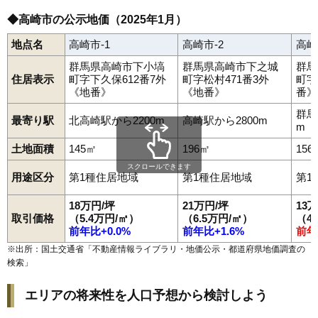
97
町屋町
9.2万円
907万円
1.0%
◆高崎市の公示地価（2025年1月）
98
宿大類町
9.2万円
990万円
-0.8%
地点名
高崎市-1
高崎市-2
高崎
99
山名町
9.1万円
896万円
7.1%
群馬県高崎市下小塙
群馬県高崎市下之城
群馬
100
塚田町
9.0万円
957万円
2.5%
住居表示
町字下久保612番7外
町字松村471番3外
町字
《地番》
《地番》
番》
101
後疋間町
9.0万円
997万円
-0.4%
群馬
102
井出町
8.8万円
845万円
-0.3%
最寄り駅
北高崎駅から2200m
高崎駅から2800m
m
103
楽間町
8.7万円
682万円
-1.7%
土地面積
145㎡
196㎡
156
104
上小塙町
8.7万円
1,109万円
0.9%
スクロールできます
用途区分
第1種住居地域
第1種住居地域
第1
105
京目町
8.7万円
1,075万円
-0.2%
106
上大島町
8.4万円
719万円
0.6%
18万円/坪
21万円/坪
13
取引価格
（5.4万円/㎡）
（6.5万円/㎡）
（4
107
金古町
8.2万円
842万円
-0.4%
前年比+0.0%
前年比+1.6%
前年
108
元島名町
8.2万円
774万円
-4.4%
※出所：国土交通省「
不動産情報ライブラリ・地価公示・都道府県地価調査の
109
萩原町
8.1万円
910万円
-2.7%
検索
」
110
西横手町
8.1万円
872万円
-4.4%
エリアの将来性を人口予想から検討しよう
111
栗崎町
8.0万円
795万円
-2.3%