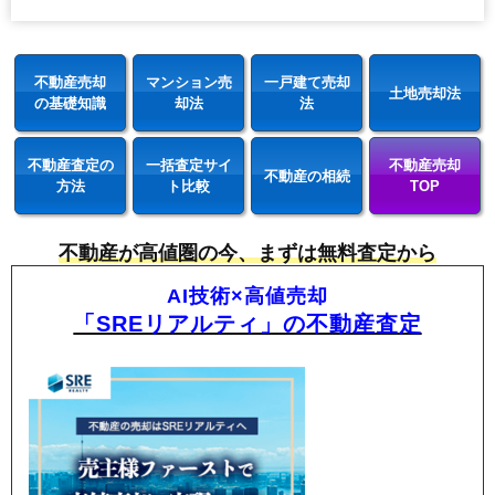
不動産売却
マンション売
一戸建て売却
土地売却法
の基礎知識
却法
法
不動産査定の
一括査定サイ
不動産売却
不動産の相続
方法
ト比較
TOP
不動産が高値圏の今、まずは無料査定から
AI技術×高値売却
「SREリアルティ」の不動産査定