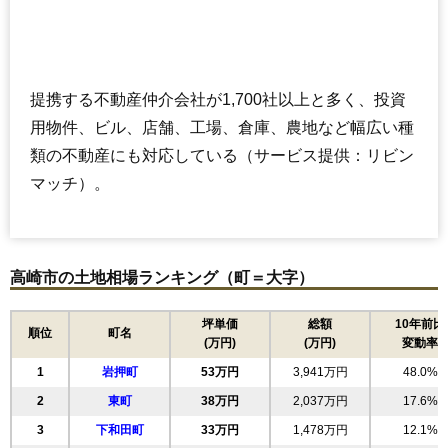
提携する不動産仲介会社が1,700社以上と多く、投資
用物件、ビル、店舗、工場、倉庫、農地など幅広い種
類の不動産にも対応している（サービス提供：リビン
マッチ）。
高崎市の土地相場ランキング（町＝大字）
坪単価
総額
10年前比
順位
町名
(万円)
(万円)
変動率
1
岩押町
53万円
3,941万円
48.0%
2
東町
38万円
2,037万円
17.6%
3
下和田町
33万円
1,478万円
12.1%