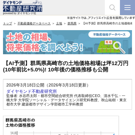
トップ
不動産価格データベース
土地
群馬県
【AI予測】群馬県高崎市の土地価格相場は
【AI予測】群馬県高崎市の土地価格相場は坪12万円
(10年前比+5.0%)! 10年後の価格推移も公開
2026年3月18日公開（2026年3月18日更新）
ダイヤモンド不動産研究所
監修者:
水谷昂太郎・都市空間総合研究所 代表取締役CEO
、
清水千弘・一
橋大学 大学院ソーシャル・データサイエンス研究科教授
、
秋山祐樹・東京
都市大学 建築都市デザイン学部都市工学科教授