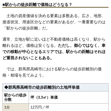
35
下小鳥町
23万円
2,064万円
10.8%
■駅からの徒歩距離で価格はどうなる？
36
下之城町
22万円
2,033万円
9.0%
土地の資産価値を決める要素は多数ある。広さ、地形、
37
浜尻町
22万円
1,508万円
12.9%
接道状況、用途区分などの要素があるが、一番重要なのは
38
八千代町
22万円
2,015万円
6.3%
「駅からの徒歩距離」だ。
39
新後閑町
21万円
1,226万円
4.3%
通常、立地が駅に近いほど不動産価格は高くなり、駅から
40
問屋町西
21万円
2,107万円
5.7%
離れるほど、価格は安くなる。
ただし、都心ではなく、車
41
矢中町
21万円
1,578万円
8.2%
での移動が中心となるエリアでは、駅からの距離はそれほ
42
上小鳥町
21万円
1,540万円
7.3%
ど重視されないこともある。
43
中泉町
20万円
1,465万円
10.3%
44
緑町
20万円
2,945万円
10.7%
では、群馬県高崎市における駅からの徒歩距離別の価
格・相場を見てみよう。
45
福島町
20万円
1,642万円
11.0%
46
和田多中町
19万円
1,516万円
5.9%
◆群馬県高崎市の徒歩距離別の土地坪単価
47
大八木町
19万円
2,196万円
9.1%
駅からの徒歩
48
新保町
坪（3.3㎡）単価
18万円
1,418万円
5.1%
分数
49
北久保町
17万円
1,185万円
1.9%
1分
12万円／坪