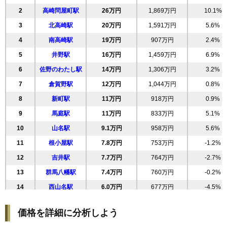
2
高崎問屋町駅
26万円
1,869万円
10.1%
20
聖石町
27万円
1,930万円
13.1%
3
北高崎駅
20万円
1,591万円
5.6%
21
山田町
27万円
1,380万円
12.0%
4
南高崎駅
19万円
907万円
2.4%
22
大橋町
27万円
1,537万円
6.6%
5
井野駅
16万円
1,459万円
6.9%
23
芝塚町
26万円
1,325万円
12.8%
6
佐野のわたし駅
14万円
1,306万円
3.2%
24
台町
26万円
1,688万円
7.2%
7
倉賀野駅
12万円
1,044万円
0.8%
25
常盤町
26万円
1,328万円
13.0%
8
新町駅
11万円
918万円
0.9%
26
東貝沢町
25万円
2,311万円
20.0%
9
馬庭駅
11万円
833万円
5.1%
27
請地町
25万円
1,154万円
7.0%
10
山名駅
9.1万円
958万円
5.6%
28
貝沢町
25万円
1,562万円
10.1%
11
根小屋駅
7.8万円
753万円
-1.2%
29
筑縄町
25万円
1,709万円
13.0%
12
吉井駅
7.7万円
764万円
-2.7%
30
昭和町
25万円
1,511万円
8.7%
13
群馬八幡駅
7.4万円
760万円
-0.2%
31
飯玉町
24万円
1,644万円
12.4%
14
西山名駅
6.0万円
677万円
-4.5%
32
並榎町
24万円
1,328万円
8.6%
高崎商科大学前
33
片岡町
24万円
1,665万円
9.0%
15
5.4万円
736万円
-1.8%
価格を詳細に分析しよう
駅
34
問屋町
24万円
5,273万円
2.8%
16
西吉井駅
4.7万円
453万円
-9.9%