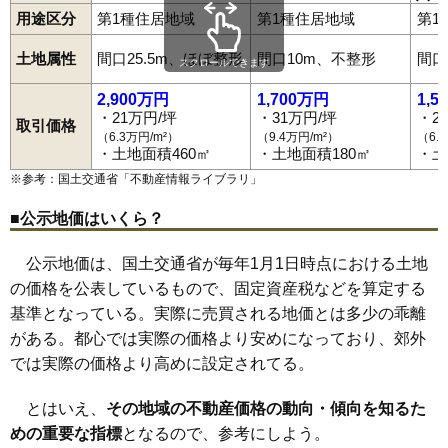
寺尾町
稲荷台町
常盤町
問屋町
問屋町西
中泉町
中居町
81
西島町
10万円
1,188万円
-0.7%
倉賀野駅
新町駅
北高崎駅
群馬八幡駅
高崎問屋町駅
井野駅
中大類町
中尾町
中里町
中里見町
中島町
中豊岡町
並榎町
用途区分
第1種住居地域
第1種住居地域
第1
高崎〔上信〕駅
南高崎駅
根小屋駅
高崎商科大学前駅
山名駅
西国分町
西島町
西横手町
日光町
根小屋町
乗附町
萩原町
82
吉井町吉井
10万円
861万円
-3.8%
西山名駅
馬庭駅
吉井駅
西吉井駅
佐野のわたし駅
鼻高町
浜川町
浜尻町
榛名山町
東貝沢町
東国分町
東中里町
土地属性
間口25.5m、ほぼ整形
間口10m、不整形
間口
83
正観寺町
10万円
1,147万円
-0.6%
引間町
聖石町
日高町
冷水町
福島町
藤塚町
双葉町
保渡田町
スクロールできます
本郷町
町屋町
箕郷町生原
箕郷町柏木沢
箕郷町上芝
84
下小塙町
10万円
986万円
-0.5%
箕郷町下芝
箕郷町白川
箕郷町善地
箕郷町富岡
箕郷町西明屋
2,900万円
1,700万円
1,5
箕郷町東明屋
箕郷町矢原
箕郷町和田山
三ツ寺町
緑町
・21万円/坪
・31万円/坪
・2
85
東中里町
10万円
930万円
-0.0%
取引価格
南新波町
南大類町
棟高町
元島名町
本町
矢島町
八千代町
（6.3万円/m²）
（9.4万円/m²）
（6.
矢中町
八幡原町
山田町
山名町
八幡町
楽間町
若田町
若松町
86
中島町
9.6万円
896万円
-1.9%
・土地面積460㎡
・土地面積180㎡
・土
我峰町
和田多中町
綿貫町
吉井町池
吉井町石神
吉井町岩井
吉井町岩崎
吉井町小串
吉井町片山
吉井町上奥平
吉井町黒熊
87
吉井町塩川
9.5万円
780万円
-1.4%
※参考：国土交通省「
不動産情報ライブラリ
」
吉井町小暮
吉井町塩
吉井町塩川
吉井町下長根
吉井町神保
88
南新波町
9.3万円
869万円
-0.2%
吉井町多胡
吉井町長根
吉井町南陽台
吉井町本郷
吉井町馬庭
■公示地価はいくら？
吉井町矢田
吉井町吉井
吉井町吉井川
89
八幡町
9.3万円
923万円
1.4%
公示地価は、国土交通省が毎年1月1日時点における土地
90
浜川町
9.3万円
923万円
1.7%
の価格を公表しているもので、固定資産税などを算定する
91
吉井町池
9.3万円
836万円
-0.7%
基準となっている。実際に売買される地価とは多少の乖離
92
島野町
9.3万円
1,177万円
-1.7%
がある。都心では実際の価格より安めになっており、郊外
93
稲荷台町
9.3万円
890万円
1.9%
では実際の価格より高めに設定されてる。
94
吉井町神保
9.3万円
749万円
4.1%
とはいえ、
その地域の不動産価格の動向・傾向を知るた
95
箕郷町下芝
9.2万円
760万円
-0.1%
めの重要な指標
となるので、参考にしよう。
96
吉井町吉井川
9.2万円
674万円
-0.6%