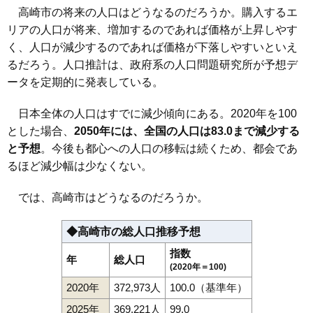
112
我峰町
7.9万円
737万円
-1.5%
高崎市の将来の人口はどうなるのだろうか。購入するエ
113
箕郷町上芝
7.9万円
712万円
-0.3%
リアの人口が将来、増加するのであれば価格が上昇しやす
114
吉井町本郷
7.9万円
782万円
-3.2%
く、人口が減少するのであれば価格が下落しやすいといえ
るだろう。人口推計は、政府系の人口問題研究所が予想デ
115
菊地町
7.8万円
772万円
-2.5%
ータを定期的に発表している。
116
下里見町
7.7万円
670万円
2.8%
117
冷水町
7.6万円
945万円
-2.0%
日本全体の人口はすでに減少傾向にある。2020年を100
118
北新波町
7.5万円
786万円
-2.4%
とした場合、
2050年には、全国の人口は83.0まで減少する
119
根小屋町
7.5万円
897万円
6.3%
と予想
。今後も都心への人口の移転は続くため、都会であ
るほど減少幅は少なくない。
120
乗附町
7.5万円
673万円
0.7%
121
沖町
7.4万円
798万円
-1.7%
では、高崎市はどうなるのだろうか。
122
宿横手町
7.4万円
957万円
-3.0%
123
中豊岡町
7.2万円
889万円
1.2%
◆高崎市の総人口推移予想
124
吉井町馬庭
7.2万円
745万円
-0.4%
指数
年
総人口
(2020年＝100)
125
保渡田町
7.1万円
730万円
-3.4%
2020年
372,973人
100.0（基準年）
126
箕郷町西明屋
7.0万円
759万円
-6.4%
2025年
369,221人
99.0
127
北原町
6.9万円
847万円
-4.4%