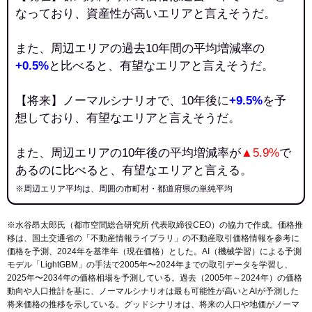
なっており、資産性が高いエリアと言えそうだ。
また、周辺エリアの過去10年間の平均増減率の
+0.5%
と比べると、有望なエリアと言えそうだ。
【将来】ノーマルシナリオで、10年後に
+9.5%
を予
想しており、有望なエリアと言えそうだ。
また、周辺エリアの10年後の平均増減率が
▲5.9%
で
あるのに比べると、有望なエリアと言える。
※周辺エリア平均は、周囲の市町村・都道府県の単純平均
※水谷昂太郎氏（都市空間総合研究所 代表取締役CEO）の協力で作成。価格推
移は、国土交通省の「
不動産情報ライブラリ
」の不動産取引価格情報を参考に
価格を予測、2024年を基準年（現在価格）とした。AI（機械学習）による予測
モデル「LightGBM」の手法で2005年〜2024年までの取引データを学習し、
2025年〜2034年の価格相場を予測している。過去（2005年～2024年）の価格
動向や人口推計を基に、ノーマルシナリオは最も可能性が高いとAIが予測した
将来価格の推移を示している。グッドシナリオは、将来の人口や地価がノーマ