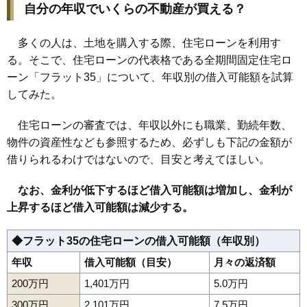
自分の年収でいくらの不動産が買える？
159
高浜町
2.9万円
432万円
-1.1%
160
箕郷町富岡
2.6万円
185万円
-12.4%
多くの人は、土地を購入する際、住宅ローンを利用す
161
箕郷町矢原
2.4万円
340万円
-11.7%
る。そこで、住宅ローンの代表格である全期間固定住宅ロ
ーン「フラット35」について、年収別の借入可能額を試算
162
吉井町岩崎
2.3万円
593万円
-10.8%
してみた。
163
榛名山町
2.0万円
125万円
-19.6%
164
吉井町黒熊
2.0万円
273万円
-16.7%
住宅ローンの審査では、年収以外にも職業、勤続年数、
165
下室田町
1.8万円
228万円
-21.9%
物件の資産性なども参照するため、必ずしも下記の金額が
166
吉井町塩
1.5万円
330万円
-20.3%
借りられるわけではないので、目安と考えてほしい。
167
箕郷町善地
1.4万円
112万円
-14.3%
なお、金利が低下するほど借入可能額は増加し、金利が
168
吉井町上奥平
1.3万円
263万円
-16.3%
上昇するほど借入可能額は減少する。
◆フラット35の住宅ローンの借入可能額（年収別）
年収
借入可能額（目安）
月々の返済額
200万円
1,401万円
5.0万円
300万円
2,101万円
7.5万円