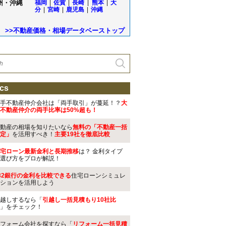
州・沖縄
福岡
|
佐賀
|
長崎
|
熊本
|
大
分
|
宮崎
|
鹿児島
|
沖縄
>>不動産価格・相場データベーストップ
cs
手不動産仲介会社は「両手取引」が蔓延！？
大
不動産仲介の両手比率は50%超も！
動産の相場を知りたいなら
無料の「不動産一括
定」
を活用すべき！
主要19社を徹底比較
宅ローン最新金利と長期推移
は？ 金利タイプ
選び方をプロが解説！
32銀行の金利を比較できる
住宅ローンシミュレ
ションを活用しよう
越しするなら「
引越し一括見積もり10社比
」をチェック！
フォーム会社を探すなら「
リフォーム一括見積