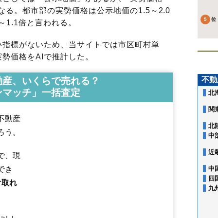
る。都市部の実勢価格は公示地価の1.5～2.0
～1.1倍と言われる。
指標がないため、当サイトでは市区町村単
勢価格をAIで推計した。
動産、いくらで売れる？
不動
ンマッチ」一括査定
北
関
不動産
北
ろう。
中
近
で、現
でき
中
四
け取れ
九