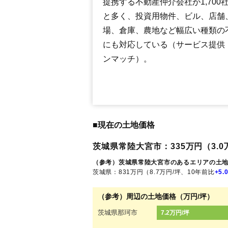
提携する不動産仲介会社が1,700
と多く、投資用物件、ビル、店舗
場、倉庫、農地など幅広い種類の
にも対応している（サービス提供
ンマッチ）。
■現在の土地価格
茨城県常陸大宮市：335万円（3.0万
（参考）茨城県常陸大宮市のあるエリアの土
茨城県：831万円（8.7万円/坪、10年前比
+5.
（参考）周辺の土地価格（万円/坪）
茨城県那珂市
7.2万円/坪