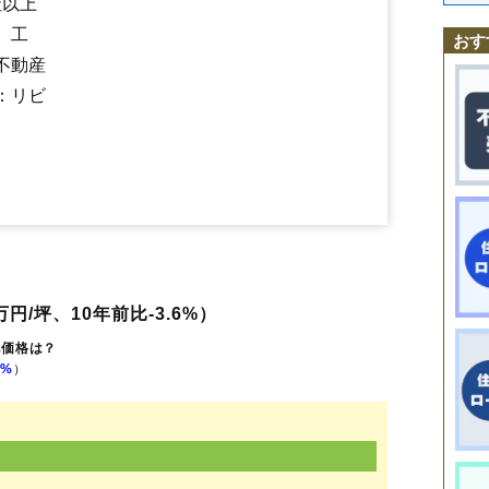
社以上
石沢
泉
姥賀町
宇留野
小場
上岩瀬
上小瀬
上町
上村田
北塩子
北町
小
栄町
常陸大宮駅
下小瀬
下町
野上原駅
下檜沢
下小川駅
下村田
田子内町
東野
長倉
中富町
西野内
野
、工
おす
野中町
八田
東富町
南町
宮の郷
三美
盛金
諸沢
山方
抽ケ台町
若林
不動産
：リビ
円/坪、10年前比-3.6%）
地価格は？
0%
）