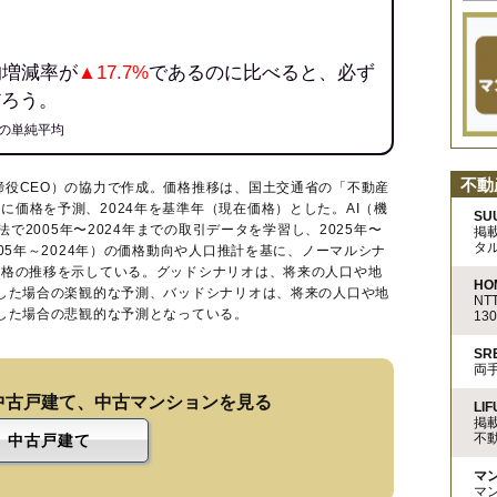
均増減率が
▲17.7%
であるのに比べると、必ず
だろう。
の単純平均
不動
締役CEO）の協力で作成。価格推移は、国土交通省の「
不動産
に価格を予測、2024年を基準年（現在価格）とした。AI（機
SU
法で2005年〜2024年までの取引データを学習し、2025年〜
掲
タ
005年～2024年）の価格動向や人口推計を基に、ノーマルシナ
価格の推移を示している。グッドシナリオは、将来の人口や地
HO
移した場合の楽観的な予測、バッドシナリオは、将来の人口や地
N
移した場合の悲観的な予測となっている。
13
S
両
中古戸建て、中古マンションを見る
LIF
掲
不
中古戸建て
マ
マ