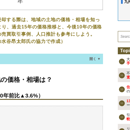
九
売却する際は、地域の土地の価格・相場を知っ
より、過去15年の価格推移と、今後10年の価格
の売買取引事例、人口推計も参考にしよう。
の水谷昂太郎氏の協力で作成）
Topi
開く ▼
大
手
不
・相場は？
査
地の価格・相場は？
0年前比▲3.6%）
住
の
0年前比▲3.6%）
なる？
1
ー
の売買事例
引
較
検討しよう
リ