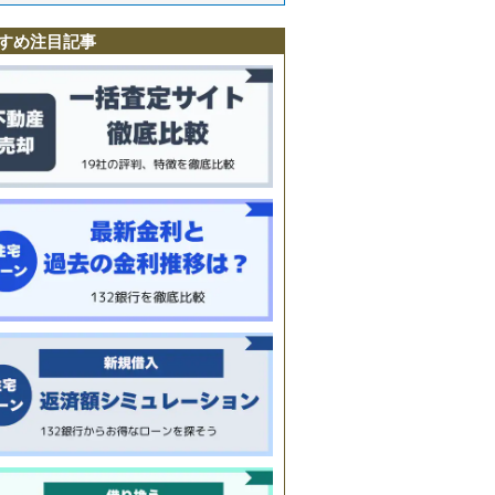
舟
上
すめ注目記事