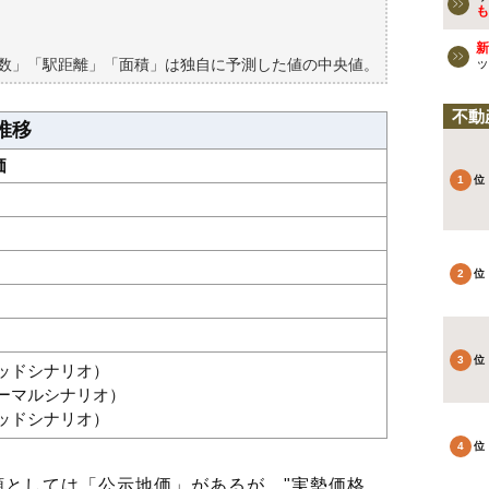
買える？
も
新
築数」「駅距離」「面積」は独自に予測した値の中央値。
ッ
不動
推移
価
グッドシナリオ）
ノーマルシナリオ）
バッドシナリオ）
としては「公示地価」があるが、"実勢価格