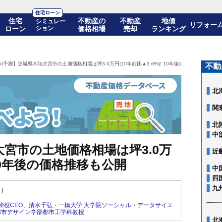
住宅ローン
住宅
不動産の
不動産
地価
シミュレー
リフォー
ローン
ション
価格相場
売却
ランキング
AI予測】茨城県常陸大宮市の土地価格相場は坪3.0万円(10年前比▲3.6%)! 10年後の価格推移も公開
不動
北
関
北
中
大宮市の土地価格相場は坪3.0万
近
! 10年後の価格推移も公開
中
四
九
新）
締役CEO
、
清水千弘・一橋大学 大学院ソーシャル・データサイエ
都市デザイン学部都市工学科教授
北