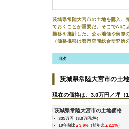
茨城県常陸大宮市の土地を購入、
ておくことが重要だ。そこでAIに
推移を推計した。公示地価や実際
（価格推移は都市空間総合研究所
目次
茨城県常陸大宮市の土地の価格
茨城県常陸大宮市の土
現在の価格は、3.0万円／坪（1
価格を詳細に分析しよう
現在の価格は、3.0万円／坪（1
駅からの徒歩距離で価格はどう
茨城県常陸大宮市の土地の過去
茨城県常陸大宮市の土地価格
公示地価はいくら
335万円（3.0万円/坪）
エリアの将来性を人口予想から
10年前比
▲3.6%
（前年比
▲2.1%
）