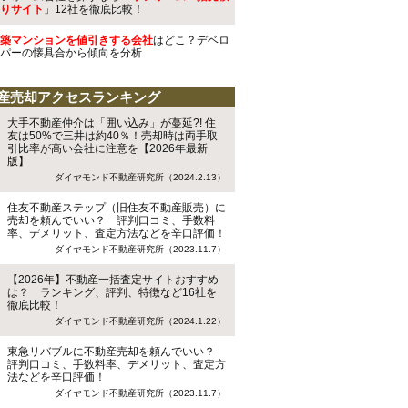
りサイト
」12社を徹底比較！
築マンションを値引きする会社
はどこ？デベロ
パーの懐具合から傾向を分析
産売却アクセスランキング
大手不動産仲介は「囲い込み」が蔓延?! 住
友は50%で三井は約40％！売却時は両手取
引比率が高い会社に注意を【2026年最新
版】
ダイヤモンド不動産研究所（2024.2.13）
住友不動産ステップ（旧住友不動産販売）に
売却を頼んでいい？ 評判口コミ、手数料
率、デメリット、査定方法などを辛口評価！
ダイヤモンド不動産研究所（2023.11.7）
【2026年】不動産一括査定サイトおすすめ
は？ ランキング、評判、特徴など16社を
徹底比較！
ダイヤモンド不動産研究所（2024.1.22）
東急リバブルに不動産売却を頼んでいい？
評判口コミ、手数料率、デメリット、査定方
法などを辛口評価！
ダイヤモンド不動産研究所（2023.11.7）