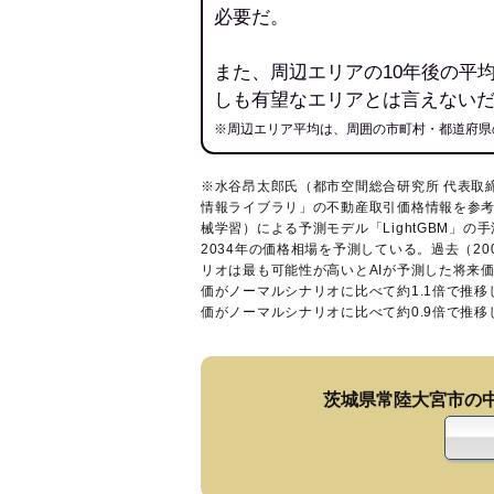
必要だ。
また、周辺エリアの10年後の平
しも有望なエリアとは言えない
※周辺エリア平均は、周囲の市町村・都道府県
※水谷昂太郎氏（都市空間総合研究所 代表取
情報ライブラリ
」の不動産取引価格情報を参考
械学習）による予測モデル「LightGBM」の手
2034年の価格相場を予測している。過去（2
リオは最も可能性が高いとAIが予測した将来
価がノーマルシナリオに比べて約1.1倍で推
価がノーマルシナリオに比べて約0.9倍で推
茨城県常陸大宮市の