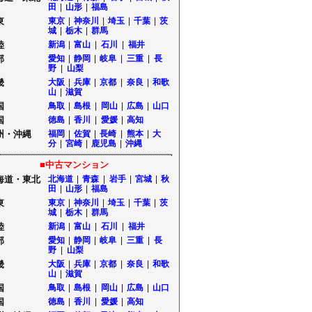
田
|
山形
|
福島
東
東京
|
神奈川
|
埼玉
|
千葉
|
茨
城
|
栃木
|
群馬
陸
新潟
|
富山
|
石川
|
福井
部
愛知
|
静岡
|
岐阜
|
三重
|
長
野
|
山梨
畿
大阪
|
兵庫
|
京都
|
奈良
|
和歌
山
|
滋賀
国
鳥取
|
島根
|
岡山
|
広島
|
山口
国
徳島
|
香川
|
愛媛
|
高知
州・沖縄
福岡
|
佐賀
|
長崎
|
熊本
|
大
分
|
宮崎
|
鹿児島
|
沖縄
■中古マンション
海道・東北
北海道
|
青森
|
岩手
|
宮城
|
秋
田
|
山形
|
福島
東
東京
|
神奈川
|
埼玉
|
千葉
|
茨
城
|
栃木
|
群馬
陸
新潟
|
富山
|
石川
|
福井
部
愛知
|
静岡
|
岐阜
|
三重
|
長
野
|
山梨
畿
大阪
|
兵庫
|
京都
|
奈良
|
和歌
山
|
滋賀
国
鳥取
|
島根
|
岡山
|
広島
|
山口
国
徳島
|
香川
|
愛媛
|
高知