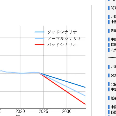
関
北
中
近
中
四
九
北
関
北
中
近
中
四