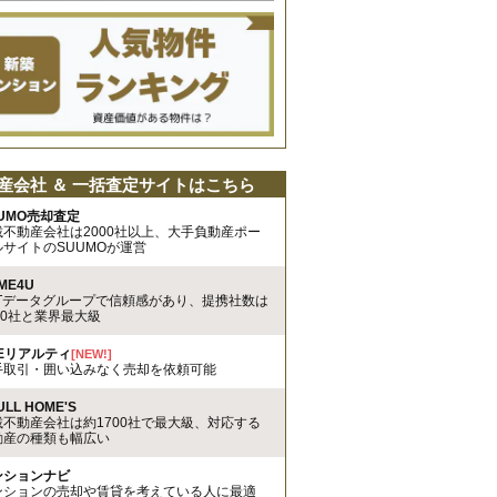
産会社 ＆ 一括査定サイトはこちら
UMO売却査定
載不動産会社は2000社以上、大手負動産ポー
ルサイトのSUUMOが運営
ME4U
TTデータグループで信頼感があり、提携社数は
00社と業界最大級
REリアルティ
[NEW!]
手取引・囲い込みなく売却を依頼可能
ULL HOME'S
載不動産会社は約1700社で最大級、対応する
動産の種類も幅広い
ンションナビ
ンションの売却や賃貸を考えている人に最適