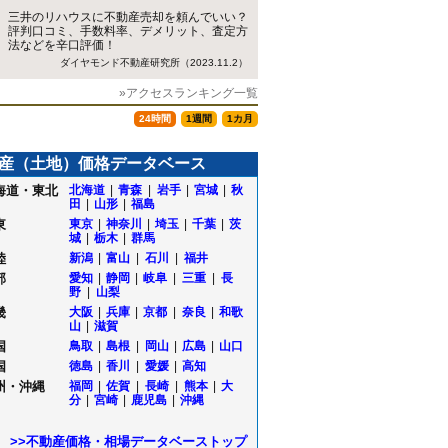
三井のリハウスに不動産売却を頼んでいい？
評判口コミ、手数料率、デメリット、査定方
法などを辛口評価！
ダイヤモンド不動産研究所（2023.11.2）
»アクセスランキング一覧
24時間
1週間
1カ月
産（土地）価格データベース
海道・東北
北海道
|
青森
|
岩手
|
宮城
|
秋
田
|
山形
|
福島
東
東京
|
神奈川
|
埼玉
|
千葉
|
茨
城
|
栃木
|
群馬
陸
新潟
|
富山
|
石川
|
福井
部
愛知
|
静岡
|
岐阜
|
三重
|
長
野
|
山梨
畿
大阪
|
兵庫
|
京都
|
奈良
|
和歌
山
|
滋賀
国
鳥取
|
島根
|
岡山
|
広島
|
山口
国
徳島
|
香川
|
愛媛
|
高知
州・沖縄
福岡
|
佐賀
|
長崎
|
熊本
|
大
分
|
宮崎
|
鹿児島
|
沖縄
>>不動産価格・相場データベーストップ