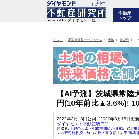
不動産
トップ
トップ
不動産価格データベース
土地
茨城県
【
【AI予測】茨城県常陸
円(10年前比▲3.6%)
2026年3月18日公開（2026年3月18日更
ダイヤモンド不動産研究所
監修者:
水谷昂太郎・都市空間総合研究所 代表取
ンス研究科教授
、
秋山祐樹・東京都市大学 建築