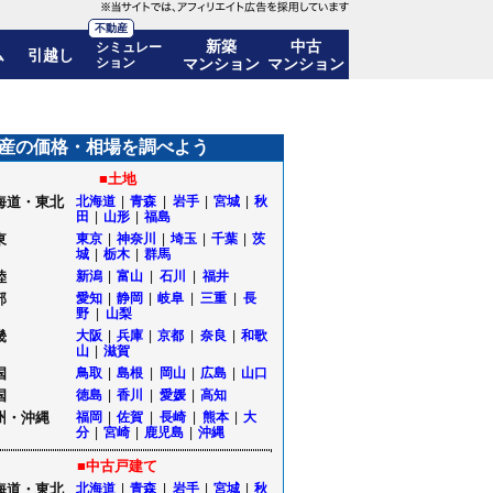
不動産
新築
中古
シミュレー
ム
引越し
ション
マンション
マンション
産の価格・相場を調べよう
■土地
海道・東北
北海道
|
青森
|
岩手
|
宮城
|
秋
田
|
山形
|
福島
東
東京
|
神奈川
|
埼玉
|
千葉
|
茨
城
|
栃木
|
群馬
陸
新潟
|
富山
|
石川
|
福井
部
愛知
|
静岡
|
岐阜
|
三重
|
長
野
|
山梨
畿
大阪
|
兵庫
|
京都
|
奈良
|
和歌
山
|
滋賀
国
鳥取
|
島根
|
岡山
|
広島
|
山口
国
徳島
|
香川
|
愛媛
|
高知
州・沖縄
福岡
|
佐賀
|
長崎
|
熊本
|
大
分
|
宮崎
|
鹿児島
|
沖縄
■中古戸建て
海道・東北
北海道
|
青森
|
岩手
|
宮城
|
秋