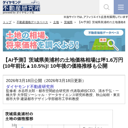
トップ
不動産価格データベース
土地
茨城県
【AI予測】茨城県美浦村の土地価格相場は坪
【AI予測】茨城県美浦村の土地価格相場は坪1.6万円
(10年前比▲10.5%)! 10年後の価格推移も公開
2026年3月18日公開（2026年3月18日更新）
ダイヤモンド不動産研究所
監修者:
水谷昂太郎・都市空間総合研究所 代表取締役CEO
、
清水千弘・一
橋大学 大学院ソーシャル・データサイエンス研究科教授
、
秋山祐樹・東京
都市大学 建築都市デザイン学部都市工学科教授