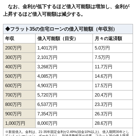
なお、金利が低下するほど借入可能額は増加し、金利が
上昇するほど借入可能額は減少する。
◆フラット35の住宅ローンの借入可能額（年収別）
年収
借入可能額（目安）
月々の返済額
200万円
1,401万円
5.0万円
300万円
2,101万円
7.5万円
400万円
3,268万円
11.7万円
500万円
4,085万円
14.6万円
600万円
4,903万円
17.5万円
700万円
5,720万円
20.4万円
800万円
6,537万円
23.3万円
900万円
7,354万円
26.3万円
1,000万円
8,000万円
28.6万円
※新規借入。金利は、21-35年固定金利が2.49%(頭金10%以上)、借入期間35年とし
てシミュレーション。ボーナスなし、別途手数料等が必要。フラット35の借入限度