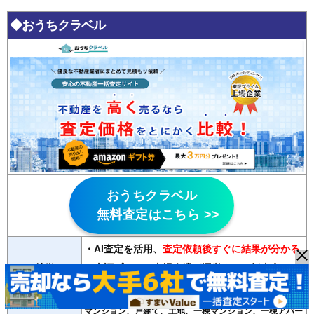
◆おうちクラベル
おうちクラベル
無料査定はこちら >>
・AI査定を活用
、
査定依頼後すぐに結果が分かる
特徴
・東証プライム上場企業が運営する一括査定サイ
ト
マンション、戸建て、土地、一棟マンション、一棟アパー