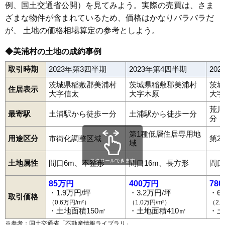
例、国土交通省公開）を見てみよう。実際の売買は、さま
ざまな物件が含まれているため、価格はかなりバラバラだ
が、 土地の価格相場算定の参考としよう。
◆美浦村の土地の成約事例
取引時期
2023年第3四半期
2023年第4四半期
20
茨城県稲敷郡美浦村
茨城県稲敷郡美浦村
茨城
住居表示
大字信太
大字木原
大字
荒川
最寄駅
土浦駅から徒歩ー分
土浦駅から徒歩ー分
分
第1種低層住居専用地
用途区分
市街化調整区域
第2
域
スクロールできます
土地属性
間口6m、不整形
間口16m、長方形
間口
85万円
400万円
78
・1.9万円/坪
・3.2万円/坪
・6
取引価格
（0.6万円/m²）
（1.0万円/m²）
（2.
・土地面積150㎡
・土地面積410㎡
・土
※参考：国土交通省「
不動産情報ライブラリ
」