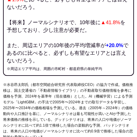
ないだろう。
【将来】ノーマルシナリオで、10年後に
▲41.8%
を
予想しており、少し注意が必要だ。
また、周辺エリアの10年後の平均増減率が
+20.0%
で
あるのに比べると、必ずしも有望なエリアとは言え
ないだろう。
※周辺エリア平均は、周囲の市町村・都道府県の単純平均
※水谷昂太郎氏（都市空間総合研究所 代表取締役CEO）の協力で作成。価格推
移は、国土交通省の「
不動産情報ライブラリ
」の不動産取引価格情報を参考に
価格を予測、2024年を基準年（現在価格）とした。AI（機械学習）による予測
モデル「LightGBM」の手法で2005年〜2024年までの取引データを学習し、
2025年〜2034年の価格相場を予測している。過去（2005年～2024年）の価格
動向や人口推計を基に、ノーマルシナリオは最も可能性が高いとAIが予測した
将来価格の推移を示している。グッドシナリオは、将来の人口や地価がノーマ
ルシナリオに比べて約1.1倍で推移した場合の楽観的な予測、バッドシナリオ
は、将来の人口や地価がノーマルシナリオに比べて約0.9倍で推移した場合の悲