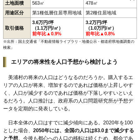
土地面積
563㎡
478㎡
牛込
大谷
大山
木原
郷中
信太
土浦
土屋
根火
布佐
舟子
馬見山
みどり台
見晴
宮地
茂呂
用途区分
第1種低層住居専用地域
第2種住居地域
3.6万円/坪
3.2万円/坪
取引価格
（1.1万円/㎡）
（1.0万円/㎡）
前年比▲0.9%
前年比▲0.8%
※出所：国土交通省「
不動産情報ライブラリ・地価公示・都道府県地価調査の
検索
」
エリアの将来性を人口予想から検討しよう
美浦村の将来の人口はどうなるのだろうか。購入するエ
リアの人口が将来、増加するのであれば価格が上昇しやす
く、人口が減少するのであれば価格が下落しやすいといえ
るだろう。人口推計は、政府系の人口問題研究所が予想デ
ータを定期的に発表している。
日本全体の人口はすでに減少傾向にある。2020年を100
とした場合、
2050年には、全国の人口は83.0まで減少する
と予想
。今後も都心への人口の移転は続くため、都会であ