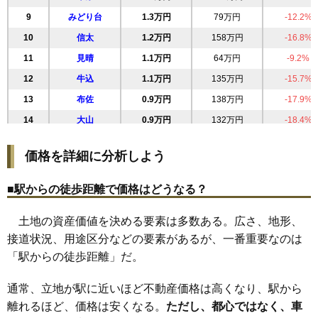
9
みどり台
1.3万円
79万円
-12.2%
10
信太
1.2万円
158万円
-16.8%
11
見晴
1.1万円
64万円
-9.2%
12
牛込
1.1万円
135万円
-15.7%
13
布佐
0.9万円
138万円
-17.9%
14
大山
0.9万円
132万円
-18.4%
15
土浦
0.6万円
78万円
-17.0%
価格を詳細に分析しよう
16
根火
0.5万円
113万円
-21.4%
■駅からの徒歩距離で価格はどうなる？
土地の資産価値を決める要素は多数ある。広さ、地形、
接道状況、用途区分などの要素があるが、一番重要なのは
「駅からの徒歩距離」だ。
通常、立地が駅に近いほど不動産価格は高くなり、駅から
離れるほど、価格は安くなる。
ただし、都心ではなく、車