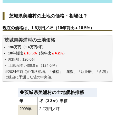
茨城県美浦村の土地の価格・相場は？
茨城県美浦村の土地の価格・相場は？
現在の価格は、1.6万円／坪（10年前比▲10.5%）
価格を詳細に分析しよう
現在の価格は、1.6万円／坪（10年前比▲10.5%）
駅からの徒歩距離で価格はどうなる？
茨城県美浦村の土地価格
茨城県美浦村の土地の過去の売買事例
196万円（1.6万円/坪）
公示地価はいくら
10年前比
▲10.5%
（前年比
▲4.2%
）
エリアの将来性を人口予想から検討しよう
駅距離 : 120.0分
自分の年収でいくらの不動産が買える？
土地面積 : 409.9㎡（124.0坪）
※2024年時点の価格相場。「価格」「築数」「駅距離」「面積」
は独自に予測した値の中央値。
◆茨城県美浦村の土地価格推移
年
坪（3.3㎡）単価
2009年
2.4万円／坪