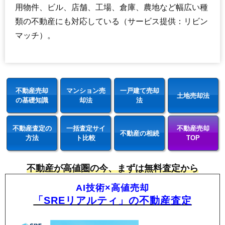
用物件、ビル、店舗、工場、倉庫、農地など幅広い種
類の不動産にも対応している（サービス提供：リビン
マッチ）。
不動産売却
マンション売
一戸建て売却
土地売却法
の基礎知識
却法
法
不動産査定の
一括査定サイ
不動産売却
不動産の相続
方法
ト比較
TOP
不動産が高値圏の今、まずは無料査定から
AI技術×高値売却
「SREリアルティ」の不動産査定