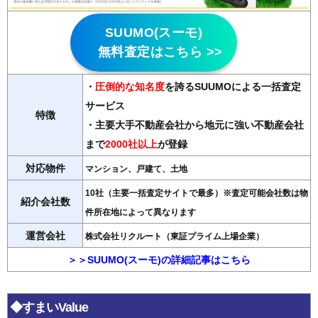
SUUMO(スーモ)
無料査定はこちら >>
・
圧倒的な知名度
を誇るSUUMOによる一括査定
サービス
特徴
・主要大手不動産会社から地元に強い不動産会社
まで
2000社以上
が登録
対応物件
マンション、戸建て、土地
10社（主要一括査定サイトで最多）※査定可能会社数は物
紹介会社数
件所在地によって異なります
運営会社
株式会社リクルート（東証プライム上場企業）
＞＞SUUMO(スーモ)の詳細記事はこちら
◆すまいValue