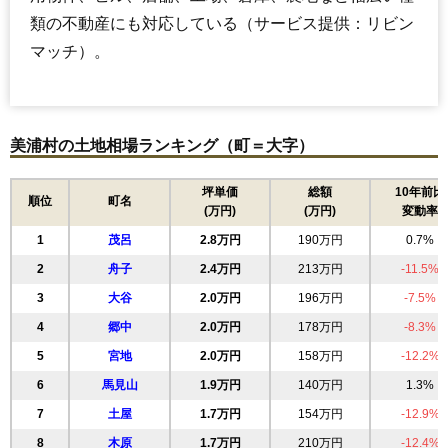
類の不動産にも対応している（サービス提供：リビン
マッチ）。
美浦村の土地相場ランキング（町＝大字）
坪単価
総額
10年前比
順位
町名
(万円)
(万円)
変動率
1
茂呂
2.8万円
190万円
0.7%
2
舟子
2.4万円
213万円
-11.5%
3
大谷
2.0万円
196万円
-7.5%
4
郷中
2.0万円
178万円
-8.3%
5
宮地
2.0万円
158万円
-12.2%
6
馬見山
1.9万円
140万円
1.3%
7
土屋
1.7万円
154万円
-12.9%
8
木原
1.7万円
210万円
-12.4%