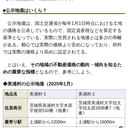
■公示地価はいくら？
公示地価は、国土交通省が毎年1月1日時点における土地
の価格を公表しているもので、固定資産税などを算定する
基準となっている。実際に売買される地価とは多少の乖離
がある。都心では実際の価格より安めになっており、郊外
では実際の価格より高めに設定されてる。
とはいえ、
その地域の不動産価格の動向・傾向を知るた
めの重要な指標
となるので、参考にしよう。
◆美浦村の公示地価（2025年1月）
地点名
美浦村-1
美浦村-2
茨城県美浦村大字信太
茨城県美浦村大字木原
住居表示
字信太原2836番7《地
字後宿510番《地番》
番》
最寄り駅
土浦駅から12000m
土浦駅から16000m