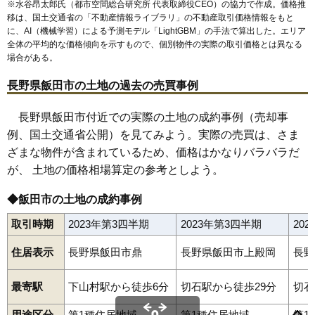
※水谷昂太郎氏（都市空間総合研究所 代表取締役CEO）の協力で作成。価格推
移は、国土交通省の「
不動産情報ライブラリ
」の不動産取引価格情報をもと
に、AI（機械学習）による予測モデル「LightGBM」の手法で算出した。エリア
全体の平均的な価格傾向を示すもので、個別物件の実際の取引価格とは異なる
場合がある。
長野県飯田市の土地の過去の売買事例
長野県飯田市付近での実際の土地の成約事例（売却事
例、国土交通省公開）を見てみよう。実際の売買は、さま
ざまな物件が含まれているため、価格はかなりバラバラだ
が、 土地の価格相場算定の参考としよう。
◆飯田市の土地の成約事例
取引時期
2023年第3四半期
2023年第3四半期
20
住居表示
長野県飯田市鼎
長野県飯田市上殿岡
長野
最寄駅
下山村駅から徒歩6分
切石駅から徒歩29分
切石
曙町
愛宕町
育良町
伊豆木
今宮町
追手町
大瀬木
大通
大休
鼎
上川路
上郷飯沼
上郷黒田
上郷別府
上殿岡
川路
北方
桐林
久米
用途区分
第1種住居地域
第1種住居地域
第1