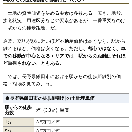
35
桐林
6.4万円
555万円
-3.1%
土地の資産価値を決める要素は多数ある。広さ、地形、
36
長野原
6.2万円
593万円
0.7%
接道状況、用途区分などの要素があるが、一番重要なのは
37
松尾明
5.6万円
504万円
-4.3%
「駅からの徒歩距離」だ。
38
座光寺
5.5万円
527万円
-3.9%
39
駄科
5.4万円
579万円
-6.2%
通常、立地が駅に近いほど不動産価格は高くなり、駅から
40
滝の沢
5.2万円
378万円
-3.5%
離れるほど、価格は安くなる。
ただし、都心ではなく、車
での移動が中心となるエリアでは、駅からの距離はそれほ
41
川路
5.1万円
474万円
-6.0%
ど重視されないこともある。
42
嶋
5.1万円
366万円
-5.2%
43
三日市場
4.8万円
620万円
-1.1%
では、長野県飯田市における駅からの徒歩距離別の価
44
中村
4.4万円
506万円
-3.0%
格・相場を見てみよう。
45
時又
4.4万円
420万円
-10.5%
◆長野県飯田市の徒歩距離別の土地坪単価
46
北方
4.4万円
483万円
-10.5%
47
大瀬木
4.2万円
418万円
-10.8%
駅からの徒歩
坪（3.3㎡）単価
分数
48
下殿岡
4.2万円
449万円
-3.9%
1分
8.9万円／坪
49
大休
4.0万円
430万円
-5.4%
5分
8.9万円／坪