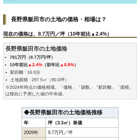
長野県飯田市の土地の価格・相場は？
長野県飯田市の土地の価格・相場は？
現在の価格は、8.7万円／坪（10年前比▲2.4%）
価格を詳細に分析しよう
現在の価格は、8.7万円／坪（10年前比▲2.4%）
駅からの徒歩距離で価格はどうなる？
長野県飯田市の土地価格
長野県飯田市の土地の過去の売買事例
781万円（8.7万円/坪）
公示地価はいくら
10年前比
▲2.4%
（前年比
▲0.8%
）
エリアの将来性を人口予想から検討しよう
駅距離 : 16.0分
自分の年収でいくらの不動産が買える？
土地面積 : 297.5㎡（90.0坪）
※2024年時点の価格相場。「価格」「築数」「駅距離」「面積」
は独自に予測した値の中央値。
◆長野県飯田市の土地価格推移
年
坪（3.3㎡）単価
2009年
9.7万円／坪