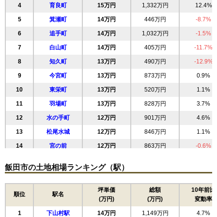
4
育良町
15万円
1,332万円
12.4%
5
箕瀬町
14万円
446万円
-8.7%
6
追手町
14万円
1,032万円
-1.5%
7
白山町
14万円
405万円
-11.7%
8
知久町
13万円
490万円
-12.9%
9
今宮町
13万円
873万円
0.9%
10
東栄町
13万円
520万円
1.1%
11
羽場町
13万円
828万円
3.7%
12
水の手町
12万円
901万円
4.6%
13
松尾水城
12万円
846万円
1.1%
14
宮の前
12万円
863万円
-0.6%
15
八幡町
12万円
1,081万円
1.8%
飯田市の土地相場ランキング（駅）
16
大門町
11万円
449万円
-7.9%
17
鼎
11万円
986万円
3.7%
坪単価
総額
10年前比
順位
駅名
(万円)
(万円)
変動率
18
上殿岡
11万円
1,099万円
9.0%
1
下山村駅
14万円
1,149万円
4.7%
19
小伝馬町
11万円
517万円
-9.9%