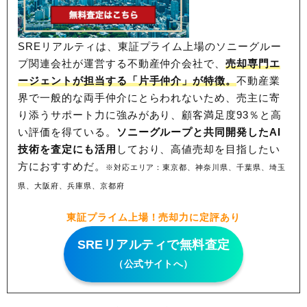
SREリアルティは、東証プライム上場のソニーグルー
プ関連会社が運営する不動産仲介会社で、
売却専門エ
ージェントが担当する「片手仲介」が特徴。
不動産業
界で一般的な両手仲介にとらわれないため、
売主に寄
り添うサポート力に強みがあり、顧客満足度93％と高
い評価を得ている。
ソニーグループと共同開発したAI
技術を査定にも活用
しており、高値売却を目指したい
方におすすめだ。
※対応エリア：東京都、神奈川県、千葉県、埼玉
県、大阪府、兵庫県、京都府
東証プライム上場！売却力に定評あり
SREリアルティで無料査定
（公式サイトへ）