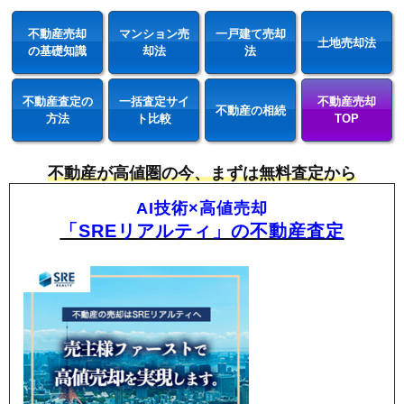
不動産売却
マンション売
一戸建て売却
土地売却法
の基礎知識
却法
法
不動産査定の
一括査定サイ
不動産売却
不動産の相続
方法
ト比較
TOP
不動産が高値圏の今、まずは無料査定から
AI技術×高値売却
「SREリアルティ」の不動産査定