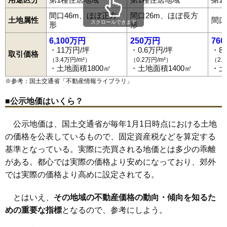
毛賀
小伝馬町
座光寺
嶋
下殿岡
下久堅
正永町
砂払町
大門町
天竜峡駅
川路駅
時又駅
駄科駅
毛賀駅
伊那八幡駅
下山村駅
高羽町
滝の沢
竹佐
駄科
龍江
立石
知久町
東栄町
通り町
時又
間口46m、ほぼ正方
間口26m、ほぼ長方
鼎駅
切石駅
飯田駅
桜町駅
伊那上郷駅
元善光寺駅
土地属性
間口
長野原
中村
白山町
白山通り
箱川
羽場
羽場町
本町
松尾
スクロールできます
形
形
松尾水城
松尾明
松川町
丸山町
水の手町
三日市場
箕瀬町
宮ノ上
宮の前
山本
八幡町
6,100万円
250万円
76
・11万円/坪
・0.6万円/坪
・8
取引価格
（3.4万円/m²）
（0.2万円/m²）
（2.
・土地面積1800㎡
・土地面積1400㎡
・土
※参考：国土交通省「
不動産情報ライブラリ
」
■公示地価はいくら？
公示地価は、国土交通省が毎年1月1日時点における土地
の価格を公表しているもので、固定資産税などを算定する
基準となっている。実際に売買される地価とは多少の乖離
がある。都心では実際の価格より安めになっており、郊外
では実際の価格より高めに設定されてる。
とはいえ、
その地域の不動産価格の動向・傾向を知るた
めの重要な指標
となるので、参考にしよう。