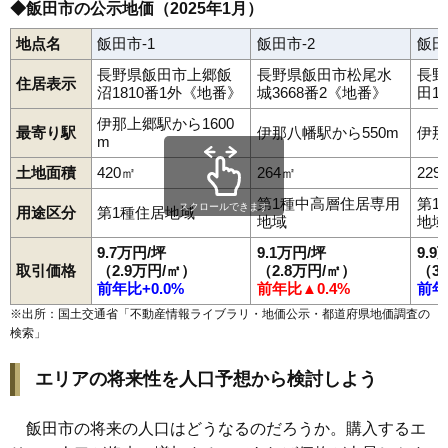
◆飯田市の公示地価（2025年1月）
地点名
飯田市-1
飯田市-2
飯田
長野県飯田市上郷飯
長野県飯田市松尾水
長野
住居表示
沼1810番1外《地番》
城3668番2《地番》
田1
伊那上郷駅から1600
最寄り駅
伊那八幡駅から550m
伊那
m
土地面積
420㎡
264㎡
229
第1種中高層住居専用
第1
スクロールできます
用途区分
第1種住居地域
地域
地域
9.7万円/坪
9.1万円/坪
9.9
取引価格
（2.9万円/㎡）
（2.8万円/㎡）
（3
前年比+0.0%
前年比▲0.4%
前年
※出所：国土交通省「
不動産情報ライブラリ・地価公示・都道府県地価調査の
検索
」
エリアの将来性を人口予想から検討しよう
飯田市の将来の人口はどうなるのだろうか。購入するエ