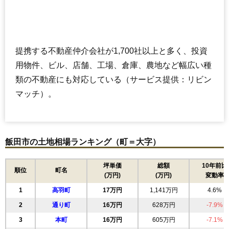
提携する不動産仲介会社が1,700社以上と多く、投資
用物件、ビル、店舗、工場、倉庫、農地など幅広い種
類の不動産にも対応している（サービス提供：リビン
マッチ）。
飯田市の土地相場ランキング（町＝大字）
坪単価
総額
10年前比
順位
町名
(万円)
(万円)
変動率
1
高羽町
17万円
1,141万円
4.6%
2
通り町
16万円
628万円
-7.9%
3
本町
16万円
605万円
-7.1%