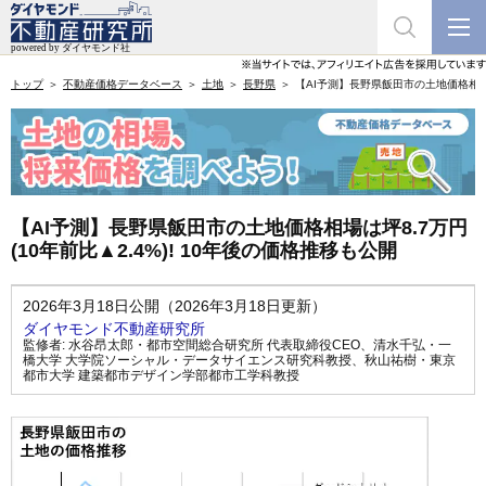
トップ
不動産価格データベース
土地
長野県
【AI予測】長野県飯田市の土地価格相場は坪
【AI予測】長野県飯田市の土地価格相場は坪8.7万円
(10年前比▲2.4%)! 10年後の価格推移も公開
2026年3月18日公開（2026年3月18日更新）
ダイヤモンド不動産研究所
監修者:
水谷昂太郎・都市空間総合研究所 代表取締役CEO
、
清水千弘・一
橋大学 大学院ソーシャル・データサイエンス研究科教授
、
秋山祐樹・東京
都市大学 建築都市デザイン学部都市工学科教授