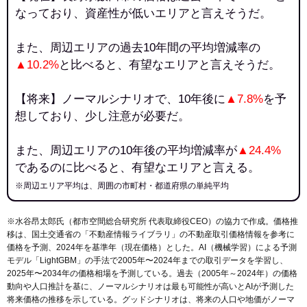
なっており、資産性が低いエリアと言えそうだ。
また、周辺エリアの過去10年間の平均増減率の
▲10.2%
と比べると、有望なエリアと言えそうだ。
【将来】ノーマルシナリオで、10年後に
▲7.8%
を予
想しており、少し注意が必要だ。
また、周辺エリアの10年後の平均増減率が
▲24.4%
であるのに比べると、有望なエリアと言える。
※周辺エリア平均は、周囲の市町村・都道府県の単純平均
※水谷昂太郎氏（都市空間総合研究所 代表取締役CEO）の協力で作成。価格推
移は、国土交通省の「
不動産情報ライブラリ
」の不動産取引価格情報を参考に
価格を予測、2024年を基準年（現在価格）とした。AI（機械学習）による予測
モデル「LightGBM」の手法で2005年〜2024年までの取引データを学習し、
2025年〜2034年の価格相場を予測している。過去（2005年～2024年）の価格
動向や人口推計を基に、ノーマルシナリオは最も可能性が高いとAIが予測した
将来価格の推移を示している。グッドシナリオは、将来の人口や地価がノーマ