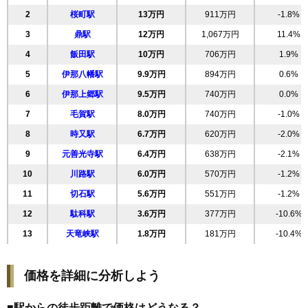
2
桜町駅
13万円
911万円
-1.8%
20
丸山町
11万円
846万円
1.9%
3
鼎駅
12万円
1,067万円
11.4%
21
上郷飯沼
11万円
947万円
4.4%
4
飯田駅
10万円
706万円
1.9%
22
白山通り
11万円
802万円
0.3%
5
伊那八幡駅
9.9万円
894万円
0.6%
23
曙町
10万円
930万円
2.8%
6
伊那上郷駅
9.5万円
740万円
0.0%
24
上郷別府
10万円
765万円
3.7%
7
毛賀駅
8.0万円
740万円
-1.0%
25
砂払町
9.8万円
761万円
-1.0%
8
時又駅
6.7万円
620万円
-2.0%
26
愛宕町
9.2万円
886万円
2.3%
9
元善光寺駅
6.4万円
638万円
-2.1%
27
松尾
9.2万円
828万円
-0.1%
10
川路駅
6.0万円
570万円
-1.2%
28
大通
9.2万円
257万円
-15.0%
11
切石駅
5.6万円
551万円
-1.2%
29
松川町
9.1万円
1,037万円
-3.6%
12
駄科駅
3.6万円
377万円
-10.6%
30
正永町
8.0万円
655万円
0.5%
13
天竜峡駅
1.8万円
181万円
-10.4%
31
宮ノ上
7.8万円
880万円
0.2%
32
上郷黒田
7.6万円
636万円
-9.5%
価格を詳細に分析しよう
33
羽場
7.2万円
693万円
-2.5%
34
毛賀
7.1万円
657万円
-4.3%
■駅からの徒歩距離で価格はどうなる？