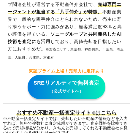
プ関連会社が運営する不動産仲介会社で、
売却専門エ
ージェントが担当する「片手仲介」が特徴。
不動産業
界で一般的な両手仲介にとらわれないため、
売主に寄
り添うサポート力に強みがあり、顧客満足度93％と高
い評価を得ている。
ソニーグループと共同開発したAI
技術を査定にも活用
しており、高値売却を目指したい
方におすすめだ。
※対応エリア：東京都、神奈川県、千葉県、埼玉
県、大阪府、兵庫県、京都府
東証プライム上場！売却力に定評あり
SREリアルティで無料査定
（公式サイトへ）
おすすめ不動産一括査定サイト
はこちら
※
※不動産一括査定サイトでは、売却したい不動産の情報などを入力
すれば、無料で複数社に査定依頼ができます。査定価格を比較でき
るので売却相場が分かり、きちんと売却してくれる不動産会社を見
つけやすくなる便利なサービスです。