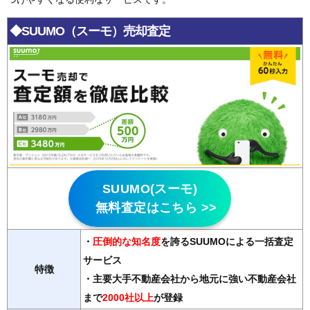
◆SUUMO（スーモ）売却査定
SUUMO(スーモ)
無料査定はこちら >>
・
圧倒的な知名度
を誇るSUUMOによる一括査定
サービス
特徴
・主要大手不動産会社から地元に強い不動産会社
まで
2000社以上
が登録