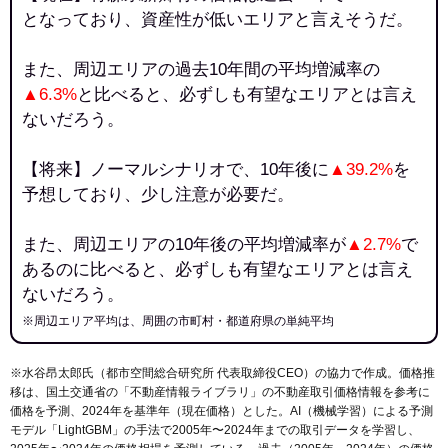
となっており、資産性が低いエリアと言えそうだ。
また、周辺エリアの過去10年間の平均増減率の
▲6.3%
と比べると、必ずしも有望なエリアとは言え
ないだろう。
【将来】ノーマルシナリオで、10年後に
▲39.2%
を
予想しており、少し注意が必要だ。
また、周辺エリアの10年後の平均増減率が
▲2.7%
で
あるのに比べると、必ずしも有望なエリアとは言え
ないだろう。
※周辺エリア平均は、周囲の市町村・都道府県の単純平均
※水谷昂太郎氏（都市空間総合研究所 代表取締役CEO）の協力で作成。価格推
移は、国土交通省の「
不動産情報ライブラリ
」の不動産取引価格情報を参考に
価格を予測、2024年を基準年（現在価格）とした。AI（機械学習）による予測
モデル「LightGBM」の手法で2005年〜2024年までの取引データを学習し、