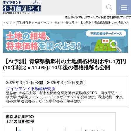
トップ
不動産価格データベース
土地
青森県
【AI予測】青森県新郷村の土地価格相場は坪
【AI予測】青森県新郷村の土地価格相場は坪1.1万円
(10年前比▲11.0%)! 10年後の価格推移も公開
2026年3月18日公開（2026年3月18日更新）
ダイヤモンド不動産研究所
監修者:
水谷昂太郎・都市空間総合研究所 代表取締役CEO
、
清水千弘・一
橋大学 大学院ソーシャル・データサイエンス研究科教授
、
秋山祐樹・東京
都市大学 建築都市デザイン学部都市工学科教授