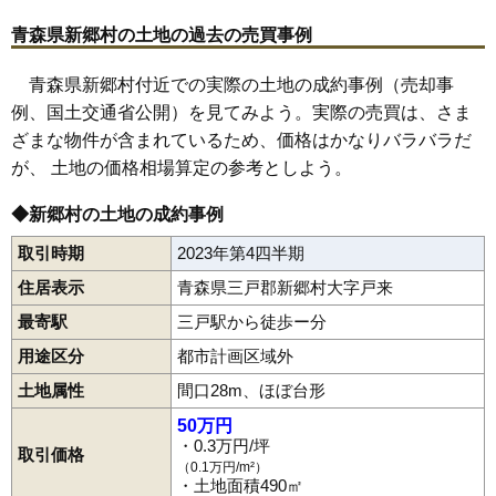
青森県新郷村の土地の過去の売買事例
青森県新郷村付近での実際の土地の成約事例（売却事
例、国土交通省公開）を見てみよう。実際の売買は、さま
ざまな物件が含まれているため、価格はかなりバラバラだ
が、 土地の価格相場算定の参考としよう。
◆新郷村の土地の成約事例
取引時期
2023年第4四半期
住居表示
青森県三戸郡新郷村大字戸来
最寄駅
三戸駅から徒歩ー分
用途区分
都市計画区域外
土地属性
間口28m、ほぼ台形
50万円
・0.3万円/坪
取引価格
（0.1万円/m²）
・土地面積490㎡