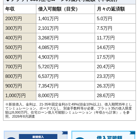
年収
借入可能額（目安）
月々の返済額
200万円
1,401万円
5.0万円
300万円
2,101万円
7.5万円
400万円
3,268万円
11.7万円
500万円
4,085万円
14.6万円
600万円
4,903万円
17.5万円
700万円
5,720万円
20.4万円
800万円
6,537万円
23.3万円
900万円
7,354万円
26.3万円
1,000万円
8,000万円
28.6万円
※新規借入。金利は、21-35年固定金利が2.49%(頭金10%以上)、借入期間35年とし
てシミュレーション。ボーナスなし、別途手数料等が必要。フラット35の借入限度
額は8,000万円。
住宅ローン借入可能額シミュレーション（年収から計算）
」を参
照。2026年8月調査