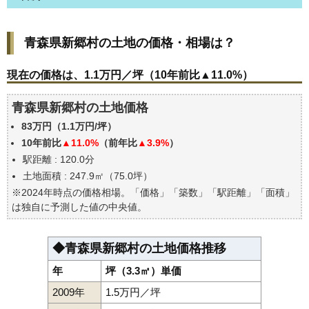
青森県新郷村の土地の価格・相場は？
青森県新郷村の土地の価格・相場は？
現在の価格は、1.1万円／坪（10年前比▲11.0%）
価格を詳細に分析しよう
現在の価格は、1.1万円／坪（10年前比▲11.0%）
駅からの徒歩距離で価格はどうなる？
青森県新郷村の土地価格
青森県新郷村の土地の過去の売買事例
83万円（1.1万円/坪）
エリアの将来性を人口予想から検討しよう
10年前比
▲11.0%
（前年比
▲3.9%
）
自分の年収でいくらの不動産が買える？
駅距離 : 120.0分
土地面積 : 247.9㎡（75.0坪）
※2024年時点の価格相場。「価格」「築数」「駅距離」「面積」
は独自に予測した値の中央値。
◆青森県新郷村の土地価格推移
年
坪（3.3㎡）単価
2009年
1.5万円／坪