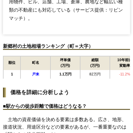
用物件、ビル、店舗、工場、倉庫、農地など幅広い種
類の不動産にも対応している（サービス提供：リビン
マッチ）。
新郷村の土地相場ランキング（町＝大字）
坪単価
総額
10年前比
順位
町名
(万円)
(万円)
変動率
1
戸来
1.1万円
82万円
-11.2%
価格を詳細に分析しよう
■駅からの徒歩距離で価格はどうなる？
土地の資産価値を決める要素は多数ある。広さ、地形、
接道状況、用途区分などの要素があるが、一番重要なのは