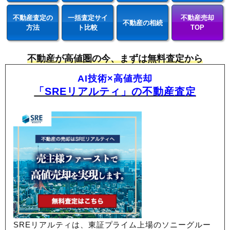
不動産査定の
一括査定サイ
不動産売却
不動産の相続
方法
ト比較
TOP
不動産が高値圏の今、まずは無料査定から
AI技術×高値売却
「SREリアルティ」の不動産査定
SREリアルティは、東証プライム上場のソニーグルー