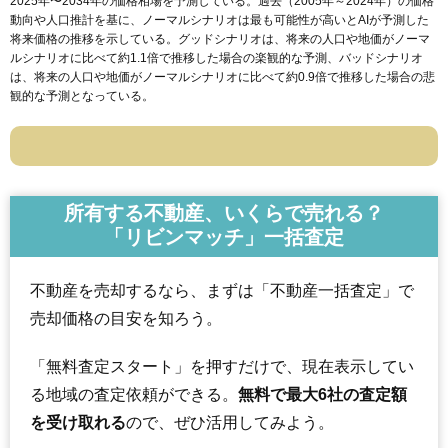
2025年〜2034年の価格相場を予測している。過去（2005年～2024年）の価格
動向や人口推計を基に、ノーマルシナリオは最も可能性が高いとAIが予測した
将来価格の推移を示している。グッドシナリオは、将来の人口や地価がノーマ
ルシナリオに比べて約1.1倍で推移した場合の楽観的な予測、バッドシナリオ
は、将来の人口や地価がノーマルシナリオに比べて約0.9倍で推移した場合の悲
観的な予測となっている。
所有する不動産、いくらで売れる？
「リビンマッチ」一括査定
不動産を売却するなら、まずは「不動産一括査定」で
売却価格の目安を知ろう。
「無料査定スタート」を押すだけで、現在表示してい
る地域の査定依頼ができる。
無料で最大6社の査定額
を受け取れる
ので、ぜひ活用してみよう。