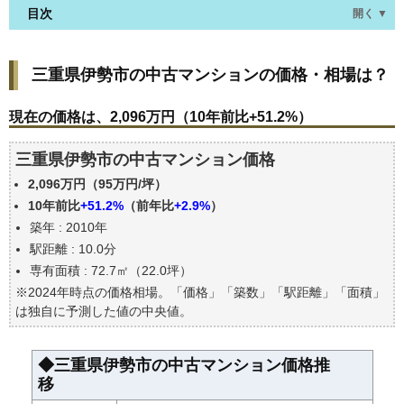
目次
開く ▼
三重県伊勢市の中古マンションの価格・相場は？
三重県伊勢市の中古マンションの価格・相場は？
現在の価格は、2,096万円（10年前比+51.2%）
価格を詳細に分析しよう
現在の価格は、2,096万円（10年前比+51.2%）
駅からの徒歩距離で価格はどうなる？
三重県伊勢市の中古マンション価格
築年数で価格はどうなる？
2,096万円（95万円/坪）
三重県伊勢市の中古マンションの過去の売買事例
10年前比
+51.2%
（前年比
+2.9%
）
公示地価はいくら
築年 : 2010年
エリアの将来性を人口予想から検討しよう
駅距離 : 10.0分
自分の年収でいくらの不動産が買える？
専有面積 : 72.7㎡（22.0坪）
※2024年時点の価格相場。「価格」「築数」「駅距離」「面積」
は独自に予測した値の中央値。
◆三重県伊勢市の中古マンション価格推
移