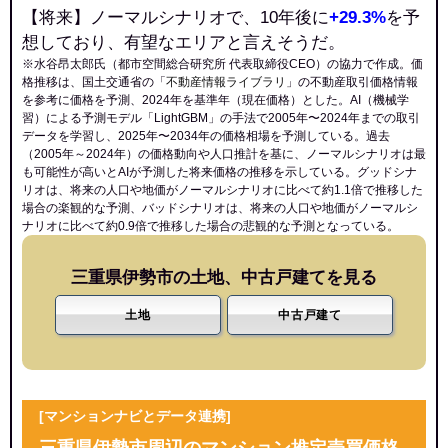
【将来】ノーマルシナリオで、10年後に
+29.3%
を予
想しており、有望なエリアと言えそうだ。
※水谷昂太郎氏（都市空間総合研究所 代表取締役CEO）の協力で作成。価
格推移は、国土交通省の「
不動産情報ライブラリ
」の不動産取引価格情報
を参考に価格を予測、2024年を基準年（現在価格）とした。AI（機械学
習）による予測モデル「LightGBM」の手法で2005年〜2024年までの取引
データを学習し、2025年〜2034年の価格相場を予測している。過去
（2005年～2024年）の価格動向や人口推計を基に、ノーマルシナリオは最
も可能性が高いとAIが予測した将来価格の推移を示している。グッドシナ
リオは、将来の人口や地価がノーマルシナリオに比べて約1.1倍で推移した
場合の楽観的な予測、バッドシナリオは、将来の人口や地価がノーマルシ
ナリオに比べて約0.9倍で推移した場合の悲観的な予測となっている。
三重県伊勢市の土地、中古戸建てを見る
土地
中古戸建て
[マンションナビとデータ連携]