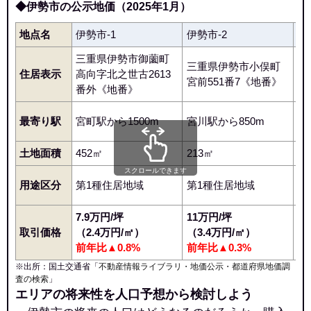
◆伊勢市の公示地価（2025年1月）
地点名
伊勢市-1
伊勢市-2
伊
三重県伊勢市御薗町
三重県伊勢市小俣町
三
住居表示
高向字北之世古2613
宮前551番7《地番》
19
番外《地番》
最寄り駅
宮町駅から1500m
宮川駅から850m
山
土地面積
452㎡
213㎡
1
スクロールできます
用途区分
第1種住居地域
第1種住居地域
第
7.9万円/坪
11万円/坪
1
取引価格
（2.4万円/㎡）
（3.4万円/㎡）
（
前年比▲0.8%
前年比▲0.3%
前
※出所：国土交通省「
不動産情報ライブラリ・地価公示・都道府県地価調
査の検索
」
エリアの将来性を人口予想から検討しよう