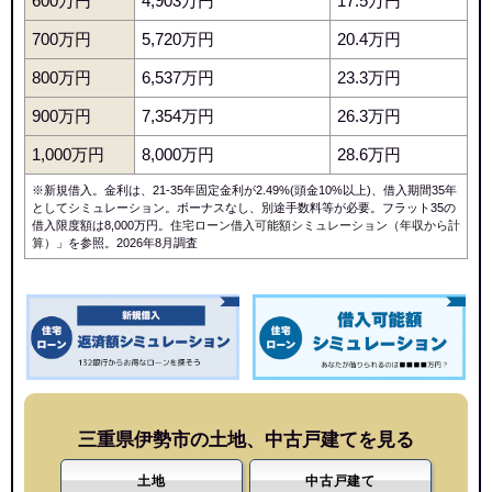
600万円
4,903万円
17.5万円
700万円
5,720万円
20.4万円
800万円
6,537万円
23.3万円
900万円
7,354万円
26.3万円
1,000万円
8,000万円
28.6万円
※新規借入。金利は、21-35年固定金利が2.49%(頭金10%以上)、借入期間35年
としてシミュレーション。ボーナスなし、別途手数料等が必要。フラット35の
借入限度額は8,000万円。
住宅ローン借入可能額シミュレーション（年収から計
算）
」を参照。2026年8月調査
三重県伊勢市の土地、中古戸建てを見る
土地
中古戸建て