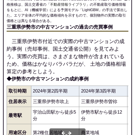
格推移は、国土交通省の「
不動産情報ライブラリ
」の不動産取引価格情報
岩渕
伊勢市駅
吹上
船江
宇治山田駅
をもとに、AI（機械学習）による予測モデル「LightGBM」の手法で算出し
た。エリア全体の平均的な価格傾向を示すもので、個別物件の実際の取引
価格とは異なる場合がある。
三重県伊勢市の中古マンションの過去の売買事例
三重県伊勢市付近での実際の中古マンションの成
約事例（売却事例、国土交通省公開）を見てみよ
う。実際の売買は、さまざまな物件が含まれている
ため、価格はかなりバラバラだが、 土地の価格相場
算定の参考としよう。
◆伊勢市の中古マンションの成約事例
取引時期
2024年第2四半期
2024年第3四半期
2
住居表示
三重県伊勢市吹上
三重県伊勢市曽祢
三
宇治山田駅から徒歩5
伊勢市駅から徒歩12
最寄駅
伊
分
分
用途区分
第2種住居地域
商業地域
第