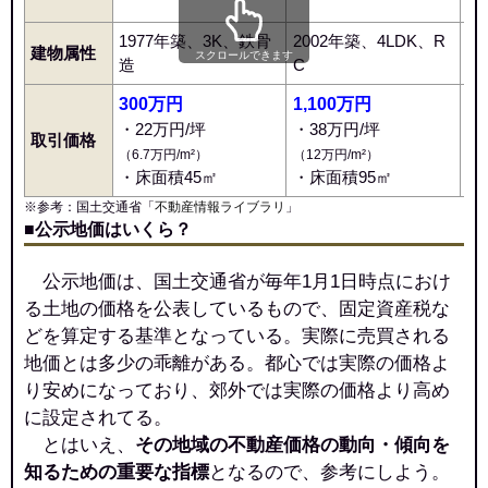
1977年築、3K、鉄骨
2002年築、4LDK、R
1
建物属性
スクロールできます
造
C
C
300万円
1,100万円
1
・22万円/坪
・38万円/坪
・
取引価格
（6.7万円/m²）
（12万円/m²）
（1
・床面積45㎡
・床面積95㎡
・
※参考：国土交通省「
不動産情報ライブラリ
」
■公示地価はいくら？
公示地価は、国土交通省が毎年1月1日時点におけ
る土地の価格を公表しているもので、固定資産税な
どを算定する基準となっている。実際に売買される
地価とは多少の乖離がある。都心では実際の価格よ
り安めになっており、郊外では実際の価格より高め
に設定されてる。
とはいえ、
その地域の不動産価格の動向・傾向を
知るための重要な指標
となるので、参考にしよう。