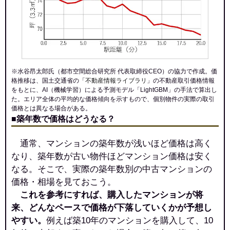
※水谷昂太郎氏（都市空間総合研究所 代表取締役CEO）の協力で作成。価
格推移は、国土交通省の「
不動産情報ライブラリ
」の不動産取引価格情報
をもとに、AI（機械学習）による予測モデル「LightGBM」の手法で算出し
た。エリア全体の平均的な価格傾向を示すもので、個別物件の実際の取引
価格とは異なる場合がある。
■築年数で価格はどうなる？
通常、マンションの築年数が浅いほど価格は高く
なり、築年数が古い物件ほどマンション価格は安く
なる。そこで、実際の築年数別の中古マンションの
価格・相場を見ておこう。
これを参考にすれば、購入したマンションが将
来、どんなペースで価格が下落していくかが予想し
やすい。
例えば築10年のマンションを購入して、10