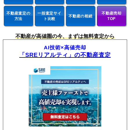
不動産査定の
一括査定サイ
不動産売却
不動産の相続
方法
ト比較
TOP
不動産が高値圏の今、まずは無料査定から
AI技術×高値売却
「SREリアルティ」の不動産査定