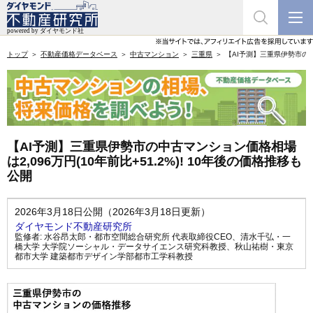
トップ
不動産価格データベース
中古マンション
三重県
【AI予測】三重県伊勢市の中古
【AI予測】三重県伊勢市の中古マンション価格相場
は2,096万円(10年前比+51.2%)! 10年後の価格推移も
公開
2026年3月18日公開（2026年3月18日更新）
ダイヤモンド不動産研究所
監修者:
水谷昂太郎・都市空間総合研究所 代表取締役CEO
、
清水千弘・一
橋大学 大学院ソーシャル・データサイエンス研究科教授
、
秋山祐樹・東京
都市大学 建築都市デザイン学部都市工学科教授