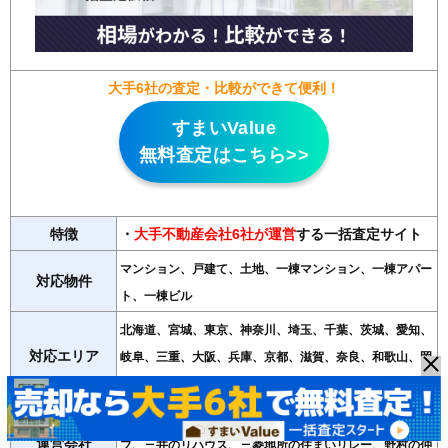
大手6社の査定・比較ができて便利！
すまいValue
無料査定はこちら>>
特徴
・
大手不動産会社6社が運営
する一括査定サイト
マンション、戸建て、土地、一棟マンション、一棟アパー
対応物件
ト、一棟ビル
北海道、宮城、東京、神奈川、埼玉、千葉、茨城、愛知、
対応エリア
岐阜、三重、大阪、兵庫、京都、滋賀、奈良、和歌山、岡
山、広島、福岡、佐賀
大手不動産会社6社（東急リバブル、住友不動産ステッ
運営会社
プ、三井のリハウス、三菱地所の住まいリレー、野村の仲