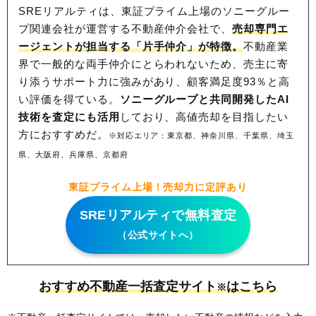
SREリアルティは、東証プライム上場のソニーグルー
プ関連会社が運営する不動産仲介会社で、
売却専門エ
ージェントが担当する「片手仲介」が特徴。
不動産業
界で一般的な両手仲介にとらわれないため、
売主に寄
り添うサポート力に強みがあり、顧客満足度93％と高
い評価を得ている。
ソニーグループと共同開発したAI
技術を査定にも活用
しており、高値売却を目指したい
方におすすめだ。
※対応エリア：東京都、神奈川県、千葉県、埼玉
県、大阪府、兵庫県、京都府
東証プライム上場！売却力に定評あり
SREリアルティで無料査定
（公式サイトへ）
おすすめ不動産一括査定サイト
はこちら
※