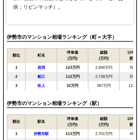
供：リビンマッチ）。
伊勢市のマンション相場ランキング（町＝大字）
坪単価
総額
10年前
順位
町名
(万円)
(万円)
変動
1
岩渕
123万円
2,946万円
58.1
2
船江
112万円
2,738万円
50.4
3
吹上
32万円
387万円
126.1
伊勢市のマンション相場ランキング（駅）
坪単価
総額
10年前
順位
駅名
(万円)
(万円)
変動
1
伊勢市駅
113万円
2,701万円
46.0