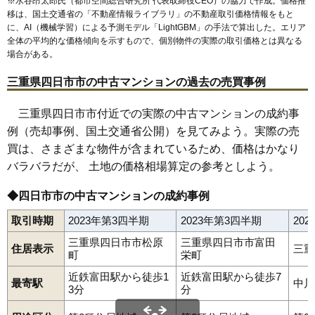
※水谷昂太郎氏（都市空間総合研究所 代表取締役CEO）の協力で作成。価格推
移は、国土交通省の「
不動産情報ライブラリ
」の不動産取引価格情報をもと
に、AI（機械学習）による予測モデル「LightGBM」の手法で算出した。エリア
全体の平均的な価格傾向を示すもので、個別物件の実際の取引価格とは異なる
場合がある。
三重県四日市市の中古マンションの過去の売買事例
三重県四日市市付近での実際の中古マンションの成約事
例（売却事例、国土交通省公開）を見てみよう。実際の売
買は、さまざまな物件が含まれているため、価格はかなり
バラバラだが、 土地の価格相場算定の参考としよう。
◆四日市市の中古マンションの成約事例
取引時期
2023年第3四半期
2023年第3四半期
20
三重県四日市市松原
三重県四日市市富田
住居表示
三重
町
栄町
近鉄富田駅から徒歩1
近鉄富田駅から徒歩7
最寄駅
中川
3分
分