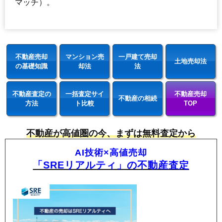
マッチ）。
不動産売却
マンション売
一戸建て売却
土地売却法
の基礎知識
却法
法
不動産査定の
一括査定サイ
不動産売却
不動産の相続
方法
ト比較
TOP
不動産が高値圏の今、まずは無料査定から
AI技術×高値売却
「SREリアルティ」の不動産査定