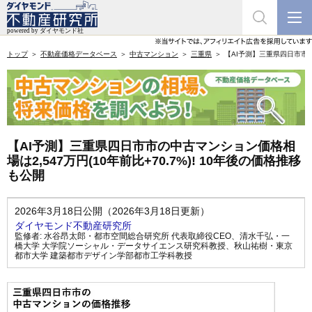
トップ
不動産価格データベース
中古マンション
三重県
【AI予測】三重県四日市市の中
【AI予測】三重県四日市市の中古マンション価格相
場は2,547万円(10年前比+70.7%)! 10年後の価格推移
も公開
2026年3月18日公開（2026年3月18日更新）
ダイヤモンド不動産研究所
監修者:
水谷昂太郎・都市空間総合研究所 代表取締役CEO
、
清水千弘・一
橋大学 大学院ソーシャル・データサイエンス研究科教授
、
秋山祐樹・東京
都市大学 建築都市デザイン学部都市工学科教授