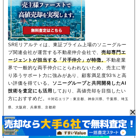
SREリアルティは、東証プライム上場のソニーグルー
プ関連会社が運営する不動産仲介会社で、
売却専門エ
ージェントが担当する「片手仲介」が特徴。
不動産業
界で一般的な両手仲介にとらわれないため、
売主に寄
り添うサポート力に強みがあり、顧客満足度93％と高
い評価を得ている。
ソニーグループと共同開発したAI
技術を査定にも活用
しており、高値売却を目指したい
方におすすめだ。
※対応エリア：東京都、神奈川県、千葉県、埼玉
県、大阪府、兵庫県、京都府
東証プライム上場！売却力に定評あり
SREリアルティで無料査定