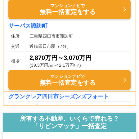
マンションナビで
無料一括査定をする
サーパス諏訪町
住所
三重県四日市市諏訪町
交通
近鉄四日市駅（7分）
2,870万円～3,070万円
相場
(39.3万円/㎡~42.1万円/㎡)
マンションナビで
無料一括査定をする
グランクレア四日市シーズンズフォート
住所
三重県四日市市久保田1丁目
交通
所有する不動産、いくらで売れる？
「リビンマッチ」一括査定
4,190万円～4,490万円
相場
(53.0万円/㎡~56.8万円/㎡)