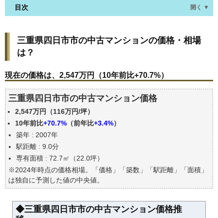
目次
開く ▼
三重県四日市市の中古マンションの価格・相場は？
三重県四日市市の中古マンションの価格・相場
現在の価格は、2,547万円（10年前比+70.7%）
は？
価格を詳細に分析しよう
駅からの徒歩距離で価格はどうなる？
現在の価格は、2,547万円（10年前比+70.7%）
築年数で価格はどうなる？
三重県四日市市の中古マンション価格
三重県四日市市の中古マンションの過去の売買事例
2,547万円（116万円/坪）
公示地価はいくら
10年前比
+70.7%
（前年比
+3.4%
）
エリアの将来性を人口予想から検討しよう
築年 : 2007年
自分の年収でいくらの不動産が買える？
駅距離 : 9.0分
専有面積 : 72.7㎡（22.0坪）
※2024年時点の価格相場。「価格」「築数」「駅距離」「面積」
は独自に予測した値の中央値。
◆三重県四日市市の中古マンション価格推