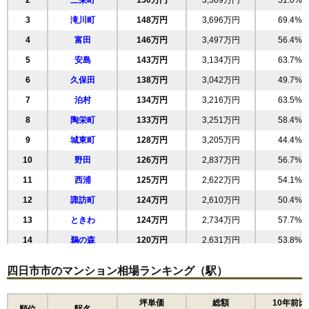
2
三栄町
150万円
3,309万円
51.0%
(28.8万円/㎡~31.2万円/㎡)
3
滝川町
148万円
3,696万円
69.4%
マンションナビで
4
富田
無料一括査定をする
146万円
3,497万円
56.4%
5
安島
143万円
3,134万円
63.7%
ダイアパレス四日市久保田
6
久保田
138万円
3,042万円
49.7%
住所
三重県四日市市久保田1丁目
7
泊村
134万円
3,216万円
63.5%
交通
近鉄四日市駅（12分）
8
陶栄町
133万円
3,251万円
58.4%
9
城東町
128万円
3,205万円
44.4%
2,790万円～2,990万円
相場
10
野田
126万円
2,837万円
56.7%
(32.8万円/㎡~35.2万円/㎡)
11
西浦
125万円
2,622万円
54.1%
マンションナビで
無料一括査定をする
12
諏訪町
124万円
2,610万円
50.4%
13
ときわ
124万円
2,734万円
57.7%
ラヴァンス四日市
14
鵜の森
120万円
2,631万円
53.8%
住所
三重県四日市市諏訪町
15
芝田
116万円
2,791万円
65.3%
四日市市のマンション相場ランキング（駅）
交通
近鉄四日市駅（7分）、四日市駅（10分）
16
天カ須賀
113万円
2,368万円
57.1%
2,740万円～2,940万円
17
沖の島町
102万円
1,946万円
84.3%
坪単価
総額
10年前比