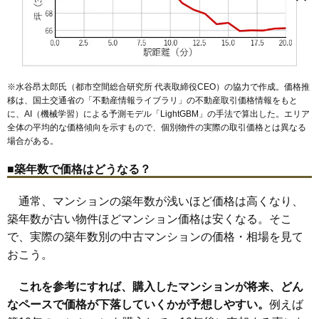
九の城町
富田駅
四日市駅
久保田
三栄町
近鉄四日市駅
芝田
下之宮町
中川原駅
城北町
伊勢松本駅
城東町
住吉町
1,550万円～1,750万円
相場
諏訪栄町
あすなろう四日市駅
諏訪町
平町
滝川町
泊駅
追分駅
中部
陶栄町
内部駅
ときわ
近鉄富田駅
泊村
富田
霞ケ浦駅
(19.4万円/㎡~21.9万円/㎡)
中川原
阿倉川駅
西浦
川原町駅
西松本町
新正駅
野田
万古町
日永
富士町
堀木
前田町
三ツ谷東町
元新町
安島
マンションナビで
無料一括査定をする
※水谷昂太郎氏（都市空間総合研究所 代表取締役CEO）の協力で作成。価格推
グランコート四日市駅前
移は、国土交通省の「
不動産情報ライブラリ
」の不動産取引価格情報をもと
に、AI（機械学習）による予測モデル「LightGBM」の手法で算出した。エリア
住所
三重県四日市市栄町
全体の平均的な価格傾向を示すもので、個別物件の実際の取引価格とは異なる
場合がある。
交通
四日市駅（3分）、近鉄四日市駅（12分）
■築年数で価格はどうなる？
3,040万円～3,340万円
相場
(36.2万円/㎡~39.8万円/㎡)
通常、マンションの築年数が浅いほど価格は高くなり、
マンションナビで
築年数が古い物件ほどマンション価格は安くなる。そこ
無料一括査定をする
で、実際の築年数別の中古マンションの価格・相場を見て
おこう。
パストラルハイム阿倉川
住所
三重県四日市市阿倉川町
これを参考にすれば、購入したマンションが将来、どん
なペースで価格が下落していくかが予想しやすい。
例えば
交通
阿倉川駅（4分）