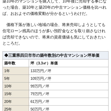
築10年のマンションを購入して、10年後に売却する事にな
1,360万円～1,560万円
った場合、築10年と築20年の中古マンション価格を比べれ
相場
(17.2万円/㎡~19.7万円/㎡)
ば、おおよその価格変動が分かるというわけだ。
マンションナビで
価格下落が激しい地域の場合、将来売却しようとしても
無料一括査定をする
住宅ローン残高のほうが多い預貯金などを取り崩さなけれ
藤和シティコープ富洲原
ば売却できないので、将来の資産価値も気にしておきたい
ところだ。
住所
三重県四日市市平町
交通
川越富洲原駅（7分）
◆三重県四日市市の築年数別の中古マンション坪単価
870万円～970万円
築年数
坪（3.3㎡）単価
相場
(12.8万円/㎡~14.3万円/㎡)
1年
133万円／坪
マンションナビで
5年
109万円／坪
無料一括査定をする
10年
99万円／坪
プレサンスロジェ四日市駅前
15年
79万円／坪
住所
三重県四日市市栄町
20年
61万円／坪
25年
50万円／坪
交通