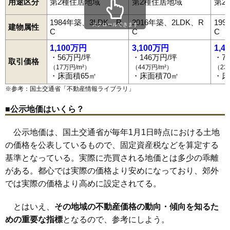
用途区分
第2種住居地域
第2種住居地域
第2
1984年築、3LDK、R
2016年築、2LDK、R
19
スクロールできます
建物属性
C
C
C
1,100万円
3,100万円
1,4
・56万円/坪
・146万円/坪
・7
取引価格
（17万円/m²）
（44万円/m²）
（23
・床面積65㎡
・床面積70㎡
・床
※参考：国土交通省「
不動産情報ライブラリ
」
■公示地価はいくら？
公示地価は、国土交通省が毎年1月1日時点における土地
の価格を公表しているもので、固定資産税などを算定する
基準となっている。実際に売買される地価とは多少の乖離
がある。都心では実際の価格より安めになっており、郊外
では実際の価格より高めに設定されてる。
とはいえ、
その地域の不動産価格の動向・傾向を知るた
めの重要な指標
となるので、参考にしよう。