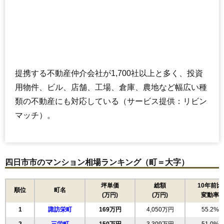
マンションナビで
無料一括査定をする
プレサンスロジェ四日市諏訪町
住所
三重県四日市市諏訪町
提携する不動産仲介会社が1,700社以上と多く、投資
交通
用物件、ビル、店舗、工場、倉庫、農地など幅広い種
5,350万円～5,750万円
類の不動産にも対応している（サービス提供：リビン
相場
(65.2万円/㎡~70.1万円/㎡)
マッチ）。
マンションナビで
無料一括査定をする
四日市市のマンション相場ランキング（町＝大字）
ライオンズマンション四日市城東町
住所
三重県四日市市城東町
坪単価
総額
10年前比
順位
町名
(万円)
(万円)
変動率
交通
赤堀駅（5分）、近鉄四日市駅（15分）
1
諏訪栄町
169万円
4,050万円
55.2%
2,480万円～2,680万円
相場