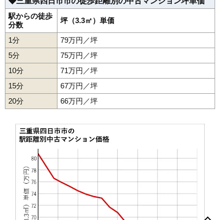
◆三重県四日市市の徒歩距離別の中古マンション坪単価
1,040万円～1,240万円
相場
(14.2万円/㎡~17.0万円/㎡)
駅からの徒歩
坪（3.3㎡）単価
分数
マンションナビで
1分
79万円／坪
無料一括査定をする
5分
75万円／坪
四日市レックスマンション
10分
71万円／坪
住所
三重県四日市市十七軒町
15分
67万円／坪
交通
新正駅（7分）、近鉄四日市駅（15分）
20分
66万円／坪
2,340万円～2,540万円
相場
(24.4万円/㎡~26.5万円/㎡)
マンションナビで
無料一括査定をする
ファミール四日市
住所
三重県四日市市中部
交通
近鉄四日市駅（11分）
阿倉川町
天カ須賀
釆女町
鵜の森
沖の島町
川原町
北浜田町