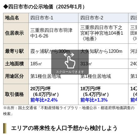
◆四日市市の公示地価（2025年1月）
地点名
四日市市-1
四日市市-2
四日
三重県四日市市下之
三重
三重県四日市市羽津
住居表示
宮町字神宮地104番1
田町
中1-6-26
《地番》
《地
最寄り駅
霞ヶ浦駅から300m
大矢知駅から1200m
河原
土地面積
185㎡
313㎡
240
スクロールできます
用途区分
第1種住居地域
第1種住居地域
第1
20万円/坪
18万円/坪
14
取引価格
（6.0万円/㎡）
（5.4万円/㎡）
（4
前年比+2.4%
前年比+1.3%
前年
※出所：国土交通省「
不動産情報ライブラリ・地価公示・都道府県地価調査の
検索
」
エリアの将来性を人口予想から検討しよう