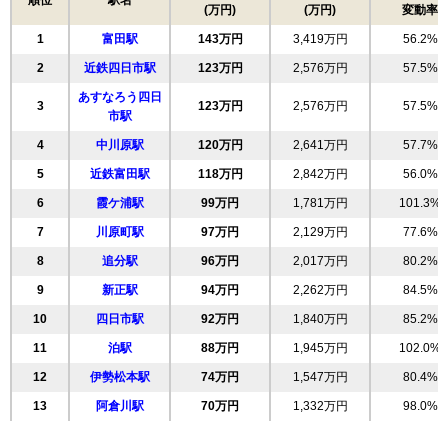
相場
順位
駅名
(万円)
(万円)
変動率
(31.9万円/㎡~34.2万円/㎡)
18
堀木
100万円
2,090万円
80.9%
1
富田駅
143万円
3,419万円
56.2%
19
富士町
98万円
1,762万円
102.7%
マンションナビで
無料一括査定をする
2
近鉄四日市駅
123万円
2,576万円
57.5%
20
九の城町
97万円
2,028万円
90.6%
あすなろう四日
21
前田町
96万円
2,017万円
80.2%
3
123万円
2,576万円
57.5%
野村四日市ヒルズ
市駅
22
城北町
93万円
1,995万円
80.1%
4
中川原駅
120万円
2,641万円
57.7%
住所
三重県四日市市諏訪町
23
平町
91万円
1,824万円
111.0%
5
近鉄富田駅
118万円
2,842万円
56.0%
交通
近鉄四日市駅（7分）
24
元新町
86万円
1,883万円
68.0%
6
霞ケ浦駅
99万円
1,781万円
101.3%
2,360万円～2,560万円
25
中部
84万円
1,601万円
76.8%
相場
7
川原町駅
97万円
2,129万円
77.6%
(29.5万円/㎡~32.0万円/㎡)
26
阿倉川町
83万円
1,580万円
79.5%
8
追分駅
96万円
2,017万円
80.2%
27
住吉町
マンションナビで
83万円
1,817万円
75.1%
9
新正駅
94万円
2,262万円
84.5%
無料一括査定をする
28
中川原
78万円
1,644万円
76.6%
10
四日市駅
92万円
1,840万円
85.2%
29
西松本町
74万円
1,547万円
80.4%
エスポア四日市
11
泊駅
88万円
1,945万円
102.0%
30
日永
73万円
1,599万円
83.2%
住所
三重県四日市市中部
12
伊勢松本駅
74万円
1,547万円
80.4%
31
北浜田町
72万円
1,358万円
59.0%
13
阿倉川駅
70万円
1,332万円
98.0%
交通
近鉄四日市駅（12分）
32
万古町
67万円
1,618万円
98.2%
14
内部駅
63万円
1,381万円
112.8%
1,110万円～1,310万円