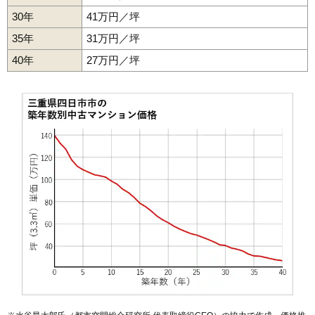
30年
41万円／坪
3,930万円～4,230万円
相場
35年
31万円／坪
(49.7万円/㎡~53.5万円/㎡)
40年
27万円／坪
マンションナビで
無料一括査定をする
ロイヤル東海西町
住所
三重県四日市市西町
交通
近鉄四日市駅（12分）
2,450万円～2,650万円
相場
(28.2万円/㎡~30.5万円/㎡)
マンションナビで
無料一括査定をする