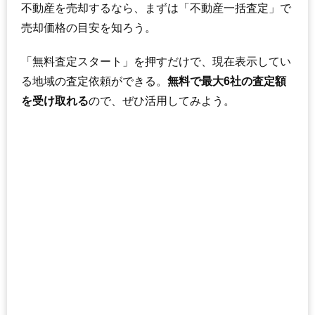
不動産を売却するなら、まずは「不動産一括査定」で
マンションナビで
売却価格の目安を知ろう。
無料一括査定をする
「無料査定スタート」を押すだけで、現在表示してい
サンマンションアトレ諏訪新道
る地域の査定依頼ができる。
無料で最大6社の査定額
住所
三重県四日市市諏訪町
を受け取れる
ので、ぜひ活用してみよう。
交通
近鉄四日市駅（7分）
2,070万円～2,270万円
相場
(26.2万円/㎡~28.7万円/㎡)
マンションナビで
無料一括査定をする
プレサンスロジェ四日市諏訪町II
住所
三重県四日市市諏訪町
交通
近鉄四日市駅（6分）
2,940万円～3,240万円
相場
(75.4万円/㎡~83.1万円/㎡)