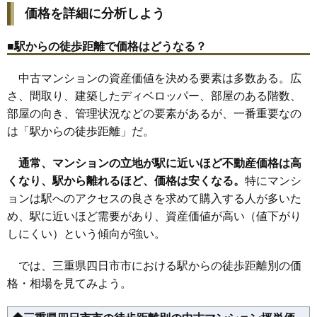
33
川原町
67万円
1,413万円
65.8%
相場
価格を詳細に分析しよう
(13.9万円/㎡~16.4万円/㎡)
34
釆女町
63万円
1,382万円
112.2%
マンションナビで
35
下之宮町
60万円
1,261万円
53.6%
■駅からの徒歩距離で価格はどうなる？
無料一括査定をする
36
三ツ谷東町
55万円
1,043万円
65.1%
中古マンションの資産価値を決める要素は多数ある。広
中部マンション
さ、間取り、建築したディベロッパー、部屋のある階数、
住所
三重県四日市市中部
部屋の向き、管理状況などの要素があるが、一番重要なの
は「駅からの徒歩距離」だ。
交通
近鉄四日市駅（10分）
930万円～1,130万円
通常、マンションの立地が駅に近いほど不動産価格は高
相場
(11.9万円/㎡~14.5万円/㎡)
くなり、駅から離れるほど、価格は安くなる。
特にマンシ
ョンは駅へのアクセスの良さを求めて購入する人が多いた
マンションナビで
無料一括査定をする
め、駅に近いほど需要があり、資産価値が高い（値下がり
しにくい）という傾向が強い。
ラウムズ富洲原
では、三重県四日市市における駅からの徒歩距離別の価
住所
三重県四日市市平町
格・相場を見てみよう。
交通
川越富洲原駅（6分）