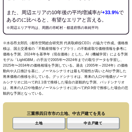
また、周辺エリアの10年後の平均増減率が
+33.9%
で
あるのに比べると、有望なエリアと言える。
※周辺エリア平均は、周囲の市町村・都道府県の単純平均
※水谷昂太郎氏（都市空間総合研究所 代表取締役CEO）の協力で作成。価格推
移は、国土交通省の「
不動産情報ライブラリ
」の不動産取引価格情報を参考に
価格を予測、2024年を基準年（現在価格）とした。AI（機械学習）による予測
モデル「LightGBM」の手法で2005年〜2024年までの取引データを学習し、
2025年〜2034年の価格相場を予測している。過去（2005年～2024年）の価格
動向や人口推計を基に、ノーマルシナリオは最も可能性が高いとAIが予測した
将来価格の推移を示している。グッドシナリオは、将来の人口や地価がノーマ
ルシナリオに比べて約1.1倍で推移した場合の楽観的な予測、バッドシナリオ
は、将来の人口や地価がノーマルシナリオに比べて約0.9倍で推移した場合の悲
観的な予測となっている。
三重県四日市市の土地、中古戸建てを見る
土地
中古戸建て