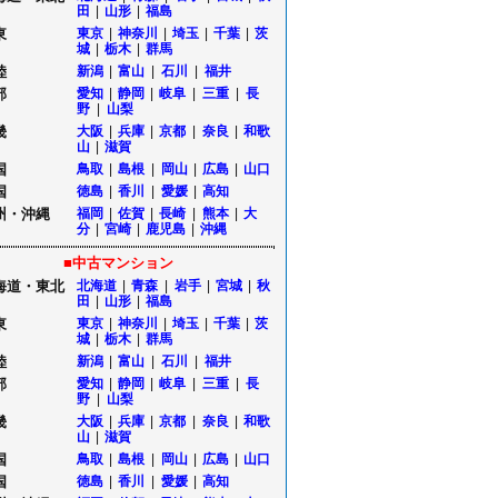
田
|
山形
|
福島
東
東京
|
神奈川
|
埼玉
|
千葉
|
茨
城
|
栃木
|
群馬
陸
新潟
|
富山
|
石川
|
福井
部
愛知
|
静岡
|
岐阜
|
三重
|
長
野
|
山梨
畿
大阪
|
兵庫
|
京都
|
奈良
|
和歌
山
|
滋賀
国
鳥取
|
島根
|
岡山
|
広島
|
山口
国
徳島
|
香川
|
愛媛
|
高知
州・沖縄
福岡
|
佐賀
|
長崎
|
熊本
|
大
分
|
宮崎
|
鹿児島
|
沖縄
■中古マンション
海道・東北
北海道
|
青森
|
岩手
|
宮城
|
秋
田
|
山形
|
福島
東
東京
|
神奈川
|
埼玉
|
千葉
|
茨
城
|
栃木
|
群馬
陸
新潟
|
富山
|
石川
|
福井
部
愛知
|
静岡
|
岐阜
|
三重
|
長
野
|
山梨
畿
大阪
|
兵庫
|
京都
|
奈良
|
和歌
山
|
滋賀
国
鳥取
|
島根
|
岡山
|
広島
|
山口
国
徳島
|
香川
|
愛媛
|
高知