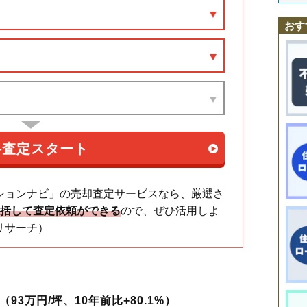
富田駅
四日市駅
近鉄四日市駅
中川原駅
伊勢松本駅
久保田
三栄町
芝田
下之宮町
城北町
城東町
住吉町
諏訪栄町
諏訪町
あすなろう四日市駅
泊駅
追分駅
内部駅
近鉄富田駅
霞ケ浦駅
平町
滝川町
中部
陶栄町
ときわ
泊村
富田
中川原
西浦
西松本町
野田
おす
阿倉川駅
川原町駅
新正駅
万古町
日永
富士町
堀木
前田町
三ツ谷東町
元新町
安島
ションナビ」の売却査定サービスなら、厳選さ
一括して査定依頼ができる
ので、ぜひ活用しよ
リサーチ）
93万円/坪、10年前比+80.1%）