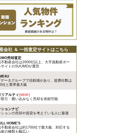
産会社 ＆ 一括査定サイトはこちら
UMO売却査定
載不動産会社は2000社以上、大手負動産ポー
ルサイトのSUUMOが運営
ME4U
TTデータグループで信頼感があり、提携社数は
00社と業界最大級
REリアルティ
[NEW!]
手取引・囲い込みなく売却を依頼可能
ンションナビ
ンションの売却や賃貸を考えている人に最適
ULL HOME'S
載不動産会社は約1700社で最大級、対応する
動産の種類も幅広い