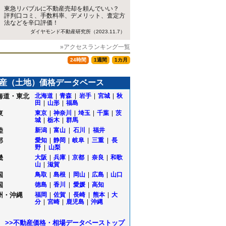
東急リバブルに不動産売却を頼んでいい？
評判口コミ、手数料率、デメリット、査定方
法などを辛口評価！
ダイヤモンド不動産研究所（2023.11.7）
»アクセスランキング一覧
24時間
1週間
1カ月
産（土地）価格データベース
海道・東北
北海道
|
青森
|
岩手
|
宮城
|
秋
田
|
山形
|
福島
東
東京
|
神奈川
|
埼玉
|
千葉
|
茨
城
|
栃木
|
群馬
陸
新潟
|
富山
|
石川
|
福井
部
愛知
|
静岡
|
岐阜
|
三重
|
長
野
|
山梨
畿
大阪
|
兵庫
|
京都
|
奈良
|
和歌
山
|
滋賀
国
鳥取
|
島根
|
岡山
|
広島
|
山口
国
徳島
|
香川
|
愛媛
|
高知
州・沖縄
福岡
|
佐賀
|
長崎
|
熊本
|
大
分
|
宮崎
|
鹿児島
|
沖縄
>>不動産価格・相場データベーストップ
町