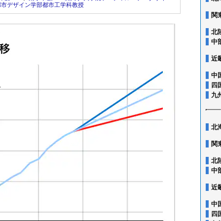
都市デザイン学部都市工学科教授
関
北
中
近
中
四
九
北
関
北
中
近
中
四