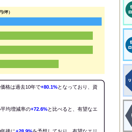
円/坪）
価格は過去10年で
+80.1%
となっており、資
。
の平均増減率の
+72.6%
と比べると、有望なエ
0年後に
+28.9%
を予想しており、有望なエリ