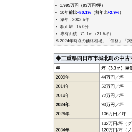
三重県四日市市城北町の中古マ
1,995万円（93万円/坪）
公示地価はいくら
10年前比
+80.1%
（前年比
+2.9%
）
エリアの将来性を人口予想から
築年 : 2003.5年
自分の年収でいくらの不動産が
駅距離 : 15.0分
専有面積 : 71.1㎡（21.5坪）
※2024年時点の価格相場。「価格」「
◆三重県四日市市城北町の中古
年
坪（3.3㎡）単
2009年
44万円／坪
2014年
52万円／坪
2019年
72万円／坪
2024年
93万円／坪
2029年
106万円／坪
132万円/坪（
2034年
120万円/坪