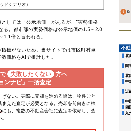
バッドシナリオ）
としては「公示地価」があるが、"実勢価格
る。都市部の実勢価格は公示地価の1.5～2.0
～1.1倍と言われる。
不動
指標がないため、当サイトでは市区町村単
北
勢価格をAIで推計した。
関
で
失敗したくない
方へ
北
ョンナビ」一括査定
中
近
すぎない。実際に売却を進める際は、物件ごと
中
踏まえた査定が必要となる。売却を前向きに検
四
め
にも、複数の不動産会社に査定を依頼し、査
九
い。
阿倉川町
天カ須賀
釆女町
鵜の森
沖の島町
川原町
北浜田町
九の城