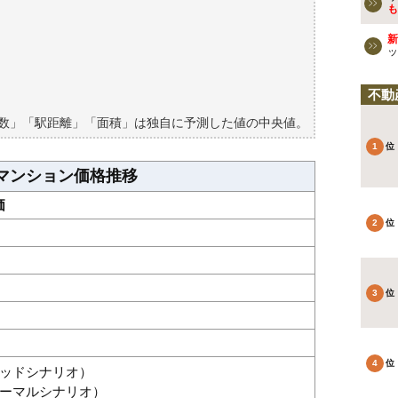
ンションの過去の売買事例
も
新
検討しよう
ッ
買える？
不動
築数」「駅距離」「面積」は独自に予測した値の中央値。
マンション価格推移
価
グッドシナリオ）
（ノーマルシナリオ）