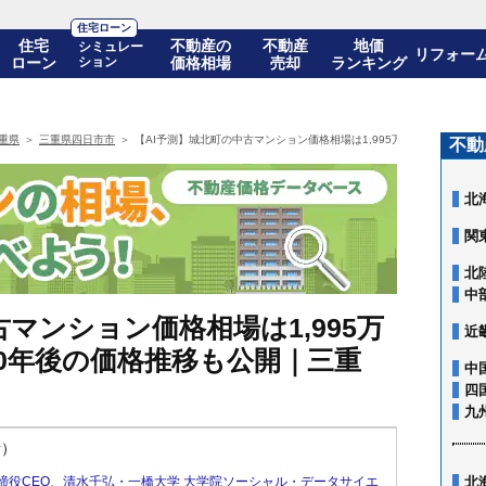
住宅ローン
住宅
不動産の
不動産
地価
シミュレー
リフォー
ローン
ション
価格相場
売却
ランキング
重県
三重県四日市市
【AI予測】城北町の中古マンション価格相場は1,995万円(10年前比+80
不動
北
関
北
中
マンション価格相場は1,995万
近
)! 10年後の価格推移も公開｜三重
中
四
九
新）
締役CEO
、
清水千弘・一橋大学 大学院ソーシャル・データサイエ
北