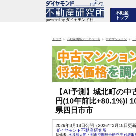
不動産
トップ
トップ
不動産価格データベース
中古マンション
三
【AI予測】城北町の中古
円(10年前比+80.1%
県四日市市
2026年3月18日公開（2026年3月18日更
ダイヤモンド不動産研究所
監修者:
水谷昂太郎・都市空間総合研究所 代表取