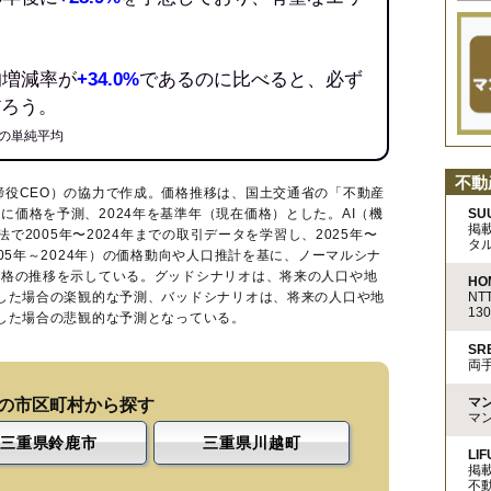
均増減率が
+34.0%
であるのに比べると、必ず
だろう。
の単純平均
不動
締役CEO）の協力で作成。価格推移は、国土交通省の「
不動産
SU
に価格を予測、2024年を基準年（現在価格）とした。AI（機
掲
法で2005年〜2024年までの取引データを学習し、2025年〜
タ
005年～2024年）の価格動向や人口推計を基に、ノーマルシナ
価格の推移を示している。グッドシナリオは、将来の人口や地
HO
N
移した場合の楽観的な予測、バッドシナリオは、将来の人口や地
13
移した場合の悲観的な予測となっている。
S
両
マ
の市区町村から探す
マ
三重県鈴鹿市
三重県川越町
LIF
掲
不