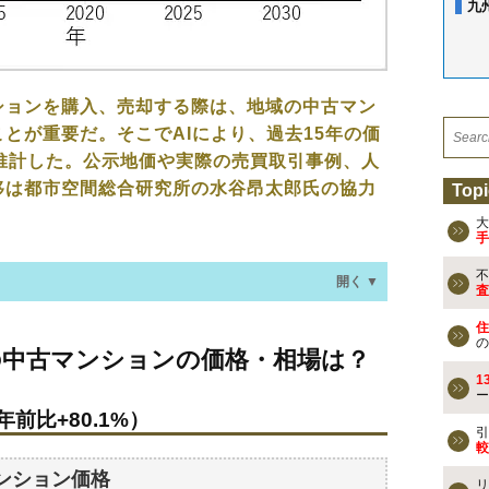
九
ションを購入、売却する際は、地域の中古マン
とが重要だ。そこでAIにより、過去15年の価
推計した。公示地価や実際の売買取引事例、人
移は都市空間総合研究所の水谷昂太郎氏の協力
Topi
大
手
不
開く ▼
査
住
ンションの価格・相場は？
の
の中古マンションの価格・相場は？
年前比+80.1%）
1
ー
年前比+80.1%）
なる？
引
較
ンション価格
リ