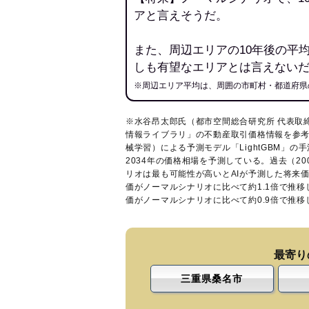
アと言えそうだ。
また、周辺エリアの10年後の平
しも有望なエリアとは言えない
※周辺エリア平均は、周囲の市町村・都道府県
※水谷昂太郎氏（都市空間総合研究所 代表取
情報ライブラリ
」の不動産取引価格情報を参考
械学習）による予測モデル「LightGBM」の手
2034年の価格相場を予測している。過去（2
リオは最も可能性が高いとAIが予測した将来
価がノーマルシナリオに比べて約1.1倍で推
価がノーマルシナリオに比べて約0.9倍で推
最寄り
三重県桑名市