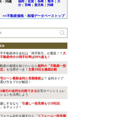
州・沖縄
福岡
|
佐賀
|
長崎
|
熊本
|
大
分
|
宮崎
|
鹿児島
|
沖縄
>>不動産価格・相場データベーストップ
cs
手不動産仲介会社は「両手取引」が蔓延！？
大
不動産仲介の両手比率は50%超も！
動産の相場を知りたいなら
無料の「不動産一括
定」
を活用すべき！
主要19社を徹底比較
宅ローン最新金利と長期推移
は？ 金利タイプ
選び方をプロが解説！
32銀行の金利を比較できる
住宅ローンシミュレ
ションを活用しよう
越しするなら「
引越し一括見積もり10社比
」をチェック！
フォーム会社を探すなら「
リフォーム一括見積