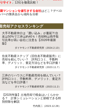
りサイト
」12社を徹底比較！
築マンションを値引きする会社
はどこ？デベロ
パーの懐具合から傾向を分析
産売却アクセスランキング
大手不動産仲介は「囲い込み」が蔓延?! 住
友は50%で三井は約40％！売却時は両手取
引比率が高い会社に注意を【2026年最新
版】
ダイヤモンド不動産研究所（2024.2.13）
住友不動産ステップ（旧住友不動産販売）に
売却を頼んでいい？ 評判口コミ、手数料
率、デメリット、査定方法などを辛口評価！
ダイヤモンド不動産研究所（2023.11.7）
三井のリハウスに不動産売却を頼んでいい？
評判口コミ、手数料率、デメリット、査定方
法などを辛口評価！
ダイヤモンド不動産研究所（2023.11.2）
【2026年版】土地売却で税金はいくらかか
る？ 計算シミュレーションと節税できる特
別控除を解説
竹内英二（2023.12.28）