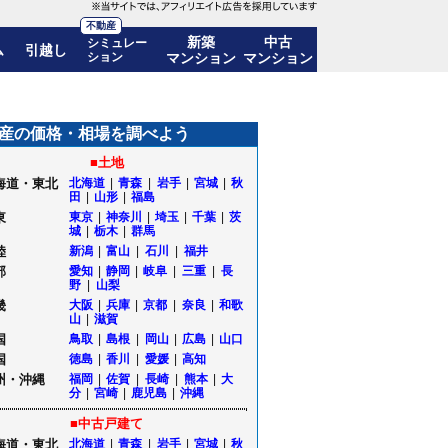
不動産
新築
中古
シミュレー
ム
引越し
ション
マンション
マンション
.1%)! 10年後の価格推移も公開｜三重県四日市市
産の価格・相場を調べよう
■土地
海道・東北
北海道
|
青森
|
岩手
|
宮城
|
秋
田
|
山形
|
福島
東
東京
|
神奈川
|
埼玉
|
千葉
|
茨
城
|
栃木
|
群馬
陸
新潟
|
富山
|
石川
|
福井
部
愛知
|
静岡
|
岐阜
|
三重
|
長
野
|
山梨
畿
大阪
|
兵庫
|
京都
|
奈良
|
和歌
山
|
滋賀
国
鳥取
|
島根
|
岡山
|
広島
|
山口
国
徳島
|
香川
|
愛媛
|
高知
州・沖縄
福岡
|
佐賀
|
長崎
|
熊本
|
大
分
|
宮崎
|
鹿児島
|
沖縄
■中古戸建て
海道・東北
北海道
|
青森
|
岩手
|
宮城
|
秋