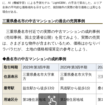
に、AI（機械学習）による予測モデル「LightGBM」の手法で算出した。エリア
全体の平均的な価格傾向を示すもので、個別物件の実際の取引価格とは異なる
場合がある。
三重県桑名市の中古マンションの過去の売買事例
三重県桑名市付近での実際の中古マンションの成約事例
（売却事例、国土交通省公開）を見てみよう。実際の売買
は、さまざまな物件が含まれているため、価格はかなりバ
ラバラだが、 土地の価格相場算定の参考としよう。
◆桑名市の中古マンションの成約事例
取引時期
2023年第3四半期
2023年第3四半期
20
三重県桑名市大字東
三重県桑名市大字矢
住居表示
三重
方
田
最寄駅
益生駅から徒歩13分
馬道駅から徒歩1分
桑名
用途区分
第1種住居地域
第1種住居地域
第1