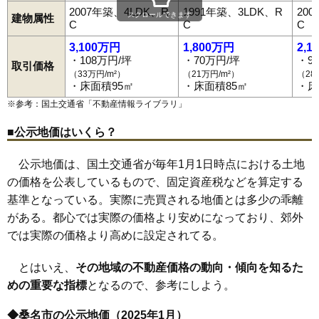
2007年築、4LDK、R
1991年築、3LDK、R
20
スクロールできます
建物属性
C
C
C
3,100万円
1,800万円
2,1
・108万円/坪
・70万円/坪
・9
取引価格
（33万円/m²）
（21万円/m²）
（28
・床面積95㎡
・床面積85㎡
・床
※参考：国土交通省「
不動産情報ライブラリ
」
■公示地価はいくら？
公示地価は、国土交通省が毎年1月1日時点における土地
の価格を公表しているもので、固定資産税などを算定する
基準となっている。実際に売買される地価とは多少の乖離
がある。都心では実際の価格より安めになっており、郊外
では実際の価格より高めに設定されてる。
とはいえ、
その地域の不動産価格の動向・傾向を知るた
めの重要な指標
となるので、参考にしよう。
◆桑名市の公示地価（2025年1月）