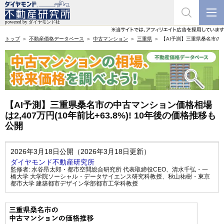
トップ
不動産価格データベース
中古マンション
三重県
【AI予測】三重県桑名市の中古
【AI予測】三重県桑名市の中古マンション価格相場
は2,407万円(10年前比+63.8%)! 10年後の価格推移も
公開
2026年3月18日公開（2026年3月18日更新）
ダイヤモンド不動産研究所
監修者:
水谷昂太郎・都市空間総合研究所 代表取締役CEO
、
清水千弘・一
橋大学 大学院ソーシャル・データサイエンス研究科教授
、
秋山祐樹・東京
都市大学 建築都市デザイン学部都市工学科教授