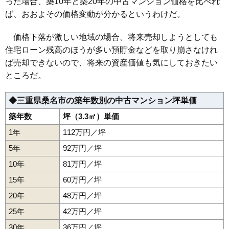
った場合、築10年と築20年の中古マンション価格を比べれ
江場
桑名
寿町
参宮通
新西方
末広町
太一丸
中央町
長島町押付
長島駅
桑名駅
近鉄長島駅
益生駅
西桑名駅
ば、おおよその価格変動が分かるというわけだ。
長島町又木
蓮見町
東方
福島
明正町
矢田
価格下落が激しい地域の場合、将来売却しようとしても
住宅ローン残高のほうが多い預貯金などを取り崩さなけれ
ば売却できないので、将来の資産価値も気にしておきたい
ところだ。
◆三重県桑名市の築年数別の中古マンション坪単価
築年数
坪（3.3㎡）単価
1年
112万円／坪
5年
92万円／坪
10年
81万円／坪
15年
60万円／坪
20年
48万円／坪
25年
42万円／坪
30年
36万円／坪