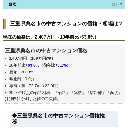
目次
開く ▼
三重県桑名市の中古マンションの価格・相場は？
三重県桑名市の中古マンションの価格・相場は？
現在の価格は、2,407万円（10年前比+63.8%）
価格を詳細に分析しよう
現在の価格は、2,407万円（10年前比+63.8%）
駅からの徒歩距離で価格はどうなる？
三重県桑名市の中古マンション価格
築年数で価格はどうなる？
2,407万円（109万円/坪）
三重県桑名市の中古マンションの過去の売買事例
10年前比
+63.8%
（前年比
+3.1%
）
公示地価はいくら
築年 : 2009年
エリアの将来性を人口予想から検討しよう
駅距離 : 9.0分
自分の年収でいくらの不動産が買える？
専有面積 : 72.7㎡（22.0坪）
※2024年時点の価格相場。「価格」「築数」「駅距離」「面積」
は独自に予測した値の中央値。
◆三重県桑名市の中古マンション価格推
移