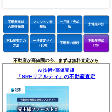
不動産売却
マンション売
一戸建て売却
土地売却法
の基礎知識
却法
法
不動産査定の
一括査定サイ
不動産売却
不動産の相続
方法
ト比較
TOP
不動産が高値圏の今、まずは無料査定から
AI技術×高値売却
「SREリアルティ」の不動産査定