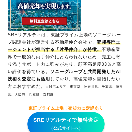
SREリアルティは、東証プライム上場のソニーグルー
プ関連会社が運営する不動産仲介会社で、
売却専門エ
ージェントが担当する「片手仲介」が特徴。
不動産業
界で一般的な両手仲介にとらわれないため、
売主に寄
り添うサポート力に強みがあり、顧客満足度93％と高
い評価を得ている。
ソニーグループと共同開発したAI
技術を査定にも活用
しており、高値売却を目指したい
方におすすめだ。
※対応エリア：東京都、神奈川県、千葉県、埼玉
県、大阪府、兵庫県、京都府
東証プライム上場！売却力に定評あり
SREリアルティで無料査定
（公式サイトへ）