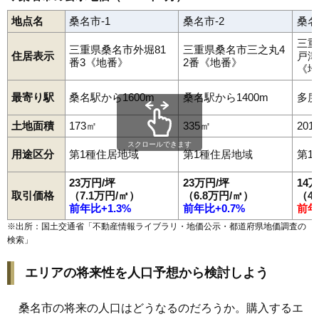
地点名
桑名市-1
桑名市-2
桑名
三重
三重県桑名市外堀81
三重県桑名市三之丸4
住居表示
戸津
番3《地番》
2番《地番》
《地
最寄り駅
桑名駅から1600m
桑名駅から1400m
多度
土地面積
173㎡
335㎡
201
スクロールできます
用途区分
第1種住居地域
第1種住居地域
第1
23万円/坪
23万円/坪
14
取引価格
（7.1万円/㎡）
（6.8万円/㎡）
（4
前年比+1.3%
前年比+0.7%
前年
※出所：国土交通省「
不動産情報ライブラリ・地価公示・都道府県地価調査の
検索
」
エリアの将来性を人口予想から検討しよう
桑名市の将来の人口はどうなるのだろうか。購入するエ