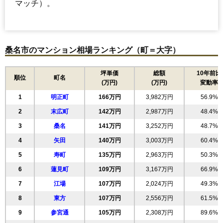
マッチ）。
桑名市のマンション相場ランキング（町＝大字）
坪単価
総額
10年前比
順位
町名
(万円)
(万円)
変動率
1
明正町
166万円
3,982万円
56.9%
2
末広町
142万円
2,987万円
48.4%
3
桑名
141万円
3,252万円
48.7%
4
矢田
140万円
3,003万円
60.4%
5
寿町
135万円
2,963万円
50.3%
6
蓮見町
109万円
3,167万円
66.9%
7
江場
107万円
2,024万円
49.3%
8
東方
107万円
2,556万円
61.5%
9
参宮通
105万円
2,308万円
89.6%