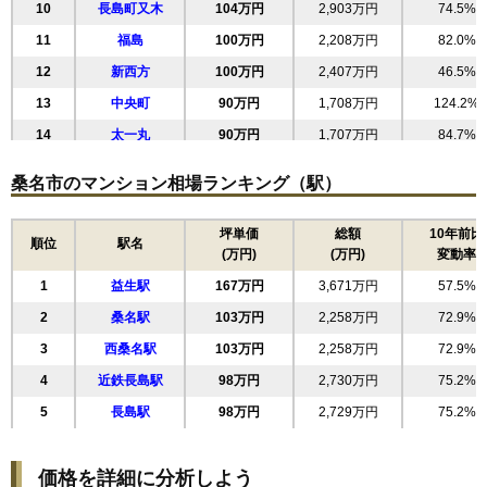
10
長島町又木
104万円
2,903万円
74.5%
11
福島
100万円
2,208万円
82.0%
12
新西方
100万円
2,407万円
46.5%
13
中央町
90万円
1,708万円
124.2%
14
太一丸
90万円
1,707万円
84.7%
15
長島町押付
70万円
1,610万円
103.5%
桑名市のマンション相場ランキング（駅）
坪単価
総額
10年前比
順位
駅名
(万円)
(万円)
変動率
1
益生駅
167万円
3,671万円
57.5%
2
桑名駅
103万円
2,258万円
72.9%
3
西桑名駅
103万円
2,258万円
72.9%
4
近鉄長島駅
98万円
2,730万円
75.2%
5
長島駅
98万円
2,729万円
75.2%
価格を詳細に分析しよう