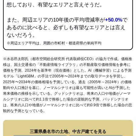
想しており、有望なエリアと言えそうだ。
また、周辺エリアの10年後の平均増減率が
+50.0%
で
あるのに比べると、必ずしも有望なエリアとは言え
ないだろう。
※周辺エリア平均は、周囲の市町村・都道府県の単純平均
※水谷昂太郎氏（都市空間総合研究所 代表取締役CEO）の協力で作成。価格推
移は、国土交通省の「
不動産情報ライブラリ
」の不動産取引価格情報を参考に
価格を予測、2024年を基準年（現在価格）とした。AI（機械学習）による予測
モデル「LightGBM」の手法で2005年〜2024年までの取引データを学習し、
2025年〜2034年の価格相場を予測している。過去（2005年～2024年）の価格
動向や人口推計を基に、ノーマルシナリオは最も可能性が高いとAIが予測した
将来価格の推移を示している。グッドシナリオは、将来の人口や地価がノーマ
ルシナリオに比べて約1.1倍で推移した場合の楽観的な予測、バッドシナリオ
は、将来の人口や地価がノーマルシナリオに比べて約0.9倍で推移した場合の悲
観的な予測となっている。
三重県桑名市の土地、中古戸建てを見る