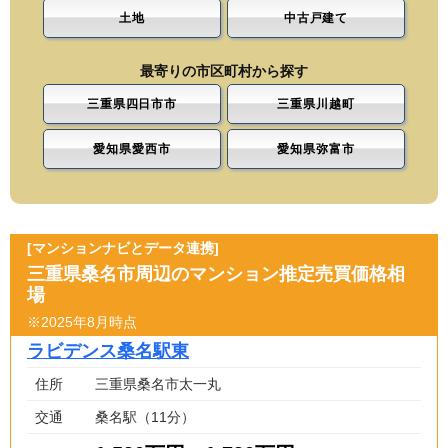
土地
中古戸建て
最寄りの市区町村から探す
三重県四日市市
三重県川越町
愛知県愛西市
愛知県弥富市
[マンションナビとデータ連携]
三重県桑名市周辺のマンション推定売買価格相
場
※2025年8月時点
ラビデンス桑名駅東
住所
三重県桑名市太一丸
交通
桑名駅（11分）