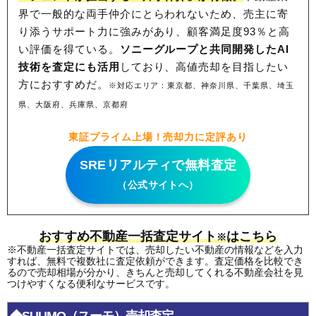
界で一般的な両手仲介にとらわれないため、
売主に寄
り添うサポート力に強みがあり、顧客満足度93％と高
い評価を得ている。
ソニーグループと共同開発したAI
技術を査定にも活用
しており、高値売却を目指したい
方におすすめだ。
※対応エリア：東京都、神奈川県、千葉県、埼玉
県、大阪府、兵庫県、京都府
東証プライム上場！売却力に定評あり
SREリアルティで無料査定
（公式サイトへ）
おすすめ不動産一括査定サイト
はこちら
※
※不動産一括査定サイトでは、売却したい不動産の情報などを入力
すれば、無料で複数社に査定依頼ができます。査定価格を比較でき
るので売却相場が分かり、きちんと売却してくれる不動産会社を見
つけやすくなる便利なサービスです。
◆SUUMO（スーモ）売却査定