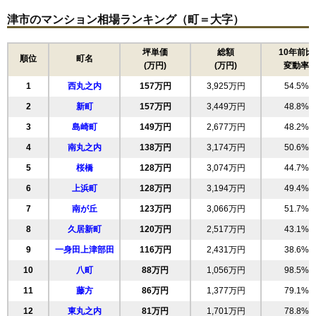
津市のマンション相場ランキング（町＝大字）
坪単価
総額
10年前比
順位
町名
(万円)
(万円)
変動率
1
西丸之内
157万円
3,925万円
54.5%
2
新町
157万円
3,449万円
48.8%
3
島崎町
149万円
2,677万円
48.2%
4
南丸之内
138万円
3,174万円
50.6%
5
桜橋
128万円
3,074万円
44.7%
6
上浜町
128万円
3,194万円
49.4%
7
南が丘
123万円
3,066万円
51.7%
8
久居新町
120万円
2,517万円
43.1%
9
一身田上津部田
116万円
2,431万円
38.6%
10
八町
88万円
1,056万円
98.5%
11
藤方
86万円
1,377万円
79.1%
12
東丸之内
81万円
1,701万円
78.8%