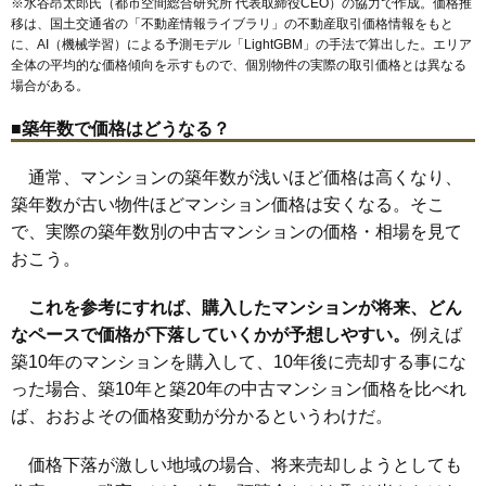
※水谷昂太郎氏（都市空間総合研究所 代表取締役CEO）の協力で作成。価格推
移は、国土交通省の「
不動産情報ライブラリ
」の不動産取引価格情報をもと
に、AI（機械学習）による予測モデル「LightGBM」の手法で算出した。エリア
全体の平均的な価格傾向を示すもので、個別物件の実際の取引価格とは異なる
場合がある。
■築年数で価格はどうなる？
通常、マンションの築年数が浅いほど価格は高くなり、
築年数が古い物件ほどマンション価格は安くなる。そこ
で、実際の築年数別の中古マンションの価格・相場を見て
おこう。
これを参考にすれば、購入したマンションが将来、どん
なペースで価格が下落していくかが予想しやすい。
例えば
築10年のマンションを購入して、10年後に売却する事にな
った場合、築10年と築20年の中古マンション価格を比べれ
ば、おおよその価格変動が分かるというわけだ。
価格下落が激しい地域の場合、将来売却しようとしても