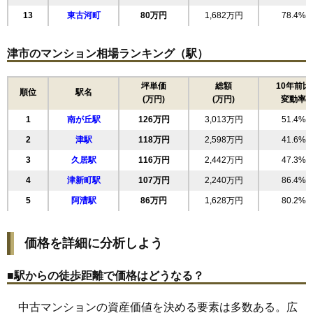
13
東古河町
80万円
1,682万円
78.4%
津市のマンション相場ランキング（駅）
坪単価
総額
10年前比
順位
駅名
(万円)
(万円)
変動率
1
南が丘駅
126万円
3,013万円
51.4%
2
津駅
118万円
2,598万円
41.6%
3
久居駅
116万円
2,442万円
47.3%
4
津新町駅
107万円
2,240万円
86.4%
5
阿漕駅
86万円
1,628万円
80.2%
価格を詳細に分析しよう
■駅からの徒歩距離で価格はどうなる？
中古マンションの資産価値を決める要素は多数ある。広