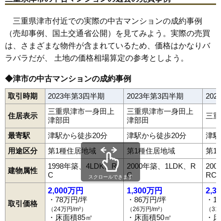
三重県津市付近での実際の中古マンションの成約事例
（売却事例、国土交通省公開）を見てみよう。実際の売買
は、さまざまな物件が含まれているため、価格はかなりバ
ラバラだが、 土地の価格相場算定の参考としよう。
◆津市の中古マンションの成約事例
取引時期
2023年第3四半期
2023年第3四半期
20
三重県津市一身田上
三重県津市一身田上
住居表示
三重
津部田
津部田
最寄駅
津駅から徒歩20分
津駅から徒歩20分
津駅
用途区分
第1種住居地域
第1種住居地域
第1
1998年築、4LDK、R
2000年築、1LDK、R
20
建物属性
C
C
RC
スクロールできます
2,000万円
1,300万円
2,3
・78万円/坪
・86万円/坪
・1
取引価格
（24万円/m²）
（26万円/m²）
（31
・床面積85㎡
・床面積50㎡
・床