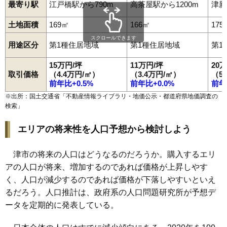
最寄り駅
江戸橋駅から790m
高茶屋駅から1200m
津新
土地面積
169㎡
166㎡
175
スクロールできます
用途区分
第1種住居地域
第1種住居地域
第1
15万円/坪
11万円/坪
20
取引価格
（4.4万円/㎡）
（3.4万円/㎡）
（5
前年比+0.5%
前年比+0.0%
前年
※出所：国土交通省「
不動産情報ライブラリ・地価公示・都道府県地価調査の
検索
」
エリアの将来性を人口予想から検討しよう
津市の将来の人口はどうなるのだろうか。購入するエリ
アの人口が将来、増加するのであれば価格が上昇しやす
く、人口が減少するのであれば価格が下落しやすいといえ
るだろう。人口推計は、政府系の人口問題研究所が予想デ
ータを定期的に発表している。