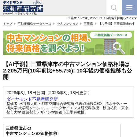
トップ
不動産価格データベース
中古マンション
三重県
【AI予測】三重県津市の中古マ
【AI予測】三重県津市の中古マンション価格相場は
2,205万円(10年前比+55.7%)! 10年後の価格推移も公
開
2026年3月18日公開（2026年3月18日更新）
ダイヤモンド不動産研究所
監修者:
水谷昂太郎・都市空間総合研究所 代表取締役CEO
、
清水千弘・一
橋大学 大学院ソーシャル・データサイエンス研究科教授
、
秋山祐樹・東京
都市大学 建築都市デザイン学部都市工学科教授