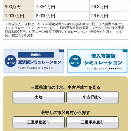
900万円
7,354万円
26.3万円
1,000万円
8,000万円
28.6万円
※新規借入。金利は、21-35年固定金利が2.49%(頭金10%以上)、借入期間35年とし
てシミュレーション。ボーナスなし、別途手数料等が必要。フラット35の借入限度
額は8,000万円。
住宅ローン借入可能額シミュレーション（年収から計算）
」を参
照。2026年8月調査
三重県津市の土地、中古戸建てを見る
土地
中古戸建て
最寄りの市区町村から探す
三重県松阪市
三重県鈴鹿市