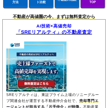
方法
ト比較
TOP
不動産が高値圏の今、まずは無料査定から
AI技術×高値売却
「SREリアルティ」の不動産査定
SREリアルティは、東証プライム上場のソニーグルー
プ関連会社が運営する不動産仲介会社で、
売却専門エ
ージェントが担当する「片手仲介」が特徴。
不動産業