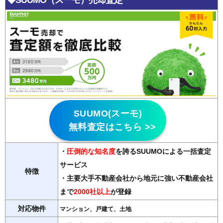
SUUMO(スーモ)
無料査定はこちら >>
・
圧倒的な知名度
を誇るSUUMOによる一括査定
サービス
特徴
・主要大手不動産会社から地元に強い不動産会社
まで
2000社以上
が登録
対応物件
マンション、戸建て、土地