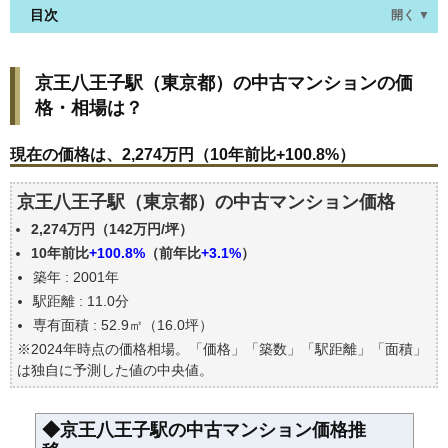
目次
開く ▼
京王八王子駅(東京都)の中古マンションの価格・相
京王八王子駅（東京都）の中古マンションの価
場は？
格・相場は？
現在の価格は、2,274万円（10年前比+100.8%）
価格を詳細に分析しよう
現在の価格は、2,274万円（10年前比+100.8%）
駅からの徒歩距離で価格はどうなる？
京王八王子駅（東京都）の中古マンション価格
築年数で価格はどうなる？
2,274万円（142万円/坪）
京王八王子駅(東京都)の中古マンションの過去の売買
事例
10年前比
+100.8%
（前年比
+3.1%
）
築年 : 2001年
公示地価はいくら
駅距離 : 11.0分
エリアの将来性を人口予想から検討しよう
専有面積 : 52.9㎡（16.0坪）
自分の年収でいくらの不動産が買える？
※2024年時点の価格相場。「価格」「築数」「駅距離」「面積」
は独自に予測した値の中央値。
◆京王八王子駅の中古マンション価格推