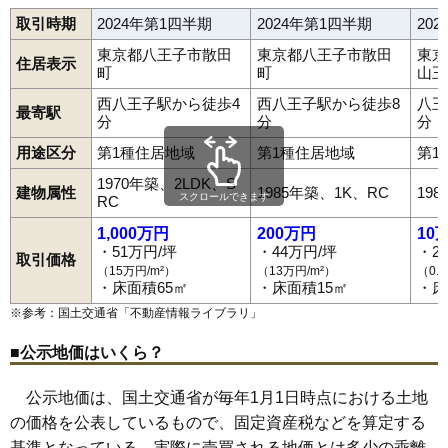
取引時期
2024年第1四半期
2024年第1四半期
20
東京都八王子市散田
東京都八王子市散田
東京
住居表示
町
町
山王
西八王子駅から徒歩4
西八王子駅から徒歩8
八王
最寄駅
分
分
分
用途区分
第1種住居地域
第1種住居地域
第1
1970年築、2LDK、S
建物属性
1985年築、1K、RC
19
スクロールできます
RC
1,000万円
200万円
10
・51万円/坪
・44万円/坪
・2
取引価格
（15万円/m²）
（13万円/m²）
（0.
・床面積65㎡
・床面積15㎡
・床
※参考：国土交通省「
不動産情報ライブラリ
」
■公示地価はいくら？
公示地価は、国土交通省が毎年1月1日時点における土地
の価格を公表しているもので、固定資産税などを算定する
基準となっている。実際に売買される地価とは多少の乖離