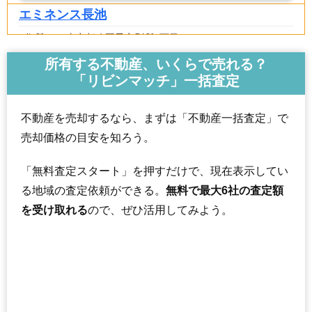
エミネンス長池
住所
東京都八王子市別所2丁目
交通
京王堀之内駅（3分）
所有する不動産、いくらで売れる？
「リビンマッチ」一括査定
2,950万円～3,250万円
相場
(29.5万円/㎡~32.5万円/㎡)
不動産を売却するなら、まずは「不動産一括査定」で
マンションナビで
売却価格の目安を知ろう。
無料一括査定をする
「無料査定スタート」を押すだけで、現在表示してい
エミネンス長池2ー3
る地域の査定依頼ができる。
無料で最大6社の査定額
住所
東京都八王子市別所2丁目
を受け取れる
ので、ぜひ活用してみよう。
交通
京王堀之内駅（3分）
2,710万円～2,910万円
相場
(29.5万円/㎡~31.6万円/㎡)
マンションナビで
無料一括査定をする