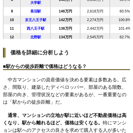
無料一括査定をする
大学駅
28
並木町
155万円
3,414万円
56.4%
9
長沼駅
146万円
2,618万円
60.5%
29
大塚
154万円
2,932万円
56.6%
ローレルスクエア南大沢2番館
10
京王八王子駅
142万円
2,274万円
100.8%
30
長沼町
153万円
2,761万円
56.8%
住所
東京都八王子市別所1丁目
11
西八王子駅
136万円
2,442万円
101.4%
31
四谷町
150万円
600万円
158.1%
交通
南大沢駅（7分）、京王堀之内駅（25分）
12
北野駅
134万円
2,545万円
62.7%
32
南大沢
150万円
4,187万円
63.8%
3,880万円～4,180万円
13
めじろ台駅
131万円
2,493万円
66.7%
33
越野
149万円
2,832万円
59.2%
相場
価格を詳細に分析しよう
(38.8万円/㎡~41.8万円/㎡)
14
片倉駅
115万円
1,836万円
62.7%
34
八幡町
147万円
2,798万円
91.3%
15
高尾駅
106万円
2,022万円
73.3%
マンションナビで
35
上野町
146万円
586万円
118.8%
■駅からの徒歩距離で価格はどうなる？
無料一括査定をする
16
小宮駅
102万円
2,456万円
70.2%
36
別所
146万円
3,951万円
65.7%
中古マンションの資産価値を決める要素は多数ある。広
17
松が谷駅
94万円
1,789万円
44.6%
37
打越町
146万円
2,764万円
60.9%
ローレルスクエア南大沢6番館
さ、間取り、建築したディベロッパー、部屋のある階数、
18
山田駅
77万円
1,227万円
52.4%
38
鑓水
140万円
4,207万円
34.6%
住所
東京都八王子市別所1丁目
部屋の向き、管理状況などの要素があるが、一番重要なの
19
狭間駅
71万円
1,269万円
60.7%
39
明神町
140万円
2,236万円
104.9%
は「駅からの徒歩距離」だ。
交通
南大沢駅（7分）
40
台町
140万円
2,932万円
84.0%
4,810万円～5,110万円
通常、マンションの立地が駅に近いほど不動産価格は高
41
相場
下柚木
137万円
3,435万円
37.2%
(50.1万円/㎡~53.2万円/㎡)
くなり、駅から離れるほど、価格は安くなる。
特にマンシ
42
中野山王
137万円
549万円
129.8%
ョンは駅へのアクセスの良さを求めて購入する人が多いた
マンションナビで