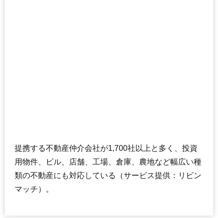
エミネンス長池3ー7号棟
住所
東京都八王子市別所2丁目
交通
京王堀之内駅（5分）
2,840万円～3,040万円
相場
(30.9万円/㎡~33万円/㎡)
マンションナビで
無料一括査定をする
フェアヒルズ南大沢
住所
東京都八王子市松木
提携する不動産仲介会社が1,700社以上と多く、投資
交通
京王堀之内駅（12分）、南大沢駅（18分）
用物件、ビル、店舗、工場、倉庫、農地など幅広い種
4,060万円～4,360万円
類の不動産にも対応している（サービス提供：リビン
相場
(42.7万円/㎡~45.9万円/㎡)
マッチ）。
マンションナビで
無料一括査定をする