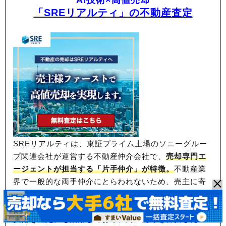
「SREリアルティ」の不動産査定
SREリアルティは、東証プライム上場のソニーグルー
プ関連会社が運営する不動産仲介会社で、
売却専門エ
ージェントが担当する「片手仲介」が特徴。
不動産業
界で一般的な両手仲介にとらわれないため、
売主に寄
り添うサポート力に強みがあり、顧客満足度93％と高
い評価を得ている。
ソニーグループと共同開発したAI
技術を査定にも活用
しており、高値売却を目指したい