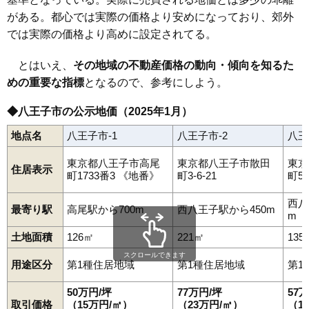
がある。都心では実際の価格より安めになっており、郊外
では実際の価格より高めに設定されてる。
とはいえ、
その地域の不動産価格の動向・傾向を知るた
めの重要な指標
となるので、参考にしよう。
◆八王子市の公示地価（2025年1月）
地点名
八王子市-1
八王子市-2
八王
東京都八王子市高尾
東京都八王子市散田
東京
住居表示
町1733番3 《地番》
町3-6-21
町5-
西八
最寄り駅
高尾駅から700m
西八王子駅から450m
m
土地面積
126㎡
221㎡
135
スクロールできます
用途区分
第1種住居地域
第1種住居地域
第1
50万円/坪
77万円/坪
57
取引価格
（15万円/㎡）
（23万円/㎡）
（1