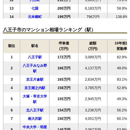
無料一括査定をする
12
八日町
212万円
3,809万円
73.9%
13
七国
200万円
6,183万円
58.9%
フェアヒルズ南大沢ブリーズコート
14
元本郷町
199万円
796万円
138.8%
住所
東京都八王子市松木
15
子安町
183万円
3,483万円
67.8%
八王子市のマンション相場ランキング（駅）
交通
京王堀之内駅（12分）、南大沢駅（18分）
16
本町
176万円
3,159万円
89.5%
3,870万円～4,170万円
17
万町
174万円
3,132万円
65.4%
坪単価
総額
10年前比
相場
順位
駅名
(万円)
(万円)
変動率
(44万円/㎡~47.4万円/㎡)
18
千人町
170万円
2,555万円
130.0%
1
八王子駅
172万円
3,089万円
82.9%
19
松木
168万円
3,698万円
51.2%
マンションナビで
無料一括査定をする
八王子みなみ野
20
堀之内
164万円
3,617万円
53.5%
2
166万円
4,137万円
49.0%
駅
21
左入町
163万円
652万円
144.6%
ローレルスクエア南大沢
3
京王片倉駅
165万円
2,634万円
83.1%
22
松が谷
163万円
3,906万円
44.1%
4
京王堀之内駅
158万円
3,785万円
52.8%
住所
東京都八王子市別所1丁目
23
東中野
161万円
3,061万円
57.8%
大塚・帝京大学
交通
南大沢駅（7分）
5
155万円
2,945万円
49.3%
24
高倉町
159万円
3,343万円
58.2%
駅
4,910万円～5,310万円
25
山田町
157万円
944万円
99.6%
6
北八王子駅
154万円
3,236万円
56.2%
相場
(49.6万円/㎡~53.6万円/㎡)
26
東浅川町
157万円
3,293万円
59.0%
7
南大沢駅
150万円
4,051万円
60.1%
27
みなみ野
マンションナビで
156万円
3,894万円
48.5%
中央大学・明星
8
146万円
3,062万円
63.9%