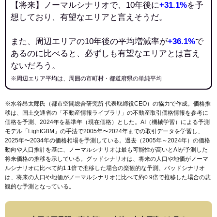
【将来】ノーマルシナリオで、10年後に
+31.1%
を予
想しており、有望なエリアと言えそうだ。
また、周辺エリアの10年後の平均増減率が
+36.1%
で
あるのに比べると、必ずしも有望なエリアとは言え
ないだろう。
※周辺エリア平均は、周囲の市町村・都道府県の単純平均
※水谷昂太郎氏（都市空間総合研究所 代表取締役CEO）の協力で作成。価格推
移は、国土交通省の「
不動産情報ライブラリ
」の不動産取引価格情報を参考に
価格を予測、2024年を基準年（現在価格）とした。AI（機械学習）による予測
モデル「LightGBM」の手法で2005年〜2024年までの取引データを学習し、
2025年〜2034年の価格相場を予測している。過去（2005年～2024年）の価格
動向や人口推計を基に、ノーマルシナリオは最も可能性が高いとAIが予測した
将来価格の推移を示している。グッドシナリオは、将来の人口や地価がノーマ
ルシナリオに比べて約1.1倍で推移した場合の楽観的な予測、バッドシナリオ
は、将来の人口や地価がノーマルシナリオに比べて約0.9倍で推移した場合の悲
観的な予測となっている。