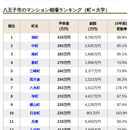
八王子市のマンション相場ランキング（町＝大字）
フェアヒルズ南大沢エールコート
住所
東京都八王子市松木
坪単価
総額
10年前比
順位
町名
(万円)
(万円)
変動率
交通
京王堀之内駅（12分）、南大沢駅（18分）
1
旭町
418万円
8,785万円
98.8%
3,730万円～4,030万円
相場
2
中町
293万円
2,635万円
85.1%
(42.4万円/㎡~45.8万円/㎡)
3
南町
283万円
1,696万円
85.1%
マンションナビで
4
新町
無料一括査定をする
279万円
1,956万円
74.5%
5
三崎町
260万円
3,377万円
73.9%
フェアヒルズ南大沢シエルコート
6
西片倉
254万円
1,523万円
36.2%
住所
東京都八王子市松木
7
八木町
253万円
1,012万円
178.7%
交通
京王堀之内駅（12分）、南大沢駅（18分）
8
寺町
233万円
4,417万円
67.5%
9
横山町
229万円
4,129万円
97.6%
3,810万円～4,110万円
相場
10
日吉町
225万円
901万円
163.9%
(41.9万円/㎡~45.2万円/㎡)
11
兵衛
218万円
5,454万円
58.2%
マンションナビで