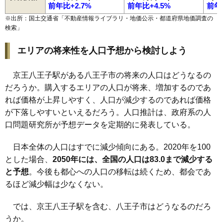
前年比+2.7%
前年比+4.5%
前年
※出所：国土交通省「
不動産情報ライブラリ・地価公示・都道府県地価調査の
検索
」
エリアの将来性を人口予想から検討しよう
京王八王子駅がある八王子市の将来の人口はどうなるの
だろうか。購入するエリアの人口が将来、増加するのであ
れば価格が上昇しやすく、人口が減少するのであれば価格
が下落しやすいといえるだろう。人口推計は、政府系の人
口問題研究所が予想データを定期的に発表している。
日本全体の人口はすでに減少傾向にある。2020年を100
とした場合、
2050年には、全国の人口は83.0まで減少する
と予想
。今後も都心への人口の移転は続くため、都会であ
るほど減少幅は少なくない。
では、京王八王子駅を含む、八王子市はどうなるのだろ
うか。