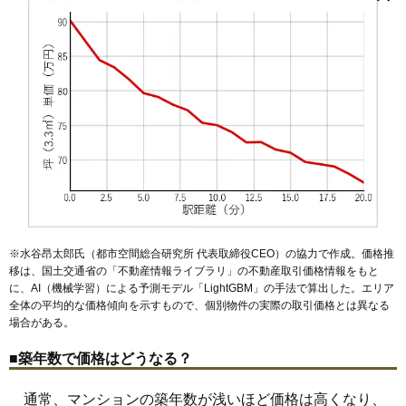
小比企町
八王子みなみ野駅
子安町
左入町
片倉駅
散田町
八王子駅
下柚木
西八王子駅
新町
諏訪町
高尾駅
千人町
台町
マンションナビで
高尾町
北八王子駅
高倉町
小宮駅
館町
寺田町
長沼駅
寺町
北野駅
中町
京王八王子駅
長沼町
中野上町
京王堀之内駅
中野山王
59
中野上町
94万円
1,963万円
84.1%
無料一括査定をする
七国
南大沢駅
並木町
京王片倉駅
西片倉
狭間町
山田駅
八幡町
めじろ台駅
初沢町
東浅川町
狭間駅
松が谷駅
東中野
兵衛
日吉町
大塚・帝京大学駅
別所
堀之内
本町
中央大学・明星大学駅
松が谷
松木
三崎町
緑町
南大沢
南町
60
めじろ台
93万円
1,676万円
43.5%
みなみ野
明神町
めじろ台
元本郷町
元横山町
八木町
山田町
サザンスカイタワーレジデンス
61
初沢町
92万円
1,746万円
22.0%
鑓水
八日町
横川町
横山町
四谷町
万町
住所
東京都八王子市子安町4丁目
62
寺田町
92万円
2,290万円
64.0%
交通
八王子駅（1分）
63
散田町
84万円
1,586万円
62.8%
64
鹿島
83万円
1,323万円
51.2%
8,850万円～9,250万円
相場
65
横川町
80万円
321万円
55.8%
(109.3万円/㎡~114.2万円/㎡)
66
緑町
77万円
1,224万円
52.5%
マンションナビで
無料一括査定をする
67
椚田町
66万円
1,194万円
57.3%
※水谷昂太郎氏（都市空間総合研究所 代表取締役CEO）の協力で作成。価格推
68
小比企町
58万円
923万円
51.4%
エミネンス長池8号棟
移は、国土交通省の「
不動産情報ライブラリ
」の不動産取引価格情報をもと
に、AI（機械学習）による予測モデル「LightGBM」の手法で算出した。エリア
住所
東京都八王子市別所2丁目
全体の平均的な価格傾向を示すもので、個別物件の実際の取引価格とは異なる
場合がある。
交通
京王堀之内駅（4分）
■築年数で価格はどうなる？
2,550万円～2,750万円
相場
(30万円/㎡~32.4万円/㎡)
通常、マンションの築年数が浅いほど価格は高くなり、