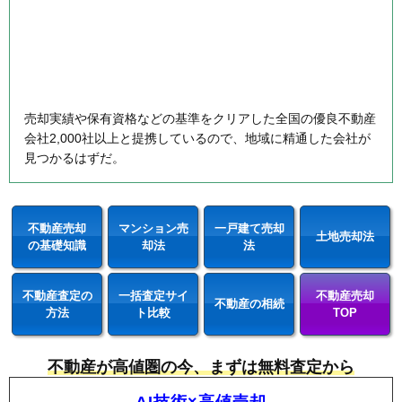
売却実績や保有資格などの基準をクリアした全国の優良不動産
会社2,000社以上と提携しているので、地域に精通した会社が
見つかるはずだ。
不動産売却
マンション売
一戸建て売却
土地売却法
の基礎知識
却法
法
不動産査定の
一括査定サイ
不動産売却
不動産の相続
方法
ト比較
TOP
不動産が高値圏の今、まずは無料査定から
AI技術×高値売却