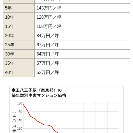
マンションナビで
5年
143万円／坪
無料一括査定をする
10年
128万円／坪
鹿島団地10ー2号棟
15年
108万円／坪
住所
東京都八王子市鹿島
20年
84万円／坪
25年
67万円／坪
交通
松が谷駅（6分）
30年
64万円／坪
1,340万円～1,540万円
相場
35年
57万円／坪
(22.3万円/㎡~25.7万円/㎡)
40年
52万円／坪
マンションナビで
無料一括査定をする
鹿島団地8番地
住所
東京都八王子市鹿島
交通
多摩センター駅（15分）
1,140万円～1,340万円
相場
(18.1万円/㎡~21.3万円/㎡)