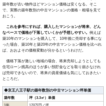
マンションナビで
築年数が古い物件ほどマンション価格は安くなる。そこ
無料一括査定をする
で、実際の築年数別の中古マンションの価格・相場を見て
おこう。
アクシア八王子ピュアマークス
住所
東京都八王子市大和田町6丁目
これを参考にすれば、購入したマンションが将来、どん
なペースで価格が下落していくかが予想しやすい。
例えば
交通
京王八王子駅（15分）、八王子駅（18分）
築10年のマンションを購入して、10年後に売却する事にな
4,010万円～4,310万円
った場合、築10年と築20年の中古マンション価格を比べれ
相場
(50.8万円/㎡~54.6万円/㎡)
ば、おおよその価格変動が分かるというわけだ。
マンションナビで
価格下落が激しい地域の場合、将来売却しようとしても
無料一括査定をする
住宅ローン残高のほうが多い預貯金などを取り崩さなけれ
オハナ八王子オークコート
ば売却できないので、将来の資産価値も気にしておきたい
ところだ。
住所
東京都八王子市子安町1丁目
交通
八王子駅（10分）
◆京王八王子駅の築年数別の中古マンション坪単価
4,830万円～5,230万円
築年数
坪（3.3㎡）単価
相場
(63.6万円/㎡~68.8万円/㎡)
1年
170万円／坪