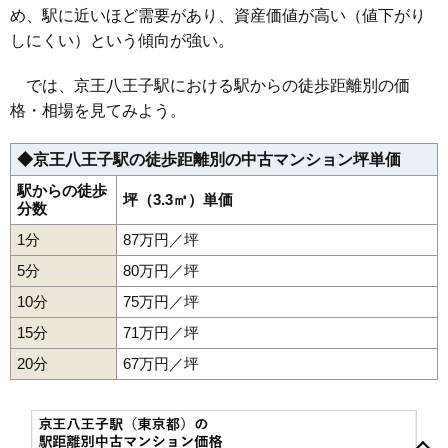
43
大谷町
134万円
538万円
119.9%
無料一括査定をする
め、駅に近いほど需要があり、資産価値が高い（値下がり
44
高尾町
134万円
2,138万円
73.8%
しにくい）という傾向が強い。
ローレルスクエア南大沢3番館
45
追分町
126万円
758万円
110.1%
では、京王八王子駅における駅からの徒歩距離別の価
46
北野町
125万円
1,880万円
75.6%
住所
東京都八王子市別所1丁目
格・相場を見てみよう。
47
上柚木
122万円
3,304万円
56.8%
交通
南大沢駅（7分）
48
元横山町
122万円
1,830万円
108.8%
◆京王八王子駅の徒歩距離別の中古マンション坪単価
4,260万円～4,560万円
相場
49
北野台
120万円
2,526万円
50.9%
(44.4万円/㎡~47.5万円/㎡)
駅からの徒歩
坪（3.3㎡）単価
50
片倉町
120万円
2,158万円
70.1%
分数
マンションナビで
51
石川町
118万円
2,879万円
74.1%
1分
87万円／坪
無料一括査定をする
52
叶谷町
114万円
2,045万円
57.1%
5分
80万円／坪
エグザガーデンブリーズ館
53
狭間町
112万円
2,125万円
53.1%
10分
75万円／坪
住所
東京都八王子市みなみ野5丁目
54
館町
111万円
2,782万円
58.0%
15分
71万円／坪
55
大和田町
108万円
1,951万円
67.7%
交通
八王子みなみ野駅（15分）
20分
67万円／坪
56
暁町
104万円
1,669万円
91.4%
4,070万円～4,370万円
相場
57
久保山町
101万円
2,429万円
73.0%
(44.2万円/㎡~47.5万円/㎡)
暁町
旭町
石川町
上野町
打越町
追分町
大塚
大谷町
大和田町
鹿島
片倉町
叶谷町
上柚木
北野台
北野町
椚田町
久保山町
越野
58
諏訪町
95万円
1,512万円
85.6%