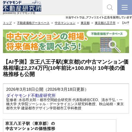
トップ
不動産価格データベース
中古マンション
東京都
東京都八王子市
【AI予
【AI予測】京王八王子駅(東京都)の中古マンション価
格相場は2,274万円(10年前比+100.8%)! 10年後の価
格推移も公開
2026年3月18日公開（2026年3月18日更新）
ダイヤモンド不動産研究所
監修者:
水谷昂太郎・都市空間総合研究所 代表取締役CEO
、
清水千弘・一
橋大学 大学院ソーシャル・データサイエンス研究科教授
、
秋山祐樹・東京
都市大学 建築都市デザイン学部都市工学科教授