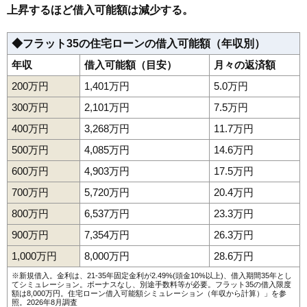
上昇するほど借入可能額は減少する。
◆フラット35の住宅ローンの借入可能額（年収別）
年収
借入可能額（目安）
月々の返済額
200万円
1,401万円
5.0万円
300万円
2,101万円
7.5万円
400万円
3,268万円
11.7万円
500万円
4,085万円
14.6万円
600万円
4,903万円
17.5万円
700万円
5,720万円
20.4万円
800万円
6,537万円
23.3万円
900万円
7,354万円
26.3万円
1,000万円
8,000万円
28.6万円
※新規借入。金利は、21-35年固定金利が2.49%(頭金10%以上)、借入期間35年とし
てシミュレーション。ボーナスなし、別途手数料等が必要。フラット35の借入限度
額は8,000万円。
住宅ローン借入可能額シミュレーション（年収から計算）
」を参
照。2026年8月調査