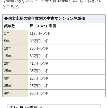
ば売却できないので、将来の資産価値も気にしておきたい
マンションナビで
無料一括査定をする
ところだ。
ユニライフ和泉中央A棟
◆信太山駅の築年数別の中古マンション坪単価
住所
大阪府和泉市いぶき野3丁目
築年数
坪（3.3㎡）単価
1年
117万円／坪
交通
和泉中央駅（4分）
5年
89万円／坪
2,320万円～2,520万円
相場
10年
75万円／坪
(25.8万円/㎡~28万円/㎡)
15年
53万円／坪
マンションナビで
無料一括査定をする
20年
41万円／坪
25年
35万円／坪
ユニライフ和泉中央B棟
30年
29万円／坪
住所
大阪府和泉市いぶき野3丁目
35年
26万円／坪
交通
和泉中央駅（3分）
40年
23万円／坪
1,800万円～2,000万円
相場
(24万円/㎡~26.7万円/㎡)