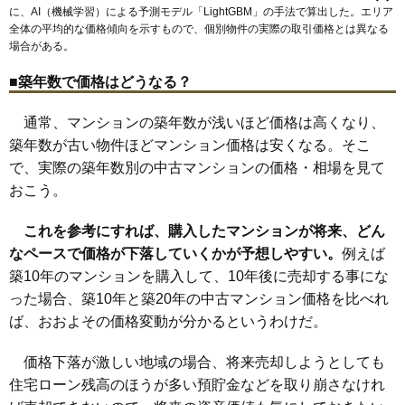
池上町
池田下町
いぶき野
上代町
小田町
尾井町
上町
唐国町
に、AI（機械学習）による予測モデル「LightGBM」の手法で算出した。エリア
阪本町
北信太駅
鶴山台
信太山駅
のぞみ野
和泉府中駅
伯太町
はつが野
和泉中央駅
肥子町
伏屋町
府中町
全体の平均的な価格傾向を示すもので、個別物件の実際の取引価格とは異なる
室堂町
和気町
アティアス和泉中央グランブレストールズスク
場合がある。
エア
■築年数で価格はどうなる？
住所
大阪府和泉市いぶき野4丁目
交通
和泉中央駅（5分）
通常、マンションの築年数が浅いほど価格は高くなり、
築年数が古い物件ほどマンション価格は安くなる。そこ
3,740万円～4,040万円
相場
で、実際の築年数別の中古マンションの価格・相場を見て
(37.4万円/㎡~40.4万円/㎡)
おこう。
マンションナビで
無料一括査定をする
これを参考にすれば、購入したマンションが将来、どん
なペースで価格が下落していくかが予想しやすい。
例えば
アティアス和泉中央グランブレス
築10年のマンションを購入して、10年後に売却する事にな
住所
大阪府和泉市いぶき野4丁目
った場合、築10年と築20年の中古マンション価格を比べれ
ば、おおよその価格変動が分かるというわけだ。
交通
和泉中央駅（7分）
3,680万円～3,980万円
価格下落が激しい地域の場合、将来売却しようとしても
相場
(36.8万円/㎡~39.8万円/㎡)
住宅ローン残高のほうが多い預貯金などを取り崩さなけれ