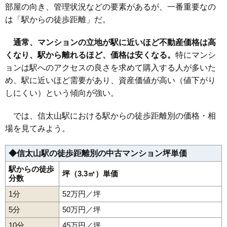
部屋の向き、管理状況などの要素があるが、一番重要なの
メイツ和泉中央ザ・マークス
は「駅からの徒歩距離」だ。
住所
大阪府和泉市いぶき野5丁目
通常、マンションの立地が駅に近いほど不動産価格は高
交通
くなり、駅から離れるほど、価格は安くなる。
特にマンシ
2,080万円～2,280万円
ョンは駅へのアクセスの良さを求めて購入する人が多いた
相場
(23.1万円/㎡~25.3万円/㎡)
め、駅に近いほど需要があり、資産価値が高い（値下がり
しにくい）という傾向が強い。
マンションナビで
無料一括査定をする
では、信太山駅における駅からの徒歩距離別の価格・相
場を見てみよう。
ファミリープラザ泉北光明池
住所
大阪府和泉市池田下町
◆信太山駅の徒歩距離別の中古マンション坪単価
交通
和泉中央駅（18分）、光明池駅（20分）
駅からの徒歩
坪（3.3㎡）単価
分数
880万円～980万円
相場
1分
52万円／坪
(12.6万円/㎡~14万円/㎡)
5分
50万円／坪
マンションナビで
無料一括査定をする
10分
45万円／坪