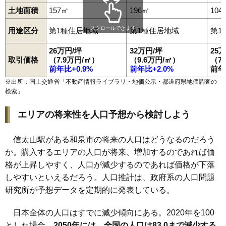
土地面積
157㎡
196㎡
104
スクロールできます
用途区分
第1種住居地域
第1種住居地域
第1
26万円/坪
32万円/坪
25
取引価格
（7.9万円/㎡）
（9.6万円/㎡）
（7
前年比+0.9%
前年比+2.0%
前年
※出所：国土交通省「
不動産情報ライブラリ・地価公示・都道府県地価調査の
検索
」
エリアの将来性を人口予想から検討しよう
信太山駅がある和泉市の将来の人口はどうなるのだろう
か。購入するエリアの人口が将来、増加するのであれば価
格が上昇しやすく、人口が減少するのであれば価格が下落
しやすいといえるだろう。人口推計は、政府系の人口問題
研究所が予想データを定期的に発表している。
日本全体の人口はすでに減少傾向にある。2020年を100
とした場合、
2050年には、全国の人口は83.0まで減少する