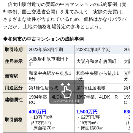
信太山駅付近での実際の中古マンションの成約事例（売
マンションナビで
却事例、国土交通省公開）を見てみよう。実際の売買は、
無料一括査定をする
さまざまな物件が含まれているため、価格はかなりバラバ
ラだが、 土地の価格相場算定の参考としよう。
◆和泉市の中古マンションの成約事例
取引時期
2023年第3四半期
2023年第3四半期
20
大阪府和泉市池田下
住居表示
大阪府和泉市唐国町
大阪
町
和泉中央駅から徒歩1
和泉中央駅から徒歩1
光明
最寄駅
6分
5分
分
用途区分
第1種住居地域
第1種住居地域
第1
1984年築、4LDK、S
1997年築、4LDK、R
19
建物属性
スクロールできます
RC
C
C
400万円
1,500万円
63
・19万円/坪
・62万円/坪
・3
取引価格
（5.7万円/m²）
（19万円/m²）
（11
・床面積70㎡
・床面積80㎡
・床