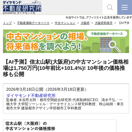
トップ
不動産価格データベース
中古マンション
大阪府
大阪府和泉市
【AI予測
【AI予測】信太山駅(大阪府)の中古マンション価格相
場は1,750万円(10年前比+101.4%)! 10年後の価格推
移も公開
2026年3月18日公開（2026年3月18日更新）
ダイヤモンド不動産研究所
監修者:
水谷昂太郎・都市空間総合研究所 代表取締役CEO
、
清水千弘・一
橋大学 大学院ソーシャル・データサイエンス研究科教授
、
秋山祐樹・東京
都市大学 建築都市デザイン学部都市工学科教授