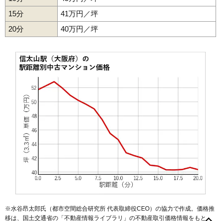
15分
41万円／坪
ファミリープラザ泉北光明池3棟
20分
40万円／坪
住所
大阪府和泉市池田下町
交通
光明池駅（18分）、和泉中央駅（18分）
960万円～1,160万円
相場
(14.5万円/㎡~17.6万円/㎡)
マンションナビで
無料一括査定をする
マーキスガーデン和泉中央
住所
大阪府和泉市いぶき野4丁目
交通
和泉中央駅（6分）
3,810万円～4,110万円
相場
(38.1万円/㎡~41.1万円/㎡)
※水谷昂太郎氏（都市空間総合研究所 代表取締役CEO）の協力で作成。価格推
マンションナビで
移は、国土交通省の「
不動産情報ライブラリ
」の不動産取引価格情報をもと
無料一括査定をする