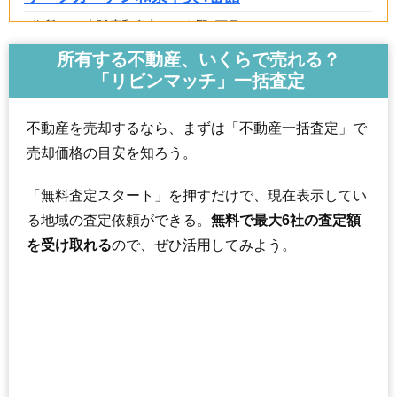
住所
大阪府和泉市いぶき野5丁目
交通
和泉中央駅（4分）
所有する不動産、いくらで売れる？
「リビンマッチ」一括査定
3,090万円～3,390万円
相場
(33.2万円/㎡~36.5万円/㎡)
不動産を売却するなら、まずは「不動産一括査定」で
マンションナビで
売却価格の目安を知ろう。
無料一括査定をする
「無料査定スタート」を押すだけで、現在表示してい
マイシティ泉北B棟
る地域の査定依頼ができる。
無料で最大6社の査定額
住所
大阪府和泉市伏屋町5丁目
を受け取れる
ので、ぜひ活用してみよう。
交通
光明池駅（11分）
1,310万円～1,510万円
相場
(18.7万円/㎡~21.6万円/㎡)
マンションナビで
無料一括査定をする