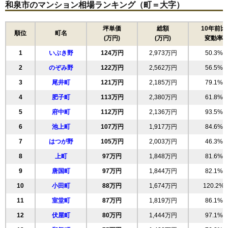
和泉市のマンション相場ランキング（町＝大字）
マイシティ泉北A棟
住所
大阪府和泉市伏屋町5丁目
坪単価
総額
10年前比
順位
町名
(万円)
(万円)
変動率
交通
光明池駅（8分）、泉ヶ丘駅（8分）
1
いぶき野
124万円
2,973万円
50.3%
1,290万円～1,490万円
相場
2
のぞみ野
122万円
2,562万円
56.5%
(19.3万円/㎡~22.2万円/㎡)
3
尾井町
121万円
2,185万円
79.1%
マンションナビで
4
肥子町
無料一括査定をする
113万円
2,380万円
61.8%
5
府中町
112万円
2,136万円
93.5%
和泉中央グランアリーナ
6
池上町
107万円
1,917万円
84.6%
住所
大阪府和泉市いぶき野4丁目
7
はつが野
105万円
2,003万円
46.3%
交通
和泉中央駅（2分）
8
上町
97万円
1,848万円
81.6%
9
唐国町
97万円
1,844万円
82.1%
4,830万円～5,130万円
相場
10
小田町
88万円
1,674万円
120.2%
(49.8万円/㎡~52.9万円/㎡)
11
室堂町
87万円
1,819万円
86.1%
マンションナビで
無料一括査定をする
12
伏屋町
80万円
1,444万円
97.1%