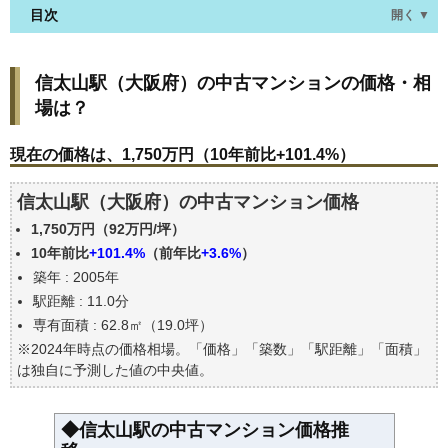
目次
開く ▼
信太山駅(大阪府)の中古マンションの価格・相場
信太山駅（大阪府）の中古マンションの価格・相
は？
場は？
現在の価格は、1,750万円（10年前比+101.4%）
価格を詳細に分析しよう
現在の価格は、1,750万円（10年前比+101.4%）
駅からの徒歩距離で価格はどうなる？
信太山駅（大阪府）の中古マンション価格
築年数で価格はどうなる？
1,750万円（92万円/坪）
信太山駅(大阪府)の中古マンションの過去の売買事例
10年前比
+101.4%
（前年比
+3.6%
）
公示地価はいくら
築年 : 2005年
エリアの将来性を人口予想から検討しよう
駅距離 : 11.0分
自分の年収でいくらの不動産が買える？
専有面積 : 62.8㎡（19.0坪）
※2024年時点の価格相場。「価格」「築数」「駅距離」「面積」
は独自に予測した値の中央値。
◆信太山駅の中古マンション価格推