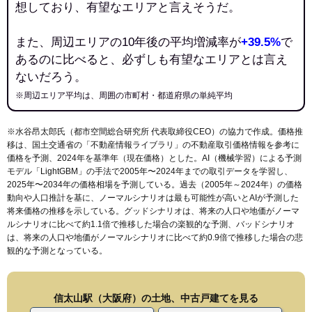
想しており、有望なエリアと言えそうだ。
また、周辺エリアの10年後の平均増減率が
+39.5%
で
あるのに比べると、必ずしも有望なエリアとは言え
ないだろう。
※周辺エリア平均は、周囲の市町村・都道府県の単純平均
※水谷昂太郎氏（都市空間総合研究所 代表取締役CEO）の協力で作成。価格推
移は、国土交通省の「
不動産情報ライブラリ
」の不動産取引価格情報を参考に
価格を予測、2024年を基準年（現在価格）とした。AI（機械学習）による予測
モデル「LightGBM」の手法で2005年〜2024年までの取引データを学習し、
2025年〜2034年の価格相場を予測している。過去（2005年～2024年）の価格
動向や人口推計を基に、ノーマルシナリオは最も可能性が高いとAIが予測した
将来価格の推移を示している。グッドシナリオは、将来の人口や地価がノーマ
ルシナリオに比べて約1.1倍で推移した場合の楽観的な予測、バッドシナリオ
は、将来の人口や地価がノーマルシナリオに比べて約0.9倍で推移した場合の悲
観的な予測となっている。
信太山駅（大阪府）の土地、中古戸建てを見る