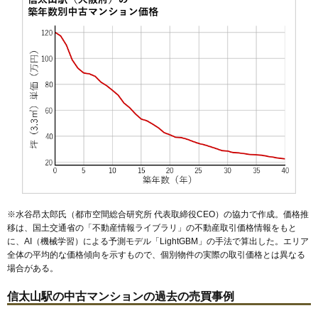
マンションナビで
無料一括査定をする
アスティオ和泉中央
住所
大阪府和泉市いぶき野4丁目
交通
和泉中央駅（3分）
3,790万円～4,090万円
相場
(39.9万円/㎡~43.1万円/㎡)
マンションナビで
無料一括査定をする
※水谷昂太郎氏（都市空間総合研究所 代表取締役CEO）の協力で作成。価格推
グランドメゾン和泉中央
移は、国土交通省の「
不動産情報ライブラリ
」の不動産取引価格情報をもと
に、AI（機械学習）による予測モデル「LightGBM」の手法で算出した。エリア
住所
大阪府和泉市いぶき野3丁目
全体の平均的な価格傾向を示すもので、個別物件の実際の取引価格とは異なる
交通
和泉中央駅（4分）
場合がある。
2,500万円～2,700万円
信太山駅の中古マンションの過去の売買事例
相場
(32.1万円/㎡~34.6万円/㎡)