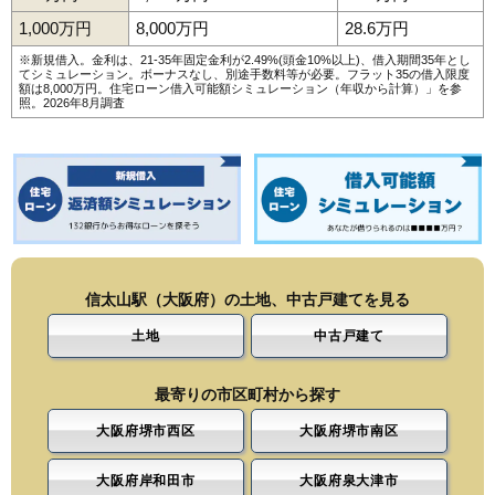
1,000万円
8,000万円
28.6万円
※新規借入。金利は、21-35年固定金利が2.49%(頭金10%以上)、借入期間35年とし
てシミュレーション。ボーナスなし、別途手数料等が必要。フラット35の借入限度
額は8,000万円。
住宅ローン借入可能額シミュレーション（年収から計算）
」を参
照。2026年8月調査
信太山駅（大阪府）の土地、中古戸建てを見る
土地
中古戸建て
最寄りの市区町村から探す
大阪府堺市西区
大阪府堺市南区
大阪府岸和田市
大阪府泉大津市