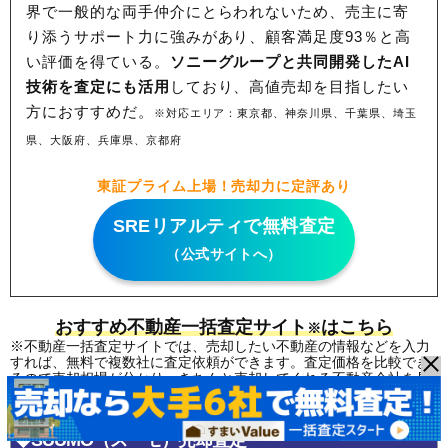
界で一般的な両手仲介にとらわれないため、
売主に寄
り添うサポート力に強みがあり、顧客満足度93％と高
い評価を得ている。
ソニーグループと共同開発したAI
技術を査定にも活用
しており、高値売却を目指したい
方におすすめだ。
※対応エリア：東京都、神奈川県、千葉県、埼玉
県、大阪府、兵庫県、京都府
東証プライム上場！売却力に定評あり
SREリアルティで無料査定
（公式サイトへ）
おすすめ不動産一括査定サイト
はこちら
※
※不動産一括査定サイトでは、売却したい不動産の情報などを入力
すれば、無料で複数社に査定依頼ができます。査定価格を比較でき
るので売却相場が分かり、きちんと売却してくれる不動産会社を見
つけやすくなる便利なサービスです。
◆SUUMO（スーモ）売却査定