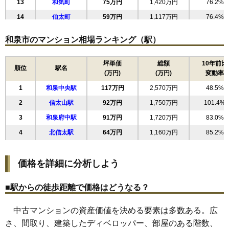
13
和気町
75万円
1,420万円
76.2%
アルモニー和泉中央
14
伯太町
59万円
1,117万円
76.4%
住所
大阪府和泉市いぶき野5丁目
15
上代町
54万円
971万円
64.7%
和泉市のマンション相場ランキング（駅）
交通
和泉中央駅（3分）
16
池田下町
49万円
1,035万円
57.2%
2,310万円～2,510万円
17
鶴山台
43万円
765万円
52.7%
坪単価
総額
10年前比
相場
順位
駅名
(万円)
(万円)
変動率
(26.6万円/㎡~28.9万円/㎡)
18
阪本町
27万円
355万円
39.4%
1
和泉中央駅
117万円
2,570万円
48.5%
マンションナビで
無料一括査定をする
2
信太山駅
92万円
1,750万円
101.4%
3
和泉府中駅
91万円
1,720万円
83.0%
アルモニー和泉中央2番館
4
北信太駅
64万円
1,160万円
85.2%
住所
大阪府和泉市いぶき野5丁目
交通
和泉中央駅（3分）
価格を詳細に分析しよう
2,530万円～2,730万円
相場
■駅からの徒歩距離で価格はどうなる？
(30.1万円/㎡~32.5万円/㎡)
中古マンションの資産価値を決める要素は多数ある。広
マンションナビで
無料一括査定をする
さ、間取り、建築したディベロッパー、部屋のある階数、