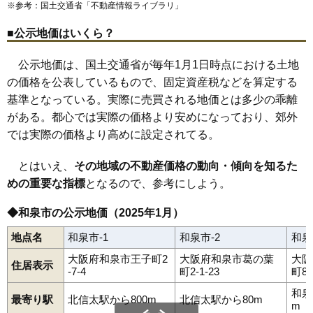
※参考：国土交通省「
不動産情報ライブラリ
」
■公示地価はいくら？
公示地価は、国土交通省が毎年1月1日時点における土地
の価格を公表しているもので、固定資産税などを算定する
基準となっている。実際に売買される地価とは多少の乖離
がある。都心では実際の価格より安めになっており、郊外
では実際の価格より高めに設定されてる。
とはいえ、
その地域の不動産価格の動向・傾向を知るた
めの重要な指標
となるので、参考にしよう。
◆和泉市の公示地価（2025年1月）
地点名
和泉市-1
和泉市-2
和泉
大阪府和泉市王子町2
大阪府和泉市葛の葉
大阪
住居表示
-7-4
町2-1-23
町8
和泉
最寄り駅
北信太駅から800m
北信太駅から80m
m