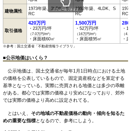
1973年築、3LDK、S
1992年築、4LDK、S
19
スクロールできます
建物属性
RC
RC
RC
420万円
1,500万円
28
・23万円/坪
・52万円/坪
・1
取引価格
（7.0万円/m²）
（16万円/m²）
（4.
・床面積60㎡
・床面積95㎡
・床
※参考：国土交通省「
不動産情報ライブラリ
」
■公示地価はいくら？
公示地価は、国土交通省が毎年1月1日時点における土地
の価格を公表しているもので、固定資産税などを算定する
基準となっている。実際に売買される地価とは多少の乖離
がある。都心では実際の価格より安めになっており、郊外
では実際の価格より高めに設定されてる。
とはいえ、
その地域の不動産価格の動向・傾向を知るた
めの重要な指標
となるので、参考にしよう。