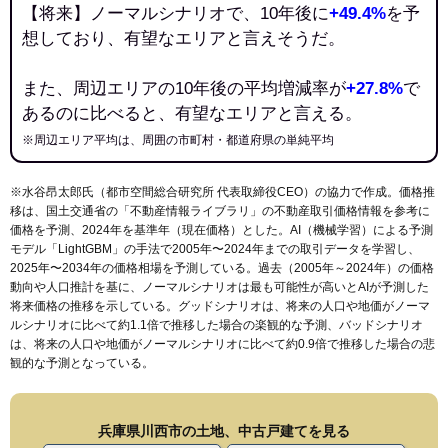
【将来】ノーマルシナリオで、10年後に
+49.4%
を予
想しており、有望なエリアと言えそうだ。
また、周辺エリアの10年後の平均増減率が
+27.8%
で
あるのに比べると、有望なエリアと言える。
※周辺エリア平均は、周囲の市町村・都道府県の単純平均
※水谷昂太郎氏（都市空間総合研究所 代表取締役CEO）の協力で作成。価格推
移は、国土交通省の「
不動産情報ライブラリ
」の不動産取引価格情報を参考に
価格を予測、2024年を基準年（現在価格）とした。AI（機械学習）による予測
モデル「LightGBM」の手法で2005年〜2024年までの取引データを学習し、
2025年〜2034年の価格相場を予測している。過去（2005年～2024年）の価格
動向や人口推計を基に、ノーマルシナリオは最も可能性が高いとAIが予測した
将来価格の推移を示している。グッドシナリオは、将来の人口や地価がノーマ
ルシナリオに比べて約1.1倍で推移した場合の楽観的な予測、バッドシナリオ
は、将来の人口や地価がノーマルシナリオに比べて約0.9倍で推移した場合の悲
観的な予測となっている。
兵庫県川西市の土地、中古戸建てを見る