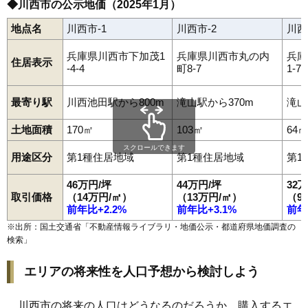
◆川西市の公示地価（2025年1月）
地点名
川西市-1
川西市-2
川西
兵庫県川西市下加茂1
兵庫県川西市丸の内
兵庫
住居表示
-4-4
町8-7
1-7
最寄り駅
川西池田駅から800m
滝山駅から370m
滝山
土地面積
170㎡
103㎡
64㎡
スクロールできます
用途区分
第1種住居地域
第1種住居地域
第1
46万円/坪
44万円/坪
32
取引価格
（14万円/㎡）
（13万円/㎡）
（9
前年比+2.2%
前年比+3.1%
前年
※出所：国土交通省「
不動産情報ライブラリ・地価公示・都道府県地価調査の
検索
」
エリアの将来性を人口予想から検討しよう
川西市の将来の人口はどうなるのだろうか。購入するエ