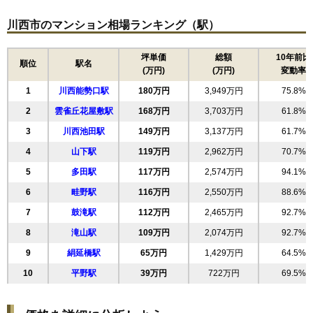
住所
兵庫県川西市小花1丁目
15
萩原
118万円
2,486万円
97.3%
川西市のマンション相場ランキング（駅）
交通
川西能勢口駅（1分）、川西池田駅（6分）
16
東畦野
116万円
2,556万円
88.0%
6,290万円～6,690万円
17
平野
112万円
2,457万円
67.3%
坪単価
総額
10年前比
相場
順位
駅名
(万円)
(万円)
変動率
(86.2万円/㎡~91.6万円/㎡)
18
新田
111万円
2,447万円
60.2%
1
川西能勢口駅
180万円
3,949万円
75.8%
19
矢問
110万円
2,312万円
96.1%
マンションナビで
無料一括査定をする
2
雲雀丘花屋敷駅
168万円
3,703万円
61.8%
20
丸の内町
106万円
1,701万円
95.9%
3
川西池田駅
149万円
3,137万円
61.7%
21
清和台西
103万円
2,276万円
54.5%
ジオ川西多田ブライトサイト
4
山下駅
119万円
2,962万円
70.7%
22
緑台
77万円
2,073万円
109.5%
住所
兵庫県川西市東多田3丁目
5
多田駅
117万円
2,574万円
94.1%
23
多田桜木
75万円
1,796万円
89.6%
交通
6
畦野駅
116万円
2,550万円
88.6%
24
石道
67万円
1,887万円
147.5%
7
鼓滝駅
112万円
2,465万円
92.7%
3,810万円～4,110万円
25
向陽台
32万円
573万円
57.0%
相場
(48.2万円/㎡~52.0万円/㎡)
8
滝山駅
109万円
2,074万円
92.7%
26
清和台東
31万円
583万円
52.3%
9
絹延橋駅
65万円
1,429万円
64.5%
マンションナビで
無料一括査定をする
10
平野駅
39万円
722万円
69.5%
ジオ阪急川西レジデンスマーク