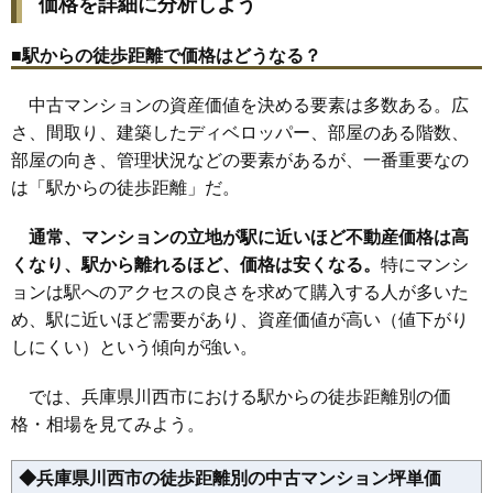
価格を詳細に分析しよう
住所
兵庫県川西市小戸1丁目
■駅からの徒歩距離で価格はどうなる？
川西能勢口駅（3分）、川西池田駅（9分）、絹延
交通
橋駅（15分）
中古マンションの資産価値を決める要素は多数ある。広
5,870万円～6,270万円
相場
さ、間取り、建築したディベロッパー、部屋のある階数、
(75.3万円/㎡~80.4万円/㎡)
部屋の向き、管理状況などの要素があるが、一番重要なの
マンションナビで
は「駅からの徒歩距離」だ。
無料一括査定をする
通常、マンションの立地が駅に近いほど不動産価格は高
エクステラス日生中央ウエストテラス
くなり、駅から離れるほど、価格は安くなる。
特にマンシ
住所
兵庫県川西市丸山台1丁目
ョンは駅へのアクセスの良さを求めて購入する人が多いた
め、駅に近いほど需要があり、資産価値が高い（値下がり
交通
日生中央駅（3分）
しにくい）という傾向が強い。
2,850万円～3,150万円
相場
(34.8万円/㎡~38.4万円/㎡)
では、兵庫県川西市における駅からの徒歩距離別の価
格・相場を見てみよう。
マンションナビで
無料一括査定をする
◆兵庫県川西市の徒歩距離別の中古マンション坪単価