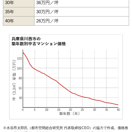
30年
36万円／坪
パルコート川西ミルヴィラージュ
35年
30万円／坪
住所
兵庫県川西市東多田3丁目
40年
26万円／坪
交通
多田駅（2分）
2,000万円～2,200万円
相場
(25.0万円/㎡~27.5万円/㎡)
マンションナビで
無料一括査定をする
プレシアス清和台中央
住所
兵庫県川西市清和台西3丁目
交通
1,910万円～2,110万円
相場
(22.2万円/㎡~24.5万円/㎡)
マンションナビで
※水谷昂太郎氏（都市空間総合研究所 代表取締役CEO）の協力で作成。価格推
無料一括査定をする