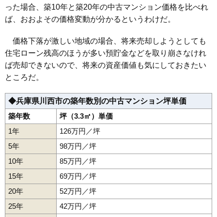
った場合、築10年と築20年の中古マンション価格を比べれ
阪急日生ニュータウン花咲く丘の街E棟
ば、おおよその価格変動が分かるというわけだ。
住所
兵庫県川西市丸山台1丁目
価格下落が激しい地域の場合、将来売却しようとしても
交通
日生中央駅（6分）
住宅ローン残高のほうが多い預貯金などを取り崩さなけれ
2,010万円～2,210万円
ば売却できないので、将来の資産価値も気にしておきたい
相場
(23.1万円/㎡~25.4万円/㎡)
ところだ。
マンションナビで
無料一括査定をする
◆兵庫県川西市の築年数別の中古マンション坪単価
築年数
坪（3.3㎡）単価
アズレ川西
1年
126万円／坪
住所
兵庫県川西市矢問1丁目
5年
98万円／坪
交通
鼓滝駅（5分）
10年
85万円／坪
1,320万円～1,520万円
15年
69万円／坪
相場
(16.7万円/㎡~19.2万円/㎡)
20年
52万円／坪
マンションナビで
25年
42万円／坪
無料一括査定をする