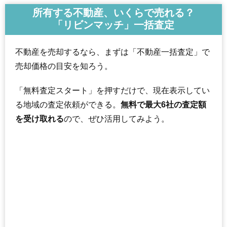
交通
川西能勢口駅（6分）
所有する不動産、いくらで売れる？
「リビンマッチ」一括査定
3,270万円～3,570万円
相場
(38.5万円/㎡~42.0万円/㎡)
不動産を売却するなら、まずは「不動産一括査定」で
マンションナビで
売却価格の目安を知ろう。
無料一括査定をする
「無料査定スタート」を押すだけで、現在表示してい
シャンテ川西5号棟
る地域の査定依頼ができる。
無料で最大6社の査定額
住所
兵庫県川西市小花2丁目
を受け取れる
ので、ぜひ活用してみよう。
交通
川西能勢口駅（6分）
3,260万円～3,560万円
相場
(38.4万円/㎡~41.9万円/㎡)
マンションナビで
無料一括査定をする
エクステラス日生中央イーストテラス
住所
兵庫県川西市丸山台1丁目