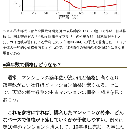
石道
小戸
小花
加茂
久代
向陽台
栄町
新田
清和台西
清和台東
阪急日生ニュータウン花咲く丘の街C棟
川西池田駅
川西能勢口駅
雲雀丘花屋敷駅
絹延橋駅
滝山駅
滝山町
多田桜木
中央町
鼓が滝
寺畑
萩原
花屋敷
東畦野
東多田
鼓滝駅
多田駅
平野駅
畦野駅
山下駅
平野
丸の内町
丸山台
緑台
南花屋敷
見野
矢問
住所
兵庫県川西市丸山台1丁目
交通
日生中央駅（1分）
※水谷昂太郎氏（都市空間総合研究所 代表取締役CEO）の協力で作成。価格推
2,110万円～2,310万円
移は、国土交通省の「
不動産情報ライブラリ
」の不動産取引価格情報をもと
相場
(27.1万円/㎡~29.6万円/㎡)
に、AI（機械学習）による予測モデル「LightGBM」の手法で算出した。エリア
全体の平均的な価格傾向を示すもので、個別物件の実際の取引価格とは異なる
マンションナビで
場合がある。
無料一括査定をする
■築年数で価格はどうなる？
阪急日生ニュータウン花咲く丘の街F棟
通常、マンションの築年数が浅いほど価格は高くなり、
住所
兵庫県川西市丸山台1丁目
築年数が古い物件ほどマンション価格は安くなる。そこ
交通
日生中央駅（6分）
で、実際の築年数別の中古マンションの価格・相場を見て
おこう。
1,980万円～2,180万円
相場
(23.0万円/㎡~25.3万円/㎡)
これを参考にすれば、購入したマンションが将来、どん
マンションナビで
なペースで価格が下落していくかが予想しやすい。
例えば
無料一括査定をする
築10年のマンションを購入して、10年後に売却する事にな