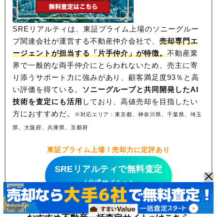
SREリアルティは、東証プライム上場のソニーグルー
プ関連会社が運営する不動産仲介会社で、
売却専門エ
ージェントが担当する「片手仲介」が特徴。
不動産業
界で一般的な両手仲介にとらわれないため、
売主に寄
り添うサポート力に強みがあり、顧客満足度93％と高
い評価を得ている。
ソニーグループと共同開発したAI
技術を査定にも活用
しており、高値売却を目指したい
方におすすめだ。
※対応エリア：東京都、神奈川県、千葉県、埼玉
県、大阪府、兵庫県、京都府
東証プライム上場！売却力に定評あり
SREリアルティで無料査定
（公式サイトへ）