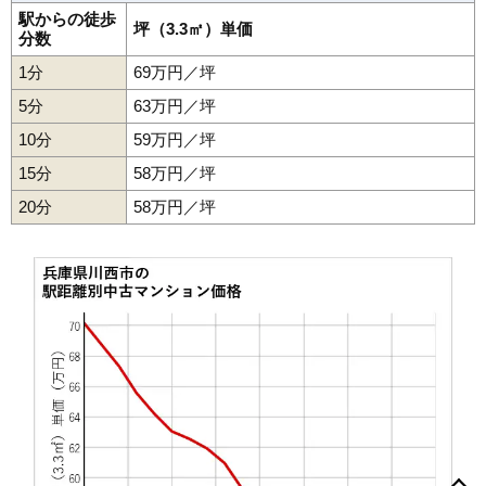
東急ドエルアルス川西けやき坂
駅からの徒歩
坪（3.3㎡）単価
分数
住所
兵庫県川西市けやき坂1丁目
1分
69万円／坪
交通
5分
63万円／坪
740万円～840万円
相場
10分
59万円／坪
(8.9万円/㎡~10.1万円/㎡)
15分
58万円／坪
マンションナビで
20分
58万円／坪
無料一括査定をする
パルコート川西ラッフィナート
住所
兵庫県川西市東多田3丁目
交通
多田駅（5分）
2,240万円～2,440万円
相場
(26.7万円/㎡~29.0万円/㎡)
マンションナビで
無料一括査定をする