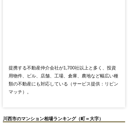
交通
日生中央駅（3分）
2,550万円～2,750万円
相場
(33.1万円/㎡~35.7万円/㎡)
マンションナビで
無料一括査定をする
清和台ハイム4号棟
住所
兵庫県川西市清和台西1丁目
提携する不動産仲介会社が1,700社以上と多く、投資
交通
用物件、ビル、店舗、工場、倉庫、農地など幅広い種
390万円～490万円
類の不動産にも対応している（サービス提供：リビン
相場
(6.0万円/㎡~7.5万円/㎡)
マッチ）。
マンションナビで
無料一括査定をする
川西市のマンション相場ランキング（町＝大字）
清和台ハイム2号棟