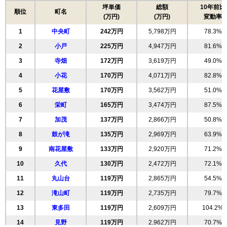
住所
兵庫県川西市清和台西1丁目
坪単価
総額
10年前比
順位
町名
(万円)
(万円)
変動率
交通
1
中央町
242万円
5,798万円
78.3%
360万円～460万円
相場
2
小戸
225万円
4,947万円
81.6%
(5.5万円/㎡~7.1万円/㎡)
3
寺畑
172万円
3,619万円
49.0%
マンションナビで
4
小花
無料一括査定をする
170万円
4,071万円
82.8%
5
花屋敷
170万円
3,562万円
51.0%
ジオ川西多田パークサイト
6
栄町
165万円
3,474万円
87.5%
住所
兵庫県川西市東多田3丁目
7
加茂
137万円
2,866万円
50.8%
交通
8
鼓が滝
135万円
2,969万円
63.9%
9
南花屋敷
133万円
2,920万円
71.2%
2,410万円～2,610万円
相場
10
久代
130万円
2,472万円
72.1%
(48.2万円/㎡~52.2万円/㎡)
11
丸山台
119万円
2,865万円
54.5%
マンションナビで
無料一括査定をする
12
滝山町
119万円
2,735万円
79.7%
13
東多田
119万円
2,609万円
104.2%
ブランズ川西
14
見野
119万円
2,962万円
70.7%