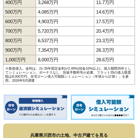
400万円
3,268万円
11.7万円
500万円
4,085万円
14.6万円
600万円
4,903万円
17.5万円
700万円
5,720万円
20.4万円
800万円
6,537万円
23.3万円
900万円
7,354万円
26.3万円
1,000万円
8,000万円
28.6万円
※新規借入。金利は、21-35年固定金利が2.49%(頭金10%以上)、借入期間35年とし
てシミュレーション。ボーナスなし、別途手数料等が必要。フラット35の借入限度
額は8,000万円。
住宅ローン借入可能額シミュレーション（年収から計算）
」を参
照。2026年8月調査
兵庫県川西市の土地、中古戸建てを見る