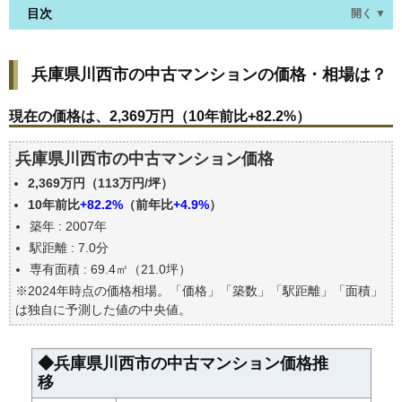
目次
開く ▼
兵庫県川西市の中古マンションの価格・相場は？
兵庫県川西市の中古マンションの価格・相場は？
現在の価格は、2,369万円（10年前比+82.2%）
価格を詳細に分析しよう
現在の価格は、2,369万円（10年前比+82.2%）
駅からの徒歩距離で価格はどうなる？
兵庫県川西市の中古マンション価格
築年数で価格はどうなる？
2,369万円（113万円/坪）
兵庫県川西市の中古マンションの過去の売買事例
10年前比
+82.2%
（前年比
+4.9%
）
公示地価はいくら
築年 : 2007年
エリアの将来性を人口予想から検討しよう
駅距離 : 7.0分
自分の年収でいくらの不動産が買える？
専有面積 : 69.4㎡（21.0坪）
※2024年時点の価格相場。「価格」「築数」「駅距離」「面積」
は独自に予測した値の中央値。
◆兵庫県川西市の中古マンション価格推
移