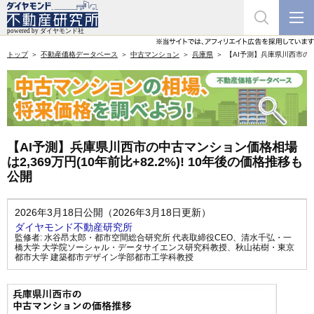
トップ
不動産価格データベース
中古マンション
兵庫県
【AI予測】兵庫県川西市の中古
【AI予測】兵庫県川西市の中古マンション価格相場
は2,369万円(10年前比+82.2%)! 10年後の価格推移も
公開
2026年3月18日公開（2026年3月18日更新）
ダイヤモンド不動産研究所
監修者:
水谷昂太郎・都市空間総合研究所 代表取締役CEO
、
清水千弘・一
橋大学 大学院ソーシャル・データサイエンス研究科教授
、
秋山祐樹・東京
都市大学 建築都市デザイン学部都市工学科教授