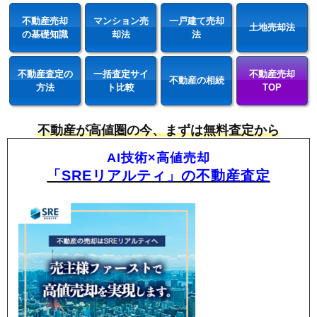
不動産売却
マンション売
一戸建て売却
土地売却法
の基礎知識
却法
法
不動産査定の
一括査定サイ
不動産売却
不動産の相続
方法
ト比較
TOP
不動産が高値圏の今、まずは無料査定から
AI技術×高値売却
「SREリアルティ」の不動産査定