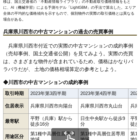
移は、国土交通省の「
不動産情報ライブラリ
」の不動産取引価格情報をもと
に、AI（機械学習）による予測モデル「LightGBM」の手法で算出した。エリア
全体の平均的な価格傾向を示すもので、個別物件の実際の取引価格とは異なる
場合がある。
兵庫県川西市の中古マンションの過去の売買事例
兵庫県川西市付近での実際の中古マンションの成約事例
（売却事例、国土交通省公開）を見てみよう。実際の売買
は、さまざまな物件が含まれているため、価格はかなりバ
ラバラだが、 土地の価格相場算定の参考としよう。
◆川西市の中古マンションの成約事例
取引時期
2023年第3四半期
2023年第4四半期
20
住居表示
兵庫県川西市向陽台
兵庫県川西市丸山台
兵庫
平野（兵庫）駅から
日生中央駅から徒歩9
平野
最寄駅
徒歩16分
分
徒歩
第1種中高層住居専用
第1種中高層住居専用
第1
用途区分
地域
地域
地域