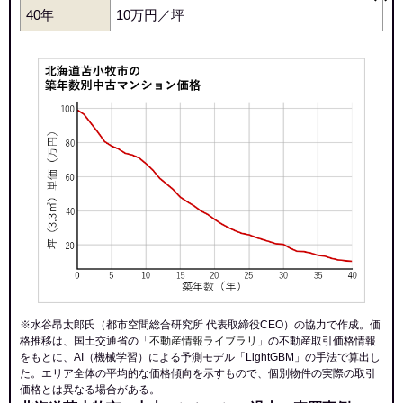
青葉町
王子町
表町
三光町
新中野町
末広町
錦町
日新町
40年
10万円／坪
マンションナビで
糸井駅
青葉駅
苫小牧駅
北光町
元中野町
柳町
若草町
無料一括査定をする
※水谷昂太郎氏（都市空間総合研究所 代表取締役CEO）の協力で作成。価
格推移は、国土交通省の「
不動産情報ライブラリ
」の不動産取引価格情報
をもとに、AI（機械学習）による予測モデル「LightGBM」の手法で算出し
た。エリア全体の平均的な価格傾向を示すもので、個別物件の実際の取引
価格とは異なる場合がある。