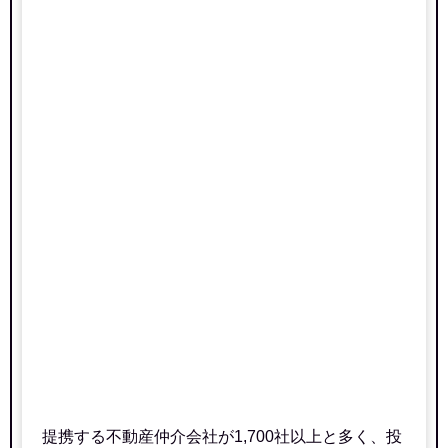
パークハイツコスモ
住所
北海道苫小牧市青葉町2丁目
交通
青葉駅（5分）
400万円～500万円
相場
(5.2万円/㎡~6.5万円/㎡)
マンションナビで
無料一括査定をする
プリンスハイツ表町2番館
住所
北海道苫小牧市表町5丁目
交通
苫小牧駅（3分）
1,840万円～2,040万円
提携する不動産仲介会社が1,700社以上と多く、投
相場