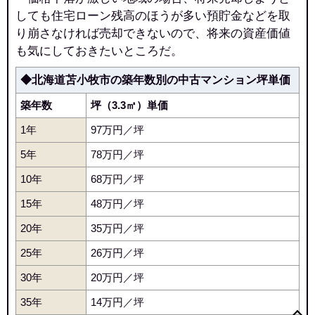
青葉マンション
しても住宅ローン残高のほうが多い預貯金などを取
り崩さなければ売却できないので、将来の資産価値
住所
北海道苫小牧市青葉町2丁目
も気にしておきたいところだ。
交通
青葉駅（5分）
◆北海道苫小牧市の築年数別の中古マンション坪単価
340万円～440万円
築年数
坪（3.3㎡）単価
相場
(4.5万円/㎡~5.8万円/㎡)
1年
97万円／坪
マンションナビで
5年
78万円／坪
無料一括査定をする
10年
68万円／坪
青葉マンションF棟
15年
48万円／坪
住所
北海道苫小牧市青葉町2丁目
20年
35万円／坪
25年
26万円／坪
交通
苫小牧駅（5分）、青葉駅（6分）
30年
20万円／坪
240万円～340万円
相場
35年
14万円／坪
(3.1万円/㎡~4.4万円/㎡)