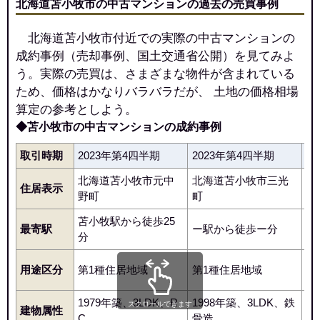
北海道苫小牧市の中古マンションの過去の売買事例
北海道苫小牧市付近での実際の中古マンションの
成約事例（売却事例、国土交通省公開）を見てみよ
う。実際の売買は、さまざまな物件が含まれている
ため、価格はかなりバラバラだが、 土地の価格相場
算定の参考としよう。
◆苫小牧市の中古マンションの成約事例
取引時期
2023年第4四半期
2023年第4四半期
2
北海道苫小牧市元中
北海道苫小牧市三光
北
住居表示
野町
町
町
苫小牧駅から徒歩25
最寄駅
ー駅から徒歩ー分
青
分
第
用途区分
第1種住居地域
第1種住居地域
地
1979年築、3LDK、R
1998年築、3LDK、鉄
1
スクロールできます
建物属性
C
骨造
C