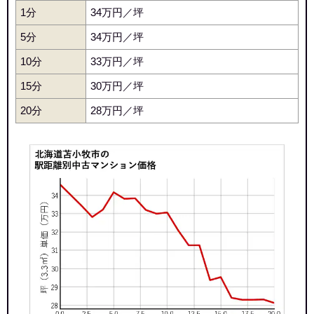
1分
34万円／坪
マンションナビで
5分
34万円／坪
無料一括査定をする
10分
33万円／坪
青葉マンションA棟
15分
30万円／坪
住所
北海道苫小牧市青葉町2丁目
20分
28万円／坪
交通
青葉駅（5分）
720万円～820万円
相場
(9.0万円/㎡~10.3万円/㎡)
マンションナビで
無料一括査定をする
青葉マンションC棟
住所
北海道苫小牧市青葉町2丁目