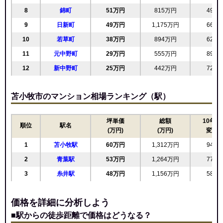
8
錦町
51万円
815万円
49.9
交通
青葉駅（5分）
9
日新町
49万円
1,175万円
66.0
730万円～830万円
相場
10
若草町
38万円
894万円
62.9
(9.5万円/㎡~10.8万円/㎡)
11
元中野町
29万円
555万円
89.8
マンションナビで
12
新中野町
25万円
442万円
72.9
無料一括査定をする
苫小牧市のマンション相場ランキング（駅）
プリンスハイツ表町3番館
坪単価
総額
10年前
住所
北海道苫小牧市表町5丁目
順位
駅名
(万円)
(万円)
変動
交通
苫小牧駅（3分）
1
苫小牧駅
60万円
1,312万円
94.8
2
青葉駅
53万円
1,264万円
77.0
1,110万円～1,310万円
相場
3
糸井駅
48万円
1,156万円
58.3
(15.9万円/㎡~18.7万円/㎡)
マンションナビで
価格を詳細に分析しよう
無料一括査定をする
■駅からの徒歩距離で価格はどうなる？