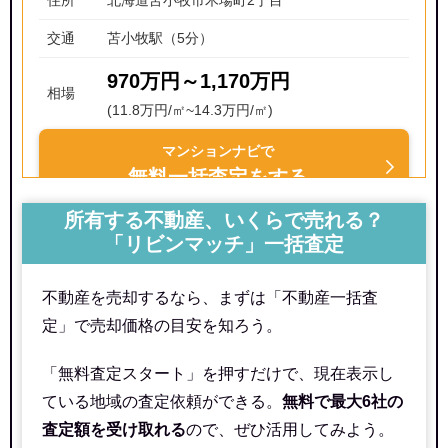
住所
北海道苫小牧市木場町2丁目
交通
苫小牧駅（5分）
970万円～1,170万円
相場
(11.8万円/㎡~14.3万円/㎡)
マンションナビで
無料一括査定をする
所有する不動産、いくらで売れる？
プリンスハイツ木場町
「リビンマッチ」一括査定
住所
北海道苫小牧市木場町2丁目
不動産を売却するなら、まずは「不動産一括査
交通
苫小牧駅（7分）
定」で売却価格の目安を知ろう。
1,340万円～1,540万円
相場
「無料査定スタート」を押すだけで、現在表示し
(18.4万円/㎡~21.1万円/㎡)
ている地域の査定依頼ができる。
無料で最大6社の
マンションナビで
査定額を受け取れる
ので、ぜひ活用してみよう。
無料一括査定をする