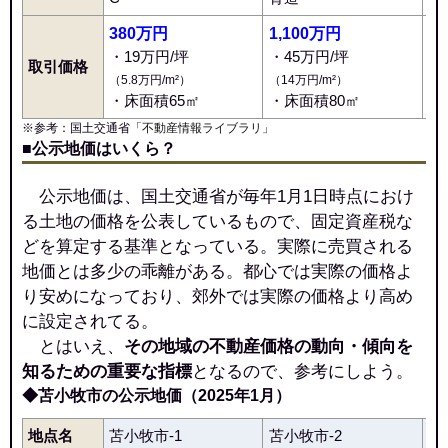
380万円
1,100万円
2
・19万円/坪
・45万円/坪
・
取引価格
（5.8万円/m²）
（14万円/m²）
（3
・床面積65㎡
・床面積80㎡
・
※参考：国土交通省「
不動産情報ライブラリ
」
■公示地価はいくら？
公示地価は、国土交通省が毎年1月1日時点におけ
る土地の価格を公表しているもので、固定資産税な
どを算定する基準となっている。実際に売買される
地価とは多少の乖離がある。都心では実際の価格よ
り安めになっており、郊外では実際の価格より高め
に設定されてる。
とはいえ、
その地域の不動産価格の動向・傾向を
知るための重要な指標
となるので、参考にしよう。
◆苫小牧市の公示地価（2025年1月）
地点名
苫小牧市-1
苫小牧市-2
苫