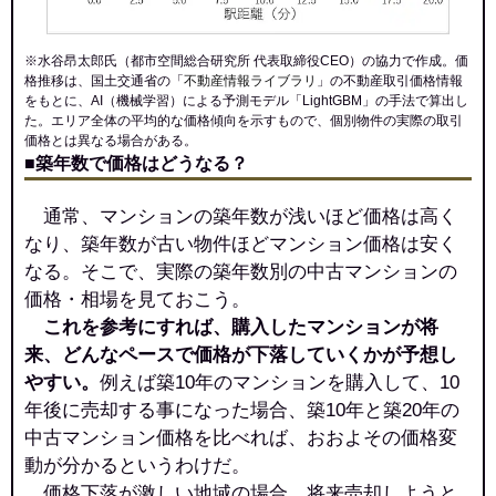
交通
青葉駅（5分）
420万円～520万円
※水谷昂太郎氏（都市空間総合研究所 代表取締役CEO）の協力で作成。価
相場
格推移は、国土交通省の「
不動産情報ライブラリ
」の不動産取引価格情報
(5.3万円/㎡~6.6万円/㎡)
をもとに、AI（機械学習）による予測モデル「LightGBM」の手法で算出し
た。エリア全体の平均的な価格傾向を示すもので、個別物件の実際の取引
マンションナビで
価格とは異なる場合がある。
無料一括査定をする
■築年数で価格はどうなる？
通常、マンションの築年数が浅いほど価格は高く
第2本町ハイツ
なり、築年数が古い物件ほどマンション価格は安く
住所
北海道苫小牧市本町2丁目
なる。そこで、実際の築年数別の中古マンションの
価格・相場を見ておこう。
交通
苫小牧駅（15分）、青葉駅（31分）
これを参考にすれば、購入したマンションが将
390万円～490万円
来、どんなペースで価格が下落していくかが予想し
相場
やすい。
例えば築10年のマンションを購入して、10
(5.2万円/㎡~6.5万円/㎡)
年後に売却する事になった場合、築10年と築20年の
マンションナビで
中古マンション価格を比べれば、おおよその価格変
無料一括査定をする
動が分かるというわけだ。
価格下落が激しい地域の場合、将来売却しようと