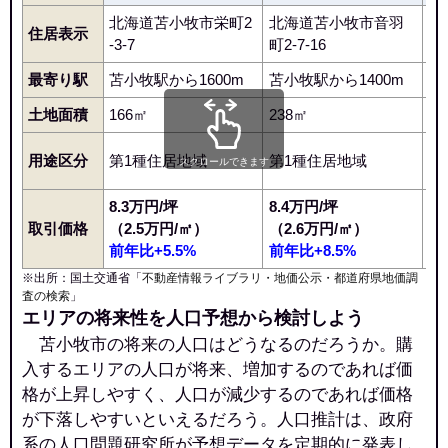
北海道苫小牧市栄町2
北海道苫小牧市音羽
北
住居表示
-3-7
町2-7-16
-2
最寄り駅
苫小牧駅から1600m
苫小牧駅から1400m
苫
土地面積
166㎡
238㎡
2
用途区分
第1種住居地域
第1種住居地域
第
スクロールできます
8.3万円/坪
8.4万円/坪
3
取引価格
（2.5万円/㎡）
（2.6万円/㎡）
（
前年比+5.5%
前年比+8.5%
前
※出所：国土交通省「
不動産情報ライブラリ・地価公示・都道府県地価調
査の検索
」
エリアの将来性を人口予想から検討しよう
苫小牧市の将来の人口はどうなるのだろうか。購
入するエリアの人口が将来、増加するのであれば価
格が上昇しやすく、人口が減少するのであれば価格
が下落しやすいといえるだろう。人口推計は、政府
系の人口問題研究所が予想データを定期的に発表し