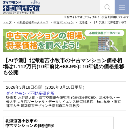
トップ
不動産価格データベース
中古マンション
北海道
【AI予測】北海道苫小牧市の中
【AI予測】北海道苫小牧市の中古マンション価格相
場は1,112万円(10年前比+88.9%)! 10年後の価格推移
も公開
2026年3月18日公開（2026年3月18日更新）
ダイヤモンド不動産研究所
監修者:
水谷昂太郎・都市空間総合研究所 代表取締役CEO
、
清水千弘・一
橋大学 大学院ソーシャル・データサイエンス研究科教授
、
秋山祐樹・東京
都市大学 建築都市デザイン学部都市工学科教授