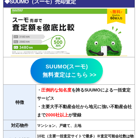
◆SUUMO（スーモ）売却査定
SUUMO(スーモ)
無料査定はこちら >>
・
圧倒的な知名度
を誇るSUUMOによる一括査定
サービス
特徴
・主要大手不動産会社から地元に強い不動産会社
まで
2000社以上
が登録
対応物件
マンション、戸建て、土地
10社（主要一括査定サイトで最多）※査定可能会社数は物