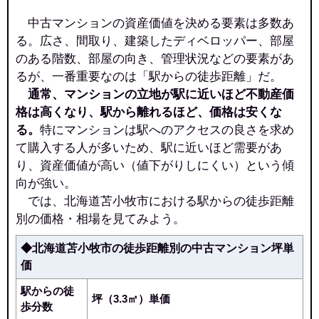
中古マンションの資産価値を決める要素は多数あ
本町ハイツ
る。広さ、間取り、建築したディベロッパー、部屋
住所
北海道苫小牧市本町2丁目
のある階数、部屋の向き、管理状況などの要素があ
るが、一番重要なのは「駅からの徒歩距離」だ。
交通
苫小牧駅（15分）
通常、マンションの立地が駅に近いほど不動産価
290万円～390万円
格は高くなり、駅から離れるほど、価格は安くな
相場
る。
特にマンションは駅へのアクセスの良さを求め
(5.0万円/㎡~6.7万円/㎡)
て購入する人が多いため、駅に近いほど需要があ
マンションナビで
り、資産価値が高い（値下がりしにくい）という傾
無料一括査定をする
向が強い。
では、北海道苫小牧市における駅からの徒歩距離
ロイヤルハイツまるい
別の価格・相場を見てみよう。
住所
北海道苫小牧市表町1丁目
◆北海道苫小牧市の徒歩距離別の中古マンション坪単
価
交通
苫小牧駅（7分）
駅からの徒
630万円～730万円
坪（3.3㎡）単価
相場
歩分数
(9.0万円/㎡~10.4万円/㎡)