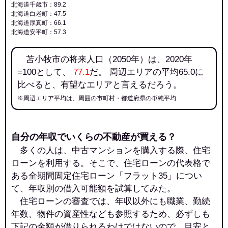
北海道千歳市：89.2
北海道白老町：47.5
北海道厚真町：66.1
北海道安平町：57.3
苫小牧市の将来人口（2050年）は、2020年
=100として、
77.1
だ。 周辺エリアの平均65.0に
比べると、有望なエリアと言えるだろう。
※周辺エリア平均は、周囲の市町村・都道府県の単純平均
自分の年収でいくらの不動産が買える？
多くの人は、中古マンションを購入する際、住宅
ローンを利用する。そこで、住宅ローンの代表格で
ある全期間固定住宅ローン「フラット35」につい
て、年収別の借入可能額を試算してみた。
住宅ローンの審査では、年収以外にも職業、勤続
年数、物件の資産性なども参照するため、必ずしも
下記の金額が借りられるわけではないので、目安と