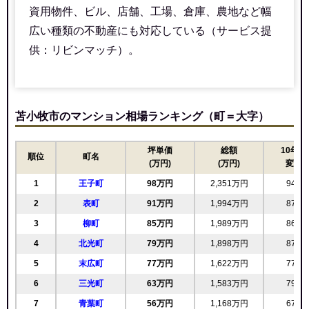
(21.4万円/㎡~23.7万円/㎡)
資用物件、ビル、店舗、工場、倉庫、農地など幅
広い種類の不動産にも対応している（サービス提
マンションナビで
供：リビンマッチ）。
無料一括査定をする
表町プリンスハイツ
苫小牧市のマンション相場ランキング（町＝大字）
住所
北海道苫小牧市表町5丁目
交通
苫小牧駅（4分）
坪単価
総額
10年前
順位
町名
(万円)
(万円)
変動
1,060万円～1,260万円
相場
1
王子町
98万円
2,351万円
94.2
(12.8万円/㎡~15.2万円/㎡)
2
表町
91万円
1,994万円
87.9
マンションナビで
3
柳町
85万円
1,989万円
86.5
無料一括査定をする
4
北光町
79万円
1,898万円
87.6
5
末広町
77万円
1,622万円
77.5
レジデンス青葉2
6
三光町
63万円
1,583万円
79.1
住所
北海道苫小牧市青葉町2丁目
7
青葉町
56万円
1,168万円
67.4