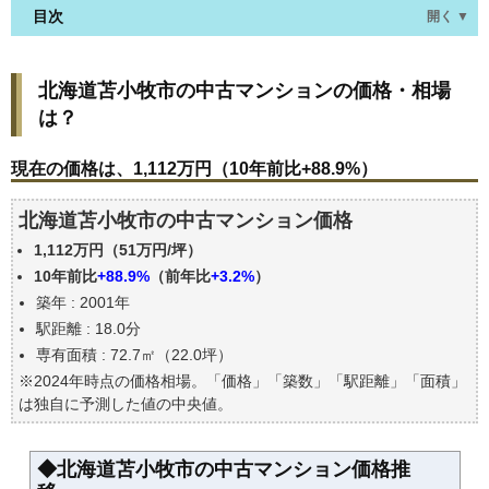
目次
開く ▼
北海道苫小牧市の中古マンションの価格・相場は？
北海道苫小牧市の中古マンションの価格・相場
現在の価格は、1,112万円（10年前比+88.9%）
は？
価格を詳細に分析しよう
駅からの徒歩距離で価格はどうなる？
現在の価格は、1,112万円（10年前比+88.9%）
築年数で価格はどうなる？
北海道苫小牧市の中古マンション価格
北海道苫小牧市の中古マンションの過去の売買事例
1,112万円（51万円/坪）
公示地価はいくら
10年前比
+88.9%
（前年比
+3.2%
）
エリアの将来性を人口予想から検討しよう
築年 : 2001年
自分の年収でいくらの不動産が買える？
駅距離 : 18.0分
専有面積 : 72.7㎡（22.0坪）
※2024年時点の価格相場。「価格」「築数」「駅距離」「面積」
は独自に予測した値の中央値。
◆北海道苫小牧市の中古マンション価格推