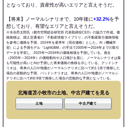
となっており、資産性が高いエリアと言えそうだ。
【将来】ノーマルシナリオで、10年後に
+32.2%
を予
想しており、有望なエリアと言えそうだ。
※水谷昂太郎氏（都市空間総合研究所 代表取締役CEO）の協力で作成。価
格推移は、国土交通省の「
不動産情報ライブラリ
」の不動産取引価格情報
を参考に価格を予測、2024年を基準年（現在価格）とした。AI（機械学
習）による予測モデル「LightGBM」の手法で2005年〜2024年までの取引
データを学習し、2025年〜2034年の価格相場を予測している。過去
（2005年～2024年）の価格動向や人口推計を基に、ノーマルシナリオは最
も可能性が高いとAIが予測した将来価格の推移を示している。グッドシナ
リオは、将来の人口や地価がノーマルシナリオに比べて約1.1倍で推移した
場合の楽観的な予測、バッドシナリオは、将来の人口や地価がノーマルシ
ナリオに比べて約0.9倍で推移した場合の悲観的な予測となっている。
北海道苫小牧市の土地、中古戸建てを見る
土地
中古戸建て