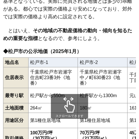
基準となっている。実際に売買される地価とは多少の乖離
がある。都心では実際の価格より安めになっており、郊外
では実際の価格より高めに設定されてる。
とはいえ、
その地域の不動産価格の動向・傾向を知るた
めの重要な指標
となるので、参考にしよう。
◆松戸市の公示地価（2025年1月）
地点名
松戸市-1
松戸市-2
松戸
千葉県松戸市岩瀬字
千葉県松戸市岩瀬字
千葉
住居表示
住吉町23番3外《地
中ノ町630番23《地
丁目
番》
番》
最寄り駅
松戸駅から550m
松戸駅から1300m
元山
土地面積
264㎡
180㎡
161
スクロールできます
用途区分
第1種住居地域
第1種住居地域
第1
100万円/坪
70万円/坪
45
取引価格
（30万円/㎡）
（21万円/㎡）
（1