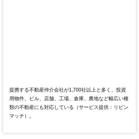
シティハイツ松戸
住所
千葉県松戸市松戸
交通
松戸駅（2分）
4,680万円～4,980万円
相場
(57.1万円/㎡~60.7万円/㎡)
マンションナビで
無料一括査定をする
ライオンズプラザ松戸中央公園
住所
千葉県松戸市松戸
提携する不動産仲介会社が1,700社以上と多く、投資
交通
松戸駅（4分）
用物件、ビル、店舗、工場、倉庫、農地など幅広い種
4,060万円～4,360万円
類の不動産にも対応している（サービス提供：リビン
相場
(62.5万円/㎡~67.1万円/㎡)
マッチ）。
マンションナビで
無料一括査定をする