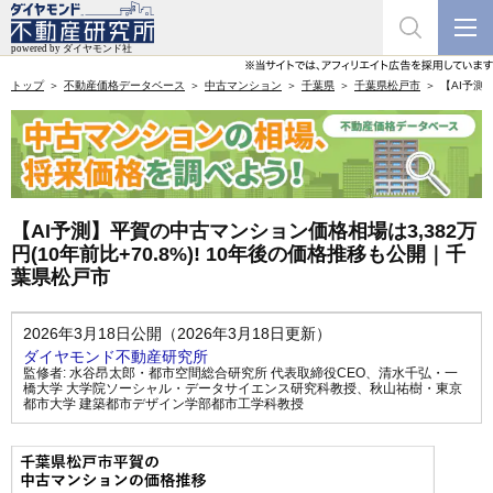
トップ
不動産価格データベース
中古マンション
千葉県
千葉県松戸市
【AI予測
【AI予測】平賀の中古マンション価格相場は3,382万
円(10年前比+70.8%)! 10年後の価格推移も公開｜千
葉県松戸市
2026年3月18日公開（2026年3月18日更新）
ダイヤモンド不動産研究所
監修者:
水谷昂太郎・都市空間総合研究所 代表取締役CEO
、
清水千弘・一
橋大学 大学院ソーシャル・データサイエンス研究科教授
、
秋山祐樹・東京
都市大学 建築都市デザイン学部都市工学科教授