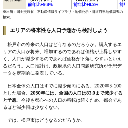
前年比+9.8%
前年比+9.3%
前年
※出所：国土交通省「
不動産情報ライブラリ・地価公示・都道府県地価調査の
検索
」
エリアの将来性を人口予想から検討しよう
松戸市の将来の人口はどうなるのだろうか。購入するエ
リアの人口が将来、増加するのであれば価格が上昇しやす
く、人口が減少するのであれば価格が下落しやすいといえ
るだろう。人口推計は、政府系の人口問題研究所が予想デ
ータを定期的に発表している。
日本全体の人口はすでに減少傾向にある。2020年を100
とした場合、
2050年には、全国の人口は83.0まで減少する
と予想
。今後も都心への人口の移転は続くため、都会であ
るほど減少幅は少なくない。
では、松戸市はどうなるのだろうか。