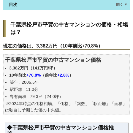
目次
開く ▼
千葉県松戸市平賀の中古マンションの価格・相場
千葉県松戸市平賀の中古マンションの価格・相場
は？
は？
現在の価格は、3,382万円（10年前比+70.8%）
価格を詳細に分析しよう
現在の価格は、3,382万円（10年前比+70.8%）
駅からの徒歩距離で価格はどうなる？
千葉県松戸市平賀の中古マンション価格
築年数で価格はどうなる？
3,382万円（141万円/坪）
千葉県松戸市平賀の中古マンションの過去の売買事
例
10年前比
+70.8%
（前年比
+2.8%
）
築年 : 2005.5年
公示地価はいくら
駅距離 : 11.0分
エリアの将来性を人口予想から検討しよう
専有面積 : 79.3㎡（24.0坪）
自分の年収でいくらの不動産が買える？
※2024年時点の価格相場。「価格」「築数」「駅距離」「面積」
は独自に予測した値の中央値。
◆千葉県松戸市平賀の中古マンション価格推