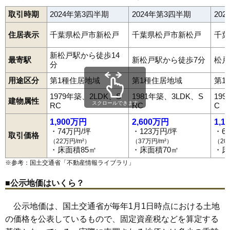
取引時期
2024年第3四半期
2024年第3四半期
20
住居表示
千葉県松戸市新松戸
千葉県松戸市新松戸
千葉
新松戸駅から徒歩14
最寄駅
新松戸駅から徒歩7分
松戸
分
用途区分
第1種住居地域
第1種住居地域
第1
1979年築、2LDK、S
1981年築、3LDK、S
19
建物属性
スクロールできます
RC
RC
C
1,900万円
2,600万円
1,1
・74万円/坪
・123万円/坪
・6
取引価格
（22万円/m²）
（37万円/m²）
（20
・床面積85㎡
・床面積70㎡
・床
※参考：国土交通省「
不動産情報ライブラリ
」
■公示地価はいくら？
公示地価は、国土交通省が毎年1月1日時点における土地
の価格を公表しているもので、固定資産税などを算定する