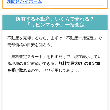
浅間台ハイホーム
住所
千葉県松戸市松戸
交通
松戸駅（15分）
所有する不動産、いくらで売れる？
「リビンマッチ」一括査定
900万円～1,000万円
相場
(16.4万円/㎡~18.2万円/㎡)
不動産を売却するなら、まずは「不動産一括査定」で
マンションナビで
売却価格の目安を知ろう。
無料一括査定をする
「無料査定スタート」を押すだけで、現在表示してい
浅間台ハイホーム西棟
る地域の査定依頼ができる。
無料で最大6社の査定額
住所
千葉県松戸市松戸
を受け取れる
ので、ぜひ活用してみよう。
交通
松戸駅（15分）
850万円～950万円
相場
(15.5万円/㎡~17.3万円/㎡)
マンションナビで
無料一括査定をする