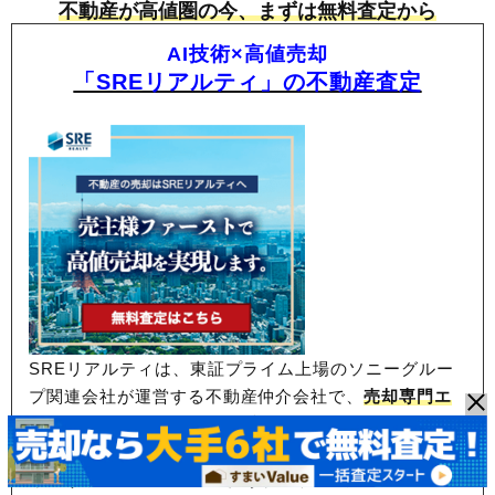
不動産が高値圏の今、まずは無料査定から
AI技術×高値売却
「SREリアルティ」の不動産査定
SREリアルティは、東証プライム上場のソニーグルー
プ関連会社が運営する不動産仲介会社で、
売却専門エ
ージェントが担当する「片手仲介」が特徴。
不動産業
界で一般的な両手仲介にとらわれないため、
売主に寄
り添うサポート力に強みがあり、顧客満足度93％と高