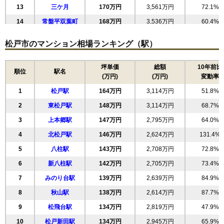
13
三ケ月
170万円
3,561万円
72.1%
ルフォン松戸ザレジデンス
14
常盤平双葉町
168万円
3,536万円
60.4%
住所
千葉県松戸市松戸
15
紙敷
158万円
3,321万円
59.8%
松戸市のマンション相場ランキング（駅）
交通
松戸駅（6分）
16
東平賀
156万円
3,284万円
57.4%
7,050万円～7,450万円
17
竹ケ花
152万円
2,893万円
93.0%
坪単価
総額
10年前比
相場
順位
駅名
(万円)
(万円)
変動率
(95.3万円/㎡~100.7万円/㎡)
18
仲井町
150万円
2,693万円
74.9%
1
松戸駅
164万円
3,114万円
51.8%
19
日暮
146万円
2,779万円
78.5%
マンションナビで
無料一括査定をする
2
東松戸駅
148万円
3,114万円
68.7%
20
上本郷
146万円
2,628万円
121.2%
3
上本郷駅
147万円
2,795万円
64.0%
21
根木内
146万円
3,060万円
66.4%
藤和シティコープ松戸2
4
北松戸駅
146万円
2,624万円
131.4%
22
大金平
146万円
3,056万円
67.0%
住所
千葉県松戸市松戸
5
八柱駅
143万円
2,708万円
72.8%
23
吉井町
145万円
2,616万円
68.8%
交通
松戸駅（11分）
6
新八柱駅
142万円
2,705万円
73.4%
24
大谷口
145万円
3,035万円
77.6%
7
みのり台駅
139万円
2,639万円
84.9%
3,050万円～3,350万円
25
樋野口
144万円
3,031万円
59.6%
相場
(44.9万円/㎡~49.3万円/㎡)
8
秋山駅
138万円
2,614万円
87.7%
26
平賀
141万円
3,382万円
70.8%
9
松飛台駅
134万円
2,819万円
47.9%
27
千駄堀
マンションナビで
141万円
2,672万円
64.2%
無料一括査定をする
10
松戸新田駅
134万円
2,945万円
65.9%