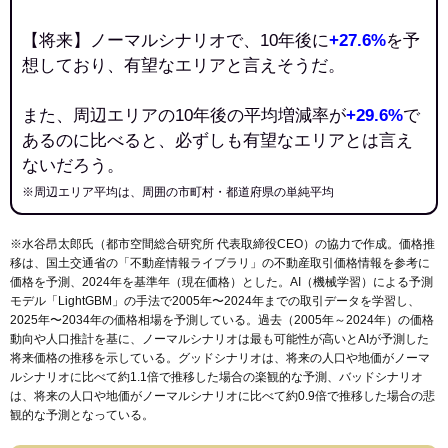
【将来】ノーマルシナリオで、10年後に
+27.6%
を予
想しており、有望なエリアと言えそうだ。
また、周辺エリアの10年後の平均増減率が
+29.6%
で
あるのに比べると、必ずしも有望なエリアとは言え
ないだろう。
※周辺エリア平均は、周囲の市町村・都道府県の単純平均
※水谷昂太郎氏（都市空間総合研究所 代表取締役CEO）の協力で作成。価格推
移は、国土交通省の「
不動産情報ライブラリ
」の不動産取引価格情報を参考に
価格を予測、2024年を基準年（現在価格）とした。AI（機械学習）による予測
モデル「LightGBM」の手法で2005年〜2024年までの取引データを学習し、
2025年〜2034年の価格相場を予測している。過去（2005年～2024年）の価格
動向や人口推計を基に、ノーマルシナリオは最も可能性が高いとAIが予測した
将来価格の推移を示している。グッドシナリオは、将来の人口や地価がノーマ
ルシナリオに比べて約1.1倍で推移した場合の楽観的な予測、バッドシナリオ
は、将来の人口や地価がノーマルシナリオに比べて約0.9倍で推移した場合の悲
観的な予測となっている。