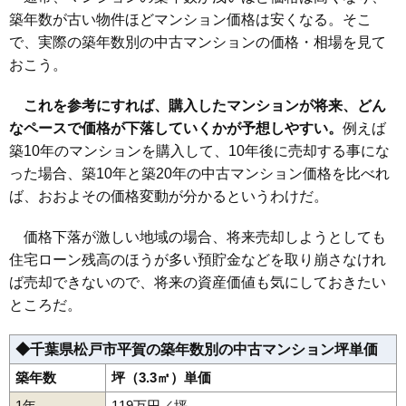
無料一括査定をする
築年数が古い物件ほどマンション価格は安くなる。そこ
で、実際の築年数別の中古マンションの価格・相場を見て
ハイマート松戸
おこう。
住所
千葉県松戸市松戸
これを参考にすれば、購入したマンションが将来、どん
交通
松戸駅（21分）
なペースで価格が下落していくかが予想しやすい。
例えば
1,280万円～1,480万円
築10年のマンションを購入して、10年後に売却する事にな
相場
(19.7万円/㎡~22.8万円/㎡)
った場合、築10年と築20年の中古マンション価格を比べれ
ば、おおよその価格変動が分かるというわけだ。
マンションナビで
無料一括査定をする
価格下落が激しい地域の場合、将来売却しようとしても
住宅ローン残高のほうが多い預貯金などを取り崩さなけれ
パークホームズ松戸セントラルマーク
ば売却できないので、将来の資産価値も気にしておきたい
住所
千葉県松戸市松戸
ところだ。
交通
松戸駅（4分）
◆千葉県松戸市平賀の築年数別の中古マンション坪単価
4,830万円～5,130万円
相場
築年数
坪（3.3㎡）単価
(68.0万円/㎡~72.3万円/㎡)
1年
119万円／坪