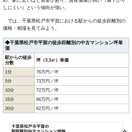
無料一括査定をする
め、駅に近いほど需要があり、資産価値が高い（値下がり
44
牧の原
103万円
1,952万円
80.9%
しにくい）という傾向が強い。
松戸コープ
45
五香西
100万円
2,103万円
85.7%
では、千葉県松戸市平賀における駅からの徒歩距離別の
46
上矢切
93万円
2,056万円
71.6%
住所
千葉県松戸市松戸
価格・相場を見てみよう。
47
新松戸南
93万円
1,962万円
66.1%
交通
松戸駅（17分）
48
六高台
91万円
1,720万円
100.8%
◆千葉県松戸市平賀の徒歩距離別の中古マンション坪単
720万円～820万円
相場
価
49
新松戸
85万円
1,784万円
37.5%
(15.0万円/㎡~17.1万円/㎡)
50
八ケ崎
85万円
1,782万円
119.4%
駅からの徒歩
坪（3.3㎡）単価
マンションナビで
分数
51
馬橋
85万円
1,356万円
95.4%
無料一括査定をする
1分
76万円／坪
52
久保平賀
83万円
1,746万円
70.8%
コスモ松戸ステーションスクエア
5分
73万円／坪
53
胡録台
82万円
1,232万円
90.1%
10分
72万円／坪
住所
千葉県松戸市松戸
54
西馬橋相川町
74万円
1,179万円
81.5%
15分
66万円／坪
55
小金きよしケ丘
71万円
1,068万円
88.6%
交通
松戸駅（3分）
56
小金清志町
44万円
567万円
97.2%
20分
62万円／坪
2,600万円～2,800万円
相場
57
高塚新田
33万円
499万円
43.2%
(54.2万円/㎡~58.3万円/㎡)
秋山
岩瀬
大金平
大谷口
金ケ作
紙敷
上本郷
上矢切
河原塚
58
小金原
28万円
362万円
49.8%
北松戸
久保平賀
小金
小金きよしケ丘
小金清志町
小金原
五香
マンションナビで