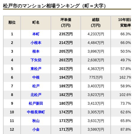
松戸市のマンション相場ランキング（町＝大字）
パークホームズ松戸シティフロント
住所
千葉県松戸市松戸
坪単価
総額
10年前比
順位
町名
(万円)
(万円)
変動率
交通
松戸駅（6分）
1
本町
235万円
4,233万円
66.3%
6,050万円～6,450万円
相場
2
小根本
214万円
4,484万円
66.0%
(80.7万円/㎡~86.0万円/㎡)
3
根本
205万円
3,896万円
50.5%
マンションナビで
4
下矢切
無料一括査定をする
203万円
2,638万円
49.7%
5
東松戸
203万円
4,363万円
57.8%
ライオンズマンション松戸柿ノ木台
6
中根
194万円
775万円
162.7%
住所
千葉県松戸市松戸
7
松戸
189万円
3,403万円
58.9%
交通
松戸駅（18分）
8
北松戸
182万円
3,823万円
102.6%
9
松戸新田
180万円
3,413万円
73.7%
2,580万円～2,780万円
相場
10
中根長津町
174万円
3,305万円
62.6%
(33.9万円/㎡~36.6万円/㎡)
11
秋山
173万円
3,631万円
65.8%
マンションナビで
無料一括査定をする
12
小金
171万円
3,599万円
87.8%