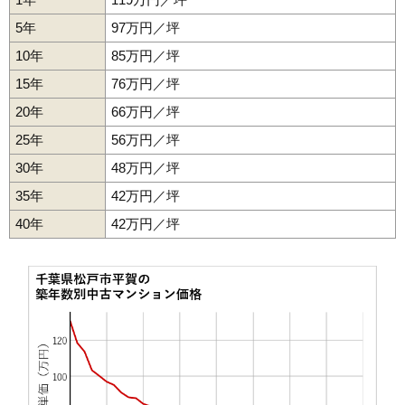
マンションナビで
無料一括査定をする
5年
97万円／坪
10年
85万円／坪
リンデンハイム白山
15年
76万円／坪
住所
千葉県松戸市松戸
20年
66万円／坪
交通
松戸駅（18分）
25年
56万円／坪
930万円～1,030万円
相場
30年
48万円／坪
(19.0万円/㎡~21.0万円/㎡)
35年
42万円／坪
マンションナビで
40年
42万円／坪
無料一括査定をする
ライオンズステーションプラザ松戸
住所
千葉県松戸市松戸
交通
松戸駅（2分）
4,010万円～4,310万円
相場
(74.3万円/㎡~79.8万円/㎡)