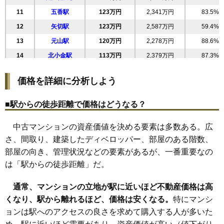
28
岩瀬
141万円
2,671万円
74.7%
11
五香駅
123万円
2,341万円
83.5%
29
新松戸東
140万円
2,651万円
99.3%
コスモ松戸ステーションビュー
12
矢切駅
123万円
2,587万円
59.4%
30
金ケ作
139万円
2,915万円
69.2%
住所
千葉県松戸市松戸
13
元山駅
120万円
2,278万円
88.6%
31
五香
135万円
2,571万円
71.7%
交通
松戸駅（3分）
14
北小金駅
113万円
2,379万円
87.3%
32
稔台
134万円
2,541万円
92.6%
2,790万円～2,990万円
15
馬橋駅
110万円
2,098万円
76.3%
33
和名ケ谷
132万円
3,175万円
67.7%
相場
価格を詳細に分析しよう
(58.1万円/㎡~62.3万円/㎡)
16
新松戸駅
97万円
2,032万円
41.2%
34
常盤平
130万円
2,462万円
74.6%
17
幸谷駅
97万円
2,032万円
41.2%
マンションナビで
35
殿平賀
126万円
2,644万円
95.7%
■駅からの徒歩距離で価格はどうなる？
無料一括査定をする
18
六実駅
92万円
1,755万円
102.9%
36
八ケ崎緑町
124万円
2,354万円
64.9%
中古マンションの資産価値を決める要素は多数ある。広
19
常盤平駅
78万円
1,485万円
88.4%
37
六実
124万円
2,228万円
102.8%
サンクレイドル松戸2番館
さ、間取り、建築したディベロッパー、部屋のある階数、
38
二ツ木
122万円
2,558万円
81.0%
住所
千葉県松戸市松戸
部屋の向き、管理状況などの要素があるが、一番重要なの
39
南花島
111万円
2,337万円
95.3%
は「駅からの徒歩距離」だ。
交通
松戸駅（13分）
40
五香南
108万円
2,048万円
88.1%
3,410万円～3,710万円
通常、マンションの立地が駅に近いほど不動産価格は高
41
相場
河原塚
106万円
1,903万円
85.9%
(44.9万円/㎡~48.8万円/㎡)
くなり、駅から離れるほど、価格は安くなる。
特にマンシ
42
小山
106万円
2,219万円
86.2%
ョンは駅へのアクセスの良さを求めて購入する人が多いた
マンションナビで
43
栄町
103万円
1,963万円
90.5%