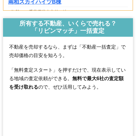
南柏スカイハイツB棟
住所
千葉県流山市前ケ崎
交通
南柏駅（18分）
所有する不動産、いくらで売れる？
「リビンマッチ」一括査定
1,550万円～1,750万円
相場
(16.0万円/㎡~18.0万円/㎡)
不動産を売却するなら、まずは「不動産一括査定」で
マンションナビで
売却価格の目安を知ろう。
無料一括査定をする
「無料査定スタート」を押すだけで、現在表示してい
ダイアパレス北小金ヒルズ
る地域の査定依頼ができる。
無料で最大6社の査定額
住所
千葉県流山市前ケ崎
を受け取れる
ので、ぜひ活用してみよう。
交通
北小金駅（12分）
2,690万円～2,890万円
相場
(34.1万円/㎡~36.6万円/㎡)
マンションナビで
無料一括査定をする