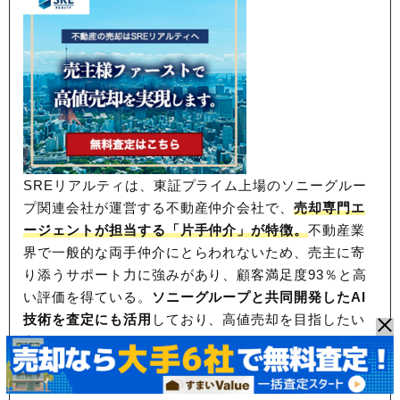
SREリアルティは、東証プライム上場のソニーグルー
プ関連会社が運営する不動産仲介会社で、
売却専門エ
ージェントが担当する「片手仲介」が特徴。
不動産業
界で一般的な両手仲介にとらわれないため、
売主に寄
り添うサポート力に強みがあり、顧客満足度93％と高
い評価を得ている。
ソニーグループと共同開発したAI
技術を査定にも活用
しており、高値売却を目指したい
方におすすめだ。
※対応エリア：東京都、神奈川県、千葉県、埼玉
県、大阪府、兵庫県、京都府