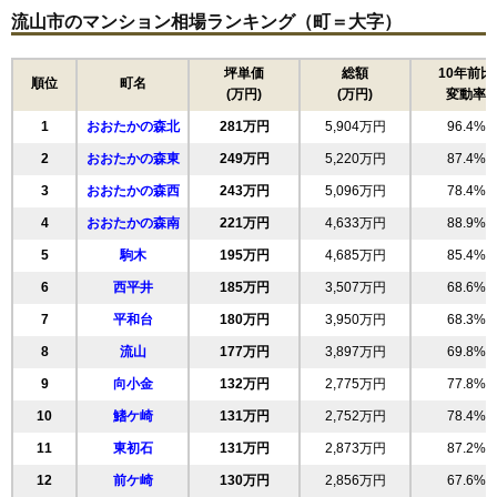
流山市のマンション相場ランキング（町＝大字）
グランドステージ北小金
住所
千葉県流山市前ケ崎
坪単価
総額
10年前比
順位
町名
(万円)
(万円)
変動率
交通
北小金駅（13分）
1
おおたかの森北
281万円
5,904万円
96.4%
1,580万円～1,780万円
相場
2
おおたかの森東
249万円
5,220万円
87.4%
(15.8万円/㎡~17.8万円/㎡)
3
おおたかの森西
243万円
5,096万円
78.4%
マンションナビで
4
おおたかの森南
無料一括査定をする
221万円
4,633万円
88.9%
5
駒木
195万円
4,685万円
85.4%
クリオ北小金1番館
6
西平井
185万円
3,507万円
68.6%
住所
千葉県流山市前ケ崎
7
平和台
180万円
3,950万円
68.3%
交通
北小金駅（17分）
8
流山
177万円
3,897万円
69.8%
9
向小金
132万円
2,775万円
77.8%
1,580万円～1,780万円
相場
10
鰭ケ崎
131万円
2,752万円
78.4%
(29.8万円/㎡~33.6万円/㎡)
11
東初石
131万円
2,873万円
87.2%
マンションナビで
無料一括査定をする
12
前ケ崎
130万円
2,856万円
67.6%