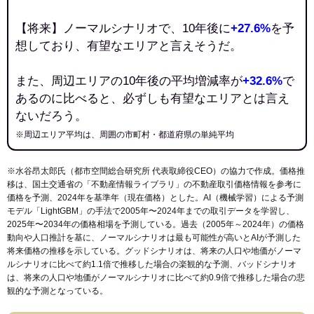
【将来】ノーマルシナリオで、10年後に
+27.6%
を予
想しており、有望なエリアと言えそうだ。
また、周辺エリアの10年後の平均増減率が
+32.6%
で
あるのに比べると、必ずしも有望なエリアとは言え
ないだろう。
※周辺エリア平均は、周囲の市町村・都道府県の単純平均
※水谷昂太郎氏（都市空間総合研究所 代表取締役CEO）の協力で作成。価格推
移は、国土交通省の「
不動産情報ライブラリ
」の不動産取引価格情報を参考に
価格を予測、2024年を基準年（現在価格）とした。AI（機械学習）による予測
モデル「LightGBM」の手法で2005年〜2024年までの取引データを学習し、
2025年〜2034年の価格相場を予測している。過去（2005年～2024年）の価格
動向や人口推計を基に、ノーマルシナリオは最も可能性が高いとAIが予測した
将来価格の推移を示している。グッドシナリオは、将来の人口や地価がノーマ
ルシナリオに比べて約1.1倍で推移した場合の楽観的な予測、バッドシナリオ
は、将来の人口や地価がノーマルシナリオに比べて約0.9倍で推移した場合の悲
観的な予測となっている。