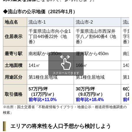
◆流山市の公示地価（2025年1月）
地点名
流山市-1
流山市-2
流山
千葉県流山市向小金1
千葉県流山市西深井
千葉
住居表示
丁目449番22外《地
字八ノ割640番4《地
字羽
番》
番》
番》
最寄り駅
南柏駅から350m
運河駅から450m
南流
土地面積
141㎡
166㎡
143
スクロールできます
用途区分
第1種住居地域
第1種住居地域
第1
57万円/坪
30万円/坪
60
取引価格
（17万円/㎡）
（9.0万円/㎡）
（1
前年比+11.0%
前年比+18.4%
前年
※出所：国土交通省「
不動産情報ライブラリ・地価公示・都道府県地価調査の
検索
」
エリアの将来性を人口予想から検討しよう