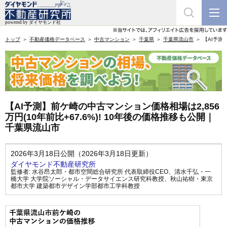
トップ
不動産価格データベース
中古マンション
千葉県
千葉県流山市
【AI予測
【AI予測】前ケ崎の中古マンション価格相場は2,856
万円(10年前比+67.6%)! 10年後の価格推移も公開｜
千葉県流山市
2026年3月18日公開（2026年3月18日更新）
ダイヤモンド不動産研究所
監修者:
水谷昂太郎・都市空間総合研究所 代表取締役CEO
、
清水千弘・一
橋大学 大学院ソーシャル・データサイエンス研究科教授
、
秋山祐樹・東京
都市大学 建築都市デザイン学部都市工学科教授