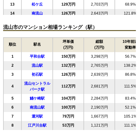
13
松ケ丘
129万円
2,703万円
68.9%
14
南流山
126万円
2,643万円
121.8%
15
名都借
125万円
2,376万円
95.6%
流山市のマンション相場ランキング（駅）
16
西初石
119万円
2,491万円
54.0%
17
加
117万円
2,563万円
137.6%
坪単価
総額
10年前比
順位
駅名
(万円)
(万円)
変動率
18
野々下
63万円
1,313万円
79.8%
1
平和台駅
150万円
3,298万円
56.7%
19
駒木台
47万円
1,036万円
52.6%
2
流山駅
132万円
2,765万円
138.2%
20
富士見台
43万円
906万円
100.4%
3
初石駅
126万円
2,639万円
86.8%
流山セントラル
4
112万円
2,681万円
111.5%
パーク駅
5
鰭ケ崎駅
104万円
2,284万円
83.4%
6
南流山駅
100万円
2,190万円
52.1%
7
運河駅
79万円
1,667万円
105.1%
8
江戸川台駅
53万円
1,121万円
111.1%