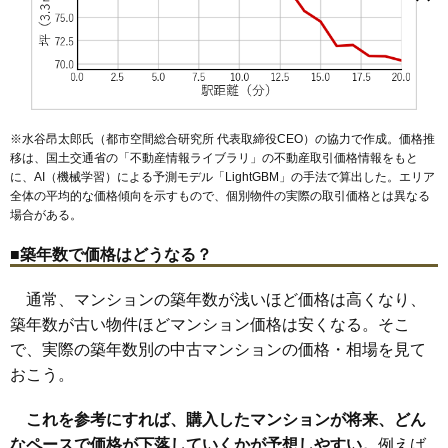
加
駒木
駒木台
流山
名都借
西初石
西平井
野々下
東初石
鰭ケ崎
南流山駅
運河駅
江戸川台駅
初石駅
流山セントラルパーク駅
富士見台
平和台
前ケ崎
松ケ丘
南流山
向小金
おおたかの森北
鰭ケ崎駅
平和台駅
流山駅
おおたかの森西
おおたかの森東
おおたかの森南
※水谷昂太郎氏（都市空間総合研究所 代表取締役CEO）の協力で作成。価格推
移は、国土交通省の「
不動産情報ライブラリ
」の不動産取引価格情報をもと
に、AI（機械学習）による予測モデル「LightGBM」の手法で算出した。エリア
全体の平均的な価格傾向を示すもので、個別物件の実際の取引価格とは異なる
場合がある。
■築年数で価格はどうなる？
通常、マンションの築年数が浅いほど価格は高くなり、
築年数が古い物件ほどマンション価格は安くなる。そこ
で、実際の築年数別の中古マンションの価格・相場を見て
おこう。
これを参考にすれば、購入したマンションが将来、どん
なペースで価格が下落していくかが予想しやすい。
例えば