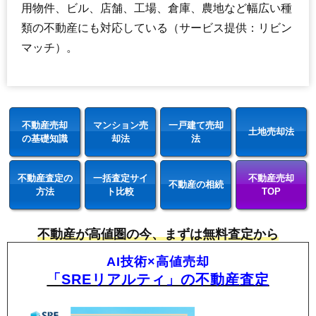
用物件、ビル、店舗、工場、倉庫、農地など幅広い種
類の不動産にも対応している（サービス提供：リビン
マッチ）。
不動産売却
マンション売
一戸建て売却
土地売却法
の基礎知識
却法
法
不動産査定の
一括査定サイ
不動産売却
不動産の相続
方法
ト比較
TOP
不動産が高値圏の今、まずは無料査定から
AI技術×高値売却
「SREリアルティ」の不動産査定