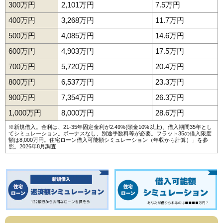
300万円
2,101万円
7.5万円
400万円
3,268万円
11.7万円
500万円
4,085万円
14.6万円
600万円
4,903万円
17.5万円
700万円
5,720万円
20.4万円
800万円
6,537万円
23.3万円
900万円
7,354万円
26.3万円
1,000万円
8,000万円
28.6万円
※新規借入。金利は、21-35年固定金利が2.49%(頭金10%以上)、借入期間35年とし
てシミュレーション。ボーナスなし、別途手数料等が必要。フラット35の借入限度
額は8,000万円。
住宅ローン借入可能額シミュレーション（年収から計算）
」を参
照。2026年8月調査