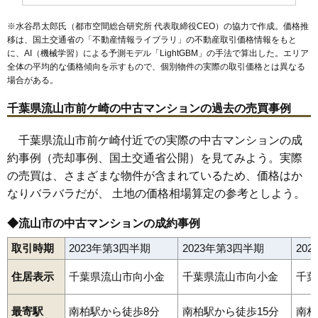
※水谷昂太郎氏（都市空間総合研究所 代表取締役CEO）の協力で作成。価格推
移は、国土交通省の「
不動産情報ライブラリ
」の不動産取引価格情報をもと
に、AI（機械学習）による予測モデル「LightGBM」の手法で算出した。エリア
全体の平均的な価格傾向を示すもので、個別物件の実際の取引価格とは異なる
場合がある。
千葉県流山市前ケ崎の中古マンションの過去の売買事例
千葉県流山市前ケ崎付近での実際の中古マンションの成
約事例（売却事例、国土交通省公開）を見てみよう。実際
の売買は、さまざまな物件が含まれているため、価格はか
なりバラバラだが、 土地の価格相場算定の参考としよう。
◆流山市の中古マンションの成約事例
取引時期
2023年第3四半期
2023年第3四半期
20
住居表示
千葉県流山市向小金
千葉県流山市向小金
千葉
最寄駅
南柏駅から徒歩8分
南柏駅から徒歩15分
南柏