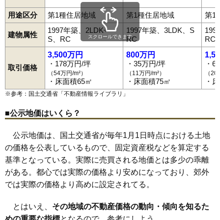
用途区分
第1種住居地域
第1種住居地域
第1
1997年築、2LDK+
1997年築、3LDK、S
19
建物属性
スクロールできます
S、RC
RC
RC
3,500万円
800万円
1,5
・178万円/坪
・35万円/坪
・6
取引価格
（54万円/m²）
（11万円/m²）
（20
・床面積65㎡
・床面積75㎡
・床
※参考：国土交通省「
不動産情報ライブラリ
」
■公示地価はいくら？
公示地価は、国土交通省が毎年1月1日時点における土地
の価格を公表しているもので、固定資産税などを算定する
基準となっている。実際に売買される地価とは多少の乖離
がある。都心では実際の価格より安めになっており、郊外
では実際の価格より高めに設定されてる。
とはいえ、
その地域の不動産価格の動向・傾向を知るた
めの重要な指標
となるので、参考にしよう。