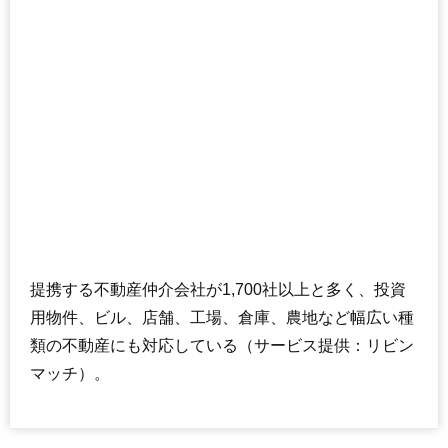
コスモ北小金
住所
千葉県流山市前ケ崎
交通
北小金駅（13分）
2,380万円～2,580万円
相場
(29.4万円/㎡~31.9万円/㎡)
マンションナビで
無料一括査定をする
セレネ北小金2
住所
千葉県流山市前ケ崎
提携する不動産仲介会社が1,700社以上と多く、投資
交通
北小金駅（10分）
用物件、ビル、店舗、工場、倉庫、農地など幅広い種
2,170万円～2,370万円
類の不動産にも対応している（サービス提供：リビン
相場
(32.4万円/㎡~35.4万円/㎡)
マッチ）。
マンションナビで
無料一括査定をする