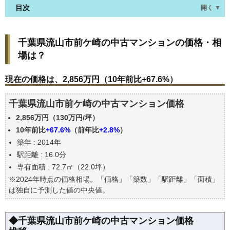
目次
開く ▼
千葉県流山市前ケ崎の中古マンションの価格・相場
千葉県流山市前ケ崎の中古マンションの価格・相
は？
場は？
現在の価格は、2,856万円（10年前比+67.6%）
価格を詳細に分析しよう
現在の価格は、2,856万円（10年前比+67.6%）
駅からの徒歩距離で価格はどうなる？
千葉県流山市前ケ崎の中古マンション価格
築年数で価格はどうなる？
2,856万円（130万円/坪）
千葉県流山市前ケ崎の中古マンションの過去の売買
事例
10年前比
+67.6%
（前年比
+2.8%
）
築年 : 2014年
公示地価はいくら
駅距離 : 16.0分
エリアの将来性を人口予想から検討しよう
専有面積 : 72.7㎡（22.0坪）
自分の年収でいくらの不動産が買える？
※2024年時点の価格相場。「価格」「築数」「駅距離」「面積」
は独自に予測した値の中央値。
◆千葉県流山市前ケ崎の中古マンション価格