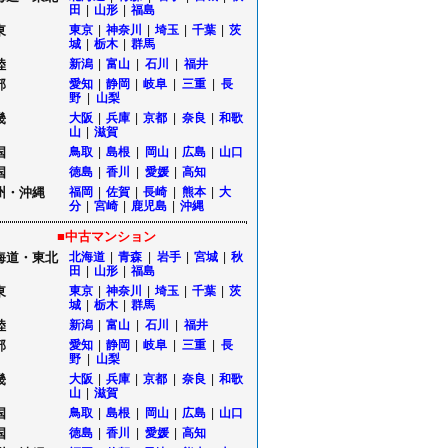
田
|
山形
|
福島
東
東京
|
神奈川
|
埼玉
|
千葉
|
茨
城
|
栃木
|
群馬
陸
新潟
|
富山
|
石川
|
福井
部
愛知
|
静岡
|
岐阜
|
三重
|
長
野
|
山梨
畿
大阪
|
兵庫
|
京都
|
奈良
|
和歌
山
|
滋賀
国
鳥取
|
島根
|
岡山
|
広島
|
山口
国
徳島
|
香川
|
愛媛
|
高知
州・沖縄
福岡
|
佐賀
|
長崎
|
熊本
|
大
分
|
宮崎
|
鹿児島
|
沖縄
■中古マンション
海道・東北
北海道
|
青森
|
岩手
|
宮城
|
秋
田
|
山形
|
福島
東
東京
|
神奈川
|
埼玉
|
千葉
|
茨
城
|
栃木
|
群馬
陸
新潟
|
富山
|
石川
|
福井
部
愛知
|
静岡
|
岐阜
|
三重
|
長
野
|
山梨
畿
大阪
|
兵庫
|
京都
|
奈良
|
和歌
山
|
滋賀
国
鳥取
|
島根
|
岡山
|
広島
|
山口
国
徳島
|
香川
|
愛媛
|
高知