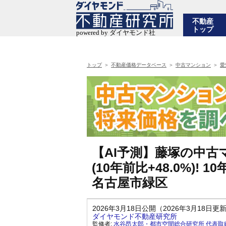
不動産
トップ
トップ
不動産価格データベース
中古マンション
愛
【AI予測】藤塚の中古マ
(10年前比+48.0%)
名古屋市緑区
2026年3月18日公開（2026年3月18日更
ダイヤモンド不動産研究所
監修者:
水谷昂太郎・都市空間総合研究所 代表取