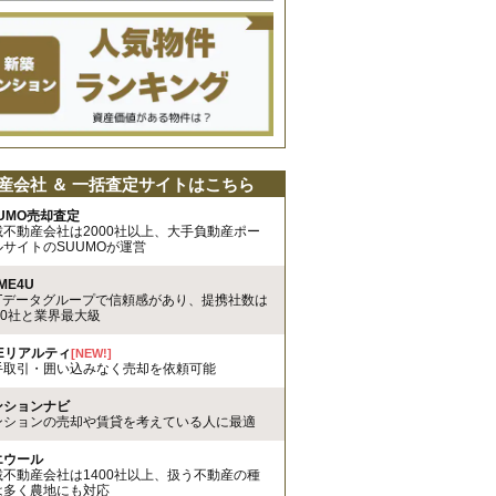
産会社 ＆ 一括査定サイトはこちら
UMO売却査定
載不動産会社は2000社以上、大手負動産ポー
ルサイトのSUUMOが運営
ME4U
TTデータグループで信頼感があり、提携社数は
00社と業界最大級
REリアルティ
[NEW!]
手取引・囲い込みなく売却を依頼可能
ンションナビ
ンションの売却や賃貸を考えている人に最適
エウール
載不動産会社は1400社以上、扱う不動産の種
は多く農地にも対応