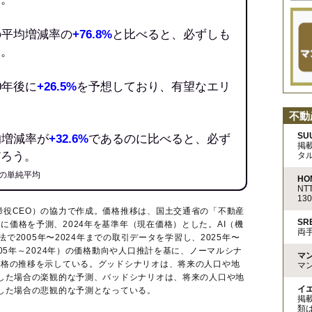
の平均増減率の
+76.8%
と比べると、必ずしも
う。
0年後に
+26.5%
を予想しており、有望なエリ
不動
SU
均増減率が
+32.6%
であるのに比べると、必ず
掲
だろう。
タ
の単純平均
HO
N
13
締役CEO）の協力で作成。価格推移は、国土交通省の「
不動産
S
に価格を予測、2024年を基準年（現在価格）とした。AI（機
両
法で2005年〜2024年までの取引データを学習し、2025年〜
005年～2024年）の価格動向や人口推計を基に、ノーマルシナ
マ
価格の推移を示している。グッドシナリオは、将来の人口や地
マ
移した場合の楽観的な予測、バッドシナリオは、将来の人口や地
イ
移した場合の悲観的な予測となっている。
掲
類