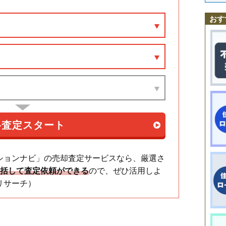
大高町
神沢
黒沢台
小坂
境松
左京山
作の山町
鹿山
四本木
砂田
曽根
大高駅
南大高駅
中京競馬場前駅
有松駅
左京山駅
鳴海駅
相生山駅
太子
大将ケ根
滝ノ水
徳重
長根町
鳴丘
鳴子町
鳴海町
乗鞍
平手南
藤
神沢駅
徳重駅
おす
ほら貝
松が根台
万場山
桃山
諸の木
横吹町
若田
有松
桶狭間神明
南大高
元徳重
ションナビ」の売却査定サービスなら、厳選さ
一括して査定依頼ができる
ので、ぜひ活用しよ
リサーチ）