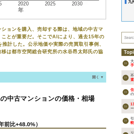
九
ンションを購入、売却する際は、地域の中古マ
ことが重要だ。そこでAIにより、過去15年の
を推計した。公示地価や実際の売買取引事例、
推移は都市空間総合研究所の水谷昂太郎氏の協
Topi
大
手
不
開く ▼
査
住
マンションの価格・相場は？
の
塚の中古マンションの価格・相場
年前比+48.0%）
1
ー
なる？
引
較
年前比+48.0%）
リ