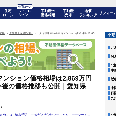
住宅ローン
住宅
不動産の
不動産
地価
シミュレー
リフォー
ローン
ション
価格相場
売却
ランキング
知県
愛知県名古屋市緑区
【AI予測】藤塚の中古マンション価格相場は2,869万円(10年前比+
不動
北
関
北
中
ンション価格相場は2,869万円
近
! 10年後の価格推移も公開｜愛知県
中
四
九
新）
締役CEO
、
清水千弘・一橋大学 大学院ソーシャル・データサイエ
北