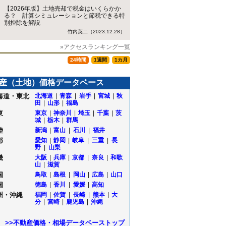
【2026年版】土地売却で税金はいくらかか
る？ 計算シミュレーションと節税できる特
別控除を解説
竹内英二（2023.12.28）
»アクセスランキング一覧
24時間
1週間
1カ月
産（土地）価格データベース
海道・東北
北海道
|
青森
|
岩手
|
宮城
|
秋
田
|
山形
|
福島
東
東京
|
神奈川
|
埼玉
|
千葉
|
茨
城
|
栃木
|
群馬
陸
新潟
|
富山
|
石川
|
福井
部
愛知
|
静岡
|
岐阜
|
三重
|
長
野
|
山梨
畿
大阪
|
兵庫
|
京都
|
奈良
|
和歌
山
|
滋賀
国
鳥取
|
島根
|
岡山
|
広島
|
山口
国
徳島
|
香川
|
愛媛
|
高知
州・沖縄
福岡
|
佐賀
|
長崎
|
熊本
|
大
分
|
宮崎
|
鹿児島
|
沖縄
>>不動産価格・相場データベーストップ