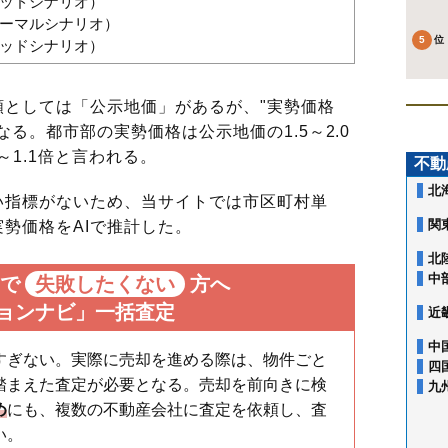
グッドシナリオ）
（ノーマルシナリオ）
バッドシナリオ）
としては「公示地価」があるが、"実勢価格
る。都市部の実勢価格は公示地価の1.5～2.0
～1.1倍と言われる。
不動
北
指標がないため、当サイトでは市区町村単
関
勢価格をAIで推計した。
北
中
で
失敗したくない
方へ
ョンナビ」一括査定
近
中
すぎない。実際に売却を進める際は、物件ごと
四
踏まえた査定が必要となる。売却を前向きに検
九
め
にも、複数の不動産会社に査定を依頼し、査
い。
相川
相原郷
青山
旭出
有松町桶狭間
有松南
池上台
浦里
漆山
大清水