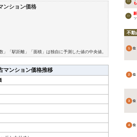
マンションの過去の売買事例
も
マンション価格
新
検討しよう
ッ
買える？
不動
築数」「駅距離」「面積」は独自に予測した値の中央値。
古マンション価格推移
価