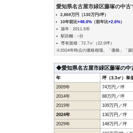
愛知県名古屋市緑区藤塚の中古
愛知県名古屋市緑区藤塚の中古
公示地価はいくら
2,869万円（130万円/坪）
エリアの将来性を人口予想から
10年前比
+48.0%
（前年比
+2.6%
）
自分の年収でいくらの不動産が
築年 : 2011.5年
駅距離 : −分
専有面積 : 72.7㎡（22.0坪）
※2024年時点の価格相場。「価格」「
◆愛知県名古屋市緑区藤塚の中
年
坪（3.3㎡）単
2009年
74万円／坪
2014年
88万円／坪
2019年
109万円／坪
2024年
130万円／坪
2029年
148万円／坪