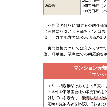
181万円/坪（
2034年
165万円/坪
148万円/坪（
不動産の価格に関する公的評価額
（実際に取引される価格）"とは異な
倍、一方で地方では公示地価の1.0
実勢価格については分かりやすい
位、町単位、駅単位での網羅的な実
マンション売却
「マンシ
エリア相場推移はあくまで目安に
の条件や不動産会社の販売戦略を
討している場合は、
後悔しないた
定額や提案内容を比較しておきた