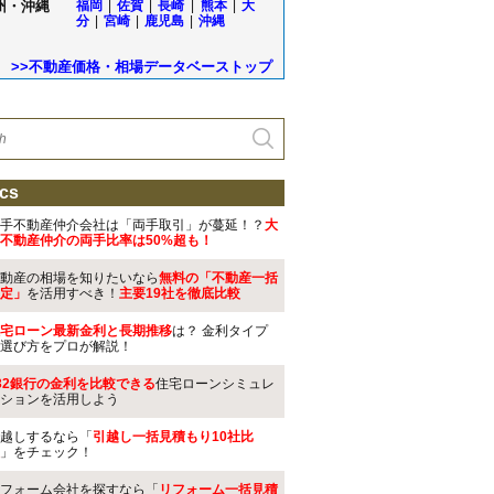
州・沖縄
福岡
|
佐賀
|
長崎
|
熊本
|
大
分
|
宮崎
|
鹿児島
|
沖縄
>>不動産価格・相場データベーストップ
cs
手不動産仲介会社は「両手取引」が蔓延！？
大
不動産仲介の両手比率は50%超も！
動産の相場を知りたいなら
無料の「不動産一括
定」
を活用すべき！
主要19社を徹底比較
宅ローン最新金利と長期推移
は？ 金利タイプ
選び方をプロが解説！
32銀行の金利を比較できる
住宅ローンシミュレ
ションを活用しよう
越しするなら「
引越し一括見積もり10社比
」をチェック！
フォーム会社を探すなら「
リフォーム一括見積