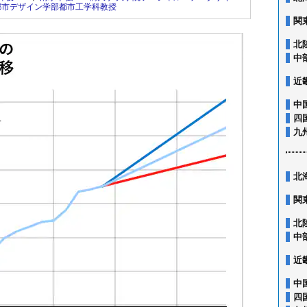
都市デザイン学部都市工学科教授
関
北
中
近
中
四
九
北
関
北
中
近
中
四