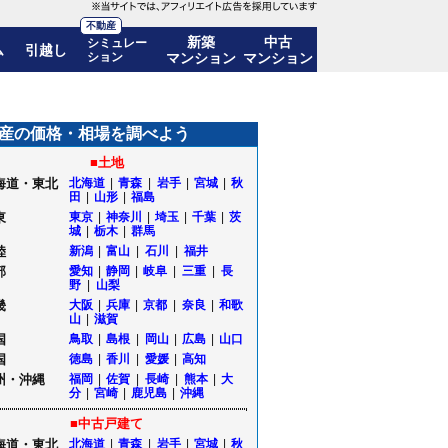
不動産
新築
中古
シミュレー
ム
引越し
ション
マンション
マンション
48.0%)! 10年後の価格推移も公開｜愛知県名古屋市緑区
産の価格・相場を調べよう
■土地
海道・東北
北海道
|
青森
|
岩手
|
宮城
|
秋
田
|
山形
|
福島
東
東京
|
神奈川
|
埼玉
|
千葉
|
茨
城
|
栃木
|
群馬
陸
新潟
|
富山
|
石川
|
福井
部
愛知
|
静岡
|
岐阜
|
三重
|
長
野
|
山梨
畿
大阪
|
兵庫
|
京都
|
奈良
|
和歌
山
|
滋賀
国
鳥取
|
島根
|
岡山
|
広島
|
山口
国
徳島
|
香川
|
愛媛
|
高知
州・沖縄
福岡
|
佐賀
|
長崎
|
熊本
|
大
分
|
宮崎
|
鹿児島
|
沖縄
■中古戸建て
海道・東北
北海道
|
青森
|
岩手
|
宮城
|
秋