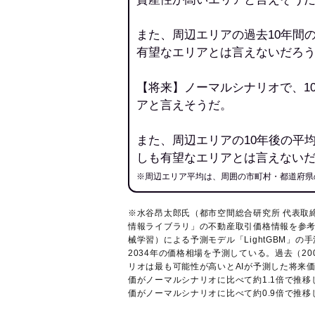
また、周辺エリアの過去10年間
有望なエリアとは言えないだろ
【将来】ノーマルシナリオで、1
アと言えそうだ。
また、周辺エリアの10年後の平
しも有望なエリアとは言えない
※周辺エリア平均は、周囲の市町村・都道府県
※水谷昂太郎氏（都市空間総合研究所 代表取
情報ライブラリ
」の不動産取引価格情報を参考
械学習）による予測モデル「LightGBM」の手
2034年の価格相場を予測している。過去（2
リオは最も可能性が高いとAIが予測した将来
価がノーマルシナリオに比べて約1.1倍で推
価がノーマルシナリオに比べて約0.9倍で推