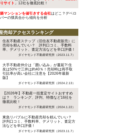
りサイト
」12社を徹底比較！
築マンションを値引きする会社
はどこ？デベロ
パーの懐具合から傾向を分析
産売却アクセスランキング
住友不動産ステップ（旧住友不動産販売）に
売却を頼んでいい？ 評判口コミ、手数料
率、デメリット、査定方法などを辛口評価！
ダイヤモンド不動産研究所（2023.11.7）
大手不動産仲介は「囲い込み」が蔓延?! 住
友は50%で三井は約40％！売却時は両手取
引比率が高い会社に注意を【2026年最新
版】
ダイヤモンド不動産研究所（2024.2.13）
【2026年】不動産一括査定サイトおすすめ
は？ ランキング、評判、特徴など16社を
徹底比較！
ダイヤモンド不動産研究所（2024.1.22）
東急リバブルに不動産売却を頼んでいい？
評判口コミ、手数料率、デメリット、査定方
法などを辛口評価！
ダイヤモンド不動産研究所（2023.11.7）