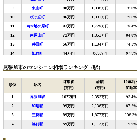
9
東山町
88万円
1,838万円
78.0%
10
桜ケ丘町
86万円
1,891万円
79.6%
11
南本地ケ原町
82万円
1,729万円
79.4%
12
南原山町
71万円
1,351万円
84.8%
13
井田町
56万円
1,184万円
74.1%
14
旭前町
44万円
665万円
97.5%
15
緑町
39万円
813万円
78.7%
尾張旭市のマンション相場ランキング（駅）
16
長坂町
29万円
525万円
122.0%
坪単価
総額
10年前比
順位
駅名
(万円)
(万円)
変動率
1
尾張旭駅
107万円
2,353万円
92.4%
2
印場駅
99万円
2,136万円
87.2%
3
三郷駅
89万円
1,877万円
108.3%
4
旭前駅
59万円
1,113万円
79.9%