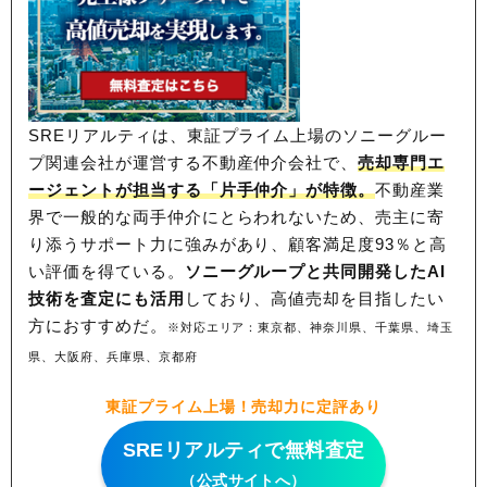
SREリアルティは、東証プライム上場のソニーグルー
プ関連会社が運営する不動産仲介会社で、
売却専門エ
ージェントが担当する「片手仲介」が特徴。
不動産業
界で一般的な両手仲介にとらわれないため、
売主に寄
り添うサポート力に強みがあり、顧客満足度93％と高
い評価を得ている。
ソニーグループと共同開発したAI
技術を査定にも活用
しており、高値売却を目指したい
方におすすめだ。
※対応エリア：東京都、神奈川県、千葉県、埼玉
県、大阪府、兵庫県、京都府
東証プライム上場！売却力に定評あり
SREリアルティで無料査定
（公式サイトへ）