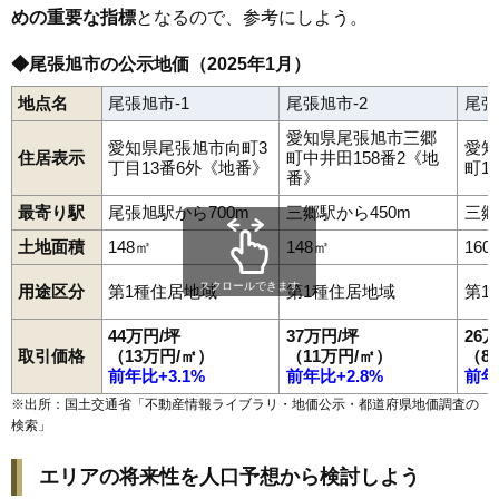
めの重要な指標
となるので、参考にしよう。
◆尾張旭市の公示地価（2025年1月）
地点名
尾張旭市-1
尾張旭市-2
尾張
愛知県尾張旭市三郷
愛知県尾張旭市向町3
愛知
住居表示
町中井田158番2《地
丁目13番6外《地番》
町1
番》
最寄り駅
尾張旭駅から700m
三郷駅から450m
三郷
土地面積
148㎡
148㎡
160
スクロールできます
用途区分
第1種住居地域
第1種住居地域
第1
44万円/坪
37万円/坪
26
取引価格
（13万円/㎡）
（11万円/㎡）
（8
前年比+3.1%
前年比+2.8%
前年
※出所：国土交通省「
不動産情報ライブラリ・地価公示・都道府県地価調査の
検索
」
エリアの将来性を人口予想から検討しよう