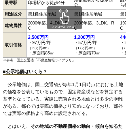
最寄駅
印場駅から徒歩4分
分
ら徒
用途区分
第1種住居地域
第1種住居地域
第1
2000年築、4LDK、R
2006年築、3LDK、R
19
建物属性
スクロールできます
C
C
C
2,500万円
1,200万円
44
・97万円/坪
・57万円/坪
・2
取引価格
（29万円/m²）
（17万円/m²）
（7.
・床面積85㎡
・床面積70㎡
・床
※参考：国土交通省「
不動産情報ライブラリ
」
■公示地価はいくら？
公示地価は、国土交通省が毎年1月1日時点における土地
の価格を公表しているもので、固定資産税などを算定する
基準となっている。実際に売買される地価とは多少の乖離
がある。都心では実際の価格より安めになっており、郊外
では実際の価格より高めに設定されてる。
とはいえ、
その地域の不動産価格の動向・傾向を知るた