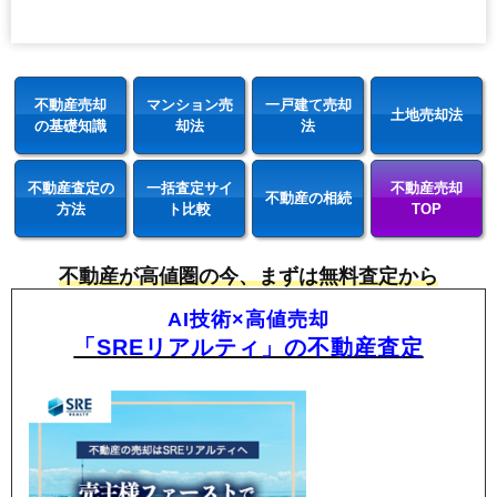
不動産売却
マンション売
一戸建て売却
土地売却法
の基礎知識
却法
法
不動産査定の
一括査定サイ
不動産売却
不動産の相続
方法
ト比較
TOP
不動産が高値圏の今、まずは無料査定から
AI技術×高値売却
「SREリアルティ」の不動産査定