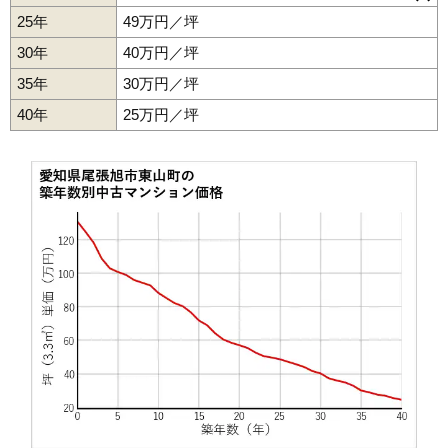
旭前町
井田町
北原山町
北山町
桜ケ丘町
三郷町
東栄町
長坂町
25年
49万円／坪
白鳳町
印場駅
東山町
旭前駅
緑町
尾張旭駅
南原山町
三郷駅
南本地ケ原町
向町
印場元町
渋川町
30年
40万円／坪
35年
30万円／坪
40年
25万円／坪