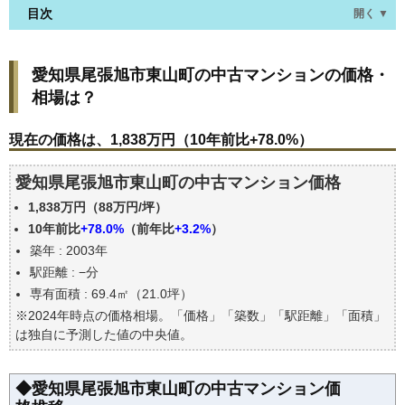
目次
開く ▼
愛知県尾張旭市東山町の中古マンションの価格・相
愛知県尾張旭市東山町の中古マンションの価格・
場は？
相場は？
現在の価格は、1,838万円（10年前比+78.0%）
価格を詳細に分析しよう
現在の価格は、1,838万円（10年前比+78.0%）
駅からの徒歩距離で価格はどうなる？
愛知県尾張旭市東山町の中古マンション価格
築年数で価格はどうなる？
1,838万円（88万円/坪）
愛知県尾張旭市東山町の中古マンションの過去の売
買事例
10年前比
+78.0%
（前年比
+3.2%
）
築年 : 2003年
公示地価はいくら
駅距離 : −分
エリアの将来性を人口予想から検討しよう
専有面積 : 69.4㎡（21.0坪）
自分の年収でいくらの不動産が買える？
※2024年時点の価格相場。「価格」「築数」「駅距離」「面積」
は独自に予測した値の中央値。
◆愛知県尾張旭市東山町の中古マンション価