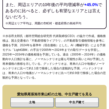
また、周辺エリアの10年後の平均増減率が
+45.0%
で
あるのに比べると、必ずしも有望なエリアとは言え
ないだろう。
※周辺エリア平均は、周囲の市町村・都道府県の単純平均
※水谷昂太郎氏（都市空間総合研究所 代表取締役CEO）の協力で作成。価格推
移は、国土交通省の「
不動産情報ライブラリ
」の不動産取引価格情報を参考に
価格を予測、2024年を基準年（現在価格）とした。AI（機械学習）による予測
モデル「LightGBM」の手法で2005年〜2024年までの取引データを学習し、
2025年〜2034年の価格相場を予測している。過去（2005年～2024年）の価格
動向や人口推計を基に、ノーマルシナリオは最も可能性が高いとAIが予測した
将来価格の推移を示している。グッドシナリオは、将来の人口や地価がノーマ
ルシナリオに比べて約1.1倍で推移した場合の楽観的な予測、バッドシナリオ
は、将来の人口や地価がノーマルシナリオに比べて約0.9倍で推移した場合の悲
観的な予測となっている。
愛知県尾張旭市東山町の土地、中古戸建てを見る
土地
中古戸建て