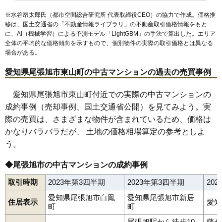
※水谷昂太郎氏（都市空間総合研究所 代表取締役CEO）の協力で作成。価格推
移は、国土交通省の「
不動産情報ライブラリ
」の不動産取引価格情報をもと
に、AI（機械学習）による予測モデル「LightGBM」の手法で算出した。エリア
全体の平均的な価格傾向を示すもので、個別物件の実際の取引価格とは異なる
場合がある。
愛知県尾張旭市東山町の中古マンションの過去の売買事例
愛知県尾張旭市東山町付近での実際の中古マンションの
成約事例（売却事例、国土交通省公開）を見てみよう。実
際の売買は、さまざまな物件が含まれているため、価格は
かなりバラバラだが、 土地の価格相場算定の参考としよ
う。
◆尾張旭市の中古マンションの成約事例
取引時期
2023年第3四半期
2023年第3四半期
20
愛知県尾張旭市白鳳
愛知県尾張旭市新居
住居表示
愛知
町
町
尾張旭駅から徒歩10
藤が