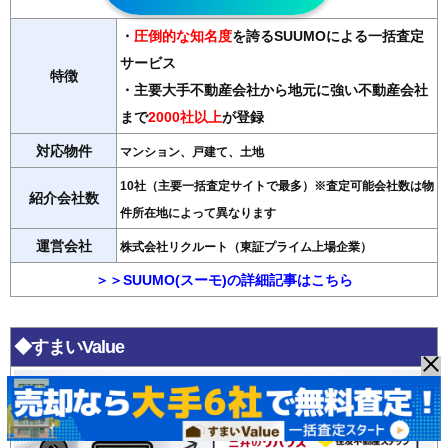
・
圧倒的な知名度
を誇るSUUMOによる一括査定
サービス
特徴
・主要大手不動産会社から地元に強い不動産会社
まで
2000社以上
が登録
対応物件
マンション、戸建て、土地
10社（主要一括査定サイトで最多）※査定可能会社数は物
紹介会社数
件所在地によって異なります
運営会社
株式会社リクルート（東証プライム上場企業）
＞＞SUUMO(スーモ)の詳細記事はこちら
◆すまいValue