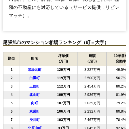
類の不動産にも対応している（サービス提供：リビン
マッチ）。
尾張旭市のマンション相場ランキング（町＝大字）
坪単価
総額
10年前比
順位
町名
(万円)
(万円)
変動率
1
印場元町
129万円
3,227万円
49.5%
2
白鳳町
119万円
2,500万円
56.7%
3
三郷町
112万円
2,454万円
80.2%
4
北山町
109万円
2,936万円
81.9%
5
向町
107万円
2,039万円
79.2%
6
東栄町
106万円
2,232万円
80.8%
7
渋川町
103万円
2,467万円
70.4%
8
北原山町
93万円
2,045万円
92.6%