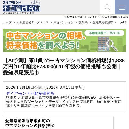
トップ
不動産価格データベース
中古マンション
愛知県
愛知県尾張旭市
【AI予
【AI予測】東山町の中古マンション価格相場は1,838
万円(10年前比+78.0%)! 10年後の価格推移も公開｜
愛知県尾張旭市
2026年3月18日公開（2026年3月18日更新）
ダイヤモンド不動産研究所
監修者:
水谷昂太郎・都市空間総合研究所 代表取締役CEO
、
清水千弘・一
橋大学 大学院ソーシャル・データサイエンス研究科教授
、
秋山祐樹・東京
都市大学 建築都市デザイン学部都市工学科教授