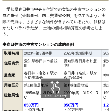
愛知県春日井市中央台付近での実際の中古マンションの
成約事例（売却事例、国土交通省公開）を見てみよう。実
際の売買は、さまざまな物件が含まれているため、価格は
かなりバラバラだが、 土地の価格相場算定の参考としよ
う。
◆春日井市の中古マンションの成約事例
取引時期
2023年第3四半期
2023年第3四半期
20
愛知県春日井市前並
愛知県春日井市如意
愛知
住居表示
町
申町
町
春日井（名鉄）駅か
春日井（名鉄）駅か
最寄駅
神領
ら徒歩15分
ら徒歩13分
用途区分
第1種住居地域
第1種住居地域
第1
1995年築、3LDK、R
2000年築、3LDK、R
19
建物属性
スクロールできます
C
C
C
850万円
850万円
1,2
・40万円/坪
・40万円/坪
・4