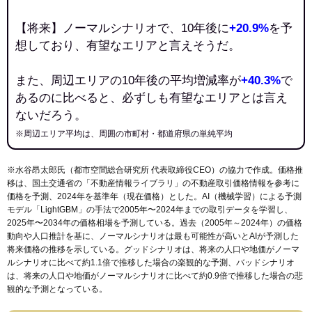
【将来】ノーマルシナリオで、10年後に
+20.9%
を予
想しており、有望なエリアと言えそうだ。
また、周辺エリアの10年後の平均増減率が
+40.3%
で
あるのに比べると、必ずしも有望なエリアとは言え
ないだろう。
※周辺エリア平均は、周囲の市町村・都道府県の単純平均
※水谷昂太郎氏（都市空間総合研究所 代表取締役CEO）の協力で作成。価格推
移は、国土交通省の「
不動産情報ライブラリ
」の不動産取引価格情報を参考に
価格を予測、2024年を基準年（現在価格）とした。AI（機械学習）による予測
モデル「LightGBM」の手法で2005年〜2024年までの取引データを学習し、
2025年〜2034年の価格相場を予測している。過去（2005年～2024年）の価格
動向や人口推計を基に、ノーマルシナリオは最も可能性が高いとAIが予測した
将来価格の推移を示している。グッドシナリオは、将来の人口や地価がノーマ
ルシナリオに比べて約1.1倍で推移した場合の楽観的な予測、バッドシナリオ
は、将来の人口や地価がノーマルシナリオに比べて約0.9倍で推移した場合の悲
観的な予測となっている。