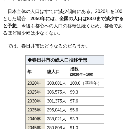
日本全体の人口はすでに減少傾向にある。2020年を100
とした場合、
2050年には、全国の人口は83.0まで減少する
と予想
。今後も都心への人口の移転は続くため、都会であ
るほど減少幅は少なくない。
では、春日井市はどうなるのだろうか。
◆春日井市の総人口推移予想
指数
年
総人口
(2020年＝100)
2020年
308,681人
100.0（基準年）
2025年
306,575人
99.3
2030年
301,375人
97.6
2035年
295,041人
95.6
2040年
288,021人
93.3
2045年
280,808人
91.0