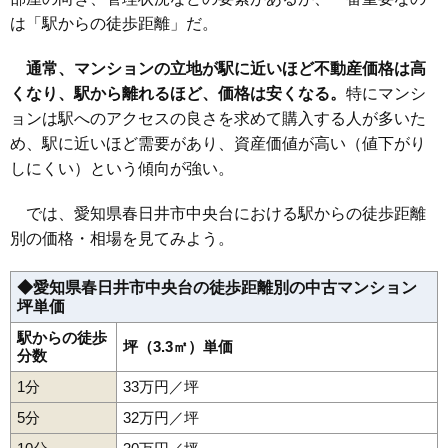
は「駅からの徒歩距離」だ。
35
浅山町
86万円
1,893万円
75.8%
36
瑞穂通
85万円
1,794万円
87.9%
通常、マンションの立地が駅に近いほど不動産価格は高
37
桃山町
85万円
2,122万円
59.1%
くなり、駅から離れるほど、価格は安くなる。
特にマンシ
38
高森台
84万円
1,850万円
68.9%
ョンは駅へのアクセスの良さを求めて購入する人が多いた
39
中央台
51万円
1,222万円
51.3%
め、駅に近いほど需要があり、資産価値が高い（値下がり
しにくい）という傾向が強い。
40
下条町
43万円
638万円
83.4%
41
岩成台
40万円
746万円
67.6%
では、愛知県春日井市中央台における駅からの徒歩距離
42
堀ノ内町北
38万円
613万円
86.9%
別の価格・相場を見てみよう。
43
藤山台
20万円
256万円
19.2%
◆愛知県春日井市中央台の徒歩距離別の中古マンション
坪単価
駅からの徒歩
坪（3.3㎡）単価
分数
1分
33万円／坪
5分
32万円／坪