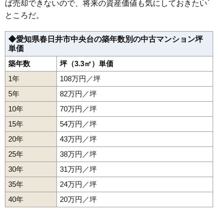
気噴町北
貴船町
下条町
高蔵寺町
高蔵寺町北
篠木町
下市場町
ば売却できないので、将来の資産価値も気にしておきたい
下屋敷町
勝川駅
春日井駅
上条町
白山町
神領駅
高座台
高蔵寺駅
高森台
味美〔名鉄〕駅
中央台
中央通
角崎町
ところだ。
出川町
春日井〔名鉄〕駅
天神町
鳥居松町
間内駅
中新町
勝川〔東海交通〕駅
如意申町
八光町
八田町
東野町
藤山台
堀ノ内町北
前並町
町屋町
瑞穂通
美濃町
宮町
御幸町
桃山町
八事町
大和通
若草通
◆愛知県春日井市中央台の築年数別の中古マンション坪
単価
築年数
坪（3.3㎡）単価
1年
108万円／坪
5年
82万円／坪
10年
70万円／坪
15年
54万円／坪
20年
43万円／坪
25年
38万円／坪
30年
31万円／坪
35年
24万円／坪
40年
20万円／坪