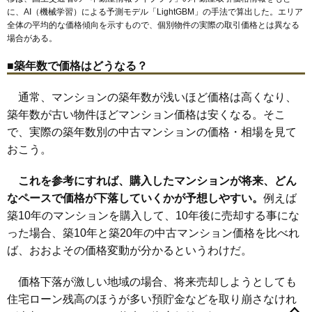
に、AI（機械学習）による予測モデル「LightGBM」の手法で算出した。エリア
全体の平均的な価格傾向を示すもので、個別物件の実際の取引価格とは異なる
場合がある。
■築年数で価格はどうなる？
通常、マンションの築年数が浅いほど価格は高くなり、
築年数が古い物件ほどマンション価格は安くなる。そこ
で、実際の築年数別の中古マンションの価格・相場を見て
おこう。
これを参考にすれば、購入したマンションが将来、どん
なペースで価格が下落していくかが予想しやすい。
例えば
築10年のマンションを購入して、10年後に売却する事にな
った場合、築10年と築20年の中古マンション価格を比べれ
ば、おおよその価格変動が分かるというわけだ。
価格下落が激しい地域の場合、将来売却しようとしても
住宅ローン残高のほうが多い預貯金などを取り崩さなけれ
旭町
浅山町
岩成台
乙輪町
小野町
柏井町
勝川町
気噴町