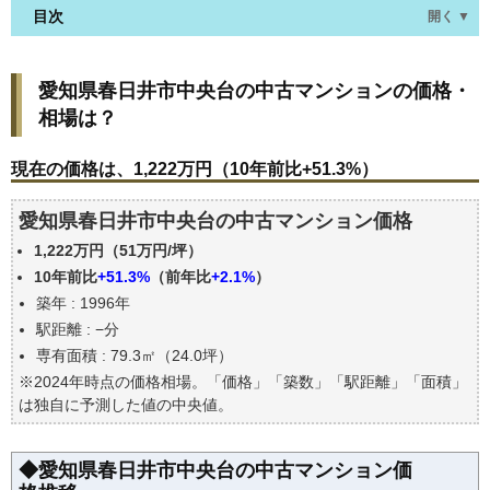
目次
開く ▼
愛知県春日井市中央台の中古マンションの価格・相
愛知県春日井市中央台の中古マンションの価格・
場は？
相場は？
現在の価格は、1,222万円（10年前比+51.3%）
価格を詳細に分析しよう
現在の価格は、1,222万円（10年前比+51.3%）
駅からの徒歩距離で価格はどうなる？
愛知県春日井市中央台の中古マンション価格
築年数で価格はどうなる？
1,222万円（51万円/坪）
愛知県春日井市中央台の中古マンションの過去の売
買事例
10年前比
+51.3%
（前年比
+2.1%
）
築年 : 1996年
公示地価はいくら
駅距離 : −分
エリアの将来性を人口予想から検討しよう
専有面積 : 79.3㎡（24.0坪）
自分の年収でいくらの不動産が買える？
※2024年時点の価格相場。「価格」「築数」「駅距離」「面積」
は独自に予測した値の中央値。
◆愛知県春日井市中央台の中古マンション価