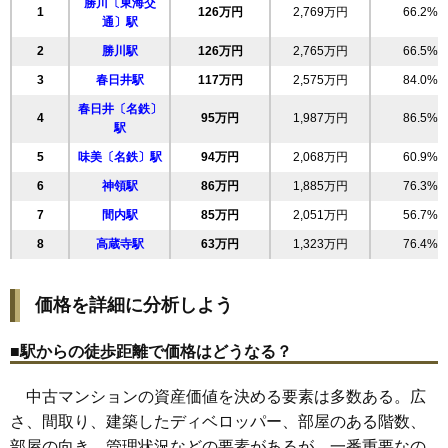
勝川〔東海交
19
東野町
113万円
2,704万円
46.5%
1
126万円
2,769万円
66.2%
通〕駅
20
乙輪町
112万円
2,683万円
75.6%
2
勝川駅
126万円
2,765万円
66.5%
21
篠木町
112万円
2,512万円
56.1%
3
春日井駅
117万円
2,575万円
84.0%
22
八事町
108万円
1,949万円
82.1%
春日井〔名鉄〕
4
95万円
1,987万円
86.5%
23
鳥居松町
107万円
2,362万円
55.2%
駅
24
高蔵寺町北
107万円
2,468万円
92.1%
5
味美〔名鉄〕駅
94万円
2,068万円
60.9%
25
気噴町
104万円
2,179万円
61.5%
6
神領駅
86万円
1,885万円
76.3%
26
中新町
103万円
2,256万円
69.8%
7
間内駅
85万円
2,051万円
56.7%
27
気噴町北
100万円
2,097万円
66.5%
8
高蔵寺駅
63万円
1,323万円
76.4%
28
高座台
99万円
2,386万円
59.7%
29
如意申町
99万円
2,170万円
85.1%
価格を詳細に分析しよう
30
出川町
97万円
2,039万円
53.9%
■駅からの徒歩距離で価格はどうなる？
31
旭町
94万円
1,974万円
85.5%
32
白山町
91万円
2,194万円
82.5%
中古マンションの資産価値を決める要素は多数ある。広
33
宮町
89万円
1,870万円
82.6%
さ、間取り、建築したディベロッパー、部屋のある階数、
34
御幸町
87万円
1,652万円
97.8%
部屋の向き、管理状況などの要素があるが、一番重要なの