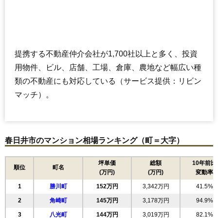
提携する不動産仲介会社が1,700社以上と多く、投資
用物件、ビル、店舗、工場、倉庫、農地など幅広い種
類の不動産にも対応している（サービス提供：リビン
マッチ）。
春日井市のマンション相場ランキング（町＝大字）
坪単価
総額
10年前比
順位
町名
(万円)
(万円)
変動率
1
勝川町
152万円
3,342万円
41.5%
2
角崎町
145万円
3,178万円
94.9%
3
八光町
144万円
3,019万円
82.1%