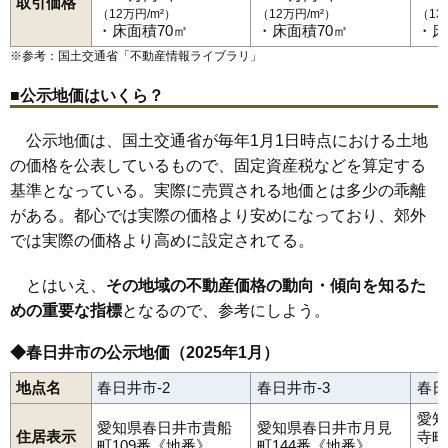
取引価格
（12万円/m²）
（12万円/m²）
（13
・床面積70㎡
・床面積70㎡
・床
※参考：国土交通省「
不動産情報ライブラリ
」
■公示地価はいくら？
公示地価は、国土交通省が毎年1月1日時点における土地
の価格を公表しているもので、固定資産税などを算定する
基準となっている。実際に売買される地価とは多少の乖離
がある。都心では実際の価格より安めになっており、郊外
では実際の価格より高めに設定されてる。
とはいえ、
その地域の不動産価格の動向・傾向を知るた
めの重要な指標
となるので、参考にしよう。
◆春日井市の公示地価（2025年1月）
地点名
春日井市-2
春日井市-3
春日
愛知
愛知県春日井市貴船
愛知県春日井市月見
住居表示
寺町
町109番《地番》
町144番《地番》