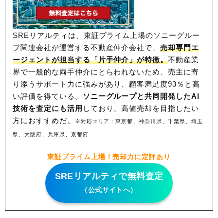
SREリアルティは、東証プライム上場のソニーグルー
プ関連会社が運営する不動産仲介会社で、
売却専門エ
ージェントが担当する「片手仲介」が特徴。
不動産業
界で一般的な両手仲介にとらわれないため、
売主に寄
り添うサポート力に強みがあり、顧客満足度93％と高
い評価を得ている。
ソニーグループと共同開発したAI
技術を査定にも活用
しており、高値売却を目指したい
方におすすめだ。
※対応エリア：東京都、神奈川県、千葉県、埼玉
県、大阪府、兵庫県、京都府
東証プライム上場！売却力に定評あり
SREリアルティで無料査定
（公式サイトへ）