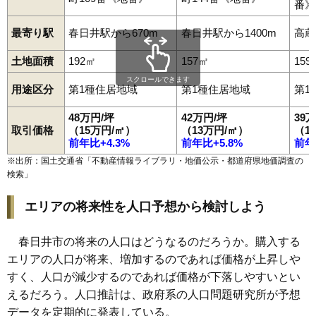
番》
最寄り駅
春日井駅から670m
春日井駅から1400m
高蔵
土地面積
192㎡
157㎡
159
スクロールできます
用途区分
第1種住居地域
第1種住居地域
第1
48万円/坪
42万円/坪
39
取引価格
（15万円/㎡）
（13万円/㎡）
（1
前年比+4.3%
前年比+5.8%
前年
※出所：国土交通省「
不動産情報ライブラリ・地価公示・都道府県地価調査の
検索
」
エリアの将来性を人口予想から検討しよう
春日井市の将来の人口はどうなるのだろうか。購入する
エリアの人口が将来、増加するのであれば価格が上昇しや
すく、人口が減少するのであれば価格が下落しやすいとい
えるだろう。人口推計は、政府系の人口問題研究所が予想
データを定期的に発表している。