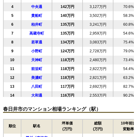
4
中央通
142万円
3,127万円
70.6%
5
貴船町
140万円
3,502万円
58.3%
6
柏井町
135万円
3,241万円
60.8%
7
高蔵寺町
135万円
2,959万円
54.6%
8
若草通
134万円
3,083万円
75.4%
9
小野町
124万円
2,728万円
79.0%
10
天神町
118万円
2,480万円
73.4%
11
前並町
118万円
2,822万円
54.4%
12
美濃町
118万円
2,821万円
63.2%
13
八田町
117万円
2,692万円
82.7%
14
大和通
116万円
2,553万円
90.2%
15
上条町
115万円
2,420万円
123.6%
春日井市のマンション相場ランキング（駅）
16
下市場町
115万円
2,523万円
53.6%
17
下屋敷町
114万円
2,403万円
79.7%
坪単価
総額
10年前比
順位
駅名
(万円)
(万円)
変動率
18
町屋町
114万円
2,725万円
47.6%