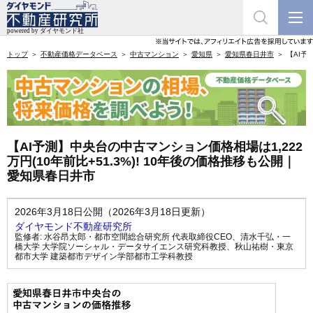
トップ
不動産価格データベース
中古マンション
愛知県
愛知県春日井市
【AI予
【AI予測】中央台の中古マンション価格相場は1,222
万円(10年前比+51.3%)! 10年後の価格推移も公開｜
愛知県春日井市
2026年3月18日公開（2026年3月18日更新）
ダイヤモンド不動産研究所
監修者:
水谷昂太郎・都市空間総合研究所 代表取締役CEO
、
清水千弘・一
橋大学 大学院ソーシャル・データサイエンス研究科教授
、
秋山祐樹・東京
都市大学 建築都市デザイン学部都市工学科教授