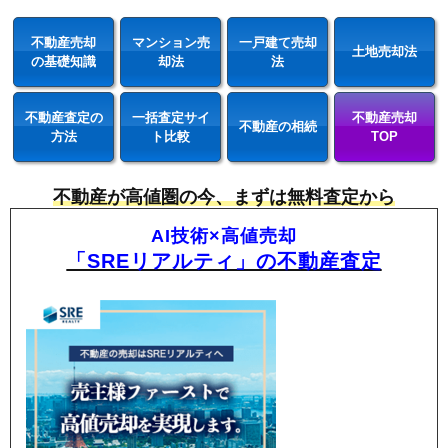
不動産売却
マンション売
一戸建て売却
土地売却法
の基礎知識
却法
法
不動産査定の
一括査定サイ
不動産売却
不動産の相続
方法
ト比較
TOP
不動産が高値圏の今、まずは無料査定から
AI技術×高値売却
「SREリアルティ」の不動産査定